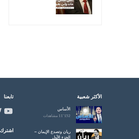
الأكثر شعبية
تابعنا
الأساس
ouTube
er
11٬152 مشاهدات
اشترك ب
ريان وتصدع الإيمان –
الجزء الأول