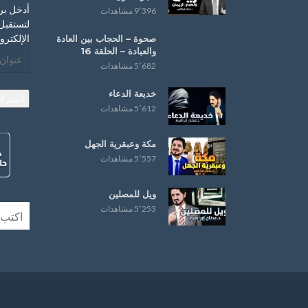
أدخل بر
9٬396 مشاهدات
لتستقبل 
الإلكترو
صحوة – ‏الحجاب‬ بين العادة
و‫‏العبادة‬ – الحلقة 16
عنوان
5٬682 مشاهدات
البريد
الإلكترو
خديعة الدعاء
اشترك
5٬612 مشاهدات
مكة وعبقرية الجهل
5٬557 مشاهدات
ويل للمصلين
5٬253 مشاهدات