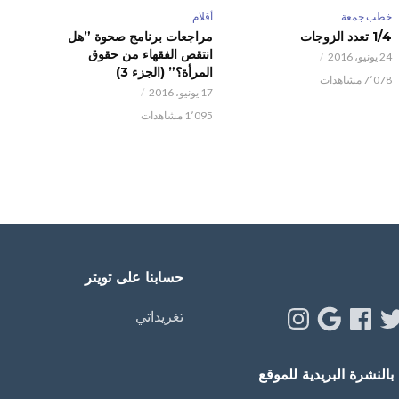
خطب جمعة
أقلام
1/4 تعدد الزوجات
مراجعات برنامج صحوة ”هل
انتقص الفقهاء من حقوق
24 يونيو، 2016
المرأة؟” (الجزء 3)
7٬078 مشاهدات
17 يونيو، 2016
1٬095 مشاهدات
حسابنا على تويتر
Instagram
Google
Facebook
Twitt
Y
تغريداتي
النشرة البريدية للموقع