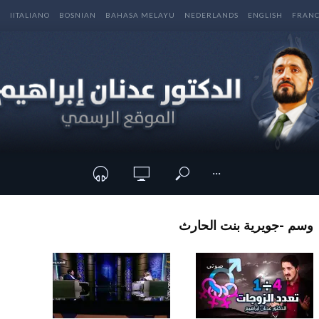
E
IITALIANO
BOSNIAN
BAHASA MELAYU
NEDERLANDS
ENGLISH
FRANC
···
وسم -جويرية بنت الحارث
صوتي