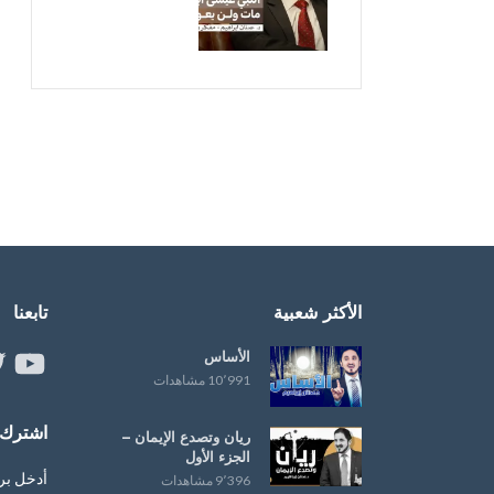
الأكثر شعبية
تابعنا
الأساس
ouTube
er
10٬991 مشاهدات
اشترك ب
ريان وتصدع الإيمان –
الجزء الأول
أدخل بر
9٬396 مشاهدات