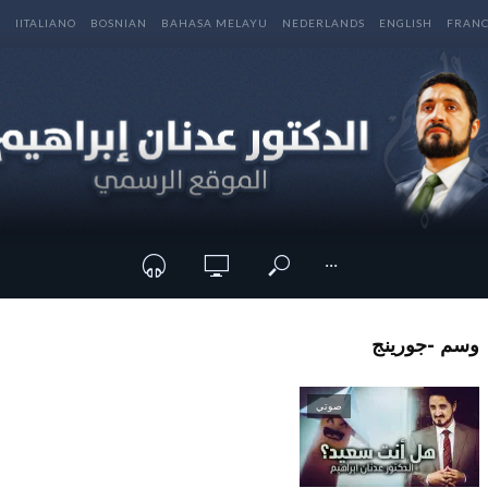
E
IITALIANO
BOSNIAN
BAHASA MELAYU
NEDERLANDS
ENGLISH
FRANC
···
وسم -جورينج
صوتي