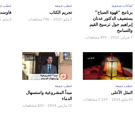
لقاءات صحفية
خطب جمعة
خطب جم
برنامج “قهوة الصباح”
تجريم الكتاب
فاوست 
يستضيف الدكتور عدنان
2 مايو، 2015
796 مشاهدات
2 مايو، 2015
إبراهيم حول ترسيخ القيم
والتسامح
7 فبراير، 2017
459 مشاهدات
صوتي
صوتي
خطب جمعة
خطب جمعة
المثل الأعلى
مبدأ المشروعية واستسهال
الدماء
30 مايو، 2014
1٬239 مشاهدات
15 مارس، 2014
420 مشاهدات