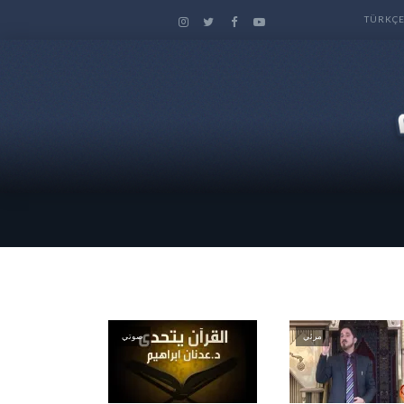
TÜRKÇ
مرئي
صوتي