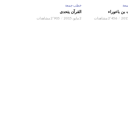
عة
خطب جمعة
بن باعوراء
القرآن يتحدى
2٬456 مشاهدات
2 مايو، 2015
2٬905 مشاهدات