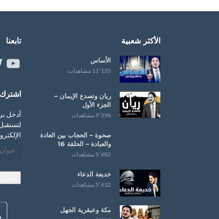
الأكثر شعبية
تابعنا
الأساس
ouTube
er
11٬135 مشاهدات
اشترك ب
ريان وتصدع الإيمان –
الجزء الأول
أدخل بر
9٬396 مشاهدات
لتستقبل 
الإلكترو
صحوة – ‏الحجاب‬ بين العادة
و‫‏العبادة‬ – الحلقة 16
عنوان
5٬682 مشاهدات
البريد
الإلكترو
خديعة الدعاء
اشترك
5٬612 مشاهدات
مكة وعبقرية الجهل