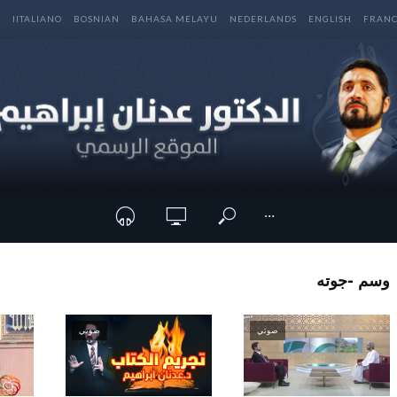
E
IITALIANO
BOSNIAN
BAHASA MELAYU
NEDERLANDS
ENGLISH
FRANC
···
وسم -جوته
صوتي
صوتي