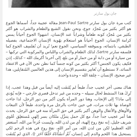
جان بول سارتر
كتب مرة جان بول سارتر Jean-Paul Sartre مقالة عجيبة جداً، أسماها الجوع
هو أكثر بكثير من مُجرَّد جوع، ونحن نقول الشبع والطعام والشراب هو أكثر
بكثير من مُجرَّد كونه طعاماً وشراباً عند الإنسان، انتبهوا! الجوع أحياناً يمس
كرامة الإنسان، الجوع أحياناً هو استعلام بهُوية الإنسان الاجتماعية، بفصيله
الطبقي، بانتمائه، وبموقفه السياسي، الجوع نعم! نُريد أن نُفلسِف الجوع كما
فلسفه سارتر Sartre، لذلك الطعام والشراب واللباس والمركوبة التي تركبها –
من سيارة أو من دابة أو من حمار أو من بلغ، إلى آخره! أكرمك الله – كذلك، إذن
فكيف يكون الجنس؟ أكثر بكثير من كونه جنساً كما نظن نحن الآن في الاعتقاد
السائد، لا نستطيع أن نُغامِر بتقسيم الإنسان إلى هذين العالمين المُتقابِلين، هذا
غير صحيح، الإنسان – خِلقة الله – وحدة واحدة.
هناك معنى آخر عجيب جداً، طبعاً لم يُلتفَت إليه أيضاً من قبل وهذا عجب، إذا
تُرِكَ هذا المنشط لحال سبيله – وحده من غير تدخل قصري خارجي – فإنه يُؤدي
إلى ماذا؟ إلى الإنجاب، وهنا دور المرأة يكون أكبر من دور الرجل، لذا جاءت
الوصاة بها ثلاث مرات، في حين جاءت بالرجل مرة واحدة، طبعاً لأن التبعات
والأوهاق والأثقال والوهن أكبر بكثير في حق المرأة منه في حق الرجل، يحدث
هنا أمر عجيب جداً جداً، مع كل حمل يتنزَّل ملكان بسر إلهي مُستغلِق عُلوي
شريف جليل، إنه نفخ روح إلهية، أي من لدن الله، وليست جُزءاً من الله، أستغفر
الله العظيم! لكن من لدن الله، من أمر الله، نفخ روح في هذه الرحم لكي
يستحيل هذا اللحم والدم إلى إنسان،
ثُمَّ أَنشَأْنَاهُ خَلْقًا آخَرَ
۩، الذي لم يُلتفَت