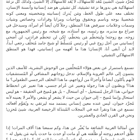
مُجرَّد شيئ، الشيئ مُعَد للاستهلاك، لا يُعَد للاستهلاك إلا الشيئ، ولذلك كل نزعة
استهلاكية هي بدورها نزعة تشيئية، كل تشيئي هو ضد إنسانية وأنسنة الإنسان،
تختلف معه على طول الخط، ومَن يُدرِك إنسانيته وشخصيته ومعنى كونه
شخصيةً بوجه وباسم وبحقوق وواجبات ومزايا وفرادات وخصائص وشيات
وسمات وعلامات سيرفض هذا المنطق، رجلاً كان أيضاً أم امرأة، وسيدخل في
صراع مع مديره، مع رئيسه، مع أستاذه، مع شيخه، مع رئيس الجمهورية، مع
زوجه، مع زوجته! وليتحطَّم مَن يتحطَّم، لكن لن تتحطَّم فرادتي، لن أُضحي
إنسانيتي من أجل زوج غبي أو رئيس مُتسلِّط أو شيخ جامد مُتخلِّف رجعي أبداً،
لابد أن أبقى أنا، الإنسان! هذا ما أفهمه من إنسانيتي، فهذا هو المنطق
الاستهلاكي التشيئي.
نسمع باستمرار عن بعض هؤلاء المُتخلِّفين من الوحوش البشرية، للأسف الذين
ينتمون إلى عالم العروبة والإسلام، تدخل زوجاتهم المشافي أو المُستشفيات
لأنهم يأكلون أبضاعاً وأجزاءً من أزواجهم، ما هذا التخلف النرجسي الطفولي؟ ما
هذا؟ ويظنون أن هذا رجولة وتعبير عن عُرام جنسي، هذا تعبير عن انحطاط
حيواني، هذا الرجل مُستحيل – أي استحال – بل هو مُسِخ في الحقيقة – هو ليس
استحال وإنما مُسِخ – إلى حيوان من حيث لا يشعر أو يشعر، والأمر لا يعنينه لأنه
مُجرَّد حيوان، ليس عنده معين إنساني يستمد منه ليرتقي به ويُقوِّم أفعاله،
نسمع عن هذا ونقرأ عنه في المجلات المُبتذَلة الرخيصة العربية، شيئ مُحزِن!
ونحن في القرن الحادي والعشرين.
من أمثالنا العربية الشائعة ما يُعبِّر عن هذا، وكم سمعنا هذا آلاف المرات! إذا
طلَّق أحدهم زوجته أو طلَّقته هي أو ماتت أو حدث ما حدث يأتيه مَن يقول له –
وهم بالعشرات طبعاً، من ذويه وأقربائه وأودائه – ما الذي كان؟ ما الذي حصل؟