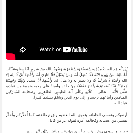
إِنَّ
الْحَمْدَ
لِلهِ، نَحْمدُهُ ونَسْتَعينُهُ وَنَسْتَغْفِرُهُ، وَنَعُوذُ باللهِ
مِنْ شر
ورِ أَنْفُسِنَا وسَيِّئَاتِ
أَعْمَالِنَا، مَنْ يَهْدِهِ
اللهُ
فَلَا
مُضِلَّ لَهُ، وَمَنْ يُضْلِلْ
فَلَا
هَادِيَ لَهُ، و
أَشْهَدُ أَنْ لَا
إله إلا
الله وَحْدَهُ لَا شَرِيْكَ
لَهُ
ولا نظيرَ له ولا مثالَ له،
وَأَشْهَدُ أَنَّ
سيدنا و
نَبِيَّنَا
وَحَبِيبَنَا
مُحَمَّدًا عَبْدُ اللهِ وَرَسُولُهُ وَصَفْوَتُهُ
مِنْ خلقهِ وأمينهُ على وحيه ونجيبهُ من عبادهِ،
صَلَّى اللَّهُ
– تعالى –
عَلَيْهِ
وعَلَى آله الطيبين الطاهرين وصحابته المُبارَكين
الميامين وأتباعهم بإحسانٍ إلى يوم الدينِ وسَلَّمَ تسليماً كثيراً.
عباد الله:
أوصيكم ونفسي الخاطئة بتقوى الله العظيم ولزوم طاعته، كما أُحذِّركم وأُحذِّر
نفسي من عصيانه ومُخالَفة أمره لقوله عز من قائل:
مَّنْ عَمِلَ صَالِحًا فَلِنَفْسِهِ ۖ وَمَنْ أَسَاءَ فَعَلَيْهَا ۗ وَمَا رَبُّكَ بِظَلَّامٍ لِّلْعَبِيدِ
۩