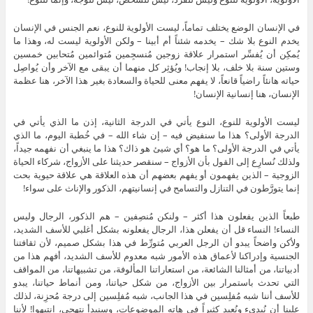
في الإنسان الوضع يختلف تماماً، ليست الأولوية للنوع، نعم الجنس في الإنسان
يخدم النوع بلا شك – يخدمه شئناً أم أبينا – ولكن الأولوية ليست له، وهذا ما
يُمكِن أن يُفسِّر استمرار علاقة زوجين مُنسجِمين مُتوائمين مُتحابين خمسين
وستين سنة بلا خلف، بلا إنجاب! ويُؤثِر كل منهما أن يبقى مع الآخر وأن يُواصِل
حياته هانئاً راضياً قانعاً، لا يفهم معنى للحياة والسعادة بغير هذا الآخر، هنا عظمة
الإنسان، هنا إنسانية الإنسان!
ليست الأولوية للنوع، النوع يأتي في الدرجة الثانية، إذن ما الذي يأتي في
الدرجة الأولى؟ هذا ما سنفيض فيه – إن شاء الله – في خُطبة اليوم، ما الذي
يأتي في الدرجة الأولى؟ ما هو؟ أي شيئ هو ذاك؟ هذا ما ينبغي أن نفهمه جيداً،
ولذلك نُسارِع إلى القول بأن الأزواج – سنقصر حديثنا على الأزواج، شركاء الحياة
الزوجية – الذين يفهمون أو يفهم بعضهم أن هذه العلاقة هي علاقة حيوية بحت
إنما يتورَّطون في التنازل والتسامح في إنسانيتهم، الذكور والإناث على سواء!
طبعاً الذين يفعلون هذا أكثر – ولنكن مُنصِفين – هم الذكور، الرجال وليس
النساء! النساء قل أن يفعلن هذا، الرجال يفعلونه بشكل أغلبي للأسف الشديد،
ولأكن واضحاً يبدو أن الرجل العربي مُتورِّط في هذا بشكل صميم، لأن ثقافتنا
الجنسية وإدراكنا لأعماق هذه الأمور شبه معدوم للأسف الشديد، أفهم هذا من
أدبياتنا، من أمثالنا الشائعة، من استعاراتنا المألوفة، من تشبيهاتنا، من المواقف
التي تحدث باستمرار بين الأزواج، من شكل حياتنا، ومن أنماط حياتنا، يبدو
للأسف أننا شبه مُفلِسين في هذا الجانب، شبه مُفلِسين إلى درجة مُحزِنة، لذلك
علينا أن نُبديء ونُعيد كثيراً في هاته الموضوعات، وسنبدأ نتهجى، انتبهوا! لأننا