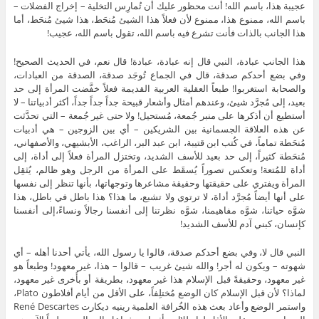
عجيبة هذا، باسم الله! أنت محظور عليك أن تُمارِس التخلية – إخراج الفضلات –
باسم الله، ممنوع هذا، ممنوع لأن فعلاً هذا الشيئ مُنحَط، هذا شيئ مُنحَط، أما
هذا الجانب بالذات فأنت تشرع فيه باسم الله، تقول باسم الله، عجيب!
هذا الجانب عبادة، النبي قال إنه عبادة، عبادة! قال نعم، في الحديث الصحيح!
وفي بضع أحدكم صدقة، قال في الجماع تُوجَد صدقة، الصدقة من العبادات،
والصحابة استغربوا! طبعاً العقلية العربية القديمة فعلاً خفَّضت المرأة إلى حد
بعيد، إلى مُجرَّد شيئ، وعندهم أمثال وأشعار قبيحة جداً جداً جداً، أكثر أدبياتنا – لا
أستطيع أن أذكرها على منبر جُمعة، مُستحيل! ولا حتى غير جُمعة – التي تحدَّثت
عن هذه العلاقة الجسمانية بين الشريكين – أي بين الزوجين – هي أدبيات
مُنحَطة تماماً، في كُتب ابن قتيبة، ابن عبد البر، الراغب، الأبشيهي، والأصفهاني،
مُنحَطة كثيراً، إلى حد بعيد للأسف الشديد، وتختزل المرأة فعلاً إلى أداة، إلى
أداة للمُتعة! وتعكس تصوراً يُسقَط على المرأة من الرجل وهو ظالم، يُثقِل
المرأة ويفتري على حقيقتها وحقيقة مشاعرها وتوجهاتها، بأنها تنظر إلى نفسها
على أنها أيضاً مُجرَّد أداة، لا ترتوي ولا تشبع، ما هذا؟ هذا باطل في باطل، هذا
شوَّه حياتنا، شوَّه مفاهيمنا، شوَّه نظرتنا إلى أنفسنا رجالاً ونساءً،إلى أنفسنا
كإنسان، كبني آدم للأسف الشديد!
النبي قال لا، وفي بضع أحدكم صدقة، قالوا يا رسول الله، يأتي أحدنا أهله – أي
شهوته – ويكون له أجر! والله شيئ غريب – قالوا – هذا، غير معهود! وطبعاً هو
غير معهود، وحقيقةً قبل الإسلام هذا غير معهود، بطريقة أو بأُخرى غير معهود،
لماذا؟ لأن قبل الإسلام كان الوضع مُختلِفاً، على الأقل من أيام أفلاطون Plato،
واستمر الوضع وأعاد بعث هذه الخُرافة العلمية رينيه ديكارت René Descartes