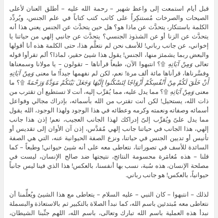
قبل أيام استمعت إلى واعظ شهير – رحمة الله عليه – أطلق العنان لأعلى
الصيحات والصرخات مُستنكِراً على كاتب كتب كتاباً في علم الجنس، ويُردِّد
الكلمة باستنكار، يتحدَّث عن ماذا هو؟ هل حين يتحدَّث عن الجنس يعني هذا أنه
يتحدَّث عن الزنا أو عن الشذوذ الجنسي؟ يتحدَّث عن جانبي إلهي من حياتنا يا
إخواني، عن جانب رباني! للأسف نحن لم نتعلَّم هذا، حتى الكلمة هذه أنا أقولها
والبعض ربما يشمئز منها، الجنس! يقول هذا شيئ حقير، لماذا؟ ألم تقرأوا قوله
تعالى
وَمِنْ آيَاتِهِ
۩؟ انتبهوا الآن، طبعاً قرأناها – تقولون – يا مولانا وسمعناها
وفسَّرناها، قرأناها مائة ألف مرة! نعم، لكن لم نفهمها جيداً! ما معنى
وَمِنْ آيَاتِهِ
أَنْ خَلَقَ لَكُمْ مِنْ أَنْفُسِكُمْ أَزْوَاجًا لِتَسْكُنُوا إِلَيْهَا وَجَعَلَ بَيْنَكُمْ مَوَدَّةً وَرَحْمَةً
۩؟ ما
معنى
وَمِنْ آيَاتِهِ
۩؟ مما يدل عليه، مما يُقرِّب إليه، أنت لا تستطيع أن تقترب من
ذات الله، يستحيل! لكن أنت تقترب من الله بأسمائه، بإدراك مجالي وفواعل
أسمائه وصفاته ونعمته وكرمه وعطائه في هذا الوجود ولهذا الوجود، الله يقول
مما يدل علىّ ويُقرِّب إلىّ إدراكك لهذا الجانب العجيب، نعم! إذن هذا جانب
إلهي، هذا الجانب في حياتنا جانب إلهي مُقدَّس، إذن آن الأوان إلى تقديس أو
تأنيس أو تديين الجنس في حياتنا، ونزع الصفة الحيوانية عنه، التي هي الصفة
السائدة للأسف في تصوراتنا، نتعاطى معه على أنه شيئ حيواني! وطبعاً – كما
قلنا – هذه مُغامَرة محسومة النتائج، نتيجتها ضد صالح الإنسان، ليست في
مصلحة الإنسان، هذه سُبة، نسب بها أنفسنا، بالعكس! هذا الذي فينا ليس جانباً
حيوانياً، بالعكس! هو جانب رباني.
لذلك – انتبهوا – كان النبي – عليه السلام – يتعاطى مع هذا الشيئ ويُعلِّمنا أن
نتعاطى معه مُبتدئين باسم الله، كما نبدأ الصلاة بالتكبير ثم بالاستعاذة والبسملة
نبدأ هذه العملية باسم الله تبارك وتعالى، باسم الله، اللهم جنِّبنا الشيطان،