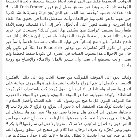
الجواذب الجسمية فقط هي التي تُرشِّح لحياة جنسية سعيدة، والحياة الجنسية
المُوفَّقة تلد الحُب، وهذا غير صحيح، يقول إريخ فروم Erich Fromm الحُب لا
تلده علاقات جنسية مُوفَّقة، إنما الحُب هو الذي يُنتِج حياةً جنسيةً هانئةً، الحُب!
حين تفهم ما هو الحُب وما هو اللقاء، وأنت ستفشل دائماً في تحقيق هذا اللقاء
إذا أصررت أو بقيت مُصِراً على أن تُحوِّل الآخر إلى أداة لمُتعتك، وهذه الأداة
طبعاً ريثما تستنفذ أغراضك منها ستُلقي بها، أليس كذلك؟ وستبحث عن أُخرى
ثم عن ثالثة ثم عن رابعة بالطريقة الطفولية، باستمرار! إذن مُشكلِتك أنك غير
ناضج عاطفياً، غير ناضج إنسانياً، في نهاية المطاف ستسقط تاعساً بائساً غير
مُرتوٍ، لن تكون أكثر مُغامَرات من بودلير Baudelaire هذا مثلاً، لن تكون بأي
حال من الأحوال، هذا محبوب الفتيات في عصره، لن تكون! سقط مُحطَّماً ولم
يصل، وأنت تستطيع أن تصل وأن تشعر بالملء والامتلاء والإشباع مع زوجة
واحدة.
ولذلك نعود إلى الموقف المُتزمِّت من قضية الحُب وما إلى ذلك، بالعكس!
الأحسن والأفضل أن يتم الزواج ما كانت الشروط مُهيأة والظروف مواتية على
اتفاق وانسجام واستلطاف، لا نُريد أن نقول يُوجَد حُب باستمرار، لكن يُوجَد
استلطاف وتُوجَد مقبولية، هذا هو الموقف النبوي، وليس هو الموقف الفقهي،
هذا الموقف النبوي! كل ما صح عن رسول الله – عليه الصلاة وأفضل السلام –
من أحاديث يُؤكِّد هذه الحقيقة، أنه لا يجوز أن تتزوَّج ولا تُزوَّج لا بكر ولا ثيب إلا
برضاها، سيقول لي أحدكم هل برضاها يعني بهواها؟ نعم، بهواها، سيقول لي
هل هذا يعني بمحبتها؟ نعم، بحُبها ومحبتها، إذا ارتاحت وأحبت أن تقترب بهذا من
الناس فهي وذاك، إن لم تُحِب فلا ثم لا، ممنوع! ولا تقل لي سأُرغِمها لأنها بكر لا
تفهم وغير مُجرِّبة ولا تعرف الرجال، هذا كلام غير صحيح في منطق رسول الله،
كل ما صح عنه من أحاديث لا نُطوِّل بذكرها – لأنها كثيرة جداً، وسنذكرها في