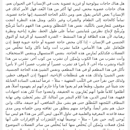
هل هناك حاجات بيولوجية أو غرزية عضوية بحت في الإنسان؟ في الحيوان نعم،
هناك حاجات عضوية محض، ليس لها أكثر من هذا البُعد، فهل الأمر كذلك في
الإنسان؟ بعض الناس يقول نعم، ومن ذلكم الحاجة الجنسية، إنها حاجة عضوية،
تماماً كالحاجة إلى الطعام والشراب وغير ذلكم، ومثل هذه النظرة أنتجت
موقفين مُتعارِضين بالكُلية، نفس هذا المُنطلَق ونفس هذا الفهم دائماً مُرشَّح
ويُرشِّح لإنتاج نظرتين مُتباينتين تماماً على طول الخط، نظرة إباحية ونظرة
رهبانية، لأن هذه الطاقة أو هذا المنشط – القدرة الجنسية أو الرغبة أو التوق
الجنسي في الإنسان – إذا كان محض حاجة عضوية أو حاجة حيوية فقط إذن
فليُعامَل على هذا الأساس، فكما تشرب أنت وكما تأكل وكما تتخلَّص من
الفضلات فكذلكم تُمارِس هذه الحاجة، بنفس الاستسهال وبنفس الاستخفاف،
وأنت تشرب من هذا الكوب ويُمكِن أن تشرب من كوب آخر، تشرب من هذا
الماء وتشرب ماء آخر، لا بأس! قد تشرب عصيراً أو تشرب عصيراً آخر، لا بأس!
تأكل في هذا المطعم أو في هذا المطعم، ونفس الشيئ هذه الحاجة الجنسية،
نفس الشيئ! ولذلك هذه هي مُنطلَقات الإباحية، انتبهوا! إذن الموقف خطير،
ولذلك حين نقرأ حتى في الكُتب الفقهية – مثلاً – عرضاً لمذهب السادة الحنابلة
نجد شيئاً غير مقبول، وطبعاً هم لم يعنوا هذا وأنا جازم أنهم لم يفهموه أصلاً، هم
أطلقوا كلاماً ظنوا أنهم يُقارِبون به الحقيقة، وابتعدوا جداً! لكن هذه اجتهادات
فقهية، هذا ليس الدين، هذا كلام البشر من أمثالنا، كل بشر يُخطئ، وفي نهاية
المطاف المُجتهِد المُطلَق حتى هو بشر، مثل الشافعي، أبو حنيفة، مالك، وابن
حنبل، هم بشر أيضاً، والواحد منهم ينطلق من ثقافته ومن خلفياته ومن مدى
سعة قاعدته المعرفية والعلمية في تناول الأمور، ليس أكثر من هذا! هو ليس نبياً
يُوحى إليه، حين نقرأ – مثلاً – توصيفاً لهذه المُفرَزات أو الإفرازات على أنها
مُجرَّد فضلات ويُمكِن أن يُتخلَّص منها كما يُتخلَّص من سائر الفضلات الموضوع