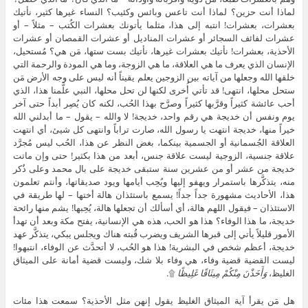
لماذا أنت حزين؟ لماذا أنت تاعس وبائس وكئيب؟ النساء غيرها كثير، نأتيك
بعشرات، بعشرات! انتبه إلى هذا، مثلما يأتونك بعشرات الكُتب – مثلاً – أو
عشرات لفائف السجائر أو عشرات المناديل أو عشرات القمصان أو عشرات
الأحذية، بعشرات! نأتيك بعشرات غيرها، نأتيك بست ستها، مَن هي؟ مُستحيل،
الإنسان الذي يعرف ما هي العلاقة، ما هي الزوجة، وما هي المودة والرحمة التي
خلقها الله وجعلها من آياته بين الزوجين يعلم يقيناً أنه ليس على وجه الأرض مَن
ستحل محلها، انتهى! قد تأتي أُخرى لكنها لن تحل محلها، النبي علَّمنا هذا، الذي
أحب عائشة كثيراً وقرَّبها كثيراً وصرَّح بهذا الحُب، لكنه كان يُصِر أبداً حتى آخر
يوم ونفس أن خديجة هي رقم واحد، خديجة! لا والله – يقول – ما أبدلني الله
خيراً منها، خديجة انتهت يا رسول الله، صارت تراباً وانتهى كل شيئ، أي انتهت
العلاقة الجُسمانية أو الجسمية بينكما، بغض النظر عن هذا، الحُب ليس مُجرَّد
علاقة جنسية، الزوجية ليست علاقة جنس، أبعد من هذا بكثير! حتى وإن ماتت
خديجة من عشر أو من عشرين سنة ستبقى خديجة على بال محمد وعلى ذُكر
منه، يتذكَّرها باستمرار ويهفو إليها ويُحِب أيامها ويود صديقاتها، وأنتم تعلمون
هذا، الأحاديث مشهورة جداً جداً! يسمع باستئذان هالة أختها – لها طريقة في
الاستئذان – فيقول اللهم هالة، أي أسألك أن تجعلها هالة، يُحِبها! يشم منها رائحة
خديجة، ما هذا الوفاء؟ هذا هو الحب، هذه هي الإنسانية، يفتح مكة وبعد أن تهدأ
الأمور قليلاً يأتي إلى قبرها الشريف ويضرب قُبته هناك ويجلس يبكي، يتذكَّر عهد
خديجة، أعظم شخص في البشرية! هذا هو الحُب، لا أتحدَّث عن الوفاء، انتبهوا!
ليست القضية قضية وفاء، هي وفاء بلا شك، وليست قضية أمانة على الميثاق
الغليظ،
وَأَخَذْنَ مِنْكُمْ مِيثَاقًا غَلِيظًا
۩.
هل مَن يقرأ آية الميثاق الغليظ يقول إنهن مثل الأحذية؟ سمعت هذا مئات