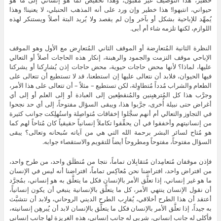
خطير، هذا التوصيف غير مقبول، وهذا تخفيض لما هو إنساني إلى ما هو
حيواني، انتبهوا! هذا خطير وإن ورد على أنه المذهب الحنبلي، لا يعنينا! وهذا
يُمهِّد للإباحية بشكل أو بآخر وإن لم يقصد ولا يُريد البتة أصلاً ويستنكر لهذه
اللوازم، لكنها تلزمه شاء أم أبى.
النظرة الثانية المُتعارِضة أو الموقف الثاني المُتعارِض مع الأول وهو الموقف
الإباحي موقف التزمت والجمود والرهبنة، إنكار هذه الحاجات أصلاً أو التعالي
عليها، لماذا؟ لأنها محض حاجات حيوية، محض حاجات إذن يُشارِكنا أو يشركنا
فيها الحيوان، فلابد أن نتعالى عليها إن استطعنا، قد لا تستطيع أن تتعالى على
الطعام والشراب مُدداً مُتطاوِلة، لكن تستطيع – مثلاً – أن تتعالى على هذا الأمر،
وجرَّب هذا كل المُترهبِنين والمُنقطِعين إلى العبادة أو إلى العلم أو إلى أي
أغراض حتى نبيلة أُخرى، جرَّبوا هذا، ويبقى السؤال مفتوحاً، إلى أي حد نجحوا
في التجاوز والتعالي أم أنهم سجَّلوا إخفاقات مُتواصِلة واستُهلِكت جوانب كثيرة
من إنسانيتهم وأخفقوا في أن يحقِّقوا تكاملاً إنسانياً حقيقياً كان مُتاحاً لهم كما
هو مُتاح لسائر البشر برحمة الله التي هي من آياته سُبحانه وتعالى؟ يبقى
السؤال مفتوحاً، مفتوحاً ومطروحاً أيضاً للتقويم والاستقصاء جوابه.
فإذن موقفان مُتعامِدان مُتقابِلان تماماً، نتجا من مُنطلَق واحد، من طرح واحد،
من افتراض واحد، افتراضنا نحن مُعاكِس تماماً، افتراضنا أنه ليس في الإنسان
ما هو غير إنساني، إذا تعلَّق الأمر بالإنسان فكل ما يتعلَّق به هو إنساني، بمُجرَّد
أن نقول الإنسان ينتهي الأمر، كل ما يتعلَّق بالإنسانية ينبغي أن يكون إنسانياً،
أعتقد أن هذا الطرح أخلاقي، يُقارِب الطرح الديني الروحاني، ولابد أن نتشبَّث
به جيداً، إذا تعلَّق الأمر بالإنسان فكل ما يتعلَّق بالإنسان لابد أن يُبرهِن إنسانيته،
فأكلي له جانب إنساني، شربي له جانب إنساني، هذه الغريزة لها جانب إنساني