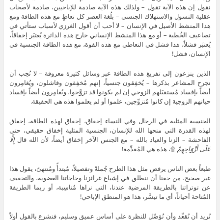
نقول إن هذه الآية تقول – ولذلك هذه الآية صادمة للإباحيين، صادمة لأصحاب
عقلية التسول والاستهلاك الجنسي – بلُغة العصر كل تعاطٍ مع هذه الطاقة ومع
هذا المنشط الأصيل في الإنسان – لا أحب أن أقول الغرزي لأسباب ستأتي في
تضاعيف الخُطبة – أو مع هذا المنشط الإنساني خارج هذه الدائرة يُعتبَر إخفاقاً،
يُعتبَر فشلاً، هذا فشل في التعاطي مع هذه القوة، مع هذه الطاقة الجنسية في
الإنسان، فشل!
الذين ينزعون إلى تفريغ هذه الطاقة عبر وسائل كثيرة معروفة – لا نُحِب أن
نجرح المشاعر بذكرها – يُخفِقون جنسياً، إنهم مُخفِقون وفاشلون، ويُغامِرون
أيضاً بإفساد مُستقبَلهم الزوجي إن لم يكونوا قد تزوَّجوا، ويُغامِرون أيضاً بإفساد
حياتهم الزوجية إن كانوا مُتزوِّجين، علموا أو لم يعلموا هذه هي الحقيقة.
الجنسية المثلية في الرجال وفي النساء إخفاق، إخفاق لهذه الطاقة، إخفاق
لهذه القدرة التي منحها الله للإنسان، الجنسية المثلية إخفاق حقيقي، حتى
الفاحشة – الزنا والعياذ بالله – مع الجنس الآخر إخفاق أيضاً، لأن الله قال
إِلَّا
عَلَى أَزْوَاجِهِمْ
۩، هذه هي المُقدِّمة!
طبعاً بعض الناس يرفض مثل هذا الطرح جُملةً وتفصيلاً، مُبتدأً ومُنتهىً، يقول هذا
غير صحيح، من حقنا أن ننطلق في إشباع غرائزنا وحاجاتنا العضوية، والتخفيف
عن توتراتنا بالطريقة المرضية عندنا، التي نراها مُناسِبة، أو ربما الطريقة
المُتاحة أحياناً، أي ما تيسَّر، هذا هو المنطق الإباحي!
نُريد أن نُقعِّد وأن نُؤصِّل للنظرة على أساس عميق وسليم، فنشرع بالقول أولاً