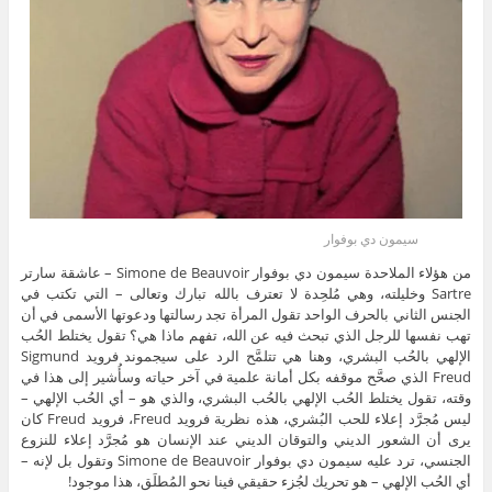
سيمون دي بوفوار
من هؤلاء الملاحدة سيمون دي بوفوار Simone de Beauvoir – عاشقة سارتر
Sartre وخليلته، وهي مُلحِدة لا تعترف بالله تبارك وتعالى – التي تكتب في
الجنس الثاني بالحرف الواحد تقول المرأة تجد رسالتها ودعوتها الأسمى في أن
تهب نفسها للرجل الذي تبحث فيه عن الله، تفهم ماذا هي؟ تقول يختلط الحُب
الإلهي بالحُب البشري، وهنا هي تتلمَّح الرد على سيجموند فرويد Sigmund
Freud الذي صحَّح موقفه بكل أمانة علمية في آخر حياته وسأُشير إلى هذا في
وقته، تقول يختلط الحُب الإلهي بالحُب البشري، والذي هو – أي الحُب الإلهي –
ليس مُجرَّد إعلاء للحب البُشري، هذه نظرية فرويد Freud، فرويد Freud كان
يرى أن الشعور الديني والتوقان الديني عند الإنسان هو مُجرَّد إعلاء للنزوع
الجنسي، ترد عليه سيمون دي بوفوار Simone de Beauvoir وتقول بل لإنه –
أي الحُب الإلهي – هو تحريك لجُزء حقيقي فينا نحو المُطلَق، هذا موجود!