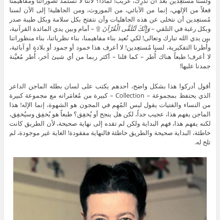
ولسنا مُستعِدين بعد أن نُدرِك، غريب! لماذا؟ لأننا لا نستمد تصوراتنا ومفاهيمنا
فعلاً من الإلهي، إنما من الآبائي، من الموروث، ومن الجاهلية! إلى الآن لسنا
مُستعِدين أن نتخلى عن هذه الجاهليات وأن نتفتح بكل سلامة وبكل طيبة صدر
وبكل رغبة في التلقي –
وَإِنَّكَ لَتُلَقَّى الْقُرْآنَ
۩ – أمام وبين يدي المائدة القرآنية،
بين يدي الله تبارك وتعالى! لكي نُعيد بناء مفاهيمنا، بناء نظرياتنا، بناء منظوراتنا
وأُطرنا التفكيرية، لسنا مُستعِدين! لا أعرف هذا خمود أو جمود أو بلادة أو آبائية،
لا أعرف! طبعاً هناك أُطر – كما قلنا – أكثر ربما من أي شيئ آخر، أُطر مُعيَّنة
جمدنا عليها!
أقول أدركوا هذا بشكل واضح، أحدهم يكتب على لسان بطله الماجن الداعر
الذي يحتفظ بمجموعة – Collection – كبيرة من مُغامَراته مع مجموعة كبيرة
من النساء والفتيات يقول ليس المُهِم في المجون هو الشهوة، إنما الإله! هذا
الماجن يفهم هذا، عجيب جداً، لكن هل ينجح أو يُخفِق؟ طبعاً هو يُخفِق وسيُخفِق،
لكنه يفهم هذا، فهم البداية ولكن لم تقده إلى نهاية صحيحة، لأن الطريق كانت
خاطئة، البداية صحيحة والطريق خاطئة فالنهاية مفقودة! الغاية غير موجودة، لم
تلح له.