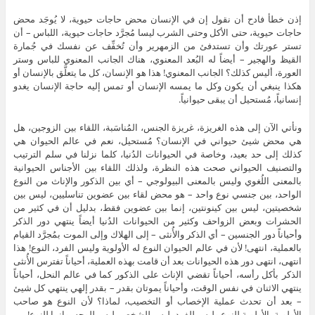
إذن خطأ فادح أن نقول إن في الإنسان محض حاجات حيوية، لا يُوجَد محض
حاجات حيوية، حتى الأكل وحتى الشرب ليسا مُجرَّد حاجات حيوية، اللباس – أن
تستر عورتك وأن تستدفئ من الزمهرير وأن تُخفِّف عن نفسك في جُمارة
القيظ والهجير – أيضاً له البُعد المعنوي، هناك الجانب المعنوي للباس وستر
العورة، أليس كذلك؟ الجانب المعنوي! هذا هو الإنسان، كل ما يتعلَّق بالإنسان أو
هكذا ينبغي أن يكون وكل ما يمسه الإنسان أو تمس إليه حاجة الإنسان يغدو
إنسانياً، مُستحيل أن يبقى حيوانياً.
ونأتي الآن إلى هذه الغريزة، غريزة الجنس، المُناسَبة، اللقاء بين الزوجين، هل
هي محض شيئ حيواني في الإنسان؟ مُستحيل، نعم في عالم الحيوان هي
كذلك إلى حد بعيد، وخاصة في الحيوانات الدُنيا، كلما نزلنا في سلم الترتيب
والتصنيف الحيواني صحت هذه النظرة، ولذلك اللقاء بين الأجناس الحيوانية
بالمعنى اللُغوي وليس بالمعنى البيولوجي – أي بين الذكور والإناث من النوع
الواحد، بين جنسي نوع واحد – هو محض لقاء بين عضوين تناسليين، ليس بين
شخصيتين، ليس بين كينونتين، إنما بين عضوين فقط، بدليل أن في كثير من
الحشرات وبعض الزواحف وكثير من الحيوانات الدُنيا أيضاً ينتهي دور الذكر
وأحياناً دور الجنسين – أي الذكر والأُنثى – إلى الهلاك وإلى الموت بمُجرَّد القيام
بالعملية، انتهى! لأن في عالم الحيوان النوع له الأولوية وليس الفرد، النوع! هذا
انتهى، انتهى دور هذه الحيوانات بعد أن قامت بهذه العملية، أحياناً تفترس الأُنثى
الذكر بأكل رأسه، أحياناً تقضي الإناث على الذكور كما في عالم النحل، أحياناً
ينتهي الاثنان في نفس الوقت، وأحياناً يموتان بقدر – بقدر إلهي ينتهي كل شيئ
– بعد أن تحدث عملية الإخصاب أو التخصيب، لماذا؟ لأن النوع هو صاحب
الأولوية، الأولوية للنوع وليس للفرد، ليس للشخص، ليس للوجه، وإنما للنوع!