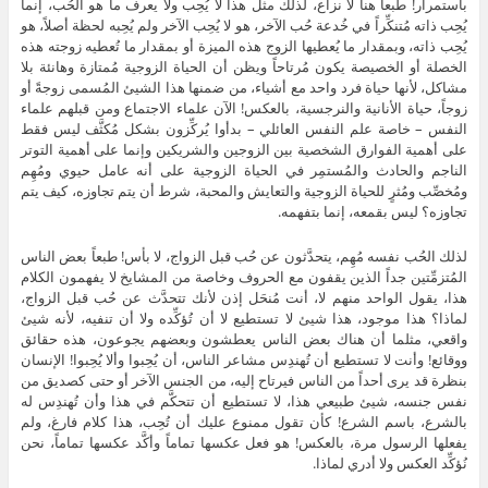
باستمرار! طبعاً هنا لا نزاع، لذلك مثل هذا لا يُحِب ولا يعرف ما هو الحُب، إنما
يُحِب ذاته مُتنكِّراً في خُدعة حُب الآخر، هو لا يُحِب الآخر ولم يُحِبه لحظة أصلاً، هو
يُحِب ذاته، وبمقدار ما يُعطيها الزوج هذه الميزة أو بمقدار ما تُعطيه زوجته هذه
الخصلة أو الخصيصة يكون مُرتاحاً ويظن أن الحياة الزوجية مُمتازة وهانئة بلا
مشاكل، لأنها حياة فرد واحد مع أشياء، من ضمنها هذا الشيئ المُسمى زوجةً أو
زوجاً، حياة الأنانية والنرجسية، بالعكس! الآن علماء الاجتماع ومن قبلهم علماء
النفس – خاصة علم النفس العائلي – بدأوا يُركِّزون بشكل مُكثَّف ليس فقط
على أهمية الفوارق الشخصية بين الزوجين والشريكين وإنما على أهمية التوتر
الناجم والحادث والمُستمِر في الحياة الزوجية على أنه عامل حيوي ومُهِم
ومُخصِّب ومُثرٍ للحياة الزوجية والتعايش والمحبة، شرط أن يتم تجاوزه، كيف يتم
تجاوزه؟ ليس بقمعه، إنما بتفهمه.
لذلك الحُب نفسه مُهِم، يتحدَّثون عن حُب قبل الزواج، لا بأس! طبعاً بعض الناس
المُتزمِّتين جداً الذين يقفون مع الحروف وخاصة من المشايخ لا يفهمون الكلام
هذا، يقول الواحد منهم لا، أنت مُنحَل إذن لأنك تتحدَّث عن حُب قبل الزواج،
لماذا؟ هذا موجود، هذا شيئ لا تستطيع لا أن تُؤكِّده ولا أن تنفيه، لأنه شيئ
واقعي، مثلما أن هناك بعض الناس يعطشون وبعضهم يجوعون، هذه حقائق
ووقائع! وأنت لا تستطيع أن تُهندِس مشاعر الناس، أن يُحِبوا وألا يُحِبوا! الإنسان
بنظرة قد يرى أحداً من الناس فيرتاح إليه، من الجنس الآخر أو حتى كصديق من
نفس جنسه، شيئ طبيعي هذا، لا تستطيع أن تتحكَّم في هذا وأن تُهندِس له
بالشرع، باسم الشرع! كأن تقول ممنوع عليك أن تُحِب، هذا كلام فارغ، ولم
يفعلها الرسول مرة، بالعكس! هو فعل عكسها تماماً وأكَّد عكسها تماماً، نحن
نُؤكِّد العكس ولا أدري لماذا.