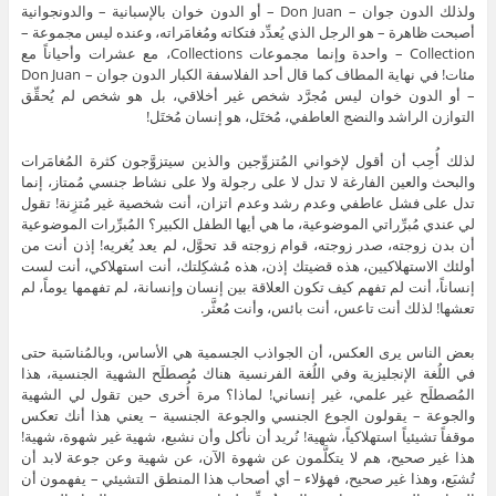
ولذلك الدون جوان – Don Juan – أو الدون خوان بالإسبانية – والدونجوانية
أصبحت ظاهرة – هو الرجل الذي يُعدِّد فتكاته ومُغامَراته، وعنده ليس مجموعة –
Collection – واحدة وإنما مجموعات Collections، مع عشرات وأحياناً مع
مئات! في نهاية المطاف كما قال أحد الفلاسفة الكبار الدون جوان – Don Juan
– أو الدون خوان ليس مُجرَّد شخص غير أخلاقي، بل هو شخص لم يُحقِّق
التوازن الراشد والنضج العاطفي، مُختَل، هو إنسان مُختَل!
لذلك أُحِب أن أقول لإخواني المُتزوِّجين والذين سيتزوَّجون كثرة المُغامَرات
والبحث والعين الفارغة لا تدل لا على رجولة ولا على نشاط جنسي مُمتاز، إنما
تدل على فشل عاطفي وعدم رشد وعدم اتزان، أنت شخصية غير مُتزِنة! تقول
لي عندي مُبرِّراتي الموضوعية، ما هي أيها الطفل الكبير؟ المُبرِّرات الموضوعية
أن بدن زوجته، صدر زوجته، قوام زوجته قد تحوَّل، لم يعد يُغريه! إذن أنت من
أولئك الاستهلاكيين، هذه قضيتك إذن، هذه مُشكِلتك، أنت استهلاكي، أنت لست
إنساناً، أنت لم تفهم كيف تكون العلاقة بين إنسان وإنسانة، لم تفهمها يوماً، لم
تعشها! لذلك أنت تاعس، أنت بائس، وأنت مُعثَّر.
بعض الناس يرى العكس، أن الجواذب الجسمية هي الأساس، وبالمُناسَبة حتى
في اللُغة الإنجليزية وفي اللُغة الفرنسية هناك مُصطلَح الشهية الجنسية، هذا
المُصطلَح غير علمي، غير إنساني! لماذا؟ مرة أُخرى حين تقول لي الشهية
والجوعة – يقولون الجوع الجنسي والجوعة الجنسية – يعني هذا أنك تعكس
موقفاً تشيئياً استهلاكياً، شهية! نُريد أن نأكل وأن نشبع، شهية غير شهوة، شهية!
هذا غير صحيح، هم لا يتكلَّمون عن شهوة الآن، عن شهية وعن جوعة لابد أن
تُشبَع، وهذا غير صحيح، فهؤلاء – أي أصحاب هذا المنطق التشيئي – يفهمون أن