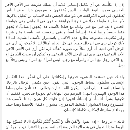
إذن إذا تكلَّمت عن أي تكامل إنساني فلابد أن يسلك طريقه عبر الآخر، الآخر
الجنسي ضمن النوع الواحد، الذين يُخفِقون لا يفهمون هذا، بعض الناس
يُعتقَلون في فترة المُراهَقة في مُواصَلة الجنس ذاته لأسباب لن نُطيل بذكرها،
لأنها نظرية طويلة جداً! في فترة المُراهَقة يعلقون في التماهي وفي مُواصَلة
الجنس ذاته، فتى مع فتى وفتاة مع فتاة! للأسف هذا يُخفِق إنسانياً، لا يُخفِق
فقط جنسياً وإنما يُخفِق إنسانياً أيضاً، وتبقى شخصيته غير ناضجة وغير مُتزِنة
وغير مُكتمِلة، مطبوعة بطابع عدم الاكتمال باستمرار للأسف الشديد، لماذا؟
لأنك كرجل ترى في الرجال جميعاً في كل العالم أمثالاً لك، لا يُمكِن أن أرى في
الرجل آخر، انتبه! أنا أرى مثلاً لي، صورة مُعدَّلة لي، لكن أرى في الأُنثى الآخر،
الآخر النوعي! وهي ترى في الرجل الآخر النوعي، ولا يُمكِن أن يحدث التكامل إلا
مع الآخر، رجل مع امرأة وامرأة مع رجل، ليس امرأةً مع امرأة وليس رجلاً مع
رجل.
ولذلك حين تستنفذ البشرية قدرتها وإمكاناتها على أن تُحقِّق هذا التكامل
الإنساني سيُطوى بساط الوجود، النبي يقول حين يكتفي الرجال بالرجال
والنساء بالنساء – إلى آخره – يكون الله – تبارك وتعالى – قد تأذن بطي بساط
هذا الوجود البشري، انتهى! اقتربتم من النهاية، لم تعودوا صالحين، كففتم أن
تكونوا بشراً، أُناساً، أي إنساناً، انتهى! إذن فلينته كل شيئ، بدأنا للأسف هذا
المشروع وهذا المشوار المُنحَط التدهوري، مشوار الاكتفاء للأسف! وهذا حيف
وجفاء لإنسانيتنا، لإمكانية تكاملنا كإنسان.
فالله – عز وجل – إذن يقول
وَاتَّقُوا اللَّهَ وَاعْلَمُوا أَنَّكُمْ مُلَاقُوهُ
۩، لا مُسوِّغ لهذا
الربط وهذا التذييل في هذه الآية الكريمة إلا بالتسليم بهذا الافتراض، ما هو؟ أن