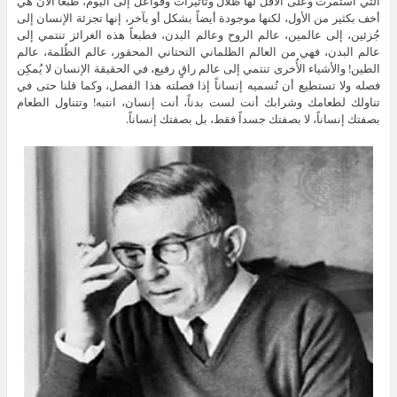
التي استمرت وعلى الأقل لها ظلال وتأثيرات وفواعل إلى اليوم، طبعاً الآن هي
أخف بكثير من الأول، لكنها موجودة أيضاً بشكل أو بآخر، إنها تجزئة الإنسان إلى
جُزئين، إلى عالمين، عالم الروح وعالم البدن، فطبعاً هذه الغرائز تنتمي إلى
عالم البدن، فهي من العالم الظلماني التحتاني المحقور، عالم الظُلمة، عالم
الطين! والأشياء الأُخرى تنتمي إلى عالم راقٍ رفيع، في الحقيقة الإنسان لا يُمكِن
فصله ولا تستطيع أن تُسميه إنساناً إذا فصلته هذا الفصل، وكما قلنا حتى في
تناولك لطعامك وشرابك أنت لست بدناً، أنت إنسان، انتبه! وتتناول الطعام
بصفتك إنساناً، لا بصفتك جسداً فقط، بل بصفتك إنساناً.