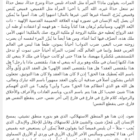
المرات، يقولون ماذا؟ المرأة مثل الحذاء، تلبس حذاءً وتنزع حذاءً، تنتعل حذاءً
ثم تنتعل حذاءً غيره، الله أكبر يا أخي! المرأة مثل القميص، قميص يُلبس
وقميص يُنزَع، النساء غيرها كثير، غيرها بالمال! انتبهوا إلى هذا، أسوأ ما يُمكِن
أن يصل إليه الإنسان في تصوره لهذه العلاقة الحميمة القدسية الإلهية – ذات
البُعد الإلهي، وسيأتيكم بُرهان هذا كتاباً وسُنةً – هو فهمه أو اعتقاده أو ظنه أن
عقد الزواج يُعطيه حق ملكية الزوجة أو ملكية الزوج، صك بالملكية! انتهى الأمر،
ملك هذه، أتصرَّف فيها كما أشاء، ومن هنا أيضاً ما يُبرِّر المرء لنفسه أن يضرب
زوجته ضرب البعير، ضرب الدواب! أحياناً يموتن، طبعاً هذا ليس في العالم
العربي فقط وإنما في العالم كُله، تُضرَب المرأة أحياناً حتى تموت أو تدخل
المُستشفى مُكسَّرةً مهيضةً، ما هذا؟ حتى لو كانت حيواناً في ملك لا ينبغي لك
هذا، لكنها إنسان في ملكه وهو يرى أنه ينبغي له هذا، بمُقتضى ماذا يا رجل؟ هل
هذا بمُقتضى العقد؟ هل هذا بمُقتضى العقد الإلهي؟ هل العقد الذي وُثِّق وأُكِّد
باسم الله يُعطيك هذا الحق؟ إذن لا كان هذا العقد ولا كان هذا التوثيق، تجعلون
الناس يشكون أصلاً في صدقية أن يكون العقد ممهوراً باسم الله تبارك وتعالى،
هل الله هو الذي أعطاكم هذا الحق؟ متى؟ وأين؟ وكيف؟ مَن الذي أفهمكم
هذا؟ شيئ عجيب! كل هذا يتم باسم الدين، وباسم العادات والأعراف والأخلاق
والرجولة، كلام فارغ في فارغ في فارغ إلى آخر نفس، حتى ينقطع النفس هو
فارغ، حتى ينقطع النفس!
نعود، إذن هذا هو المنطق الاستهلاكي، الذي هو بدوره منطق تشيئي، يمسخ
الإنسان إلى مُجرَّد شيئ، والشيئ قابل للاستهلاك وقابل للإحلال والإبدال، الذي
يُحِب – مثلاً – أن يلبس قميصاً كما يقولون فعلاً يُمكِن أن يستعيض عنه بقميص
آخر، هذا لا يُعجِبني وسألبس الآخر الأزرق، الأزرق في وردي أو الأزرق السماوي
وما إلى ذلك، نفس الشيئ! الذي يُحِب أن يُدخِّن لفيفة – كما يقول الرافعي