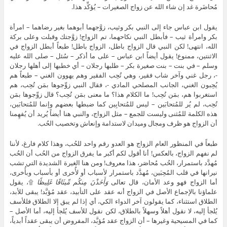
مُحاضَرة غد إن شاء الله عن زواج الصغيرات – يُؤكِّد هذا.
يقول ابن عباس جاء إلى النبي بكر وثيب، زوَّجهما أبوهما بغير رضاهما – امرأة
بكر وامرأة ثيب – فأبطل النبي نكاحهما، تم الزواج! زوَّجتك وقبلت وعلى بركة
الله، انتهى! لكن النبي قال الزواج باطل، الزواج باطل! طبعاً أبطل الزواج في
الاثنتين، ممنوع! يقول أيضاً ابن عباس – على ما أذكر – سُئل – صلى الله عليه
وسلم – في بنت – بنت صغيرة بكر – طلبها رجلان – أي خطبها إلى أهلها رجلان
-، رجل غني وآخر شاب فقير، وهي تُحِب الفقير وهم يهوون الغني – طبعاً هم
يُحِبون الغني، الجانب المصلحي المادي -، فقال النبي زوِّجوها بمَن تُحِب، هم
استغربوا هم، بمَن تُحِب! ما الكلام هذا؟ ما معنى بمَن تُحِب؟ قال زوِّجوها بمَن
تُحِب، لم يُر للمُتحابَين – ليس للمُتحابِين كما ضبطها بعضهم وإنما للمُتحابَين،
هذه الكلمة للمُثنى وليست للجمع – مثل الزواج، والنبي هنا أيضاً يُريد أن يُفهِمنا
أن الزواج هو ظرف ومجال وميدان لاستدامة وإنعاش وتخصيب الحُب.
طبعاً في المنظور العام الزواج هو العدو رقم واحد للحُب، وهذا كلام فارغ، لأننا
لم نفهم الزواج، بالعكس! أنا أقول لكم أكبر ما يفرق الزواج من الحُب أن الحُب
مُهدَّد باستمرار، الحُب مُحاصَر، هذا معروف! ومن هنا الغيرة الشديدة التي تشب
نيرانها في قلب المُحِبَين، مُهدَّد باستمرار لأسباب أو لأُخرى أو بأسباب وبأُخرى،
أما الزواج فهو وعد الأمان، قال تعالى
وَأَخَذْنَ مِنكُم مِّيثَاقًا غَلِيظًا
۩، يقول
علماؤنا بالإجماع الأصل في الزواج أنه عقد على التأبيد، عقد مُؤبَّد! يبقى للأبد،
الطلاق استثناء، كما يقولون آخر الدواء الكي، أي إذا لم يبق إلا الطلاق فللأسف
يُلجأ إليه، لا نقول أهلاً وسهلاً بالطلاق، لكن نقول للأسف يُلجأ إليه، أما الأصل –
كما في المسيحية وغيرها – أن الزواج عقد مُؤبَّد، المفروض أن يبقى عقداً أبدياً،