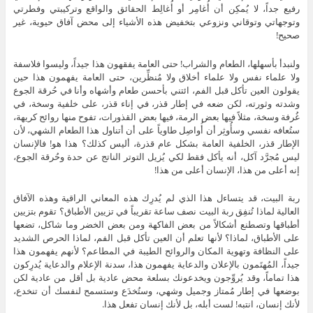
رفيع جداً، لا يُمكِن أن أُغامِر أو أُغالِط الحقائق والواقع وتركيبتي وفطرتي
وتوجهاتي وتوقاني ونزوعي بتخفيض هذه الأشياء إلى محض آفاق حيوية، غير
صحيح!
ولنبدأ بأسهلها، الطعام والشراب! حتى العامة يفقهون هذا جيداً، وليسوا فلاسفة
ولا علماء نفس ولا علماء أخلاق ولا مُنظِّرين، حتى العامة يفهمون هذا حين
يقولون العين تأكل قبل الفم، ائتني بأحسن طعام وأشهاه وأنا في حُرقة الجوع
وشدته وثورته، لكن ضعه في إطار قذر، في إناء قذر، على خلفية وسخة، في
غُرفة وسخة، مثلاً فيها بعض الرمة، فيها بعض القذورات، تفوح منها روائح كريهة،
ستُعافه نفسي وسأُوثِر أن أُواصِل طاوياً على أن أتناول هذا الطعام الشهي، لأن
الإطار قذر، الخلفية العامة بشكل عام قذرة، أليس كذلك؟ هذا هو! فالإنسان
ليس مُجرَّد آكل، أنه يأكل فقط لكي يُزيل التوتر الناتج عن حدة وحُرقة الجوع،
إنه أعلى من هذا، الإنسان أعلى من هذا!
ربة البيت، قد يتساءل هذا الذي لم يُدرِك هذه المعاني الراقية وهذه الآفاق
العالية لماذا تُنفِق ربة البيت نصف ساعة تقريباً في تزيين الأطباق؟ تقوم بتزيين
أطباقها وتصطنع أشكالاً من بعض الفاكهة ومن بعض الخضر وما شاكل، تضعها
على الأطباق، لماذا؟ لأنها تعلم أن العين تأكل قبل الفم، لماذا الحرص الشديد
على النظافة وتهوية المكان والروائح الطيبة في المطاعم؟ لأنهم يفهمون هذا
جيداً، المُهتَمون بالإعلان والدعاية يفهمون هذا، سدنة الإعلام والدعاية يُدرِكون
هذا تماماً، وقد يُروِّجون ويخدعونك بسلعة محض عادية بل أقل من عادية لكن
بوضعها في إطار مُمتاز وجميل وشهي، وستُخدَع وستسمح لنفسك أن تنخدع،
لأنك إنسان، انتبه! لست أبله، بل لأنك إنسان تفعل هذا.