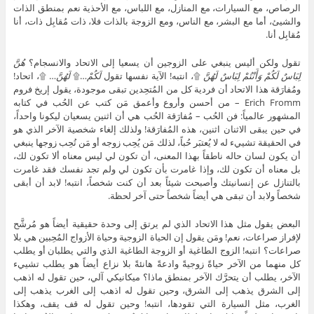
الرصاص، مع السيارات، مع المنازل، مع اللباس، مع الأحذية نعم بمنطق الذات
والشيئ، أما مع البشر، مع الناس، ومع الزوجة بالذات فلا، ذات مُقابِل ذات، أنا
مُقابِل أنا.
تقول ولكن أليس ينبغي على الزوجين أن يسعيا إلى الاتحاد والانسجام؟
هُنَّ
لِبَاسٌ لَكُمْ وَأَنْتُمْ لِبَاسٌ لَهُنَّ
۩، انتبه! الآية نفسها تقول
لَكُمْ
…۩
لَهُنَّ
… ۩، اتحاد!
ومُفارَقة هذا الاتحاد أن فردية كل من المُتحِدين تبقى موجودة، يقول إريخ فروم
Erich Fromm – من أحسن وأروع وأعمق مَن كتب عن الحُب في كتابه
المشهور عالمياً: فن الحُب – مُفارَقة الحُب هي أن اثنين يسعيان ليكونا واحداً،
في حين يبقى الاثنان اثنين، هذه المُفارَقة! ولذلك إلغاء شخصية الآخر الذي هو
في الحقيقة تشييء له لا يُعتبَر حُباً، لذلك مَن يُحِب زوجه أو مَن تُحِب زوجها ينبغي
أن يكون لسان حاله ناطقاً بهذا المعنى، أن تكون لي ليس معناه ألا تكون لك،
بل معناه أن تكون لك، وإذا غامرت بأن تكون لي ولم تجد نفسك فقد غامرت
بالتنازل عن إنسانيتك وأصبحت شيئاً بعد أن كنت شخصاً، انتبه! لابد أن أبقى
شخصاً ولابد أن تبقى هي أيضاً شخصاً حتى آخر لحظة.
البعض يقول مثل هذا الاتحاد الذي لم يرتق إلى وحدة حقيقية أيضاً هو مُرشَّح
لإفراز صراعات، نعم! ومَن يقول إن الحياة الزوجية وحياة الأزواج المُحِبين هي بلا
صراعات؟ انتبه! الزوج الطاغية أو الزوجة الطاغية الذي والتي يطلبان أو يطلب
كل منهما من الآخر حياةً زوجيةً وادعةً هانئةً بلا نزاع أيضاً هو يطلب تشييء
الآخر، يطلب أن يتحرَّك الآخر بمنطق ماذا؟ ميكانيكي آلي، حين تقول له اذهب
إلى الشرق يذهب إلى الشرق، وحين تقول له اذهب إلى الغرب يذهب إلى
الغرب، مثل السيارة التي تقودها، انتبه! وحين تقول له قف يقف، وهكذا