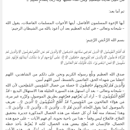
ثم أما بعد:
أيها الإخوة المسلمون الأفاضل، أيتها الأخوات المسلمات الفاضلات، يقول الله
– سُبحانه وتعالى – في كتابه العظيم بعد أن أعوذ بالله من الشيطان الرجيم:
بسم الله الرَّحْمَنِ الرَّحِيمِ:
قَدْ أَفْلَحَ الْمُؤْمِنُونَ ۩ الَّذِينَ هُمْ فِي صَلَاتِهِمْ خَاشِعُونَ ۩ وَالَّذِينَ هُمْ عَنِ اللَّغْوِ مُعْرِضُونَ ۩ وَالَّذِينَ هُمْ
لِلزَّكَاةِ فَاعِلُونَ ۩ وَالَّذِينَ هُمْ لِفُرُوجِهِمْ حَافِظُونَ ۩ إِلَّا عَلَى أَزْوَاجِهِمْ أوْ مَا مَلَكَتْ أَيْمَانُهُمْ فَإِنَّهُمْ غَيْرُ
مَلُومِينَ ۩ فَمَنِ ابْتَغَى وَرَاء ذَلِكَ فَأُوْلَئِكَ هُمُ الْعَادُونَ ۩
صدق الله العظيم وبلَّغ رسوله الكريم ونحن على ذلكم من الشاهدين، اللهم
اجعلنا من شهداء الحق، القائمين بالقسط، آمين اللهم آمين.
وَاَلَّذِينَ هُمْ لِفُرُوجِهِمْ حَافِظُونَ
۩ خصلة من خصال المُؤمِنين المُفلِحين، لأن الله
– سُبحانه وتعالى – بعد أن استهل هذه السورة الجليلة هذا الاستهلال البديع –
قَدْ
أَفْلَحَ الْمُؤْمِنُونَ
۩ – أراد أن يُعرِّفهم فعرَّفهم بطريق الموصول، وكرَّره غير مرة،
مَن هؤلاء الفالحون من المُؤمِنين؟
قَدْ أَفْلَحَ الْمُؤْمِنُونَ
۩
الَّذِينَ
۩… تعريف
بالموصول كما يقول النُحاة،
الَّذِينَ هُمْ
۩…
وَالَّذِينَ
۩…
وَالَّذِينَ
۩…
وَالَّذِينَ
۩…
وهذا يُستفاد منه لُغةً أن كل خصلة من هذه الخصال المذكورة جديرة بتحقيق
الفلاح، فالفلاح ليس وقفاً – هذا من ناحية نحوية، أي فهم الآيات – على جمع هذه
الخصال، فالإنسان قد يُفلِح ببعض هذه الخصال، لكنه لا يُفرِّط بأخذ حظه
واستكمال نصيبه من سائرها، وهناك خصال أُخر لم تُذكَر في هذه الآيات