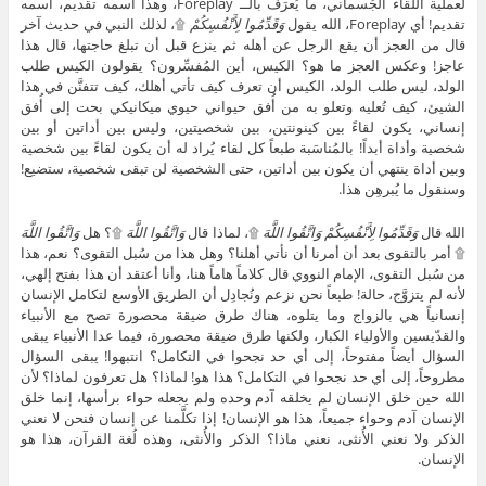
لعملية اللقاء الجُسماني، ما يُعرَف بالــ Foreplay، وهذا اسمه تقديم، اسمه
تقديم! أي Foreplay، الله يقول
وَقَدِّمُوا لِأَنْفُسِكُمْ
۩، لذلك النبي في حديث آخر
قال من العجز أن يقع الرجل عن أهله ثم ينزع قبل أن تبلغ حاجتها، قال هذا
عاجز! وعكس العجز ما هو؟ الكيس، أين المُفسِّرون؟ يقولون الكيس طلب
الولد، ليس طلب الولد، الكيس أن تعرف كيف تأتي أهلك، كيف تتفنَّن في هذا
الشيئ، كيف تُعليه وتعلو به من أُفق حيواني حيوي ميكانيكي بحت إلى أُفق
إنساني، يكون لقاءً بين كينونتين، بين شخصيتين، وليس بين أداتين أو بين
شخصية وأداة أبداً! بالمُناسَبة طبعاً كل لقاء يُراد له أن يكون لقاءً بين شخصية
وبين أداة ينتهي أن يكون بين أداتين، حتى الشخصية لن تبقى شخصية، ستضيع!
وسنقول ما يُبرهِن هذا.
الله قال
وَقَدِّمُوا لِأَنْفُسِكُمْ وَاتَّقُوا اللَّهَ
۩، لماذا قال
وَاتَّقُوا اللَّهَ
۩؟ هل
وَاتَّقُوا اللَّهَ
۩ أمر بالتقوى بعد أن أمرنا أن نأتي أهلنا؟ وهل هذا من سُبل التقوى؟ نعم، هذا
من سُبل التقوى، الإمام النووي قال كلاماً هاماً هنا، وأنا أعتقد أن هذا بفتح إلهي،
لأنه لم يتزوَّج، حالة! طبعاً نحن نزعم ونُجادِل أن الطريق الأوسع لتكامل الإنسان
إنسانياً هي بالزواج وما يتلوه، هناك طرق ضيقة محصورة تصح مع الأنبياء
والقدّيسين والأولياء الكبار، ولكنها طرق ضيقة محصورة، فيما عدا الأنبياء يبقى
السؤال أيضاً مفتوحاً، إلى أي حد نجحوا في التكامل؟ انتبهوا! يبقى السؤال
مطروحاً، إلى أي حد نجحوا في التكامل؟ هذا هو! لماذا؟ هل تعرفون لماذا؟ لأن
الله حين خلق الإنسان لم يخلقه آدم وحده ولم يجعله حواء برأسها، إنما خلق
الإنسان آدم وحواء جميعاً، هذا هو الإنسان! إذا تكلَّمنا عن إنسان فنحن لا نعني
الذكر ولا نعني الأُنثى، نعني ماذا؟ الذكر والأُنثى، وهذه لُغة القرآن، هذا هو
الإنسان.