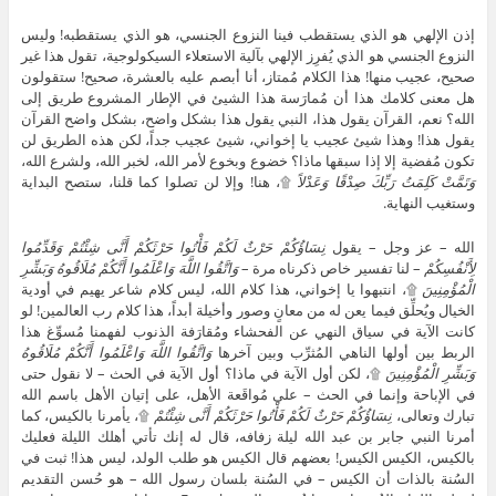
إذن الإلهي هو الذي يستقطب فينا النزوع الجنسي، هو الذي يستقطبه! وليس
النزوع الجنسي هو الذي يُفرِز الإلهي بآلية الاستعلاء السيكولوجية، تقول هذا غير
صحيح، عجيب منها! هذا الكلام مُمتاز، أنا أبصم عليه بالعشرة، صحيح! ستقولون
هل معنى كلامك هذا أن مُمارَسة هذا الشيئ في الإطار المشروع طريق إلى
الله؟ نعم، القرآن يقول هذا، النبي يقول هذا بشكل واضح، بشكل واضح القرآن
يقول هذا! وهذا شيئ عجيب يا إخواني، شيئ عجيب جداً، لكن هذه الطريق لن
تكون مُفضية إلا إذا سبقها ماذا؟ خضوع وبخوع لأمر الله، لخبر الله، ولشرع الله،
وَتَمَّتْ كَلِمَتُ رَبِّكَ صِدْقًا وَعَدْلاً
۩، هنا! وإلا لن تصلوا كما قلنا، ستصح البداية
وستغيب النهاية.
الله – عز وجل – يقول
نِسَاؤُكُمْ حَرْثٌ لَكُمْ فَأْتُوا حَرْثَكُمْ أَنَّى شِئْتُمْ وَقَدِّمُوا
لِأَنْفُسِكُمْ
– لنا تفسير خاص ذكرناه مرة –
وَاتَّقُوا اللَّهَ وَاعْلَمُوا أَنَّكُمْ مُلَاقُوهُ وَبَشِّرِ
الْمُؤْمِنِينَ
۩، انتبهوا يا إخواني، هذا كلام الله، ليس كلام شاعر يهيم في أودية
الخيال ويُحلِّق فيما يعن له من معانٍ وصور وأخيلة أبداً، هذا كلام رب العالمين! لو
كانت الآية في سياق النهي عن الفحشاء ومُقارَفة الذنوب لفهمنا مُسوِّغ هذا
الربط بين أولها الناهي المُثرِّب وبين آخرها
وَاتَّقُوا اللَّهَ وَاعْلَمُوا أَنَّكُمْ مُلَاقُوهُ
وَبَشِّرِ الْمُؤْمِنِينَ
۩، لكن أول الآية في ماذا؟ أول الآية في الحث – لا نقول حتى
في الإباحة وإنما في الحث – على مُواقَعة الأهل، على إتيان الأهل باسم الله
تبارك وتعالى،
نِسَاؤُكُمْ حَرْثٌ لَكُمْ فَأْتُوا حَرْثَكُمْ أَنَّى شِئْتُمْ
۩، يأمرنا بالكيس، كما
أمرنا النبي جابر بن عبد الله ليلة زفافه، قال له إنك تأتي أهلك الليلة فعليك
بالكيس، الكيس الكيس! بعضهم قال الكيس هو طلب الولد، ليس هذا! ثبت في
السُنة بالذات أن الكيس – في السُنة بلسان رسول الله – هو حُسن التقديم