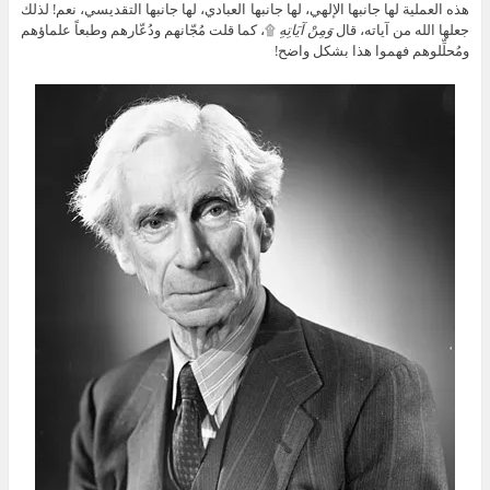
هذه العملية لها جانبها الإلهي، لها جانبها العبادي، لها جانبها التقديسي، نعم! لذلك
جعلها الله من آياته، قال
وَمِنْ آيَاتِهِ
۩، كما قلت مُجّانهم ودُعّارهم وطبعاً علماؤهم
ومُحلِّلوهم فهموا هذا بشكل واضح!