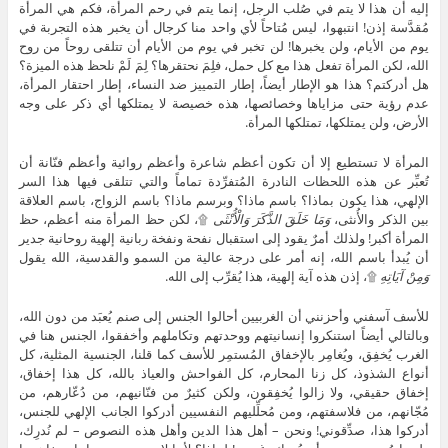
إليه أن هذا لا يتم في صُلب الرجل، إنما يتم في رحم المرأة، فكم هي المرأة
مُقدَّسة إذن! انتبهوا، ليس مُتاحاً لأي واحد منا كرجال أن يخبر هذه التجربة في
يوم من الأيام، ولن يخبرها! لن تخبر في يوم من الأيام أن تتلقى روحاً من روح
الله، لكن المرأة تفعل هذا مع كل حمل، فلِمَ نحتقرها؟ لِمَ لَمْ نلحظ هذه الميزة؟
هل أدركتم؟ هذا هو الإطار أيضاً، إطار التمييز ضد النساء، إطار احتقار المرأة،
عدم رؤية حتى مزاياها وخصائصها، هذه خصيصة لا يمتلكها أي ذكر على وجه
الأرض، ولن يمتلكها، تمتلكها المرأة.
المرأة لا تستطيع إلا أن تكون أعظم شاعرة وأعظم روائية وأعظم فنّانة أن
تُعبِّر عن هذه اللحظات النادرة المُتفرِّدة تماماً والتي تتلقى فيها هذا السر
الإلهي، هذا يكون بماذا؟ باسم ماذا؟ وبرسم ماذا؟ باسم الزواج، باسم العلاقة
بين الذكر والأُنثى،
وَمَا خَلَقَ الذَّكَرَ وَالْأُنْثَى
۩، لكن حظ المرأة منه أعظم، حظ
المرأة أكبر! ولذلك أمرٌ يقود إلى استقبال نفحة ونفخة ربانية إلهية روحانية جدير
أن يُبدأ باسم الله، إنه أمر على درجة عالية من السمو والقدسية، الله يقول
وَمِنْ آيَاتِهِ
۩، إذن هذه آية إلهية، هذا يُقرِّب إلى الله.
للأسف آسفني وأحزنني أن الغربيين أحالوا الجنس إلى صنم يُعبَد من دون الله،
وبالتالي أيضاً استنكروا إنسانيتهم ووحدتهم وتكاملهم وأخفقوا، الجنس هنا في
الغرب يُخفِق، ويُغامِر بالإخفاق المُستمِر للأسف كما قلنا، الجنسية المثلية، كل
أنواع الشذوذ، كل زنا المحارم، كل الفواحش والعياذ بالله، كل هذا إخفاق،
إخفاق حقيقي، ولا زالوا يُخفِقون، ولكن كثيرٌ من فنّانيهم، من دُعّارهم، من
مُجّانهم، من فلاسفتهم، ومن مُحلِّليهم النفسيين أدركوا الجانب الإلهي للجنس،
أدركوا هذا، صدِّقوني! ونحن – أهل هذا الدين وأهل هذه النصوص – لم نُدرِك،