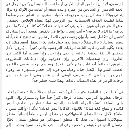
مُفلِسون، لابد أن نبدأ من البداية الأولى أو ما تحت البداية، أن يكون الرجل في
العقد الخامس أو السادس من عمره وعنده سبعة أو ثمانية من الأولاد ولا يزال
يتعانى ويتكابد مشاكل يومية مع زوجته لأسباب سنرى أنها تتعلَّق بفهم مغلوط
تماماً لطبيعة العلاقة الجسمانية بين الزوجين فهذا معناه الإفلاس الحقيقي،
بغض النظر عن أي شيئ – لا يعنيني كم شهادة عندك؟ كم كتاباً قرأت؟ ما الذي
تعرفه؟ ما الذي لا تعرفه؟ – أنت إنسان تورَّط في تخفيض نفسه، أنت إنسان لم
تُحسِن أن تتكامل إنسانياً، وإن زعمت غير ذلك، لم تُحسِن! لم تنضج عاطفياً، لم
تنضج إنسانياً، لا تزال طفلاً نرجسياً يدور حول ذاته، لكن الطفل أسعد منك، لأنه
يعتقد بكُلية القدرة لديه التابعة للرغبات النرجسية والتي كثيراً ما يُبرهِن الأهل
صدقيتها الزائفة بتحقيق رغائبه إذا بكى وإذا حرد وإذا غضب، أما الكبير فإن
الظروف وإن شخصيات الآخرين وإن حقوقهم وإن الإمكانات المطروحة
ستُبرهِن له دائماً أنه عاجز وغير كُلي القدرة، وتتحطَّم نرجسيته في حالة من
الغضب المُتواصِل، ليُحيل حياته وحياة مَن حوله إلى جحيم مُستعِر دائم، وهو لا
يفهم من أين أُوتيَ، لأنه منزوف الوعي، ليس عنده وعي، ليس عنده أدنى
درجات الوعي في هذه المسألة بالذات، وهذا شيئ خطير جداً!
في لُغتنا العربية العامية يكثر جداً أن تُشبَّه المرأة – مثلاً – بالتفاحة، كما قلت
الرجال يفعلونها أكثر من النساء، الرجال كثيراً جداً جداً وباستمرار وإلى اليوم
وإلى الساعة! تُشبَّه المرأة بالتفاحة، (الخدود تفاحة تغار من تفاحة)، أليس
كذلك؟ والتفاح مُعَد لماذا؟ للالتهام، للأكل! أليس كذلك؟ للأكل! (وأكلك منين يا
بطة؟) للأكل! هذا المنطق الاستهلاكي، هو منطق ليس منطقاً إنسانياً، منطق
استهلاكي! انتبهوا إلى هذا، كل منطق استهلاكي هو منطق تشيئي، يُحوِّل
الإنسان الذي هو كينونة وشخصية وفردانية – فرد مُتوحِّد، نسيج وحده – إلى