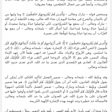
الكريمات، وأيضاً هي من خصال المُفلِحين، وهذا معروف!
وسنخص قوله – تبارك وتعالى –
وَالَّذِينَ هُمْ لِفُرُوجِهِمْ حَافِظُونَ
۩ وما وليها من
آي بالتبيان والشرح في مقامنا اليوم إن شاء الله تعالى، وهذه الخُطبة أرجو الله
– تبارك وتعالى – أن ينتفع بها المُتزوِّجون، لكي يُواصِلوا حياةً زوجيةً سعيدةً، أو
يُرمِّموا حياةً زوجيةً مُتداعيةً، كما أسأل الله – سُبحانه وتعالى – أن ينفع بها
العزّاب، أن يبتدئوا حياةً زوجيةً مُوفَّقةً على بصيرة.
وَالَّذِينَ هُمْ لِفُرُوجِهِمْ حَافِظُونَ
۩
إِلَّا عَلَى أَزْوَاجِهِمْ أوْ مَا مَلَكَتْ أَيْمَانُهُمْ فَإِنَّهُمْ غَيْرُ
مَلُومِينَ
۩
فَمَنِ ابْتَغَى وَرَاء ذَلِكَ
۩، الإشارة بقوله – سُبحانه وتعالى –
ذَلِكَ
۩ إلى
ما استُثنيَ، وهن الأزواج والإماء، ملك اليمين! قد انتهى طبعاً الآن عهد الإماء
وملك اليمين، فلم يبق إلا الأزواج، الزوجة!
فَمَنِ ابْتَغَى وَرَاء ذَلِكَ فَأُوْلَئِكَ هُمُ
الْعَادُونَ
۩، العادي هو المُعتدي الذي تعدى ما حد الله، الذي تعدى حدود الله
سُبحانه وتعالى.
وقد وسَّط الله – سُبحانه وتعالى – ضمير الفصل لتأكيد الحُكم، كان يُمكِن أن
يقول فأولئك العادون، لكنه آثر أن يقول
فَأُوْلَئِكَ هُمُ الْعَادُونَ
۩، هم هنا ضمير
للفصل، وسَّط – سُبحانه وتبارك وتعالى – ضمير الفصل تأكيداً للحُكم، انتبهوا!
فكأنه قال
فَأُوْلَئِكَ هُمُ الْعَادُونَ
۩ أو المُعتدَون الذين بلغوا الغاية وأوفوا عليها في
العدوان على ما شرع الله، في العدوان على ما حد الله سُبحانه وتعالى،
فالمسألة جد خطيرة وجد مُهِمة بهذه الإشارة الإلهية الكريمة.
وإذا شئنا أن نُعيد تأويل الآية بلُغة العصر – بلُغة علم النفس مثلاً – فنستطيع أن