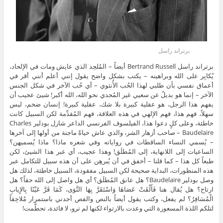
برتراند راسل
برتراند راسل Bertrand Russell أيضاً – المُلحِد الذي عايش ومات في الإلحاد،
يُكابِر على الله وبراهينه – يكتب بشكل واضح يقول إنني أعلم أنني أقر في
أعماق نفسي بأن طلبي لهذا الحُب الأُنثوي – أي حُب الآخر في شكل الجنس
الآخر – إنما هو بديلٌ عن سعيي غير المُجدي نحو الله، الله أكبر! شيئ عجيب أن
يفهم هذا الرجل، هو عقلية كبيرة بلا شك، عقلية كبيرة! إنسان ضخم، ليس
سهلاً، فهم هذا، فهم الإلهي في هذه العلاقة، فهم المُقدِّمة لكن السبيل كانت
خاطئة، وعلى كلٍ دعوا هذا، الفيلسوف الفرنسي الداعر شارل بودلير Charles
Baudelaire – صاحب أزهار الشر، والذي عاش حياةً ماجنة من أولها إلى آخرها
– يُسمي النساء الساقطات في رواياته وفي شعره ماذا؟ ماذا يُسميهن؟
الساعيات إلى اللانهاية، إلى المُطلَق! وهذا عجيب، أي عبر هذا الشيئ، لكن
طبعاً كل هذا – كما قلنا – أخفق في أن يُبرهِن على أن هذه سبيل للتكامل عبر
هذه المنظورات، البداية صحيحة لكن السبيل مفقودة، السبيل خاطئة، لذلك هل
وصل بودلير Baudelaire؟ هل عانق المُطلَق؟ أي هل واصل إلى الله حقاً؟ هل
ارتاح؟ هل يُقال هنا فَأَلْقَتْ عَصَاهَا وَاسْتَقَرَّ بِهَا النَّوَى، كَمَا قَرَّ عَيْنًا بِالإِيابِ
الْمُسَافِرُ؟ لم يفعل، وكتب يقول أيضاً بالنص والفص أجدني باستمرار مُلاحِقاً
لتلكم اللذة المسعورة التي وعدت بالارتواء لكنها لم ترو، لا فائدة، تحطَّمت!