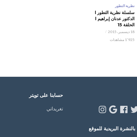
نظرية التطور
‫سلسلة نظرية التطور l
الدكتور عدنان إبراهيم l
الحلقة 15
18 ديسمبر، 2015
1٬925 مشاهدات
حسابنا على تويتر
Instagram
Google
Facebook
Twitt
Y
تغريداتي
النشرة البريدية للموقع