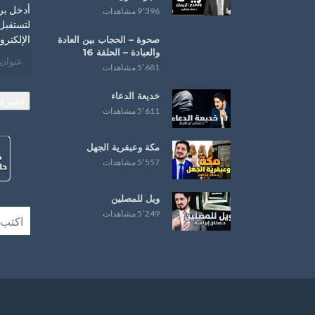
أدخل بر
9٬396 مشاهدات
لتستقبل 
الإلكترو
صحوة – ‏الحجاب‬ بين العادة
و‫‏العبادة‬ – الحلقة 16
عنوان
5٬681 مشاهدات
البريد
الإلكترو
خديعة الدعاء
اشترك
5٬611 مشاهدات
مكة وعبقرية الجهل
5٬557 مشاهدات
ويل للمصلين
5٬249 مشاهدات