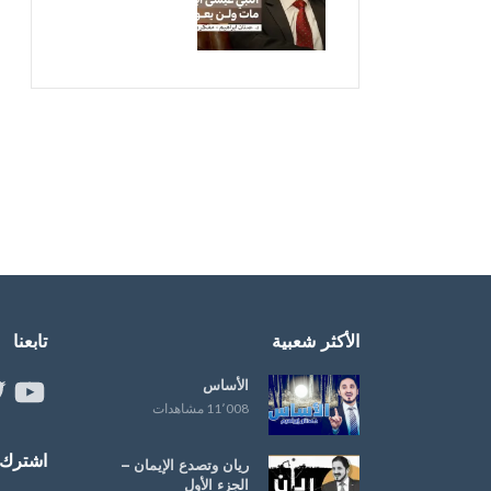
الأكثر شعبية
تابعنا
الأساس
ouTube
er
11٬008 مشاهدات
اشترك ب
ريان وتصدع الإيمان –
الجزء الأول