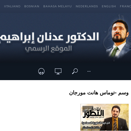
E
IITALIANO
BOSNIAN
BAHASA MELAYU
NEDERLANDS
ENGLISH
FRANC
···
وسم -توماس هانت مورجان
مرئي