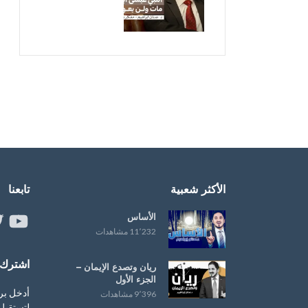
الأكثر شعبية
تابعنا
الأساس
ouTube
er
11٬232 مشاهدات
اشترك ب
ريان وتصدع الإيمان –
الجزء الأول
أدخل بر
9٬396 مشاهدات
لتستقبل 