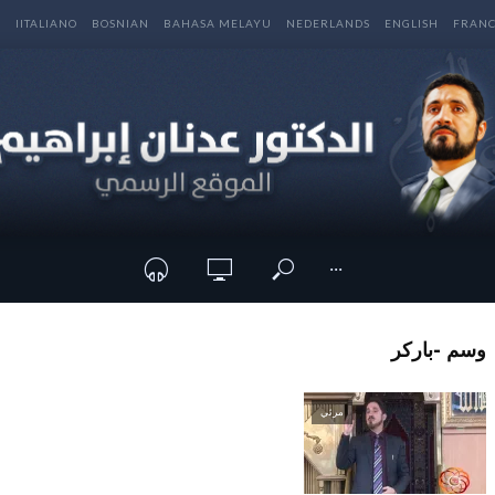
E
IITALIANO
BOSNIAN
BAHASA MELAYU
NEDERLANDS
ENGLISH
FRANC
···
وسم -باركر
مرئي