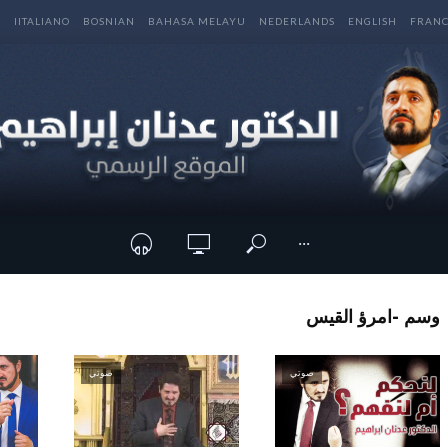
E
IITALIANO
BOSNIAN
BAHASA MELAYU
NEDERLANDS
ENGLISH
FRANC
···
وسم -امرؤ القيس
صوتي
صوتي