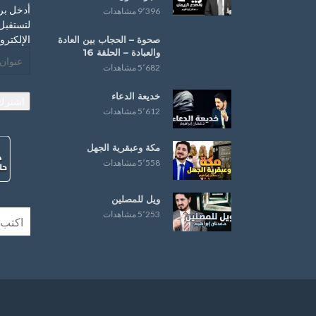
أدخل بر
9٬396 مشاهدات
لتستقبل 
الإلكترو
صحوة – ‏الحجاب‬ بين العادة
و‫‏العبادة‬ – الحلقة 16
عنوان
5٬682 مشاهدات
البريد
الإلكترو
خديعة الدعاء
اشترك
5٬612 مشاهدات
مكة وعبقرية الجهل
5٬558 مشاهدات
ويل للمصلين
5٬253 مشاهدات