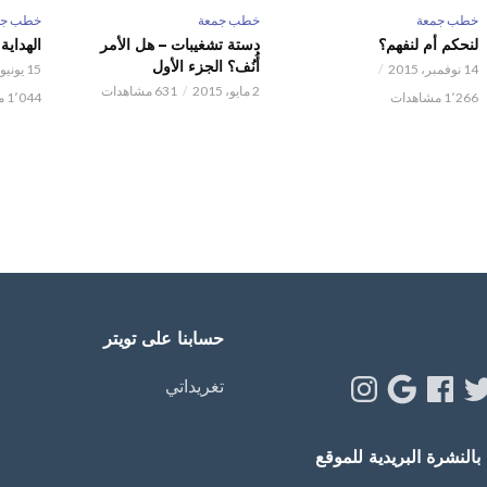
خطب جمعة
خطب جمعة
خطب جم
لنحكم أم لنفهم؟
دستة تشغيبات – هل الأمر
الهداية
أُنُف؟ الجزء الأول
14 نوفمبر، 2015
15 يونيو، 2013
2 مايو، 2015
631 مشاهدات
1٬266 مشاهدات
1٬044 مشاهدات
حسابنا على تويتر
Instagram
Google
Facebook
Twitt
Y
تغريداتي
النشرة البريدية للموقع