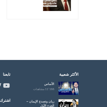
الأكثر شعبية
تابعنا
الأساس
ouTube
er
11٬188 مشاهدات
اشترك ب
ريان وتصدع الإيمان –
الجزء الأول