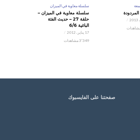
عة
سلسلة معاوية في الميزان
 المردودة
سلسلة معاوية في الميزان –
حلقة 27 – حديث الفئة
الباغية 6/6
17 يناير، 2012
3٬349 مشاهدات
صفحتنا على الفايسبوك