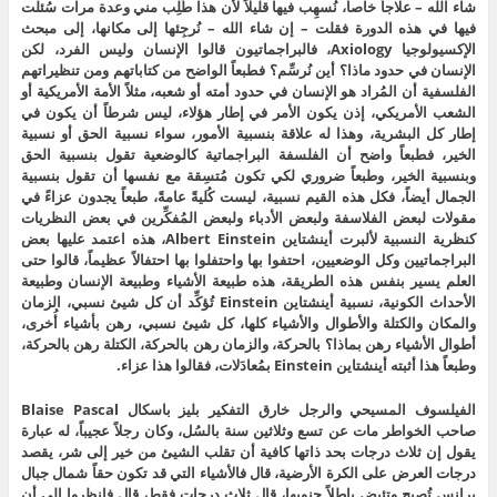
شاء الله – علاجاً خاصاً، نُسهِب فيها قليلاً لأن هذا طُلِب مني وعدة مرات سُئلت
فيها في هذه الدورة فقلت – إن شاء الله – نُرجِئها إلى مكانها، إلى مبحث
الإكسيولوجيا Axiology، فالبراجماتيون قالوا الإنسان وليس الفرد، لكن
الإنسان في حدود ماذا؟ أين نُرسِّم؟ فطبعاً الواضح من كتاباتهم ومن تنظيراتهم
الفلسفية أن المُراد هو الإنسان في حدود أمته أو شعبه، مثلاً الأمة الأمريكية أو
الشعب الأمريكي، إذن يكون الأمر في إطار هؤلاء، ليس شرطاً أن يكون في
إطار كل البشرية، وهذا له علاقة بنسبية الأمور، سواء نسبية الحق أو نسبية
الخير، فطبعاً واضح أن الفلسفة البراجماتية كالوضعية تقول بنسبية الحق
وبنسبية الخير، وطبعاً ضروري لكي تكون مُتسِقة مع نفسها أن تقول بنسبية
الجمال أيضاً، فكل هذه القيم نسبية، ليست كُليةً عامةً، طبعاً يجدون عزاءً في
مقولات لبعض الفلاسفة ولبعض الأدباء ولبعض المُفكِّرين في بعض النظريات
كنظرية النسبية لألبرت أينشتاين Albert Einstein، هذه اعتمد عليها بعض
البراجماتيين وكل الوضعيين، احتفوا بها واحتفلوا بها احتفالاً عظيماً، قالوا حتى
العلم يسير بنفس هذه الطريقة، هذه طبيعة الأشياء وطبيعة الإنسان وطبيعة
الأحداث الكونية، نسبية أينشتاين Einstein تُؤكِّد أن كل شيئ نسبي، الزمان
والمكان والكتلة والأطوال والأشياء كلها، كل شيئ نسبي، رهن بأشياء أُخرى،
أطوال الأشياء رهن بماذا؟ بالحركة، والزمان رهن بالحركة، الكتلة رهن بالحركة،
وطبعاً هذا أثبته أينشتاين Einstein بمُعادَلات، فقالوا هذا عزاء.
الفيلسوف المسيحي والرجل خارق التفكير بليز باسكال Blaise Pascal
صاحب الخواطر مات عن تسع وثلاثين سنة بالسُل، وكان رجلاً عجيباً، له عبارة
يقول إن ثلاث درجات بحد ذاتها كافية أن تقلب الشيئ من خير إلى شر، يقصد
درجات العرض على الكرة الأرضية، قال فالأشياء التي قد تكون حقاً شمال جبال
برانس تُصبِح وتئيض باطلاً جنوبها، قال ثلاث درجات فقط، قال فانظروا إلى أن