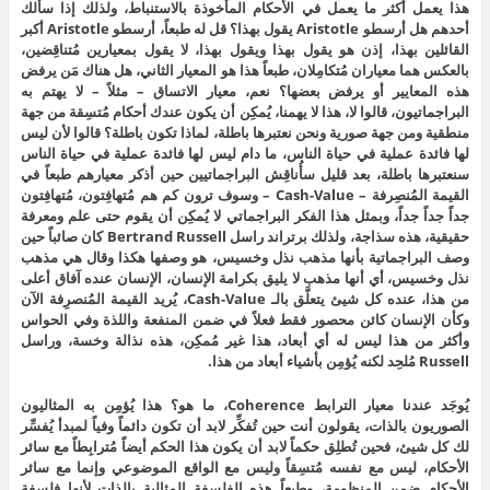
هذا يعمل أكثر ما يعمل في الأحكام المأخوذة بالاستنباط، ولذلك إذا سألك
أحدهم هل أرسطو Aristotle يقول بهذا؟ قل له طبعاً، أرسطو Aristotle أكبر
القائلين بهذا، إذن هو يقول بهذا ويقول بهذا، لا يقول بمعيارين مُتناقِضين،
بالعكس هما معياران مُتكامِلان، طبعاً هذا هو المعيار الثاني، هل هناك مَن يرفض
هذه المعايير أو يرفض بعضها؟ نعم، معيار الاتساق – مثلاً – لا يهتم به
البراجماتيون، قالوا لا، هذا لا يهمنا، يُمكِن أن يكون عندك أحكام مُتسِقة من جهة
منطقية ومن جهة صورية ونحن نعتبرها باطلة، لماذا تكون باطلة؟ قالوا لأن ليس
لها فائدة عملية في حياة الناس، ما دام ليس لها فائدة عملية في حياة الناس
سنعتبرها باطلة، بعد قليل سأُناقِش البراجماتيين حين أذكر معيارهم طبعاً في
القيمة المُنصِرفة – Cash-Value – وسوف ترون كم هم مُتهافِتون، مُتهافِتون
جداً جداً جداً، وبمثل هذا الفكر البراجماتي لا يُمكِن أن يقوم حتى علم ومعرفة
حقيقية، هذه سذاجة، ولذلك برتراند راسل Bertrand Russell كان صائباً حين
وصف البراجماتية بأنها مذهب نذل وخسيس، هو وصفها هكذا وقال هي مذهب
نذل وخسيس، أي أنها مذهب لا يليق بكرامة الإنسان، الإنسان عنده آفاق أعلى
من هذا، عنده كل شيئ يتعلَّق بالـ Cash-Value، يُريد القيمة المُنصرِفة الآن
وكأن الإنسان كائن محصور فقط فعلاً في ضمن المنفعة واللذة وفي الحواس
وأكثر من هذا ليس له أي أبعاد، هذا غير مُمكِن، هذه نذالة وخسة، وراسل
Russell مُلحِد لكنه يُؤمِن بأشياء أبعاد من هذا.
يُوجَد عندنا معيار الترابط Coherence، ما هو؟ هذا يُؤمِن به المثاليون
الصوريون بالذات، يقولون أنت حين تُفكِّر لابد أن تكون دائماً وفياً لمبدأ يُفسِّر
لك كل شيئ، فحين تُطلِق حكماً لابد أن يكون هذا الحكم أيضاً مُترابِطاً مع سائر
الأحكام، ليس مع نفسه مُتسِقاً وليس مع الواقع الموضوعي وإنما مع سائر
الأحكام ضمن المنظومة، وطبعاً هذه الفلسفة المثالية بالذات لأنها فلسفة