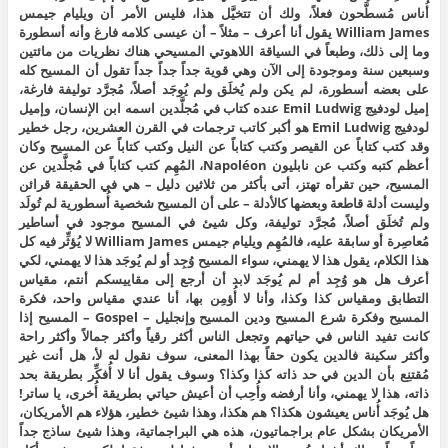
أُناس مُسطَّحون فعلاً، ولك أن تتخيَّل هذا، فليس الأمر أن ويليام جيمس
William James يقول أنا أعرف – مثلاً – أن عيسى كلامه فارغ وأنه أسطورة
وما إلى ذلك، وطبعاً في السياقة اللاهوتي المسيحي هناك نظريات من مائتين
وسبعين سنة وموجودة إلى الآن وهي قوية جداً جداً جداً تقول أن المسيح كله
على بعضه أسطورة، لم يكن ولم يُخلَق ولم يُوجَد أصلاً، مُجرَّد توليفة فارغة،
إميل لودفيج Emil Ludwig عنده كتاب في مُجلَّدين اسمه ابن الإنسان، وإميل
لودفيج Emil Ludwig هو أكبر كاتب ترجمات في القرن العشرين، رجل خطير
وقد كتب كتاباً عن القيصر وكتب كتاباً عن النيل وكتب كتاباً عن المسيح وكان
أعظم كتبه وكتب عن نابليون Napoléon، المُهِم كتب كتاباً في مُجلَّدين عن
المسيح، حين تقرأه تهتز، أتى بأكثر من ثلاثين دليل – هي في الحقيقة قرائن
وليست أدلة قاطعة وبعضها كالأدلة – على أن المسيح شخصية أُسطورية لم تُولَد
ولم تُخلَق أصلاً، مُجرَّد توليفة، وكل شيئ في المسيح موجود في أساطير
مُعاصِرة أو سابقة عليه، فالمُهِم ويليام جيمس William James لا يُؤثِّر فيه كل
هذا الكلام، يقول هذا لا يهمني، سواء المسيح وُجِد أو لم يُوجَد هذا لا يهمني، لكي
أعرف هل هو وُجِد أم لم يُوجَد لابد أن أرجع إلى مقاييسكم أنتم، مقياس
التطابق ومقياس كذا وكذا، وأنا لا أُؤمِن بها، أنا عندي مقياس واحد، فكرة
المسيح وفكرة شرع المسيح ودين المسيح وإنجليل – Gospel – المسيح إذا
كانت تفيد الناس في حياتهم وتجعل الناس أكثر رقياً وأكثر جمالاً وأكثر راحة
وأكثر سكينة فالدين يكون حقاً بهذا المعنى، سوف نقول له لأ، هل أنت غير
مُقتنِع بأن الدين في حد ذاته كذا وكذا؟ وسوف يقول أنا لا أُفكِّر بطريقة بحد
ذاته، هذا لا يهمني، وأنا أرفضه وأُحِب أن أعيش حياتي بطريقة أُخرى، يا ساتر!
هل يُوجَد أُناس يعيشون هكذا؟ هم هكذا، وهذا شيئ خطير، هؤلاء هم الأمريكان،
الأمريكان بشكل عام براجماتيون، هذه هي البراجماتية، وهذا شيئ ساذج جداً