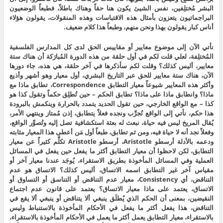
البشر مُختلِفين، نفس الشيئ يكون هنا حقاً وهناك باطلاً، فطبعاً الوضعيون
البراجماتيون يتعزون بأمثال هذه الاقتباسات وهذه المنقولات، يقولون هؤلاء
أناس كبار يقولون بهذا ونحن منهم، وطبعاً هذا كلام ضعيف.
نأتي الآن إلى موضوع معايير أو مقاييس الحق لدى كل المدارس الفلسفية
المُختلِفة، لعلي قلت لكم في أول حلقة من هذه الدورة المُبارَكة أن هناك ستة
معايير، أليس كذلك؟ وقلت لكم سأذكرها في آخر حلقة، هي هذه، جاء دورها
الآن، هناك ستة معايير للحق عبر التاريخ البشري، أول معيار وهو أشهر وأذيع
وأكثر هذه المعايير شيوعاً معيار التطابق Correspondence، تطابق ماذا مع
ماذا؟ وانطابق ماذا على ماذا؟ تطابق الحكم – حين تُطلِق حكماً وتقول كذا هو
كذا – مع الواقع الخارجي، حين تقول الحديد يتمدد بالحرارة وينكمش بالبرودة
هذا حكم، نأتي إلى الواقع نُجرِّب ونجده فعلاً يتطابق، إذن مُمتاز وينتهي الأمر،
يُقال المريخ ليس فيه حياة، نبعث له بعثة استكشافية تصل إليه وتُصوِّر الواقع،
وفعلاً نجد أنه لا حياة فيه، ومن ثم تطابق، طبعاً أول مَن أعطى هذا المعيار مثابته
ودعمه بالأدلة أرسطو Aristotle، أرسطو Aristotle تكلَّم كثيراً عن معيار
التطابق، لكن لاحظوا أن معيار التطابق أكثر ما يفعل حين يفعل في المسائل
العملية وفي المسائل المأخوذة بطريق الاستقراء، يُوجَد عندنا معيار آخر أو
مقياس آخر غير التطابق اسمه الاتساق، أليس كذلك؟ الاتساق هو عدم
التناقض، أي Consistency، معيار عدم التناقض أو التناسق أو التساوق أو
الاتساق، يعتمد على ماذا معيار الاتساق؟ يعتمد على قانون عدم اجتماع
النقيضين، بمعنى أن الحكم الذي يُطلَق ينبغي ألا يتناقض أو ينبغي ألا يقع في
التناقض، هذا يفعل أكثر ما يفعل في الأحكام المأخوذة بالاستنباط وليس
بالاستقراء، معيار التطابق يعمل أكثر ما يعمل في الأحكام المأخوذة بالاستقراء،