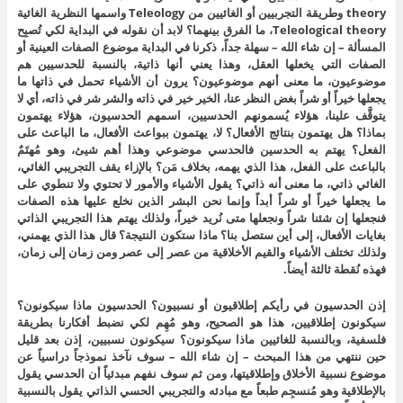
theory وطريقة التجربيين أو الغائيين من Teleology واسمها النظرية الغائية
Teleological theory، ما الفرق بينهما؟ لابد أن نقوله في البداية لكي تُصبِح
المسألة – إن شاء الله – سهلة جداً، ذكرنا في البداية موضوع الصفات العينية أو
الصفات التي يخعلها العقل، وهذا يعني أنها ذاتية، بالنسبة للحدسيين هم
موضوعيون، ما معنى أنهم موضوعيون؟ يرون أن الأشياء تحمل في ذاتها ما
يجعلها خيراً أو شراً بغض النظر عنا، الخير خير في ذاته والشر شر في ذاته، أي لا
يتوقَّف علينا، هؤلاء يُسمونهم الحدسيين، اسمهم الحدسيون، هؤلاء يهتمون
بماذا؟ هل يهتمون بنتائج الأفعال؟ لا، يهتمون ببواعث الأفعال، ما الباعث على
الفعل؟ يهتم به الحدسين فالحدسي موضوعي وهذا أهم شيئ، وهو مُهتَمٌ
بالباعث على الفعل، هذا الذي يهمه، بخلاف مَن؟ بالإزاء يقف التجريبي الغائي،
الغائي ذاتي، ما معنى أنه ذاتي؟ يقول الأشياء والأمور لا تحتوي ولا تنطوي على
ما يجعلها خيراً أو شراً أبداً وإنما نحن البشر الذين نخلع عليها هذه الصفات
فنجعلها إن شئنا شراً ونجعلها متى نُريد خيراً، ولذلك يهتم هذا التجريبي الذاتي
بغايات الأفعال، إلى أين ستصل بنا؟ ماذا ستكون النتيجة؟ قال هذا الذي يهمني،
ولذلك تختلف الأشياء والقيم الأخلاقية من عصر إلى عصر ومن زمان إلى زمان،
فهذه نُقطة ثالثة أيضاً.
إذن الحدسيون في رأيكم إطلاقيون أو نسبيون؟ الحدسيون ماذا سيكونون؟
سيكونون إطلاقيين، هذا هو الصحيح، وهو مُهِم لكي نضبط أفكارنا بطريقة
فلسفية، وبالنسبة للغائيين ماذا سيكونون؟ سيكونون نسبيين، إذن بعد قليل
حين ننتهي من هذا المبحث – إن شاء الله – سوف نآخذ نموذجاً دراسياً عن
موضوع نسبية الأخلاق وإطلاقيتها، ومن ثم سوف نفهم مبدئياً أن الحدسي يقول
بالإطلاقية وهو مُنسجِم طبعاً مع مبادئه والتجريبي الحسي الذاتي يقول بالنسبية