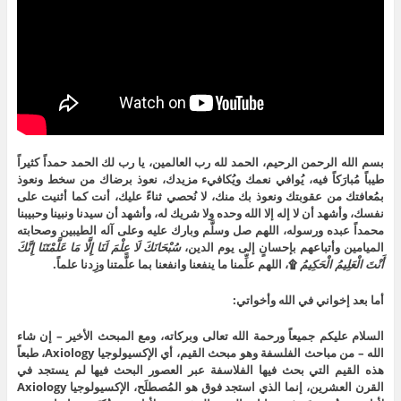
بسم الله الرحمن الرحيم، الحمد لله رب العالمين، يا رب لك الحمد حمداً كثيراً
طيباً مُبارَكاً فيه، يُوافي نعمك ويُكافيء مزيدك، نعوذ برضاك من سخط ونعوذ
بمُعافتك من عقوبتك ونعوذ بك منك، لا نُحصي ثناءً عليك، أنت كما أثنيت على
نفسك، وأشهد أن لا إله إلا الله وحده ولا شريك له، وأشهد أن سيدنا ونبينا وحبيبنا
محمداً عبده ورسوله، اللهم صل وسلَّم وبارك عليه وعلى آله الطيبين وصحابته
الميامين وأتباعهم بإحسانٍ إلى يوم الدين،
سُبْحَانَكَ لَا عِلْمَ لَنَا إِلَّا مَا عَلَّمْتَنَا إِنَّكَ
أَنْتَ الْعَلِيمُ الْحَكِيمُ
۩، اللهم علِّمنا ما ينفعنا وانفعنا بما علَّمتنا وزِدنا علماً.
أما بعد إخواني في الله وأخواتي:
السلام عليكم جميعاً ورحمة الله تعالى وبركاته، ومع المبحث الأخير – إن شاء
الله – من مباحث الفلسفة وهو مبحث القيم، أي الإكسيولوجيا Axiology، طبعاً
هذه القيم التي بحث فيها الفلاسفة عبر العصور البحث فيها لم يستجد في
القرن العشرين، إنما الذي استجد فوق هو المُصطلَح، الإكسيولوجيا Axiology