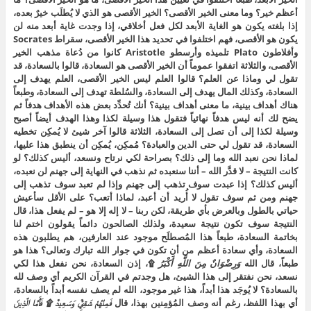
أعظم خير؟ وما معنى الخير الأقصى؟ الخير الأقصى هو الذي لا يُطلَب خيرٌ بعده،
إذا بلغته يكون هو الغاية الأبعد لكل فعل أخلاقي، إذا وجدت غاية أبعد منه لن
يكون هو الأقصى، فهم اختلفوا في تحديد هذا الخير الأقصى، سقراط Socrates
وأفلاطون Plato تلميذه وأرسطو Aristotle كانوا من دُعاة مذهب الخير
الأقصى، والثلاثة اتفقوا عموماً أن الخير الأقصى هو السعادة، قالوا بالسعادة، قد
تقول لي وماذا عن العلم؟ قالوا العلم ليس الخير الأقصى، العلم يهدف إلى
السعادة، وكذلك المال يهدف إلى السعادة، والسُلطة تهدف إلى السعادة، وطبعاً
هناك أهداف بينية، ما معنى أهداف بينية؟ أنك تُحدِّد بعض هذه الأهداف هدفاً ثم
يضح لك أنه ليس هدفاً نهائياً فتقول هذا وسيلة لكذا وهذا الهدف أيضاً أصبح
وسيلة لكذا إلى أن تصل إلى السعادة، الثلاثة قالوا آخر شيئ لا يُمكِن تخطيه
السعادة، قد تقول لي حتى الدين والعبادة؟ مُمكِن، يُمكِن أن ينطبق هذا عليها،
لماذا نحن نعبد الله وما إلى ذلك؟ بصراحة لكي نرتاح ونسعد، أليس كذلك؟ لو
كانت النتيجة – لا قدَّر الله – أننا سنعبده ثم نذهب في النهاية إلى جهنم لن نعبده،
أليس كذلك؟ إذا عبدت سوف تذهب إلى جهنم وإذا لم تعبد سوف تذهب إلى
جهنم ومن ثم سوف تقول لا أُريد أن أعبد، لماذا أتعب؟ على الأقل سأعيش
حياتي بالطول وبالعرض بأي طريقة، لكن ربنا – لا إله إلا هو – لم يفعل هذا، قال
النتيجة سوف تكون نتيجة سعيدة، ولذلك الصالحون دائماً يقولون اختم لنا
بخاتمة السعادة، طبعاً هذا المُصطلَح موجود عند العارفين، هم يطلبون هذه
السعادة، وأي سعادة أعظم من أن تكون في جوار الله تبارك وتعالى؟ هذا هو
طبعاً، قال الله
وَرِضْوَانٌ مِنَ اللَّهِ أَكْبَرُ
۩، إذن السعادة، نحن نفعل هذا لكي
نسعد، نحن نفتقر إلى هذا الشيئ، هل وجدتم في القرآن الكريم أي وصف لله
بالسعادة؟ لا يُوجَد هذا أبداً، هذا غير موجود، الله لم يصف نفسه أبداً بالسعادة،
أي بهذا اللفظ، رغم أنه وصف المُؤمِنين بهذا، قال
فَمِنْهُمْ شَقِيٌّ وَسَعِيدٌ ۩ فَأَمَّا الَّذِينَ