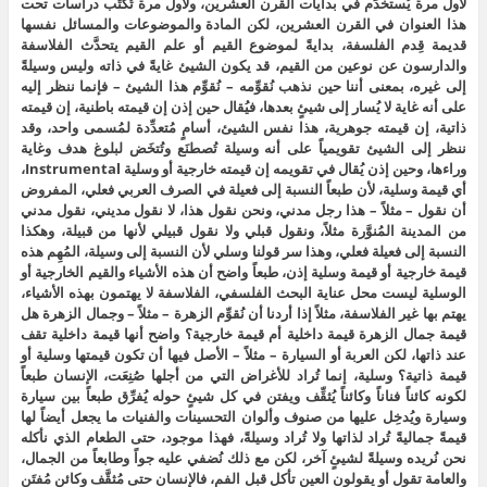
لأول مرة يُستخدَم في بدايات القرن العشرين، ولأول مرة تُكتَب دراسات تحت
هذا العنوان في القرن العشرين، لكن المادة والموضوعات والمسائل نفسها
قديمة قِدم الفلسفة، بدايةً لموضوع القيم أو علم القيم يتحدَّث الفلاسفة
والدارسون عن نوعين من القيم، قد يكون الشيئ غايةً في ذاته وليس وسيلةً
إلى غيره، بمعنى أننا حين نذهب نُقوِّمه – نُقوِّم هذا الشيئ – فإنما ننظر إليه
على أنه غاية لا يُسار إلى شيئٍ بعدها، فيُقال حين إذن إن قيمته باطنية، إن قيمته
ذاتية، إن قيمته جوهرية، هذا نفس الشيئ، أسامٍ مُتعدِّدة لمُسمى واحد، وقد
ننظر إلى الشيئ تقويمياً على أنه وسيلة تُصطنَع وتُتخَض لبلوغ هدف وغاية
وراءها، وحين إذن يُقال في تقويمه إن قيمته خارجية أو وسلية Instrumental،
أي قيمة وسلية، لأن طبعاً النسبة إلى فعيلة في الصرف العربي فعلي، المفروض
أن نقول – مثلاً – هذا رجل مدني، ونحن نقول هذا، لا نقول مديني، نقول مدني
من المدينة المُنوَّرة مثلاً، ونقول قبلي ولا نقول قبيلي لأنها من قبيلة، وهكذا
النسبة إلى فعيلة فعلي، وهذا سر قولنا وسلي لأن النسبة إلى وسيلة، المُهِم هذه
قيمة خارجية أو قيمة وسلية إذن، طبعاً واضح أن هذه الأشياء والقيم الخارجية أو
الوسلية ليست محل عناية البحث الفلسفي، الفلاسفة لا يهتمون بهذه الأشياء،
يهتم بها غير الفلاسفة، مثلاً إذا أردنا أن نُقوِّم الزهرة – مثلاً – وجمال الزهرة هل
قيمة جمال الزهرة قيمة داخلية أم قيمة خارجية؟ واضح أنها قيمة داخلية تقف
عند ذاتها، لكن العربة أو السيارة – مثلاً – الأصل فيها أن تكون قيمتها وسلية أو
قيمة ذاتية؟ وسلية، إنما تُراد للأغراض التي من أجلها صُنِعَت، الإنسان طبعاً
لكونه كائناً فناناً وكائناً يُثقِّف ويفتن في كل شيئٍ حوله يُفرِّق طبعاً بين سيارة
وسيارة ويُدخِل عليها من صنوف وألوان التحسينات والفنيات ما يجعل أيضاً لها
قيمةً جماليةً تُراد لذاتها ولا تُراد وسيلةً، فهذا موجود، حتى الطعام الذي نأكله
نحن نُريده وسيلةً لشيئٍ آخر، لكن مع ذلك نُضفي عليه جواً وطابعاً من الجمال،
والعامة تقول أو يقولون العين تأكل قبل الفم، فالإنسان حتى مُثقَّف وكائن مُفتَن