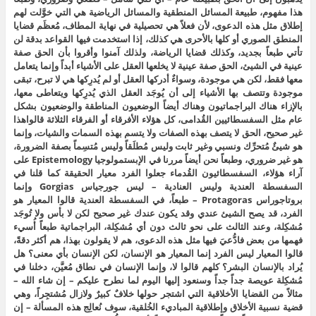
هذا مفهوم، طبيعة المسائل المنطقية والمسائل الرياضية هي التي خوَّلت لهم
إطلاق مثل هذه الدعوى، لأن فعلاً هي تحصيلية في نهاية المطاف، مُعظَم قضايا
المنطق الصوري أو كلها بالأحرى هي كذلك، إذا استخدمت فيها القواعد بدقة لن
تأتي طبعاً بجديد، وكذلك قضايا الرياضة، ولذلك آمنوا وأقروا بأن الحق صفة
عينية في الشيئ، الحق صفة عينية لا يخلعها العقل على الأشياء أبداً وإنما يتعامل
معها فقط، لكن هي موجودة، وسواءٌ أدركها العقل أو لم يُدرِكها هي لا تبرح، تبقى
موجودة وتتصف بها الأشياء إلى أن يُوجَد العقل الذي يُدرِكها ويتعاطى معها،
بالإزاء هناك البراجماتيون وهناك أيضاً الوضعيون المناطقة والوضعيون بشكل
عام مثل السفسطائيين القُدامى، كل هؤلاء الأفرقاء أو الفرقاء الثلاثة قالواهذا
غير صحيح، الحق لا يتصف بهذه الصفات ولا يتسم بهذه السمات والشيات، وإنما
هو شيئٌ مُتحرِّك ونسبي وغير ثابت وليس مُطلَقاً وليس مُتسِماً بصفة الضرورة،
هو غير ضروري، وطبعاً نحن أيضاً مررنا في الإبستمولوجيا Epistemology على
آراء هؤلاء، السفسطائيون القُدماء جعلوا الفرد معيار الحقيقة كما قلنا في
السفسطة العندية وليس العنادية – ليس جورجياس Gorgias وإنما
بروتاجوراس Protagoras – طبعاً، في السفسطة العندية قالوا المعيار هو
الفرد، قد يصح الشيئ عندي وقد يكون عندك غير صحيح لكن لا بأس ولا تُوجَد
مُشكِلة، وعند الثالث على نحو ثالث دون أي مُشكِلة، البراجماتية طبعاً أُسيء
فهمها من بعض فادُّعيَ فيها مثل هذه الدعوى، هم لا يقولون بهذا، هم أكثر دقةً،
قالوا المعيار ليس الفرد إنما المعيار هو الإنسان، لكن الإنسان بأي معنى؟ هل
يُراد بالإنسان البشر؟ كلهم قالوا لا، وإنما الإنسان في نطاق مُعيَّن، دخلنا في
مُشكِلة عويصة جداً جداً وسنعود إليها اليوم لما نطرح عليكم – إن شاء الله –
مثالاً من القضايا الأخلاقية التي اشتجر حولها خلافٌ كبيرٌ ولازال مُشتجِراً، وهي
قضية نسبية الأخلاق وإطلاقية المباديء الخُلقية، سوف نُعالِج هذه المسألة – إن