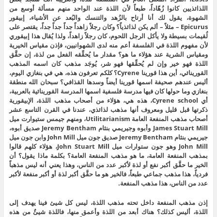
اللذائذيين كانوا زُهّاداً، طبعاً لأن اللذة عند الواحد منهم مسألة أوسع من
الشهوة، يقول لك أنا أرتاح بالزُهد والتنسك والبُعد عن الأشياء، إبيقور
Epicurus – مثلاً – ألم يكن لذائذياً؟ وكان رجلاً زاهداً جداً جداً جداً، يقتصر على
لُقيمات بسيطة ولا يأكل الرجل اللحوم، كان رجلاً زاهداً، ولذا يُقال هذا إبيقوري
لأن مفهوم اللذة في الفلسفة أعم منه لدى الشهوانيين، فإذن مقياس الخيرية
ومقياس الشرية عند هؤلاء ما هو؟ مقدار ما يُحقِّقه الفعل من لذة، إن حقَّق
اللذة فهو خير وإن لم يُحقِّقها فهو شر، يُوجَد مذهب كان اسمه المذهب
القورينائي، أين هذا قورينا Cyrene؟ كلكم تعرفون هذه، هي في بنغازي اليوم،
أليس عندهم صحيفة اسمها قورينا أيضاً وسدها القذافي؟ سبحان الله منطقة
بنغازي وما حولها كان فيها مدرسة فلسفية اسمها المدرسة القورينائية بالعربية،
أي Cyrene school، هذه هي، هؤلاء من أصحاب مذهب اللذة، الإبيقورية
ذكرتها قبل قليل ومعروف أنها مذهب لذائذي، عندنا في القرن التاسع عشر
أصحاب مذهب المنفعة العامة Utilitarianism، ومنهم جيمس ستيوارت ميل
James Stuart Mill وأبوه وجيريمي بنثام Jeremy Bentham صديق أبوه،
جيريمي بنثام Jeremy Bentham صديق جون ميل John Mill وابن جون ميل
John Mill وهو جون ستوارات ميل John Stuart Mill، هؤلاء كلهم قالوا
بمذهب المنفعة العامة، ما هو مذهب المنفعة العامة؟ بكلمة ماذا يقول؟ أن
الخير ما حقَّق أكبر نفع أو لذة لأكبر عدد من الناس، وهذا يعني أنه ليس مذهباً
فردياً، هذا مذهب جماعي طبعاً، فالخير هو ما حقَّق أكبر لذة أو أكبر منفعة لأكبر
عدد من الناس، هذا مذهب المنفعة.
إذن مذهب المنفعة داخل تحته مذهب اللذة، ليس كل شيئ فينا يهدف إلى
اللذة، أليس كذلك؟ هناك أبعد من اللذة وأعمق منها، فاللذة شيئٌ من هذه