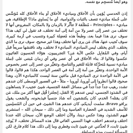
وهو أيضاً مُنسجِم مع نفسه.
إذن الحدسي يُؤمِن بأن الأخلاق ومباديء الأخلاق أو بناء الأخلاق كله مُؤسَّس
على جُملة مباديء تتصف بالثبات والدوامية، أي ما يُساوي ماذا؟ الإطلاقية، هي
مباديء – Principles – مُطلَقة لا تتأثَّر لا بالزمان ولا بالمكان، المفروض أنها لا
تختلف من عصر إلى عصر ولا من أمة إلى أمة تختلف، قد تقول لي كيف هذا؟
سوف نرى هذا فيما بعد، وطبعاً هذه مُعضِلة كبيرة وتتسبب في أزمة كبيرة،
سوف نُجيب عنها، هناك مَن يرى أنها تختلف وهذا غير صحيح، سوف نرى ما الذي
يختلف، الذي يختلف ليس المباديء، المباديء لا تختلف، وقد ناقتشها سريعاً قبل
أيام، وفي المُقابِل عكس الآية مَن؟ التجريبيون، هؤلاء الحسيون الغائيون
عكسوا وقالوا لا، بناء الأخلاق في أي عصر وفي أي زمان مُبتنى على جُملة
مباديء نسبية مُتحرِّكة قابلة للتغير والتناسخ، وتتغيَّر من عصر إلى عصر بخصوص
الأمة الواحدة، وتتغيَّر من أمة إلى أمة في العصر الواحد، هكذا هم قالوا، قالوا
في الأمة الواحدة ترى المباديء قبل مائتين سنة ليست كالمباديء الآن، وهذا
صحيح، قالوا انظروا إلى أوروبا، أوروبا – مثلاً – في العصور الوسطى كان عندهم
تشدد رهيب جداً جداً جداً في مسائل العفة الجنسية، شيئ عجيب، لا يتساهلون
في الشذوذ الجنسي، ليس عندهم إلا القتل، إنجلترا قُتِل فيها أكثر من ملك، مَن
كان يقتله؟ الخدم، كان يكتشفون أنه شاذ جنسياً فيذبحونه، والشعب يقول
برافو Bravo، سلمت أيديكم، كان عندهم هذا الشيئ، في حين أن المُسلِمين
للأسف الشديد في الحضارة العباسية وما إلى ذلك – سبحان الله – استشرى
فيهم الشذوذ، وهذا عكس ديننا، والآن اختلف الوضع الآن، سبحان الله عندنا
اختلف وعندهم اختلف، فهذا النسبي الغائي قال هذه المسائل تختلف، لا يُوجَد
شيئ ثابت، لا تُحدِّثني عن شيئ ثابت وفطري وما إلى ذلك، هذا كلام فارغ، لكن
المسألة ليست بهذه البساطة.