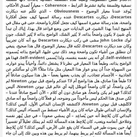
نسقية وفلسفة بنائية تشترط الترابط – Coherence – معياراً لصدق الأحكام،
يُوجَد عندنا معيار الوضوح – Obviousness – الذي تكلَّم عنه ديكارت
Descartes، ديكارت Descartes عنده رسالة اسمها كيف نجعل أفكارنا
واضحة، هذه رسالة صغيرة اسمها كيف نجعل أفكارنا واضحة، حتى في مقال في
المنهج ابتدأ بهذا الشيئ، في البدايات حين وضع قواعد قال بهذا، إياك أن تبدأ
بأي شيئ لا يكون واضحاً بذاته، لا يُثير الشك، الواضح بذاته لا يُثير الشك، جون
لوك John Locke مشى في ركب ديكارت Descartes مع أنه كان تجريبياً
وكان ضد ديكارت Descartes، لكنه قال بمعيار الوضوح، قال هذا صحيح، ينبغي
أن ننطلق من أشياء تكون واضحة وبعد ذلك نبني عليها، الواضح بذاته يُسمونه
Self–evident، أي أنه بنى نفسه بنفسه، ولذا يُسمى Self–evident، فهذا هو
الواضح بذاته، وطبعاً هذا المعيار في نظرنا لا يشتغل دائماً، وأحياناً يبدو عواره،
من السهولة جداً أن يبدو عوار هذا المعيار، مثل ماذا مثلاً؟ الآن لو سألتكم عن
الجاذبية – الأجسام تتجاذب، أي يجذب بعضها بعضاً – هل هذا سيكون صادقاً أم
لا؟ طبعاً هذا صادق، هل هذا واضح أم لا؟ عندكم واضح، قبل نيوتن Newton لم
يكن واضحاً، لو كان واضحاً لتوصَّل إليه أي عالم قبل نيوتن Newton، أليس
كذلك؟ فهو لم يكن واضحاً، هو صادق دون أي كلام – الآن أصبح صادقاً عندنا –
لكن صدق هذا الحكم ليس مأخوذاً من وضوحه، لو فعلاً كان واضحاً مع أنه صادق
لاكتُشِف قبل نيوتن Newton، لاكتشفه الإنسان البدائي الأول، أليس كذلك؟
والإنسان البدائي طوال حياته كان يرى الأشياء تسقط من السماء، أليس كذلك؟
البدائي كان يُلاحِظ أنه حين يُصاعِد – أي يمشي صعوداً – في جبل يُبهَر نفسه
وتتلاحق أنفاسه ويتعب، كان يُلاحِظ هذه المسألة لكنه لم يملك تعليلاً أو تفسيراً
لها، حين يموت طير في السماء كان يقع على الأرض، أليس كذلك؟ كان يُلاحِظ
أيضاً هذه المسألة لكنه لم يربط بينهما، لم يربط بين هذه وبين تلك إلى أن جاء