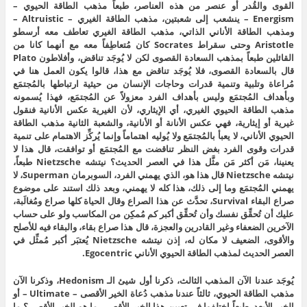
القوى والقُدر أو عنصر من هذه العناصر، طبعاً مذهب الطاقة الحيوي –
Energism – ينشعب إلى شعبتين، مذهب الطاقة الغيري – Altruistic –
ومذهب الطاقة الأناني الذاتي، مذهب الطاقة الغيري تعاطف معه أرسطو
Aristotle وحتى سقراط Socrates كان مُتعاطِفاً معه مع أنهما كانا من
القائلين طبعاً بمذهب السعادة القصوى لكن لا يُوجَد تناقض، وأفلاطون Plato
قال بالسعادة القصوى، فلا يُوجَد تناقض مع هذا، قالوا يكون العمل هنا في
مُراعاة وتلبية وتنمية قدرات وحاجات الإنسان من حيثية ارتباطها بالمُجتمَع
وبأهداف المُجتمَع وليس بأهداف الفرد معزولاً عن المُجتمَع، فهذا يُسمونه
مذهب الطاقة الحيوي الغيري، أي الإيثاري، لأن الغيرية عكس الأنانية فنقول
غيرية أو إيثارية، فهي عكس الأنانة أو الأنانية، والشعبة الثانية مذهب الطاقة
الحيوي الأناني، لا يعبأ بالمُجتمَع ولا يُوليه اهتماماً وإنما يُركِّز الاهتمام على تنمية
قدرات وقوى الفرد بغض النظر تناقضت مع المُجتمَع أو توافقت، قال هذا لا
يعنينا، مَن أكثر مَن مثَّل هذا في العصر الحديث؟ نيتشه Nietzsche طبعاً،
نيتشه Nietzsche قال هذا هو، الذي يهمني الفرد، السوبرمان Superman، لا
يهمني المُجتمَع وما إلى ذلك، هذا كله لا يهمني، وبعد ذلك استند على موضوع
صراع البقاء Survival، تحدَّث عن هذا الصراع وقال الحياة كلها صراع ومُغالَبة،
عليك أن تُحقِّق نفسك وأن تُحقِّق أكبر كم مُمكِن من المكاسب ولو على حساب
الآخرين الضعفاء وغير القادرين والعجزة، قال هذا صراع بقاء، والبقاء فيه للأصلح
والأقوى، الضعيف لا مكان له، إذن نيتشه Nietzsche يُعتبَر أكبر مُمثِّل في
العصر الحديث لمذهب الطاقة الحيوي الأناني Egocentric.
يُوجَد عندنا الآن المذهب الثالث، ذكرنا أول شيئ الـ Hedonism، وذكرنا الآن
مذهب الطاقة الحيوي، ثالثاً عندنا مذهب دُعاة الخير الأقصى – Ultimate – أو
الخير الأبعد، طبعاً اختلفوا في تعيين هذا الخير الأقصى، ما هو الخير الأقصى؟ ما