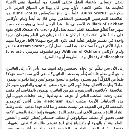
للعقل الإنساني، باختفاء العقل تختفي القضية من أساسها، تبقى الأشياء
مُحايدة، هذا عكس الاتجاه الأول، مِمَن قال بهذا في السياق الغربي دانز
سكوطس Duns Scotus، علماً بأن دانز سكوطس Duns Scotus من
الفلاسفة المدرسيين الوسيطين المشاهير، مِمَن قال به أيضاً وليام الأوكامي
William of Ockham الاسماني، قلنا هذا الرجل اسماني وهو صاحب مبدأ
شهير جداً يُطبَّق فيفلسفة العلم اسمه نصل أوكام Occam’s razor، الذي يقوم
على ماذا؟ على الاقتصادية، لو كان عندنا نظريتان في العلم وتنجحان بدرجة
واحدة في تفسير ظواهر مُعيَّنة كيف يكون الترجيح بينهما؟ الأقل فروضاً منهما
نقبلها، الأكثر فروضاً نستبعدها، هذا اسمه نصل أوكام Occam’s razor، هذا هو
وليام الأوكامي William of Ockham، وهو فيلسوف مدرسي Scholastic
Philosopher، وقد قال بهذه الطريقة أو بهذا المنزع.
إلى الآن نحن نتكلَّم عن اتجاه الحدسيين وقد انتهينا منه، نأتي الآن إلى الغائيين،
ما هو أكبر معلم قلنا أنه يُعلَّم به مذهب الغائيين؟ ما هي أكبر سمة تسم هؤلاء؟
طبعاً من المُؤكَّد أنهم نسبيون وذاتيون، ليسوا موضوعيين وإنما ذاتيون، يهتمون
بماذا؟ بغايات الأفعال، وهذا مُهِم لكي نعرف معنى الغائيين، والغائيون منهم كل
الفلاسفة الأخلاقيون التجريبيون، هم من الغائيين، يهتمون بالمقاصد، أي مقصد
الفعل، وتحت المذهب الغائي أو النزعة الغائية لدينا أربعة اتجاهات شهيرة، أول
هذه الاتجاهات الأربعة مذهب اللذة Hedonism، هناك أناس يُترجِمونها
بالمنفعة، لكن في الحقيقة هي ليست منفعة وإنما لذة، فهذا مذهب اللذة، وطبعاً
المُراد اللذة بالمعنى الأعم، ليس فقط اللذة الشهوية وإنما اللذة بالمعنى الأعم،
فحتى تحقيق أي مطلب سيكولوجي أو مطلب جسماني يُعطي الإنسان الشعور
بالطمأنينة أو بالهدوء أو بالإشباع يُعتبَر لذة عندهم، فاللذائذ لا تعني الشهوات
Lusts، المُراد المعنى العام في الفلسفة للذة، والغريبة أنك ستجد بعض