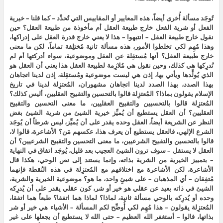
تُوجَد مسألة أُخرى أيضاً، هذه المعايير أو المقاييس التي تُحدِّد – كما قلنا – خيرية
الفعل أو شرية الفعل خارج طبيعة العقل أم مأخوذة من طبيعة العقل؟ حين
نقول خارج طبيعة العقل – انتبهوا – هذا لا يعني خارج قدرة العقل على إدراكها،
وهذا مُهِم لكي تخلطوا الأمور، هذه مسألة ثانية مُختلِفة تماماً، لكن ما معنى
خارج طبيعة العقل؟ أنها مُستقِلة عن العقل وموضوعية، سواء أدركتها أم لم
تُدرِكها هي كذلك، وحين نقول هي مُلازِمة لطبيعة العقل هذا يعني أن العقل هو
الذي يُولِّدها ويأتي بها، إذن هي ليست موضوعية ومُستقِلة، إذن لدينا اتجاهان
بهذا الصدد، بهذا الصدد لدينا اتجاهان مشهوران، المُعتزِلة لدينا في تاريخ
الإسلام يقولون بماذا؟ المُعتزِلة قالوا بالتحسين والتقبيح العقليين، أليس كذلك؟
المُعتزِلة قالوا بالتحسيين والتقبيح العقليين، ما معنى التحسين والتقبيح
العقليين؟ أن العقل يستطيع أن يُميِّز خيرية الشيئ من شرية الشيئ بغض
النظر عن الشريعة أيضاً، العقل وحده يقدر على أن يُميِّز، ليس شرطاً أن يُوجَد
الشرع الإلهي، فالعقل يستطيع أن يعرف هذا، عكسهم مَن؟ الأشاعرة، قالوا لا،
قالوا بالتحسين والتقبيح الشرعيين، ما معنى التحسين والتقبيح الشرعيين؟ أن
العقل لا يستقل – سوف ترون الشيئ العجيب بعد قليل، يُوجَد اتفاق في النهاية
– بتمييز الخيرية من الشرية بذاته، وإنما يستند إلى نص الوحي، هكذا قال
الأشاعرة، لكن الأشاعرة مع اختلافهم مع المُعتزِلة في هذه النُقطة فإنهما
مُتفِقان – أي المذهبان – على شيئٍ واحد، ما هو؟ موضوعية الخيرية والشرية،
الشيئ في ذاته بعيد عن عقلي هو خير أو شر، كون عقلي يقدر على أن يُدرِكه
وحده أو يُدرِكه بالوحي مسألة ثانية، لماذا؟ لماذا هما اتفقا؟ طبعاً هما اتفقا،
المُعتزِلة يقولون – هذا مُهِم لكي أُوضِّح لكم المسألة – الأشياء هي خير أو شر
بذاتها، قالوا – أستغفر الله العظيم – حتى الله لا يستطيع أن يجعلها على غير