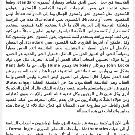
الفلاسفة مَن جعل الحس للحق مقياساً ومعياراً، يُسمونه Standard، وطبعاً
سوف تجدونه في بعض الترجمات العربية المُعاصِرة المُستوى، يقولون
المُستوى، مثل مُستوى الحق ومُستوى الجمال وما إلى ذلك وأنت تتفاجأ، ليس
المقصود Level أو Niveau، المُستوى يعني Standard، هذه هي الترجمة
ومُشكِلة الترجمة إلى العربية، الآن ما عُدنا نستخدم كلمة مُستوى، نستخدم
كلمة معيار أو كلمة مقياس، العلّامة الفيلسوف توفيق الطويل – مثلاً – في كتبه
وهي كتب مُهِمة ورائعة يستخدم كلمة مُستوى، يقول مُستوى الحق ومُستوى كذا
وكذا، فيُمكِن أن يُخرَبط القاريء، كلمة المُستوى تعني Standard، أي المعيار،
والأفضل أن نقول المعيار أو المقياس، بعض الفلاسفة اتخذ الحس معياراً
ومقياساً للحق، أي لتمييز الحق من الباطل، فمعيار الحق والحقية هو الحس،
ورأينا هؤلاء الحسيين أصحاب أصالة الحس أو أصالة التجربة، مثل جون لوك
John Locke وبيركلي Berkeley وهيوم Hume وإلى حدٍ ما كانط Kant
بشكل نسبي وليس بنسبة مائة في المائة وقد فهمنا هذا والحمد لله، ومنهم مَن
اتخذ العقل معياراً، قال المعيار في التفريق ليس التجربة وليس الحس وإنما
العقل، وهم الفلاسفة العقلانيون، هذا في الفلسفة العقلية Rationalism،
ومَنهم مَن اقترح واستسلم وأسلم نفسه ومقادته للشك، قال أنا أُعلِّق الحكم ولا
أدري وكل شيئ قابل للوجهين وكل قضية قابلة للنفي والإثبات بقوى مُتعادِلة،
ومن هؤلاء الشكّاك واللاأدريين مَن قال بعدم إمكان المعرفة من أصله، فقضية
الحق والباطل غير مطروحة عنده، المسألة كلها مُجرَّد علك كلام فارغ، فكل هذه
معايير واتجاهات في هذه المسألة.
نأتي الآن إلى كلمة سريعة عن طبيعة الحق، طبعاً الرياضيون – أصحاب الرياضة
أو الرياضيات Mathematics – وأصحاب المنطق الصوري – Formal logic –
يذهبون إلى أن الحق بطبيعته عام – أي كُلي شامل – قطعي وضروري، وطبعاً