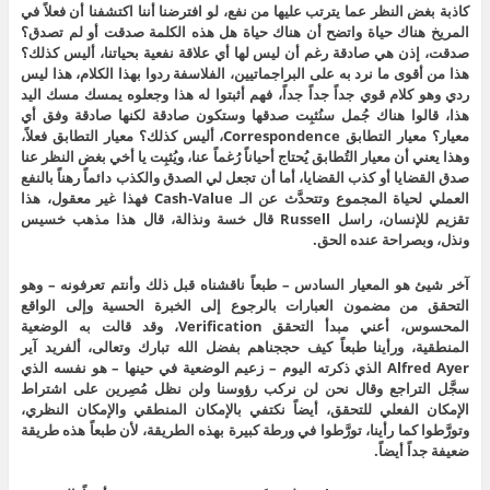
كاذبة بغض النظر عما يترتب عليها من نفع، لو افترضنا أننا اكتشفنا أن فعلاً في
المريخ هناك حياة واتضح أن هناك حياة هل هذه الكلمة صدقت أو لم تصدق؟
صدقت، إذن هي صادقة رغم أن ليس لها أي علاقة نفعية بحياتنا، أليس كذلك؟
هذا من أقوى ما نرد به على البراجماتيين، الفلاسفة ردوا بهذا الكلام، هذا ليس
ردي وهو كلام قوي جداً جداً جداً، فهم أثبتوا له هذا وجعلوه يمسك مسك اليد
هذا، قالوا هناك جُمل سنُثبِت صدقها وستكون صادقة لكنها صادقة وفق أي
معيار؟ معيار التطابق Correspondence، أليس كذلك؟ معيار التطابق فعلاً،
وهذا يعني أن معيار التُطابق يُحتاج أحياناً رُغماً عنا، ويُثبِت يا أخي بغض النظر عنا
صدق القضايا أو كذب القضايا، أما أن تجعل لي الصدق والكذب دائماً رهناً بالنفع
العملي لحياة المجموع وتتحدَّث عن الـ Cash-Value فهذا غير معقول، هذا
تقزيم للإنسان، راسل Russell قال خسة ونذالة، قال هذا مذهب خسيس
ونذل، وبصراحة عنده الحق.
آخر شيئ هو المعيار السادس – طبعاً ناقشناه قبل ذلك وأنتم تعرفونه – وهو
التحقق من مضمون العبارات بالرجوع إلى الخبرة الحسية وإلى الواقع
المحسوس، أعني مبدأ التحقق Verification، وقد قالت به الوضعية
المنطقية، ورأينا طبعاً كيف حججناهم بفضل الله تبارك وتعالى، ألفريد آير
Alfred Ayer الذي ذكرته اليوم – زعيم الوضعية في حينها – هو نفسه الذي
سجَّل التراجع وقال نحن لن نركب رؤوسنا ولن نظل مُصِرين على اشتراط
الإمكان الفعلي للتحقق، أيضاً نكتفي بالإمكان المنطقي والإمكان النظري،
وتورَّطوا كما رأينا، تورَّطوا في ورطة كبيرة بهذه الطريقة، لأن طبعاً هذه طريقة
ضعيفة جداً أيضاً.