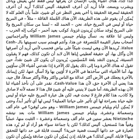
جداً جداً، هناك أشياء يُحِب الإنسان أن يعرفها ليس فقط لكي يعيش ويأكل
ويشرب ويسعد، فأنا أُريد أن أعرف الحقيقة، أليس كذلك؟ أُريد أن أعرف
الحقيقة لمعرفة الحقيقة يا أخي بغض النظر عن أي شيئ، علماً بأن العلم كله لا
يُمكِن أن يقوم على هذه الطريقة، الآن هناك الجُملة القائلة – مثلاً – في المريخ
حياة أو ليس في المريخ حياة، نحن – الحمد لله – لسنا من سكان المريخ ولا
على المريخ يُوجَد سكان يُريدون غزونا، كوكب بعيد أحمر – كوكب إله الحرب –
وليس لنا علاقة به، نسأل ويليام جيمس William James والبراجماتيين
أصحاب معيار القيمة المُنصرِفة عن هذا، وأنتم فهمتم سبب تسميتها بالـ Cash-
Value، نُريدها الآن وهي ليست شيكاً على بياض فحسب لأنني أُريد أن أصرفها
الآن وآكل بها، أي حقيقة تُعطيني إياها الآن لابد أن تكون كذلك، فهم لا يقبلون
النسيئة، يُريدون النقد بلغة المُسلِمين، يُريدون أن يكون كل شيئ نقداً، حين
تقول له هناك الآخرة وما إلى ذلك يقول لك الآخرة إذا نقدتني أشياء الآن سأؤمِن
بها، أما الأشياء التي سآخذها في الآخرة لا أُؤمِن بها ولا أسأل عنها، لكن إيمانك
بالآخرة يجعلك في الأرض أكثر عدالة مع الناس واكثر وفاءً وأكثر صدقاً، قال جيد،
هذا يعني أن الآخرة حق، لأن هذا Cash-Value، نقدر على أن نأخذ أشياء لنا
الآن بهذه الطريقة، أما شيئ لا ينبني عليه أي شيئ قال هذا لا نصفه لأنه لا صادق
ولا كاذب، هذا كلام فارغ لا نبحث فيه، لكن هل عبارة المريخ عليه حياة أو ليس
عليه حياة بصراحة لها أي تأثير على حياتنا العملية؟ ليس لها أي تأثير أبداً، وحتى
لا يُمكِن أيام ويليام جيمس William James – وهو متى تُوفيَ؟ في عام ألف
وتسعمائة وعشرة، ويليام جيمس William James مات بعد نيتشه
Nietzsche بعشر سنين في عام ألف وتسعمائة وعشرة – التثبت منها، عملياً
وفنياً هذا مُستحيل، أليس كذلك؟ لكن يا جماعة سواء هو أراد أو لم يُرِد هذه
العبارة في حد ذاتها أليست قضية خبرية؟ أليست قابلة في حد ذاتها للتحقق
منها؟ قابلة، أليس كذلك؟ هي قابلة، إذن يُمكِن أن تكون صادقة ويُمكِن أن تكون