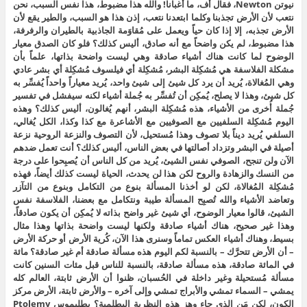
نيوتن Newton، فقال أف، ما أغبانا! والله هذا مضبوط، هذا نفس السبب، نحن
نتعب لأن الأرض تجذبنا وكلما ابتعدنا نتعب، إذن هذا هو السبب، والطير يقع لأن
الأرض تجذبه، إلا إذا كان حياً ويعمل على مُقاوَمة الجاذبية بالطيران والرفرفة،
هذا مضبوط، لم يكن واضحاً مع أنه صادق، أليس كذلك؟ فلو كان الصدق معيار
الوضوح لما كانت هناك أشياء صادقة وهي ليست واضحة بذاتها، علماً بأن
مشكلة الفلاسفة هي مُشكِلة البشر، مُشكِلة أي فيلسوف مُشكِلة أي بشر عادي
وهي المُغالاة، يُريد أن يرد كل شيئ إلى شيئ واحد، يُريد معياراً واحداً يُفسِّر به
كل شيئ، وهذا لا يصلح، يُمكِن أن تُفسِّر به جُملة أشياء لكنه سيفشل في تفسير
جُملة أُخرى من الأشياء، هذه مُشكِلة البشر، أنهم يُغالون، أليس كذلك؟ وهذه
اليوم مُشكِلة السلفيين مع الصوفيين مع الأشاعرة مع كذا وكذا، الكل يُغالي،
السلفي يُريد ديناً بلا تصوف وهذا مُستحيل، لأن التصوف والنزعة الروحية نزعة
أصيلة في البشر وتزداد أصالتها في بعض الناس، أليس كذلك؟ أنت تعمل ضدهم
الآن ولن تنجح، الصوفي نفس الشيئ، يُريد من كل الناس أن يُصبِحوا على درجة
من النسك والزهادة والروح لكن هذا لن يحدث، الحياة ليست كذلك أيضاً، فهذه
مُشكِلة المُغالاة، لكن لو أخذنا المسألة بنوع من التكامل وبنوع من التآزر
وتعاضد الأشياء والله تُصبِح المسألة طيبة ونتكامل مع بعضنا، الفلاسفة نفس
الشيئ، قالوا معيار الوضوح، أي شيئ غير واضح بذاته لا يُمكِن أن يكون صادقاً،
وهذا غير صحيح، هناك أشياء صادقة ولكنها ليست واضحة بذاتها وهذا مثال
بسيط، وهناك أشياء العكس تماماً وسنرى هذا الآن، كُرية الأرض أو حركة الأرض
– أن الأرض تتحرَّك – بالنسبة لكم اليوم هذه مسألة صادقة أم غير صادقة؟ مائة
في المائة صادقة، هذه مسألة صادقة، بالنسبة للناس قبل مئات السنين كانت
مسألة مُستحيلة وغير داخلة في الحُسبان، ظنوا أن الأرض ثابتة، العالم كله
يمشي – السماء تمشي والأبراج تمشي وإلى آخره – والأرض ثابتة، الأرض مركز
الكون، لكن مَن الذي جاء وهز هذه النظرية البطلمية؟ بطليموس Ptolemy