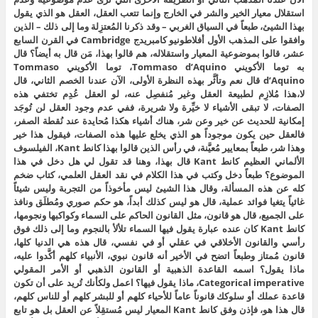
استقلال معيار الخير والشر في الخارج وإنما تتعب العقل، العقل هو الذي يقول
بهذا الشيئ، طبعاً في السياق الغربي – وقد ذكرنا المُعتزِلة وما إلى ذلك – الذين
وافقوا على المذهب الأول أفلاطونيو كامبريدج Cambridge في القرن السابع
عشر، قالوا بموضوعية المعيار واستقلاله، هم قالوا بهذا، مَن قال به أيضاً؟ قال
به توما الأكويني Tommaso d’Aquino، توما الأكويني Tommaso
d’Aquino قال نعم وتأثَّر بهذه النظرة الأولى، الآن عندنا الخصم الثاني، قال
لا،هذا مُلازِم لطبيعة العقل وغير مُنفصِل عنه، لو العقل عُدِم تختفي هذه
الصفات، لا تبقى الأشياء لا خيِّرة ولا شريرة، ففي عدم وجود العقل لن تُوجَد
إمكانية للحديث عن خير وعن شر، هناك أشياء هكذا مُحايدة عند نُقطة الصفر،
فالعقل حين يكون موجوداً هو الذي يخلع عليها هذه الصفات، فيقول هذا خير
وهذا شر، طبعاً بمعايير مُعيَّنة، في رأس الذين قالوا بهذا كانط Kant، الفيلسوف
الألماني العظيم كانط Kant قال بهذا، وهنا قد تقول لي هل دخل في هذا
الموضوع؟ طبعاً دخل وكتب في هذا الكلام في نقد العقل العلمي، كتاب ضخم
كله عن هذه المسألة، وقال هذا الشيئ ليس مأخوذاً من التجربة وليس شيئاً
غائياً يتغيا فوائد عملية، قال هو ليس كذلك أبداً، هو حكم صوري ومُطلَق ونافذ
على الجميع، قال هو قانون، مثل القانون الحاكم على السماء وكواكبها ونجومها،
كانط Kant كان عنده عبارة يقول فيها السماء تلألأ بالنجوم وما إلى ذلك فوق
رأسي والقانون الأخلاقي في عقلي أو في نفسي، قال هذه هي الدنيا كلها،
قانون مُمتاز وطبعاً اتضح في الأخير أنه قانون نبوي، الأنبياء كلهم أكَّدوا عليه،
ماذا يقول؟ اسمه القاعدة الذهبية أو القانون الذهبي أو الأمر المقولي
Categorical imperative، ماذا يقول فيها؟ اعمل ولكأنك تُريد على أن تكون
قاعدة عملك أو سلوكك قانوناً عاماً للأحياء كلهم أو للبشر كلهم أو للناس كلهم،
قال هذا هو، فإذن وفق كانط Kant المعيار ليس مُستقِلاً عن العقل بل هو تابع