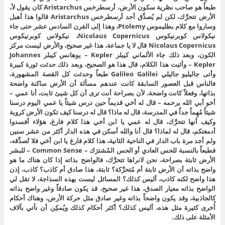
طبعاً هو صاحب نظرية سكون الأرض، أرسطرخس Aristarchus كان يقول لأ،
الأرض تتحرَّك، لكن لم يُصدِّق أحد أرسطرخس Aristarchus قالوا هذا أهبل
وساروا مع كلام بطليموس Ptolemy، وهذا إلى القرن السادس عشر حتى جاء
نيكولاس كوبرنيكوس Nicolaus Copernicus، نيكولاس كوبرنيكوس
Nicolaus Copernicus قال لا يا جماعة، هذا غير صحيح، والأرض ليست مركز
الكون، وبعد ذلك جاء الألماني كيبلر Kepler – يوهانس كيبلر Johannes
Kepler – وأثبت هذا الكلام، قال هذا هو الصحيح، وبعد ذلك حدثت ثورة كبيرة
وأتى جاليليو جاليلي Galileo Galilei طبعاً وحدثت كل القصة المشهورة،
فالناس قبل العصور السابقة كانت عندهم مسألة أن الأرض ساكنة واضحة
بذاتها، وفعلاً كانت واضحة، لأن بصراحة أنت ترى أن كل شيئ ثابت، أنا عمي –
أخو أبي الله يرحمه – قال له أخي قديماً حين درس شيئاً يا عمي اليوم درسنا
شيئاً مُهِماً جداً في المدرسة، قال له ماذا؟ قال له درسنا كيف تكون الأرض كروية
وكيف أنها تتحرَّك، قال له عمي يا ابن أخي هذا كلام فارغ، هؤلاء أفسدوا
أدمغتكم، قال له لماذا؟ قال أنا والله أسكن في هذه الدار أكثر من عشر سنين
ولم أجد مرة باب الدار في الناحية الثانية، هذا كلام فارغ يا ابن أخي فلا تُصدِّقه،
فطبعاً بالنسبة للحس العادي أو الحس المُشترَك – Common Sense – للبشر
الأرض ثابتة بصراحة، نحن لانراها تتحرَّك، فالواضح بذاته إذا كان هناك ما هو
واضح بذاته أن الأرض ثابتة أم مُتحرِّكة؟ ثابتة، هذا صادق أم كاذب؟ كاذب، إذن
هذا واضح لكنه كاذب، أليس كذلك؟ المسائل ليست بهذه السذاجة، لا تقل لي
الواضح بذاته معيار الصدق، هذا غير صحيح، قد يكون صادقاً وغير واضح بذاته
كالجاذبية، وقد يكون واضحاً بذاته وغير صادق مثل حركة الأرض، وهناك أحكام
أُخرى كثيرة مثل هذه، أليس كذلك؟ أكثر أحكام كذلك ويُمكِن أن نأتي بآلاف
الأمثلة على ذلك.