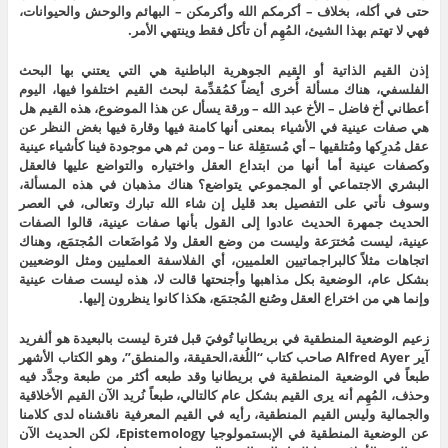
حتى في أكله، بخلاف – أكرمكم الله وأكرمكن – البهائم والوحش والحيوانات،
فهي لا تهتم بهذا الشيئ، المُهِم أن تأكل فقط وينتهي الأمر.
إذن القيم الذاتية أو القيم الجوهرية الباطنية هي التي يعتني بها البحث
الفلسفي، هناك مسألة أُخرى أيضاً كمُقدِّمة لبحث القيم اختلفوا فيها، اليوم
أعطاني أخ فاضل – الأخ عبد الله – ورقة يسأل عن هذا الموضوع، هذه القيم هل
هي صفات عينية في الأشياء بمعنى أنها كامنة فيها وقارة فيها بغض النظر عن
عقل مُدرِكها ومُتلقيها – أي مُستقِلة عنا – ومن ثم هي موجودة فينا كأشياء عينية
وكصفات عينية أما أنها من ابتداع العقل واختياره والتواضع عليها فالعقل
البشري الاجتماعي أو المجموعي يتواضع؟ هناك مذهبان في هذه المسألة،
وسوف نأتي على التفصيل بعد قليل إن شاء الله تبارك وتعالى، في العصر
الحديث جمهرة الحديث عادوا إلى القول بأنها صفات عينية، قالوا الصفات
عينية، ليست مُخترَعة وليست من وضع العقل ولا مُواضَعات المُجتمَع، وهناك
اتجاهات مثلاً كالبراجماتيين العلميين، أي الفلاسفة العمليين ومثل الوضعيين
بشكل عام، الوضعية بكل مذاهبها وأجنحتها قالت لا، هذه ليست صفات عينية
وإنما هي من اختراع العقل وصُنع المُجتمَع، هكذا كانوا ينظرون إليها.
زعيم الوضعية المنطقية في بريطانيا تُوفيَ قبل فترة ليست بالبعيدة هو ألفريد
آير Alfred Ayer صاحب كتاب “اللُغة،الحقيقة، والمنطق”، وهو الكتاب الأشهر
طبعاً في الوضعية المنطقية في بريطانيا وقد طبعه أكثر من طبعة وجدَّد فيه
وحذف، المُهِم أنه يرى القيم بشكل عام كالتالي، طبعاً نُريد الآن القيم الأخلاقية
والجمالية وليس القيم المنطقية، رأيه في القيم المعرفية ناقشناه لدى كلامنا
عن الوضعية المنطقية في الإبستمولوجيا Epistemology، لكن الحديث الآن