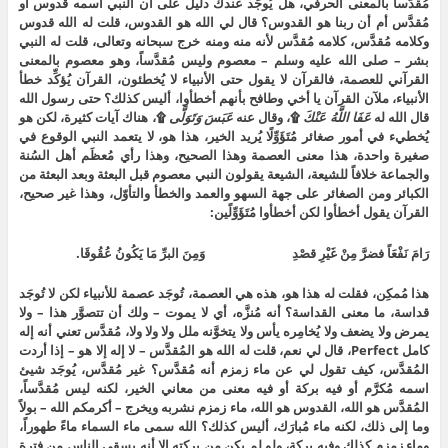
مُقدَّساً بالمعنى الحرفي، هل يُوجَد عندك دليل على أن النبي اسمه قدوس أو
مُقدَّس أم أن ربنا هو القدوس؟ قال لي الله هو القدوس، قلت له الله قدوس
وكلامه مُقدَّس، كلامه مُقدَّس لأنه منه ومنه خرج سبحانه وتعالى، قلت له النبي
بشر – صلى الله عليه وسلم – معصوم وليس مُقدَّساً، وهو معصوم بالمعنى
القرآني للعصمة، فالقرآن لا يقول حتى الأنبياء لا يُخطئون، القرآن يُؤكِّد خطأ
الأنبياء، ملآن القرآن يا أخي وطافح بأنهم أخطأوا، أليس كذلك؟ حتى رسول الله
قال الله له
عَفَا اللَّهُ عَنْكَ
۩، وقال عنه
عَبَسَ وَتَوَلَّى
۩، هناك آيات كثيرة، لكن هو
يُخطيء في أمور صغائر مُتَؤَوِّلًا يُريد الخير، هذا هو، لا يتعمد النبي الوقوع في
صغيرة واحدة، هذا معنى العصمة وهذا الصحيح، وهذا رأي مُعظَم أهل السُنة
والجماعة خلافاً للشيعة، الشيعة يقولون النبي معصوم قبل البعثة وبعد البعثة من
الكبائر ومن الصغائر على جهة السهو والعمد والخطأ والتأوّل، وهذا غير صحيح،
القرآن يقول أخطأوا لكن أخطأوا مُتَؤَوِّلًين:
رَامَ نَفْعَاً فضرَّ مِنْ غَيْرِ قصْدِ وَمِنَ البرِّ مَا يَكُونُ عُقُوقَا.
هذا مُمكِن، فقلت له هذا هو، هذه هي العصمة، تُوجَد عصمة للأنبياء لكن لا تُوجَد
قداسة، ما معنى القداسة؟ أنه مُنزَّه، أي لا يموت – ولك أن تتصوَّر هذا – ولا
يمرض ولا يضعف ولا يُخامِره يأس ولا يتخوَّنه ملل ولا ولا ولا، مُقدَّس تعني أنه إله
كامل Perfect، قال لي نعم، قلت له الله هو المُقدَّس – لا إله إلا هو – إذا أردت
المُقدَّس، كيف تقول لي عن ماء زمزم أنه مُقدَّس؟ غير مُقدَّس، يُوجَد شيئ
اسمه مُكرَّم أو فيه بركة أو فيه معنى من معاني الخير، لكنه ليس مُقدَّساً،
المُقدَّس هو الله، القدوس هو الله، ماء زمزم نشربه ويخرج – أكرمكم الله – بولاً
وما إلى ذلك، لكنه ماء مُبارَك، أليس كذلك؟ الله سمى ماء السماء ماءً طهوراً،
وماء زمزم كذلك وفيه بركة، ولو لم يكن من بركته إلا أنه يسقي الناس من فترة