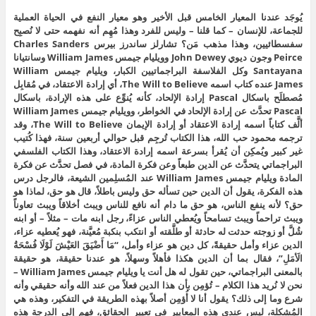
يُوجَد عندنا المعيار الخامس قبل الأخير وهو معيار النفع في الحياة العملية
للجماعة، للإنسان – كما قلنا – وليس للفرد وهذا مُهِم أنه نفهمه حتى لا نُصبِح
سفسطائيين، وهذا مذهب مَن؟ تشارلز ساندرز بيرس Charles Sanders
Peirce وجون ديوي John Dewey وويليام جيمس William James وسانتيانا
Santayana وكل الفلاسفة البراجماتيين الكبار، ويليام جيمس William
James عنده كتاب اسمه The Will to Believe، أي إرادة الاعتقاد، في مُقابِل
مُصطلَح باسكال Pascal إرادة الإلحاد، كأنه يُنوِّع على هذه الإرادة، باسكال
Pascal تحدَّث عن إرادة الإلحاد في الخواطر، وويليام جيمس William James
ألَّف كتاباً اسمه إرادة الاعتقاد أو إرادة الإيمان The Will to Believe، وقد
ترجمه محمود حب الله، هذا الكتاب تُرجِم قبل حوالي أربعين سنة، فهذا كُتيب
غير كبير ويُمكِن أن يُقرأ بسرعة اسمه إرادة الاعتقاد، وهذا الكتاب الفلسفي
البراجماتي يتحدَّث عن الدين طبعاً وعن فكرة المادة، في فصل تحدَّث عن فكرة
المادة ويليام جيمس William James عند المُسلِمين الشيعة، فالرجل درس
هذه الفكرة، يقول أن الدين حين تسأله حق وليس باطلاً، قال هو حق، لماذا هو
حق؟ لأنه ينفع الناس، هو حق ما دام أنه نافع للناس ويبث أخلاقاً ويبث تعاوناً
ويبث تراحماً ويبث تسامحاً ويُعطي الناس عزاءً، رجل ابنه مات – مثلاً – أو ابنه
شُلَّ أو زوجته حدثت له حادثة أو طلَّقته أو انتكب بنكبة مُعيَّنة، فهو يُعطيه عزاء،
الدين عزاء وأمل حقيقةً، كل دين هو عزاء وأمل، “مَا أَضْيَقَ العَيْشَ لَوْلَا فُسْحَةُ
الَأمَلِ”، فقال بما أن الدين هكذا فأهلاً وسهلاً، هو عندنا حقيقة، هو حقيقة
بالمعنى البراجماتي، حين تقول له هل أنت يا ويليام جيمس William James –
نحن لا نُريد هذا الكلام – تُؤمِن بأن هذا الدين فعلاً من عند الله وأنه حقيقي وأنه
شرع وما إلى ذلك؟ يقول أنا لا أُؤمِن أصلاً بهذه الطريقة في التفكير، وهذه هي
المُشكِلة، ليس عندي هذه المعايير في تعيير الحقائق، فهم إلى الدرجة هذه