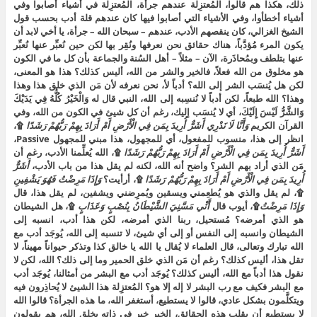
ذلك، هكذا هم قالوا، المُعتزِلة عندهم جرأة، المُعتزِلة في أشياء أصابوا وفي
أشياء أخطأوا، وفي الأشياء التي أصابوا فيها كان عندهم قلة أدب بحسب قول
الشيخ الغزالي، كان ينقصهم الأدب، عندهم – سبحان الله – جرأة، يا أخي لابد أن
يكون المرء مُؤدَّباً، هناك حقائق نحن نعرفها ونُقِر بها لكن حين نُعبِّر عنها نُعبِّر
عنها بتلطف وبمُحاذَرة، الآن – مثلاً – أهل السُنة والجماعة بأن كل ما في الكون
هو مخلوق من الله فعلاً، فالخير والشر من الله، أليس كذلك؟ هذا هو المعنى،
لكن هل يُنسَب الشر إلى الله؟ أدباً لأ، نحن نعرفه لأن مَن الذي خلق هذا وهذا
وهذا؟ الله طبعاً، لكن أدباً لا نُنسِبه إلى الله، النبي قال له وَالْخَيْرُ كُلُّهُ فِي يَدَيْكَ
وَالشَّرُّ لَيْسَ إِلَيْكَ، أي لا يُنسَب إليك، رغم أن كل شيئ في الكون من الله، وفي
القرآن الكريم
وَأَنَّا لَا نَدْرِي أَشَرٌّ أُرِيدَ بِمَن فِي الْأَرْضِ أَمْ أَرَادَ بِهِمْ رَبُّهُمْ رَشَدًا
۩،
انظر إلى هذا، منسوب للمفعول، أي للمجهول، هذا مبني للمجهول Passive،
أَشَرٌّ أُرِيدَ بِمَن فِي الْأَرْضِ أَمْ أَرَادَ بِهِمْ رَبُّهُمْ رَشَدًا
۩، الله يُعلِّمنا الأدب، رغم أن
مَن الذي أراد بهم الشر؟ واضح أنه الله، لكنه لم يقل هذا من باب الأدب،
أَشَرٌّ
أُرِيدَ بِمَن فِي الْأَرْضِ أَمْ أَرَادَ بِهِمْ رَبُّهُمْ رَشَدًا
۩، أرأيت؟
وَإِذَا مَرِضْتُ فَهُوَ يَشْفِينِ
۩، لم يقل والذي هو يُطعِمني ويسقين ويُمرِضني ويشفين، لم يقل هذا، قال
وَإِذَا مَرِضْتُ
۩، أيوب قال
أَنِّي مَسَّنِيَ الشَّيْطَانُ بِنُصْبٍ وَعَذَابٍ
۩، هل الشيطان
هو الذي أمرضه؟ مُستحيل، ربنا الذي أمرضه، لكن هذا أدب، انسبه إلى
الشيطان وانسبه إلى النفس أو إلى أي شيئ، لا تنسبه إلى الله، يُوجَد أدب مع
الله تبارك وتعالى، قال العلماء لا يُقال يا الله يا خالق كذا وتذكر حيواناً مهيناً، لا
تقل هذا، أليس كذلك؟ رغم أن مَن الذي خلق الحمير وما إلى ذلك؟ الله، لكن لا
نقول هذا أدباً مع الله، أليس كذلك؟ يُوجَد أدب مع البشر من أمثالنا، يُوجَد أدب
مع البشر فكيف مع رب البشر لا إله إلا هو؟ المُعتزِلة هذا الشيئ لا يُحاذِرون فيه
ويتكلَّمون بشكل عادي، قالوا لا يستطيع، أستغفر الله، ما هذه الجرأة؟ قالوا الله
لا يستطيع أن يقلب هذه الحقائق، الخير خير في ذاته بخلق الله، هم يقولون