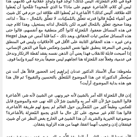
قوة في كلام المُعتزِلة، أليس كذلك؟ تُوجَد قوة وتُوجَد عقلانية في كلامهم، هذا
ليس أي كلام، الأشاعرة عينهم على ماذا؟ ما الذي تلَّمحوه؟ تلمَّحوا أن يُعطوا
الله طلاقة، أليس كذلك؟ الأشاعرة لم يُعطوا الله طلاقة ابن حزم في كل شيئ،
في أشياء مُعيَّنة قالوا قدرته تتعلَّق بالمُمكِنات، لا تتعلَّق بالمُحال – مثلاً – لذاته،
وهذا صحيح، تتعلَّق بالمُحال لغيره، لكن بالمُحال لذاته يستحيل، وهذا كلام جيد،
في هذه المسائل ضعفوا، المُعتزِلة كانوا أكثر منطقية مع أنفسهم، قالوا حتى
هذه المسائل تعكس ثبات الحقائق، وبعد ذلك – كما قلنا أمس عن هيجل Hegel
وعن غيره – هذه الحقائق الثابتة على الأقل في الأخلاقيات وليس في المنطق
وليس في المعرفة ينطبق عليها نفس الشيئ وتعكس شيئاً في الذهن الإنساني،
إذا أصبحت قابلة للانقلاب فهذا يعني أن الذهن نفسه يفقد نُقطة الارتكاز وندخل
في عدمية، وفعلاً تجد المُعتزِلة هنا اتجاههم ليس ضعيفاً بدرجة كبيرة وإنما قوى.
ملحوظة: سأل الأستاذ الدكتور عدنان إبراهيم إحد الحضور قائلاً هل أنت مَن
سيُحضِّر الدكتوراة عن هذا الموضوع المُتعلِّق بالتحسين والتقبيح؟ ثم قال هذا
هو، هذه بداية الموضوع، أرأيت؟
إذن قال المُعتزِلة الله أمر بالشيئ لأنه خير ونهى عن الشيئ لأنه شر، الأشاعرة
قالوا الشيئ خيرٌ لأن الله أمر به والشيئ شرٌ لأن الله نهى عنه والموضوع قابل
للعكس، وطبعاً كثير من المُفكِّرين حول العالم لم يسغ لهم طريقة الأشاعرة،
قالوا هذا كلام غير صحيح، على كل حال ما الذي يجمع المُعتزِلة بالأشاعرة؟
موضوعية الخيرية والشرية، أن هذا الشيئ في الخارج بغض النظر عن أي شيئ،
فيتفقان إذن وعجيب أنهما اتفقا، فهما من هذه الزاوية يتفقان.
الآن عندنا المذهب الثاني أو الطريقة الأُخرى التي ترى عدم موضوعية وعدم