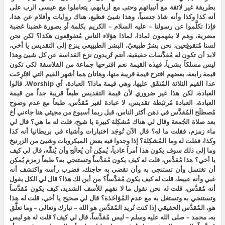
بطريقة غير لائقة مع أنبيائهم وحتى مع أربابهم، يتعاملوا مع عيسى الرب على
أنه كذا وكذا وأنه شاذ جنسياً، وهذا شيئ فظيع، هناك روايات وأفلام عن هذا،
فإذا تكلَّموا عن رسولنا – عليه السلام – الكريم بكلمة أو بصورة غضبنا غضبة
مضرية، وهم لا يفهمون لماذا، لماذا هؤلاء الناس مُتقوقِعون هكذا؟ لكن نحن
لسنا مُتقوقِعين، نحن بشرٌ طبيعيٌ، البشر الطبييعي ينزع إلى التقديس يا أخي،
لابد أن تكون له مُقدَّسات حقيقية، أنتم تُريدون نزع القداسة عن كل شيئ وهذا
ليس مسلكاً بشرياً، فهذه القيمة نعم اقترحها جماعة من الفلاسفة لكي تكون
قيمة رابعة، بعضهم اقترح قيمة قريبة منها، وهاتان هما أشهر القيم التي اقتُرِحَت
عدا القيم الثلاثة المُتفَق عليها، وهي قيمة ماذا؟ العبادة، أي Worship، قالوا
العبادة، لكن هذا غير ضروري لأن قيمة التقديس طبعاً قريبة جداً من قيمة
العبادة، العبادة مُرتبَطة تقديس، لا عبادة لغير مُقدَّس، طبعاً مع عدم وضوح
مُصطلَح المُقدَّس في ذهن أكثر الناس، قبل ربما أسبوع من مجيئي هنا جاءني أخ
بعد صلاة الجُمعة وقال لي هناك مُشكِلة كبيرة يا شيخ، قلت له ما هي؟ قال لي
ماء زمزم، فقلت ما له؟ قال الآن تُوجَد اختبارات وأشياء في بريطانيا أنه كذا
وكذا، فقلت له وما المُشكِلة؟ إذا وجدوا فيه بعض الميكروبات وشيئ من الزرنيخ
وما إلى ذلك سوف يكون هذا أمراً عادياً، يُمكِن أن يُعالَج وأن يُنقَّه، قال لي كيف
يا أخي؟ هذا مُقدَّس، قلت له كيف يكون مُقدَّساً وتستنجي به؟ طبعاً زمزم يُمكِن
أن تغتسل وأن تستنجي به وأن تقضي به حاجتك، فضرب رأسه واكتشف أنه
غبي وأنه عبيط، قلت له كيف يكون مُقدَّساً؟ من أين لك هذا؟ قال لي الكل يقول
أنه مُقدَّس، قلت له نحن نقول ما لا نفهم للأسف الشديد، كيف يكون مُقدَّساً
وتستنجي به وتستغل به مع عدم المُؤاخَذة؟ قال لي صحيح يا أخي، قلت له هذا
هو، المُقدَّس الحقيقي إذا كنت تُريد المُقدَّس هو الله – تبارك وتعالى – وما تعلَّق
به، محمد – صلى الله عليه وسلم – ليس مُقدَّساً، قال لي كيف؟ قلت له هو ليس