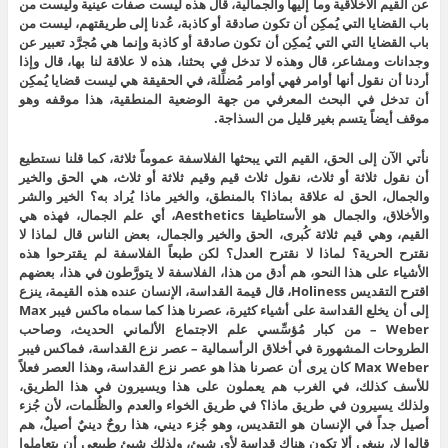
عن القيم الأخلاقية وما إليها والجمالية، قال هذه ليست صفات عينية وليست من
باب القضايا التي يُمكِن أن تكون صادقة أو كاذبة، عُدنا إلى طريقتهم، ليست من
باب القضايا التي التي يُمكِن أن تكون صادقة أو كاذبة وإنما هي مُجرَّد تعبير عن
وجدانات ومشاعر، قال وهذه لا تدخل في بحثنا، هذه لا علاقة لنا بها، قال وإذا
أردنا أن نقول أنها أوامر فهي أوامر مُضلِّلة، في الحقيقة هي ليست قضايا يُمكِن
أن تدخل في البحث المعرفي من جهة الوضعية المنطقية، هذا موقفه وهو
موقف أيضاً يتسم بغير قليل من السذاجة.
نأتي الآن إلى الحق، القيم التي يبحثها الفلاسفة عموماً ثلاثة، كما قلنا نستطيع
أن نقول ثلاثة أو ثلاث، نقول ثلاث قيم وقيم ثلاثة أو ثلاث، هي الحق والخير
والجمال، الحق له علاقة بماذا؟ بالمنطق، والخير ماذا يُراد به؟ الخير والشر
والأخلاق، والجمال هو الأستاطيقا Aesthetics، أي علم الجمال، فهذه هي
القيم، وهي قيم ثلاثة كُبرى، الحق والخير والجمال، بعض الناس قال لماذا لا
نقترح الحرية؟ لماذا لا نقترح العدل؟ لكن طبعاً الفلاسفة لم يقترحوا هذه
الأشياء على هذا النحو، هم أدق من هذا، الفلاسفة لا يتورَّطون في هذا، بعضهم
اقترح التقديس Holiness، قال قيمة القداسة، الإنسان عنده هذه القيمة، ينزع
إلى أن يخلع القداسة على أشياء كثيرة، عصرنا هذا كما سماه ماكس فيبر Max
Weber – من كبار مُؤسِّسي علم الاجتماع الألماني الحديث، وصاحب
الطروحات المشهورة في أخلاق الرأسمالية – عصر نزع القداسة، فماكس فيبر
Max Weber كان يرى أن عصرنا هذا هو عصر نزع القداسة، وهذا العصر فعلاً
للأسف كذلك، في الغرب هم يعملون على هذا ويسيرون في هذا الطريق،
ولذلك يسيرون في طريق ماذا؟ في طريق الخواء والعدم والظُلمات، لأن جُزء
أصيل جداً في الإنسان هو التقديس، وهو جُزء ديني، هذا روحٌ دينيٌ أصيلٌ، هم
قالوا لا، ينبغي ألا تكون هناك قداسة لأي شيئ، ولذلك شيئ طبيعي أن يتعاملوا