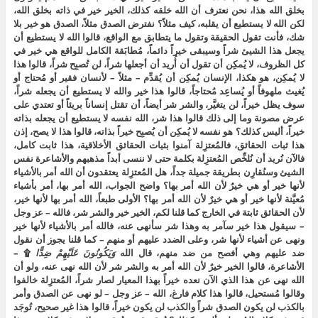
بخلق الله هذا، نحن نعترف أن الله خلقه كذلك، الخير خير في ذاته بخلق الله،
لكن الله لا يستطيع أن يقلبه، كيف مثلاً؟ نفترض الصدق مثلاً، الصدق هو خير بلا
شك، فأنت تقول الحقيقة وتقول ما يتطابق مع الواقع، قالوا الله لا يستطيع أن
يجعل هذا الشيئ شراً وسيبقى خيراً دائماً، مُطابَقة الكامل للواقع هي خير في
كل الظروف، لا يُمكِن أن تقول أن أُريد أن أجعلها شراً، لن تُصبِح شراً، قالوا هذا
لا يُمكِن، هو هكذا، الإنسان يُمكِن أن يُقدِّم – مثلاً – لأنسان فقير أو مُحتاج أو
يُغيث ملهوفاً أو يُساعِد مُحتاجاً، قالوا هذا خير والله لا يستطيع أن يجعله شراً،
سوف يظل خيراً، لن يتغيَّر، والشر شر أيضاً، أن تقتل إنساناً بريئاً أو تعتدي على
عرض مصونة وما إلى ذلك قالوا هذا شر، الله نفسه لا يستطيع أن يجعله بذاته
خيراً، أليس كذلك؟ هو نفسه لا يُمكِن أن يُصبِح خيراً بذاته، قالوا هذا لا يصح، إذن
هذا ثبات الحقائق، فالمُعتزِلة آمنوا بثبات الحقائق الأخلاقية، هذا ثابت كامل،
فالآن نُريد أن نُلخِّص المُعتزِلة بكلمة حتى لا ننسى أبداً مذهبهم والأشاعرة نفس
الشيئ وسنُقارِن بطريقة جميلة جداً، هل المُعتزِلة يعتقدون أن الله أمر بالأشياء
لأنها خير أو هي خيرٌ لأن الله أمر بها؟ واضح الجواب، الله أمر بها، أمر بأشياء
مُعيَّنة لأنها خير أو هي خيرٌ لأن الله أمر بها؟ الأولى طبعاً، الله أمر بها لأنها خير،
لأن الحقائق ثابتة في الخارج كما قلنا لكم، الخير خير والشر شر، فالله – عز وجل
– سيقول هذا خير سآمر به وهذا شر سأنهى عنه، فالله أمر بالأشياء لأنها خير
ونهى عن أشياء لأنها شر، وعلى الضدد عليهم أو منهم – كما قلنا يجوز أن نقول
ضد عليهم وهي أفصح من ضد منهم، قال الله
وَيَكُونُونَ عَلَيْهِمْ ضِدًّا
۩ –
الأشاعرة، قالوا الخير خيرٌ لأن الله أمر به والشر شر لأن الله نهى عنه، ولو أن
الله نهى عن هذا الذي الآن نعده خيراً بهذا المعيار لصار شراً، المُعتزِلة خالفوا
وقالوا مُستحيل، قالوا هذا كلام فارغ، الله – عز وجل – لو نهى عن الصدق وأمر
بالكذب لن يكون الصدق شراً والكذب لن يكون خيراً، قالوا هذا غير صحيح، تُوجَد