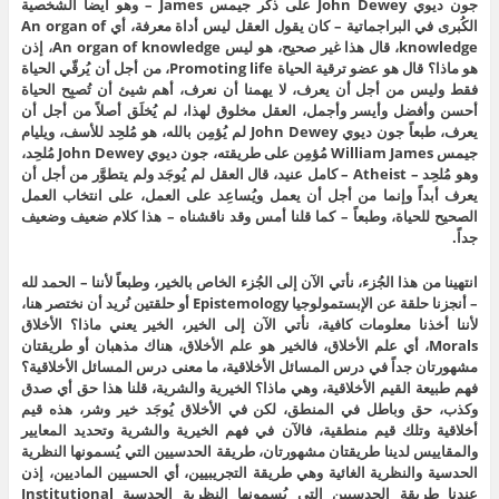
جون ديوي John Dewey على ذكر جيمس James – وهو أيضاً الشخصية
الكُبرى في البراجماتية – كان يقول العقل ليس أداة معرفة، أي An organ of
knowledge، قال هذا غير صحيح، هو ليس An organ of knowledge، إذن
هو ماذا؟ قال هو عضو ترقية الحياة Promoting life، من أجل أن يُرقّي الحياة
فقط وليس من أجل أن يعرف، لا يهمنا أن نعرف، أهم شيئ أن تُصبِح الحياة
أحسن وأفضل وأيسر وأجمل، العقل مخلوق لهذا، لم يُخلَق أصلاً من أجل أن
يعرف، طبعاً جون ديوي John Dewey لم يُؤمِن بالله، هو مُلحِد للأسف، ويليام
جيمس William James مُؤمِن على طريقته، جون ديوي John Dewey مُلحِد،
وهو مُلحِد – Atheist – كامل عنيد، قال العقل لم يُوجَد ولم يتطوَّر من أجل أن
يعرف أبداً وإنما من أجل أن يعمل ويُساعِد على العمل، على انتخاب العمل
الصحيح للحياة، وطبعاً – كما قلنا أمس وقد ناقشناه – هذا كلام ضعيف وضعيف
جداً.
انتهينا من هذا الجُزء، نأتي الآن إلى الجُزء الخاص بالخير، وطبعاً لأننا – الحمد لله
– أنجزنا حلقة عن الإبستمولوجيا Epistemology أو حلقتين نُريد أن نختصر هنا،
لأننا أخذنا معلومات كافية، نأتي الآن إلى الخير، الخير يعني ماذا؟ الأخلاق
Morals، أي علم الأخلاق، فالخير هو علم الأخلاق، هناك مذهبان أو طريقتان
مشهورتان جداً في درس المسائل الأخلاقية، ما معنى درس المسائل الأخلاقية؟
فهم طبيعة القيم الأخلاقية، وهي ماذا؟ الخيرية والشرية، قلنا هذا حق أي صدق
وكذب، حق وباطل في المنطق، لكن في الأخلاق يُوجَد خير وشر، هذه قيم
أخلاقية وتلك قيم منطقية، فالآن في فهم الخيرية والشرية وتحديد المعايير
والمقاييس لدينا طريقتان مشهورتان، طريقة الحدسيين التي يُسمونها النظرية
الحدسية والنظرية الغائية وهي طريقة التجريبيين، أي الحسيين الماديين، إذن
عندنا طريقة الحدسيين التي يُسمونها النظرية الحدسية Institutional