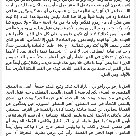
مُتمادية دون أن ينضب – بفضل الله عز وجل – أو يذهب لكان هذا آية من آيات
الله، هذا هو، فيُعالَج إذن، نُعالَجه دون أن نتسبب في أي مشاكل، ولا يهز هذا في
اعتقادنا ولا في يقيننا شيئاً ببركة هذا الماء وليس بقدسية هذا الماء، إذا ثبت
بنص مُعيَّن أن ماء زمزم مُقدَّس وأنه ماء من ماء الجنة – مثلاً – ولا يعتوره كذا
وكذا وكذا وثبت وجود الزرنيخ وهذه الأشياء سوف نقول هذا يعني وجود خطأ في
النص، أليس كذلك؟ لابد أن نكون دقيقين، على كل حال الذين تكلَّموا عن
العبادة على أنها قيمة رابعة نقول لهم العبادة لا تكون إلا لمُقدَّس، الله هو الذي
يُعبَد، وعندهم الآلهة تُعبَد وهي مُقدَّسة – Holy – طبعاً، فالعبادة والتقديس شيئٌ
واحد في نهاية المطاف، نحن لا نُريد أن نتخذهما قيمة زائدة، لماذا؟ لأنهما
يدخلان أو تدخلان في الخير طبعاً، وأي خير أعظم – مثلاً – من العبادة ومن
الدين؟ هذا يعني أنهما داخلان، فلا يجوز هذه قيمة جديدة، وهكذا يُمكِن أيضاً عزو
سائر القيم إلى قيمة من هاته القيم الثلاث، فهذه هي القيم الثلاثة الكُبرى، نبدأ
بالأولى وهي الحق.
الحق يا إخواني وأخواتي – بارك الله فيكم وفتح عليكم جميعاً – يُعنى به الصدق،
المقصود به الصدق، لكن أي صدق؟ الصدق بالمعنى المنطقي، حين نقول الحق
يكون في ماذا مبحث يبحث هذا المبحث، أعني قيمة الحق؟ يبحث في الصدق
بالمعنى المُحدَّد في علم المنطق، أعني المنطق الصوري، حين يتحدَّثون عن
القضايا يتحدَّثون عن قضية صادقة وقضية كاذبة، والقضية في العُرف المنطقي
تُعادِل وتُكافيء الجُملة الخبرية وليس الجُملة الإنشائية إلا أن تصير الإنشائية في
تأويل الخبرية كما يقول علماء البيان، لكن تُعادِل وتُكافيء الجُملة الخبرية، أي
التي تحتمل الصدق والكذب بذاتها وليس لمعنى خارج عن ذاتها كما يقول أيضاً
البيانيون، فهذا الخبر هو القضية، رأينا في درس نظرية المعرفة أن من