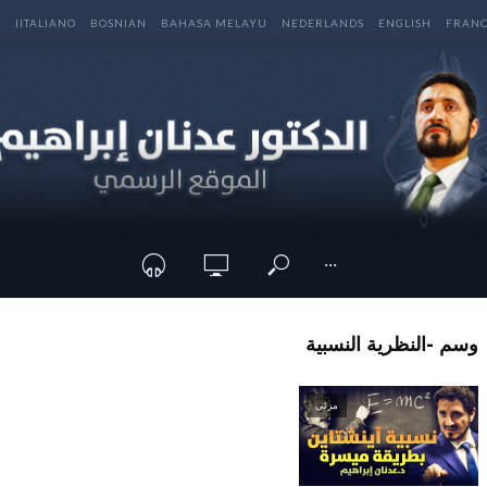
E
IITALIANO
BOSNIAN
BAHASA MELAYU
NEDERLANDS
ENGLISH
FRANC
···
وسم -النظرية النسبية
مرئي