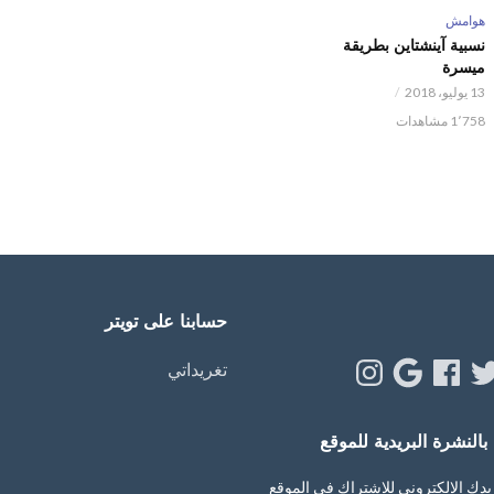
هوامش
نسبية آينشتاين بطريقة
ميسرة
13 يوليو، 2018
1٬758 مشاهدات
حسابنا على تويتر
Instagram
Google
Facebook
Twitt
Y
تغريداتي
النشرة البريدية للموقع
يدك الإلكتروني للإشتراك في الموقع