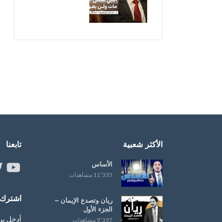
الأكثر شعبية
تابعنا
الأساس
ouTube
er
11٬335 مشاهدات
اشترك ب
ريان وتصدع الإيمان –
الجزء الأول
أدخل بر
9٬397 مشاهدات