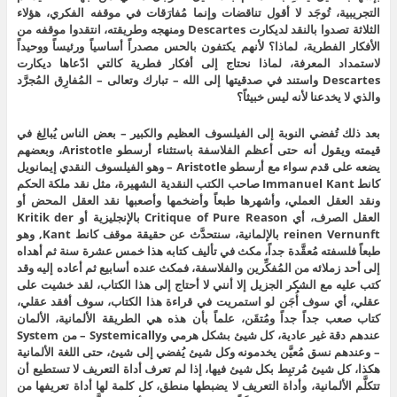
التجريبية، تُوجَد لا أقول تناقضات وإنما مُفارَقات في موقفه الفكري، هؤلاء
الثلاثة تصدوا بالنقد لديكارت Descartes ومنهجه وطريقته، انتقدوا موقفه من
الأفكار الفطرية، لماذا؟ لأنهم يكتفون بالحس مصدراً أساسياً ورئيساً ووحيداً
لاستمداد المعرفة، لماذا نحتاج إلى أفكار فطرية كالتي ادّعاها ديكارت
Descartes واستند في صدقيتها إلى الله – تبارك وتعالى – المُفارِق المُجرَّد
والذي لا يخدعنا لأنه ليس خبيثاً؟
بعد ذلك تُفضي النوبة إلى الفيلسوف العظيم والكبير – بعض الناس يُبالِغ في
قيمته ويقول أنه حتى أعظم الفلاسفة باستثناء أرسطو Aristotle، وبعضهم
يضعه على قدم سواء مع أرسطو Aristotle – وهو الفيلسوف النقدي إيمانويل
كانط Immanuel Kant صاحب الكتب النقدية الشهيرة، مثل نقد ملكة الحكم
ونقد العقل العملي، وأشهرها طبعاً وأضخمها وأصعبها نقد العقل المحض أو
العقل الصرف، أي Critique of Pure Reason بالإنجليزية أو Kritik der
reinen Vernunft بالإلمانية، سنتحدَّث عن حقيقة موقف كانط Kant, وهو
طبعاً فلسفته مُعقَّدة جداً، مكث في تأليف كتابه هذا خمس عشرة سنة ثم أهداه
إلى أحد زملائه من المُفكِّرين والفلاسفة، فمكث عنده أسابيع ثم أعاده إليه وقد
كتب عليه مع الشكر الجزيل إلا أنني لا أحتاج إلى هذا الكتاب، لقد خشيت على
عقلي، أي سوف أُجَن لو استمريت في قراءة هذا الكتاب، سوف أفقد عقلي،
كتاب صعب جداً جداً ومُتقَن، علماً بأن هذه هي الطريقة الألمانية، الألمان
عندهم دقة غير عادية، كل شيئ بشكل هرمي وSystemically – من System
– وعندهم نسق مُعيَّن يخدمونه وكل شيئ يُفضي إلى شيئ، حتى اللغة الألمانية
هكذا، كل شيئ مُرتبِط بكل شيئ فيها، إذا لم تعرف أداة التعريف لا تستطيع أن
تتكلَّم الألمانية، وأداة التعريف لا يضبطها منطق، كل كلمة لها أداة تعريفها من