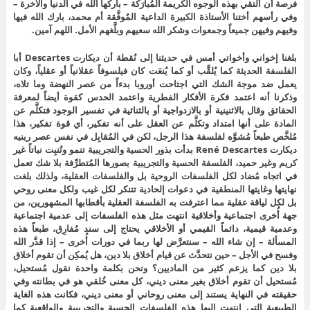
فرصة أن ألتقي بهذه الوجوه الكريمة المُبارَكة – باركها الله في الدنيا والآخرة –
وفي رأسهم أختنا الأستاذة الكبيرة الداعية المُوفَّقة أم محمد، بارك الله فيها
وفيهم وفيهن جميعاً وجمعوات وشكر الله سعيهم وبلَّغهم الأمل. اللهم آمين.
بلغنا إخواني وأخواتي أمس في حديثنا إلى نُقطة أن ديكارت Descartes أبا
الفلسفة الحديثة كما يُلقَّب أو كما يُنعَت كان فيلسوفاً عقلانياً أو عقلياً، وكان
يعمل ضد موجة الشك التي اجتاحت أوروبا بدءاً من عصر النهضة وما تلاه،
وذكرنا أنه اعتمد فكرة الأفكار الفطرية واعتمد الحدس كقوة أيضاً لمعرفة
الحقائق وقال بالاثنينية أو بالازدواجية أو بالثنائية في تفسير الوجود فتكلَّم عن
المادة على أنها امتداد وتكلَّم عن العقل على أنه تفكير، أي قوة تفكير، هذا
مُلخَّص طبعاً مُشوَّه لفلسفة هذا الرجل، لكن في المُقابِل في نفس عصر رينيه
ديكارت René Descartes بدأت بذور الحسية والتجريبية تنمو وتُنبِت نباتاً غير
كريم وغير حميد، الفلسفة الحسية والتجريبية بصورها المُتطرِّفة بلا شك تعمل
في اتجاه مُضاد لكل الفلسفات الروحية بل والفلسفات العقلية، ولذلك بلغت
نهايتها وغايتها المنطقية في دعوات إلحادية تتنكر لكل غيب ولكل معنى روحي
بل لكل لياقة عقلية مما اعترفت به الفلسفة العقلية بأقطابها المشهورين، من
جهة أُخرى اجتماعية وأخلاقية انتهت مثل هذه الفلسفات إلى عدمية اجتماعية
وعدمية قيمية، دائماً القيمي أو الأخلاقي يحتاج إلى سند مُفارِق، طبعاً هذه
المسألة – إن شاء الله – سنتعرَّض لها ربما في دورات أُخرى – إذا قدَّر الله
وفسح في الأجل – حين نتحدَّث عن قيام أخلاق بلا دين، هل يُمكِن أن تقوم أخلاق
بلا دين كما يزعم كثير من الماديين؟ ونحن بكلمة واحدة نقول مُستحيل،
مُستحيل أن تقوم أخلاق بغير معنى ديني، كل معنى خُلقي هو في بطانته وفي
حقيقته في النهاية يستند إلى معنى روحاني أو معنى ديني، فكانت هذه الغاية
الطبيعية التي انتهت إليها هذه الفلسفات الحسية والتجريبية والواقعية كما