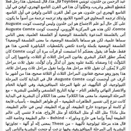
عبد الرحمن بن خلدون، توينبي Toynbee قال هذا، قال مُستحيل، هذا رجل فعلاً
مُنقطِع النظير وغريب، وتخيَّلوا أن هذا في القرن التاسع الهجري، تُوفيَ في أول
التاسع الهجري ابن خلدون، هو من أهل القرن الثامن وتُوفيَ في أول التاسع،
ولذلك ترجمه السخاوي في الضوء اللامع، وقد ترجمه ترجمة من أسوأ ما يكون،
على كل حال أبو علم الاجتماع هو ابن خلدون وليس أوجست كونت Auguste
Comte، لكن هذه هي المركزية الأوروبي، أوجست كونت Auguste Comte
أتى بالفلسفة المدعوة بالفلسفة الوضعية أو الفلسفة العلمية، بعض الناس
سماها علمية، لكن هو سماها بالفلسفة الوضعية، ما معنى الفلسفة الوضعية؟
الفلسفة الوضعية بجُملة واحدة تكتفي بالمُعطيات المُباشِرة للحس، هذا هو
فقط، طبعاً قد يقول بعضكم أنا استمعت أو قرأت مرة أن كونت Comte كان
يُفسِّر تطوّر الفكر البشري بقانون المراحل الثلاث أو الثلاث، وانتبهوا إلى أن
المُؤنَّث إذا وصفناه بكلمة تتلوه يجوز أن تُذكَّر وأن تُؤنَّث، نقول ثلاث مراحل
لكن لا يُمكِن أن نقول ثلاثة مراحل هنا، وإنما نقول مراحل ثلاث ومراحل ثلاثة،
هذا يجوز وهو صحيح، فقانون المراحل الثلاث أو الثلاثة صحيح، هذا من أشهر ما
عُرِف عن أوجست كونت Auguste Comte، قال في البداية كانت المرحلة
الثيولوجية، أي التأليهية، ثم تلتها المرحلة الميتافيزيقية، وفي النهاية الختام
والانتصار النهائي والظفر التام – نهاية التاريخ الفلسفي والعلمي للبشرية – مع
المرحلة الوضعية، ما معنى هذا الكلام؟ معنى هذا الكلام أن البشرية في البداية
كانت تنزع إلى تفسير الظاهرات الطبيعية – أي ظواهر الطبيعة – بأسباب قابعة
أو كامنة أو موجودة خارج الطبيعة، أي وراء الطبيعة، ليس في عالم الطبيعة،
مثل ماذا؟ مثل الله أو مثل الملائكة أو مثل الأرواح، هذه لا تنتمي إلى عالم
الطبيعة أيضاً وإنما هي خارج وماوراء – Behind – عالم الطبيعة وخاصة الله،
قال هذه مرحلة ثيولوجية تأليهية – من Theos بمعنى إله أو آلهة – تجاوزتها
البشرية إلى المرحلة الميتافيزيقية، وفيها نزعت أو جنحت البشرية والناس إلى