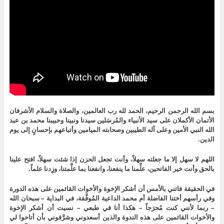
بسم الله الرحمن الرحيم، الحمد لله رب العالمين، والصلاة والسلام الأشرفان
الأتمان الأكملان على سيد الأنبياء والمُرسَلين سيدنا ونبينا وحبيبنا محمد بن عبد
الله النبي الأمين وعلى آله الطيبين وصحابته الميامين وأتباعهم بإحسانٍ إلى يوم
الدين.
اللهم لا سهل إلا ما جعلته سهلاً، وأنت تجعل الحزن إذا شئت سهلاً، افتح علينا
بالحق وأنت خير الفاتحين، علِّمنا ما ينفعنا، وانفعنا بما علَّمتنا، وزِدنا علماً.
في الحقيقة فاتني بالأمس أن أشكر الإخوة والأخوات القائمين على هذه الدورة
وفي رأسهم أختنا الفاضلة أم محمد الداعية المُوفَّقة، في البداية – سبحان الله
– ربما لأنني كنت مُحرَجاً – هكذا أنا في طبعي – نسيت أن أشكر الإخوة
والأخوات القائمين على هذه الندوة والذين أسعدوني وشرَّفوني بأن أتاحوا لي