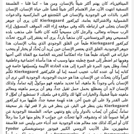
الميتافيزياء، كان يهتم أكثر شيئاً بالإنسان، ومن هنا – كما قلنا – الفلسفة
النسقية انتهت الآن، صار الاهتمام أكثر شيئاً مُصَباً على حياة الإنسان، الإنسان
الفرد بالذات في الوجودية والإنسان في المُجتمَع في الماركسية والدعوات
الشمولية والاشتراكية بعامة، كيركغور Kierkegaard كان يرى أن جوهر
الإنسان يتجلى في ارتباطه بالله وفي موقفه إزاء الله، الموقف المسؤول إزاء
الرب سبحانه وتعالى، والرجل كان مسيحياً لكنه كان ناقماً على مذهب بلده
المسيحي وهو البروتستانتي، كان مذهباً بارداً، يرى أنه يفتقر إلى الروح، تحدَّث
كيركغور Kierkegaard طبعاً عن القلق الوجودي الذي ينتاب الإنسان، هذا
جوهر الوجودية، القلق الذي يعتصر الإنسان حين يُريد أن يُحدِّد أو يختار أو ينتخب
خياراته في الحياة، طبعاً هذا جاء انعكاساً لتجربته الخاصة مع الفتاة التي أحبها
وهويها ثم اضطُر إلى فسح خِطبته منها وسبب له هذا مأساة اجتماعية وعاطفية
أيضاً، وظل يعود المرة تلو المرة إلى هذه الحادثة الأليمة ويُفسلِفها خاصة في
كتابه إما أو، عنده كتاب عجيب اسمه إما أو، فكيركغور Kierkegaard تكلَّم
كثيراً وكان يتحدَّث عن الإنسان، هذا هو حديث الوجودية، الوجودية التي ترى أن
الإنسان يأتي وجوداً بلا ماهية، أما تحديد ماهيته فهو موكولٌ إليه تماماً، ولذلك
الإنسان لابد أن يضطلع بحمل حمل ثقيل جداً، وهو أن يرسم ماهيته ومعالم
ماهيته شيئاً فشيئاً، والخيارات كلها لك والكرة في ملعبك، لا تستطيع أن تُعوِّل لا
على القدر ولا على أي شيئٍ آخر، هذه مُهِمة صعبة جداً، شبَّهها مرة كيركغور
Kierkegaard بمَن ينظر في البئر، مَن ينظر في بئر لا قعر لها، بئر سحيقة
تماماً، يُمكِن أن يُصاب بالدوار وأن يقع وتنتهي حياته، الفلسفة الوجودية مَن
قرأها عموماً تلذ له وتشوقه، لأنها تتحدَّث عن جوانب لا يخلو منها فردٌ منا رجلاً
كان أو امرأةً، لذلك نجد معالم هذه الوجودية عند أُدباء حتى وليس عند فلاسفة
مشهورين، مثل الأديب الروسي الكبير فيودور دوستويفسكي Fyodor