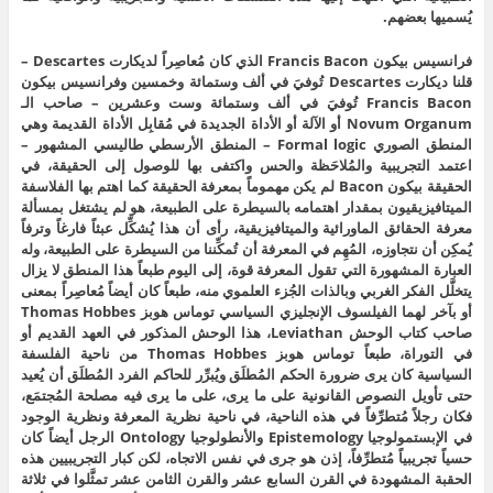
يُسميها بعضهم.
فرانسيس بيكون Francis Bacon الذي كان مُعاصِراً لديكارت Descartes –
قلنا ديكارت Descartes تُوفيَ في ألف وستمائة وخمسين وفرانسيس بيكون
Francis Bacon تُوفيَ في ألف وستمائة وست وعشرين – صاحب الـ
Novum Organum أو الآلة أو الأداة الجديدة في مُقابِل الأداة القديمة وهي
المنطق الصوري Formal logic – المنطق الأرسطي طاليسي المشهور –
اعتمد التجريبية والمُلاحَظة والحس واكتفى بها للوصول إلى الحقيقة، في
الحقيقة بيكون Bacon لم يكن مهموماً بمعرفة الحقيقة كما اهتم بها الفلاسفة
الميتافيزيقيون بمقدار اهتمامه بالسيطرة على الطبيعة، هو لم يشتغل بمسألة
معرفة الحقائق الماورائية والميتافيزيقية، رأى أن هذا يُشكِّل عبثاً فارغاً وترفاً
يُمكِن أن نتجاوزه، المُهِم في المعرفة أن تُمكِّننا من السيطرة على الطبيعة، وله
العبارة المشهورة التي تقول المعرفة قوة، إلى اليوم طبعاً هذا المنطق لا يزال
يتخلَّل الفكر الغربي وبالذات الجُزء العلموي منه، طبعاً كان أيضاً مُعاصِراً بمعنى
أو بآخر لهما الفيلسوف الإنجليزي السياسي توماس هوبز Thomas Hobbes
صاحب كتاب الوحش Leviathan، هذا الوحش المذكور في العهد القديم أو
في التوراة، طبعاً توماس هوبز Thomas Hobbes من ناحية الفلسفة
السياسية كان يرى ضرورة الحكم المُطلَق ويُبرِّر للحاكم الفرد المُطلَق أن يُعيد
حتى تأويل النصوص القانونية على ما يرى، على ما يرى فيه مصلحة المُجتمَع،
فكان رجلاً مُتطرِّفاً في هذه الناحية، في ناحية نظرية المعرفة ونظرية الوجود
في الإبستمولوجيا Epistemology والأنطولوجيا Ontology الرجل أيضاً كان
حسياً تجريبياً مُتطرِّفاً، إذن هو جرى في نفس الاتجاه، لكن كبار التجريبيين هذه
الحقبة المشهودة في القرن السابع عشر والقرن الثامن عشر تمثَّلوا في ثلاثة