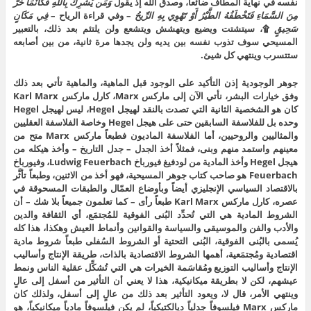
نفسه في نهاية المطاف ضائعاً، وصدق الله إذ يقول
وَمَن يُشْرِكْ بِاللَّهِ فَكَأَنَّمَا خَرَّ
مِنَ السَّمَاءِ فَتَخْطَفُهُ الطَّيْرُ أَوْ تَهْوِي بِهِ الرِّيحُ
– وفي قراءة الرياح –
فِي مَكَانٍ
سَحِيقٍ
۩، سيتشتت ويضيع ويتهشش ويتشعع ولن يلتئم بعد ذلك، بالتعبير
المسيحي سوف تذوب نفسه بين يديه ولن يجدها مرة ثانية، من بين أصابعه
ستتسرب وينتهي كل شيئ.
جوهر الوجودية إذن التأكيد على الوجود قبل الماهية، والماهية تأتي بعد ذلك
وفق خيارات البشر، نأتي الآن إلى ماركس Marx، كارل ماركس Karl Marx
كان هو الشخصية الثانية التي تصدت بالنقد لهيجل Hegel، ليس لهيجل Hegel
وحده بل للفلاسفة السابقين حتى على هيجل Hegel وخاصة الفلاسفة العقليين
والمثاليين والروحيين، أما الفلاسفة الماديون فطبعاً ماركس Marx متح من
معينهم واستمد منهم وبنى، فمثلاً أخذ الجدل – جدل التاريخ – وأخذ هيكله من
هيجل Hegel وأخذ المادية من لودفيغ فيورباخ Ludwig Feuerbach، وفيورباخ
Feuerbach هو صاحب كتاب جوهر المسيحية، فهو أخذ من الاثنين، وطبعاً تأثَّر
بالاقتصاد السياسي الإنجليزي أيضاً وبأوضاع العمّال والطبقات المسحوقة في
عصره، كارل ماركس Karl Marx طبعاً رأى – كما تعلمون جميعاً بلا شك – أن
الشروط المادية هي التي تُحدِّد البُنى الفوقية للمُجتمَع، أي الثقافة والدين
والأدب والفن والموسيقى والسياسة والقوانين وأنماط العيش وهكذا، هذا كله
يُسمى بالبُنى الفوقية، البُنى التحتية أو الشروط السُفلى طبعاً شروط مادية
اقتصادية ومُجتمَعية، أهمها الشروط الاقتصادية بالذات، طريقة الإنتاج وأساليب
الإنتاج وأساليب التوزيع ومُقاسَمة الخيرات هي التي تُشكِّل عقلية الناس ونمط
عيشهم، لكن لا بطريقة ميكانيكية، هذا لا يعني أن التأثير من أسفل إلى عالٍ
وينتهي الأمر، قال لا، ويعود التأثير بعد ذلك من عالٍ إلى أسفل، ولذلك كان
ماركس Marx فيلسوفاً جدلياً ديالكتيكياً، لم يكن فيلسوفاً مادياً ميكانيكياً، هو