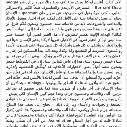
الأمر كذلك، أعنس لو كنا نعيش ستة آلاف سنة مثلاً، جورج برنارد شو George
Bernard Shaw – المسرحي الأيرلندي والفيلسوف طبعاً الكبير والاشتراكي
الفابي – كتب مرةُ يقول في مسرحيته عن سوبر مان Superman الإنسان
يحتاج أن يعيش ثلاثمائة سنة على الأقل لكي يُمكِنه إجراء اختبار معقول للأفكار
والمذاهب والطروحات، لابد من ثلاثمائة سنة، خمسون وستون كلام فارغ، لن
تقدر على هذا، وهذا صحيح، ونحن نقول ولذلك مست الحاجة إلى النبوات، أليس
كذلك؟ الهداية الإلهية تقصير للطريق، لأن هذا العمر قصير، أول خمسة عشر
سنة ليس لها أي اعتبار تقريباً في الاختبار، تقريباً لا يكاد يختبر الإنسان شيئاً فيها
وإنما يُختبَر له ويُنتقى له كل شيئ ويُحدَّد له كل شيئ سواء على مُستوى الأسرة
أو مُستوى المدرسة أو المُجتمَع وكذا وكذا، وبعد ذلك يبدأ المسكين في إطار ما
أُعطيَ ينتخب بعض الأشياء ويختار بعض الأمور ويُجرِّب، يبقى له كم من ثمانين
سنة؟ خمس وستون سنة، هذا إن عاش لثمانين سنة، إذن في المُتوسِّط خمس
وستون سنة، أحياناً بعض الاختيارات الأخلاقية قد تُهشِّش الشخصية وتُدمِّرها
ليس لستين سنة وإنما لستمائة سنة لو عاش الإنسان، خيار أخلاقي مُعيَّن حين
أُجرِّبه أنتهي، ولا أستطيع أن أتعافى منه، أليس كذلك؟ بالأمس كنت أُحدِّث أخي
الشيخ عبد الله وأقول له علماء التطوّر والبيولوجيا – Biology – يتحدَّثون أن
دماغ الإنسان في آخر مليون أو مليوني سنة كما يقول بعضهم قد تضاعف
مرتين، ألف وثلاثمائة وخمسون جرام، وهذا حجم كبير، الإنسان لكي يعيش –
يأكل ويشرب ويُنجِز الأشياء الحيوية المُعتادة ويُدافِع عن نفسه حتى ضد عوادي
الطبيعة والحيوانات والأشياء وما إلى ذلك – يحتاج إلى نصف هذا الدماغ،
سبعمائة جرام مُمتاز ويكفي، لماذا ألف وثلاثمائة وخمسون؟ هذا كثير، يُثقلِل
هذا الرأس، هذه الطنجرة تُصبِح ثقيلة، فلماذا ألف وثلاثمائة وخمسون؟ قال لي
لماذا؟ قلت له من أجل التمثل Assimilation، من أجل أن نتمثَّل، وطبعاً
استخدمت هذه الفكرة التي سأُوضِّحها الآن في إقناع بعض أبنائي وإخواني