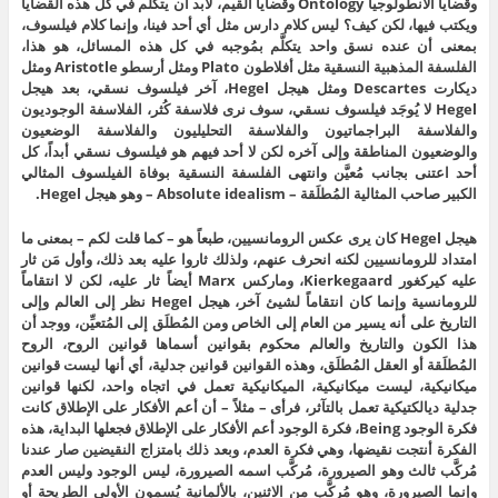
وقضايا الأنطولوجيا Ontology وقضايا القيم، لابد أن يتكلَّم في كل هذه القضايا
ويكتب فيها، لكن كيف؟ ليس كلام دارس مثل أي أحد فينا، وإنما كلام فيلسوف،
بمعنى أن عنده نسق واحد يتكلَّم بمُوجبه في كل هذه المسائل، هو هذا،
الفلسفة المذهبية النسقية مثل أفلاطون Plato ومثل أرسطو Aristotle ومثل
ديكارت Descartes ومثل هيجل Hegel، آخر فيلسوف نسقي، بعد هيجل
Hegel لا يُوجَد فيلسوف نسقي، سوف نرى فلاسفة كُثر، الفلاسفة الوجوديون
والفلاسفة البراجماتيون والفلاسفة التحليليون والفلاسفة الوضعيون
والوضعيون المناطقة وإلى آخره لكن لا أحد فيهم هو فيلسوف نسقي أبداً، كل
أحد اعتنى بجانب مُعيَّن وانتهى الفلسفة النسقية بوفاة الفيلسوف المثالي
الكبير صاحب المثالية المُطلَقة – Absolute idealism – وهو هيجل Hegel.
هيجل Hegel كان يرى عكس الرومانسيين، طبعاً هو – كما قلت لكم – بمعنى ما
امتداد للرومانسيين لكنه انحرف عنهم، ولذلك ثاروا عليه بعد ذلك، وأول مَن ثار
عليه كيركغور Kierkegaard، وماركس Marx أيضاً ثار عليه، لكن لا انتقاماً
للرومانسية وإنما كان انتقاماً لشيئ آخر، هيجل Hegel نظر إلى العالم وإلى
التاريخ على أنه يسير من العام إلى الخاص ومن المُطلَق إلى المُتعيِّن، ووجد أن
هذا الكون والتاريخ والعالم محكوم بقوانين أسماها قوانين الروح، الروح
المُطلَقة أو العقل المُطلَق، وهذه القوانين قوانين جدلية، أي أنها ليست قوانين
ميكانيكية، ليست ميكانيكية، الميكانيكية تعمل في اتجاه واحد، لكنها قوانين
جدلية ديالكتيكية تعمل بالتآثر، فرأى – مثلاً – أن أعم الأفكار على الإطلاق كانت
فكرة الوجود Being، فكرة الوجود أعم الأفكار على الإطلاق فجعلها البداية، هذه
الفكرة أنتجت نقيضها، وهي فكرة العدم، وبعد ذلك بامتزاج النقيضين صار عندنا
مُركَّب ثالث وهو الصيرورة، مُركَّب اسمه الصيرورة، ليس الوجود وليس العدم
وإنما الصيرورة، وهو مُركَّب من الاثنين، بالألمانية يُسمون الأولى الطريحة أو