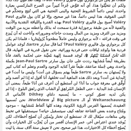
ولكم أن تتخيَّلوا هذا، أي أنه قوَّض جُزءاً كبيراً من الصرح الماركسي بعبارة
واحدة، ليس دائماً الشروط التحتية والبنى التحتية هي التي تُنتِج وتتحكَّم في
البنى الفوقية، هذا ليس دائماً، هذا غير صحيح، وإلا لو كان بول فاليري Paul
Valéry أصبح بول فاليري Paul Valéry بهذه القدرة واللياقة النقدية والأدبية
والفنية لأنه من طبقة برجوزاية قذرة سمحت له بذلك وأعطته مزيد من الوقت
ومزيد من الترف ومزيد من المال وسدت حاجاته وضروراته وأتاحت له أن يُبدِع
في وقت فراغه – لأنه برجوازي وليس عاملاً مطحوناً بُرُولِيتاريا – فلماذا لم يكن
كل برجوازي بول فاليري Paul Valéry؟ كما قال سارتر Sartre، تُوجَد عوامل
فردية هنا وتُوجَد لياقات حتى فردية ووراثية، نحن نقول قدرية في النهاية، قال
الله
نَحْنُ قَسَمْنَا بَيْنَهُمْ
۩، تُوجَد قسمة إلهية مُعيَّنة حتى لحكمة بالغة، فأنا
بطريقة أيضاً مُشابِهة رددت على جان بول سارتر Jean-Paul Sartre بجُملة
واحدة، وهي جُملة صاعقة، طبعاً تقرأ كتابه الوجود والعدم وتعلم أنه كتاب كبير
ولا يُستهان به، سارتر Sartre طبعاً يهتم بسؤال مَن أنت؟ وليس ما أنت؟ في
البداية مَن أنت؟ وبعد ذلك هذه الماهية أنت تخلقها، أنا أقول له إذا لم أتصد ولم
أُوفَّق في معرفة جواب ما أنا؟ لن أستطيع أن أعرف مَن أنا؟ طبعاً، بمعنى أن
الإنسان مُنذ البداية – حتى الطفل المُراهِق أو الشاب الذي راهق البلوغ – إذا لم
يكن لديه تصوّر كوني – ما يُسميه دلتاي Dilthey الألماني الـ
Weltanschauung أو الـ Big picture أو Worldview، نحن نُسميها
العقيدة، يُسميها الفرس الرؤية الكونية، وهذه كلها ألفاظ مُتشابِهة – موجود
ومُتاح وعنده بعض القناعة تجاهه كيف سيتسقبل حياته؟ سيستقبلها في تخبط
وفي متاهات، سيُقال لك لا، تستطيع أن تختار ويُمكِن أن تُصلِح أخطاءك، لكن
يُوجَد عندي اعتراض آخر، عمر الإنسان أقصر من أن يُجرِّب كل الخيارات وأن
يُصلِح أخطاء كل الاختيارات، هذا غير صحيح، نحن لا نعيش ستة آلاف سنة، يا ليت