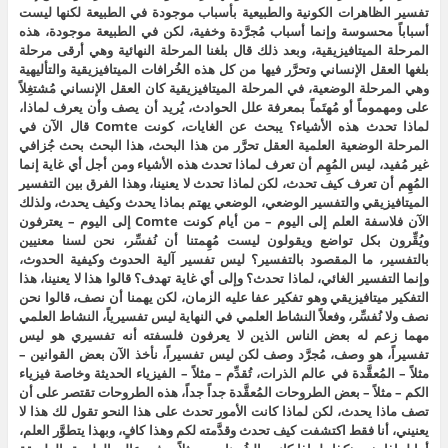
تفسير الظاهرات الكونية والطبيعية بأسباب موجودة في الطبيعة لكنها ليست
أسباباً محسوسة وإنما أسباب مُجرَّدة وخفية، لكن في الطبيعة موجودة، هذه
المرحلة الميتافيزيقية، وبعد ذلك قال بلغنا المرحلة النهائية وهي أرقى مرحلة
بلغها العقل الإنساني وتحرَّر فيها من كل هذه الخُرافات الميتافيزيقية والتأليهية
وهي المرحلة الوضعية، في المرحلة الميتافيزيقية كان العقل الإنساني مُشتغِلاً
على ومهموماً أو مُهتَماً بمعرفة علل الحوادث، يُريد أن يصف وأن يعرف لماذا،
لماذا تحدث هذه الأشياء؟ يبحث عن الغايات، كونت Comte قال الآن في
المرحلة الوضعية العلمية العقل تحرَّر من هذا البحث، هذا البحث بحث جُزافي
غير مُفيد، ليس المُهِم أن تعرف لماذا تحدث هذه الأشياء ومن أجل أي غاية إنما
المُهِم أن تعرف كيف تحدث، لكن لماذا تحدث لا يعنينا، وهذا الفرق بين التفسير
الميتافيزيقي والتفسير الوضعي، الوضعي يهتم بماذا يحدث وكيف يحدث، ولذلك
الآن فلاسفة العلم إلى اليوم – من أيام كونت Comte إلى اليوم – يعترفون
ويُقِّرون بكل تواضع ويقولون ليست مُهِمتنا أن نُفسِّر، نحن لسنا معنيين
بالتفسير، ما المقصود بالتفسير؟ ليس تفسير آلية الحدوث وكيفية الحدوث،
وإنما التفسير الغائي، لماذا تحدث؟ وإلى أي غاية تهدف؟ قالوا هذا لا يعنينا، هذا
التفكير ميتافيزيقي وهو تفكير عفا عليه الزمان، لكن يهمنا أن نصف، قالوا نحن
نصف ولا نُفسِّر، وفعلاً النشاط العلمي في النهاية ليس تفسيرياً، النشاط العلمي
مهما زعم له بعض الناس الذين لا يعرفون فلسفته أنه تفسيري هو ليس
تفسيراً، هو وصف، مُجرَّد وصف لكن ليس تفسيراً، نأخذ الآن بعض القوانين –
مثلاً – المُعقَّدة في عالم الذرات، تُقدِّم – مثلاً – الفيزياء الحديثة وخاصة فيزياء
الكم – مثلاً – بعض الطروحات المُعقَّدة جداً جداً، هذه الطروحات تقتصر على أن
تصف ماذا يحدث، لكن لماذا كانت الأمور تحدث على هذا النحو تقول لك هذا لا
يعنيني، أنا فقط اكتشفت كيف تحدث وقدَّمته لكم وهذا كافٍ، وبهذا يتطوَّر العلم،