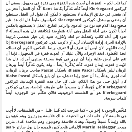
كما قلت لكم – القفزة، أن تُحدِث هذه القفزة وهي قفزة في مجهول، بمعنى أن
كيركغور Kierkegaard أيضاً كأنه مُتأثِّراً بكانط Kant أكَّد أن العقل أعجز من
أن يقضي في حقائق الإيمان، لا يستطيع، لا يُمكِن أن تقول لي العقل يستطيع
أن يقضي ويستدل، كيركغور Kierkegaard كفيلسوف طبعاً قال لك هذا غير
صحيح وهذا كلام فيه نوع من الدعوى والزعم الفارغ، العقل لا يستطيع، بالعكس
أحياناً تكون حتى أدلة العقل وهي أدلة مُتعارِضة مُتكافئة، قال هذه المسألة لا
تعود إلى أدلة تُكتَب وتُتحفَّظ ثم تُعاد وتُكرَّرد، تعود إلى خيار شخصي مُرتبِط
بالإرادة الحرة، إرادة الإنسان، تُريد أو لا تُريد، يقول كيركغور Kierkegaard إذا
أردت فالمُهِم الآن ليس أن تعرف أو لا تعرف وإنما بالعكس، المُهِم أن تسلك،
اتخذ الخُطوة، اتخذ الإجراء، والآن عليك أن تُحدِث قفزة في المجهول، فإما أن
تقع على أرض صُلبة وإما أن تهوي في هُوة سحيقة وينتهي أمرك، قال هذا
الإيمان قفزة، إيمان قفزة، كأنه يُذكِّرنا أيضاً – وقد يكون مُتأثِّراً أيضاً ببرهان
الرهان لبليز باسكال Blaise Pascal، باسكال Pascal صاحب برهان الرهان،
أنت تُجري رهاناً، إما أن تنجح وإما تفشل، مع أن بليز باسكال Blaise Pascal
كان أوثق حتى من هذا الكلام، على كل حال هذه القفزة الإيمانية، كيركغور
Kierkegaard كان مُؤمِناً، كان مسيحياً على طريقته الخاصة، ويبقى كيركغور
Kierkegaard هو أبو الفلسفة الوجودية، فالآن نتكلَّم عن الوجودية أيضاً
كلمات سريعة.
مُلخَّص الوجودية إخواني – كما شرحت لكم قُبيل قليل – هي الفلسقات، لا أُحِب
هي فلسفة لأنها فلسفات في الحقيقة، هناك فلاسفة وجوديون وهم مُؤمِنون
بالله وإيماناً عميقاً وجميلاً، وهناك فلاسفة وجوديون وهم ملاحدة عُتاة، مارتن
هيدجر Martin Heidegger الإلماني مُلحِد كبير، تلميذه جان بول سارتر Jean-