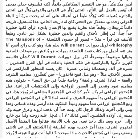
ليس ميكانيكياً، هو ضد التفسير الميكانيكي دائماً، لكنه فيلسوف جدلي بمعنى
أنه يُؤمِن بالجدل، أي بالتآثر، التحتي يُؤثِّر في الفوقي والفوقي يُؤثِّر في التحتي
والدائرة مُتصِلة، لكنه يُؤكِّد طبعاً في أعماله على أنه لم يحدث مرةً أن البناء
الفوقي وحده وباستقلال عن التحتي كان له تاريخه الخاص، هذا مُستحيل، تاريخه
دائماً مُرتبِطان، وطبعاً هذه نظرية يقتنع بها الإنسان باديء الرأي لكنها خطيرة
جداً جداً، في إطار الأخلاق والقيم والدين خطيرة بشكل غير عادي، وطبعاً
للأسف مَن قرأ – مثلاً – قصور أو حصون الفلسفة – The Mansions of
Philosophy- لويل ديورانت Will Durant يعلم هذا، وهو كتاب رائع أنصح أنا
بقرائته، أجمل من كتاب قصة الفلسفة بمرات، هو يُناقِش موضوعات فلسفية
بحيالها موضوعاً موضوعاً، لكن ويل ديورانت Will Durant كشأن فلاسفة
كثيرين تأثَّروا بالماركسية في تلكم الحقبة بالذات في أول القرن العشرين –
نشره في ألف وتسعمائة وثماني عشرة – كان يعتمد المنظور الماركسي في
تفسير الأخلاق، مثلاً – وهو مثل قبيح فاعذورنا – حين يُفسِّرون مفاهيم الشرف
والعفة – لماذا الشرف والعفة؟ وخاصة طبعاً في حق النساء – يقولون هذه
مفاهيم تعود وتنحدر إلى العصور الزراعية وإلى المُجتمَعات الزراعية، قبل
المُجتمَع الزراعي لم يكن الأمر كذلك، في المُجتمَع المشاعي لم يُوجَد هذا، في
المُجتمَع الزراعي بدأ مفهوم الشرف والعفة، لماذا؟ لأن في المُجتمَع الزراعي
ومع المُجتمَع الزراعي نشأ مفهوم ومبدأ الملكية، هذه أرضي وهذه غنماتي وهذا
بيتي وإلى آخره، ولذلك الرجل كان يهمه جداً أن تذهب ثروته وعرق جبينه وكد
يمينه إلى أولاده الصُلبيين، أليس كذلك؟ لا أن تُدخِل عليه زوجته ولداً من خارج
وإلى آخره وبعد ذلك يأخذ تعبه، من باب الأنانية، فقالوا هذا المنشأ الأصيل
لمفهوم الشرف، وهذا أمرُ عجيب، بهذه الطريقة إذا المُجتمَع الزراعي تلاشى
وضعف وصرنا في مُجتمَع كالحديث ماذا سيحدث؟ قالوا أنت ترى النتيجة، لا يُوجَد