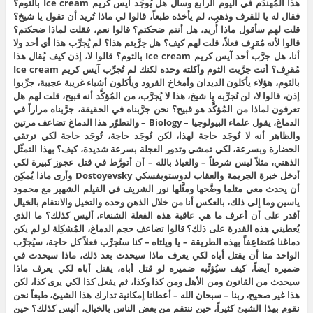
هذا المُهندَم في اليوم الرابع وسأل هل يُوجَد آيس كريم Ice cream بالثوم؟
فقال له يا للقرف وذهب، لم يأخذه طبعاً، قالوا لي ماذا تُريد أن تقول يا شيخ؟
قلت لهم سأقول ماذا أُريد، هل أنتم ضحكتم؟ قالوا نعم، فقلت لماذا ضحكتم؟
قالوا لأنه مُقرِف فعلاً، قلت لهم كيف؟ هل جرَّبتم هذا؟ لم يُجرِّب هذا أي أحد ولا
أنا، هل جرَّب أحد آيس كريم Ice cream بالثوم؟ قالوا لا، إذن كيف يُقال هذا
مُقرِف؟ أنت جرَّبت الثوم وأكلته وحده لكنك لم تُجرِّب آيس كريم Ice cream
بالثوم، هؤلاء يأكلون الديدان وأمخاخ القرود ويأكلون أشياء غريبة عجيبة، جرِّبوا
إذن، قالوا لا، لن نُجرِّبه يا شيخ، هذا لا يُجرَّب، من المُؤكَّد أنه قبيح، قلت لهم هل
تعرفون لماذا من المُؤكَّد هو قبيح؟ نحن جرَّبناه في الحقيقة، جرَّبناه مراراً في
الدماغ، يقول علماء البيولوجيا – Biology – والتطوّر هذا الدماغ تضاعف مرتين
والظاهر أنه لا تُوجَد حاجة لهذا، لكن تُوجَد حاجة، تُوجَد حاجة لكي ترتقي
الحضارة وبسرعة، لكي تمشي وتدور العجلة بسرعة شديدة، كيف؟ بهذا التمثّل
الذهني، مثلاً ليس شرطاً – والعياذ بالله – أن أتورَّط في قتل عجوز كبيرة لكي
أدخل خبرة الجريمة والعقاب لدوستويفسكي Dostoyevsky وأرى ماذا يُمكِن
أن يحدث معي مثلما وضَّحها ومثَّلها نور الشريف في الفيلم الشهير مع محمود
ياسين وما إلى ذلك، بالعكس أنا من خلال الذهن وحده والتخيل والانتقام بالخيال
أقدر على أن أعرف ما هي عاقبة هذه الفعلة الشنعاء، أليس كذلك؟ ما الذي
يُعطيني هذه القدرة على ذلك؟ قالوا تضاعف حجم الدماغ، المُشكِلة لو لم يكن
دماغنا مُتضاعِفاً بهذه الطريقة – يا ويلتاه – كنا سنُجرِّب فعلاً كل حاجة، سيُجرِّب
الواحد منا أن يقتل أباه لكي يعرف ماذا سيحدث بعد ذلك، ماذا سيحدث في
ضميره أيضاً، كيف سيُؤنِّبه ضميره لو قتل أباه، يقتل أباه لكي يعرف ماذا
سيحدث من القانون ومن الأهل ومن كذا وكذا، ثم يفعل كذا لكي يرى كذا، لكن
هذا غير صحيح، ربنا – سبحان الله – أعطانا إمكانية تدارك هذا الشيئ، طبعاً نحن
نقوم بهذا الشيئ كثيراً، حين ننتقم من بعض الناس بالخيال، أليس كذلك؟ حين