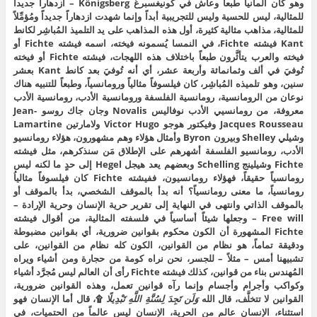
وهو كان ألمانياً طبعاً وعاش في كونيغسبرغ Königsberg – ازدهاراً جديداً
للمثالية، ليس للحسية وليس للتجريبية أبداً وإنما شهدت ازدهاراً جديداً ومُؤمِّلاً
للمثالية، مذاهب مثالية كثيرة، أول هذه المذاهب على يد التلميذ المُباشِر لكانط
Kant فيشته Fichte، في النمسا يُسمونه فيخته، اسمه فيشته Fichte أو
فيخته والعرب يتأثَّرون طبعاً باختلاف هذه اللهجات، فيشته Fichte أو فيخته
تُوفيَ في ألف وثمانمائة وأربعة عشر، أي أنه تُوفيَ بعد كانط Kant بعشر
سنين، وهو تلميذه المُباشِر، كان فيلسوفاً مثالياً ورومانسياً، وطبعاً للتنبيه هناك
نوعان من الرومانسية، رومانسية الفلسفة ورومانسية الأدب، رومانسية الأدب
معروفة، من رومانسيي الأدب نوفاليس Novalis وجان جاك روسو Jean-
Jacques Rousseau وفيكتور هوجو Victor Hugo ولامارتين Lamartine
وشيلي Shelley وبيرون Byron وأمثال هؤلاء وهم مشهورون، هؤلاء رومانسيو
الأدب، رومانسيو الفلسفة أشهرهم على الإطلاق مَن سنذكرهم، مثل فيشته
Fichte وشيلينج Schelling وبعضهم يعد هيجل Hegel إلى حدٍ ما لكنه ليس
رومانسياً حقيقاً، فهؤلاء رومانسيون، ففيشته Fichte كان فيلسوفاً مثالياُ
رومانسياً، ما معنى رومانسياً؟ أنه بدأ بالموقف الشخصي، بدأ بالموقف أو
بالموقف الذاتي وانتهى في النهاية إلى تقرير حرية الإنسان وحرية الإرادة –
Free will – وجعلها شيئاً أساسياً في فلسفته المثالية، من أقوال فيشته
Fichte المشهورة أن الكون محكوم بقوانين ضرورية، أي بقوانين مضبوطة
ودقيقة تماماً، هو نظام من القوانين، الكون كله نظام من القوانين، على
تشبيهنا أمس – مثلاً – للجسر، نحن نراه كومة من حجارة ومن أشياء ويراه
المُهندس بناء من قوانين، كذلك فيشته Fichte رأى أن العالم ليس مُجرَّد أشياء
وكواكب وأجرام وأجسام وإنما رآه قوانين تعمل، وهذه القوانين ضرورية،
القوانين لا تتخلَّف، قال الله
وَلَن تَجِدَ لِسُنَّةِ اللَّهِ تَبْدِيلًا
۩، قال أما الإنسان فهو
استثناء، الإنسان عالم من الحرية، الإنسان ليس عالماً من الحتميات، في