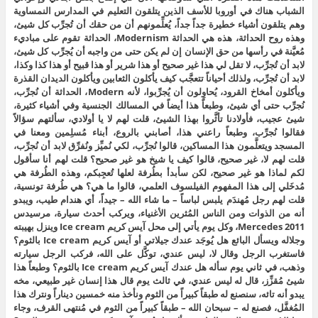
الشباب هناك في أوروبا للأسف الذين يتلقون التعليم في المدارس النمساوية
وهم يتلقون أشياء خطيرة جداً جداً، يُعلِّمونهم أن من حقك أن تُجرِّب كل شيئ،
وهذه روح الحداثة، هذه هي الحداثة Modernism، الحداثة تقوم على مباديء
مُعيَّنة في رأسها من حق الإنسان إن لم يكن حتى من واجبه أن يُجرِّب كل شيئ،
لابد أن تُجرِّب، لا تقل لي هذا غير صحيح أو هذا شرير أو هذا قبيح أو هذا كذا وكذا،
لابد أن تُجرِّب، ولذلك أحياناً تتعجَّب كيف يأكلون الثعابين ويأكلون الديدان القذرة
ويأكلون أمخاخ القرود، يُحاوِلون أن يُجرِّبوا، لأنه Modern، الحداثة أن نُجرِّب،
نُجرِّب حتى أي شيئ، وطبعاً هذا أيضاً في المسالك الجنسية وفي أشياء كثيرة،
شيئ عجيب، فأولادنا تأثَّروا بهذا الشيئ، قلت لهم لا يا أولادي، سألتهم سؤالاً
فقالوا نُجرِّب، وطبعاً راعني هذا، أصابني بالروع، أبناء مُسلِمين ومعنا في
المسجد ويتعلَّمون هذا المساكين، قالوا نُجرِّب، لكي نُميِّز ونُفرِّق لابد أن نُجرِّب،
قلت لهم لا، غير صحيح، قالوا كيف يا شيخ هو غير صحيح؟ قلت لهم أنا سأقول
لكم لماذا هو غير صحيح، لكن سأبدأ بطُرفة لعلها تُعجِبكم، وهذه الطُرفة هي
مُدخَلي إلى هذا المفهوم الفيلسوف العلمي، قالوا ما هي؟ هي طُرفة تونسية،
قلت لهم رجل مُهندَم يلبس لباساً – ما شاء الله – جيداً، أي هندام طيب، ويبدو
أنه من الذوات ومن الناس المُثرين الأغنياء، ويركب أحدث سيارة، مرسيدس
Mercedes 2011، وكل يوم يأتي إلى محل آيس كريم Ice cream وينزل بهيبته
وجلاله ويسأل البائع هل يُوجَد عندك جيلاتي أو آيس كريم Ice cream بالثوم؟
فاستغرب الرجل وقال لا، ليس عندي، توكَّل على الله، فركب الرجل سيارته
وذهب، في ثاني يوم سأله هل عندك آيس كريم Ice cream بالثوم؟ وطبعاً هذا
شيئ مُقزِّز، قال له ليس عندي، في ثالث يوم قال هذا إنسان غير طبيعي، مخه
يبدو أنه تائه، سنصنع له طبقاً كبيراً من الثوم ونأخذ منه خمسين ديناراً ونترك هذا
المُغفَّل، فصنع له – سبحان الله – طبقاً كبيراً من الثوم في مُنتهى القرف، وجاء