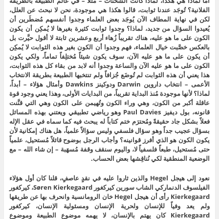
أما لماذا هي هكذا، لماذا كانت الشُحنات – مثلاً – في عالم الطبيعة بالطريقة
الفلانية؟ تُوجَد عندنا ثوابت، قالوا هكذا هي موجودة، نحن لا نبحث عن العلل،
لكن في نهاية المطاف الآن يُوجَد بعض العلماء وجدوا أنفسهم مُضطَرين أن
يُعيدوا السؤال من جديد، لماذا؟ وجدوا ثوابت كثيرة بغيرها لا يُمكِن أن يكون
الكون على ما هو عليه، هناك تقريباً زُهاء أربع وعشرين ثابتة لا أقول حيَّرت بل
بالعكس خصَّبت خيال العلماء، فهم وجدوا أن الكون بغير هذه الثوابت لا يُمكِن
أن يكون على ما هو عليه الآن، سوف يكون شيئاً مُختلِفاً تماماً، ولكي يكون
الكون على ما هو عليه الآن والساعة وجدوا أنه لابد من بقاء كل هذه الثوابت،
هذا يعني أن هذه الثوابت لم تُوضَع جُزافاً ولم تنتخبها الطبيعة بطريقة الانتخاب
الأعمى – انتخاب داروين Darwin ودوكينز Dawkins وأمثال هؤلاء – أبداً،
لماذا؟ لأنها موجودة مُنذ البداية تقريباً، من البدايات الأولى، وهذا يعني وجود قوة
عاقلة أكبر من الكون، وهي وراء الكون وتُهيمن على الكون وهي التي قنَّنت
قانونه، بول ديفيز Paul Davies وهو رياضي تطبيقي ويعتني بهذه المسائل
فعلاً بشكل جاد حقيقةً ومُحترَم ختم كتاباً له يبحث فيه كما سماه في عقل الإله
بسؤال عجيب جداً وهو سؤال فلسفي وليس سؤالاً علمياً، هل هناك إمكانية لأن
يكون الكون هو الذي أفرز قوانينه؟ وأجاب الرجل بوضوح قائلاً مُستحيل، علمياً
حتى مُستحيل، طبعاً فلسفياً لا، واليوم سنقف وقفة مُسهَبة – إن شاء الله – مع
الوضعية المنطقية لكي نُناقِشها بعض الحساب.
نعود إلى هيجل Hegel والذين ثاروا عليه في نقدٍ عاصفٍ، قلنا كان أول هؤلاء
الفيلسوف الدنماركي الشاب سورين كيركغور Søren Kierkegaard، كيركغور
Kierkegaard رأى أن هيجل Hegel خان الرومانسية وانحرف بها عن طريقها
ولم يعد وفياً للإنسان ولحرية الإنسان ومسئولية الإنسان، كيركغور
Kierkegaard كان يهتم بالإنسان، لا يهمه موضوع الطبيعة وموضوع