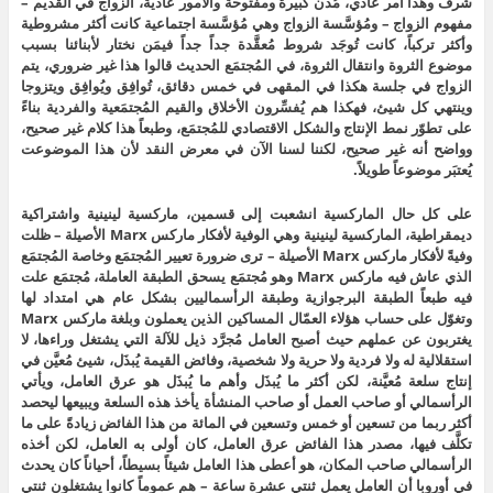
شرف وهذا أمر عادي، مُدن كبيرة ومفتوحة والأمور عادية، الزواج في القديم –
مفهوم الزواج – ومُؤسَّسة الزواج وهي مُؤسَّسة اجتماعية كانت أكثر مشروطية
وأكثر تركباً، كانت تُوجَد شروط مُعقَّدة جداً جداً فيمَن نختار لأبنائنا بسبب
موضوع الثروة وانتقال الثروة، في المُجتمَع الحديث قالوا هذا غير ضروري، يتم
الزواج في جلسة هكذا في المقهى في خمس دقائق، تُوافِق ويُوافِق ويتزوجا
وينتهي كل شيئ، فهكذا هم يُفسِّرون الأخلاق والقيم المُجتمَعية والفردية بناءً
على تطوّر نمط الإنتاج والشكل الاقتصادي للمُجتمَع، وطبعاً هذا كلام غير صحيح،
وواضح أنه غير صحيح، لكننا لسنا الآن في معرض النقد لأن هذا الموضوعت
يُعتبَر موضوعاً طويلاً.
على كل حال الماركسية انشعبت إلى قسمين، ماركسية لينينية واشتراكية
ديمقراطية، الماركسية لينينية وهي الوفية لأفكار ماركس Marx الأصيلة – ظلت
وفيةً لأفكار ماركس Marx الأصيلة – ترى ضرورة تعيير المُجتمَع وخاصة المُجتمَع
الذي عاش فيه ماركس Marx وهو مُجتمَع يسحق الطبقة العاملة، مُجتمَع علت
فيه طبعاً الطبقة البرجوازية وطبقة الرأسماليين بشكل عام هي امتداد لها
وتغوّل على حساب هؤلاء العمّال المساكين الذين يعملون وبلغة ماركس Marx
يغتربون عن عملهم حيث أصبح العامل مُجرَّد ذيل للآلة التي يشتغل وراءها، لا
استقلالية له ولا فردية ولا حرية ولا شخصية، وفائض القيمة يُبذَل، شيئ مُعيَّن في
إنتاج سلعة مُعيَّنة، لكن أكثر ما يُبذَل وأهم ما يُبذَل هو عرق العامل، ويأتي
الرأسمالي أو صاحب العمل أو صاحب المنشأة يأخذ هذه السلعة ويبيعها ليحصد
أكثر ربما من تسعين أو خمس وتسعين في المائة من هذا الفائض زيادةً على ما
تكلَّف فيها، مصدر هذا الفائض عرق العامل، كان أولى به العامل، لكن أخذه
الرأسمالي صاحب المكان، هو أعطى هذا العامل شيئاً بسيطاً، أحياناً كان يحدث
في أوروبا أن العامل يعمل ثنتي عشرة ساعة – هم عموماً كانوا يشتغلون ثنتي