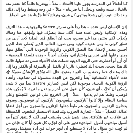
كنا أطفالاً في المدرسة يجور علينا الأستاذ – مثلاً – ويضربنا ظلماً كنا ننتقم منه
بالخيال، نسبه ونلعنه ونتخيَّل أننا ضربناه – مثلاً – في وجه وسقط وما إلى ذلك،
وبعد ذلك نثوب إلى رشدنا وينتهي كل شيئ، ونرتاح كأننا جرَّبنا، هذا في الدماغ.
إذن الإنسان ليس عنده – هذا رداً على سارتر Sartre والوجودية – هذا الترف
وهذه الإمكانية وليس عنده ستة آلاف سنة يتصرَّف فيها ويُنفِقها هنا وهناك
ويُجرِّب لكي يختبر، هذا غير صحيح، يجب أن أنطلق مُنذ البداية كحد أدنى من
تصوّر كوني ما ومن عقيدة كونية ومن صورة للعالم، الدين يُعطي هذا، الدين
أحسن مصدر لإعطاء هذا التصوّر الكوني والرؤية الوجودية التي أنطلق منها،
ومنها وعليها أبني تجاربي واختياراتي، ويُمكِن أحياناً – وهذه فلسفة المعصية –
أن أزل أو أُخطيء، حتى الرؤية الدينية شملت هذه الأشياء ضمن تفاصيلها، قالت
لك هذا يحدث، يحدث أنك تُخطيء بالزنا أو بالقتل أو بالسرقة أو بالكفر وما إلى
ذلك وعندك خط رجعة وباب التوبة مفتوح، قال الله
وَخُلِقَ الإِنْسَانُ ضَعِيفًا
۩،
هذه الأشياء الاستثنائية أيضاً والخروج عن الجدة مشمولة في تضاعيف وأنحاء
الرؤية الكونية الدينية، موجودة لكن ليس كسارتر Sartre نبدأ من لا شيئ
ويُمكِن أن نُجرِّب أي شيئ، كأن نقول نحن أحرار ونفعل ما نريد، لا يُمكِن، هذه
فوضى، وطبعاً هم لم يدعوا – مثلاً – إلى الخروج على قوانين المُجتمَع وعلى
سياسة النظام وإلا كانوا أناركيين، سيُصبِحون أناركيين، أي فوضويين، وسوف
يدخلون الزنازين والسجون، هم طبعاً دخلوا الزنازين والسجون من أجل قضايا
عدالة، كقضاياً – مثلاً – مُحارَبة الحروب ومُناهَضة الاستعمار للشعوب المُستغَلة
في علاقات غير مُتكافئة، وهذا شيئ طيب ويُحسَب لهم، لكنه لا يتفق كثيراً مع
أصول مبادئهم، أصول المباديء تدور على أن نُجرِّب كل شيئ أياً كان، فإذن مَن
لم يُجِب عن سؤال ما أنا؟ لا يستطيع أن يُنجِز جواب مَن أنا؟ سيفشل وسيرى