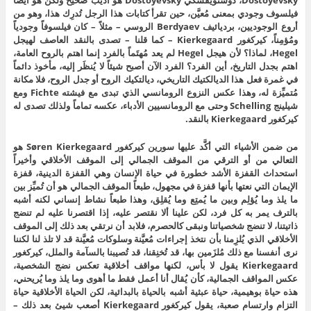
Dostoyevsky، دوستويفسكي Dostoyevsky هو أديب صحيح ولكن هو أيضاً
فيلسوف وجودي بمعنى مُعيَّن، حين تقرأ كتابات هذا الرجل تُدرِك هذا، وهو من
أروع الوجوديين، برديائيف Berdyaev الروسي – مثلاً – كان فيلسوفاً وجودياً
ومُؤمِناً، كيركغور Kierkegaard – كما قلنا – تصدى بالنقد العاصف لهيجل
Hegel، لماذا؟ لأن هيجل Hegel لم يعد مُهتَماً بالفرد إنما اهتم بالروح العامة،
اهتم بجدل التاريخ، أين الفرد؟ الفرد الآن أصبح شيئاً لا يُنظَر إليه، مأخوذ دائماً
في غمرة فعل هذا الديالكتيك التاريخي، ديالتكيك الروح أو جدل الروح، فلا مكانة
مُتميِّزة له، وهذا عكس النزوع الرومانسي الذي تبدى مع فيشته Fichte ومع
شيلينج Schelling وحتى مع الرومانسيين الأدباء، عكسه تماماً ولذلك تصدى له
كيركغور Kierkegaard بالنقد.
من ضمن الأشياء التي أكَّد عليها سورين كيركغور Søren Kierkegaard هو
التعالي من أو الترقي من الموقف الجمالي إلى الموقف الأخلاقي وأخيراً
استحداث القفزة الأشد خطورة في حياة الإنسان وهي القفزة الدينية، قفزة
الإيمان التي نعتها بأنها قفزة في مجهول، طبعاً الموقف الجمالي هو أن تُميِّز بين
ما يلذ وما يُؤلِم وبين ما يُمتِع وما يُقلِق، وهذا طبعاً نشاط إنساني لكنه أشبه
بالترف يمر به كل فرد، لكن علينا ألا نقتصر عليه، إذا اقتصرنا عليه لم تنضج
ذاتيتنا، لا تنضج شخصياتنا ونبقى كالحصرم، فلابد أن نرتقي بعد ذلك إلى الموقف
الأخلاقي الذي يُلزِمنا بأن نتخذ إجراءات مُعيَّنة وسلوكات مُعيَّنة قد لا تلذ لنا لكننا
نرى أنفسنا مع ذلك مُلزَمين بها، قد تُخنِقنا، قد تُصيبنا بالسآمة والملل، كيركغور
Kierkegaard يقول لا بأس، لكنها مواقف أخلاقية تعكس نضج الشخصية،
عكس المواقف الجمالية، كأن يُقال أنا أعمل فقط ما أهوى وما يلذ وما يُريحني،
هذه حياة بوهيمية، حياة عبثية أشبه بالحياة بالبدائية، لكن الحياة الأخلاقية حياة
التزام وارتسام صعبة، يقول كيركغور Kierkegaard أصعب شيئ بعد ذلك –