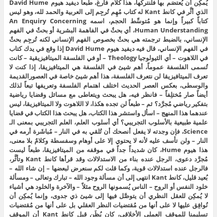
يُمكِن أن يُعتصَم بها فلنتركها، هذا كلام فارغ، طبعاً ديفيد هيوم David Hume
الذي أثَّر في كانط Kant له كتاب مُهِم تُرجِم إلى العربية والحمد لله، وهو ليس
كتاباً كبيراً وإنما هو مُتوسِّط الحجم، اسمه An Enquiry Concerning
Human Understanding، أي بحثٌ في الفاهمة البشرية أو بحثٌ في الفهم
الإنساني، بالضبط ترجمته هي بحثٌ بخصوص الفهم الإنساني لكنه تُرجِم بحثٌ
في الفهم الإنساني، قال فيه ديفيد هيوم David Hume إذا وقع في يدك كتاب
في اللاهوت – أي الثيولوجيا Theology – أو في الفلسفة الميتافيزيقية – كانت
تُسمى الفلسفة عموماً، أهم شيئ في الفلسفة هي الميتافيزيقا، إذا كنت لا
تعرف الميتافيزيقا لن نتعرف الفلسفة، هذا أهم شيئ خاصة في العصورالقديمة
والوسطى، بعكس العصر الحديث اختلف اهتمام الفلسفة وتعريفها تبعاً لذلك
أيضاً صار مُختلِفاً – فانظر فيه، هل يبحث ويتعاطى مع مسائل وقضايا رياضية
بتفكير رياضي مُجرَّد؟ ثم – طبعاً لن تجده هكذا، لا اللاهوت ولا الميتافيزيقا، ليس
عندهما هذا المنهج – اسأل واستشر هذا الكتاب، هل يبحث هذا الكتاب في قضايا
علمية طبيعية بالأسلوب التجريبي؟ أي أسلوب العلم، العلم التجريبي بمعنى الـ
Science، فإن وجدته لا يفعل أنصحك أن تُلقي به في النار – مُباشَرة أرمه في
النار – ولن تأسف عليه لأنه لا يحتوي إلا على أوهام وسفسطة وكلامٌ بلا معنى،
هذا هيوم Hume، كان شديداً جداً في موقفه من الميتافيزيقا، طبعاً ليست
مُجرَّد دعوى، الرجل عنده بناء من الاستدلالات وقد قرأها كانط Kant وتأثَّر،
فالرجل عنده استدلالات قوية، وكما قلت لكم سنعرض لبعضها – إن شاء الله –
بُعيد قليل، كانط Kant انتهى إلى أن مسألة وجود الله – تبارك وتعالى – ومسألة
خلود النفس أو الروح – الناس يُسمونها الروح مثلاً – والآخرة والخلود هي أشياء
لا يُمكِن للعقل النظري أن يتوصَّل فيها إلى شيئ ذي جدوى، وإنما يُمكِن أن
نُوافِق عليها لا على أنها من مُقتضيات النظر العقلي بل على أنها من مُقتضيات
تسليمنا للموقف العملي الأخلاقي، كان يُظَن قبل كانط Kant أن الموقف