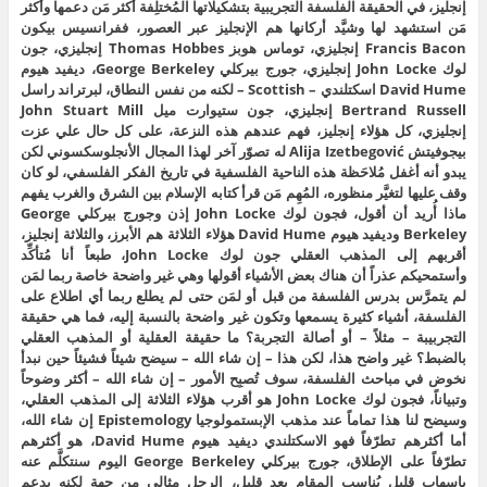
إنجليز، في الحقيقة الفلسفة التجريبية بتشكيلاتها المُختلِفة أكثر مَن دعمها وأكثر
مَن استشهد لها وشيَّد أركانها هم الإنجليز عبر العصور، ففرانسيس بيكون
Francis Bacon إنجليزي، توماس هوبز Thomas Hobbes إنجليزي، جون
لوك John Locke إنجليزي، جورج بيركلي George Berkeley، ديفيد هيوم
David Hume اسكتلندي – Scottish – لكنه من نفس النطاق، لبرتراند راسل
Bertrand Russell إنجليزي، جون ستيوارت ميل John Stuart Mill
إنجليزي، كل هؤلاء إنجليز، فهم عندهم هذه النزعة، على كل حال علي عزت
بيجوفيتش Alija Izetbegović له تصوّر آخر لهذا المجال الأنجلوسكسوني لكن
يبدو أنه أغفل مُلاحَظة هذه الناحية الفلسفية في تاريخ الفكر الفلسفي، لو كان
وقف عليها لتغيَّر منظوره، المُهِم مَن قرأ كتابه الإسلام بين الشرق والغرب يفهم
ماذا أُريد أن أقول، فجون لوك John Locke إذن وجورج بيركلي George
Berkeley وديفيد هيوم David Hume هؤلاء الثلاثة هم الأبرز، والثلاثة إنجليز،
أقربهم إلى المذهب العقلي جون لوك John Locke، طبعاً أنا مُتأكِّد
وأستمحيكم عذراً أن هناك بعض الأشياء أقولها وهي غير واضحة خاصة ربما لمَن
لم يتمرَّس بدرس الفلسفة من قبل أو لمَن حتى لم يطلع ربما أي اطلاع على
الفلسفة، أشياء كثيرة يسمعها وتكون غير واضحة بالنسبة إليه، فما هي حقيقة
التجربيبة – مثلاً – أو أصالة التجربة؟ ما حقيقة العقلية أو المذهب العقلي
بالضبط؟ غير واضح هذا، لكن هذا – إن شاء الله – سيضح شيئاً فشيئاً حين نبدأ
نخوض في مباحث الفلسفة، سوف تُصبِح الأمور – إن شاء الله – أكثر وضوحاً
وتبياناً، فجون لوك John Locke هو أقرب هؤلاء الثلاثة إلى المذهب العقلي،
وسيضح لنا هذا تماماً عند مذهب الإبستمولوجيا Epistemology إن شاء الله،
أما أكثرهم تطرّفاً فهو الاسكتلندي ديفيد هيوم David Hume، هو أكثرهم
تطرّفاً على الإطلاق، جورج بيركلي George Berkeley اليوم سنتكلَّم عنه
بإسهاب قليل يُناسِب المقام بعد قليل، الرجل مثالي من جهة لكنه يدعم