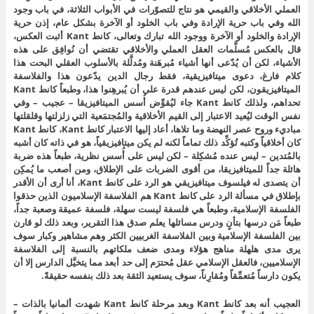
العملي الأخلاقي والقيمي هو نتاج للتصوّرات في الأبواب الثلاثة، في باب وجود
الله وفي باب حرية الإرادة وفي باب الخلود أو الآخرة بشكل عام، إذن حرية
الإرادة والخلود أو الآخرة ووجود الله تبارك وتعالى، كانط Kant أثبت العكس،
قال بالعكس مُسلَّمات العقل العملي والأخلاقي تقتضي أن نُوافِق على هذه
الأشياء، لكن أن يُدّعى أنها أشياء مُبرهَنة ومُدلَّلة بالأسلوب العقلي البحت هذا
كلام فارغ، دعوى ميتافيزيقية، فقط رجال الدين يدّعون هذا والفلاسفة
الميتافيزيقون، لكن ليس عندهم قدرة على أن يُبرهِنوا هذا، وطبعاً كانط Kant
تحداهم، ولذلك كانط Kant جاء ليُقوِّض أُسس الميتافيزيقا – عجيب – وفي
نفس الوقت ليُعيد الاعتبار إلى القيم الأخلاقية والمُجتمَعية التي زلزلتها وقلقلتها
مباديء وروح عصر النهضة وما تلاها، أعاد إليها الاعتبار كانط Kant، كانط Kant
كان أخلاقياً وكتبه تُؤكِّد ذلك تماماً لكنه لم يكن ميتافيزيقياً، هو في ذاته كان أشبه
بالمُتدين – ليس عنده مُشكِلة – لكن ليس على أُسس نظرية، طبعاً هذه ضربة
هائلة جداً للميتافيزيقا، من أقوى الضربات على الإطلاق، ومن أصعب ما يُمكِن
أن يتصدى له فيلسوف ميتافيزيقي هو الرد على كانط Kant، أنا أرى أن الأقدر
بإطلاق في مسألة الرد على كانط Kant هم الفلاسفة الإسلاميون الذين حذقوا
الفلسفة الإسلامية، وطبعاً هي فلسفة ليست سهلة، فلسفة عميقة وصعبة جداً،
طبعاً مَن درسها بتأنٍ ودرس مسائلها يعلم صدق هذا التقرير، وبعد ذلك لو قارن
بين الفلسفة الإسلامية وبين الفلاسفة الغربيين الكثر وهم مشاهير وكبار سوف
يرى مدى هلهلة مناهج هؤلاء ومدى ضعف ملكاتهم بالنسبة إلى الفلاسفة
الإسلاميين، فالعقل الإسلامي عقل مُحترَم إلى حد أبعد مما يتخيَّل الدارس إلا أن
يكون دارساً مُتعمِّقاً ومُقارِناً، سوف يستعيد الثقة بعد ذلك بنفسه حقيقةً.
العجيب أنه بعد كانط Kant وبعد مرحلة كانط Kant شهدت ألمانيا بالذات –