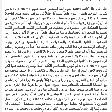
على كل حال كانط Kant يقول لقد أيقظني ديفيد هيوم David Hume من
سُباتي الدوجماطيقي، اليوم طبعاً سنتوغَّل قليلاً في موقف ديفيد هيوم David
Hume، ماذا قال ديفيد هيوم David Hume عن الميتافيزياء مثلاً؟ كيف تأتى
له أن يُحاوِل زعزعتها – مثلاً – أو اجتثاث جذور شجرتها؟ طبعاً أشياء كثيرة من
ضمنها التشكيك في المعقولات والتشكيك في المفاهيم الكُلية، المفاهيم الكُلية
يُسمونها المعقولات بأقسامها، وربما سأُضطَر طبعاً – وأرجو ألا أكون ثقيلاً – إلى
أن أشرح لكم أقسام المعقولات، المعقولات الأولى ثم المعقولات الثانية،
المعقولات الثانية المنطقية والمعقولات الثانية الفلسفية والفرق بينهما
والإضافة الإسلامية في هذا الباب وهي إضافة دقيقة جداً جداً بل وعبقرية، إضافة
لم يستوعبها لأنه لم يقف عليها لا هيجل Hegel ولا كانط Kant من قبل ولا ديفيد
هيوم David Hume ولا الوضعيون المناطقة ومن هنا تخبطهم الفلسفي، أما
الإسلاميون فقد كانوا في مُنتهى الدقة بهذا التقسيم الثُلاثي للمعقولات، ديفيد
هيوم David Hume لم يُؤمِن بالمفاهيم الكُلية أصلاً، وسنرى مذهبه فيها لكن
في وقت لاحق اليوم إن شاء الله تبارك وتعالى، فكانط Kant اختلف موقفه بعد
أن قرأ هيوم Hume، انتهى بعد ذلك – بعد رحلة نقدية طويلة مُتعالية كما تُسمى
– إلى أن العقل النظري ليس جديراً وليس مُؤهَّلاً وليس مُقتدِراً على أن يتعاطى
مع القضايا المُسماة بالميتافيزيقية، سوف تقول لي ما هي؟ هذا الجُزء الثاني
من درسنا اليوم، سوف نقول ما هي الميتافيزيقا وما إلى ذلك، وسوف نضرب
طبعاً أمثلة مُسهَبة لبعض قضايا الميتافيزيقا وكيف تُعالَج وكيف تكون فيها
المُحاجَجة لكي نفهم ما هي الميتافيزيقا، فكانط Kant قال غير مُمكِن، العقل
النظري لا يستطيع أن يتعامل مع القضايا الميتافيزيقية، مُستحيل، مُستحيل أن
ينتهي فيها إلى شيئ يُستعصَم بعروته، كلها أوهام وتخليطات وتخبيطات، أشياء لا