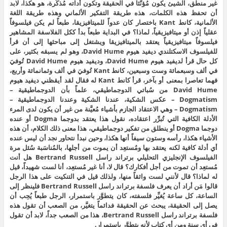
غير منطق، الشيئ يكون مُؤنَّثاً في الحقيقة وتكون أداته مُذكَّرة، هو هكذا، لابد
أن تحفظ هذه الكلمات، هذه طريقة التفكير الألماني وهذه طريقة اللغة
الألمانية، كانط Kant باختصار كان عدواً للميتافيزيقا، طبعاً لم يكن فيلسوفاً
عقلياً إذن أو ميتافيزيقياً، لماذا؟ في البداية طبعاً بدأ ككل الفلاسفة المشاهير
فيلسوفاً ميتافيزيقياً يعتقد بالميتافيزيقا ويشتغل إلى مباحثها إلى أن قرأ
للفيلسوف الاسكتلندي ديفيد هيوم David Hume، وهو لم يسبقه بكثير، على
كل حال قرأ لديفيد هيوم David Hume، وديفيد هيوم David Hume تُوفيَ
في ألف وسبعمائة وست وسبعين، كانط Kant تُوفيَ في ألف وثمانمائة وأربع،
فهما تعاصرا بمعنى أو بآخر، قرأ كانط Kant له فقال لقد أيقظني ديفيد هيوم
David Hume من سُباتي الدوجماطيقي، علماً بأن الدوجماطيقية –
Dogmatism – عكس الشكية، عندنا الشكية وعندنا الدوجماطيقية –
Dogmatism – وهي الاعتقاد الجازم بأشياء مُعيَّنة من غير أن يكون لدى المرء
الأدلة الكافية التي تُبرِّر اعتقاده، نقول هذا يعتقد بدوجما Dogma أو عنده
دوجما Dogma أو ينطلق من تفكير دوجماطيقي، هذا معنى ذلك الكلام، أن هذه
الأشياء هكذا، رأسه وستون سيفاً أنها هكذا، وحين نبدأ نتحاور نجد أن ليس عنده
أي أدلة كافية لكنه يعتقد بها ومُستعِد أن يموت من أجلها، بالمُناسَبة سُئل مرة
الفيلسوف الإنجليزي التحليلي برتراند راسل Bertrand Russell هل أنت
مُستعِد أن تموت من أجل أفكارك؟ قال لا، أنا غير مُستعِد، أنا لست شهيداً، قيل
له لماذا؟ قال لأنني لست واثقاً منها، ولذلك قيل في التنكيت على هذا الرجل
قالوا مَن أراد أن يعرف فلسفة برتراند راسل Bertrand Russell فلينظر إلى
الساعة، كل ساعة يُغيِّر فلسفته، كان يتطوَّر باستمرار، الرجل طبعاً يُحِب أن
يصل إلى الحقيقة، يبحث عن الحقيقة فدائماً يتغيَّر، من الصعب أن تقول هذه
فلسفة برتراند راسل Bertrand Russell، هذا من الصعب جداً، لابد أن تقول
في أي سنة ومن أي كتاب لأنه يتطوَّر باستمرار.