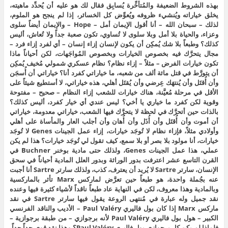
بهذه الشروط الضعيفة والمُتأخِّرة يُسابِق فقال لك هو عليه أن يُحدِّد ماهيته،
يخلق خياراته ويُنشيء ظروفه ويُعوِّض كل الخسائر، إذا لم ينجح هو الملوم،
لذلك – سبحان الله – أنا أقول الإيمان أمل – Hope – والإيمان أيضاً سلوى
وعزاء، والحياة بلا أمل وبلا سلوى لا تُساوي، تكون صعبة جداً ولا تُعاش، أليس
كذلك؟ وطبعاً بلا شك يُمكِن أن يكون لإنسان إزاء إنسان – أي لفرد إزاء فرد –
مجال يتحرَّك فيه بخصوص الخيارات وبخصوص المُواجَهات، لكن أحياناً ماذا
تكون خيارات الفرض – مثلاً – إزاء نظام؟ نظام عسكري شمولي مُخيف يُمكِن
أن يتورَّط في قتل مائة ألف من شعبه، ما خياراتي كفرد أنا؟ خياراتي أن أُسجَن
وأن أُقتَل وأن يُنتهَك عِرضي وأن يُقتَل أهلي، هذه خياراتي، لا أستطيع شيئاً على
الأقل في مرحلة مُعيَّنة، هناك خيارات للشعب إزاء النظام – صحيح – مفتوحة
وقوية لكن كفرد ما خياري يا أخي؟ ليس عندي أي خيار كفرد، أليس كذلك؟
بالذات حين أتحرَّك في لحظة لا يتحرَّك فيها الشعب، خياراتي معدومة، خياراتي
أن أموت وأن أُقتَل وأن أُذَل وأن أُهان وأن أجلب العار والمأساة على أهلي
وأولادي مثلاً، فإزاء نظام لا تُوجَد خيارات، إزاء عمل الجينات Genes لا تُوجَد
خيارات، أنا مولود بلا بصر أو بلا سمع، كيف تقول لي تُوجَد خيارات؟ هذا لم يكن
عملي، هذا عمل الجينات Genes، ولذلك حتى مادية بوخنر Buchner في
القرن التاسع عشر اعترفت بدور الوراثة وبدور العلل المادية أحياناً في سحق
الإنسان، سارتر Sartre لا يُريد أن يعترف، كذب، ولذلك سارتر Sartre أنا أجبت
عنه بجُملة واحدة، هو طبعاً حين تعرَّض لماركس Marx تأثر بالماركسية
وبالمادية وهذا معروف، لكن في النهاية عاد طبعاً ناقداً لأشياء كثيرة فيها وعنده
نقد جميل وله عبارة في مُنتهى الروعة يقول فيها سارتر Sartre في نقد
ماركس Marx إذا كان بول فاليري Paul Valéry – الأديب والناقد الفرنسي
الكبير – هول بول فاليري Paul Valéry لأنه برجوازي – من طبقة برجوازية –
فلماذا لم يكن كل برجوازي بول فاليري Paul Valéry؟ وهذا نقد قوي جداً جداً،