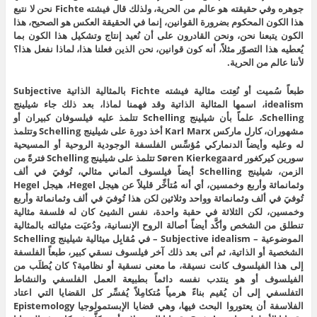
جوهره وفي حقيقته هو عالم من الحرية، ولذلك قال فيشته Fichte نحن لا نتبع
هذا الكون المحكوم بضرورة القوانين، إنما في الحقيقة العكس هو الصحيح، هذا
الكون يتبعنا نحن، ونحن القادرون على أن نُعيد إنتاج وتشكيل هذا الكون بما
يُعطيه هذا التصوّر مثلاً، أنه كون قوانين، نحن الذين فعلنا هذا، لماذا نفعل هذا؟
لأننا عالم من الحرية.
طبعاً سُميت أو نُعِتت مثالية فيشته Fichte بالمثالية الذاتية Subjective
idealism، اسمها المثالية الذاتية وقد فهمنا لماذا، بعد ذلك جاء شيلينج
Schelling، علماً بأن شيلينج Schelling تتلمذ عليه فيلسوفان كبيران أو
مشهوران، كارل ماركس Karl Marx أخذ دورة على شيلينج Schelling وتتلمذ
له وعليه وأيضاً الدنماركي مُؤسِّس الفلسفة الوجودية الروحية أو المسيحية
سورين كيركغور Søren Kierkegaard تتلمذ على شيلينج Schelling فترةً من
الزمن، شيلينج Schelling أيضاً فيلسوف ألماني مثالي، تُوفيَ في ألف
وثمانمائة وأربع وخمسين، أي أنه مُتأخِّر قليلاً عن هيجل Hegel، هيجل Hegel
تُوفيَ في ألف وثمانمائة وواحد وثلاثين لكن هذا تُوفيَ في ألف وثمانمائة وأربع
وخمسين، لكن الثلاثة في حقبة واحدة، نفس الشيئ كان له فلسفة مثالية
تنطلق من الشخص وأكَّد أيضاً أصالة الروح الإنسانية، ودُعيَت مثيالته بالمثالية
الموضوعية – Subjective idealism – في مُقابِل ميثالية شيلينج Schelling
الشخصية أو الذاتية، ثم أتى بعد ذلك آخر فيلسوف نسقي كبير، طبعاً الفلسفة
إلى هذا الفيلسوف كانت نسيقة، ما معنى نسقية أو نظامية؟ كان يُطلَب من
الفيلسوف أو هو ينتدب نفسه دائماً بطبيعة العمل الفلسفي والنشاط
التفلسفي إلى أن يُقيم بناءً هرمياً مُتكامِلاً يُفسِّر كل القضايا التي اعتاد
الفلاسفة أن يعتوروا البحث فيها، وهي قضايا الإبستمولوجيا Epistemology