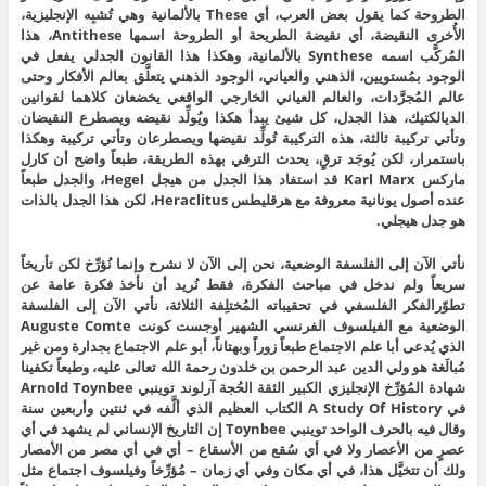
الطروحة كما يقول بعض العرب، أي These بالألمانية وهي تُشبِه الإنجليزية،
الأُخرى النقيضة، أي نقيضة الطريحة أو الطروحة اسمها Antithese، هذا
المُركَّب اسمه Synthese بالألمانية، وهكذا هذا القانون الجدلي يفعل في
الوجود بمُستويين، الذهني والعياني، الوجود الذهني يتعلَّق بعالم الأفكار وحتى
عالم المُجرَّدات، والعالم العياني الخارجي الواقعي يخضعان كلاهما لقوانين
الديالكتيك، هذا الجدل، كل شيئ يبدأ هكذا ويُولِّد نقيضه ويصطرع النقيضان
وتأتي تركيبة ثالثة، هذه التركيبة تُولِّد نقيضها ويصطرعان وتأتي تركيبة وهكذا
باستمرار، لكن يُوجَد ترقٍ، يحدث الترقي بهذه الطريقة، طبعاً واضح أن كارل
ماركس Karl Marx قد استفاد هذا الجدل من هيجل Hegel، والجدل طبعاً
عنده أصول يونانية معروفة مع هرقليطس Heraclitus، لكن هذا الجدل بالذات
هو جدل هيجلي.
نأتي الآن إلى الفلسفة الوضعية، نحن إلى الآن لا نشرح وإنما نُؤرِّخ لكن تأريخاً
سريعاً ولم ندخل في مباحث الفكرة، فقط نُريد أن نأخذ فكرة عامة عن
تطوّرالفكر الفلسفي في تحقيباته المُختلِفة الثلاثة، نأتي الآن إلى الفلسفة
الوضعية مع الفيلسوف الفرنسي الشهير أوجست كونت Auguste Comte
الذي يُدعى أبا علم الاجتماع طبعاً زوراً وبهتاناً، أبو علم الاجتماع بجدارة ومن غير
مُبالَغة هو ولي الدين عبد الرحمن بن خلدون رحمة الله تعالى عليه، وطبعاً تكفينا
شهادة المُؤرِّخ الإنجليزي الكبير الثقة الحُجة آرلوند توينبي Arnold Toynbee
في A Study Of History الكتاب العظيم الذي ألَّفه في ثنتين وأربعين سنة
وقال فيه بالحرف الواحد توينبي Toynbee إن التاريخ الإنساني لم يشهد في أي
عصرٍ من الأعصار ولا في أي سُقع من الأسقاع – أي في أي مصر من الأمصار
ولك أن تتخيَّل هذا، في أي مكان وفي أي زمان – مُؤرِّخاً وفيلسوف اجتماع مثل