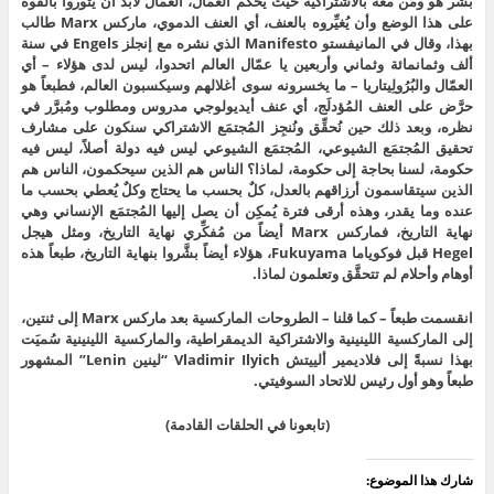
بشَّر هو ومَن معه بالاشتراكية حيث يحكم العمّال، العمّال لابد أن يثوروا بالقوة
على هذا الوضع وأن يُغيِّروه بالعنف، أي العنف الدموي، ماركس Marx طالب
بهذا، وقال في المانيفستو Manifesto الذي نشره مع إنجلز Engels في سنة
ألف وثمانمائة وثماني وأربعين يا عمّال العالم اتحدوا، ليس لدى هؤلاء – أي
العمّال والبُرُولِيتاريا – ما يخسرونه سوى أغلالهم وسيكسبون العالم، فطبعاً هو
حرَّض على العنف المُؤدلَج، أي عنف أيديولوجي مدروس ومطلوب ومُبرَّر في
نظره، وبعد ذلك حين نُحقِّق ونُنجِز المُجتمَع الاشتراكي سنكون على مشارف
تحقيق المُجتمَع الشيوعي، المُجتمَع الشيوعي ليس فيه دولة أصلاً، ليس فيه
حكومة، لسنا بحاجة إلى حكومة، لماذا؟ الناس هم الذين سيحكمون، الناس هم
الذين سيتقاسمون أرزاقهم بالعدل، كلٌ بحسب ما يحتاج وكلٌ يُعطي بحسب ما
عنده وما يقدر، وهذه أرقى فترة يُمكِن أن يصل إليها المُجتمَع الإنساني وهي
نهاية التاريخ، فماركس Marx أيضاً من مُفكِّري نهاية التاريخ، ومثل هيجل
Hegel قبل فوكوياما Fukuyama، هؤلاء أيضاً بشَّروا بنهاية التاريخ، طبعاً هذه
أوهام وأحلام لم تتحقَّق وتعلمون لماذا.
انقسمت طبعاً – كما قلنا – الطروحات الماركسية بعد ماركس Marx إلى ثنتين،
إلى الماركسية اللينينية والاشتراكية الديمقراطية، والماركسية اللينينية سُميَت
بهذا نسبةً إلى فلاديمير ألييتش Vladimir Ilyich “لينين Lenin” المشهور
طبعاً وهو أول رئيس للاتحاد السوفيتي.
(تابعونا في الحلقات القادمة)
شارك هذا الموضوع: