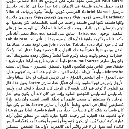
Paul Sartre الفرنسي مُلحِد عتي، لكن كاريوس karius الألماني مُؤمِن،
مُؤمِن جميل وعنده فلسفة في الإيمان رائعة جداً جداً في كتاباته، جابرييل
مارسيل Gabriel Marcel الفرنسي مُؤمِن، وأيضاً نيكولا برديائف Nikolai
Berdyaev الروسي مُؤمِن، هؤلاء وجوديون مُؤمِنون وهؤلاء وجوديون ملاحدة،
وكلها فلسفة لكنها ليس فلسفة واحدة، هي أشبه بالفلسفات، لكن يجمعها أنها
تهتم بالإنسان الفرد بالذات وبعد ذلك – كما قلنا – تُؤكِّد أن الوجود سابق على
الماهية، الوجود – Existence – سابق على الماهية Essence، بمعنى أنك تأتي
– كما قلنا – ولا تُوجَد ماهية مُقدَّرة لك أو مرسومة لك، تأتي أنت Tabula rasa
كما قال جون لوك John Locke، Tabula rasa تعني لوحة بيضاء، عندك هذا
العقل وينمو شيئاً فشيئاً وعندك التجارب الشخصية وتبدأ تختار أنت وتُحدِّد
اختياراتك وتمحو وتُثبِت وتنقد وتُبرِم شيئاً فشيئاً وتتطوَّر، وهذه مسئوليتك أنت،
جان بول سارتر Jean-Paul Sartre طبعاً له عبارة مُرعِبة، أراها عبارة مُرعِبة
حقيقةً، بعض الناس مِمَن يُقدِّسون القوة بالمنطق النيتشوي – نسبةً إلى نيتشه
Nietzsche – وأيضاً الإرداة – إرادة القوة – تلذ لهم هذه العبارة، تُعجِبهم عبارة
حتى المعوق – أي الشخص المُعوَّق – في كرسي مُدولَب لو دخل سباقاً وعلى
الأرجل ولم يفز فهو الملوم، ولك أن تتخيَّل هذا، سارتر Sartre يقول هذا، قال
هو الملوم، لا يُوجَد قدر لكي نلومه لأن الرجل كان مُلحِداً، لا يُوجَد قدر، وليس
أباه وليس أمه وليس المُجتمَع الملوم وإنما هو، كان لابد أن يكون وهو أشل
الرجلين ولا يستطيع أن يسعى عليهم أن يُحقِّق النصر لنفسه وأن يفوز بإزاء
مُتسابِقين أبطال في العدو، وطبعاً أنا أرى أن سارتر Sartre هنا لم يكن غبياً،
كان قاسياً بلا شك، كان قاسياً جداً جداً، هذه العبارة قاسية، لماذا هي مُرعِبة؟
لأنها قاسية، هذه العبارة غير رحيمة، لكنها عبارة ذكية، من منظور مُعيَّن أراها
عبارة ذكية، كيف؟ يُريد أن يكون مُتساوِقاً ومُنسجِماً ومُتسِقاً مع مُقدِّماته، أليس
كذلك؟ أنت تقول لي لا قدر والأمر أُنف كالقدرية الأول، هذا الشخص المسكين