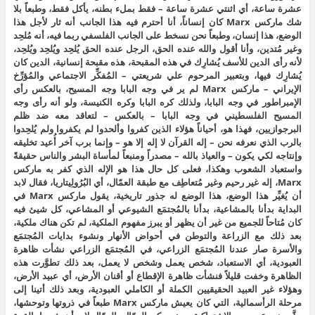
عشرة ساعة، أي اثنتي عشرة ساعة – فقط بملء بطنه، يأكل فقط، وطبعاً بلا
شك ماركس Marx كان إنساناً، أنا أحترم فيه هذا الجانب أنه ثار لأجل هذا
الوضع، هذا إنسان، وطبعاً نحن نسخط على الجانب الفلسفي ربما فيه، أنه مُلحِد
وغير مُتدين، وأنا أقول والله عنده الحق، الرجل عنده الحق يُلحِد ويُلحِد ويُلحِد،
لأنه رأى الدين للأسف يُشارِك في هذه المقبحة، هذه مقبحة إنسانية، الدين كان
يُشارِك فيها، وبتعبير المرحوم علي شريعتي – المُفكِّر الاجتماعي والمُؤرِّخ
الإيراني – ماركس Marx لم ير في وجه البابا وجه المسيح، بالعكس رأى
الإمبراطور في وجه البابا، ولذلك كره البابا وكره الكنيسة، ولو أنه رأى وجه
المسيح الفلسطيني في وجه البابا – بالعكس – لتعاقد معه ضد ظلم
البرجوازيين، فهذا هو، أحياناً هؤلاء الذين كفروا وألحدوا لم يكفروا ولم يُلحِدوا
بالرب الذي نعرفه نحن – إله القرآن لا إله إلا هو – وإنما برب آخر أُعيد تخليقه
وإنتاجه لكي يكون – والعياذ بالله – مصدراً ومنبعاً لمأساة البشر والناس حقيقةً
واستعباد الشعوب وهكذا، فعلى كل حال هذا هو الإله الذي كفر به ماركس
Marx، إله غير رحيم وغير مُتعاطِف مع طبقة العمّال، أي البُرُولِيتاريا، فقال لابد
أن يُغيِّر هذا الوضع، هذا الوضع له جذور تاريخية، يقول ماركس Marx في
البداية بدأنا بالمشاعية، بدأنا بالمُجتمَع الشيوعي أو المشاعي، كل شيئ فيه
كان مُتاحاً للجميع من غير أن يظهر أو يبرز مفهوم الملكية، لم تكن هناك ملكية،
بعد ذلك مع الزراعة والتوطن في أحواض الأنهار ونشوء بدايات المُجتمَع
والأسرة صار عندنا المُجتمَع الزراعي، في المُجتمَع الزراعي نشأت ظاهرة
العبودية، أي الاستعباد، شخص يعمل وشخص لا يعمل، بعد ذلك تطوَّرت هذه
الظاهرة وخفت قليلاً فنشأت ظاهرة الإقطاع أو أقنان الأرض، أي عبيد الأرض،
وهؤلاء غير العبيد الحقيقيين الكملة أو الكاملي العبودية، وبعد ذلك أتينا إلى
مرحلة الرأسمالية، التي كان يعيش ماركس Marx طبعاً في ذروتها وتوحشها،