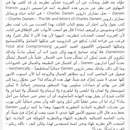
حوَّله بعد قليل وتحدَّث عن أن الغريزة تتحدَّى نظريته بل قد تُلقي بها في
المهاوي في نظر مَن يدرس هذه النظرية، ابنه فرانسيس داروين Francis
Darwin – نجل تشارلز داروين Charles Darwin – في كتابه حياة ورسائل
تشارلز داروين Charles Darwin – The life and letters of Charles Darwin –
كتب يقول وأبي اختار أن يفتتح الباب الثالث بهذا الحديث من باب لفت نظر
القرّاء وتشويش تركيزهم، لماذا؟ قال هو أصعب الأبواب على الإطلاق في كتابه،
لأن الغريزة أصعب التحديات لنظريته، انتبهوا لأن هذا الآن لا يُقال كثيراً، وقد
فرغت من قراءة كتاب يُدافِع عن الداروينية في شكلها الشامل واللامُتسامِح
وشكلها الشمولي الأقصوي العنيد الشرس Total and Compromising
Darwinism، فلا يُوجَد تسامح لديهم وكل شيئ لابد أن يُفسَّر مادياً، ولذلك
يُنكِرون كل شيئ يُمكِن أن يُشكِّل تحدياً حتى الجمال، علماً بأن الجمال يُشكِّل
تحدياً كبيراً لداريون Darwin ، أي الجمال في الطبيعة والجمال في الحيوانات
وما إلى ذلك، ولذلك ينتحر داروين Darwin جمالياً أستاطيقياً – Aesthetically –
فيقول في الماضي كنت أرى مظاهر الجمال والروعة أما الآن استوت الأمور
كلها عندي، لا شيئ يُحرِّك فىّ شيئاً، فهل هذه الرسالة لنا؟ حين نتحوَّل ربما إلى
أقل من بهائم أو جمادات سنُؤمِن بهذا المنطق وسننتحر جمالياً، لا يُمكِن
لموسيقار ولا لفنان ولا لمُغني ولا لمُقريء ولا لرسام ولا لمُشكِّل ولا لشاعر ولا
لكاتب مُبدِع أن يقبل بهذه النهاية المأساوية، أي أن ننتحر حتى جمالياً، من أجل
ماذا؟ يُراد لنا أن ننتحر عقلياً لكي نُنكِر وجود الله وأن ننتحر جمالياً لكي نهرب
من تحديات النظرية المادية التطورية فانتبهوا، وهذا ما كتبه دراوين Darwin
بخط يده، قال الآن تستوي الأمور كلها عندي، لا شيئ يبعث أو يُحرِّك فىّ شيئاً، أي
ماتت الحاسة الجمالية بالنظرية البلهاء وبالنظرية المُوغِلة في المادية، إنها
أصبحت الآو نظرية بلهاء ونحن لسنا مُستعِدين لهذا، ولكن كيف – بالله ربكم –
الغريزة تُشكِّل تحدياً؟