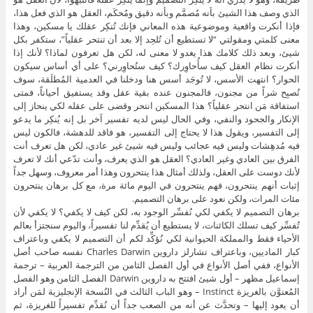
الذي وصف هذا الشيئ بأنه مُصمَّم وبأنه دقيق ومُحكَم، العقل هو الذي فعل هذا،
فإذا أنكرت واقعية وموضوعية هذه المعاني فإنك تُنكِر عقلك يا مسكين، وهذا
معنى كلمتي ومقولتي “لا تستطيع أن تُلحِد إلا بعد أن تنتحر عقلياً”، ستكفر بكل
شيئ، وبعد ذلك كلامك هذا يغدو لا معنى له، لكن هل تعرفون لماذا؟ لأنك إذا
أنكرت نظام العقل كيف سأُحاوِرك؟ كيف ستُحاوِرني؟ على أي أساس سيكون
الحوار؟ انتهت الأسس، لا تُوجَد أسس هنا ودخلنا في العدمية المُطلَقة، سوف
تُصبِح شراً من مجنون، فالمجنون عنده بقية عقل وقد يستفيق أحياناً، فمتى
استفاقة مَن انتحر عقلياً؟ هذا المسكين انتحر وقضى على عقله لكي ينحاز إلى
الإنكار والجحود والنفي، وفي الحال ليس لديه تفسير آخر بل إنه يُنكِر ما يدعو
إلى التفسير، ويقول هذا لا يحتاج إلى التفسير، هو فاقد للدهشة، فالكون ليس
فيه مُدهِشات وليس فيه عجائب وليس فيه شيئ غير عادي، لكن هل تعرف أنت
الفرق بين العادي وغير العادي؟ العقل هو الذي يعرف، وأنت تدّعي أنك لا تعرف
لأنك دوست على العقل، ولذلك أمثال هذا ينتحرون وهذا أمر معروف، وسهل جداً
إثبات أنهم ينتحرون، فهم ينتحرون في اليوم مائة مرة، مع كل برهان ينتحرون
مئات المرات، ولكن نعود على برهان التصميم.
برهان التصميم لا يكفي لكي نُفسِّر الوجود به، لكن كيف لا يكفي؟ لا يكفي لأن
تُفسِّر كيف تسلك الكائنات، لا يستطيع أن يُقدِّم لنا تفسيراً، واليوم سنجتزأ بعالم
الأحياء فقط والمملكة الحيوانية لكي نُؤكِّد لكم أن التصميم لا يكفي وباعتراف
كبار الماديين، وباعتراف تشارلز داروين Charles Darwin نفسه صاحب أصل
الأنواع، ففي أصل الأنواع في أول الفصل الثامن من الترجمة العربية – ترجمة
إسماعيل مظهر – أول شيئ افتتح به داروين Darwin الفصل الثامن وهو الفصل
المُعنوَّن بالغريزة Instinct – وهو الباب الثالث في النُسخة الإنجليزية لمَن أراد
أن يعود إليها – وتحدَّث عن أنه من الصعب جداً أن نُقدِّم تفسيراً للغريزة، ثم