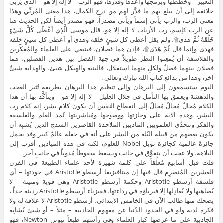
التعبير – وخطَّطها وبرمجها وأعدها وقدَّرها، فهو الرب – لا إله إلا هو – الذي يُربِّي
خلائقه إلى أن يبلغ بهم ما قدَّر لهم من درج الكمال، هذا معنى المُربِّي وهذا
معنى الرب، والرب يأتي إسماً ويأتي مصدراً، فهو مصدر أيضاً لكن الحديث هنا
عن الرب كإسم، رب الأرباب لا إله إلا هو، قال موسى الَّذِي أَعْطَى كُلَّ شَيْءٍ
خَلْقَهُ ثُمَّ هَدَى۩، ولم يقل أعطى كل شيئٍ خلقه وهدى أو أعطى كل شيئٍ خلقه
فهدى وإنما قال ثُمَّ هَدَى۩، فإذن هما فصلان، فينبغي على العلماء والمُفكِّرين
والفلاسفة أن يُمعِنوا النظر طويلاً في جهة الفصل بين هذين الفصلين، هما
فصلان بينهما فصلٌ ولكلٍ منهما استقلال، فالبنية والهيكل شيئ، والهداية شيئٌ
آخر، وهذا من بدائع كتاب الله تبارك وتعالى .
اليوم ستسمعون إلى البرهان وإلى تنظيم هذا البرهان بطريقة تُثير العجب
والدهشة ويعمق بها التأمل في جلال الجليل – لا إله إلا هو – ويتأكَّد بها أن هذا
الكلام مُحالٌ مُحالٌ مُحالٌ إلى انقطاع النفَس أن يكون كلام بشر، إنه كلام رب
البشر، وهذه الآية على وجازتها ووضوحها ومُباشريتها تُمد العلم والفلسفة
والفكر وتتحدَّى العلمويين الماديين الملاحدة القاصرين السذج الذين يُشبِه أن
يكون بعضهم من قبيلة البُله من البشر على أنه في حقله عالمٌ كبير وقد يحمل
جائزةً عالمية كجائزة نوبل Nobel للعلوم، لكنه في هذه الميادين أقرب إلى
البلاهة، ولا عجب أن يتفوَّق في جانب ويسقط سقوطاً مُدوياً في جانبٍ آخر.
قلت قبل أسابيع مُعلِّقاً على كلمة شهيرة لأحد علماء الطبيعة في القرن
العشرين المُنصرِم قال فيها إن ميتافيزيقا أرسطو Aristotle في جودتها – أي
فلسفة أرسطو Aristotle وحكمة أرسطو Aristotle وهى قوية ومتينة – لا
يُضاهيها ولا يُعادِلها إلا فيزياؤه في رداءتها، ففيزياء أرسطو Aristotle رديئة جداً ،
يضحك منها طالب الآن في الخامس الابتدائي، أرسطو Aristotle لا علاقة له ولا
فكرة لديه ولو في الحدود الدُنيا عن مفهوم الجاذبية – مثلاً – أو شيئ يُشابِه
الجاذبية على ما عرضها كبار العلماء وفي رأسهم طبعاً نيوتن Newton، فهو