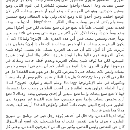
خمس بيضات، وجاء العلماء وأخذوا بيضتين، فمُباشَرةً في اليوم الثاني وضع
بيضتين جديدتين، وهو في الموسم كله يضع أربع أو خمس بيضات، لكن الآن
الوضع اختلف، وحين أخذوا ثلاثة وضع ثلاثة، وفي نهاية المطاف وضع خمسين
بيضة ولم يكتف لخمس بيضات، وطائر النقّار – kingfisher – أخذوا منه بيضه
فحدث نفس الشيئ، علماً بأنه يضع حوالي سبع بيضات، لكن حين أخذوا البيض
وضع بيضاً جديداً، وهكذا تكرَّر الأمر أكثر من مرة، حتى وضع في ثلاثة وسبعين
يوماً إحدى وسبعين بيضة، فمن أين هذه القدرة على الإنتاج؟ ولماذا؟ لابد أن
يكون البيض سبع بيضات هنا أو خمس بيضات هناك، فلماذا إذن؟ يقولون هذه
غريزة، لكن أنا أقول لكم أن حتى هنا الغريزة بشكل عام تفشل، يُوجَد شيئ
يتعدَّى الغريزة، فهم قالوا مثلما تُوجَد غريزة التكاثر والتناسل تُوجَد غريزة
التبييض، لكن هنا يُوجَد شيئ يتعدَّى الغريزة ويخدم خُطة خادمة وشغَّالة في
موضوع التوازن الحيوي، هذا النوع من الطير لابد أن يضع في الموسم خمس
بيضات وليس ثلاث بيضات حتى لا ينقرض، لكن هل هو يفهم هذه الخُطة؟ هل هو
عالم في الإيكولوجيا Ecology؟ هل هذا الطائر عنده بكالوريوس أو ماجسيتر أ
ودكتوراة في علم الإيكولوجيا Ecology وعلم البيئة والتوازن الحيوي؟ لماذا
إذن؟ العلماء يقولون هذه الظاهرة من أعجب الظواهر وصعب جداً تفسيرها،
فهنا لا تضع سبع بيضات وإنما تضع سبعين أو إحدى وسبعين بيضة، وهناك لا تضع
أربع وخمس بيضات وإنما تضع خمسين، فما هذه القدرة غير مفهومة لدى
الطيور على إنتاج البيض بحيث دائماً تُغطي وتُعوِّض الفاقد؟ أرأيتم كيف يحدث
هذا؟ هذا شيئ غريب!
يُوجَد لدينا القندس، وقد قال لي أحدهم يُوجَد رجل غبي في برنامح مَن سيربح
المليون لا يعرف ما هى القدس، فقلت له هذا مُستحيل، لكن اتضح أن السؤال
كان عن القندس وليس القدس، وكثير من الناس لا يعرفون القندس، وعلى كل