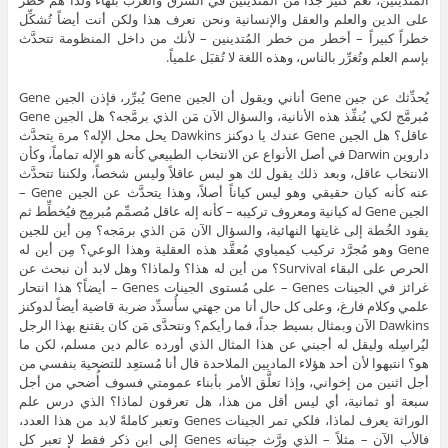
المُتدينين، نعم كثير جداً من المُتدينين في الشرق والغرب بُلهاء ولذا هم خطر
على الدين والعلم والعقل والإنسانية ونحن نعرف هذا ولكن أنت أيضاً تُشكِّل
خطراً كبيراً – أخطر من خطر المُتدينين – لأنك من داخل المنظومة تتحدَّث
بإسم العلم وتُغرِّر بالناس، وهذه اللغة لا تُقبَل علمياً.
يُحدِّثك عن جين Gene أناني ويقول أن الجين Gene يُبرِّر، فإذن الجين Gene
مُبرمَّج لكي يُنفِّذ هذه الأنانية، والسؤال الآن مَن الذي برمَّجه؟ هل الجين Gene
عاقل؟ هل الجين Gene عندك يا دوكنز Dawkins يحل محل الإله؟ مرة يتحدَّث
داروين Darwin في أصل الأنواع عن الانتخاب الطبيعي كأنه هو الإله تماماً، وكأن
الانتخاب عاقل، وبعد ذلك يقول لك هو ليس عاقلاً وليس شخصاً، ولكننا تتحدَّث
عنه كأنه كيان حقيقي وهو ليس كياناً أصلاً، وهذا يتحدَّث عن الجين Gene –
الجين Gene له كيانية ومعروف تركيبه – كأنه إله عاقل مُصمِّم مُبرمِج فيُخطِّط ثم
يقود الخُطة إلى غايتها النهائية، والسؤال الآن مَن الذي برمَجه؟ مِن أين للجين
Gene وهو مُجرَّد تركيب كيمياوي مُعقَّد هذه العقلية وهذا الوعي؟ مِن أين له
الحرص على البقاء Survival؟ من أين له هذا؟ ولماذا؟ وهل لابد أن نبحث عن
غرائز في الجينات Genes – على مُستوى الجينات Genes – أيضاً؟ هذا انتحار
علمي وكلام فارغ، وعلى كل حال أنا من جهتي سأُسدِّد ضربة قاضية أيضاً لدوكنز
Dawkins الآن وبمثال بسيط جداً، فما رأيكم؟ ونتحدَّى مَن كان يقتنع بهذا الرجل
ليُراسِله وليقل له أجبني عن هذا المثال الذي أورده عالم دين مسلم، لكن ما
هو؟ انتبهوا لأن أحد هؤلاء الماديين الملاحدة قال أنا مُستعِد للتضحية بنفسي من
أجل اثنين من إخواني، وإذا تعلَّق الأمر بأبناء عمومتي فسوف أُضحي من أجل
سبعة أو ثمانية، أي ليس أقل من هذا، هل تعرفون لماذا؟ الذي درس علم
الوراثة يعرف لماذا، فلكي تمر الجينات Genes وتعبر كاملةً لابد من هذا العدد،
فالأب الآن – مثلاً – الذي ورَّث جيناته Genes إلى ابن ذكر فقط لا تعبر كل