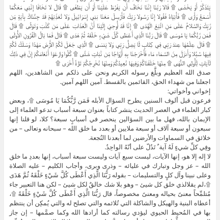
يَتَذَكَّرُ أَوْ يَخْشَى ۩ قَالا رَبَّنَا إِنَّنَا نَخَافُ أَن يَفْرُطَ عَلَيْنَا أَوْ أَن يَطْغَى ۩ قَالَ لا تَخَافَا إِنَّنِي مَعَكُمَا
أَسْمَعُ وَأَرَى ۩ فَأْتِيَاهُ فَقُولا إِنَّا رَسُولا رَبِّكَ فَأَرْسِلْ مَعَنَا بَنِي إِسْرَائِيلَ وَلا تُعَذِّبْهُمْ قَدْ جِئْنَاكَ بِآيَةٍ مِّن
رَّبِّكَ وَالسَّلامُ عَلَى مَنِ اتَّبَعَ الْهُدَى ۩ إِنَّا قَدْ أُوحِيَ إِلَيْنَا أَنَّ الْعَذَابَ عَلَى مَن كَذَّبَ وَتَوَلَّى ۩ قَالَ
فَمَن رَّبُّكُمَا يَا مُوسَى ۩ قَالَ رَبُّنَا الَّذِي أَعْطَى كُلَّ شَيْءٍ خَلْقَهُ ثُمَّ هَدَى ۩ قَالَ فَمَا بَالُ الْقُرُونِ الأُولَى
۩ قَالَ عِلْمُهَا عِندَ رَبِّي فِي كِتَابٍ لّا يَضِلُّ رَبِّي وَلا يَنسَى ۩ الَّذِي جَعَلَ لَكُمُ الأَرْضَ مَهْدًا وَسَلَكَ لَكُمْ
فِيهَا سُبُلا وَأَنزَلَ مِنَ السَّمَاء مَاء فَأَخْرَجْنَا بِهِ أَزْوَاجًا مِّن نَّبَاتٍ شَتَّى ۩ كُلُوا وَارْعَوْا أَنْعَامَكُمْ إِنَّ فِي ذَلِكَ
لَآيَاتٍ لِّأُولِي النُّهَى ۩ مِنْهَا خَلَقْنَاكُمْ وَفِيهَا نُعِيدُكُمْ وَمِنْهَا نُخْرِجُكُمْ تَارَةً أُخْرَى ۩
صدق الله العظيم وبلَّغ رسوله الكريم ونحن على ذلكم من الشاهدين، اللهم
اجعلنا من شهداء الحق، القائمين بالقسط. آمين اللهم آمين.
إخواني وأخواتي:
فرعون قبل ألوف السنين يطرح السؤال الأبله فَمَن رَّبُّكُمَا يَا مُوسَى ۩، وبعض
كبار العلماء في العصر الحديث ينشر كتاباً بعنوان سبعة أسباب تدعو العلماء إلى
الإيمان بالله، فهل ما بين السؤالين ينحصر في أسبابٍ سبعة؟ كلا، لو قلنا إنها
سبعون أو سبعة آلاف أو سبعة ملايين أو بعدد ما خلق الله – سبحانه وتعالى – من
خلائق في السماوات والأرضين لما أبعدنا النُجعة.
وفِي كلِّ شيءٍ لَهُ آية ٌ تَدُلّ على أنّهُ الواحِدُ.
لا إله إلا هو، إنها الآيات، ليست سبع آيات وليست سبعة أسباب، إنها بعددِ ما خلق
الله – عز وجل وتبارك في عليائه – وذرى وبرى، وأجاب الكليم – عليه الصلاة
وعلى نبينا وآل كلٍ والتسليمات – بقوله رَبُّنَا الَّذِي أَعْطَى كُلَّ شَيْءٍ خَلْقَهُ ثُمَّ هَدَى
۩،لم يقلالذي خلق كل شيئ – وهو بلا شك خالقٌ لكل شيئ – لكن هنا التعبير جاء
مُتلمِّحاً معنىً بحياله ومعنىً مخصوصاً، قال رَبُّنَا الَّذِي أَعْطَى كُلَّ شَيْءٍ خَلْقَهُ ۩،
أعطاه البنية والهيكل والشاكلة التي تُلائمه والتي تصلح له والتي يُمكِن أن ينتظم
بها في المُحيط الحيوي ليؤدي رسالته كما أرادها الله وكما صمَّمها – إن جاز