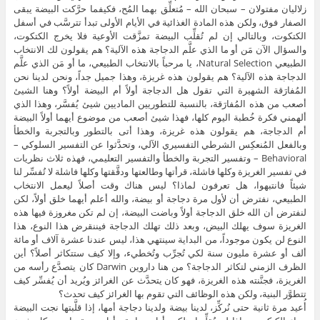
زلاليان مفتولان – سبحان الله – مُتعلِّق بهما المُح، فكيفما حرَّكت البيضة يبقى
الصفار فوق، ولكن هذه المادة الغذائية في الأيام الأولى تبدأ تترسَّب في أسفل
الكتكوت، وبالتالي إن لم تُقلِّب البيضة تمزَّقت الأوعية فلا يخرج الكتكوت،
والسؤال الآن مَن أو ما الذي علَّم الدجاجة هذه الآلية؟ هم يقولون لك الانتخاب
الطبيعي Natural Selection، يا مرحباً بالانتخاب الطبيعي، ما أو مَن الذي علَّم
الدجاجة هذه الآلية؟ هم يقولون هذه غريزة، وهذا جميل جداً، ونحن لدينا نحن
المُفارَقة الشهيرة التي تقول هل الدجاجة أولاً أم البيضة أولاً؟ وهنا الشيئ
أصعب من هذه المُفارَقة، بالنسبة للتطوريين الماديين شيئ يُفسَّر، وهذا الذي
ألهمني فكرة خُطبة اليوم كلها، فهذا شيئ أصعب من موضوع أيهما أولاً البيضة
أم الدجاجة، هم يقولون هذه غريزة، وهذا أتى بالتطور وبالتجربة والخطأ
وبالفعل المُنعكِس الشرطي التفسيري الآلي، وتحدَّثوا عن التفسير السلوكي –
Behavioral – وتفسير التجربة والخطأ والتفسير التعليمي، فهذه ثلاث نظريات
في تفسير الغريزة وكلها فاشلة، قرأتها وطالعتها ودقَّقتها وكلها فاشلة لا تُفسِّر لنا
شيئاً فانتبهوا، هل تعرفون لماذا؟ ليس هناك وقت أصلاً ليعمل الانتخاب
الطبيعي، نفترض أن لأول مرة دجاجة أو بيضة، والله أعلم أيهما خلق أولاً، لكن
لنفترض أن الله خلق الدجاجة أولاً وباضت البيضة، إن لم تكن مغروزة فيها هذه
الغريزة سوف يهلك البيض، وبعد ذلك تهلك الدجاجة فيننقرض هذا النوع، هذا
النوع لن يكون موجوداً، من البداية سينتهي هذا، ليس عندنا عشرة آلاف أو مائة
ألف أو عشرة مليون سنة لكي تُجرِّب وتُخطيء، وإلا كيف ستتكاثر أصلاً؟ أين
الظرف الزمني لتكاثر الدجاجة؟ من هنا داروين Darwin كان يتصدَّع رأسه من
الغريزة، فجنَّنته هذه الغريزة، فهو كان يتحدَّث عن الغرائز ويُريد أن يُفسِّر كيف
تتطوَّر البنية، ولكن هذه الوظائف التي تقوم بها الغرائز كيف تحدث؟
أُعيد مرة ثانية حتى نُركِّز، لدينا بيضة ولدينا دجاجة أمها، إذا قلَّبتها نجت البيضة