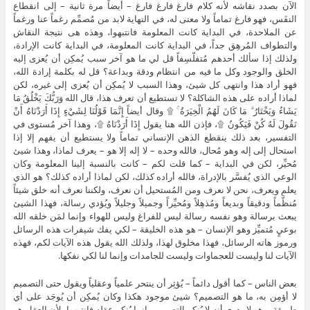
الآن بصدد نقاشه لأنه كلام فارغ فارغ فارغ – أيضاً مرة ثانية – إلى انقطاع
النفَس، فهو فارغ تماماً ولا معنى له، في النهاية لابد من مُصمِّم رغماً عنا ورغماً
عن الملاحدة، في البداية كانت المعلومة فانتبهوا، وهذه هى نتيجة النقاش
والتطواف المُرهِق جداً، في البداية كانت المعلومة، في البداية كانت الإرادة،
ولذلك إذا سألك أحدهم مُتفلّسِفاً قل لي ما هو آخر سبب يُمكِن أن يُعزى إليه
الخلق والوجود وكل ما فيه من انتظام ودقة وبداعة؟ قل له بكلمة إرادة الله،
فهو أراد هذا وانتهى كل شيئ، وهذا السبب لا يُمكِن أن يُعزى إلى غيره، لكن
لماذا أراده على هذه الشاكلة؟ لا تستطيع أن تعرف هذا، قال الله وَرَبُّكَ يَخْلُقُ مَا
يَشَاءُ وَيَخْتَارُ ۗ مَا كَانَ لَهُمُ الْخِيَرَةُ ۚ ۩ وقال أيضاً إِنَّمَا قَوْلُنَا لِشَيْءٍ إِذَا أَرَدْنَاهُ أَنْ
نَقُولَ لَهُ كُنْ فَيَكُونُ ۩، فإذن الله هنا يقول إِذَا أَرَدْنَاهُ ۩، وهذا آخر مُستوى في
التفسير، بعد ذلك ينقطع الذهن الإنساني تماماً ولا يستطيع أن يفهم إلا إذا
استحال إلى إله وهو مُحال، فالله وحده – لا إله إلا هو – يعرف لماذا، وهذا شيئ
مُحيِّر، لكن في البداية – كما قلت لكم – كانت بالنسبة إلينا المعلومة وكان
الوعي الذي يُفسَّر بالإدراة، فالله أراده كذلك، لكن لماذا أراده كذلك؟ هو الذي
يعلم ويعرف، نحن لا نعرف ومن المُستحيل أن نعرف، ولكننا نعرف أنه خلق شيئاً
مُنظَّماً ودقيقاً وبديعاً ومُذهِلاً ومُحيِّراً وجميلاً وجليلاً ويُؤدي رسالة، فهذا الشيئ
يبعث برسالة وهو نفسه رسالة ليس للفراغ وليس للهواء وإنما لمَن خلقه الله
بوعيٍ مُتميِّز وهو الإنسان – هو هذه الخليقة – لكي يفك شيفرات هذه الرسائل
ورموز هاته الرسائل، فهذا مخلوق لهذا، ولذلك الله يقول هذه الآيات لكم، فهذه
الآيات لنا وليست للعجماوات وليست للجامدات وإنما لنا لكي نفكها.
بعض الناس – كما أقول دائماً – يُؤثِر أن ينتحر علمياً وعقلياً ويقول حتى التصميم
لا أؤمِن به، ما هو التصميم؟ شيئ موجود هكذا وكان يُمكِن أن يُوجَد على أي
طريقة، وهو لا يدري أنه لا يُنكِر التصميم وإنما يُنكِر عقله فانتبهوا، لأن العقل هو