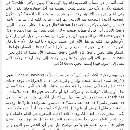
المسألة، أي عن مسألة التضحية فانتبهوا، كيف هذا؟ يقول دوكنز Dawkins في
الحقيقة الأم أو الأب حين يذهب يُضحي بنفسه من أجل صغاره فإنه يكون أنانياً
وفي أعلى درجات الأنانية، وهذا أمر عجيب، ما هذه المنُاقَضة؟ كيف تكون
التضحية أنانية؟ التضحية ضد الأنانية، إنها إيثار وغيرية، لكنه قال لك هى أنانية،
فكيف يا ريتشارد دوكنز Richard Dawkins؟ قال في هذا الكتاب ضخم – الجين
Gene الأناني أتى في أربعمائة صفحة – لأن الذي يفعل هذا هو الجين Gene،
فالجين Gene الأناني الذي يُريد أن يعبر ويُريد أن يستمر من جيل إلى جيل، كأن
الأم تعلم هذا، لكنه لم يقل الأم التي عندها غريزة – يا ليته قال الأم – بل قال
الجين Gene، قال الجين Gene يعلم أن الأم إذا لم تُضح هلك الصغار، فإذا هلك
الصغار هلك الجين Gene، كأن الجين Gene يستخدم الأم مطيةً له لكي يعبر –
To Pass – من الأم إلى جيل أولادها ومن أولادها إلى أولاد أولادها وهكذا لكي
يبقى إلى اليوم، فهذا إسمه الجين Gene الأناني.
هل فهمتم فكرة الكتاب؟ هذا كل كتاب ريتشارد دوكنز Richard Dawkins، يقول
لا يُوجَد شيئ اسمه تضحية وإيثار وغيرية في عالم الحيوانات، تُوجَد جينات
Genes مُبرمَّجة لكي تستخدم المُتعضيات والكائنات الحية والبُنى الحية كوسائل
نقل أو وسائل مُواصَلات أو مراكب لها أو ماكينات، فهو قال هذه ماكينات –
Machines – تستخدمها لكي تعبر بها إلى الأجيال الأخرى، وهذا أمر عجيب، هل
هذا تفسير علمي؟ هل هذه لغة علمية؟ هل تشتمون هنا رائحة علم؟ هل وجدتم
رائحة علم قابل للتزييف أو علم قابل للاختبار؟ لا يُوجَد هذا أبداً، هذه – كما قلت
لكم – مجازات Metaphors، وهذه اللغة الأدبية الشعرية في العلم فاشلة لأنها
ذبح للعلم، العلم حين يبدأ يتحدَّث بهذه الطريقة يفشل فانتبهوا، هذا الشيئ
خطير جداً على العلم، هو يدّعي ويصيح ليل نهار أن الخطر من الدين ومن