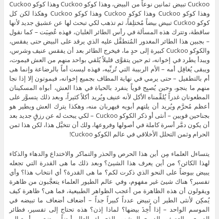
Cuckoo تبيض ثمانين نوعاً من البيض، وهذا كوكو Cuckoo وهذا كوكو Cuckoo
وهذا كوكو Cuckoo وهذا كوكو Cuckoo وهذا كوكو Cuckoo وهكذا لكن كل
كوكو Cuckoo تبيض بيضاً مُختلِفاً، ثم تذهب لكي تبحث لها عن عشيق جديد لأنها
ساقطة، وتترك هذه المسألة في رأس الطائر الغلبان، فهذه عُصِبَت – كما نقول
– بجبين هذا الطائر المغدور المُتطفَّل عليه الذي يرقد على البيض حتى يفقس،
والكوكو Cuckoo كبيرة إلى حدٍ ما، فيخرج الطائر بعد أن يفقس عنيف وشرس،
ويبدأ يطرد في إخوانه، ثم حين يتقوَّى قليلاً يُلقي بواحد منهم من العش فيموت،
ويبقى يُغافِل أمه – الأم الربيبة التي تُربِّيه، فهذه ليست أماً بالرضاعة وإنما هى
أم بالتطفيل – حتى يرمي في نهاية المطاف بجميع إخوانه، فيموتون إلا إذا نجا
منهم ما ينجو، وحين يُصبِح قوياً ينفرد بالحياة في هذا العش، أبواه المسكينان
المطعونان غدراً يُلقِّمناه الأكل لأنه عنيف ويُريد أكلاً كثيراً، وبعد ذلك يتسوَّر على
أعظم مُحرَّم ويُريد أن يلتهم أبويه فيهربان منه، وهكذا يترك العش ويطير هو
بجناحين قويين – أنثى أو ذكر الكوكو Cuckoo – لكي يبحث له عن رزقٍ جديد بعد
أن يكون دمَّر أسرة كاملة في أصولها وفروعها، ولك أن تتخيَّل هذا، لكن هذا ثمن
الحرام وثمن التحلل الأخلاقي في عالم الكوكو Cuckoo!
يتساءل العلماء مِن أين هذا الحرص والحذر والتماكر والاختداع والدهاء والذكاء
لهذا الكائن؟ من أين يعرف هذا الشيئ؟ وبعد ذلك ما هى القدرة التي تجعله
يبيض بيوضاً على النحو الذي ذكرت لكم؟ ما هى القدرة؟ أي انتخاب هذا؟ وأي
تفسير؟ هناك شيئ غير مفهوم، وفي عالم الطيور العلماء يتعجَّبون من ظاهرة
ويقولون أن هذه الظاهرة من أعجب الظواهر الطبيعية، فما هى؟ ظاهرة كيف
يُمكِن لأنثى الطير أن تبيض عدداً كبيراً جداً – أضعاف أضعاف ما تبيضه في
الموسم الواحد – إذا أُخِذَ بيضها؟ لماذا إذن؟ هذه تحتاج إلى تفسير، فطائر
الدوري – العصفور الدوري المشهور الذي يلف العالم أيضاً – يضع من أربع إلى