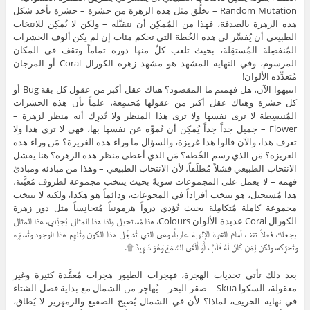
Random Mutation – تخلُّق مثل هذه الزهرة من حشرة – حشرة تأخذ شكل
هذه الزهرة بالصدفة، فهذا من المُمكِن أن نتقبَّله – ولكن لا يُمكِن للانتخاب
الطبيعي أن يُفسِّر لي هذه الخُطة التي تحكم مئات إن لم يكن ألوف الحشرات
المُنفصِلة المُستقِلة، بحيث تلعب كلٌ منها دوره تماماً وتقف في المكان
المرسوم، وفي النهاية المشهد هو مشهد زهرة الكورال Coral أو المرجان
مُتعدِّدة الألوان!
انتبهوا الآن، هل فهمتم ما المقصود؟ هناك عقل أكبر من عقول كل بقة Bug أو
كل حشرة وهناك عقل أكبر من عقولها مُجتمِعة، علماً بأن هذه الحشرات
المُنبسِطة لا ترى نفسها ولا ترى هذا المنظر ولا تُدرِك أنه منظر لزهرة –
Flower – جميل جداً جداً يُمكِن أن تُموِّه عن نفسها بها، فهى لا ترى هذا ولا
تعرف هذا، والآن قالوا هذا غريزة، والسؤال ما وراء هذه الغريزة؟ مَن وراء هذه
الغريزة؟ مَن الذي رسم الخُطة؟ مَن الذي أعطى منظر هذه الزهرة؟ هنا يفشل
الانتخاب الطبيعي فشلاً مُطلَقاً، لأن الانتخاب الطبيعي – وهذا من مبادئه ومبادئ
فهمه – لا يعمل على المجموعات سويةً بحيث ينتخب مجموعة لظروف مُعيَّنة،
هذا مُستحيل، هو ينتخب أفراداً في المجوعات، ودائماً هو هكذا، ولكنه لا ينتخب
مجموعة كاملة مُتكامِلة بحيث تُؤدي درواً هَرمونياً مُتجانِساً مثل دور زهرة
الكورال Coral عديدة الألوان Colours، هذا مُستحيل ولذا هذا المثال يُجنِّني، هذا المثال
يجعلك فعلاً تقف أمام القدرة الإلهية عارياً، وهى التي تُشغِّل هذا الكون وتُلهِم هذا الوجود وتُسيِّره
وتُحرِّكه، ولكن لِمَن كَانَ لَهُ قَلْبٌ أَوْ أَلْقَى السَّمْعَ وَهُوَ شَهِيدٌ ۩.
بعد ذلك تأتي تحديات الهجرة، فهجرات الطيور هجرات مُعقَّدة كثيرة وغير
معقولة، السكوا Skua – صقر البحر – يُهاجِر من الشمال مع بداية فصل الشتاء
في نهاية الخريف، لماذا؟ لأن في الشمال يُصبِح الصقيع والزمهرير لا يُطاق،