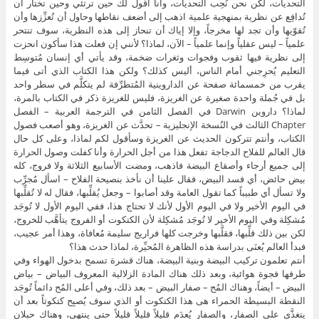
التحديات، لكن نحن نُحِب التحديات، وأنا أقول لك حين ترتئي وحين تختار أن
تُدافِع عن نظرية بمنهجية علمية اذهب إلى أضعف نقاطها وحاول أن تُعزِّزها وأن
تُقوّيها وأن تجد لها مخرجاً، وإلا إياك أن تنحاز إلى هذه النظرية، سوف تنتحر
علمياً – ليس عقلياً وإنما علمياً – الآن، لماذا؟ لأنني إن فعلت هذا سأكون انحزت
إلى نظرية فيها ثقوب وفجوات وثغرات ضخمة، وقد يأتي أي إنسان مُتوسِط
التعليم يُحرِجني أمام الناس، أليس كذلك؟ ولكن هذا الكتاب الذي أتى فيما
يقرب من خمسمائة صفحة عن الداروينية المُتطرِّفة لم يتكلَّم في سطر واحد
بل في جُملة واحدة صغيرة عن الغريزة، فليس للغريزة ذكر في الكتاب بالمرة،
لماذا؟ داروين Darwin في الفصل الثامن في الترجمة العربية – الفصل
Chapter الثالث في النُسخة الإنجليزية – تحدَّث عن الغريزة، وهو أصعب فصول
الكتاب، وأنتم تتركون الحديث عن الغريزة وسأقول لكم لماذا، وعلى كل حال
قال العالم للفلاح الدجاجة تفعل هذا من أجل الحرارة وأنا كفلت وصول الحرارة
إلى جميع أرجاء وأصقاع البيضة فاذهب، ومضت الأسابيع الثلاثة ولا فروج، كله
بيض حائض، أي فسد البيض، فقال علينا أن نأخذ بنصيحة الفلاح – اسأل مُجرِّب
ولا تسأل أي طبيباً كما تقول العامة وقد أصابوا – وجعل يُقلِّبها، فقال له لا تُقلِّبها
في اليوم الأخير ولا في اليوم الأول لأنك لا تحتاج هذا، ففي اليوم الأول لا تُوجَد
مُشكِلة وفي اليوم الأخير لا تُوجَد مُشكِلة لأن الكتكوت أو الفروج يتأهَّب للخروج،
لكن بين ذلك قلِّبها، فقلَّبها وخرجت كلها فراريج سليمة مُعافاة، وهذا أمر عجيب،
فبدأ العالم يُعنَى بدراسة هذه الظاهرة المُحيِّرة، لماذا حدث هذا؟
أنتم تعلمون تركيب البيضة وبنية البيضة، هناك قشرة تسمح بدخول الهواء وفي
طرفها فجوة هوائية، وبعد ذلك هناك المادة الزلالية المعروف البياض – بياض
البيض – أيضاً، وهناك المُح – صفار البيض – بعد ذلك، وفي أعلى المُح دائماً تُوجَد
النقطة البسيطة الحمراء هى هذا الكتكوت أو الذي سوف يُصبِح كتكوتاً بعد أن
يتغذَّى على الصفار، والصفار يُعدَم قليلاً قليلاً قليلاً حتى ينتهي، وهناك حبلان