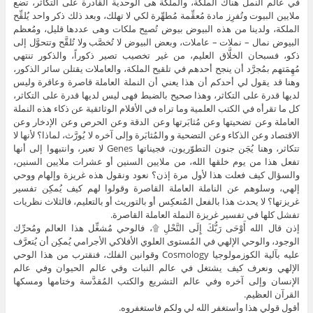
في عالم النمل هناك الملكة، والملكة هى الوحدية القادرة على التكاثر، تضع
ملايين البيوت وتُفرِز مادة مُعقِّمة مُطهِّرة لكي لا تهلك، وبعد ذلك ذكر واحد يُلقِّح
الملكة، ولدينا من هذه البيوض بيوض تُصبِح ملكات وهى عددها قليل، ومُعظم
البيوض نمال – نملات – عاملات، وبعض البيوض لا تُخصَّب ولا تُلقَّح وتتحوَّل إلى
ذكو، فسبحان الخلَّاق العليم، من غير تخصيب تصير ذكوراً، والذكور تنتهي
مُهِمَتهم بمُجرَّد أن ينجح أحدهم في تلقيح الملكة، والعاملات يقتلن سائر الذكور،
وهنا قد يقول لي أحدكم أن هذا يعني أن النملة العاملة قاصرة وعاقرة وليس
لديها قدرة على التكاثر، وهذا صحيح بالضبط فهى ليس لديها قدرة على التكاثر،
كل ما تقرأه في الكتب العلمية وما تراه في الأفلام الوثائقية عن ذكاء هذه النملة
العاملة وعن تضحيتها وعن مُثابَرتها وعن الدقة وعن الحرص وعن الإدخار وعن
الاقتصاد وعن الذكاء وعن التضحية و والمُثابَرة وإلى آخره لا يُورَّث، لماذا؟ لأنها لا
تتكاثر، وهنا يُجَن جنون التطوّريون، فجيناتها Genes لا تعبر، وانتبهوا إلى أنها
تفعل هذا من يوم خلقها الله، من ملايين السنين أو عشرات ملايين السنين،
والسؤال كيف فعلت هذا لأول مرة إذن؟ نعود ونقول هذه غريزة وإلهام ووحي
إلهي، وسلوهم عن الناملة العاملة القاصرة وقولوا لهم كيف يُمكِن تفسير
غريزتها؟ لا يحدث هذا بالفعل المُنعكِس أو بالتوريث أو بالتعليم، فالثلاث نظريات
تفشل كلها في تفسير غريزة النملة العاملة القاصرة.
إذن قال الله أَوْحَى رَبُّكَ إِلَى النَّحْلِ ۩، فالوحي مُشغِّل هذا العالم ومُحرِّك
الوجود، والوحي الإلهي في المُستوى العلوي الأفلاكي الأجرامي يُمكِن أن يُتعرَّف
عليه بآلية الكوزمولوجيا Cosmology وقوانين الفلك، فنقترب من هذا الوحي
الإلهي ونعرف كيف يشتغل في عالم النبات وفي عالم الحيوان وفي عالم
الإنسان وإلى آخره وفي عالم التشريع والكتب المُقدَّسة وختامها ومسكها
القرآن العظيم.
أقول قولي هذا وأستغفر الله لي ولكم فاستغفروه.