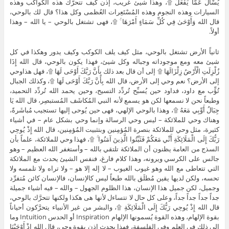
يُسْأَلُ عَمَّا يَفْعَلُ ۩، وهذا شيئ غريب، إذن كيف تتحرَّك هذه الكواكب وهذه
السيارات وهذه النجوم وهذه المُسْتَعِرات العُظمى وكل هذا؟ قال لك بالوحي،
قال الله وَأَوْحَىٰ فِي كُلِّ سَمَاءٍ أَمْرَهَا ۚ ۩، فهى تشتغل بالوحي – يا الله – وهذا
أولاً.
ثانياً الأرض تشتغل بالوحي، مثل كيف يلف الكوكب وكيف يدور وهكذا في كل
شيئ معه ومع موجوداته وجباله وكل شيئ، فهذا يكون بالوحي، قال الله إِذَا
زُلْزِلَتِ الْأَرْضُ زِلْزَالَهَا ۩ إلى أن قال بعد ذلك بِأَنَّ رَبَّكَ أَوْحَى لَهَا ۩، فهل هذاوحي
إلى الأرض؟ نعم وحي إلى الأرض، قال الله بِأَنَّ رَبَّكَ أَوْحَى لَهَا ۩، وكذلك الجبال
تُؤِّب مع داود، فداود حين يُسبِّح تُردِّد التسيح، وحين يحمد الله تُردِّد التحميد،
وطبعاً نحن لا نسمعها لكن هو يسمع لأنه النبي المُكاشَف المُستبصِر، قال الله يَا
جِبَالُ أَوِّبِي مَعَهُ ۩، وهذا بالوحي الإلهي، فهى حين يُوحى إليها تستجيب مُباشَرةً،
وهناك وحي للملائكة – ليس وحي الرسالة وإنما وحي بشكل عام – في أشياء
كثيرة، مثل وحي للملائكة بنصرة المُؤمِنين وبتثبيت المُؤمِنين، قال الله إِذْ يُوحِي
رَبُّكَ إِلَى الْمَلَائِكَةِ أَنِّي مَعَكُمْ فَثَبِّتُوا الَّذِينَ آمَنُوا ۚ ۩، فهذا وحي للملائكة، علماً بأن
السذج من العامة يظنون أن الملائكة تلتقي بالله – وأستغفر الله العظيم – وهو
جالس على الكرسي ويرونه، وهذا كلام فارغ، فنفس الشيئ يحدث مع الملائكة
التي تتعاطى مع الله وهو غيوب الغيوب – لا إله إلا هو – ولا تراه ولا تلمسه ولا
تحسه، ولكن لديها يقين مُطلَق بالله طبعاً ليس كالإنسان، فالإنسان كائن مُتفرِّد
وجميل، لكن جميل هذا الإنسان، هذا الظلوم الجهول – والله – فيه أشياء جميلة
جداً جداً جداً جداً، وعلى كل حال لا تتساءل لأنها هى هكذا ولكنها تتحرَّك بالوحي،
قال الله إِذْ يُوحِي رَبُّكَ إِلَى الْمَلَائِكَةِ ۩، والبشر من غير الأنبياء يتحرَّكون أحياناً
بقوة الإلهام، وهذه القوة يُسمونها الإلهام Inspiration أو الحدس Intuition وما
إلى ذلك في العلم وفي الفلسفة، فهذا يحدث إذن بقوة وحي، قال الله إِذْ أَوْحَيْنَا