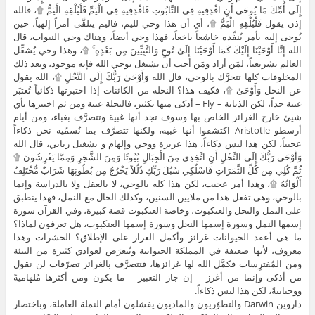
إِلَى أُمِّكَ مَا يُوحَى أَنِ اقْذِفِيهِ فِي التَّابُوتِ فَاقْذِفِيهِ فِي الْيَمِّ فَلْيُلْقِهِ الْيَمُّ ۩، فالله
إذن يقول فَلْيُلْقِهِ الْيَمُّ ۩، أي أن هذا وحي لليم، فاليم يتلقَّى أمراً إلهياً، حين
يُوحى إليه بأمر يُنفِّذه خاشعاً باخعاً، فهذا وحي أيضاً، وهناك وحي النبوات، قال
الله إِنَّا أَوْحَيْنَا إِلَيْكَ كَمَا أَوْحَيْنَا إِلَىٰ نُوحٍ وَالنَّبِيِّينَ مِن بَعْدِهِ ۚ ۩، وهذا وحي يُشغِّل
العالم تشريعياً، لمَن أراد ومَن أحب أن يشتغل بوحي الله فإنه موجود، وبعد ذلك
المخلوقات كلها تتحرَّك بالوحي، قال الله وَأَوْحَىٰ رَبُّكَ إِلَى النَّحْلِ ۩، الله يقول
عن النحل وَأَوْحَىٰ ۩، فكيف هذا؟ النحلة من الكائنات إذا اختبرتها ذكائياً تُعتبَر
غبية جداً، لكن الذبابة – Fly – أذكى منها بكثير، فالنحلة غبية ومن ثم اختبرها بأي
شيئ خارج الغرائز الخاص بها وسوف تجد أنها غبية وتتصرَّف بغباء، ومن أيام
أرسطو Aristotle اكتشفوا أنها غبية، ولكنها تتصرَّف بما نُسمّيه نحن ذكاءاً
عجيباً، لكن هذا ليس ذكاءاً، هذا غريزة ووحي وإلهام و تشغيل رباني، قال الله
وَأَوْحَى رَبُّكَ إِلَى النَّحْلِ أَنِ اتَّخِذِي مِنَ الْجِبَالِ بُيُوتًا وَمِنَ الشَّجَرِ وَمِمَّا يَعْرِشُونَ ۩
ثُمَّ كُلِي مِن كُلِّ الثَّمَرَاتِ فَاسْلُكِي سُبُلَ رَبِّكِ ذُلُلاً يَخْرُجُ مِن بُطُونِهَا شَرَابٌ مُّخْتَلِفٌ
أَلْوَانُهُ ۩، وهذا أمر عجيب، لكن هذا كله بالوحي، لا بالعقل ولا بالدراسة وإنما
بالوحي، وهى تفعل هذا من ملايين السنين، وكذلك الحال مع النمل، فهذا ينطبق
على النمل والنحل والعنكبوت، وخاصة العنكبوت قصة كبيرة، وفي القرآن سورة
إسمها النمل وسورة إسمها النحل وسورة إسمها العنكبوت، هل تعرفون لماذا؟
ما هى أعقد الحيوانات غرائز وأكمل الغراز على الإطلاق؟ الحشرات وهذا
معروف، لأنها ضعيفة في المملكة الحيوانية وتُتعرَض لعوادي كثيرة من البيئة
ومن المُفترِسات فكمَّل الله لها غرائزها، فتتصرَّف بالغرائز تصرّفات لن نقول
من أذكى وإنما من أغرز – إن جاز التعبير – ما يكون ومن أكثرها مُلهاميةً
ووحيانيةً، لكن هذا ليس ذكاءاً.
داروين Darwin والتطوّريون والماديون يفشلون أمام النملة العاملة، وباختصار