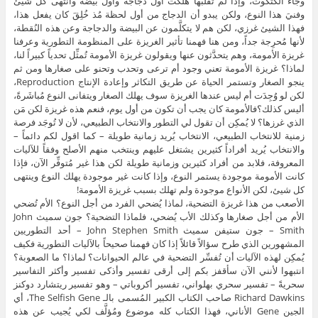
وجاء الكتكوت، وإذا لم تُقلِّبها هلكت أول دجاجة وأول بيضة وانتهى كل شيئ
وفنيَ هذا النوع، ولكن يبدو أن الدجاج من أول لحظة مُذ خُلِقَ كان يفعل هذا،
فهذا الشيئ غرزي، لكن هم لا يتكلَّمون عن البيضة والدجاجة وعن هذه النُقطة،
لأنها مُحرِجة جداً، ومن هنا فهمنا تأثير الغريزة على المنظومة التطورية وعرفنا
غريزة الأمومة، وهم يتحدَّثون عنها ويقولون غريزة الأمومة تُمثِّل تحدياً كبيراً لنا،
لماذا؟ غريزة الأمومة تعني وجود أم ترعى وتحدب وتحنو على صغارها ومن ثم
ينجو الصغار وتستمر الحياة عن طريق التكاثر وإعادة الإنتاج Reproduction،
لكن لو وُجِدَت أم ليس عندها الغريزة سوف يهلك الصغار ويتفانى النوع مُباشَرةً،
أليس كذلك؟فالأمومة كان يجب أن تكون من أول يوم، فنعم هذه غريزة لكن مَن
الذي غرزها؟ لا يُمكِن أن تقول لي التطور والانتخاب الطبيعي، لأن لا تُوجَد فرصة
زمنية للانتخاب الطبيعي، الانتخاب يُريد زمانية طويلة – كما اقول لكم دائماً –
والانتخاب يُريد أفراداً كثيرين يشتغل عليهم وينتخب منهم الأصلح وفقاً للآليات
المعروفة، فلابد من أفراد كثيرين وزمانية طويلة لكن هذا غير مُتوفِّر الآن، فإذا
كانت الأمومة موجودة يستمر النوع، وإذا كانت غير موجودة يهلك النوع وينتهى
كل شيئ، لكن الأنواع موجودة ولم تهلك بسبب غريزة الأمومة!
الأصعب من هذا غريزة التضحية، لماذا يُضحي الفرد من أجل النوع؟ الأم تُضحي
الأم من أجل صغارها وكذلك الأب يُضحي، فلماذا التضحية؟ جون سميث John
Smith – جون ستيفن سميث John Stephen Smith – أحد التطوريين
المشهورين الذي طرح سؤالاً قائلاً إذا كان فهمنا صحيحاً بالآليات التطورية فكيف
يُمكِن لهذه الآليات أن تُفسِّر التضحية في عالم الحيوانات؟ لماذا؟ ما الصعوبة؟
انتبهوا لأنني الآن سأقفز بكم إلى أرقى تفسير وأذكى تفسير وأكثر التفاسير
سحريةً – تفسير سحري بهلواني، تفسير أكروباتي – وهو تفسير ريتشارد دوكنز
Richard Dawkins صاحب الكتاب الكبير المُسمى بالـ The Selfish Gene، أي
الجين Gene الأناني، فهذا الكتاب كله موضوع ومُؤلَّف لكي يُجيب عن هذه