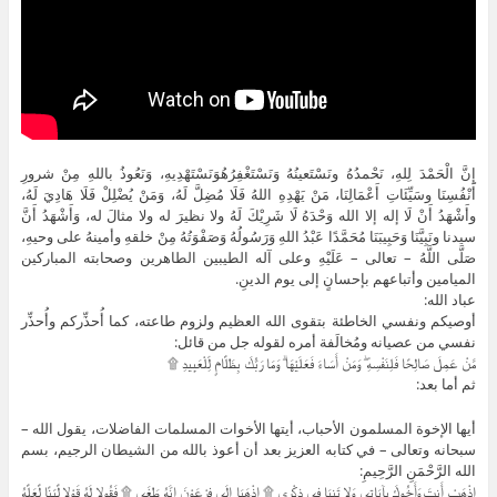
إِنَّ الْحَمْدَ لِلهِ، نَحْمدُهُ ونَسْتَعينُهُ وَنَسْتَغْفِرُهُوَنَسْتَهْدِيهِ، وَنَعُوذُ باللهِ مِنْ شرورِ
أَنْفُسِنَا وسَيِّئَاتِ أَعْمَالِنَا، مَنْ يَهْدِهِ اللهُ فَلَا مُضِلَّ لَهُ، وَمَنْ يُضْلِلْ فَلَا هَادِيَ لَهُ،
وأَشْهَدُ أَنْ لَا إله إلا الله وَحْدَهُ لَا شَرِيْكَ لَهُ ولا نظيرَ له ولا مثالَ له، وَأَشْهَدُ أَنَّ
سيدنا ونَبِيَّنَا وَحَبِيبَنَا مُحَمَّدًا عَبْدُ اللهِ وَرَسُولُهُ وَصَفْوَتُهُ مِنْ خلقهِ وأمينهُ على وحيهِ،
صَلَّى اللَّهُ – تعالى – عَلَيْهِ وعلى آله الطيبين الطاهرين وصحابته المباركين
الميامين وأتباعهم بإحسانٍ إلى يوم الدينِ.
عباد الله:
أوصيكم ونفسي الخاطئة بتقوى الله العظيم ولزوم طاعته، كما أُحذِّركم وأُحذِّر
نفسي من عصيانه ومُخالَفة أمره لقوله جل من قائل:
مَّنْ عَمِلَ صَالِحًا فَلِنَفْسِهِ ۖ وَمَنْ أَسَاءَ فَعَلَيْهَا ۗ وَمَا رَبُّكَ بِظَلَّامٍ لِّلْعَبِيدِ ۩
ثم أما بعد:
أيها الإخوة المسلمون الأحباب، أيتها الأخوات المسلمات الفاضلات، يقول الله –
سبحانه وتعالى – في كتابه العزيز بعد أن أعوذ بالله من الشيطان الرجيم، بسم
الله الرَّحْمَنِ الرَّحِيمِ:
اذْهَبْ أَنتَ وَأَخُوكَ بِآيَاتِي وَلا تَنِيَا فِي ذِكْرِي ۩ اذْهَبَا إِلَى فِرْعَوْنَ إِنَّهُ طَغَى ۩ فَقُولا لَهُ قَوْلا لَّيِّنًا لَّعَلَّهُ