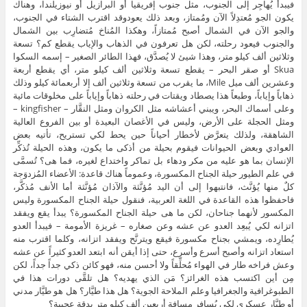
فيبدأ يُهاجِر إلى الجنوب، مثل جنوب إفريقيا أو البرازيل أو نيوزيلندا، وهناك
يكون الجو مُعتدِلاً الآن ومُمتاز، وبعد ذلك يعودوقد اقترب الشتاء في الجنوب،
والجو الآن في الشمال أصبح مُمتازاً، وهكذا المُناخ مُتضارِب بين الشمال
والجنوب فيعود رحلته، لكن هل تعرفون في الذهاب والإياب يقطع كم؟ تسعة
وثلاثين ألف كيلو متر، وهذا شيئ لا يُصدَّق، فهذا الطائر الصغير – إسمه السكوا
Skua أو صقر البحر – يقطع تسعة وثلاثين ألف كيلو متر، أي يقطع أربعة
وعشرين ألف ميل Mile، ما يقرب من تسعة وثلاثين ألف إلا أربعمائة كيلو وذلك
ذهاباً وإياباً، وطبعاً هذا يصطاد ويقتات في رحلته ذهاباً وإياباً على مخلوقات مائية
وعلى أسماك البحر، ويبني أعشاشه مثل الكروان ومثل النقَّار – kingfisher –
ومثل الحجلة على الأرض، وليس في الأغصان البعيدة أو بين الفروع العالية
الشاهقة، ولذلك يتعرَّض لأخطار أحياناً حين يحط لكي تستريح، تأتيه بعض
العوادي وبعض الحيوانات فيقوم بحيلة من أذكى ما يكون، وهذه الحيلة تُذكِّر
الإنسان بما هو عليه من مكر ودهاء بل تماكر واختداع لغيره، فما هى؟ تُسمَّى
في علم الطيور حيلة الجناح المكسورة، وعموماً هناك قاعدة: الأعضاء المُزدوَجة
كلٌ منها يُؤنَّث، فانتبهوا إلى أن اليد مُؤنَّثة والآذان مُؤنَّثة أما الأنف مُذكَّر،
فاحفظوا هذه القاعدة في اللغة العربية، فنقول حيلة الجناح المكسورة وليس
المكسور لأنهما جناحان، لكن ما هى حيلة الجناح المكسورة؟ يبدأ يقع ويفقد
اتزانه لكي يُبعِد العدو عن عشه وعن صغاره – غريزة الأمومة – فيبدأ العدو
يُطارِده، ويمشي بجناح مكسورة فيقع ويترنَّح ويفقد اتزانه، وكلما اقترب منه
استعاد اتزانه وأصبح أسرع وأسرع، حتى إذا أيقن أنه ابتعد العدو كثيراً عن عشه
وعش فراخه طار في الهواء مُحلِّقاً ولا أحسن منه، فهو كائن ذكي جداً جداً، لكن
مِن أين اكتسب هذه الغرائز؟ مَن الذي يهديه؟ هل تلقَّى دورات هذا في
الطبوغرافية والجغرافيا وعلم الملاحة الجوية؟ هل هذا طيَّار؟ هل هو طيَّار مدني
أو طيَّار عسكري لكي يُسافِر مسافة أربعين ألف كيلو متر بدقة عجيبة؟