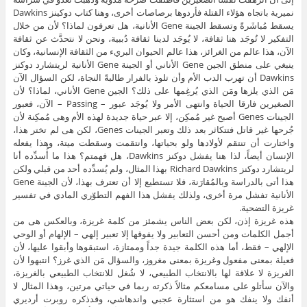
نميرية باتجاه هؤلاء القتلة فأردوها برصاصات أخرى، وهنا كتاب دوكينز Dawkins
يسقط مُباشَرةً وتسقط الجينة Gene الأنانية، هل تعرفون لماذا؟ لأن من خلال
التفكير لا تُوجَد هنا ثقافة، لا يُوجَد لدينا ثقافة دُببية، ونحن لا نتحدَّث عن ثقافة
الآن، هذا عالم من الغرائز، هذا عالم الحيوان البريء من الثقافة الإنسانية، وكان
ينبغي على منطق الجين Gene الأناني أو الجينة Gene الأنانية لريتشارد دوكنز
Dawkins أن تهرب الدب الأم وأن تلوذ بالفرار طالبةً النجاة، لكن السؤال الآن
مَن الذي يلزها ومَن الذي يُرغِمها على ذلك؟ الجين Gene الأناني، لماذا؟ لأن
الصغيرين فارقا الحياة وانتهى الأمر ولا يُوجَد عبور – Passing – الآن، فعبور
الجينات Genes أصبح غير مُمكِن، إلا عبر حياة جديدة لهذه الأم وهى مُمكِنة لأن
جُرحها غير قاتل فتتكاثر بعد ذلك وتعبر الجينات Genes، لكن هى لم تختر هذا،
واختارت أن تنتقم لأولادها ولو بحياتها، وانتقمت وسقطت ميتة، وهذا يفعله
الإنسان أيضاً، لذا هنا يفشل دوكنز Dawkins، هل فهمتم؟ هذا ما أُسدِّده أنا
لريتشارد دوكنز Richard Dawkins بهذا المثال، ولم يُسدِّده أحد من قبلي ولكن
هذا أتى بالدراسة وبالمُقارَنة، فلا تستطيع إلا أن تعترف بهذا، لأن الجينة Gene
الأنانية تفشل مرة أخرى، ولذلك يفشل هذا الفهم التطوّري المادي في تفسير
غريزة التضحية.
هذه غريزة إذن، لكن بعض الناس يشمئز من كلمة غريزة، وبالعكس هى من
أجمل الكلمات ومن أحسن التعابير ولا يفوقها إلا تعبير إلهي – الإلهام أو الوحي
الإلهي – فقط، أما هذه الكلمة جيدة جداً وممتازة، استبقوها وأبقوا عليها، لأن
فعيلة بمعنى مفعول وغريزة بمعنى مغروز، والسؤال مَن الذي غرز؟ انتبهوا لأن
الغريزة لا علاقة لها بالانتخاب الطبيعي، لا شُغل للانتخاب الطبيعي بالغريزة،
والآن سأتلو على مسامعكم مثالاً ذكرته ربما في حياتي مرتين، وهذا المثال لا
أنفك ولا ينفك هو من استثارة عجبي واندهاشي، وقدذكره روبرت أرديري