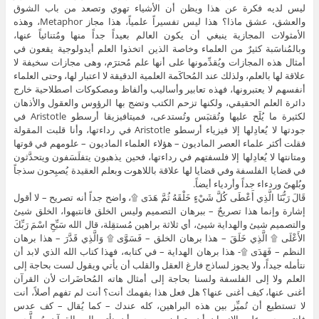
ليس لديه فكرة عن هذا ويظن أن الأشياء تهوي وتصعد من باب الشوق
والعشق، عشق ماذا؟ هذا ليس تفسيراً علمياً، هذا مجاز Metaphor، وهذه
الأمثولات المجازية ينبغي أن يكون العالم بعيداً جداً منها ومُتنائياً عنها،
وبالمُناسَبة كثيرٌ من العلماء وخاصة الذين اتخذوا العلم أيدولوجية يقعون في
أمثال هذه المجازات ويُقدِّمونها على أنها علم مُحترَم، وهى مجازات سخيفة لا
علاقة لها بالعلم، ولذلك عند المُحاكَمة العلمية الدقيقة لا اعتبار لها، وحتى العلماء
أنفسهم لا يعتبرونها، فهذه تعابير وأساليب وألفاظ ومصكوكات اصطلاحية خارج
دائرة العلم الحقيقي، ولكنها تزحم الكتب وتضج بها الرؤوس والعقول والأذهان
لكثيرة ما يُلَح عليها وتُقتبَس وتُستدعى، فميتافيزيقا أرسطو Aristotle في
جودتها لا يُعادِلها إلا فيزياء أرسطو Aristotle في رداءتها، وأنا قلبت المقولة
فقلت أكثر علماء العصر الماديون – هؤلاء العلماء الماديون – علومهم في قوتها
ومتانتها لا يُعادِلها إلا فلسفتهم في رداءتها، فحين يذهبون يتفلَسَفون ويتحدَّثون
في قضايا الفلسفة وفي قضايا لها علاقة باللاهوت وبعلم العقيدة يُصبِحون سذجاً
وبُلهىً وردءاء جداً وأردياء أيضاً.
قَالَ رَبُّنَا الَّذِي أَعْطَى كُلَّ شَيْءٍ خَلْقَهُ ثُمَّ هَدَى ۩، واضح جداً أنه تصريح – لا أقول
إشارة وإنما هذا تصريحٌ – ببرهان التصميم وليس الخلق فانتبهوا، الخلق شيئ
والتصميم شيئ والهداية شيئ، أي ثلاثة براهين مُستقِلة، قال الله سَبِّحِ اسْمَ رَبِّكَ
الأَعْلَى ۩ الَّذِي خَلَقَ – هذا برهان الخلق – فَسَوَّى ۩ وَالَّذِي قَدَّرَ – هذا برهان
النظم – فَهَدَى ۩- هذا برهان الهداية – في كتابه، فهذا كتاب الله الذي لابد أن
نتأمله جيداً، ولا يجوز لساذج فارغ العقل والقلب أن يأتي ويقول لست بحاجة إلى
العلم ولا إلى الفلسفة ولسنا بحاجة إلى أمثال هاته المُحاضَرات لأن القرآن
أغنى عنها، كيف أغنى عنها؟ هل فعل هذا بفهمك أنت؟ أنت لم تفهم أصلاً، أنت
لا تستطيع أن تُميِّز بين هذه البراهين، كله عندك – كما يُقال – كف عدس
فانتبه،يجب على الإنسان أن يتواضع، ويجب أن نأتي إلى القرآن مُسلَّحين