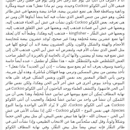
فتبقى الآن أنثى الكوكو Cuckoo وحيدة، ومن ثم ماذا تفعل؟ هذه خبيثة ومكَّارة
وداهية وساقطة فعلاً، هى تضع عشرين بيضة، فتأخذ بيضة وتضعها في عش طائر
مُعيَّن، وهو عش من جنس العش الذي نشأت فيه كما ينشأ أبناؤها الآن ومن ثم
هى تعرفه، بعض الكوكو Cuckoo تكون نشأت في عش أبي الحناء فتذهب إليه،
وبعضها في عش أبي فصادة فتذهب إليه، وبعضها في عش اللقلق فتذهب إليه،
وبعضها في عش النقَّار – kingfisher – فتذهب إليه وهكذا، وطبعاً أنه كان يُعتقَد
أنها تضع عشرين بيضة مُختلِفة وهذا غير صحيح، تُوجَد عشرون بيضة مُتجانِسة
الأحجام والهيئة والشكل واللون، ولكن العشرون بيضة لابد أن تُوضَع كلها في
مثل العش الذي نشأت الأم فيه، ولنفترض أنه عش أبي الحن، فتذهب الآن إلى
عش تضع فيه بيضة أو بيضتين، ولأنها تُدرِك بالحاسة أو بالغريزة أن الطير صاحب
العش المُتلصَّص عليه والمُتطفَّل عليه – هذا تطفُّل أو تطفيل – عنده أيضاً حاسة
رياضية وسوف يعرف أنه لم يضع سبع بيضات – إذن أين الجديد؟ ماذا تفعل؟ –
تأخذ بيضتين من بيض المسكين وترمي بهما فتهلكان مُباشَرةً، وهذه أول ضريبة،
وحين يأتي الطائر المغدور يجد نفس اللون ونفس الشكل، فيرقد على هاته
البيوض، وتأخذ بيوض أخرى في عش آخر لأبي الحن وهكذا، ولكن نفس طائر
أبي الحن فانتبهوا، واكتشف العلماء ووجد الباحثون أن أنثى الكوكو Cuckoo في
نهاية المطاف يُمكِن أن تضع بيوضها في ثمانين عشاً مُختلِفاً، وهذا يعني أن من
المُمكِن أن تنشأ في واحد من ثمانين عشاً مُختلِفاً، والعجيب أن أنثى الكوكو
Cuckoo هى أنثى الكوكو Cuckoo، لكن لا يُراد الأنثى الواحدة وإنما النوع
Species، فهى نفس النوع – الكوكو Cuckoo – لكن إذا نشأت الأنثى في عش
أبي الحن – سبحان الله – فإنها هنا تبيض نفس البيض، أي مثل بيض الحن حجماً
وشكلاً ولوناً، وقل كيف ستُحدِّثني هنا عن الانتخاب الطبيعي، وإذا نشأت أنثى في
طائر النقَّار فإنه تبيض بيضاً مثل بيض النقَّار، وفي نهاية المطاف الكوكو