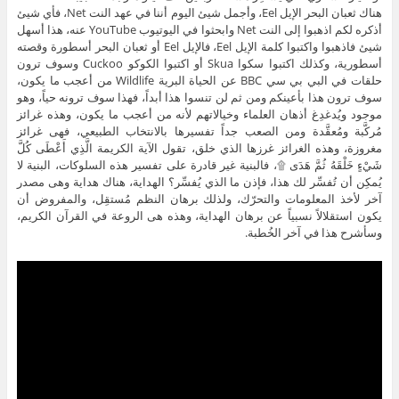
هناك ثعبان البحر الإيل Eel، وأجمل شيئ اليوم أننا في عهد النت Net، فأي شيئ
أذكره لكم اذهبوا إلى النت Net وابحثوا في اليوتيوب YouTube عنه، هذا أسهل
شيئ فاذهبوا واكتبوا كلمة الإيل Eel، فالإيل Eel أو ثعبان البحر أسطورة وقصته
أسطورية، وكذلك اكتبوا سكوا Skua أو اكتبوا الكوكو Cuckoo وسوف ترون
حلقات في البي بي سي BBC عن الحياة البرية Wildlife من أعجب ما يكون،
سوف ترون هذا بأعينكم ومن ثم لن تنسوا هذا أبداً، فهذا سوف ترونه حياً، وهو
موجود ويُدغدِغ أذهان العلماء وخيالاتهم لأنه من أعجب ما يكون، وهذه غرائز
مُركَّبة ومُعقَّدة ومن الصعب جداً تفسيرها بالانتخاب الطبيعي، فهى غرائز
مغروزة، وهذه الغرائز غرزها الذي خلق، تقول الآية الكريمة الَّذِي أَعْطَى كُلَّ
شَيْءٍ خَلْقَهُ ثُمَّ هَدَى ۩، فالبنية غير قادرة على تفسير هذه السلوكات، البنية لا
يُمكِن أن تُفسِّر لك هذا، فإذن ما الذي يُفسِّر؟ الهداية، هناك هداية وهى مصدر
آخر لأخذ المعلومات والتحرّك، ولذلك برهان النظم مُستقِل، والمفروض أن
يكون استقلالاً نسبياً عن برهان الهداية، وهذه هى الروعة في القرآن الكريم،
وسأشرح هذا في آخر الخُطبة.