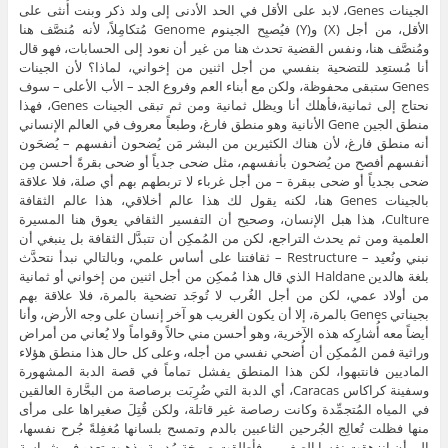
الجينات Genes، لابد على الأقل في الحد الأدنى إلى ولد ذكر وبنت أُنثى على
الأقل، من أجل (X) و(Y) فيُصبِح الجينوم Genome مُتكامِلاً، لأنه مُنصَّف هنا
ومُنصَّف هنا، ونفس القضية تحدث هنا من غير أن نعود إلى الحسابات، فهو قال
أنا مُستعِد للتضحية بنفسي من أجل اثنين من إخواني، لماذا؟ لأن الجينات
Genes ستبقى محفوظة، ولكن مع أبناء العم وفروع الجد – الأب الأعلى – سوف
نحتاج إلى ثمانية،فأهلك أنا ويظل ثمانية ومن ثم تبقى الجينات Genes، فهذا
منطق الجين Gene الأنانية وهو منطق فارغ، وطبعاً معروف في العالم الإنساني
أنه منطق فارغ، لأن هناك الكثيرين من البشر مَن يُضحون أنفسهم – يُضحَون
أنفسهم أفصح من يُضحون بأنفسهم، مثل ضحى جدياً أو ضحى بقرةً أحسن مِن
ضحى بجدياً أو ضحى ببقرة – من أجل غرباء لا تربطهم بهم أي صلة، فلا علاقة
بالجينات Genes هنا، لكنه يقول لك هذا عالم أخلاقي، هذا عالم الثقافة
Culture، هذا هبل الإنسان، وصحيح أن التفسير الثقافي يعوق هنا المسيرة
العلمية ومن ثم يحدث التراجع، لكن من المُمكِن أن تتبدَّل الثقافة بل ينبغي أن
نبني ونُعيد – Restructure – ثقافتنا على أساس علمي، وبالتالي نبدأ نتحدَّث
بلغة هالدين Haldane الذي قال هذا مُمكِن من أجل اثنين من إخواني أو ثمانية
من أولاد عمي، لكن من أجل الغُرب لا تُوجَد تضحية بالمرة، فلا علاقة بهم
بجيناتي Genes بالمرة، إلا أن يكون الغريب هو آخر إنسان على وجه الأرض، وأنا
أيضاً معه أُشارِكه هذه الآخرية، وهو أحسن مني حالاً وقواماً ولا يُعاني من أمراض
وراثية فمن المُمكِن أن أُضحي نفسي من أجله، وعلى كل حال هذا منطق هؤلاء
الماديين فانتبهوا، لكن هذا المنطق يفشل تماماً في قصة الدبة المشهورة
وسفينة كراكاس Caracas، أي الدبة التي ضُرِبَت برصاصة من البحَّارة العالقين
في المياه المُتجمِّدة وكانت رصاصة غير قاتلة، ولكن قُتِلَ صغيراها على مرأى
منها فظلت تُعالِج الجُرحين الثاعبين بالدم وتمسح بلسانها مُغفِلةً جُرح نفسها،
إلى أن انزهقت نفسا الصغيرين فأطلقت صرخة مُدوية وذهبت تعدو في شراسة