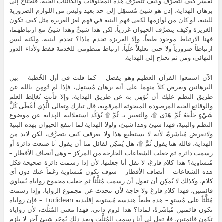
نُفسِّر كيف نتصرَّف وكيف تتصرَّف هذه المخلوقات والكائنات الحية، فنحتاج إلى
برهان الهداية، إذن هو شيئ مُستقِل إلى حد بعيد وليس من اللوازم الضرورية
للبنية، لو كان من لوازمها لكفى فهم البنية في فهم لغز الغريزة مثل كيف تكون
الغريزة وكيف يتصرَّف الحيوان غرزياً، لكن هذا شيئٌ وهذا شيئٌ مع ارتباطهما،
فهنا الارتباط موجود طبعاً، وإلا الغريزة تخدم ماذا؟ تخدم البنية، ولكنه ليس
ارتباطاً ضرورياً ولا حتى تعليلاً علّياً، ارتباط منظومي للخدمة فقط ولأداء الدور
النهائي، ومن ثم نحتاج إلى الهداية.
الآن اسمعوا القرآن العظيم وهو يفصل – كما قلت في أول الخُطبة – بين
البرهانين ويعرض كلاً منهما على أنه برهان مُستقِل، فإذا لم تُومِن بالله عن
طريق النظم عليك أن تُؤمِن به عن طريق الهداية، وإلا فأنت تُغالِط العلم
والوقائع الحية المرصودة المبحوثة المرقوبة، قال تبارك وتعالى الَّذِي أَعْطَى كُلَّ
شَيْءٍ خَلْقَهُ ثُمَّ هَدَى ۩، والتعبير بـ ثُمَّ ۩ يُؤكِّد استقلالية الهداية عن موضوع
النظم والبنية، فهذا شيئ وهذا شيئ، ولولا الهداية لما انتفع الحيوان بهذه البنية
ولانقرض مُباشَرةً، لأنه لا يستطيع هذا ولا يعرقف كيف يتصرَّف، لكن لابد من
الهداية، فالله هنا يقول ثُمَّ ۩، هل يُمكِن لقائل منا أن يقول أنا صنعت دائرة أو
رسمت دائرة ثم جعلت الشعاعات الخارجة من المركز – وهى أنصاف الأقطار –
مُتساوية؟ هذا كلام فارغ، لا تقل أنا جعلتها، لأن إذا رسمت دائرة صحيحة فكل
هذه الشعاعات – أنصاف الأقطار – سوف تكون مُتساوية رغماً عنك دون أي
كلام، وكذلك لا يُمكِن أن تقول أن رسمت مُثلَّثاً ثم جعلت مجموع زواياه يُساوي
قائمتين، فهذا كلام فارغ ولا حاجة لأن تتحدث عن مجموع الزوايا، وإذا رسمت
مُثلَّثاً على مُستوٍ – هذه طبعاً هندسة مُستوية إقليدية Euclidean – فإن زواياه
تكون قائمتين مُباشَرةً، لماذا؟ هذا لزوم ذاتي، فهذا معنى المُثلَّث، لأن زواياه
تكون قائمتين، فلا تقل لي أنا رسمت المُثلَّث وبعد ذلك يُوجَد شيئ آخر لا يلزم