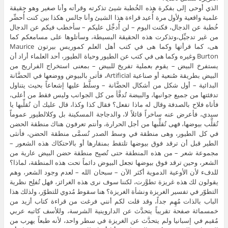
الذي أوحى إلى بفكرة هذه الخُطبة شيئ تذكرته وقرأته وأنا صغير وهو حقيقة
علمية واقعية ولأول مرة أُعيد قراءة هذا الشيئ وأنا جالس هكذا بين كنت أُحضِّر
خُطبة عن الدجال، فكنت اليوم – لن أُدجِّل عليكم – سأخطب فيكم عن الدجال
من غير تدجيِّل،وتذكرت هذه الحقيقة البسيطة، وسأتلوها على مسامعكم كما
هى، كما قرأتها وكما هى في كتب أهل العلم كموريس بيرتون Maurice
Burton وغيره وكما هى في كتب عن الطيور وحياة الطيور، أحد العلماء أراد أن
يستفرخ البيض – يقوم بعملية تفريخ للبيض – بمعنى استخراج الفراريج من
البيض بطريقة صُنعية أو صناعية Artificial، فأتى بالبيوض ووضعها في الحضَّانة
البدائية – أول شكل من أشكال الحضَّانة – وسلَّط عليها إشعاعاً بحيث يتناول
تدفئتها من جميع جوانبها، والبيضة تُدفَّأ من كل الجوانب وليس فقط من أعلى،
فأتاه فلاح بالصدفة وقال له ماذا تفعل؟ فقال كذا وكذا، قال عليك أن تُقلِّبها يا
سيدي، فأعرض عنه ساخراً قائلاً لا، والدجاجة المسكينة بل وكلالطيور عموماً
تُقلِّب بيوضها، فهى تُقلِّبها من أجل الحرارة، وأنتم تعرفون هناك منطقة الحضن
في كل الطيور، وهى منطقة في وسط الصدر تُسمَّى منطقة الحضن، فأنثى
الطير قبل أن ترقد فوق بيوضها تلتقط بمنقارها أو بالاحتكاك هذه الشعور –
مجموعة شعر – من هذه المنطقة حتى تُصبِح منطقة حضن البيض عارية من
الشعر، وحين ترقد فوق بيوضها تجعل البيوض دائماً تحت هذه المنطقة، لماذا؟
للدفء لأن الأوعية الدموية أكثر الآن – سبحان الله – لعدم وجود الشعر، وهم
يقولون لك هذه غريزة تطوَّرت، لكننا سوف نرى هذه الغرائز، فهل تُفلِح نظرية
التطوّر في تفسير الغريزة ونشأة الغريزة؟ هنا سقوط مُدوي للتطوّر، ولذلك هذا
الباب بالذات مُهِم جداً، وقد قلت لكم أنني فرغت من قراءة كتاب أزيد من
خمسمائة صفحة تقريباً يتحدَّث عن الداروينية الشرسة، وللأسف كاتبه عربي
مُقيم في إسبانيا ولم يتحدَّث عن الغريزة في سطر واحد، لأنه طبعاً يهرب من