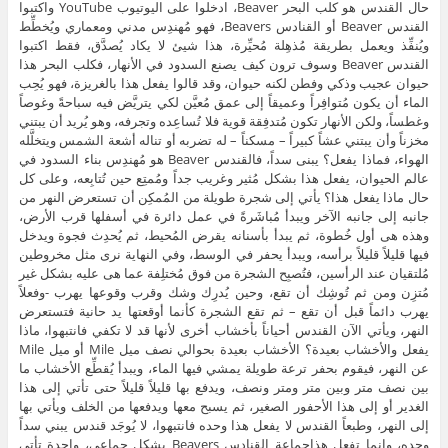
حال القندس هو كلب البحر Beaver، ادخلوا على اليوتيوب YouTube واكتبوا
القندس Beaver أو القنادس Beavers، فهو مُهندِس مدني ومعماري ويُخطِّط
ويُنفِّذ ويعمل بطريقة مُذهِلة مُحيِّرة، هذا شيئ لا يكاد يُصدَّق، فقط اكتبوا
القندس Beaver وسوف ترون كيف يصنع السدود في الأنهار، فكلب البحر هذا
حيوان عجيب وذكي وفطن لكنه حيوان، وقد قالوا يفعل هذا بالغريزة، فهو يُحِب
الماء أن يكون مُتوافِراً وعميقاً إلى عمق مُعيَّن لكي يتريَّض فيه سباحةً وغوصاً
وغطساً، ولكن الأنهار تكون مُتدفِقة قوية فلا تُساعِده وتجرفه، وهو يُريد أن يبتني
مخزناً وأن يبتني عشاً كبيراً – مسكناً – له تضربه أو تناله أشعة الشمس ويتخلَّله
الهواء، فماذا يفعل؟ يبنى سداً، فالقندس Beaver هو مُهندِس بناء السدود في
عالم الحيوان، يفعل هذا بشكل مُثير وغريب جداً ومُمتِع حين تُتابِعه، وعلى كل
حال ماذا يفعل هذا؟ يأتي إلى شجرة طويلة من المُمكِن أن تستعرض النهر من
جانبه إلى جانبه الآخر ويبدأ مُباشَرةً في عمل دائرة في أسفلها قرب الأرض،
وهذه هى أول خُطوة، ثم يبدأ بأسنانه يقرض المُحيط، ثم يُحدِث فجوة ويدخل
فيها قليلاً قليلاً برأسه، ويبدأ يحفر في الوسط، وفي النهاية نرى مثل مخروطين
مُلتقيان عند الرأسين، فتُصبِح الشجرة من فوق مُختلِفة عما هى عليه بشكل غير
مُتزِن ومن ثم تُوشِك أن تقع، وحين يُدرِك وشك وقرب وقوعها يهرب -وفعلاً
يهرب دائماً قبل أن تقع – ثم تقع الشجرة كأنما أوقعتها يد حانية فتستعرض
النهر، ويأتي الآن القندس أحياناً بأخشاب أخرى لأنها قد لا تكفي فانتبهوا، ماذا
يفعل والأخشاب بعيدة؟ الأخشاب بعيدة بحوالي نصف ميل Mile أو ميل Mile
عن النهر، فيقوم بحفر ترعة طويلة يمشي فيها الماء، ويبدأ يُقطِّع الأخشاب ما
بين نصف متر وبين متر ومتر ونصف، ويدفع بها قليلاً قليلاً حتى تأتي إلى هذا
الغدير أو إلى هذا الأحفور الصغير، ثم يسبح معها ويدفعها من الخلف ويأتي بها
إلى النهر، وطبعاً القندس لا يفعل هذا وحده فانتبهوا، لا يُوجَد قندس يبني سداً
وحده، وإنما تفعل هذاجماعة القنادس Beavers بشكل جماعي، واحدة تأتي