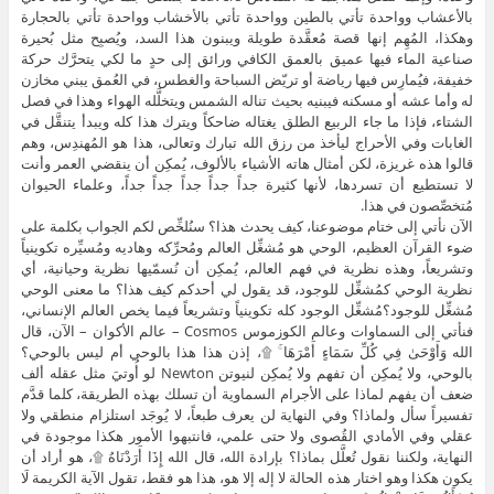
بالأعشاب وواحدة تأتي بالطين وواحدة تأتي بالأخشاب وواحدة تأتي بالحجارة
وهكذا، المُهِم إنها قصة مُعقَّدة طويلة ويبنون هذا السد، ويُصبِح مثل بُحيرة
صناعية الماء فيها عميق بالعمق الكافي ورائق إلى حدٍ ما لكي يتحرَّك حركة
خفيفة، فيُمارِس فيها رياضة أو تريّض السباحة والغطس، في العُمق يبني مخازن
له وأما عشه أو مسكنه فيبنيه بحيث تناله الشمس ويتخلَّله الهواء وهذا في فصل
الشتاء، فإذا ما جاء الربيع الطلق يغتاله ضاحكاً ويترك هذا كله ويبدأ يتنقَّل في
الغابات وفي الأحراج ليأخذ من رزق الله تبارك وتعالى، هذا هو المُهندِس، وهم
قالوا هذه غريزة، لكن أمثال هاته الأشياء بالألوف، يُمكِن أن ينقضي العمر وأنت
لا تستطيع أن تسردها، لأنها كثيرة جداً جداً جداً جداً جداً، وعلماء الحيوان
مُتخصِّصون في هذا.
الآن نأتي إلى ختام موضوعنا، كيف يحدث هذا؟ سنُلخِّص لكم الجواب بكلمة على
ضوء القرآن العظيم، الوحي هو مُشغِّل العالم ومُحرِّكه وهاديه ومُسيِّره تكوينياً
وتشريعاً، وهذه نظرية في فهم العالم، يُمكِن أن نُسمّيها نظرية وحيانية، أي
نظرية الوحي كمُشغِّل للوجود، قد يقول لي أحدكم كيف هذا؟ ما معنى الوحي
مُشغِّل للوجود؟مُشغِّل الوجود كله تكوينياً وتشريعاً فيما يخص العالم الإنساني،
فنأتي إلى السماوات وعالم الكوزموس Cosmos – عالم الأكوان – الآن، قال
الله وَأَوْحَىٰ فِي كُلِّ سَمَاءٍ أَمْرَهَا ۚ ۩، إذن هذا هذا بالوحي أم ليس بالوحي؟
بالوحي، ولا يُمكِن أن تفهم ولا يُمكِن لنيوتن Newton لو أُوتيَ مثل عقله ألف
ضعف أن يفهم لماذا على الأجرام السماوية أن تسلك بهذه الطريقة، كلما قدَّم
تفسيراً سأل ولماذا؟ وفي النهاية لن يعرف طبعاً، لا يُوجَد استلزام منطقي ولا
عقلي وفي الأمادي القُصوى ولا حتى علمي، فانتبهوا الأمور هكذا موجودة في
النهاية، ولكننا نقول تُعلَّل بماذا؟ بإرادة الله، قال الله إِذَا أَرَدْنَاهُ ۩، هو أراد أن
يكون هكذا وهو اختار هذه الحالة لا إله إلا هو، هذا هو فقط، تقول الآية الكريمة لَا