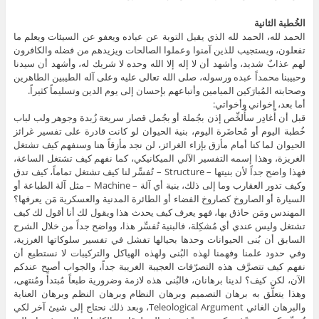
الخُطبة الثانية
الحمد لله، الحمد لله الذي يقبل التوبة عن عباده ويعفو عن السيئات ويعلم ما
تفعلون، ويستجيب للذين آمنوا وعملوا الصالحات ويزيدهم من فضله والكافرون
لهم عذابٌ شديد، وأشهد أن لا إله إلا الله وحده لا شريك له، وأشهد أن سيدنا
وحبيبنا محمداً عبده ورسوله، صلى الله تعالى عليه وعلى آله الطيبين الطاهرين
وصحابته المُبارَكين الميامين وأتباعهم بإحسان إلى يوم الدين وتسليماً كثيراً.
أما بعد، إخواني وأخواتي:
قبل أن أُغادِر سأُلخِّص إذن بجُملة أو بجُمل قصار سريعة زُبدة وجوهر ولب لباب
خُطبة اليوم أو مُحاضَرة اليوم، بنية الحيوان لو كانت قادرة على تفسير غرائز
الحيوان لما كنا أمام مأزق بإزاء الغرائز، لن نجد مأزقاً هنا وسنفهم كيف تشتغل
الغريزة، وهذا إسمه التفسير الآلي الميكانيكي، كما نفهم كيف تشتغل الساعة،
فهذا واضح جداً لأن بنيتها – Structure – تُفسِّر لنا كيف تشتغل تماماً، كيف تدق
وكيف تدور العقارب وما إلى ذلك، بنية أي آلة – Machine – مثل آلة الطباعة أو
السيارة أو الصاروخ كصاروخ الفضاء أو الطائرة المدنية والعسكرية مَن يعرفها؟
المهندس ومَن حاذق بها، فهو يعرف كيف يحدث هذا ويقول لك أنا أقول لك كيف
تشتغل وليس عندي أي مُشكِلة، فالبنية تُفسِّر هذا، وواضح جداً من خلال الشرح
السابق أن بُنى الحيوانات وحدها بحيالها تفشل في تفسير سلوكاتها الغرزية،
وفي حدود علمنا وفهمنا لهذه البُنى ولهذه الهياكل والتركيبات لا نستطيع أن
نفهم كيف تتصرَّف هذه التصرّفات العجيبة الغريبة جداً، والجواب أصبح عندكم
الآن، لكن كيف؟ لدينا برهانان، فالبُنى هذه لازمة وضرورية طبعاً مُبتدأً ومُنتهى،
وهذا يتعلَّق به برهان التصميم وبرهان النظام وبرهان النظم وبرهان العناية
والبرهان الغائي Teleological Argument، وبعد ذلك نحتاج إلى شيئ آخر لكي