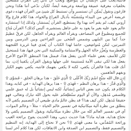
بخلفيات معرفية عميقة وواسعة وعريضة أيضاً، لكنأن ندّعي أننا هكذا ونحن
فارغون ونقول يُمكِن أن تستسبر وأن تستنبط كل شيئ من القرآن فهذه دعوى
عريضة أعرض من البيداء ومُتشبِّثة بأذيال الفراغ والخواء، هذا كلام فارغ وإلا
أروني كيف، لم يقم أحد بهذا ولا يستطيع، القرآن يُستشار، ولذلك إذا استشاره
عالم يعود عليه بغير ما يعود به على جاهل يستشيره، أليس كذلك؟ القرآن مُتاح
للجميع ومطبوعٌ في المصاحف ويقرأه العالم ويقرأه الجاهل، لكن فرقٌ عظيمٌ
جداً كما بين السُهى وشمس الضُحى ببن القراءتين وبين الدرسين وبين
الثمرتين، لنكن مُتواضِعين، حاشا لهذا الكتاب أن يُغذي فينا غريزة العُنجهية
والغطرسة ويُعزِّز حالة الجهل والاستنامة والسكينة التي نحن فيها، هذا مُستحيل
لكن للأسف بعض علماء الدين يفعل هذا، فبمثل هذا المنطق الأعوج الأعرج
يفعل هذا لكي تبقى الأمة مُستنيمة على جهلها ويقول القرآن يكفينا إذن، بما
أنك قلت هذا فالقرآن يكفي، لكنه لا يكفي بفهمك فانتبه، يكفي بفهم الكبار
وبفهم الفاهمين.
إذن قال الله سَبِّحِ اسْمَ رَبِّكَ الأَعْلَى ۩ الَّذِي خَلَقَ – هذا برهان الخلق – فَسَوَّى ۩
وَالَّذِي قَدَّرَ – هذا برهان النظم – فَهَدَى ۩ – هذا برهان الهداية – في كتابه، وهذا
الكلام قد يكون عند بعض الناس إنشائياً، لكنه ليس إنشائياً بل له عمق علمي
وفلسفي مُذهِل، والآن أو اليوم سنُطلِعكم عليه بحول الله تبارك وتعالى، فهو
حقيقةً مُذهِل، لكن كيف هذا؟ قد يظن عالمٌ مادي طبيعي أن التصميم يكفي لأنه
ينطلق من نظرة آلية ميكانيكية في تفسير عالم الحياة – مثلاً – وعالم الموات،
أي في تفسير العالم كله من خلال نظرة ميكانيكية، ويقول التصميم يكفي ولا
نحتاج هداية، هداية ماذا؟ هذا حديث ديني، وهذا الحديث يفوح برائحة الغيب
ورائحة المُقدَّس، ما معنى فَهَدَى ۩؟ نحن لا نحتاج إلى الهداية، إنه التنظيم
والتصميم فقط، والتصميم ابن الصدفة وابن الاتفاقات، لكن هذا كلام آخر لسنا