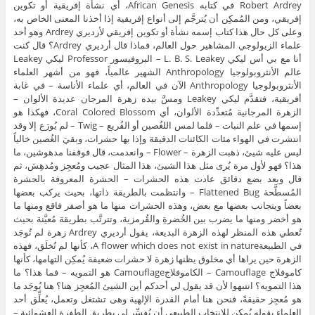
Robert Ardrey في كتابه African Genesis، أي نشأة إفريقية أو تكوين
إفريقي، ومن المُمكِن أن يُترجَّم إلى أنواع إفريقية إذا أخذنا المعنى الخاص به،
وعلى كل حال هذا كتاب إسمه نشأة أو تكوين إفريقي لأرديري Ardrey وهو أحد
علماء الزيولوجي المشاهير حول العالم، فماذا قال أرديري Ardrey؟ قال كنت
أنا مع بي أس ليكي L. B. S. Leakey – البروفيسور Professor ليكي Leakey
عالم الأنثروبولوجيا Anthropology الشهير عالمياً، فهو من أشهر العلماء
الأنثروبولوجيا Anthropology الآن في العالم، أي علماء الأناسة – في غابة
أفريقية، فتقدَّم ليكي Leakey ومسَّ بيده زهرة المرجان عديدة الألوان –
الزهرة المرجانية مُتعدِّدة الألوان، أي Coral Colored Blossom، فهكذا هو
إسمها في علم النبات – فلما لمس اللغُصين أو الفُريع – Twig – لم يُورَع إلا وقد
انتشرت في الهواء مئات الكائنات الدقيقة وإذا بها حشرات، وبقيَ الغُصين خالياً
ليس عليه شيئ، ذهبت الزهرة – Flower – وانعدمت، قال فوقفنا مدهوشين، ما
هذا؟ فهو لأول مرة يُرى مثل هذا الشيئ، هذا المثال عجيب ومُعجِز ومُدهِش، ثم
قال وبعد بضع دقائق عادت هذه الحشرات – الحشرة المعروفة بالحشرة
المُسطَّحة Flattened Bug – وانتظمت بالطريقة ذاتها، بحيث يركب بعضها
بعضاً ويتجانب بعضها مع بعض، وهذه الحشرات منها ما هو أصفر فاقع ومنها ما
هو أخضر ومنها ما يضرب بين الخُضرةِ والقُرمزية، وتترتَّب بطريقة مُعيَّنة بحيث
تُعطي هذه المنظر لهذه الزهرة البديعة، يقول أرديري Ardrey زهرة لم تُوجَد
في الطبيعةA flower which does not exist in nature، كأنها لم تُخلَق، فهذه
الزهرة حين يراها أي مخلوق يظنها زهرة لا حشرات ضعيفة يُمكِن التهامها، كأنها
كاموفلاج Camouflage – الكاموفلاجCamouflage هو التمويه – فما هذا؟ ما
هذا التمويه؟ انتبهوا لأن قد يقول لي أحدكم أين الشيئ المُعجِز هنا؟ هنا يُوجَد ما
هو مُعجِز حقيقةً، فنحن هنا أمام القدرة الإلهية وهى تشتغل وتعمل، يُعلِّق أحد
العلماء بقوله يُمكِن للانتخاب الطبيعي أن يُفسِّر لي بطريق الطفرة العشوائية –