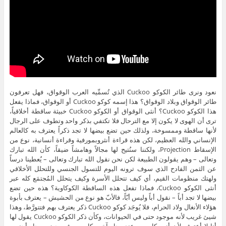
نعود ونرى طائر الكوكو Cuckoo الذي تُسمِّيه العرب الوقواق، فهل تعرفون
طائر الوقواق وبلاد الوقواق؟ هذا إسمه كوكو Cuckoo أو الوقواق، فماذا يفعل
هذا الكوكو Cuckoo؟ أنثى الوقواق أو الكوكو Cuckoo خبيثة ساقطة أخلاقياً،
ترى أن الهوى لا يكون إلا مع الترحال فلا تكتفي بذكر واحد وتطوف على الرجال
لأنها ساقطة وممسوخة، ولذلك حين تضع بيضها لا تجد ذكراً يعترف به كالعالم
الإنساني والله العظيم، لكن هذه قراءة أنثروبمورفية وقراءة أنسانية، نوع من
الإسقاط Projection، ولكننا سنُتيح لها مجالاً وهامشاً ضيقاً، كأن الله تبارك
وتعالى – وهم يقولون الطبيعة لكن نحن نقول الله تبارك وتعالى – يُعطينا درساً
عن الثمن الفادح الذي سوف ترونه اليوم للتسول الجنسي وللتحلل الأخلاقي
ولهتك منظومات القيم، أي كيف تتحلل الأسرة وكيف يتحلل المُجتمَع كله عبر
أنثى الكوكو Cuckoo، فماذا تفعل هذه الساقطة الكوكاوية؟ هذه حين تضع
بيضها لا تجد أباً – نقول أباً وليس أبّاً، فالأبّ هو نوع من الحشيش – يعترف بأبوة
هؤلاء الأنغال ولاد الحرام، فلا يُوجَد كوكو Cuckoo ذكر يعترف بهم فتتورَّط، وهذا
شيئ غريب لأنه موجود حتى في الحيوانات، وكأن ذكر الكوكو Cuckoo يقول لها
أنا لا أعترف لأن أنتِ كل يوم عند رجل آخر وكل يوم في حضن رجل أجنبي،