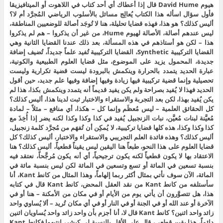
هيوم David Hume قال إذا أعطاك أي أحد كتاب في اللاهوت أو الميتافيزيقا
فأول سؤال اسأله هذا الكتاب يُعالِج مسائل بالأسلوب الرياضي المُجرَّد أم لا؟
أليس كذلك؟ هو هذا، فهذه قضايا تحليلة، هنا لا تُوجَد أصالة للوضعيين المناطقة،
ليس عندهم أصالة، الأصالة لهيوم Hume، من غير أن يذكروا – هم لم يذكروا
هذا – لكن هو أستاذهم في هذه المسألة، بعد ذلك عندنا القضايا الثانية وهي
القضايا التركيبية Synthetic، القضايا التركيبية تُفيد علماً جديداً، تُضيف إضافة
جديدة، المحمول يزيد على الموضوع، مثل قضايا العلوم الطبيعية والكونية،
عبارة الحديد يتمدد بالحرارة وينكمش بالبرودة ليست قضية تكرارية وليست
تحصيلية وإنما قضية تركيبية فيها زيادة وفيها إضافة وفيها علم جديد، حين أقول
الحديد فهذا لا يُفيد بصراحة ولم يكن يفيد قديماً أنه يتمدد وينكمش بكذا، هذا لم
يكن يُفيد بهذا، لكن بعد التجربة والاستقراء والاختبار ثبت لدينا هذا، أليس كذلك؟
كل الحقائق العلمية – ليس مُعظَم وإنما كل – هكذا، أي منافع – مثلاً – لمادة
مُعيَّنة لبنات مُعيَّن، نبات الزنجبيل يُفيد في كذا وكذا وكذا لكنه يضر إذا أُخِذَ مع
كذا وكذا وكذا، هذه كلها قضايا تركيبية، لا يُمكِن أن تُفهَم من مُجرَّد كلمة زنجبيل،
أليس كذلك؟ وهذه فائدة العلم التجريبي والاستقراء والاختبار، أليس كذلك؟ كل
قضايا العلوم على هذا النحو، طبعاً هنا اليقين ليس يقيناً قطعياً، أليس كذلك؟ هنا
الاعتقاد بها لا يكون قطعياً لكنه يكون ترجيحياً، أي أنه يكون مُرجَّحاً، نعتقد فيه
بنسبة تسعين في المائة أو تسع وتسعين في المائة لكن ليس بنسبة مائة في
المائة، الآن سوف نأتي بمثال أكثر ربما إلهاماً، وهذا المثال من كانط Kant، أنا
سأستلفه من كانط Kant من نقد العقل المحض، كانط Kant قال في كتابه
هذا، هل تتصوَّرون أن يأتي يوم من الأيام أو في مكان من الأمكنة – هنا أو في
الآخرة أو عند الله أو في الجنة أو في النار أو في أي مكان تُريد – ألا يُساوي واحد
زائد واحد اثنين؟ كانط Kant قال لا، أنا أجزم بأن واحد زائد واحد يُساويان اثنين
دائماً، هذا يقين قطعي، قال على الأقل بالنسبة لي كبشر، انتبهوا فكانط Kant