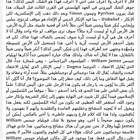
قال لا أعرف ولا أعرف حتى أنني لا أعرف، فهذا هو الشك، أليس كذلك؟ هذا
جوهر الشك البيروني في العهد الهلنستي في القرن الثالث قبل الميلاد، هذا
شك بيرون Pyrrhon وتيمون Timon وبعد ذلك ذهب إلى الإسكندرية، لكن
الإنكار – Disbelief – بما فيه الإنكار الديني أو الإلحاد هو موقف مُزدوَج، سلبي
وإيجابي، يُنكِر شيئاً ويتبني شيئاً آخر، مثلاً نأخذ أي قضية علمية، مثل كُرية الأرض،
هل الأرض كُرة أو ليست كُرة مثلاً؟ سوف نرى مواقف، لو جاء واحد وقال أنا لا
أعرف هل هي كُرة أو ليست كُرة سوف يُسمى بالشاك، فهذا شاك، لكن قد
يقول أحدهم الأرض ليست كُرية يا أخي، هذا مُستحيل لأن الأرض مُنبسِطة
ومُمهَّدة وتنتهي عند أطراف، فهذا إذن مُنكِر، أليس كذلك؟ أنكر شيئاً وتبنى شيئاً
بالمُقابِل، هذا لا يُقال أنه شاك، ولذلك هناك عبارة أعجبتني جداً أذكرها لويليام
جيمس William James – الفيلسوف البراجماتي – وهي مُمتازة جداً، قال
الذي يُقابِل الاعتقاد – الدوجما Dogma – ليس الإنكار، الذي يُقابِل الاعتقاد
البحث والشك، يُقال لك هذا دوجمائي أو دوجماطيقي مثلاً، عنده آراء وعقائد ولا
يقبل فيها النقاش وما إلى ذلك، كيف تنظر إلى هذا الموضوع؟ قال أنا أنُكِر، أنا
أكفر بكل ما يُؤمِن به، يا رجل قد يكون هذا الرجل على حق، أليس كذلك؟ علماً
بأن بعض الناس على هذا النحو، قد يأخذ أحدهم – مثلاً – موقفاً من المُسلِمين أو
الإسلاميين فيبدأ يُنكِر كل شيئ، في النهاية ينتهي إلى إنكار الشريعة وإنكار حتى
وجود الله، أستغفر الله العظيم، قد يكون من أبناء المُسلِمين لكنه يفعل هذا
ويقول أنه لا يُعجِبه المشائخ وعقليتهم الجامدة والتقليدية وأنهم لا يفهمون ولا
يُناقِشون، ولذا هذا كله كلام فارغ ودينهم خاطيء، يا أخي بالعكس، يُمكِن أن
يكون دينهم صحيحاً يا أخي، وهو صحيح بلا شك، فويليام جيمس William
James نبَّهنا وقال لا، نحن نفترض أن هناك مشائخ ودجمائيين، هذا عادي فهناك
فلاسفة دوجمائيون حتى كذلك، هؤلاء في كل العلوم والفنون، فالأمر لا يقتصر
على رجال الدين فقط، هذا موجود في كل مكان، فويليام جيمس William