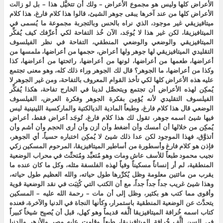
الأعراض كلها وليس هو مجموع الأعراض – ولك أن تتخيَّل هذا – بل لو زالت
الأعراض كلها من عند آخرها يبقى جوهر الشيئ، قالوا هذا كلام فارغ، هذا كلام
ميتافيزيقي غير موجود، الذي نراه بالحس وبالتجربة مجموعة ما يُسمى في
الميتافيزيقا، لكن غير هذا لا يُوجَد، الآن خُذ التفاحة لكي أُعرِّفك كيف يُفكِّر
الميتافيزيقي والوضعي والوضعي المنطقي، التفاحة في نظر الفيلسوف
التقليدي الميتافيزيقي لها جوهر ولها أعراض، حجمها من أعراضها، ملمسها من
أعراضها، طعمها من أعراضها، لونها من أعراضها، رائحتها من أعراضها، كذا
وكذا من أعراضها، ما الجوهر؟ قال لك الجوهر وراء ذلك كله، وهو معنى تجتمع
عليه هذه الأعراض كلها لكي تأخذ القوام المعروف بالتفاحة، ومن غير الجوهر لا
يُمكِن لهذه الأعراض أن تجتمع ويتحصَّل لدينا في الخارج تفاحة، هكذا يُفكِّر
الفيلسوف التقليدي لأنه يُؤمِن بفكرة الجوهر وفكرة العرض، الفيلسوف
الوضعي قال هذا كلام فارغ، وطبعاً المادية الديالكتية والماركسية اللينينية ليس
فيها شيئ اسمه جوهر، تقول لك هذا كلام فارغ، تُوجَد أعراض فقط، أعراض
يُمكِن من خلالها أن أمسك وأن أضغط وأن أزن وأن أرى الحجم وأن أشم وأن
أتذوَّق، فهذا الموجود لكن عدا ذلك شيئ لا يُمكِن اختباره حسياً، أي الجوهر،
فإذن هو كلام فارغ وأسطورة من أساطير الميتافيزيقا، المرحوم المسكين زكي
نجيب محمود طبعاً للأسف عاش ومات وهو مُتعبِّد ومُتحنِّث في محراب الوضعية
المنطقية، لم أر إنساناً مسكيناً وفياً لهذه الفلسفة مثله، وكل ما كان عنده ما
يقرب من مائتين معلومة وظل يُكرِّرها طول حياته، والله العظيم طول حياته،
وهذا شيئ غريب جداً جداً جداً، مع أن الكتب التي كُتِبَت في نقد الوضعية قوية
وأقوى مما كتب هو بكثير، وظل إلى أن مات – رحمة الله عليه – المسكين
يتحدَّث عن الوضعية المنطقية باستمرار، وكأنها النجاة في الدنيا والآخرة، فعنده
كتاب اسمه خُرافة الميتافيزيقا ألَّفه قديماً وهو كهل، قبل أن يُصبِح شيخاً كبيراً
في السن ألَّف خُرافة الميتافيزيقا، طبعاً وقامت عليه مصر والأزهر والدنيا