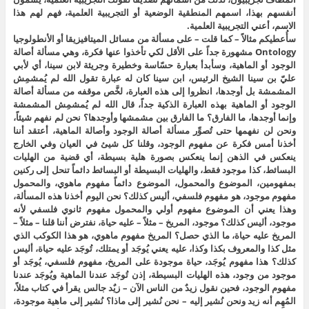
أنفسهم بهذا، اسمهم المنطقية الوضعية أو التجريبية العلمية، فهم لهم هذا
الاسم، أعني التجريبية العلمية.
سأُعطيكم مثالاً – كما قلت – على مسألة من مسائل الميتافيزيقا أو الأنطولوجيا
Ontology مشهورة جداً على الأقل لكي تأخذوا عنها فكرة، وهي مسألة أصالة
الوجود أو الماهية، وسأبدأ بعبارة حسّاسة وخطيرة وجريئة لابن سينا، أي لأبي
عليّ بن سينا الشيخ الرئيس، ابن سينا كان له عبارة تقول الله لم يُمشمِش
المشمشة بل أوجدها، انظروا إلى هذه العبارة، لخَّص موقفه من مسألة أصالة
الوجود أو الماهية بهذه العبارة الذكية جداً، قال الله لم يُمشمِش المشمشة
وإنما أوجدها، ما الفارق؟ ما الفارق بين مشمشها وأوجدها؟ نحن لم نفهم شيئاً،
ونحن لن نفهمها حتى تُصوِّر مسألة أصالة الوجود وأصالة الماهية، أعتقد أننا
أخذنا أمس فكرة عن مفهوم الوجود، وقلنا كل شيئ في العيان وفي الخارج
ينعكس في الذهن إنما ينعكس بصورة هلية بسيطة، أي قضية من الهليات
البسائط، كذا موجود فقط، والهليات البسيطة أو البسائط دائماً تنحل إلى ركنين
بمفهومين، الموضوع والمحمول، الموضوع دائماً مفهوم ماهوي، والمحمول
مفهوم موجود، هو مفهوم فلسفي، أليس كذلك؟ نحن اليوم أخذنا هذه المسألة،
وهذا يعني أن الموضوع مفهوم أولي والمحمول مفهوم ثانوي فلسفي لأنه
موجود، أليس كذلك؟ موجود، المريخ – مثلاً – عليه حياة، نفترض أننا قلنا – مثلاً –
المريخ عليه حياة، ما الذي حصل؟ المريخ مفهوم ماهوي، هو هذا الكوكب الذي
مثل كذا والمعروف بكذا وكذا، عليه يعني يُوجَد أو يمتلك، تُوجَد عليه حياة، أليس
كذلك؟ هذا مفهوم يُوجَد، حياة موجودة على المريخ، مفهوم فلسفي، يُوجَد أو
موجود من وجود، هذه الهليات البسيطة، إذن تُوجَد عندنا الماهية ويُوجَد عندنا
مفهوم الوجود، فحين نقول زيدٌ من الناس الآن – زيٌد جالس يقرأ في كتاب مثلاً،
المُهِم أنه زيد ونحن نُشير إليه – نحن نُشير إلى ماذا؟ نُشير إلى ماهية موجودة،