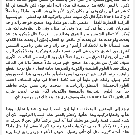
ذكي، انا ليس علاقة هذا بالنسبة لله ماذا، الله أعلم بهذا، لكن بالنسبة لي أنا
كبشر في أي زمان وفي أي مكان يكون الأمر على هذا النحو، لماذا؟ وهنا فعلاً
كان كانط Kant ذكياً، قال لأن طبيعة عقلي والتركيبة الذاتية لعقلي – هو يُسميها
التركيبة الفطرية للعقل – تقتضي ذلك، هو هكذا، وهذا صحيح، فواحد زائد واحد
يُساويان اثنين دائماً في كل زمان وفي كل مكان وفي كل الظروف، لكن هل
يُمكِن ألا تطلع الشمس من الشرق وتطلع من الغرب؟ قال مُمكِن، هذا قد
يحدث، ولو حدث هذا لن يحدث أي تناقض مع العقل، يُمكِن أن يحدث هذا الكلام،
هذه المسألة قابلة للانفكاك، أرأيتم؟ واحد زائد واحد يقين رياضي، الشمس
تُشرِق من الشرق وتغرب في الغرب قضية خارجية وتركيبية، وفعلاً يُمكِن للرب
القدير أن يجعلها تُشرِق من مغربها، فعلاً قبل يوم القيامة من العلامات الكُبرى
سوف تُشرِق من مغربها، هذا صحيح، فهو ضرب مثالاً صحيحاً مائة في المائة،
ولذلك قضايا العلوم الطبيعية والكونية والتجريبية بعامة قضايا لا تبلغ درجة القطع
واليقين، وإنما اليقين فيها ترجيحي، ليس قطعياً وإنما ترجيحي، هذا الصحيح وهو
كلام جميل، ولذلك قيل طبعاً أن نقد كانط Kant في نهاية المطاف احتفظ
للعلوم التحصيلية – المنطق والرياضيات – بمجدها، وفي نفس الوقت تعاطف
جداً مع العلوم التجريبية والطبيعية والكونية، لكن ضرب الدين، ضرب
الميتافيزيقا كانط Kant حقيقةً، وسوف نرى هذا بعد ذلك فهو موضوع ثانٍ.
نرجع إلى الوضعيين المناطقة، قالوا إذن القضايا نوعان، قضايا تحليلية وهذا
شأنها وقضايا تركيبية وهذا شأنها، وتُختبَر بالحس هذه القضايا التركيبية، الآن أي
شيئ يُسمى قضية وليس هو تحليلياً كما أنه ليس تركيبياً قالوا نحن لا نعترف به
وهو خُرافة وكلام بلا معنى، تركيبيات لغوية ونحوية لكن لا معنى لها، مثل ماذا؟
هناك أمثلة كثيرة، مثل أن تأتي وتقول الجوهر، للأشياء جوهر يقبع فيما وراء