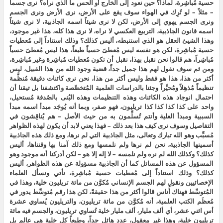
حسية مُباشِرة، لماذا؟ حين نعود إلى الخارج أو الحس ما الذي نراه؟ نرى جسماً
– مثلاً – لو تُرِك في الهواء سوف يقع على الأرض، نرى الأرض ونرى الجسم
ونرى الجسم يهوي إلى الأرض، لكن لا نرى شيئاً اسمه الجاذبية، لا نرى شيئاً
اسمه قانون الجاذبية، التربيع العكسي لا نراه، لا نرى هذا كله، هذا غير موجود،
وهذا الشيئ العقل هو الذي استنبطه، أليس كذلك؟ وذلك استناداً إلى مُعطيات
حسية مُباشِرة، لكن هو نفسه ليس مُعطىً حسياً طبعاً، هذا ليس مُعطىً حسياً
مُباشِراً، هم قالوا نحن نقبل بهذا، نقبل أن تكون مُعطيات مُباشِرة وغير مُباشِرة،
ومن ثم سوف نقول لهم هذا جميل جداً، قضية وجود الله من هذا القبيل، ليس
أكثر من هذا، هذا هو فقط وليس أكثر من هذا، نحن نرى كائنات دقيقة مُنظَّمة
تنظيماً مُذهِلاً ومُحيِّراً وجئنا بالدراسات العلمية المُتخصِّصة واكتشفنا بل تيقنا أن
احتمال انوجاد هذه الكائنات وهذه التنظيمات وهذه البُنى بالصُدفة مُستحيل،
واحد على كذا كذا كذا كذا تريليون، فهو صفر، وبما أنه يُوجَد مبدأ اسمه مبدأ
السببية ومبدأ العلية وأنتم تُسلِّمون به من حيث الأصل – هم يُناقِشون في
التفاصيل وسوف نرى كيف هذا بعد ذلك – فهذا يعني لابد أن يكون لهذه الظواهر
مُسبِّب وهو الله تبارك وتعالى، مثل الجاذبية التي لم نرها، ومع ذلك هذه الجاذبية
أسمينها الجاذبية، نحن لم نرها ولم نلمسها ومع ذلك آمنا بها وقنناها، أليس
كذلك؟ وكذلك الله لم نره ولم نلمسه – لا إله إلا هو – لكن أدركنا أنه موجود وهو
المسؤول عن هذه المسائل كما أن الجاذبية مسؤولة عن هذه الظواهر، أليس
كذلك؟ وذلك استناداً إلى مُعطيات حسية مُباشِرة، نأتي ونسأل العلماء
الإخصائيين ونقول لهم الجسم الإنساني مُكوَّن من مائة تريليون خلية، وهذا في
المُتوسِّط فهناك أُناس قالوا أكثر من هذا حقيقةً، لكن هذا رقم مُتوسِّط يدور في
مُعظَم الكتب العلمية، أنه مُكوَّن من مائة تريليون، والتريليون يُساوي عشرة
أس اثني عشر، أي ألف مليار، ألف مليار خلية تُساوي تريليون، والجسم فيه مائة
تريليون خلية، وهذا غير معقول، عدد هائل جداً، وطبعاً كل خلية هي عالم بل