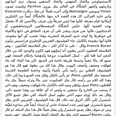
الابستمولوجي والشك المنهجي والشك المذهبي وسوف نرى أنواعهم
وتاريخهم وأشهر الشكّاك في العالم مثل بيرون Pyrrhon وتلميذه تيمون
Timon ومونتين Montaigne وإلى آخره، فضلاً عن شك ديكارت Descartes
وأبي حامد الغزالي، كل هذه القصة لابد منها، فالشكّاك أيضاً من المُنكِرين
لإمكانية قيام معرفة، قالوا هذا ليس شرطاً ولن نعرف، والأحسن لك ألا تشتغل
بهذه القضية كلها، عكس الشكّاك السفسطائيين الدوجماطيقيون أو
الدجمائيون، قالوا نحن نعرف ونقدر على أن نعرف الحقائق في ذاتها والأشياء
في جواهرها ولا تُوجَد حدود للمعرفة البشرية، وهذا عجيب، أي أنها مفتوحة،
قالوا أنها مفتوحة بالكامل، جاء الفيلسوف التجريبي الإنجليزي فرانسيس بيكون
Francis Bacon وقال – على ما أذكر لكم – مثل الفلاسفة التأمليين – وهم
الفلاسفة العقليون الذين يظنون أنه يُمكِنهم فهم الكون والوجود كله من خلال
الذهن كما قلنا لكم – كمثل العنكبوت، تروعنا وتُدهِشنا بإحكام الصنعة، فهي
تصنع لك بناءً عجيباً وعندها طريقة خاصة في النسج، لكن هذا البناء كله بناء
مُتهافِت وضعيف وأضعف البيوت، وقال هذا كله من بطنها، فهو قال هذا هو
الفيلسوف العقلي، من رأسه يأتي بأشياء وأبنية، وخاصة الفلسفة القديمة
النسقية مثل أفلاطون Plato، ثم يأتي بالمُثل ومُثل هذه الصورة وما إلى ذلك،
وهذا كله كلام من رأسه، قال مثل العنكبوت، تبنى بناءً وتراه جميلاً، مثل بناء
أفلاطون Plato جميل ومُتقَن وجيد لكنه بالكامل بناء مُتهافِت وضعيف، وهو ذاتي
لا يستمد من الخارج ولا نستعين به وليس له أي علاقة بي، وهذا تشبيه ذكي،
وقال بعد ذلك يُوجَد منهم أناس مثلهم كمثل النملة، التي تظل تجمع الأكل
باستمرار لكي تأكل الرزق بعد ذلك، قال هذا الفيلسوف التجريبي الذي يظل
يجمع باستمرار، فهو ليس عنده استعداد خاص أو استناد أيضاً على مباديء مُعيَّنة
ومن ثم سوف يظل يجمع باستمرار ولن يفعل شيئاً، قال هذا مثل النملة، ثم قال
بيكون Bacon أحسنهم الذي مثله مثل النحلة، النحلة تعمل كالنملة – فهي تجمع