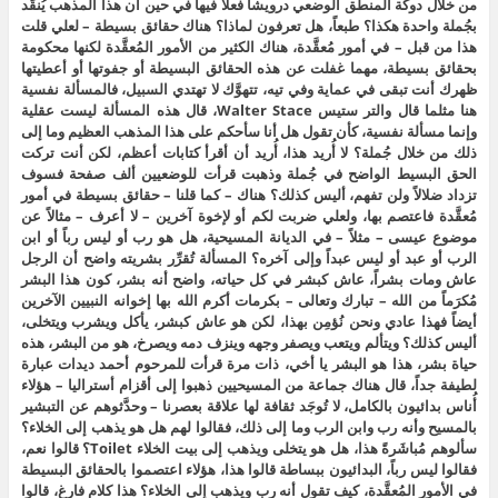
من خلال دوكة المنطق الوضعي درويشاً فعلاً فيها في حين أن هذا المذهب يُنقَد
بجُملة واحدة هكذا؟ طبعاً، هل تعرفون لماذا؟ هناك حقائق بسيطة – لعلي قلت
هذا من قبل – في أمور مُعقَّدة، هناك الكثير من الأمور المُعقَّدة لكنها محكومة
بحقائق بسيطة، مهما غفلت عن هذه الحقائق البسيطة أو جفوتها أو أعطيتها
ظهرك أنت تبقى في عماية وفي تيه، تتهوَّك لا تهتدي السبيل، فالمسألة نفسية
هنا مثلما قال والتر ستيس Walter Stace، قال هذه المسألة ليست عقلية
وإنما مسألة نفسية، كأن تقول هل أنا سأحكم على هذا المذهب العظيم وما إلى
ذلك من خلال جُملة؟ لا أُريد هذا، أُريد أن أقرأ كتابات أعظم، لكن أنت تركت
الحق البسيط الواضح في جُملة وذهبت قرأت للوضعيين ألف صفحة فسوف
تزداد ضلالاً ولن تفهم، أليس كذلك؟ هناك – كما قلنا – حقائق بسيطة في أمور
مُعقَّدة فاعتصم بها، ولعلي ضربت لكم أو لإخوة آخرين – لا أعرف – مثالاً عن
موضوع عيسى – مثلاً – في الديانة المسيحية، هل هو رب أو ليس رباً أو ابن
الرب أو عبد أو ليس عبداً وإلى آخره؟ المسألة تُقرِّر بشريته واضح أن الرجل
عاش ومات بشراً، عاش كبشر في كل حياته، واضح أنه بشر، كون هذا البشر
مُكرَماً من الله – تبارك وتعالى – بكرمات أكرم الله بها إخوانه النبيين الآخرين
أيضاً فهذا عادي ونحن نُؤمِن بهذا، لكن هو عاش كبشر، يأكل ويشرب ويتخلى،
أليس كذلك؟ ويتألم ويتعب ويصفر وجهه وينزف دمه ويصرخ، هو من البشر، هذه
حياة بشر، هذا هو البشر يا أخي، ذات مرة قرأت للمرحوم أحمد ديدات عبارة
لطيفة جداً، قال هناك جماعة من المسيحيين ذهبوا إلى أقزام أستراليا – هؤلاء
أُناس بدائيون بالكامل، لا تُوجَد ثقافة لها علاقة بعصرنا – وحدَّثوهم عن التبشير
بالمسيح وأنه رب وابن الرب وما إلى ذلك، فقالوا لهم هل هو يذهب إلى الخلاء؟
سألوهم مُباشَرةً هذا، هل هو يتخلى ويذهب إلى بيت الخلاء Toilet؟ قالوا نعم،
فقالوا ليس رباً، البدائيون ببساطة قالوا هذا، هؤلاء اعتصموا بالحقائق البسيطة
في الأمور المُعقَّدة، كيف تقول أنه رب ويذهب إلى الخلاء؟ هذا كلام فارغ، قالوا