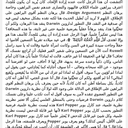
اكتشفت أن هذا الرجل كانت عنده إرادة الإلحاد، كان يُريد أن يكون مُلحِداً،
اعترف ببراهين علماء الكلام، فاليهود والنصارى عندهم نفس البراهين، وخاصة
برهان النظم Design Argument، قال برهان النظم أقوى البراهين على
الإطلاق، المُهِم لا نُريد أن نُطيل الحديث هنا لكنه نقده بشكل سخيف ليس فيه
أي صدقية في النقد، قال التطور لداروين Darwin ينقد هذا البرهان، ولكم أن
تتخيَّلوا هذا، ينقد برهاناً عقلياً بفرضية علمية حتى غير ثابتة، ما هذه السخافة؟
هذا ليس تفكيراً علمياً، فهذا الرجل عنده إرادة أن يبقى مُلحِداً، للأسف هذا هو
وإلا اهتدى،
قُلْ فَلِلَّهِ الْحُجَّةُ الْبَالِغَةُ ۖ
۩، في عيد ميلاده تقريباً التسعين أقاموا له
حفلاً وجاءت سيدة كبيرة في السن وكانت امرأة عامية وقالت له يا سيد راسل
Russell أنت الآن في التسعين وعلى شفير القبر فعليك أن تُراجِع نفسك، ألا
تخاف؟ قال لها في الحقيقة أنا غير خائف، قالت له لماذا؟ علماً بأن هذا كان أمام
الناس، وكان ذكياً وعنده سرعة بديهة، قال لها لا أخاف، حتى لو افترضنا أنه
موجود – عن الله سبحانه وتعالى – أنا سوف أُجادِله كما يُجادِلني، حين يقول لي
لماذا لم تُؤمِن بي؟ سوف أقول له لماذا لم تترك لي من الأدلة ما يُقنِعني ويُقنِع
أمثالي؟ أنا لم أقتنع، ولكم أن تتخيَّلوا هذا، قال أنا عندي حُجتي، أنا أظن أنه كان
كاذباً، بكل بساطة أظن أنه كان كاذباً، لأنه حين يعترف بأن برهان النظم أقوى
البراهين على الإطلاق في الدلالة على وجود الله لولا أن نظرية داروين Darwin
في التطور العضوي تنقده لآمن به سوف أقول له أنت تكذب علينا وعلى نفسك،
كلام داروين Darwin فرضيات وحتى بالمنطق العلمي يُمكِن ألا تعتبر نظريته
نظرية علمية، عند كارل بوبر Karl Popper هذه ليست نظرية علمية، فرضية
التطور بحسب كارل بوبر Karl Popper لأنها غير قابلة للدحض ليست نظرية
علمية، وكل شيئ غير قابل للدحض لا يُعتبَر علمياً عند كارل بوبر Karl Popper
على الأقل، أليس كذلك؟ وهو يعرف بوبر Popper ويعرف فلسفته، هذا الرجل
ماذا قال؟ قال أنا همي الأكبر في الفلسفة كان أن أُجيب عن أسئلة مُحدَّدة، هل