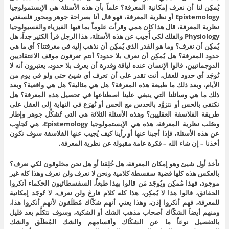
يُمكِن لنا أن نعرف إمكانية المعرفة؟ علماً بأن هذه الأسئلة هي الإبستمولوجيا
Epistemology أو نظرية المعرفة، فهو قال أنا بصراحة جوهر ومحور فلسفتي
نظرية المعرفة، قال هذا كان همي وقرأت علوماً بما فيها الفيزياء والفسيولوجيا
Physiology والفلك لكي أُجيب عن هذه الأسئلة، هذا الرجل قرأ الكثير جداً، هل
يُمكِن أن نعرف؟ وما هو القدر الذي يُمكِن أن نذهب إليه في معرفتنا؟ أي ما هي
حدود المعرفة؟ هل يُمكِن أن نعرف بلا حدود؟ أنتم تعرفون موقف الاعتقاديين
الدوجمائيين، قالوا الإنسان عنده لياقة وقدرة أن يعرف بلا حدود، يعتبرون أنه لا
تُوجَد أي حدود للعقل، أنت تقدر على أن تعرف أي شيئ حتى ولو في يوم من
الأيام، وبعد ذلك ما طبيعة هذه المعرفة؟ هل هي مثالية؟ هل هي واقعية؟ وبعد
ذلك ما هي وسائلنا التي ينبغي علينا اصطناعها في تحصيل هذه المعرفة؟ هل
نكتفي بالحس أو نتزوَّد بالحدس مع الحس أو نُهرَع في النهاية إلى العقل على
طريقة الفلاسفة العقليين؟ وهذه الأسئلة الثلاثة هي التي تُشكِّل جوهر وإطار
وصُلب نظرية المعرفة، هذه هي الإبستمولوجيا Epistemology، هي تُجاوِب
عن هذه الأسئلة، فإذا أجبنا عنها أو رأينا كيف يُجيب عنها الفلاسفة سوف نكون
أخذنا – إن شاء الله – فكرة عامة مقبولة عن نظرية المعرفة.
نأخذ أول شيئ وهو إمكان المعرفة، هل خُلِقنا أو هل نحن مخلوقون لكي نعرف؟
بالعكس هذه كلها قضية سفسطة كلامية ونحن لا نعرف ولن نعرف وهذا كله غير
موجود، فهذا مُمكِن ويُوجَد مَن قالوا بهذا طبعاً، السفسطائيون الحكماء أنكروا
الحقائق، قالوا هذا لا يُمكِن، هذا كله كلام فارغ ولن نعرف، لا تُوجَد إمكانية
للمعرفة، فهم أنكروا إذن، وهذا يعني أنهم شكّاك مُطلَقون لأنهم أنكروا هذا،
ومنهم أيضاً الشكّاك أصحاب مذهب الشك أو الشكية، وسوف نتكلَّم بعد قليل
بالتفصيل نوعاً ما عن الشكّاك وأقسامهم والشك المُطلَق والشك