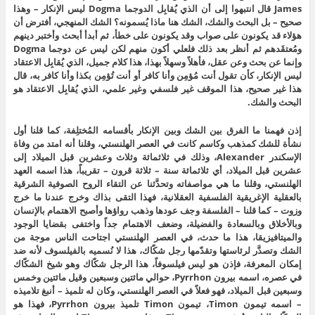
James قال انتبهوا إلى أن الذي يُقابِل الدوجما Dogma ليس الإنكار – وهذا
صحيح – بل البحث والشك، الشك هنا ماذا يُسمونه؟ الشك المنهجي، أفترض أن
هؤلاء قد يكونون على صواب وقد يكونون على خطأ، ثم أبدأ أبحث وأختبر دينهم
ومُعتقَدهم ثم أنظر بعد ذلك فلعلي أكون منهم لكن ليس عن دوجما Dogma
وإنما عن بحث وعن عقل، فأهلاً وسهلاً بهذا، هذا كلام جميل، الذي يُقابِل الاعتقاد
ليس الإنكار، كأن تقول أنت مُؤمِن وأنا كافر أو أنت تُؤمِن بكذا وأنا كافر به، قال
هذا غير صحيح، هذا الموقف غير فلسفي وغير علمي، الذي يُقابِل الاعتقاد هو
البحث والشك.
إذن فهمنا ما الفرق بين الشك وبين الإنكار بأقسامه المُختلِفة، كما قلنا أول
نشأة للشك كمذهب وكاسم كانت في العصر الهلنستي، وقلنا أنه امتد من وفاة
الإسكندر Alexander، وذلك في ثلاثمائة وثلاث وعشرين قبل الميلاد إلى
عشرين قبل الميلاد، أي ثلاثمائة سنة – ثلاثة قرون – تقريباً، هذا اسمه العهد
الهلنستي، وقلنا ما هي مواصفاته وتحدَّثنا عن التقاء الروح الصوفية الشرقية
بالعقلية الإغريقية الفلسفية العقلانية، فهذا التقى بذاك وخرج عندنا ما خرج
وزوت – كما قلنا – الفلسفة وجف عودها وذهب رواؤها وأصبح الاهتمام بالإنسان
وبالأخلاق وبالسعادة والفضيلة، وضعف الاهتمام جداً واختفى بقضايا الوجود
والميتافيزيقا، هذا ما حدث، في العصر الهلنستي اجتاحت الناس موجة من
الشك وتصدَّر لرئاستها وتقدّمها رجل شكّاك، هذا لا نُسميه بالفيلسوف لأنه ضد
إمكان المعرفة، فإذن هو ليس فيلسوفاً، هذا الرجل شكّاك وهو شيخ الشكّاك
في عصره، اسمه بيرون Pyrrhon، حوالي مائتين وسبعين وقيل مائتين وخمس
وسبعين قبل الميلاد، فهو فعلاً في العصر الهلنستي، وكان له تلميذ – أنبغ تلاميذه
– اسمه تيمون Timon، تيمون Timon تلميذ بيرون Pyrrhon، فهذا هو