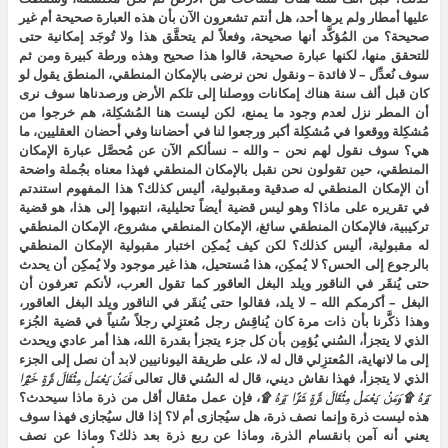
عليها أمطار ولم يرها أحد، هل أنتم تشعرون الآن بأن هذه العبارة صحيحة أم غير
صحيحة؟ من المُؤكَّد أنها صحيحة، وفعلاً لم يتحقَّق هذا ولا تُوجَد إمكانية حتى
للتحقق منها، لكنها عبارة صحيحة، قالوا هذا صحيح وهذه ورطة كبيرة ومن ثم
سوف نُعدِّل – لا فائدة – ونقول نحن نرضى بالإمكان المنطقي، المنطق يقول لو
كان قبل ألف سنة هناك إمكانات ووصلنا إلى تلكم الأرض ورصدناها سوف نرى
أن المطر نزل لعدم وجود ما يمنع، لكن ليست هنا المُشكِلة، هم خرجوا من
مُشكِلة ووقعوا في مُشكِلة أكبر ورجعوا لنا في أحضاننا وفي أحضان العقليين، ما
هي؟ سوف نقول لهم نحن – والله – نسألكم الآن عن مُحصَّل عبارة الإمكان
المنطقي، حين تقولون نحن نقبل بالإمكان المنطقي فهذا معناه بجُملة واضحة
أن الإمكان المنطقي له صدقية ومقبولية، أليس كذلك؟ هذا المفهوم استندتم
في تقريره على ماذا؟ وهو ليس قضية أيضاً تحليلية، انتبهوا إلى هذا، هو قضية
تركيبية، فالإمكان المنطقي سائغ، الإمكان المنطقي مشروع، الإمكان المنطقي
له مقبولية، أليس كذلك؟ لكن كيف يُمكِن اختبار مقبولية الإمكان المنطقي
بالرجوع إلى الحس؟ لا يُمكِن، هذا مُستحيل، هذا غير موجود ولا يُمكِن أن يحدث
حتى يُنقَر في الناقور ويلد البغل العاقور كما تقول العرب، لأنكم تعرفون أن
البغل – أكرمكم الله – لا يلد، فقالوا حتى يُنقَر في الناقور ويلد البغل العاقور،
وهذا ذكَّرنا بأن ذات مرة كان يُناقِش رجل مُعتزِلي رجلاً سُنياً في قضية الجُزء
الذي لا يتجزأ، السُني يُؤمِن بأن كل جزء يتجزأ بقدرة الله، هذا أمر عادي ويحدث
إلى ما لانهاية، المُعتزِلي قال له لا، على طريقة اليونانيين لابد أن نصل إلى الجزء
الذي لا يتجزأ، فهذا نقاش ديني، قال له السُني قال تعالى
فَمَنْ يَعْمَلْ مِثْقَالَ ذَرَّةٍ خَيْرًا
يَرَهُ ۩ وَمَنْ يَعْمَلْ مِثْقَالَ ذَرَّةٍ شَرًّا يَرَهُ ۩
، فإن عمل مثقال أقل من ذرة ماذا سيحدث؟
هذه ليست ذرة وإنما نصف ذرة، هل سيُجازى أم لا؟ إذا قال سيُجازى فهذا سوف
يعني أنه آمن بانقسام الذرة، وماذا عن ربع ذرة بعد ذلك؟ وماذا عن نصف