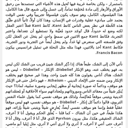
باستمرار – ولكن بخاصة غريبة فيها تُحيل هذه الأشياء التي تستمدها من رحيق
الأوراق والأزهار إلى مادة مُختلِفة تماماً، إلى عسل وإلى شمع، قال هذا الكامل،
هذا الفيلسوف الكامل، وهو سوف يكون فيلسوفاً تجريبياً وفي نفس الوقت
يعتمد على مباديء عقلية وقدرات في الإنسان، وهذا كان أولاً، ثانياً الذي طبَّق
هذه الخُطة في نظر بعض الناس كانط Kant، كانط Kant فعلاً اعتبر العقل
لكنه وضع له حدوداً، قال تُوجَد حدود مُعيَّنة ولا نستطيع أن نتعداها، واعتبر
التجربة، فكانط Kant جمع الاثنين في سمطٍ واحدٍ، لم يتخل عن العقل لكن
وفق فلسفته التي سنعرض لها غداً، ولم يتخل أيضاً عن التجربة ودور التجربة،
فكانط Kant أخذ بالاثنين، فهذا مثله مثل النحلة في تمثيل فرانسيس بيكون
Francis Bacon.
نأتي الآن إلى الشك، طبعاً هناك إذا ذُكِر الشك شيئ قريب من الشك لكن ليس
به، فهو يختلف عنه، وهو الإنكار Disbelief، الإنكار – Disbelief – ليس هو
الشك، هناك أناس يقولون هذا كله شيئ واحد، وهذا غير صحيح فهو يختلف،
الإنكار ومن ضمنه حتى الإلحاد الديني – Atheism – فهو داخل حتى في الإنكار
هو موقف، ودائماً له صورة إيجابية أو مظهر إيجابي وصورة سلبية، لماذا؟ حيث
يُنكِر شيئاً من معقائد الناس وموروثاتهم ومُعتاداتهم سواء الأخلاقية أو مُعتقَداتهم
الدينية ويتبنى موقفاً مُعاكِساً، ولذلك هو موقف نفسي كما يقول علماء النفس
التربوي، قالوا دائماً كل إنكار – Disbelief – هو موقف نفسي، فهو ليس موقفاً
عقلياً فقط وإنما هو موقف نفسي أيضاً، يُعارِض شيئاً ويتبنى شيئاً بإزائه، فهو
هكذا طبعاً، في حين أن الشاك – كما قلنا – يُعلِّق الحكم ويقول أنا لا أعرف،
الشاك الحقيقي هكذا، مثل بيرون Pyrrhon الذي قال أنا لا أعرف، وقال أنا لا
أعرف حتى أنني لا أعرف، لا أدري ولا أدري أنني لا أدري، مثل إيليا أبو ماضي،