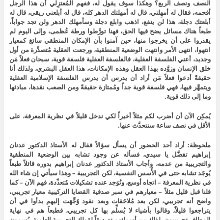
النصف ونصف الربع؟ وهكذا سوف يقول له، ففهم المُعتزِلي أن هذا الرجل
أفحمه، فقال له أمهِلني، قال له أمهلتك الدهر كله، قال له أبلعني ريقي، قال له
أبلعتك دجلة، هذا لن ينفع، اذهب وابلع دجلة وسأمهلك الدهر ولن تجد جواباً،
طبعاً هناك مسائل يضح فيها الحق، فهنا تورَّطوا ورطة عُظمى، وإلى اليوم لم
يقدروا على أن يخرجوا منها، حين آمنوا بأن الإمكان المنطقي سائغ كمعيار
انتهوا، انتهى الأمر وانتهت الوضعية المنطقية، ورجعت العقلية مُتصدِّرة من أول
وجديد، أعني الفلسفة العقلية، فالفلسفة العقلية فلسفة قوية، سبحان فعلاً مَن
خلق الإنسان وزوَّده بهذا العقل وهذه الإمكانات، هذا العقل البشري، ولذلك أنا
حقيقةً أدعوا فعلاً مَن أراد أن يدرس أن يدرس الفلسفة الإسلامية العقلية
ويتمهَّر فيها، فهي فلسفة قوية جداً ومُمتازة حقيقةً ومن الصعب نقدها، مبادئها
وما إلى ذلك قوية.
يُمكِن الآن أن أضرب لكم مثلاً أخيراً لكي ندخل قليلاً في نظرية المعرفة، على
الأقل في نصف ساعة سنتحدَّث عنها.
ملحوظة: أراد أحد الحضور أن يسأل سؤالاً فقال له الأستاذ الدكتور عدنان
إبراهيم تفضَّل يا سيدي، فسأله عن وجود تشابه بين الوضعية المنطقية
والتجريبية من عدمه، وأجاب الأستاذ الدكتور عدنان إبراهيم بدوره قائلاً طبعاً
يُوجَد تشابه حتى في الأُسس النفسية، لكن التجريبية – وهذا سيأتي إن شاء الله
في نظرية المعرفة – اتجاه أوسع، وتُوَجد عنده تشكيلات مُتعدِّدة، فهم الآن – كما
قلنا قبل قليل مثلاً – معيارهم في سبر صدقية القضايا التركيبية معيار تجريبي،
واضح أنه تجريبي، لكن بعد مُلاحَقات وبعد نقود وُجِّهَت إليهم بدأوا في أن
يتراجعوا قليلاً، وقالوا بأشياء لا يُسلِّم بها كل تجريبي، فطبعاً هم في نهاية
المطاف تجريبيون، لذلك من أسمائهم تصديقاً لقولك التجريبية العلمية، يُسمون