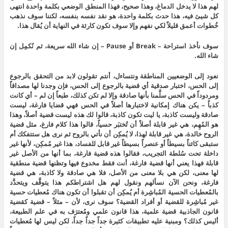
لهم هذا لا يدخل الدماغ، وهذا صحيح، فهذا المنطق الوضعي بكلمة واحدة انتهى
كل شيئ فيه، هذا حدث بكلمة واحدة، هو نقد نفسه بنفسه، لكننا سوف نذهب
خُطوات أعمق قليلاً لكي نفهم وإلا سوف تكون كارثة في النهاية أن يُقال هذا.
سوف نأخذ استراحة – Break أو Pause – إن شاء الله سريعة، ثم نُكمِل إن
شاء الله.
نعود إلى الوضعيين المناطقة ونتساءل، أنتم تقولون لابد من التحقق بالرجوع
إلى الحس، اختبار صدقية أي قضية بالرجوع إلى الحس، فإن وجدنا لها مصداقاً
ومردوداً في الحس سلَّمنا بأنها صادقة وإلا لم تكن كذلك، طبعاً إن لم – أي كانت
كذباً – يكن هناك إمكانية لاختبارها أصلاً في الحس فهي قضايا فارغة، ليست
صادقة وليست كاذبة، يا ليت تكون كاذبة، قالوا لك هذه ليست قضية أصلاً، وهذا
هو المُهِم، هي غير قابلة أصلاً أن تُختبَر حسياً، قالوا هذا كلام فارغ، مثل قضية
الروح خالدة، هي غير قابلة لهذا، لا يُمكِن أن نأتي بالروح ثم نرى هل ستتفكك أم
ستبقى كائناً بسيطاً أو عنصراً بسيطاً غير قابل للفساد، هذا غير مُمكِن، لأنها غير
داخلة تحت سُلطة التجريب، فقالوا هذه قضية فارغة، بما أنها من الأصل غير
قابلة فهذا يعني أنها قضية فارغة، أنت فقط مخدوع فيها وتظنها قضية منطقية
لها معنى، لكن هي بلا معنى من الأصل، فلا هي صادقة ولا كاذبة، هي قضية
فارغة، ونحن الآن نسألهم ونقول لهم هل اشتراطكم هذا يتوقَّف ويتحدَّد
بالمُعطيات الحسية المُباشِرة أم يُمكِن أن تقبلوا أن تكون هناك مُعطيات حسية
غير مُباشِرة للقضية أو أفراد القضية؟ سوف نرى، لأن – مثلاً – قضية كقضية
قانون الجاذبية قضية علمية، هذا قانون علمي ومُعترَف به في علم الطبيعة،
أليس كذلك؟ ومبنية عليه تطبيقات كثيرة جداً جداً جداً، لكن ليس لها مُعطيات