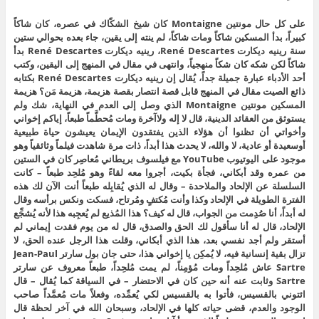
على كل حال مونتين Montaigne كان شيخ الشكّاك في عصره، كان شاكاً
كبيراً، بدأ المسكين شاكاً ومات شاكاً، لم ينته إلى يقين، جاء بعده بحوالي ستين
سنة رينيه ديكارت René Descartes، رينيه ديكارت René Descartes بدأ
شاكاً لكن شكه كان شكاً منهجياً، وانتهى في مقال في المنهج إلى اليقين، وكتب
أحد الأدباء عبارة جميلة جداً، يُقال إن رينيه ديكارت René Descartes بكتابه
ذائع الصيت مقال في المنهج قابل قصة انتصار بقصة هزيمة، هزيمة مَن؟ هزيمة
المسكين مونتين Montaigne الذي وصل إلى العدم في النهاية، شك ولم
يستوثق من العقائد الدينية، قال لا إله ولاآخرة ومات مُحطَّماً طبعاً، إياكم إخواني
وأخواتي أن تظنوا أن هؤلاء الذين يفتقدون الإيمان يعيشون حياة طبيعية
أوسعيدة أو عادية، لا والله، لا يحدث هذا أبداً، ذات مرة شاهدت فيلماً وثائقياً وهو
موجود على اليوتيوب YouTube مع فيلسوف بريطاني مُعاصِر كان في الستين
من عمره وقد أبكاني، فجأة بكيت، أجروا معه لقاءً وهو مُلحِد طبعاً – كانت
السلسلة عن الإلحاد والملاحدة – وقال له الذي يُقابِله طبعاً أنت الآن لك هذه
الفترة الطويلة في الإلحاد وكذا وأنت مُكتفٍ ومُرتاح، فسكت ونكس برأسه وقال
له أبداً، أنا صُدِمت من الجواب، قال له كيف؟ هذا المُذيع لم يُعجِبه هذا لأنه يُشجِّع
الإلحاد، قال له أنا سأقول لك الحق والصدق، قال له من يوم فقدت إيماني لم
أستقر ولم أجد نفسي بعد، هذا الذي أبكاني، وقلت هذا الرجل عنده الحق، لا
تزال بقية إنسانية فيه، لا يُمكِن يا إخواني هذا، حتى جان بول سارتر Jean-Paul
Sartre عاش مُلحِداً ومات مُؤمِناً، لم يمت مُلحِداً، طبعاً معروف عن سارتر
Sartre وثابت عنه أنه حين كان في الاحتضار – في السياقة كما يُقال – قال
ائتوني بالقسيس، فأتوا به بالقسيس لكي يُعمِّده، وفعلاً مات مُعمَّداً صاحب
الوجود والعدم، قضى حياته كلها في الإلحاد، وسبحان الله في آخر لحظة قال