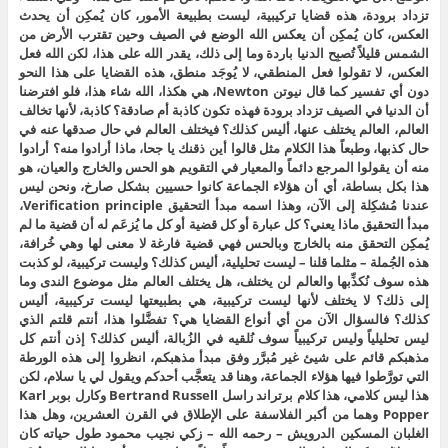
تزداد برودة، هذه قضايا تركيبية، ليست بطبيعة الأمور، كان يُمكِن أن يحدث
العكس، كان يُمكِن أن يعكس الله الوضع في الصيف وحين تقترب الأرض من
الشمس قليلاً تُصبِح الدنيا باردة وما إلى ذلك، يقدر الله على هذا، لكن الله فعل
العكس، لا تقولوا فعل المنطقي، لا يُوجَد منطق، هذه القضايا على هذا النحو
دون أي تفسير كما قال نيوتن Newton، هي هكذا، الله شاء هذا، فلو افترضنا
أن الدنيا في الصيف تزداد برودة فهذه تكون كاذبة أم صادقة؟ كاذبة، لأنها تخالف
العالم، العالم يختلف عنها، أليس كذلك؟ فيختلف العالم في حال صدقها عنه في
حال كذبها، وطبعاً هذا الكلام مثل قالوا أين ذقنك يا جحا، ماذا أرادوا منه؟ أرادوا
منه أن يقولوا المرجع دائماً والمعيار في التقويم هو الحس والخارج والعيان، هو
هذا بكل بساطة، أي أن هؤلاء الجماعة كانوا حسيين بشكل صارخ، ونحن ليس
عندنا مُشكِلة إلى الآن، وهذا اسمه مبدأ التحقيق Verification principle،
مبدأ التحقيق ماذا يعني؟ كل عبارة أو كل قضية أو كل ما يُزعَم له أن قضية ما لم
يُمكِن التحقق منه بالخارج وبالحس فهي قضية فارغة لا معنى لها وهي خُرافة،
هذه الجُملة – مثلما قلنا – ليست تحليلية، أليس كذلك؟ وليست تركيبية، لو كذبت
هذه سوف نُكذِّبها والعالم لن يختلف، هل يختلف العالم مثل موضوع الندى وما
إلى ذلك؟ لا يختلف لأنها ليست تركيبية، هي بطبيعتها ليست تركيبية، أليس
كذلك؟ فالسؤال الآن من أي أنواع القضايا هي؟ تفضَّلوا هذا، أنتم قلتم الذي
ليس تحليلياً وليس تركيبياً سوف نُلقيه في الزُبالة، أليس كذلك؟ إذن أنتم كل
مذهبكم قائم على شيئ غير مُبرَّر وفق مبدأ مذهبكم، انظروا إلى هذه الورطة
التي تورَّطوا فيها هؤلاء الجماعة، وهنا قد يتعجَّب أحدكم ويقول لي يا سلام، لكن
هذا ليس كلامي، هذا كلام برتراند راسل Bertrand Russell وكارل بوبر Karl
Popper وهما من أكبر الفلاسفة على الإطلاق في القرن العشرين، وهل هذا
الغلبان المسكين الدرويش – رحمه الله – زكي نجيب محمود طول حياته كان