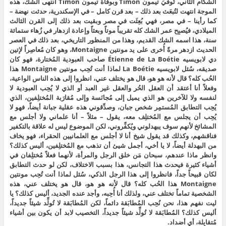
الشكّام الثاني، تُوفيَ تيمون Timon وبوفاة تيمون Timon انتهى الشك، هذه
الموجة انتهت لتُبعَث بعد ذلك – بعد قرن كامل – في الإسكندرية، حدثت نهضة –
كما رأينا – في مصر، فهي بُعِثَت في مصر وبقيت بعد ذلك إلى القرن الثالث
الميلادي، فيُصبِح عمر الشك كله تقريباً موتاً وبعثاً وإعادة ازدهار في زُهاء ستمائة
سنة، هذا اسمه الشك القديم، وهذا من المنظور التاريخي، بعد ذلك في العصر
الحديث ازدهر مرةً أُخرى على يد مونتين Montaigne، وهو كان مُعاصِراً لإتين
دي لابويسيه Étienne de La Boétie صاحب العبودية المُختارة، فهو كان
صديقه، سُئل لابويسيه La Boétie لماذا أنت تُحِب مونتين Montaigne هذا
الحُب كله؟ قال لأنه هو هو، قال هو يختلف عني، انظروا إلى هذه الناس الواعية،
وفعلاً أنا أعتقد أن العقل الحُر والعقل غير العبد أو الذي لا يُحِب العبودية لا
لنفسه ولا للآخرين هو الذي يميل إلى مُجانَسة وإلى مُقارَبة المُختلِفين، الذي
يُحِب التطابق المُستمِر شخص جبان، وصدِّقوني هذه عقلية جبانة أيضاً، فهو لا
يُحِب أن يجلس مع المُختلِف معه، يقول – مثلاً – أنا علماني ولا أجلس مع
المشائخ لأنهم سوف يبهدلوني ويُكفِّروني، لكن الموضوع ليس له علاقة بالتكفير
فناقشهم، وكذلك قد يقول شيخ أنا لا أجلس مع العلمانيين الحقراء، فهو يخاف
من البهدلة أيضاً، لا يا أخي، أجمل شيئ أن تذهب مع المُختلِفين، أليس كذلك؟
وانظر ماذا عندهم، سبحان مَن خلق الرجل والمرأة، لأنهما فعلاً مُختلِفان في
أشياء كثيرة فيحدث هذا التجانس، هذا بسبب الاختلاف، لكن لو حدث التطابق
لكان قبيحاً جداً، فانظروا إلى هذا الرجل الذكي، سُئل لماذا أنت تُحِب مونتين
Montaigne هذا الحُب كله؟ قال لأنه هو هو، قال هو يختلف عني، هذه
الشخصية تماماً تختلف عني، ولذلك أنا أُحِبه، وأجد عنده الجديد، أليس كذلك؟ يا
ليت نفهم هذا، نحن نُحِب المُطابَقة دائماً، لكن المُطابَقة لا تُولِّد شيئاً جديداً،
أليس كذلك؟ المُطابَقة لا تُولِّد شيئاً جديداً، التخصيب لابد أن يكون بين أشياء
مُتقابِلة، أي أضداد.