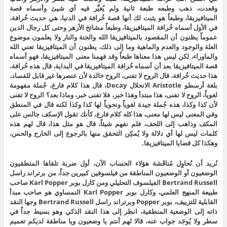
وقعدت، ذهب وطبعه طبعة ثانية ولم يُغيِّر فيه أي شيئ وأسماه قصة
الميتافيزيقا، وطبعاً هو يثبت لك أنها قصة خُرافة في الدنيا، هي حديث خُرافة،
في الأول أسماه خُرافة الميتافيزيقا، وطبعاً مشائخ الأزهر وحتى كل رجال الدين
عموماً يظنون أن المقصود بالميتافيزيقا الله والجنة والنار ولا يعلمون موضوع
العلة والوجود والعدم والماهية وما إلى ذلك، يظنون أن الميتافيزيقا تعني الله
والماوراء، لكن ليس هذا معناها طبعاً وقد فهمنا معنى الميتافيزيقا، فهو أسماه
قصة الميتافيزيقا بعد أن أسماه خُرافة الميتافيزيقا في البداية، قال هذه خُرافة،
هذا حديث خُرافة، قال الروح لا تفنى، الروح خالدة لأن عنصرها غير قابل للفساد،
بلغة أرسطو Aristotle الانحلال Decay، قال هذا كلام فارغ، جُملة مفهومة
لغوياً، الروح لا تفنى، هذا مبتدأ وهذا خبر، فلا تفنى خبر، وماذا بعد؟ الروح لا تفنى
لأن كذا وكذا، هذه جُملة جيدة لغوياً ونحوياً لها كذا وكذا لكنه قال في المنطق
وفي المعنى ليس لها معنى، هذا كله كلام فارغ، كأنك تقول الإسكف جالس على
المكف وذاهب إلى اللحف، فلم نفهم شيئاً، قال هو مثل هذا، قال لهم هذه
كلمات ليس لها أي دلالة ولا يُمكِن التحقق منها بالرجوع إلى الخارج والحس،
وهكذا كل قضايا الميتافيزيقا.
نُريد أن نُحاوِل مُناقَشة هؤلاء الحساب الآن، أول ضربة تلقاها المنطقيون
الوضعيون أو الوضعيون المناطقة من فيلسوفين كبيرين جداً، من برتراند راسل
Bertrand Russell الفيلسوف التحليلي ومن كارل بوبر Karl Popper صاحب
طبيعة المنهج العلمي، وكارل بوبر Karl Popper النمساوي هو صاحب مبدأ
القابلية للتزييف، بوبر Popper وبرتراند راسل Bertrand Russell وجها النقد
ذاته إلى الوضعية المنطقية، انظر إلى هذا النقد الذكي وهو بسيط جداً في
سطر ولا يُوجَد جواب عنه، قالا لهم أنتم يا وضعيون ويا مناطقة لديكم تعميم