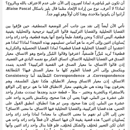
أن تكون غير مُباشِرة، لماذا تُصِرون إلى الآن على عدم الاعتراف بالله وبالروح؟
لماذا؟ لا أعرف، نوع من إرادة الإلحاد مثلما قال بليز باسكال Blaise Pascal،
أرادوا أن يكونوا ملاحدة، وهذا كان أولاً وهو مُهِم جداً.
نأتي الآن أيضاً إلى نقد من جانب آخر للوضعية المنطقية، حين فرَّقوا بين
القضايا التحليلية والقضايا التركيبية قالوا التركيبية ترجيحية والتحليلية يقينية
قطعية، أليس كذلك؟ ونحن وافقنا، طبعاً واضح أنها يقينة قطعية، واحد زائد واحد
يُساويان اثنين وإلى آخره، ما هو أساس تسليمهم بهذه النتيجة؟ لماذا؟ لماذا هم
اعتقدوا أن القضايا التحليلية قضايا قطعية؟ لماذا القضايا التحصيلية والتكرارية
قطعية؟ نُريد مُبرِّراً فلسفياً، اعترفوا وقالوا المُبرِّر واضح وهو الاتساق، معيار
الصدق في القضايا التحليلية الاتساق، اتساق الفكر مع نفسه البادي في القضية،
إذن قالوا الاتساق، ما معيار الصدق في القضية التركيبية؟ الحديد يتمدد
وينكمش وإلى آخر قضايا العلوم كلها ما معيار الصدق فيها؟ المُطابَقة
Correspondence، فـ Correspondence المُطاَبقة أما Consistency
الاتساق، إذن معيار الاتساق ومعيار الانطباق، هكذا تقول الفلسفة، وهم
يعترفون بهذا وهذه هي طريقتهم، معيار الانطباق قلنا ما هو، نرجع إلى الواقع
بالاستقراء وبالتجربة ونختبر – مثلاً – قطعة حديد ونجدها تمددت مقدار واحد
على عشرة من الملي، فهذا يعني أن هذا صحيح، وتنكمش بالتبريد واحد على
عشرة من الملي، إذن هذا صحيح، ومن ثم هذا انطباق، انطبق القول على
الحس، هذه قضايا التركيبية، والقضايا التحليلية فيها الاتساق، ما معنى الاتساق؟
نحن إلى الآن لم نفهم ما معنى الاتساق، ما معناه؟ لماذا واحد زائد واحد
يُساويان اثنين؟ هذه قضية يقينة لأن فيها اتساق، لأن فعلاً واحد زائد واحد هي
اثنان لكن التعبير مُختلِف والشكل مُختلِف، فلو قلنا بدال واحد زائد اثنين وأنها