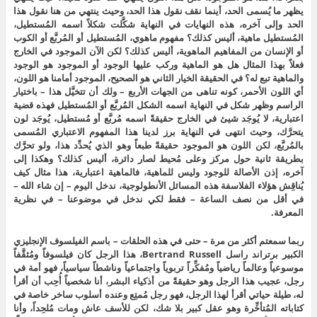
يظهر ما يُسمى الحد، أينما نقف نقول هذا الحد، وحيث ينتهي من هنا نقول هذا
الحد وإلى آخره، هذه النهايات في النهاية شكَّلت شكلاً اسمه المُستطيل،
المُستطيل ماهية، أليس كذلك؟ مفهوم ماهوي، المُستطيل أو المُربَّع أو الكوب
أو الإنسان من المفاهيم الماهوية، أليس كذلك؟ لكن الآن الموجود في الخارج
فعلاً بهذا المثال هل هو الماهية وركب عليها الوجود أو الموجود هو الوجود
والماهية تبع له؟ في الحقيقة الخيار الثاني هو الصحيح، الموجود أمامنا هو اللون،
أي اللون الأحمر، كونه تناهى من الجهات الأربع – ولك أن تتخيَّل هذا – باختيار
الراسم وظهر شكل في النهاية اسمه الشكل المُربَّع أو المُستطيل فهذه قضية
اعتبارية، لا يُوجَد شيئ في الخارج حقيقةً اسمه مُربَّع أو مُستطيل، يُوجَد لون
يتحرَّك، وحيث انتهى في النهاية برز لدينا هذا المفهوم الاعتباري المُسمى
بالمُربَّع، لكن اللون هو الموجود حقيقةً طبعاً وهو الذي يُحدِّد هذا، ولو تحرَّك
بطريقة ثانية حول مركز وعلى مُحيط لصار دائرة، أليس كذلك؟ وهكذا إلى
آخره، إذن الأصالة للوجود وليس للماهية، فالماهية اعتبارية، هذا مثال كيف
يُناقِش هؤلاء الفلاسفة هذه المسائل الأنطولوجية، ندخل اليوم – إن شاء الله –
في أقل من نصف الساعة – فقط لكي ندخل في موضوعنا – في نظرية
المعرفة.
ربما سمعتم أكثر من مرة – حتى في هذه الحلقات – باسم الفيلسوف الإنجليزي
الكبير برتراند راسل Bertrand Russell، هذا الرجل كان فيلسوفاً ومُثقَّفاً
موسوعياً وعالماً رياضياً ومُفكِّراً تربوياً واجتماعياً وناشطاً سياسياً، فهو أمة في
رجل، عجيب هذا الرجل وهو حقيقةً من أذكياء البشر، أنا شخصياً أُحِب أن أقرأ
له، طيلة حياتي أقرأ لهذا الرجل، فهو رجل مُمتِع وعنده أسلوب ساخر خاصة في
كتاباته المُتأخِّرة وهو عقل كبير بلا شك، لكن للأسف عاش ومات مُلحِداً، وأنا