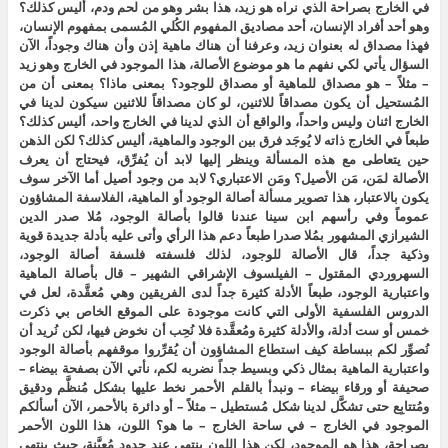
في الخارج بصراحة الذي نراه هو زيد، هذا بشر وهو من لحم ودم، أليس كذلك؟
وهو أحد أفراد الإنسان، أحد مصاديق المفهوم الكُلي المُسمى بمفهوم الإنسان،
فهذا مصداق له بعنوان زيد، وعرفنا أن هناك ماهية إذن وأن هناك وجوداً، الآن
السؤال يأتي لكي نفهم ما هو موضوع الأصالة، هذا الموجود في الخارج وهو زيد
– مثلاً – هو مصداق للماهية أو مصداق للوجود؟ بمعنى ماذا؟ بمعنى أن من
المُستحيل أن يكون مصداقاً للاثنين، لو كان مصداقاً للاثنين سيكون لدينا في
الخارج اثنان وليس واحداً، والواقع أن الذي لدينا في الخارج واحد، أليس كذلك؟
طبعاً في الخارج ذاته لا يُوجَد فرق بين الوجود والماهية، أليس كذلك؟ لكن الذهن
حين يتعاطى مع هذه المسألة وينظر إليها لابد أن يُفرِّق، فيحتاج أن يعرف
الأصالة لمَن، مَن الأصيل؟ ومَن الاعتباري؟ لابد من وجود أصيل أما الآخر سوف
يكون بالاعتبار، هذا تصوير مسألة أصالة الوجود أو الماهية، الفلاسفة المشاؤون
عموماً وفي رأسهم ابن سينا عندنا قالوا بأصالة الوجود، مُلا صدر الدين
الشيرازي المشهور بمُلا صدرا طبعاً دعم هذا الرأي وأتى عليه بأدلة جديدة قوية
وذكية جداً، قال الأصالة للوجود، لذلك فلسفته فلسفة أصالة الوجود،
السهروردي المقتول – الفيلسوف الإشراقي الشهير – قال بأصالة الماهية
واعتبارية الوجود، طبعاً الأدلة كثيرة جداً لدى الفريقين وهي مُعقَّدة، لعل في
الدروس الفلسفية الأولى التي كانت موجودة على الموقع الخاص بي ذكرت
خمس أو ست أدلة، والأدلة كثيرة ومُعقَّدة فلا نُحِب أن نخوض فيها، لكن نُريد أن
نُصوِّر لكم ببساطة كيف استطاع المشاؤون أن يُقرِّروا موقفهم بأصالة الوجود
واعتبارية الماهية بمثال ذكي وبسيط جداً نضربه لكم، نأتي الآن بصفحة بيضاء –
صحيفة أو ورقاء بيضاء – ونبدأ بالقلم الأحمر نخط عليها بشكل مُنظَّم ودقيق
ومُتتابِع حتى تشكَّل لدينا شكل مُستطيل – مثلاً – أو دائرة بالأحمر، الآن أسألكم
الموجود في الخارج – في ساحة الخارج – ما هو؟ اللون، هذا اللون الأحمر
بصراحة، هذا هو الموجود، لكن هذا اللون ينتهي عند حدود مُعيَّنة، حيث ينتهي