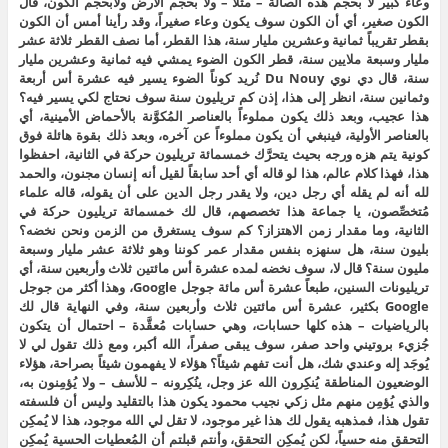
وعاء كبير لا بحجم هذه الصالة – مثلاً – ولا بحجم الأرض ولابحجم الكون، قال
الكون صغير، أي أن الكون سوف يكون وعاء صغيراً، وقد رأينا أمس أن الكون
بقطر تقريباً ثمانية وعشرين مليار سنة، هذا القطر، أما نصف القطر ثلاثة عشر
مليار وسبعة ملايين سنة، قطر الكون الضوء يمشي فيه ثمانية وعشرين مليار
سنة، قال دي نوي Du Nouy نُريد كوناً الضوء يسير فيه عشرة أس أربعة
وثمانين سنة، انظر إلى هذا، إذن كم تريليون سنة سوف نحتاج لكي يسير فيه؟
هذا عجيب، وبعد ذلك يكون مملوءاً بالعناصر المُكوَّنة بالأحماض الأمينية، أي
بالعناصر الأولية، فينبغي أن يكون مملوءاً عن آخره، وبعد ذلك بقوة هائلة فوق
كونية يتم هزه ورجه بحيث يتحرَّك خمسمائة تريليون حركة في الثانية، احفظوا
هذا، فهذا كلام عالم، هذا لو قاله أي أحد سابقاً لقيل أنه إنسان مجنون، والحمد
لله أنه لم يقله أي رجل دين، ولا يقدر رجل الدين على أن يقوله، قاله علماء
مُتخصِّصون، يا جماعة هذا تخصصهم، قال لك خمسمائة تريليون حركة في
الثانية، وما مقدار زمن الاهتزاز؟ كم سوف يستغرق من الزمن ونحن نخضه؟
بليون سنة، هل سنهزه بنفس مقدار عمر كوننا وهو ثلاثة عشر مليار وسبعة
مليون سنة؟ قال لا، سوف نخضه لمده عشرة أس مائتين ثلاث وأربعين سنة، أي
تريليونات السنين، طبعاً عشرة أس مائة جوجل Google، وهذا أكثر من جوجل
Google بكثير، عشرة أس مائتين ثلاث وأربعين سنة، وفي النهاية قال لك
بالرياضيات – هذه كلها حسابات، وهي حسابات مُعقَّدة – احتمال أن يتكون
جُزيء بروتيني واحد صفر، سوف يبقى صفراً، الله أكبر، ومع ذلك تقول لي لا
يُوجَد إله وعندي شك، هل أنت تفهم شيئاً؟ هؤلاء لا يفهمون شيئاً بصراحة، هؤلاء
الوضعيون المناطقة يُنكِرون الله عز وجل، ينُكِرونه – للأسف – ولا يُؤمِنون به،
والذي يُؤمِن منهم مثل زكي نجيب محمود يكون هذا بالتقليد وليس أن فلسفته
تقول هذا، فمذهبه يقول لك هذا غير موجود، لا تقل لي الله موجود، هذا لا يُمكِن
التحقق منه حسياً، لكن يُمكِن التحقق، وأنتم قبلتم أن المُعطيات الحسية يُمكِن