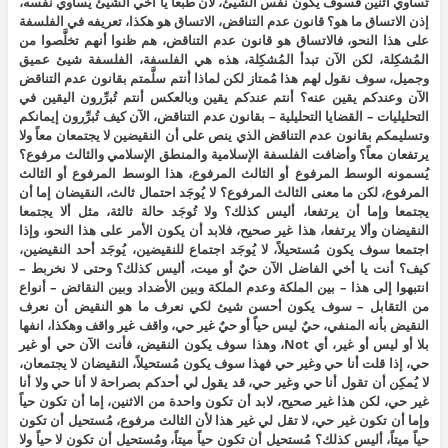
تُساوي اثنين فسوف يكون نفس الشيئ، لأن طبعاً يا أخي الشيئ يُساوي نفسه،
إذن الاتساق ما هو؟ قانون عدم التناقض، الاتساق هو هكذا، تعريفه في الفلسفة
على هذا النحو، فالاتساق هو قانون عدم التناقض، هم ظنوا أنهم تخلَّصوا من
المُشكِلة، لكن الآن تبدأ المُشكِلة، هذه هي الفلسفة، الفلسفة شيئ عميق
وجميل، سوف نقول لهم هذا مُمتاز لكن لماذا أنتم سلَّمتم بقانون عدم التناقض
الآن وعندكم يقين عنه؟ أنتم عندكم يقين وبالعكس أنتم تُبرِّرون اليقين في
التحليليات – القضايا التحليلية – بقانون عدم التناقض، الآن كيف تُبرِّرون إيمانكم
وتسليمكم بقانون عدم التناقض الذي ينص على أن النقيضين لا يجتمعان معاً ولا
يرتفعان معاً؟ وأضافت الفلسفة الإسلامية والمنطق الإسلامي والثالث مرفوع؟
يُسمونه الوسط المرفوع أو الثالث المرفوع، هذا الوسط المرفوع أو الثالث
المرفوع، لكن ما معنى الثالث المرفوع؟ لا يُوجَد احتمال ثالث، النقيضان إما أن
يجتمعا وإما أن يرتفعا، أليس كذلك؟ ولا تُوجَد حالة ثالثة، مثل ألا يجتمعا
النقيضان وألا يرتفعا، هذا غير صحيح، فلابد أن يكون الأمر على هذا النحو، وإذا
اجتمعا سوف يكون مُستحيلاً، لا يُوجَد اجتماع للنقيضين، يُوجَد أحد النقيضين،
كيف؟ أنت يا أخي الفاضل الآن حيٌ أو ميت، أليس كذلك؟ وحتى لا نخربط –
انتبهوا إلى هذا – بين الملكة وعدم الملكة وبين الأضداد وبين النقائض – أنواع
من التقابل – سوف يكون أحسن شيئ لكي نعرف ما هو النقيض أن نعرف
النقيض بأنه المنفي، حيٌ ليس حياً أو حيٌ غير حي، واقف غير واقف وهكذا، انفها
بلا أو ليس أو غير، أي Not، وهذا سوف يكون النقيض، فأنت الآن حي أو غير
حي، إذا قلت أنا حي وغير حي فهذا سوف يكون مُستحيلاً، النقيضان لا يجتمعان،
لا يُمكِن أن تقول أنا حي وغير حي، قد يقول لي أحدكم بصراحة لا أنا حي ولا أنا
غير حي، لكن هذا غير صحيح، لابد أن تكون واحدة من الاثنين، إما أن تكون حياً
وإما أن تكون غير حي، لا تقل لي غير هذا لأن الثالث مرفوع، مُستحيل أن تكون
حياً ميتاً، أليس كذلك؟ مُستحيل أن تكون حياً ميتاً، ومُستحيل أن تكون لا حياً ولا