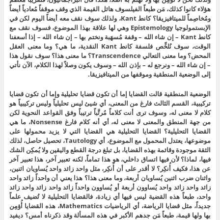
هؤلاء كانوا كذلك، مَن طبعاً الفيلسوف هائل القيمة الذي وقف موقفاً مُعادياً أيضاً
ومُخاصِماً للميتافيزيقا؟ كانط Kant، ولذلك سوف نقف معه أيضاً اليوم لكن في
الإبستمولوجيا Epistemology وهي لها علاقة بهذا الموضوع، فسوف نقف مع
كانط Kant – إن شاء الله – وقفة مُسهَبة ونختم بها – إن شاء الله – إذا أسعفنا
الوقت، سوف نُلخِّص فلسفة كانط Kant النقدية، ما هي؟ وما معنى العقل
المحض؟ وما معنى التعالي Transcendence؟ ما معنى هذا؟ سوف نقول هذا
– إن شاء الله – ونرجع له – بإذن الله – وسوف يكون وصلاً لهذا الكلام، الآن نأتي
إلى الوضعية المنطقية وموقفها من الميتافيزيقا.
الوضعية المنطقية قالت القضايا إما أن تكون قضايا تحليلية وإما أن تكون قضايا
تركيبية، القسم الثالث فارغ من المعنى، أي شيئ ليس تحليلياً وليس تركيبياً هو
كلام لا معنى له، وسوف ترى أنت كلاماً مُرتَّباً ترتيباً وفق القواعد النحوية لكن
من جهة المنطق والمعنى لا معنى له، أي أنه كلام فارغ Nonsense، ما هي
القضايا التحليلية؟ القضايا التحليلية هي القضايا التي لا يزيد محمولها على
موضوعها، يعتدل المحمول مع الموضوع، أي Tautology، تحصيل حاصل، لذلك
الثقة موجودة وقائمة بهذه القضايا، بل تبلغ درجة القطع واليقين ولا يُمكِن الشك
فيها، لماذا؟ لأن فيها اتساق داخلي، هو هذا تماماً، لكنه تعبير آخر، هذا تعبير آخر
عن هذا، فكيف أُنكِر؟ لا أقدر على أن أُنكِر، مثل واحد زائد واحد يُساويان اثنين،
واثنان ضرب اثنين يُساويان أربعة، وما معنى هذا؟ هذا يعني أن واحداً زائد واحد
زائد واحد زائد واحد يُساوون أربعة أو يُساوون واحداً زائد واحد زائد واحد زائد
واحد، طبعاً هذه القضية ليس فيها أي زيادة، فالقضايا التحليلية لا تُضيف علماً
جديداً، مثل قضايا الرياضة، أي الرياضيات Mathematics، هذه القضايا أُؤمِن
بها ولها قيمة، طبعاً مَن جدهم الأكبر في هذه المسألة وقد ذكرناه أمس؟ ديفيد