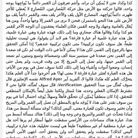
كذا وكذا، نحن لا يُمكِن أن نراه، وأنتم تعرفون أن القمر دائماً ما يُواجِهنا بوجه
واحد، قالوا حركته مع الأرض مثل حركة المُصارِعين، المُصارِع لا يُعطي للآخر
ظهره، دائماً يُواجِهه، المصارع الأول يلف والآخر يلف معه، والقمر دائماً يلف مع
الأرض على هذا النحو باستمرار، فنحن لا نرى من القمر إلا وجهاً واحداً، ومن هنا
يُقال بالعامية وجهك ولا وجه القمر، فكان العلماء يعتقدون أن الوجه الآخر للقمر
هو كذا وكذا وقالوا هناك صحاري وما إلى ذلك، فهذه عبارة وهي عبارة علمية،
هل هذه عبارة علمية أم عبارة فارغة؟ هم لابد أن يقولوا، هي ليست تحليلية
طبعاً، هل سوف تكون تركيبية؟ متى تكون تركيبية عندهم؟ إذا أمكن التحقق
منها بالرجوع إلى القمر، لكن هذا لا يمكن لأننا في ذات الوقت لم نكن قد صعدنا
إلى القمر، نحن صعدنا في سبتمبر سنة ألف وتسعمائة وتسع وستين، لم نصعد
إلى القمر حينها، ولم نصل إلى المريخ إلا من وقت قريب، ولم يصل حتى
إنسان، وضعوا أدوات وأشياء وما إلى ذلك، لكننا سوف نصل في يوم من الأيام،
هل هذه العبارة تُعتبَر عبارة فارغة لا معنى لها؟ هم أُحرِجوا جداً لأن العلم هكذا
يتحرَّك، العلم كله هكذا، قالوا لا، ألفريد آير Alfred Ayer نفسه الإنجليزي قال
سوف نُعدِّل من مبدأ التحقيق Verification، قال سوف نُعدِّله، قالوا نحن لا
نشترط الإمكان الفعلي وحده، هذا مُمتاز ولكننا نقبل أيضاً بالإمكان المنطقي
للتحقق، إذا كان منطقياً يُمكِن أن نتحقَّق فأهلاً وسهلاً، يُوجَد احتمال أننا في يوم
من سوف نقدر على هذا، لا يُوجَد مانع بالمنطق أن نصل إلى القمر وإلى المريخ
وأن نختبر وسوف تكون للعبارة معنى، أليس كذلك؟ تُوجَد مسألة أبسط من هذا،
لماذا نتحدَّث عن القمر والمريخ وعن وجه وما إلى ذلك؟ هناك مسألة أبسط من
هذا، عبارة هناك مساحات من الأراضي سقطت عليها أمطار لم يرها أحد هل
هي عبارة منطقية أم غير منطقية؟ طبعاً هي ليست تحليلية، هذه عبارة تركيبية،
أليس كذلك؟ سقطت ولم يتحقق أحد ولن يتحقق أحد، انتهى الأمر، أليس
كذلك؟ قبل ألف سنة هناك مساحات من الأرض لم تكن مُكتشَفة، وسقطت