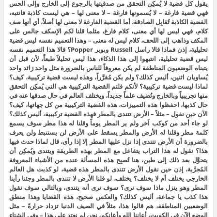
يقول كل قضية لا يُمكِن التحقق من صدقيتها بالرجوع إلى الخارج وإلى الحس
فهي قضية فارغة – لا يُسمونها فارغة – لا معنى لها – هي ليست كاذبة فانتبه،
القضية الكاذبة تُقابِل الصادقة، أما القضية الفارغة لا معنى لها أصلاً، أي أنها صف
كلام، فهي ليس لها أي معنى، كلام فارغ، مثلما قلنا لكم الإسكف جالس على
المكف وذاهب إلى اللحف، كلام ليس له معنى – وهذا التعميم نفسه ليس قضية
تحليلية، إذن فماذا قالا راسل Russell وبوبر Popper؟ قالا هذا التعميم نفسه
ليس قضية تحليلية، انتبهوا إلى هذا الذكاء، هذا ليس تحليلاً طبعاً، لأن قبل أن
يتبناه الوضعيون المناطقة لم يكن معروفاً للناس بالضرورة مثل واحد زائد واحد
يُساويان اثنين، أليس كذلك؟ ولم يكن مُقرَّراً، وهذه ليست قضية تركيبية، كيف؟
لماذا ليست قضية تركيبية؟ لأنكم قلتم القضية التركيبية هي التي يُمكِن التحقق
منها تجريبياً وبالخارج وتُضيف علماً جديداً، ويختلف العالم في حال صدقها عنه في
حال كذبها، احفظوا هذه التمييزات، هذه القضية التركيبية من كل جهاتها، كيف؟
الآن حين نقول – مثلاً – الأرض تتندى بالمطر فهذه القضية تركيبية، أليس كذلك؟
لو جاء أحد من كوكب آخر ولم ير المطر يوماً وقلنا له هذا مطر سوف يسمع
كلمة مطر وقلنا له الأرض والمطر يسقط على الأرض لن يستنبط ولن يعرف
بالضرورة أن الأرض تتندى إذا نزل عليها المطر إلا إذا رأى، قال لماذا حدث فيها
هذا؟ نقول له هذا التراب يتفاعل مع المطر بهذه الطريقة ويتندى ويُمكِن أن
يتحوَّل بعد ذلك إلى طين، هنا تُصبِح هذه المسألة عنده من الأشياء المعروفة
المُجرَّبة، إذن حين نقول الأرض تتندى بالمطر هذه قضية، لو كذبت هل العالم
الخارجي يختلف أم لا يختلف؟ يختلف، لو قلنا الأرض لا تتندى بالمطر وجئنا رأينا
المطر وهو ينزل ماذا سوف نرى؟ سوف نرى أنه يتندى، وبالتالي سوف نقول
هذا كذب يا جماعة، أليس كذلك؟ والعكس صحيح، هذه القضايا وهذا منطق
الوضعيين المناطقة، هم قالوا هذا، مثلاً في الصيف الدنيا تزداد حرارةً – مثل
الوضع الآن في الكويت، أعاننا الله وأعانكم، نحن لم نعتد على هذا – وفي الشتاء