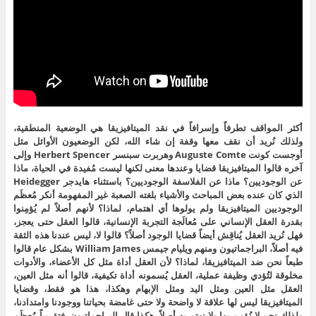
أكثر المواقف تطرفاً وإسرافاً في نقد الميتافيزيقا هي الوضعية المنطقية،
ولذلك نُريد أن نقف معها وقفة إن شاء الله، لكن الوضعيون الأوائل مثل
أوجست كونت Auguste Comte وهربرت سبنسر Herbert Spencer وإلى
آخره قالوا الميتافيزيقا قضايا وعندها معنى لكنها ليست مُفيدة في الحياة، ماذا
عن الوجوديين؟ ماذا عن الفلاسفة الوجوديين؟ باستثناء هايدجر Heidegger
الذي كان عنده بعض المباحث والأشياء بلغته الصعبة غير المفهومة أنكر مُعظَم
الوجوديين الميتافيزيقا ولم يولوها أي اهتمام، لماذا؟ لأنهم أصلاً لم يُؤمِنوا
بقدرة العقل الإنساني على مُعالَجة التجربة الإنسانية، قالوا العقل حتى يعجز،
فهل نُريد العقل يُناقِش أيضاً قضايا الوجود أصلاً؟ قالوا لا، ليس عندنا هذه الثقة
فيه أصلاً، البراجماتيون ومنهم ويليام جيمس William James بشكل عام قالوا
طبعاً نحن ضد الميتافيزيقا، لماذا؟ لأن العقل أداة مثل كل الأعضاء، والأدوات
مخلوقة لتُؤدي وظيفة عملية، العقل يُسمونه أداة تكيفية، قالوا أنه مثل العين،
العقل مثل العين ومثل اليد ومثل الإبهام وهكذا، هذا هو فقط، وقضايا
الميتافيزيقا ليس لها علاقة لا واضحة ولا حتى غامضة بحياتنا ووجودنا وامتدادنا،
ولذلك نحن لا نُؤمِن بها ولا نهتم به أصلاً، هكذا قال البراجماتيون، فتقريباً مُعظَم