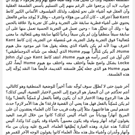
جواب، لابد أن يرجعوا على الرغم منهم إلى التسليم بأُسس الفلسفة العقلية
وأن العقل فيه أشياء على نحو مُختلِف، ولذلك الفيلسوف الألماني الكبير كانط
Kant فعلاً اعتراف – كان أذكى من هؤلاء واعترف – وقال لا يُوجَد مناص فالعقل
يحتوي على أشياء فطرية سابقة على التجربة وعلى كل تجربة ولا علاقة بالحس
بها – ولك أن تتخيَّل هذا – وحين تعمل في التجربة الحسية تعمل منها على أن
سابقة سبقاً منطقياً وإن لم يكن سبقاً زمانياً لكنها سابقة وهي مُتعالية، ما معنى
مُتعالية؟ فوق التجربة وقبل التجربة، في مُنفصِلة عن التجربة، إذن كانط Kant
اعترف بهذا لأنه لم يكن بالغباء الذي يجعله يقول هذا غير موجود مثل هيوم
Hume، ألم يكن مُتأثِّراً بهيوم Hume الذي أيقظه من سُباته الدوجماطيقي؟
لكن أول مَن كسر رأسه هو هيوم Hume، انتقد كانط Kant جون لوك John
Locke بشكل واضح طبعاً واختلف معه واختلف مع هيوم Hume أيضاً، لكن
هيوم Hume هو الذي جعله يُغيِّر فلسفته القديمة، فأيضاً هذا النقد يُوجَّه إلى
هذه الفلسفة.
آخر شيئ حتى لا نُطوِّل سوف نُوجِّه نقداً أخيراً للوضعية المنطقية وهو كالتالي،
أنتم تحدَّثتم عن أن المعيار هو الرجوع إلى الحس لاختبار القضية، أليس كذلك؟
هل هذا الرجوع وهذا الاختبار لابد أن يكون واقعاً بالفعل أو مُمكِناً بالفعل؟ وإذا
لم يكن مُمكِناً بالفعل فهل هذا يعني أن القضية فارغة؟ هل هذا الأمر لازم؟ حدث
عندهم لبس هنا فانتبهوا، مثلاً إلى وقت قريب جداً كان العلماء يعتقدون أن على
المريخ أنهاراً وودياناً من الماء، أليس كذلك؟ كانوا من خلال الرصد البعيد
يقولون تُوجَد أنهار ومياه وقد يكون معموراً بالحياة وقد يكون كذا وكذا، أليس
كذلك؟ هذه عبارة، وهذه العبارة يُطلِقها العلماء، المريخ عليه وديان من ماء
وأنهار وغُدران وأشياء مثل هذه مثلاً، العلماء كانوا يقولون الوجه الآخر للقمر هو