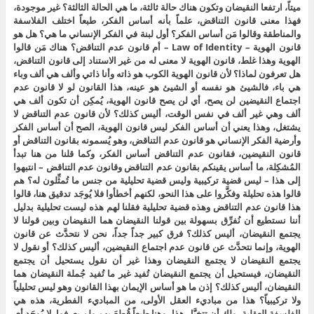
ميتاً، ارتفعا النقيضان وتكون هناك حالة ثالثة، ما هي الحالة الثالثة؟ غير موجودة،
فهذا معنى قانون التناقض، علماً بأنه أساس الفكر، طبعاً اختلف الفلاسفة
والمناطقة وقالوا مَن أساس الفكر؟ أول لبنة في الفكر الإنساني ما هي؟ هل هو
قانون الهوية – Law of Identity – أم قانون عدم التناقض؟ هناك مَن قالوا
الهوية وهذا غلط، قانون الهوية لا معنى له من غير الاستناد إلى قانون التناقض،
هل تعرفون لماذا؟ لأن قانون الهوية الكوب هو ذاته وأنا ذاتي وألف هي ألف وباء
هي باء، فالشيئ هو نفسه أو الشيئ هو عينه، هذا القانون لو لا قانون عدم
اجتماع النقيضين لن يصح، أي لن يصح قانون الهوية، يُمكِن أن تكون ألف هي
ألف وهي غير ألف في نفس الوقت، أليس كذلك؟ لأن قانون عدم التناقض لا
يشتغل، وهذا يعني أن أساس الفكر ليس قانون الهوية، الصح أن أساس الفكر
وأرضية الفكر الإنساني هو قانون عدم التناقض، وهو يُسمونه بقانون التناقض أو
قانون النقيضين، فقانون عدم التناقض أساس الفكر، وكما قلنا من هنا تبدأ
المُشكِلة، ما أساس يقينكم بقانون عدم التناقض وقانون عدم التناقض – انتبهوا
إلى هذا – ليس قضية تركيبية وليس قضية تحليلية من جنس ما تُمثِّلون له؟ هم
قالوا هذه تحليلة وفكَّروا على هذا النحو، لكنهم أخطأوا فلا يُوجَد تدقيق هنا، قالوا
هذا قانون عدم التناقض وهذه قضية تحليلية فقلنا لهم هذه ليست تحليلية بدليل
أننا نستطيع أن نُفرِّق بسهولة بين قولنا النقيضان هما النقيضان وبين قولنا لا
يجتمع النقيضان، أليس كذلك؟ فرق كبير جداً جداً، نحن لا نتحدَّث عن قانون
الهوية، وإنما نتحدَّث عن قانون عدم اجتماع النقيضين، أليس كذلك؟ أو نقول لا
يجتمع النقيضان لا يجتمع النقيضان وهذا غير أن نقول يستحيل أن يجتمع
النقيضان، فيستحيل أن يجتمع النقيضان تُفيد غير ما تُفيد جُملة النقيضان هما
النقيضان، أليس كذلك؟ إذن ما هو أساس الإيمان بهذا القانون وهو ليس تحليلياً
ولا تركيبياً؟ هذا من مباديء العقل الأولى، من المباديء الفطرية، هذه هي
الفلسفة العقلية، ولك أن تتخيَّل هذا، وهنا طبعاً قُطِعَ بهم ولم يعرفوا، لا يُوجَد أي