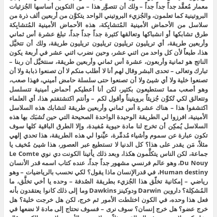
معمار مُعقَّد جداً جداً جداً – ولك أن تتصوَّر هذا – من التكوين أساسها الجُزئيات
البروتينية كما تعلمون، والجُزيء البروتيني الواحد يتكوَّن من أربعين ألف ذرة من
سلاسل من الأحماض الأمينية المُتشابِكة، هذه الأحماض الأمينية المُتشابِكة
طرق تشابكها أو انشباكها وتعالقها كثيرة جداً جداً جداً، تبلغ عشرة أس ثماني
وأربعين طريقة، أي تريليون تريليون تريليون تريليون طريقة، ولك أن تتخيَّل
هذا، طبعاً لأن كل واحد من اثني عشر، وحين نضرب اثني عشر في أربعة يكون
الناتج هو ثمانية وأربعون، عشرة أس ثماني وأربعين طريقة، سنتخيَّل أن ربنا –
تبارك وتعالى – تحدى البشر وقال لهم أنا لا أطلب منكم لا أن تصنعوا ذبابة ولا أن
تصنعوا خلية ولا أي شيئ ولا أن تصنعوا حتى سلسلة حامض أميني، فهذا صعب،
وهو أصعب مما تستطيعون بكثير، لكن أنا أعطيكم أحماض أمينية تتسلسل
وتتعالق لكي تُكوِّن جُزيئاً برويتيناً وأقول لكم – وأنتم اكتشتفتم هذا، أي العلماء
اكتشفوا هذا – هناك عشرة أس ثماني وأربعين طريقة لتشابك هذه السلاسل
الأمينية، افرزوا لي الطريقة الوحيدة الواحدة الصحيحة التي حين تُشبَك بها هذه
السلاسل يُمكِن أن تخرج لنا مادة حيوية مُفيدة، وإلا الطرق الباقية كلها سوف
تكون عبارة عن سموم وأشياء مُدمِّرة، عيِّنوا لي هذه الطريقة، هذا تحدي إلهي
مثلاً، مَن يقدر على هذا؟ كل الدنيا لا تستطيع عبر العصور، هذا شيئ مُخيف يا
جماعة، لكن الناس يتكلَّمون هكذا، وبعد ذلك يأتينا الكونت دي نوي Le Comte
Du Nouy، وهو عالم فرنسي مشهور جداً جداً، عنده كتاب اسمه قدر الأنسان
Human destiny، في قدرالإنسان ماذا يقول؟ لكي نحسب بالرياضيات – وهو
رياضي – إمكانية تخلّق هذا الجُزيء بطريقة الصُدفة – وحده يا أخي تخلَّق، ما
المُشكِلة؟ داروين Darwin ودوكينز Dawkins وما إلى ذلك كانوا يعتقدون بأنه
فعل هذا وحده، في الكون اختلطت الأمور ثم خرج، لكن هل خرجت خلية؟ هل
خرج عضو؟ هل خرج إنسان؟ سوف نرى – فسوف نحتاج إلى مادة لا نضعها في