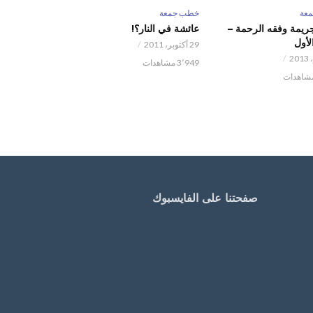
عة
خطب جمعة
جريمة وفقه الرحمة –
عائشة في النار؟!
لأول
29 أكتوبر، 2011
3٬949 مشاهدات
صفحتنا على الفايسبوك