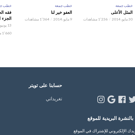
خطب جمعة
خطب جمعة
خطب جم
المثل الأعلى
العفو خير لنا
فقه ال
الجزء ا
30 مايو، 2014
1٬236 مشاهدات
9 مايو، 2014
1٬364 مشاهدات
13 يونيو، 2013
1٬660 مشاهدات
حسابنا على تويتر
Instagram
Google
Facebook
Twitt
Y
تغريداتي
النشرة البريدية للموقع
يدك الإلكتروني للإشتراك في الموقع