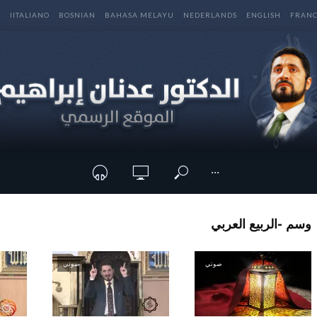
E
IITALIANO
BOSNIAN
BAHASA MELAYU
NEDERLANDS
ENGLISH
FRANC
···
وسم -الربيع العربي
صوتي
صوتي