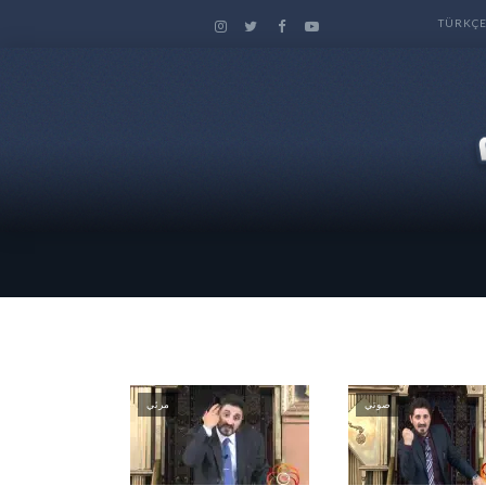
TÜRKÇ
صوتي
مرئي