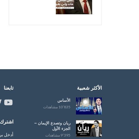
الأكثر شعبية
تابعنا
الأساس
ouTube
er
10٬835 مشاهدات
اشترك ب
ريان وتصدع الإيمان –
الجزء الأول
أدخل بر
9٬395 مشاهدات