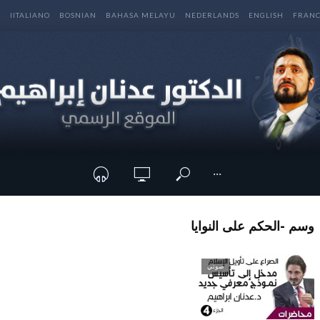
E
IITALIANO
BOSNIAN
BAHASA MELAYU
NEDERLANDS
ENGLISH
FRANC
···
وسم -الحكم على النوايا
صوتي