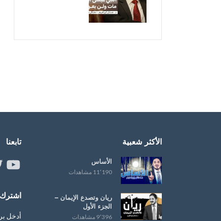
الأكثر شعبية
تابعنا
الأساس
ouTube
er
11٬190 مشاهدات
اشترك ب
ريان وتصدع الإيمان –
الجزء الأول
أدخل بر
9٬396 مشاهدات