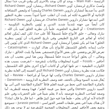
الرئيسة – Main Hall – يوجد أو كان يوجد بالأحرى إلى وقتٍ قريب جداً تمثالٌ
ونُصبٌ تذكاري لريتشارد أوين Richard Owen، ريتشارد أوين Richard Owen
الذي بدأ صديقاً لتشارلز داروين Charles Darwin ومُمجِداً له ولبعض اكتشافاته
الإحاثية أو الأحفورية لكنه لم يلبث أن انقلب عدواً لدوداً بسبب نظرية التطور
التي ابتدعها تشارلز داروين Charles Darwin، فريتشارد أوين Richard Owen
كان أيضاً من جهته مُتديناً شديد التدين و يُؤمِن بالنظرية التكوينية –
Creationism – أو النظرية الخلقوية، علماً بأن نظرية الخلق تُفيد بأن الله –
تبارك وتعالى – خلق الأنواع خلقاً مُتسقِلاً كُلاً على حدا، لكن كيف يُمكِن لعالم
إحاثة أو لعالم في التاريخ الطبيعي وفي تاريخ الحفريات أن يُؤمِن بنظرية
الخلق؟ هذا لم يكن مُعجِزاً لريتشارد أوين Richard Owen الذي كان يُؤمِن إلى
جانب إيمانه بالخلق المُستقِل للأنواع بأن هناك كوارث – Catastrophes –
تعرض للأرض وتقضي على بعض الأنواع فتستبقي بعضاً ولا يلبث الخالق – تبارك
وتعالى – أن يخلق أنواعاً جديدة خلقاً مُستقِلاً، ومن هنا ليس بعجيب أن نجد
أحافير – Fossils – كثيرة لمخلوقات وكائنات مُنقرِضة – انقرضت بسبب هذه
الكوارث الطبيعية – ثم تلتها كوائن أو كائنات أنواع أخرى بخلق الله المُستقِل،
فكانت هذه نظرية ريتشارد أوين Richard Owen الذي أغضبته إلى الغاية نظرية
تشارلز داروين Charles Darwin وكتب لها عرضاً أو مُراجَعةً – Review – كما
يُقال شديد السوء وملآن بالحقد، فقد وصف النظرية الداروينية – Darwinism –
بالفكرة الطائشة التي تحط من قيمة العلم قائلاً “الفكرة الطائشة التي أتى بها
السيد داروين Darwin والتي تحط من قيمة العلم”، فهذا وصفه للنظرية، أما
وصفه لصاحب النظرية فوصفه بأنه لا يعلم شيئاً في علم الحفريات وفي علم
الإحاثة لأنه لو كان يعلم – طبعاً هذا فيه جورٌ كبيرٌ ظاهر – لما قال ما قال، لماذا؟
لأن هناك بعيداً في بعض طبقات العصر الجوراسي – Jurassic period – تتموضع
وتقبع بعض الأحافير لبعض المخلوقات الضخمة المُنقرِضة ثم لا توجد بعد ذلك