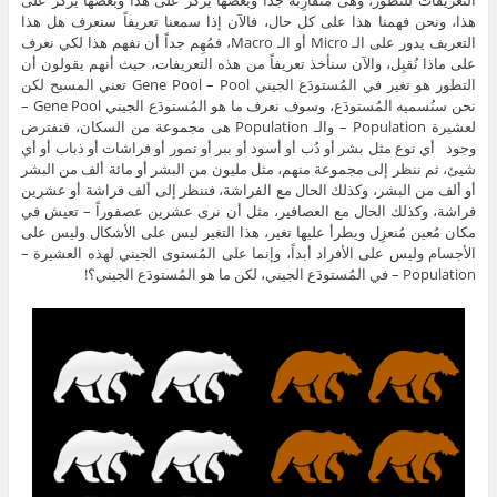
التعريفات للتطور، وهى مُتقارِبة جداً وبعضها يُركِّز على هذا وبعضها يُركِّز على
هذا، ونحن فهمنا هذا على كل حال، فالآن إذا سمعنا تعريفاً سنعرف هل هذا
التعريف يدور على الـ Micro أو الـ Macro، فمُهِم جداً أن نفهم هذا لكي نعرف
على ماذا نُقبِل، والآن سنأخذ تعريفاً من هذه التعريفات، حيث أنهم يقولون أن
التطور هو تغير في المُستودَع الجيني Gene Pool – Pool تعني المسبح لكن
نحن سنُسميه المُستودَع، وسوف نعرف ما هو المُستودَع الجيني Gene Pool –
لعشيرة Population – والـ Population هى مجموعة من السكان، فنفترض
وجود أي نوع مثل بشر أو دُب أو أسود أو ببر أو نمور أو فراشات أو ذباب أو أي
شيئ، ثم ننظر إلى مجموعة منهم، مثل مليون من البشر أو مائة ألف من البشر
أو ألف من البشر، وكذلك الحال مع الفراشة، فننظر إلى ألف فراشة أو عشرين
فراشة، وكذلك الحال مع العصافير، مثل أن نرى عشرين عصفوراً – تعيش في
مكان مُعين مُنعزِل ويطرأ عليها تغير، هذا التغير ليس على الأشكال وليس على
الأجسام وليس على الأفراد أبداً، وإنما على المُستوى الجيني لهذه العشيرة –
Population – في المُستودَع الجيني، لكن ما هو المُستودَع الجيني؟!