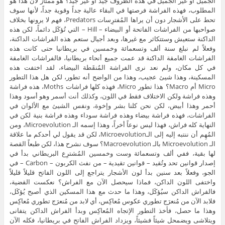
الجميل أو غير الجميل في هذه الظروف جيد أو غير جيد؟ هو مُمتاز لأن هذا هو
المطلوب، فهذه الفراشة فرصتها في البقاء عالية جداً وقوية جداً، لأنها سوف
تحط على الأشجار دون أن يراها المُفترِسات Predators، فهم لا يرونها بخلاف
صواحبها من الفراشات الفاتحة أو البيضاء – Hill – التي تُؤكَل دائماً، لكن هذه
الداكنة ستعيش وستتكاثر مع غيرها، وبعد أجيال ستعم هذه الفراشات الداكنة،
وفعلاً لم نبلغ سنة ألف وتسعمائة وخمسين في بريطانيا حتى كانت هذه
الفراشات الغامقة الداكنة قد عمت جميع أنحاء بريطانيا، فالفراشات الغامقة
في كل مكان، ولم نعد نرى الفراشة المُنقَطة البيضاء، لقد اختفت هذه
المسكينة، وهذا شيئ عجيب، وهذا من الواضح أنه تطور، لكن هل هذا التطور
Micro أم Macro؟ هذا تطور Micro، فهذه كلها فراشات Moths، هذه فراشة
وهذه فراشة ولكن الاختلاف فقط في اللون، وكذلك أنت أسمر وهو أسود وهذا
أحمر وهذا أبيض، لكن نحن كلنا بشر وإخوة، ونفس الشيئ مع الألوان في
الفراشات، فهذه فراشة بيضاء وهذه فراشة سوداء وهذه فراشة بنية لكن في
النهاية كله فراش، فهذا ليس نوعاً أخراً، وهذا إسمه الـ Microevolution، ومن
المُهِم أن ننتبه إليه إلى الـMicroevolution، لكن قد يقول لي أحدكم ما علاقة
الـ Microevolution بالـ Macroevolution؟ سوف نشرح هذا، لكن طبعاً القصة
لها بقية، ففي ألف وتسعمائة وست وخمسين المُشترِع البريطاني بدأ في
إصدار قوانين تحد وتُقيد – قوانين تقيدية – من نفث الكربون – Carbon – في
الجو، وفعلاً بعد سنين بدأ لون الأشجار يتراجع إلى اللون الفاتح قليلاً قليلاً
واختفى اللون الداكن، فماذا سيحصل الآن مع الفراش؟ نعكست القضية،
فالفراش الداكن سيُؤكَل، وهذا ما حدث مع هذا المسكين الذي أصبح يُؤكَل،
فلابد الآن من مُنعرَج تطوري عكوس مُعاكِس، أي لابد من مُنعرَج تطوري مُعاكِس
وهذا ما حصل، فأخذ التطور الإتجاه المُعاكِس وبدأ الفراش الداكن يتفانى
ويتلاشى ويضمحل شيئاً فشيئاً، ويزداد الفراش الفاتح في بريطانيا، فكله الآن