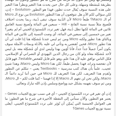
بطريقة مُبسَطة وسهلة، وعلى كل حال حين يحدث هذا التغير ويطرأ هذا التغير
على هذه النسبة سوف يُقال حدث تطور، فهذا هو التطور -Evolution – إذن،
لكن سؤالي لكم الآن هل تتوقعون أن هذا التطور Evolution من نوع الـ Micro
أم الـ Macro؟ طبعاً Micro لأن الدُببة سوف تبقى دُببة، ربما يحدث اختلاف
فتُصبِح مثلاً نسبة نسبة الفاتح – Hill – سبعين في المائة وتُصبِح نسبة الغامق
ثلاثين في المائة لكنها تظل دُببة، فهل تغير تردد المُستودَع الجيني أم لم يتغير؟
تغير من خمسين إلى سبعين في المائة، أي وصت النسبة إلى ثلاثين في المائة
وبالتاي هذا تطور ولكنه Micro ومن ثم ليس عندنا مُشكِلة هنا إذا قلت لي أن
هذا تطور Micro، فحين تُقنعني به وتأتي لي عليه بالأدلة وبمئات الأمثلة سوف
يكون أمراً جميلاً جداً جداً، فأنا أُؤمِن بهذا وليس لدي أي مُشكِلة معه بل ليس
لأحد مُشكِلة معاه ولو كان من رجال الدين اليهودي أو النصراني أو الإسلامي،
فكل الناس توافق عليه لأن هذا علم، وهو علم قابل للفحص Testable، فهو قابل
لأن تفحصه وتراه، فهذا يحصل طبعاً، لكن هذا Micro وليس Macro، وهذا شيئ
عجيب، علماً بأن هناك كتب مدرسية – Textbooks يعني – تتكلم عن التطور
وتُقدِم هذا التعريف، لكن هذا التعريف للـ Micro في حين أننا نُريد دائماً الـ
Macro، ولكن نحن لن نفهم الـ Macro إلا إذا فهمنا – كما قلت لكم – ال Micro،
ومن ثم سوف نفهمه بشكل جيد وواضح وسلس بإذن الله تبارك وتعالى.
إذن أي تغير في تردد المُستودَع الجيني – أي في نسب توزيع الجينات Genes –
يعتبر هو التطور، وألآن سنأتي إلى النقطة الأخيرة في شرح ما هو التطور: ما
هى العوامل الخمسة التي يُمكِن أن تُؤثِر على تردد المُستودَع الجيني، أيعلى
نسبة توزيع الجينات Genes؟