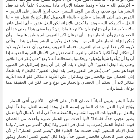
– أكرمكم الله – مثلاً – وقمنا بعملية الإنزاء، ماذا سيحدث؟ علماً بأنه قد فعل
البشر هذا من قديم، وذلك من ألوف السنين، حيث أنزوا الحمار على الفرس –
الفرس هى أُنثى الحصان – فنُتِجَ – بالبناء المجهول يُقال نُتِجَ ولا نقول نَتَجَ – لنا
البغل – أكرمكم الله – وهذا ما يُعرَف بالإنزاء، لكن البغل عقور – أي البغل عاقر
– لأنه لا يستطيع أن يتزاوج وأن يتكاثر، فلماذا إذن؟ وما معنى هذا؟ معنى هذا أن
الحصان نوع وأن الحمار نوع – أي نوعان لكن التعريف لم ينطبق عليهما – وأن
يُمكِن إنزاء الحمار على الفرس – وقد فعل ولايزال البشر يفعلون هذا – وتأتي
ذُرية، لكن هذا ليس تمام التعريف، فتمام التعريف يقتضي بأن هذه الذُرية لابد
أن تتكاثر أيضاً لكنها لا تتكاثر، والعرب كانت تقول في الأمثال العربية القديمة إذا
أردوا أن يُبعِّدوا شيئاً ويُحيلوه ويحكموا باستحالته أنه لا يقع “حتى يُنقَر في الناقور
وحتى يلد البغل العقور”، لأن البغل لا يلد، أي إلى أن ينفخ إسرافيل في الصور،
فهذا هو معنى “حتى يُنقَر في النقور وحتى يلد البغل العقور”، فالبغل لا يلد طبعاً،
إذن الحصان نوع ،والحمار نوع ويتكاثران لكن الذُرية لا تتكاثر، فلو كانت الذُرية
تتكاثر لابد أن نحكم أن الحصان والحمار من نوعٍ واحد، لكن في الحقيقة هما
نوعان مُتمايزان.
طبعاَ البشر ينزون أحياناً الحصان الذكر على الأتان – الأتانهى أُنثى الحمار –
ويُنتَج لدينا النغل، فذاك السابق إسمه البغل وهذا إسمه النغل، وطبعاً البغل
والنغل من الحيوانات القوية المُعمَرة والمُفضَلة جداً في أداء الأعمال لأنها تعمل
بصبر عجيب جداً، فلماذا؟ لأنها أخذت من الحمار صبره وأخذت من الحصان
قوته، فطبعاً الحمار يُضرَب به المثل في الصبر ولذا يُقال “أصبر من حمار”، ولما
سُئل الإمام الشعبي كيف حصلت هذا العلم؟ قال “بصبر كصبر الحمار”، أي لأن
عندي صبر كالحمار، فالحمار صبور جداً، ولذا قال “بصبرٍ كصبر الحمار وبكور