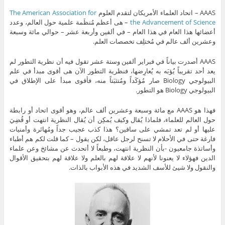
AAAS – اتحاد العلماء الأمريكان لتقدم العلوم
The American Association for
the Advancement of Science
– هى أعظم مُنظَمة علمية حول العالم، وعدد
أعضائها هذا العام في هذا العام – في ألفين وأربعة عشر – حوالي مائة وسبعة
وعشرين ألف عالم في مُختلِف تخصصات العلم.
AAAS أصدرت بياناً في فبراير ألفين وستة عشر تقول فيه أن نظرية التطور لم
يعد أحد تقريباً يُؤبَه به يُعارِضها، فنظرية التطور الآن هى أقوى مبدأ في علم
البيولوجي Biology صار مُؤكَداً ومُتثبَتاً منه، فأقوى مبدأ على الإطلاق في
البيولوجي Biology هو التطور.
فهذا هو AAAS مع مائة وسبعة وعشرين ألف عالم، وهو أقوى اتحاد أو رابطة
حول العالم للعلماء، فلماذا يُقال وكيف يُمكِن أن يُقال النظرية انتهت أو قُضِيَ
عليها أو لم تعد تمشي على ساقين؟ هذا كذب عجيب جداً ومُهاتَرة وأمنيات
فارغة حتى في الأحلام لا تسنح لرجل عاقل، لكن يقول – كما قلت لكم هم أطباء
وأساتذة جامعيون -بأن النظرية انتهت، وطبعاً لا أتحدث عن مشائخ وعن علماء
الدين فهؤلاء لا يعنونا لأنهم لا علاقة لهم بالعلم ولا علاقة لهم بتحقيق الأقوال
والنقول ولا شيئ للأسف الشديد في هذه الأبواب بالذات.