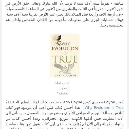
سابقة – تقريباً ستة آلاف سنة لا يزيد، لأن الله تبارك وتعالى خلق الأرض في
شهر أكتوبر – تقريباً في الثالث والعشرين من أكتوبر في الساعة التاسعة صباحاً
– في أربعة آلاف وأربعة قبل الميلاد BC، يعني عمر الأرض تقريباً ستة آلاف سنة،
فهناك حسابات تُجرى على معلومات مأخوذة من الكتاب المُقدَس ولذلك هم
يتحسسون جداً.
كتاب لماذا
التطور
الحقيقة؟
كوين Coyne – جيري كوين Jerry Coyne – صاحب كتاب لماذا التطور الحقيقة؟
Why Evolution Is True
– هذا أحسن كتاب لمَن أحب أن يتوسع، فهو كتاب
يُناقِش مسألة التوزيع الجغرافي للأنواع، وسنعرض لهذا بالتفصيل حين نأتي إلى
أدلة النظرية، فمن أدلتها المُهِمة التوزيع الجغرافي، وهذا أحسن كتاب من
سنوات طويلة وإلى الآن لم يُؤلَف مثله – في أول كتابه يقول “من هنا حساسية