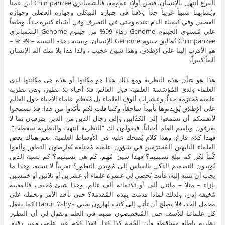
الفرع انتهى بالإنسان، فنحن أولاد عمومة، فالشمبانزي Chimpanzee ابن عمنا
ويُشابِهنا شبهاً غريباً جداً ولافتاً في جهازه الهيكلي وجهازه العضلي وجهازه
العصبي وفي كيمياء الدم عنده وحتى في التصرف وفي أشياء كثيرة جداً، وطبعاً
على مُستوى الجينوم Genome زهاء 99% من جينوم Genome الشمبانزي
Chimpanzee يُطابِق جينوم Genome الإنسان، وبسبب هذه النسبة – 99 % –
هو الأقرب إلينا على الإطلاق، وهذا شيئ عجيب ، ولذا هذا بلا شك آلم الإنسان
ألماً كبيراً.
هذا هو شأن هذه النظرية ومع ذلك هذا هو مكانها أو هذه هى مكانتها لدى
العلماء ولدى المُؤسَسة العلمية حول العالم، فلا أحياء بلا تطور، وهى نظرية
علمية مُحترَمة جداً، وعشرات ألوف العلماء بل مُعظم علماء الأحياء حول العالم
على الإطلاق يُؤيِدنوها تأييداً ساحقاً، وكما قلت لكم تأكدوا من هذا، فلا تسمحوا
لأنفسكم أن تسمعوا إلى الكذّابين وإلى رجال الدين من الذين يهرفون بما لا
يعرفون وبإسم العلم أحياناً، فيقولون لك “النظرية انتهت والنظرية سقطت”،
فهذا كلام فارغ، وهذا كلام يُضحَك عليه في الأوساط العلمية، نعم هناك بعض
العلماء النابهين المُحترَمين في شؤون علمية مُختلِفة يُعارِضون التطور وألفوا
كُتباً لكن كم تبلغ نسبتهم؟ فهذا شيئ مُهِم، كم هى نسبتهم؟ كم نسبة الذين
يُؤيِدون التصميم الذكي بالقياس إلى مُؤيِدي التطور؟ تقريباً لا نسبة، وهذا ما
يجب أن ننتبه إليه، فأنت تُحصي لي عشرة علماء أو عشرين أو ثلاثين أو خمسين
بإزاء – مثلاً – مائتي ألف أو ثلاثمائة ألف عالم، وهذا شيئ مُخيف، فالقضية
مُخيفة إذن، ولذلك لماذا قدمت بهذه المُقدَمة؟ حتى نأخذ الأمر ونحمله على
محمل الجد، فلا يصلح أن تأتي إلى كتب لهارون يحيي Harun Yahya كما يفعل
كل علمائنا للأسف حتى المُتخصِصون منهم في العلم وتقول لي أن التطور
نظرية باطلة وساقطة وأن الحُجة كذا كذا، فهذا كلام غير علمي وغير دقيق