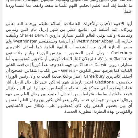
ما علمتنا إنك أنت العليم الحكيم، اللهم علِّمنا ما ينفعنا وانفعنا بما علمتنا وزدنا
علماً.
أيها الإخوة الأحباب والأخوات الفاضلات: السلام عليكم ورحمة الله تعالى
وبركاته، كما أسلفنا في التاسع عشر من شهر إبريل عام اثنين وثمانين
وثمانمائة وألف توفيَ العالم الكبير تشارلز داروين Charles Darwin وشُيعَت
جنازته إلى Westminster Abbey أو أبرشية ويستمنستر Westminster ولم
يحضر الجنازة اثنان من الشخصيات النابهة العامة هما أسقف كانتربري
Canterbury – رجل الدين المشهور – ورئيس الوزراء ويليام جلادستون
William Gladstone، فالرجلان كانا بلا شك مُؤمِنين أو مُتدينين مُتحمِسين، أما
تشارلز داروين Charles Darwin من جهته فقد وجه نقداً مُزرياً إلى قصة الخلق
الكتابية كما يعرضها سفر التكوين – Genesis – من الكتاب المُقدَس، فصحيح أن
أسقف كانتربري Canterbury اعتذر بوعكة صحية ألمت به وأن رئيس الوزراء
جلادستون Gladstone اعتذر بارتباط مُهِمٍ له لكن على كل حال الرجل أثار
عجاجةً وضجيجاً في معركةٍ شرسة حامية الوطيس يبدو أنها إلى اليوم لاتزال
تتجدد حلقاتها، سلسلة مُتواصِلة من الجدال العنيف بين رجال العلم من جهة
ورجال الدين من جهة إلى حد ما ولكن بقدر أقل بكثير بين رجال العلم أنفسهم
أي بين بعضهم البعض وإن كان مُعظمهم على الإطلاق من المُشايعين
والمُؤيِدين لهذه النظرية التطورية الجديدة.