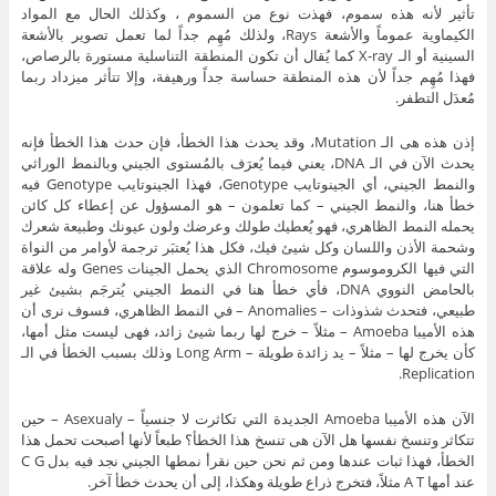
تأثير لأنه هذه سموم، فهذت نوع من السموم ، وكذلك الحال مع المواد
الكيماوية عموماً والأشعة Rays، ولذلك مُهِم جداً لما تعمل تصوير بالأشعة
السينية أو الـ X-ray كما يُقال أن تكون المنطقة التناسلية مستورة بالرصاص،
فهذا مُهِم جداً لأن هذه المنطقة حساسة جداً ورهيفة، وإلا تتأثر ميزداد ربما
مُعدَل التطفر.
إذن هذه هى الـ Mutation، وقد يحدث هذا الخطأ، فإن حدث هذا الخطأ فإنه
يحدث الآن في الـ DNA، يعني فيما يُعرَف بالمُستوى الجيني وبالنمط الوراثي
والنمط الجيني، أي الجينوتايب Genotype، فهذا الجينوتايب Genotype فيه
خطأ هنا، والنمط الجيني – كما تعلمون – هو المسؤول عن إعطاء كل كائن
يحمله النمط الظاهري، فهو يُعطيك طولك وعرضك ولون عيونك وطبيعة شعرك
وشحمة الأذن واللسان وكل شيئ فيك، فكل هذا يُعتبَر ترجمة لأوامر من النواة
التي فيها الكروموسوم Chromosome الذي يحمل الجينات Genes وله علاقة
بالحامض النووي DNA، فأي خطأ هنا في النمط الجيني يُترجَم بشيئ غير
طبيعي، فتحدث شذوذات – Anomalies – في النمط الظاهري، فسوف نرى أن
هذه الأميبا Amoeba – مثلاً – خرج لها ربما شيئ زائد، فهى ليست مثل أمها،
كأن يخرج لها – مثلاً – يد زائدة طويلة – Long Arm وذلك بسبب الخطأ في الـ
Replication.
الآن هذه الأميبا Amoeba الجديدة التي تكاثرت لا جنسياً – Asexualy – حين
تتكاثر وتنسخ نفسها هل الآن هى تنسخ هذا الخطأ؟ طبعاً لأنها أصبحت تحمل هذا
الخطأ، فهذا ثبات عندها ومن ثم نحن حين نقرأ نمطها الجيني نجد فيه بدل C G
عند أمها A T مثلاً، فتخرج ذراع طويلة وهكذا، إلى أن يحدث خطأ آخر.