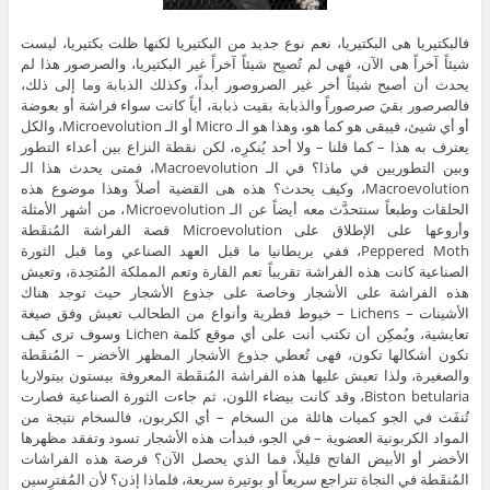
فالبكتيريا هى البكتيريا، نعم نوع جديد من البكتيريا لكنها ظلت بكتيريا، ليست
شيئاً آخراً هى الآن، فهى لم تُصبِح شيئاً آخراً غير البكتيريا، والصرصور هذا لم
يحدث أن أصبح شيئاً أخر غير الصروصور أبداً، وكذلك الذبابة وما إلى ذلك،
فالصرصور بقيَ صرصوراً والذبابة بقيت ذبابة، أياً كانت سواء فراشة أو بعوضة
أو أي شيئ، فيبقى هو كما هو، وهذا هو الـ Micro أو الـ Microevolution، والكل
يعترف به هذا – كما قلنا – ولا أحد يُنكرِه، لكن نقطة النزاع بين أعداء التطور
وبين التطوريين في ماذا؟ في الـ Macroevolution، فمتى يحدث هذا الـ
Macroevolution، وكيف يحدث؟ هذه هى القضية أصلاً وهذا موضوع هذه
الحلقات وطبعاً سنتحدَّث معه أيضاً عن الـ Microevolution، من أشهر الأمثلة
وأروعها على الإطلاق على Microevolution قصة الفراشة المُنقَطة
Peppered Moth، ففي بريطانيا ما قبل العهد الصناعي وما قبل الثورة
الصناعية كانت هذه الفراشة تقريباً تعم القارة وتعم المملكة المُتحِدة، وتعيش
هذه الفراشة على الأشجار وخاصة على جذوع الأشجار حيث توجد هناك
الأشينات – Lichens – خيوط فطرية وأنواع من الطحالب تعيش وفق صيغة
تعايشية، ويُمكِن أن تكتب أنت على أي موقع كلمة Lichen وسوف ترى كيف
تكون أشكالها تكون، فهى تُعطي جذوع الأشجار المظهر الأخضر – المُنقَطة
والصغيرة، ولذا تعيش عليها هذه الفراشة المُنقَطة المعروفة بيستون بيتولاريا
Biston betularia، وقد كانت بيضاء اللون، ثم جاءت الثورة الصناعية فصارت
تُنفَث في الجو كميات هائلة من السخام – أي الكربون، فالسخام نتيجة من
المواد الكربونية العضوية – في الجو، فبدأت هذه الأشجار تسود وتفقد مظهرها
الأخضر أو الأبيض الفاتح قليلاً، فما الذي يحصل الآن؟ فرصة هذه الفراشات
المُنقَطة في النجاة تتراجع سريعاً أو بوتيرة سريعة، فلماذا إذن؟ لأن المُفترِسين