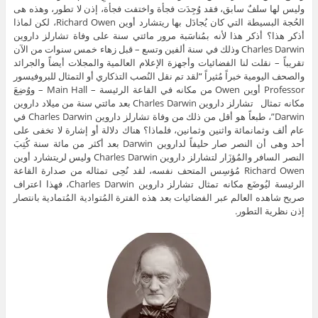
وليس لها سلفٌ سابق، فقد وُجِدَت فجأة واختفت فجأة، إذن لا تطور، وهذه هى
الحُجة البسيطة التي كان يُجادَل بها ريتشارد أوين Richard Owen، لكن لماذا
أذكر هذا؟ أذكر هذا لأنه بمُناسَبة مرور مائتي سنة على وفاة تشارلز داروين
Charles Darwin وذلك في سنة ألفين وتسع – قبل زهاء خمس سنوات من الآن
تقريباً – نقلت لنا الفضائيات وأجهزة الإعلام العالمية والمجلات أيضاً والجرائد
والصحف اليومية خبراً مُثيراً “لقد تم نقل النُصب التذكاري أو التمثال للبروفيسور
Professor أوين Owen من مكانه في القاعة الرئيسة – Main Hall – ووُضِعَ
مكانه تمثال تشارلز داروين Charles Darwin بعد مائتي سنة من ميلاد داروين
Darwin”، طبعاً هو أقل من ذلك من وفاة تشارلز داروين Charles Darwin في
عام ألف وثمانمائة واثنين وثمانين، فلماذا؟ هناك دلالة أو إشارة لا تخفى على
أحد وهى أن النصر صار حليفاً لداروين Darwin بعد أكثر من مائة سنة كُتِبَ
النصر السافر والمُؤزَار لتشارلز داروين Charles Darwin وليس لريتشارد أوين
Richard Owen مُؤسِس المتحف نفسه، لقد نُحِى تمثاله من صدارة القاعة
الرئيسة ليُوضَع مكانه تمثال تشارلز داروين Charles Darwin، فهذا اعتراف
صريح شاهده العالم عبر الفضائيات بعد هذه الفترة المُتوادية المُتمادية بانتصار
إذن نظرية التطور.