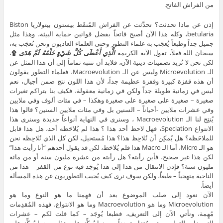
من الفراش الفاتح.
إذن عن ماذا تحدثت؟ تحدَّثت عن الفراش المُنقَط بيستون بيتولاريا Biston
betularia، وكله هذا الآن أصبح فاتحاً بفضل قوانين حماية البيئة، وهذا مثل
جميل جداً وطبعاً يُعجَب به علماء التطور وحتى العلماء العاديون ونحن نُعجَب به،
سبحان الله فعلاً، تقول الآية الكريمة
الَّذِي أَعْطَى كُلَّ شَيْءٍ خَلْقَهُ ثُمَّ هَدَى
۩
،
لكن نحن لا نُريد تضمينات دينية الآن، فلابد أن ننتبه تماماً إلى أن هذا المثل عن
الـ Microevolution وليس عن الـ Macroevolution، فعلماء التطور يقولون
أن هذه قفزة كبيرة وقفزة عظيمة جداً، لأن هذا اللون نتج ضمن أجيال، نعم
ليس في زمانية طويلة جداً ولكن في زمانية معقولة، فكيف بنا بتراكم تغيرات
صغيرة – صغيرة على صغيرة على صغيرة وهكذا – في مئات ألوف وفي ملايين
وفي عشرات ملايين -أحياناً – السنين بل وفي مئات ملايين السنين؟ قالوا هذا
يُنتِج لنا الـ Macroevolution ، وسنرى في النهاية أنواعاً جديدة وسنرى هذا
الانتواع Speciation، فهل لاحظ أحد هذا ؟ هذا لم يُلاحَظه أحد، هل هذا قابل
للملاحَظة؟ هل يُمكِن أن نُلاحِظ هذا؟ هذا مُستحيل، لكن كل الذي نُلاحِظه نحن
هو الـ Micro، أما الـ Macro هذا فلم يُلاحَظ، لكن قد يقول أحدهم “أنا رأيت هذا”
لكن هذا غير صحيح، فأين رأيته؟ هل رأيته من عشرة مليون سنة أو من مائة
مليون سنة؟ فإذن الانتقال من هذا إلى هذا يُوجَد فيه نوع من القفز – هذا من
الناحية منهجياً – طبعاً، ولكن سوف نرى كيف يُجيب التطوريون عن هذه المسألة
أيضاً.
الآن نعود إلى صلب الموضوع بعد أن فهمنا ما هو النوع وما هو
Microevolution وما هو Macroevolution وما هو الانتواع، فهذه المُقدِمات
مُهِمة، ونأتي الآن إلى التعريف، فطبعا يُوجَد – كما قلت لكم – عشرات