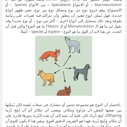
Macroevolution – أو الانتواع Speciations – من الأنواع Species – أو
الاستنواع، وهو خروج نوع من نوع وتشكل نوع من نوع، يعني ظهور أنواع
جديدة، فهل يُمكِن لنوع مُعين أن يتطور وأن تتراكم فيه تغيرات على زمانية
طويلة وبعد ذلك يستحيل إلى أنواع أخرى – أكثر من نوع – أو نوع جديد؟ وقد
تقول لي ما هو الـ Microevolution أو الـ Macro؟ ما هو النوع؟ ولكن قبل أن
أتحدث عن هذا لابد أن أقول ما هو النوع – Espèce أو Species – أصلاً.
باختصار أن النوع هو مجموعة تنتمي أو تتشارك في صفات مُعينة لكن يُمكِنها
بين بعضها البعض أن تتزاوج وتتكاثر، ومعنى أن تتكاثر أي أن تُنتِج ذُرية
Offspring، تُنتِج ذُريةً، لكن علينا أن ننتبه إلى أن هذه الذُرية بدورها قادرة على
أن تتكاثر وتُنتِج ذُرية، فهذا هو التعريف الدقيق للنوع، وبغير هذا لا يكون للنوع أن
يكون نوعاً، فإذن ما معنى النوع مرة أخرى؟ سوف نشرح هذا، فلو أتينا بالحمار