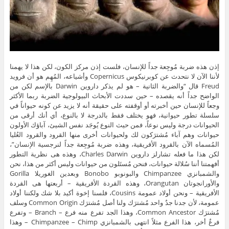
إذن هذه ضربة مُوجِعة جداً للإنسان، فلست إذن مركز الكون، لكن هذا لا يهمنا
لأننا الآن لا نتحدث عن كوبرنيكوس Copernicus وأشياعه، المُهِم هو أن فرويد
Freud قال “والضربة الثانية – هو لم يذكر داروين Darwin بالإسم لكن من
الواضح جداً أنه يقصده – حين سددت الأبحاث البيولوجية الضربة ربما الأكثر
وجعاً للإنسان حين أخبرته أو أوقفته على حقيقة أنه لا يزيد عن كونه حيواناً في
سلسلة تطور حيوانية، فهو يختلف فقط بالدرجة لا بالنوع، أي أنك أرقى من
الحيوانات درجة وليس نوعاً، فمن حيث النوع يُوجَد نفس الشيئ، آباؤك الأولون
حيوانات وهم آباء مُشترَكون لك ولحيوانات أخرى منها القرود والقرود العُليا
المُسماه الآن بالقرود الأفريقية، وهذه ضربة مُوجِعة جداً لنرجسية الإنسان”،
لكن هذا ما فعله تشارلز داروين Charles Darwin، وهذه هى نظرية التطور
أفهمتنا أننا سُلالة حيوانات، فنحن مُستَلون من حيوانات وليس أكثر من هذا، نحن
والشمبانزي Chimpanzee والبونوبو Bonobo وبعدين الغوريلا Gorilla
والأورانجوتان Orangutan، وهذه القردة الأفريقية – أربعتها هى القردة
الأفريقية – ونحن أولاد عمومة Cousins، فلسنا إخوة أكيد بلا شك ولكننا أولاد
عمومة، لأن جدنا جدٌ واحد مُشترَك ولنا أصل مُشترَك Common Origin وسلف
مُشترَك Common Ancestor، وهذا الجد تفرع منه فرع – Branch – وتفرع
فرعٌ أخر، هذا الفرع مثلاً انتهى بالشمبانزي Chimpanzee – Chimp – وهذا