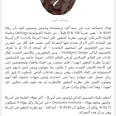
ريتشارد أوين
هناك إحصائية تمت في سنة ألف وتسعمائة وخمس وتسعين تُفيد بأن زهاء
99,85 % – يعني تقريباً 100 % إلا قليلاً – من علماء الجيولوجيا Geology وعلماء
الأحياء الأمريكان يُؤيِدون نظرية التطور، لكن لماذا أمريكا بالذات؟ لأن أمريكا
هى الساحة التي لاتزال تحتدم فيها المعركة التي نشبت قبل أقل من عشرين
سنة بين الخلقويين في نُسختهم المُجدَدة – أي نُسخة الـ ID أو ما يُعرَف
بالتصميم الذكي Intelligent Design – وبين التطوريين، وللأسف الشديد يُقال
بالذات في العالم الإسلامي أو في العالم الثالث عموماً خاصة بين المُسلمين
“تقريباً نظرية التطور انتهت”، فكم سمعت من علماء وأطباء ومُتخصِصين حتى
في الأحياء للأسف الشديد مِمَن لا يبالون بما يقولون ومِمَن ليس لديهم حس
المسئولية في إلقاء الكلمات وفي تزييف قناعات الناس بأسلوب لا يليق بأي
رجل تحصل على شهادة ربما حتى إعدادية وليس شهادة جامعية عُليا أنهم
يقولون “قُضِيَ على نظرية التطور، فالنظرية لم تعد تقوم على ساقين، لقد
انتهت”، وهذا كذبٌ وقاح وكذبٌ صراح.
أعظم علماء التصميم الذكي يُوجَدون في أمريكا – أكبر هؤلاء العلماء في أمريكا
-وأشهر معاهد هؤلاء – Discovery Institute – في أمريكا، وكل هؤلاء لا يُشكِلون
00,15 %، ولكم أن تتخيَّلوا أن 99,85 % – كما قلنا – مع نظرية التطور في أمريكا
وهى مركز هذه المعركة.