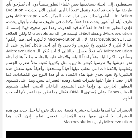
ستتفطنون إلى الحيلة يستخدمها بعض علماء التطورضمنياً دون أن يُصرِّحوا بأي
طريقة بها وأنت قد تُخدَع وتقول “فعلاً أنا أرى التطور الآن يحدث – Evolution
in Action – أمامي”وذلك حين تراه تحت الميكرسكوب Microscope، وفي
ظرف أيام أو أشهر يحدث هذا فعلاً، وكذلك في ظروف سنوات وأجيال يحدث،
فإذن التطور In Action فعلاً لأنه قيد الحدوث، وهذا غير صحيح، فهذا إسمه الـ
Microevolution، ونقطة الخلاف ليست في الـMicroevolution ولكن الخلاف
على الـ Macroevolution، لأن الـ Microevolution لا يُنكِره أحد، فما رأيكم؟
هذا لا يُنكِره لا خلقوي ولا تكويني ولا ديني ولا أي أحد، فالكل يُصادِق على الـ
Microevolution لأنه فعلاً يحصل، وبالتالي لا أحد يُنكِر الـ Microevolution،
وسأضرب لكم الليلة مثلاً واحداً الليلة، والأمثلة عليه بالمئات، وطبعاً هناك أمثلة
نحن نعيشها ولا ندرسها كبشر عاديين، مثل بكتيريا مُعينة مثلاً تضرب الجسم
ونُقاوِمها بالمُضادات التي تتغلب عيلها أحياناً وتسحقها، وأحياناً تعود تنتعش هذه
البكتيريا ولا تعود تجدي فيها هذه المُضادات أو هذا النوع من المُضادات، فما
الذي حصل؟ طرأ عليها تغييرات مُعينة، وهذه التغييرات ليس، وهذا على مُستوى
المظهر الخارجي لها وإنما على المُستوى الداخلي الجيني، أيعلى مُستوى
الجينات Genes وعلى مُستوى الـ DNA، فيُقال هذا تطور وهذا تغير لأنها أصبحت
تُقاوِم.
الحشرات كنا نُبيدها بمُبيدات حشرية مُعينة، بعد ذلك يخرج لنا جيل جديد من هذه
الحشرات لا تُجدي معها هذه المُبيدات، فحصل تطور إذن، لكن هذا
Microevolution وليس Macroevolution.