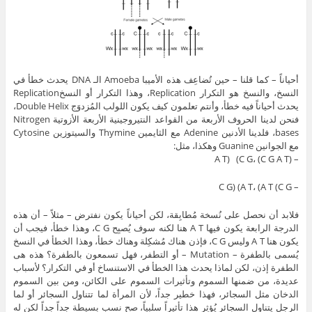
أحياناً – كما قلنا – حين تُضاعِف هذه الأميبا Amoeba الـ DNA يحدث خطأ في
النسخ، والنسخ هو التكرار Replication، وهذا التكرار أو النسخReplication
يحدث أحياناً فيه خطأ، وأنتم تعلمون كيف يكون اللولب المُزدوَج Double Helix،
فنحن لدينا الحروف الأربعة من القواعد النتيروجينية الأربعة الأزوتية Nitrogen
bases، فلدينا الأدنين Adenine مع الثايمين Thymine والسيتوزين Cytosine
مع الجوانين Guanine وهكذا، مثل:
– A T) (C G، (C G A T)
– C G) (A T، (A T (C G
فلابد أن نحصل على نُسخة مُطابِقة، لكن أحياناً يكون نفترض – مثلاً – أن هذه
الدرجة الرابعة يكون فيها A T هنا لكنه سوف يُصبِح C G، وهذا خطأ، فيجب أن
يكون هنا A T وليس C G، فإذن هناك مُشكِلة وهناك خطأ، وهذا الخطأ في النسخ
يُسمى بالطفرة – Mutation – أو التطفر، فهل تسمعون بالطفرة؟ هذه هى
الطفرة إذن، لكن لماذا يحدث هذا الخطأ في الاستنساخ أو في التكرار؟ لأسباب
عديدة، من ضمنها السموم وتأثيرات السموم على الكائن، ومن بين السموم
الدخان مثل السجائر، فهذا خطير جداً، لأن المرأة لما تتناول السجائر أو لما
الرجل يتناول السجائر يُؤثِر هذا تأثيراً سلبياً، صح نسب بسيطة جداً جداً لكن له