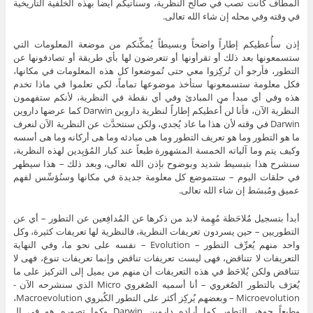
المطاف كانت تصب في صالح النظرية، وسنأتيكم أيضاً بهذه الخلفية التاريخية
في وقته وفي محله إن شاء الله تعالى.
إذن سأُعطيكم إطاراً واضحاً وبسيطاً يُمكِّنكم من موضعة المعلومات التي
ستسمعونها بعد ذلك أو تقرأونها أو تتعرضون لها بأي طريقة أو تصادفونها عن
التطور، فأرجو أن تُركِزوا معي حتى تُموضعوا كل هذه المعلومات في مكانها،
فكل معلومة ستسمعونها ستأخذ موضوعها تماماً، لكي تعلموا في ماذا تخدم
هذه وفي أي مبدأ من المبادئ وفي أي نقطة في النظرية، لأنكم ستفهمون
النظرية الآن، فأنا لن أُعطيكم إطاراً لنظرية داروين Darwin كما عرضها داروين
Darwin في وقته لأن هذا ما عاد يُجدي، ولكن سنتحدَّث عن النظرية الآن لنعرف
ما هو التطور وما هو تعريف التطور وما هى مبادئه وما هى أركانه وما هى أسسه
وكيف يتم وما آلياته الخمسة المشهورة طبعاً عند كبار المُؤيِدين لهذه النظرية،
سنشرح هذا بتبسيط شديد وبوضوح بإذن الله تعالى، وبعد ذلك – هذا سيظهر
في حلقات اليوم – ستتموضع كل معلومة جديدة في مكانها وسنُؤسِّس لفهم
عميق ومُبسَط إن شاء الله تعالى.
أبدأ بتسجيل مُلاحَظة مُهِمة لابد من ذكرها عن المُدافِعين عن التطور – أي عن
التطوريين – حين يسردون تعريفات النظرية، فالنظرية لها تعريفات كثيرة، وكل
واحد منهم يُعرِّف التطور – Evolution – نفسه على نحو ما، وفي النهاية
التعريفات لا تتناقض، فهى ليست تعريفات تناقض وإنما تعريفات تنوع، فهى لا
تتناقض ولكن يُلاحَظ في هذه التعريفات أن منهم من يميل إلى التركيز على ما
يُعرَف بالتطور الصُغروي – أنا أسميه الصُغروي Micro الذي سنشرحه الآن -
Microevolution – وبعضهم يُركِز أكثر على التطور الكُبروي Macroevolution،
وطبعاً جوهر التطور كما أراده داروين Darwin وكما تصوره هو في الـ