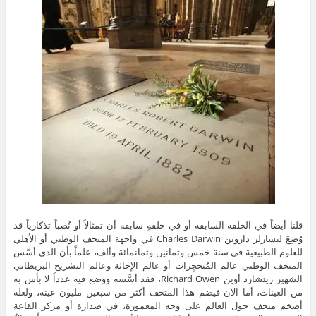
قلنا أيضاً في الحلقة السابقة أو في حلقةٍ سابقة أن تمثالاً أو نُصباً تذكارياً قد
وُضِعَ لتشارلز داروين Charles Darwin في واجهة المتحف الوطني أو الأهلي
للعلوم الطبيعية في سنة خمس وثمانين وثمانمائة وألف، علماً بأن الذي أسَّس
المتحف الوطني عالم المُتحجِرات أو عالم الإحاثة وعالم التشريح البريطاني
الشهير ريتشارد أوين Richard Owen، فقد أسَّسه ووضع فيه عدداً لا بأس به
من العينات، أما الآن فيضم هذا المتحف أكثر من سبعين مليون عينة، ولعله
أضخم متحف حول العالم على وجه المعمورة، في صدارة أو مركز القاعة