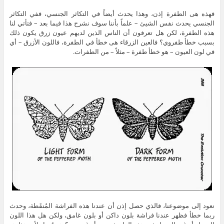
فهذه هى الطفرة إذن، وهذا يحدث أيضاً في التكاثر الجنسي، ففي التكاثر
الجنسي يحدث نفس الشيئ – علماً بأننا سوف نشرح هذا فيما بعد – فتأتي لنا
هذه الطفرة، لكن هل تعرفون أن الناس الذين لديهم عيون زرق يكون ذلك
بسبب خطأ طفروي؟ فالعين الزرقاء هى خطأ في الطفرة، فاللون الأزرق – أي
في لون العيون – هو خطأ طفرة – مثلاً – من الطفرات.
نعود إلى موضوعنا، فالذي حصل إذن أن عندنا هذه الفراشة المُنقَطة، وحدث
ربما خطأ فظهر عندنا فراشة بلون داكن أو بلون غامق، ولكن هل هذا اللون