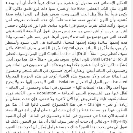
التفكير الإحصائي فقد سنقول أن عشرة منها تمتلك فرواً فاتحاً، أي أنها بيضاء
اللون، مثل الدُب القطبي Ice Bear، وعشرة منها ذات فرو غامق داكن، كأن
يكون فرواً بنياً مثلاً مثل الدب البني، ونحن سوف نقول أن اللون الفاتح صفة
مُتنحية وأن اللون الغامق صفة سائدة، علماً بأن هذه الصفات معروفة لمَن
درسها، وأكيد كلكم تقريباً درستم في الثانوية مبادئ علم الوراثة، ولكن باختصار
لمَن لم يدرس أو لمَن نسى من بعد درس سوف نقول أن الصفة المُتنحية هى
الصفة التي حين تجتمع مع السائدة لا يظهر أثرها، فهى إسم على مُسمى، ولذا
هذه إسمها سائدة وهذه إسمها مُتنحية، فالسائدة هى التي تسود وتُسيطر
وتُهيمن، وائماً يُرمَز للسائد بحرف Capital ويُرمَز للمُتنحي بحرف Small، والآن
سوف نُعطي رمز – مثلاً – الـ (D) الـ Capital Letter للون البني، وسوف نُعطي
الـ (d) الـ Small Letter للون الفاتح، سوف نفترض – مثلاً – كل هذا دون أدنى
مُشكِلة، لكن الآن لدينا عشرة هكذا وعشرة هكذا، أي خمسون في المائة بني
وخمسون في المائة أبيض، وبعبارة أُخرى خمسون في المائة مُتنحي وخمسون
في المائة سائد، والآن مجموع هذه الأشياء يُوجَد في هذه الجزيرة المعزولة
Isolated – من العزل أو الانعزال Isolation – التي لا يذهب إليها حد ولا يخرج
منها أحد، والآن هذه الصفات كلها – خمسون في المائة وخمسون في المائة –
يُقال عنها هى المُستودَع الجيني الجماعة – Population – من الدُببة، فهذه
صفات مُعينة ثابتة والمفروض أنها الآن لا تزيد ولا تنقص، فإن حدث نقصان أو
زيادة أو تغير – Change – في هذا المُستودَع الجيني قالوا لك أن هذا هو
التطور، فهذا هو ببساطة فقط وذلك إن حدث أي نقصان أو أو زيادة في النسبة،
فالنسبة الآن عندنا هى خمسون في المائة وخمسون في المائة – أي أن النسبة
Fifty-Fifty – وبالتالي إن حدث أي تغير سوف يُقال أن هذا هو التطور، لكنك قد
تقول لي متى يحدث هذا التغير؟ هناك خمسة عوامل يُمكِن أن تُحدِث هذا التغير،
وسنشرحها ومن ثم نكون قد فرغنا من شرح ما هو التطور ونكون قد فهمناه