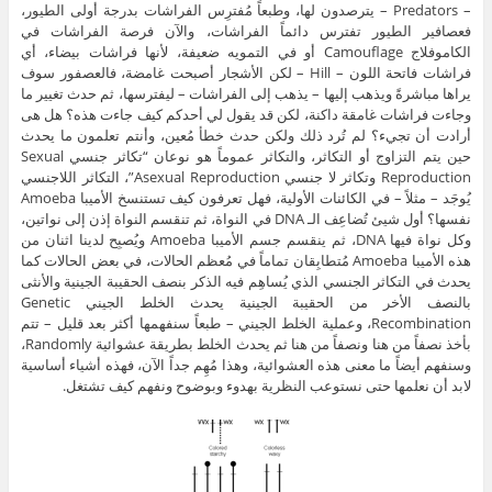
– Predators – يترصدون لها، وطبعاً مُفترِس الفراشات بدرجة أولى الطيور،
فعصافير الطيور تفترس دائماً الفراشات، والآن فرصة الفراشات في
الكاموفلاج Camouflage أو في التمويه ضعيفة، لأنها فراشات بيضاء، أي
فراشات فاتحة اللون – Hill – لكن الأشجار أصبحت غامضة، فالعصفور سوف
يراها مباشرةً ويذهب إليها – يذهب إلى الفراشات – ليفترسها، ثم حدث تغيير ما
وجاءت فراشات غامقة داكنة، لكن قد يقول لي أحدكم كيف جاءت هذه؟ هل هى
أرادت أن تجيء؟ لم تُرد ذلك ولكن حدث خطأ مُعين، وأنتم تعلمون ما يحدث
حين يتم التزاوج أو التكاثر، والتكاثر عموماً هو نوعان “تكاثر جنسي Sexual
Reproduction وتكاثر لا جنسي Asexual Reproduction”، التكاثر اللاجنسي
يُوجَد – مثلاً – في الكائنات الأولية، فهل تعرفون كيف تستنسخ الأميبا Amoeba
نفسها؟ أول شيئ تُضاعِف الـ DNA في النواة، ثم تنقسم النواة إذن إلى نواتين،
وكل نواة فيها DNA، ثم ينقسم جسم الأميبا Amoeba ويُصبِح لدينا اثنان من
هذه الأميبا Amoeba مُتطابِقان تماماً في مُعظم الحالات، في بعض الحالات كما
يحدث في التكاثر الجنسي الذي يُساهِم فيه الذكر بنصف الحقيبة الجينية والأنثى
بالنصف الأخر من الحقيبة الجينية يحدث الخلط الجيني Genetic
Recombination، وعملية الخلط الجيني – طبعاً سنفهمها أكثر بعد قليل – تتم
بأخذ نصفاً من هنا ونصفاً من هنا ثم يحدث الخلط بطريقة عشوائية Randomly،
وسنفهم أيضاً ما معنى هذه العشوائية، وهذا مُهِم جداً الآن، فهذه أشياء أساسية
لابد أن نعلمها حتى نستوعب النظرية بهدوء وبوضوح ونفهم كيف تشتغل.