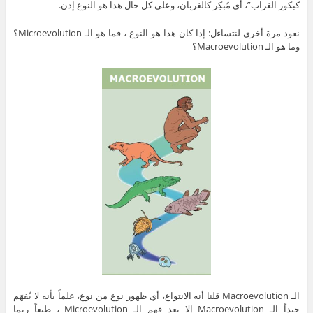
كبكور الغراب”، أي مُبكِر كالغربان، وعلى كل حال هذا هو النوع إذن.
نعود مرة أخرى لنتساءل: إذا كان هذا هو النوع ، فما هو الـ Microevolution؟
وما هو الـ Macroevolution؟
الـ Macroevolution قلنا أنه الانتواع، أي ظهور نوع من نوع، علماً بأنه لا يُفهَم
جيداً الـ Macroevolution إلا بعد فهم الـ Microevolution ، طبعاً ربما