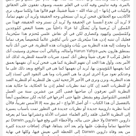
بالمرة، وفيه تدليس وفيه كذب في العلم نفسه، وسوف تقفون على الحقائق
والبيّنات في إبانها – إن شاء الله – شيئاً فشيئاً، فهم قالوا هذا ولكننا سوف نرى
الأكاذيب مع الحقائق، فنحن نُريد أن نستجلي وجه الحقيقة ونُريد أن نفهم تماماً،
لا نُريد أن نخدع أنفسنا عن الحقيقة ولا نُريد أن نستر وجه الحقيقة، فهذا من
المُمكِن أن يُرضينا وأن يُشكِّل لنا عزاءً داخلياً بين بعضنا البعض كمُوحِدين
وكمُسلِمين وكيهود وكنصارى لكن في أي نقاش علمي مُحترَم هذا سيُخزينا،
فعليك أن تنتبه إذن، هذا سيُخزيك حين تأتي تُناقِش عالماً مُتخصِصاً يعرف تماماً
ما وصلت إليه هذه النظرية من بيّنات ومُؤيِدات هذه النظرية، في حين أنك تأتيه
بمنطق هارون يحيي Harun Yahya وأمثاله، وبالتالي أنت ستخزى وسيثبت أنك
جاهل مُركَب لا تعرف شيئاً وتظن أنك تُسدِد ضربات قاسمة للنظرية، لذلك خُذ
الأمر بجد، وأول هذا الجد أن تفهم النظرية كما هى، فنحن نُريد أن نفهمها بعمق
كما يفهمها المُؤمِنون بها، نُريد أن نفهمها كما هى في الواقع، وبعد ذلك على ما
وعدتكم نعود مرةً أخرى لنرى ما هى الضربات وما هى النقود التي تُسدَد إلى
هذه النظرية، ونزن ونرى في الأخير الأرجحية لمَن، هل للنظرية أم للنظرية الضد
أو للنظريات الضد إن كان ثمة نظريات لنعلم إذن ما الحكاية، ما حكاية هذه
النظرية التي تعرفون أن صاحبها قضى أكثر من عشرين سنة من العمل
المُضني المُتواصِل وهو يشتغل عليها حتى أخرجها في كتابه، لكن ستعلمون أيضاً
بالتفصيل أن هذا الكتاب – أي أصل الأنواع – لم يبق منه إلا الأسس تقريباً، فالآن
لدينا نظرية داروينية جديدة أو نظريات جديدة في التطور تمت بأسباب يسيرة
إلى النظرية الأصل، فلقد راكم العلماء عشرات الأدلة وعشراتها مما لم يعرفه
داروين Darwin ولا خطر حتى بباله، والأخطاء التي وقع فيها داروين Darwin تم
تحاشيها تماماً وشُطِبَ عليها ولم يعد أحد يتبناها، فهناك إضافات جديدة كثيرة
من بعد وفاة داروين Darwin إلى اللحظة التي نعيش فيها، وكلها في نهاية