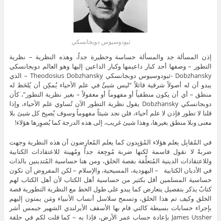
ثيودوسيوس دوبجانسكي
إذن المسألة جد والمسألة حساسة وخطيرة جداً، وهذه النظرية – نظرية
التطور – وصفها أحد كبار داعيمها وكبار الداعين إليها وهو العالم دوبجانسكي
Dobzhansky -ثيودوسيوس دوبجانسكي Theodosius Dobzhansky – الذي
يبدو أن له أصولاً شرقية قائلاً “ليس شيئٌ في علم الأحياء يُمكِن أن يُلحَظ له
منطق – أي أن يكون منطقياً أو مفهوماً أو معقولاً – بغير نظرية التطور”، كأن
دوبجانسكي Dobzhansky يقول نظرية التطور الآن تُساوي علم الأحياء، وإذا
قلنا لا تطور فإذن لا علم أحياء، فلن نجد شيئاً مفهوماً وسوف يُصبِح كل شيئ بلا
معنى وبلا منطق بغيرها، وهذا شيئ غريب، إلى هذه الدرجة كما يُصوِرها هؤلاء!
في المُقابِل يعلم هؤلاء المُؤيِدون كما يعلم المُعارِضون أن هذه النظرية وجهت
ضربةً لا نقول قاسمة لكنها ضربة مُوجِعة جداً ومُهينة للاعتقادات الكتابية
وللاعتقادات الدينية المُتعلِّقة بقصة الخلق، ومن هنا حساسية المُتدينين بالذات
في الأديان الكتابية – اليهودية، المسيحية، والإسلام – لكن المفروض أن تكون
حساسية المسلمين أقل بكثير من حساسية أهل الكتاب لأن أهل الكتاب لهم
كتابٌ يذكر بتفصيل يتعارض كما يبدو على طول الخط مع النظرية التطورية قصة
الخلق وكيف تم هذا الخلق، وتسمح سلاسل أنساب الأنبياء ومَن يمتون إليهم
بإجراء حسابات بسيطة كالتي قام بها الأسقف الأيرلندي الشهير جيمس أشر
James Ussher بإعادة حساب عمر الأرض، فإذا به – كما قلت لكم في حلقة