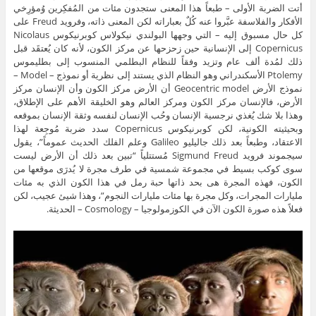
أتت الضربة الأولى – طبعاً هذا المعنى ستجدون مئات من المُفكِرين وُمؤرِخي
الأفكار والفلاسفة عبَّروا عنه كُلٌ بعباراته لكن المعنى ذاته، وفرويد Freud على
كل حال مسبوق إليه – التي وجهها البولندي نيكولاس كوبرنيكوس Nicolaus
Copernicus إلى الإنسانية حين زحزحها عن مركز الكون، لأنه كان يُعتقَد قبل
ذلك لمُدة ألف عام وتزيد وفقاً للنظام البطلمي المنسوب إلى بطليموس
Ptolemy الأسكندراني وهو النظام الذي يستند إلى نظرية أو نموذج – Model –
نموذج الأرض Geocentric model أن الأرض مركز الكون وأن الإنسان مركز
الأرض، فالإنسان مركز الكون ومركز العالم وهو الخليقة الأهم على الإطلاق،
وهذا بلا شك يُغذي نرجسية الإنسان وحُب الإنسان لنفسه وثقة الإنسان بموقعه
وبحيثيته الكونية، لكن كوبرنيكوس Copernicus سدد ضربة مُوجِعة لهذا
الاعتقاد، وطبعاً بعد ذلك جاليليو Galileo وعلم الفلك الحديث عموماً”، يقول
سيجموند فرويد Sigmund Freud مُستتلياً “تبين بعد ذلك أن الأرض ليست
سوى كوكب بسيط في مجموعة شمسية في طرف مجرة لا يُدرَى موقعها من
الكون، فهذه المجرة هى بحد ذاتها حبة رمل في هذا الكون الذي به مئات
مليارات المجرات، وكل مجرة بها مئات مليارات النجوم”، وهذا شيئ عجيب، لكن
فعلاً هذه صورة الكون الآن في الكوزمولوجيا – Cosmology – الحديثة.