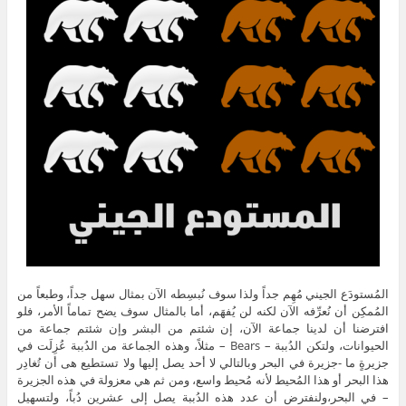
المُستودَع الجيني مُهِم جداً ولذا سوف نُبسِطه الآن بمثال سهل جداً، وطبعاً من
المُمكِن أن نُعرِّفه الآن لكنه لن يُفهَم، أما بالمثال سوف يضح تماماً الأمر، فلو
افترضنا أن لدينا جماعة الآن، إن شئتم من البشر وإن شئتم جماعة من
الحيوانات، ولتكن الدُببة – Bears – مثلاً، وهذه الجماعة من الدُببة عُزِلَت في
جزيرةٍ ما -جزيرة في البحر وبالتالي لا أحد يصل إليها ولا تستطيع هى أن تُغادِر
هذا البحر أو هذا المُحيط لأنه مُحيط واسع، ومن ثم هي معزولة في هذه الجزيرة
– في البحر،ولنفترض أن عدد هذه الدُببة يصل إلى عشرين دُباً، ولتسهيل