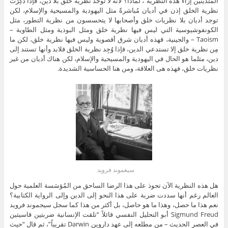
المُتدينين إزاء هذه النظرية”، لماذا؟ لأنه لا توجد نظرية خلق بلا دين، فإذا ذُكِرَت
نظرية الخلق إذن في أديان مُباشرةً مثل اليهودية والمسيحية والإسلام، لكن
توجد أديان بلا نظريات خلق وأصحابها لا يتحسسون من نظرية التطور، مثل
الكونفوشيوسية التي ليس فيها نظرية خلق ومثل البوذية ومثل الطاوية –
Taoism – والجينية، قهذه أديان شرق أقصوية وليس فيها نظرية خلق، لكن ما
مِن نظرية خلق إلا تستدعي الدين، فإذا وُجِد نظرية الخلق فلابد وأنها تستند إلى
دين، مثلما هو الحال في اليهودية والمسيحية والإسلام، لكن هناك أديان من غير
نظريات خلق، فهذه هى العلاقة، ومن هنا الحساسية الشديدة.
سيغموند فرويد
هل هذه النظرية الآن تحوذ على هذا الرضا الساحق من المُؤسَسة العلمية حول
العالم رغم أنها سددت ضربة على هذا النحو إلى الدين وإلى الرواية الكتابية؟
نعم هذا ما حصل، وهذا ما هو حاصل، بل أكثر من هذا كما سجل سيجموند فرويد
Sigmund Freud أبو التحليل النفسي قائلاً “تلقت الإنسانية ضربتين قاسيتين
في العصر الحديث – من مطلعه إلى عهد داروين Darwin تقريباً”، ثم قال “حيث