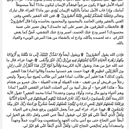
أشياء الأمل فيها لا يكون مرجواً فيتقدَّم الإيمان ليكون ماذا؟ أملاً مبسوطاً
أمامك، وإذا غاب الأمل تماماً بالكلية الإيمان يُؤدي دور ماذا؟ العزاء، قال تبارك
وتعالى
وَجَعَلْنَا بَعْضَكُمْ لِبَعْضٍ فِتْنَةً أَتَصْبِرُونَ ۗ
۩، فتن الله الفقير بالغني وفتن
الغني بالفقير وفتن الحاسد بالمحسود والمحسود بحاسده ولذا قال
أَتَصْبِرُونَ ۗ
۩، فالخطاب للطرفين، هل تصبر على كيد حاسدك؟ وهل تصبر على نعمة
محسودك؟ اصبر ودع عنك الحسد، اصبر ودع عنك التشفي، غُضَّ كما يغض
الكرام، دعه لحسده يتآكله، وادع له بالشفاء من هذا المرض الوبيء والعياذ
بالله.
فإذن الله يقول
أَتَصْبِرُونَ ۗ
۩ ويقول أيضاً
وَلا تَمُدَّنَّ عَيْنَيْكَ إِلَى مَا مَتَّعْنَا بِهِ أَزْوَاجًا
مِنْهُمْ زَهْرَةَ الْحَيَاةِ الدُّنْيَا لِنَفْتِنَهُمْ فِيهِ وَرِزْقُ رَبِّكَ خَيْرٌ وَأَبْقَى
۩، فهذا عزاء، قال ما
عند الله خيرٌ من هذا، وتقول الآية الكريمة
وَقَالُوا لَوْلا نُزِّلَ هَذَا الْقُرْآنُ عَلَى رَجُلٍ
مِنَ الْقَرْيَتَيْنِ عَظِيمٍ
۩، فهذا حسد، هم حسدوا محمداً وقالوا لماذا هذا الفقير
يكون كذلك؟ هذا فقير أبي طالب، لماذا فقير أبي طالب يُصبِح نبياً رسولاً وليس
رجلاً من قريش أو من ثقيف – هذه القبيلة أو هذه القبيلة – مثل عمرو بن هشام
مثلاً – هكذا اقترحوا – أو مثل أمية بن أبي الصلت الشاعر الثقفي الكبير؟ لماذا
وهم أغنياء وذوو مال وعدد وأولاد وبنون وحفدة؟ لماذا محمد الفقير؟ تقول الآية
الكريمة
أَهُمْ يَقْسِمُونَ رَحْمَةَ رَبِّكَ نَحْنُ قَسَمْنَا بَيْنَهُم مَّعِيشَتَهُمْ فِي الْحَيَاةِ الدُّنْيَا
وَرَفَعْنَا بَعْضَهُمْ فَوْقَ بَعْضٍ دَرَجَاتٍ لِيَتَّخِذَ بَعْضُهُمْ بَعْضاً سُخْرِيّاً وَرَحْمَةُ رَبِّكَ خَيْرٌ مِمَّا
يَجْمَعُونَ
۩، فهذا عزاء، عزاء كبير جداً يجعل المُؤمِن يرفع شعاره في الحياة
وَلَعَلَّ الَّذي اَبْطأَ عَنّي هُوَ خَيْرٌ لي، فيقول أبطاً عني الغنى ولعل ذلك هو الخيرُ لي،
أبطأ عني النجاح حتى مع أنني بذلت الجهد واستقصيت وما ألوت عملاً وجهداً
واستعداداً ولم يُحالِفني النجاح لكن: وَلَعَلَّ الَّذي اَبْطأَ عَنّي هُوَ خَيْرٌ لي.