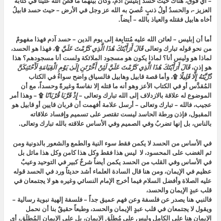
– أي فوق، هناك حيث حسد إبليسُ آدم، وكان بينهما ما قصَّ الله علينا في كتابه
العزيز -، والحسدُ أولُ ذنبٍ عُصيَ به الله عز وجل في الأرض – حيث حسد قابيلُ
أخاه هابيل فقتله والعياذ بالله – أيضاً.
أما أن إبليس – لعائن الله عليه مُتتابِعة إلى يوم الدين – حسد آدم فهذا مفهومٌ
من نحو قوله تبارك وتعالى
قَالَ أَرَأَيْتَكَ هَٰذَا الَّذِي كَرَّمْتَ عَلَيَّ
۩، فهذا هو الحسد،
لماذا هو وليس أنا؟ لماذا يكون هو مسجود الملائكة ولست أنا مسجودهم؟ هذا
هو إذن،
قَالَ أَرَأَيْتَكَ هَٰذَا الَّذِي كَرَّمْتَ عَلَيَّ لَئِنْ أَخَّرْتَنِ إِلَىٰ يَوْمِ الْقِيَامَةِ لَأَحْتَنِكَنَّ
ذُرِّيَّتَهُ إِلَّا قَلِيلًا
۩، وأما قصة قابيل وهابيل فالسياق واضح سواءٌ في الكتاب
المُقدَّس أو في الكتاب الأعز وهو أنه ما قتله إلا نفاسةً وغيرةً وحسداً، مع أن
الموضوع له علاقة بالازدلاف إلى الله تبارك وتعالى –
إِذْ قَرَّبَا قُرْبَانًا
۩ – وهذا أمر
عجيب، فالله – تبارك وتعالى – أرسل علامة أفهمت أن قربان قايين أو قابيل هو
المقبول، فإذن ورطة الحاسد ليست تقتصر على تسميم وإفساد علاقاته
بالناس، بل إنها تضربُ وفي الصميم وفي الأساس علاقته بالله تبارك وتعالى.
في الأساس من الحسد لا يكمن فقط سوء النية والطمع والشعور بالدونية ومن
ثم الغضب على المحسود، لا ليس هذا فقط وكل هذا كامن وكل هذا ماثل بل
في الأساس وفي القلب من الحسد يكمن أيضاً شرخٌ كبير في التوحيد وعيبٌ
عظيم في الإيمان، ومن هنا قال السادة العلماء أشد حديثاً ورد في الحسد قوله
عليه الصلاة وأفضل السلام فيما أخرج الإمام النسائي وغيره هو لا يجتمعان في
قلب عبدٍ الإيمان والحسد،
فالنبي هنا يصدر عن فلسفة وعن فهم عميق جداً – فلسفة إلهية نبوية رسالية –
ويقول لا يجتمعان في قلب عبدٍ الإيمان والحسد، وطبعاً حقيقٌ بنا أن نحمل
الإيمان هنا على الكامل وليس على مُطلَق الإيمان، بل على الإيمان المُطلَق، أي