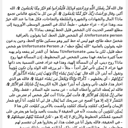
قال الله
قُلْ بِفَضْلِ اللَّهِ وَبِرَحْمَتِهِ فَبِذَلِكَ فَلْيَفْرَحُوا هُوَ خَيْرٌ مِمَّا يَجْمَعُونَ
۩، الله
أكبر، وقال
وَرَحْمَتُ رَبِّكَ خَيْرٌ مِّمَّا يَجْمَعُونَ
۩، أي من كل ما يُجمَع، فالناس تجمع
ماذا؟ المال والشهادات والشهرة والسُلطة والنجاحات، فكل هذا ما عند الله خيرٌ
منه، وهذا عزاء – عزاء حقيقي – طبعاً، لذلك في العصور الوسطى الأوروبية إلى
مطلع العصر الحديث كان الشخص قليل الحظ يُوصَف بماذا؟ بالـ
Unfortunate person، أي الشخص قليل الحظ، كما يقولون بالعراقية
شخصٌ حظه طائح، فهو ليس له حظ كبير وهو مسكين طائح الحظ، وحين يدعون
عليه يقولون بالعامية “الله يُطيِّح حظه”، فـ Unfortunate Person هو شخص
حظه قليل، لكن ما معنى Unfortunate؟ معناها أن القدر لم ينفعه ولم يهبه
نعماً كثيرة سابغة، فهذا معنى الشخص غير المحظوظ، إذن المسألة فيها روح
ماذا؟ روح ديني، أي أن المسألة إلهية، وهذا فيه عزاء، فحتى التسمية بحد ذاتها
فيها عزاء، لا يُمكِن تأتي تُعيِّر أحداً – مثلاً – لم يرزقه الله الولد وأن تكون مُؤمِناً
وتقول أنه أبتر، لأن الله قال
يَهَبُ لِمَنْ يَشَاء إِنَاثًا وَيَهَبُ لِمَن يَشَاء الذُّكُورَ أَوْ
يُزَوِّجُهُمْ
– أي يخلطهم –
ذُكْرَانًا وَإِنَاثًا وَيَجْعَلُ مَن يَشَاء عَقِيمًا
۩، فالله هو الذي
اختار هذا، فكيف تأتي وتقول أنه أبتر؟ تقول الآية الكريمة
إِنَّ شَانِئَكَ هُوَ الأَبْتَرُ
۩،
فالله لم يُعطه الذكور وأعطاه البنات – عن محمد عليه السلام – فقط، وقال
تعالى
إِنَّ شَانِئَكَ هُوَ الأَبْتَرُ
۩، فأنت تُعيِّر ماذا؟ أنت تُعيِّر شخص أم تعترض على
المُقدِّر لا إله إلا هو؟ أفصح عن صريحك كما يُقال، قل لي أنا مُلحِد، أنا أرفع شعار
الإيمان وأتصرَّف كمُلحِد وأسلك كمُلحِد وأشمت بالآخرين كمُلِحد، لكن هنا لا
يُمكِن لمُؤمِن أن يشمت، لأنه في الحقيقة لا يشمت بالعبد وإنما هو يعترض على
المعبود مُقسِّكم الحظوظ والأرزاق لا إله إلا هو –
نَحْنُ قَسَمْنَا بَيْنَهُمْ مَعِيشَتَهُمْ
۩
– في الحقيقة، فالله يقول أنا مَن فعلت هذا، لم يختاروا هم أن تنقسم لهم
حظوظهم على هذا النحو الذي كان ولكن أنا الذي فعلت، ولذلك تسمية