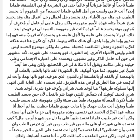
طبيباً ناجحاً أو عالماً فيزيائياً أو عالماً حتى في الشريعة أو في الفلسفة، فلماذا
إذن؟ أنت عامي ولست من أهل العلم، فلماذا تحسده؟ من المفهوم أن يحسد
الطبيب مَن مثله من الأطباء، وقد يحسد رجل أعمال رجل أعمال مثله وقد يحسد
شيخ شيخاً مثله، فهذه الأمور مفهومة، ولكن رجل عامي أو عامل أو مُحترِف أو
مُمتهِن مهنة يحسد عالماً فهذه كانت غير مفهومة بالنسبة لي ثم فهمتها بعد
ذلك، فهو لا يحسده على علمه ولا لأجل علمه، هو يحسده لأنه قريبٌ منه، فهو إما
صديق وإما جار وإما بلدي، أي هناك علاقة بينهما، فلابد أن تكون هنا ثمة علاقة
تُقرِّب الفجوة وتجعل المُنافَسة مُحتمَلة بمعنى ما، ولكن موضوع الحسد ليس
العلم وليس الأشياء الأخرى، إنه الشهرة، فهو يحسده على شهرته، لأنه مشهور
في حين أنه خامل الذكر وغير مشهور، ويحسده على اعتباره الاجتماعي وعلى
حيثيته وعلى مكانته ويقول أنا لا مكانة لي في المُجتمَع، ولكن يبقى هنا أيضاً
شيئٌ غير مفهوم، فما هو؟ أنهكيف نال الشهرة؟ لقد نالها بالعلم، بالطب أو
بالهندسة أو بالفقه أو بالفلسفة أو بالشيئ الذي هو فيه، فهو نالها بهذا، وأنت لم
تُنافِسه في هذا الطريق أو في هذه الطريق، فلم تحسده على الغاية التي انتهى
إليها بسلوكه طريقها؟ هنا يُوجَد شيئ شراني وتُوجَد قوة شرية، يُوجَد شيئ
شري مُخيف يُوشِك أن يتمحَّض للشر، فهذا شر بالفعل، لأن حين يحسد الطبيب
طبيباً تكون المسألة مفهومة، طبعاً هى سيئة ولكن مفهومة، فقد يحسد طبيب
طبيباً ويقول أنت بذلت جهدك وأنا بذلت جهدي فلماذا حظيت بما لم أحظ أنا
بمثله، فهذا يُحرِّك الحسد في نفسي، وهذه مفهومة إلى حدٍ ما على أنها سيئة،
ولكن أنت غير طبيب فلماذا تحسد طبيباً على ما نال من شهرة أو من مال؟ كيف
تحسده على شهرته أو على ماله من غير طب ومن غير أن تدرس الطب وان
تتعب وأن تتخصَّص؟ لماذا تحسده؟ إذن انت تحسد على الخير – الخير محضاً –
الذي لديه، ولكن تبقى القاعدة – كما قلت لكم – أننا نحسد أشباهنا، ولذلك