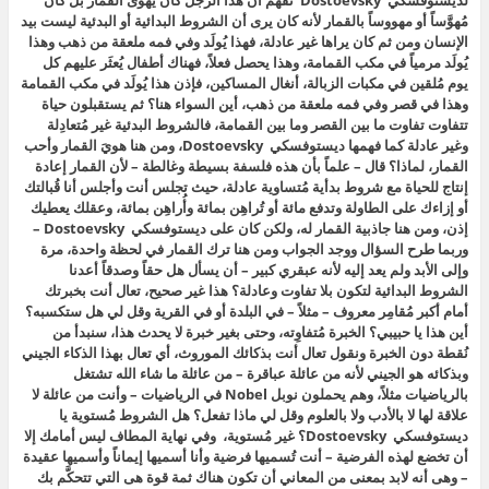
لديستوفسكي Dostoevsky نفهم أن هذا الرجل كان يهوى القمار بل كان
مُهوَّساً أو مهووساً بالقمار لأنه كان يرى أن الشروط البدائية أو البدئية ليست بيد
الإنسان ومن ثم كان يراها غير عادلة، فهذا يُولَد وفي فمه ملعقة من ذهب وهذا
يُولَد مرمياً في مكب القمامة، وهذا يحصل فعلاً، فهناك أطفال يُعثَر عليهم كل
يوم مُلقين في مكبات الزبالة، أنغال المساكين، فإذن هذا يُولَد في مكب القمامة
وهذا في قصر وفي فمه ملعقة من ذهب، أين السواء هنا؟ ثم يستقبلون حياة
تتفاوت تفاوت ما بين القصر وما بين القمامة، فالشروط البدئية غير مُتعادِلة
وغير عادلة كما فهمها ديستوفسكي Dostoevsky، ومن هنا هويَ القمار وأحب
القمار، لماذا؟ قال – علماً بأن هذه فلسفة بسيطة وغالطة – لأن القمار إعادة
إنتاج للحياة مع شروط بدأية مُتساوية عادلة، حيث تجلس أنت وأجلس أنا قُبالتك
أو إزاءك على الطاولة وتدفع مائة أو تُراهِن بمائة وأُراهِن بمائة، وعقلك يعطيك
إذن، ومن هنا جاذبية القمار له، ولكن كان على ديستوفسكي Dostoevsky –
وربما طرح السؤال ووجد الجواب ومن هنا ترك القمار في لحظة واحدة، مرة
وإلى الأبد ولم يعد إليه لأنه عبقري كبير – أن يسأل هل حقاً وصدقاً أعدنا
الشروط البدائية لتكون بلا تفاوت وعادلة؟ هذا غير صحيح، تعال أنت بخبرتك
أمام أكبر مُقامِر معروف – مثلاً – في البلدة أو في القرية وقل لي هل ستكسبه؟
أين هذا يا حبيبي؟ الخبرة مُتفاوِته، وحتى بغير خبرة لا يحدث هذا، سنبدأ من
نُقطة دون الخبرة ونقول تعال أنت بذكائك الموروث، أي تعال بهذا الذكاء الجيني
وبذكائه هو الجيني لأنه من عائلة عباقرة – من عائلة ما شاء الله تشتغل
بالرياضيات مثلاً، وهم يحملون نوبل Nobel في الرياضيات – وأنت من عائلة لا
علاقة لها لا بالأدب ولا بالعلوم وقل لي ماذا تفعل؟ هل الشروط مُستوية يا
ديستوفسكي Dostoevsky؟ غير مُستوية، وفي نهاية المطاف ليس أمامك إلا
أن تخضع لهذه الفرضية – أنت تُسميها فرضية وأنا أسميها إيماناً وأسميها عقيدة
– وهى أنه لابد بمعنى من المعاني أن تكون هناك ثمة قوة هى التي تتحكَّم بك