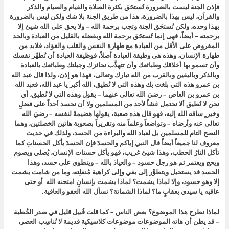
فإذن الجنة ليست بالضرورة تُستحَق بكثرة الصلاة والقيام والصيام والذكر
والقرآن، ليس بهذا بالضرورة، هذا من طريق الجنة بلا شك ولكن ليس بالضرورة
بهذا وحده، ولكن تُستحَق الجنة وتجب برحمة الله – ولا يحق على الله شيئ إلا
برحمته – أيضاً، فهى إنما تُستحَق برحمة الله وبفضله بالقليل من العبادة وبالحد
المفروض على الأقل من العبادة مع طهارة النفس والقلب والفؤاد، فلابد من
طهارة الإنسان، وهذه هى وظيفة العبادة أصلاً، فوظيفة العبادة أن تُطهِّر نفسك
وأن تسمو بها أخلاقك وطبائعك وأن تتهذَّب نحائزك وجبلتك وطبائعك بالعبادة
وبالذكر وباليقين وبالقرب من الله تبارك وتعالى، فهذا هو إذن، ولذا قال عبد الله
بن عمرو هذه التي بلغت بك وهذه التي لا نُطيق، الله أكبر يا عبد الله، فعبد الله
بن عمرو بن العاص – رضيَ الله تعالى عنهما – يقول وهذه التي لا نُطيق، أي
نحن لا نُطيق ألا نحتمل غشاً لأحد من المسلمين ولا أن نحسد أحداً على فضلٍ
وخير ٍ ساقه الله إليه، فهو قال هذه صعبة، يقولها هضيمةً لنفسه – رضيَ الله
تعالى عنه وأرضاه – وتواضعاً وعلماً منه وتقريراً بصعوبة هاتين الخصلتين، وهما
النصح التام للمسلمين بل لعباد الله والبراءة من الحسد، ولذلك في حديث
معروف لنا جميعاً أيضاً قال النبي إياكم والحسدَ فإن الحسدَ يأكل الحسناتِ كما
تأكل النارُ الحطب، وهذا شيئ غريب، فهو يأكل حسنات الإنسان، يُصلي ويصوم
ويحج ويعتمر ثم هو رجل حسود – والعياذ بالله – وينطوي على حسد، وهذا
الحسد قد يستحيل ويتطوَّر إلى بغي وإلى كراهية مُنفلِته، وما من شامت يشمت
إلا وهو حسود، وإلا لماذا يشمت؟ لماذا يشمت بإنسانٍ امتحنه الله أو حتى
عاقبه يا سيدي بعقابٍ ما؟ لماذا الشماتة؟ نسأل الله العفو والعافية.
لماذا نطرح هذا الموضوع؟ بعض الناس – كما قلت قُبيل قليل في صدر الخُطبة
– قد يظن أن هاته الموضوعات موضوعات كلاسيكية قديمة لا تُناسِب العصر،