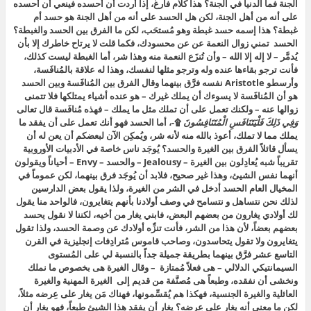
الجنة فما الدنيا في الجنة؟ هذا كلام فارغ، إذا أردت أن أحسده فينعي أن أحسده
على أنه من أهل الجنة، لكن هل الحسد على أنه من أهل الجنة هو حسد أم
غبطة؟ هذا إسمه حسد غبطة وهو مُستحَب، لكن ما الفرق بين الحسد والغبطة؟
الحسد تمني زوال النعمة عن عن محسودك، فكما قلت لا يرتاح خاطرك إلا بأن
يُدمَّر – لا إله إلا الله – وأن تُنزَع النعمة منه وهذا شر، أما الغبطة ليست كذلك،
فأنت ترجو بقاءها عنده وله وترجو مثلها لنفسك، وهذا له علاقة بالمُنافَسة،
وأرسطو Aristotle نفسه فرَّق بينهما وقال الفرق بين المُنافَسة وبين الحسد
هو أن المُنافَسة لا يسوءك أن يملك غيرك – هو عنده أشياء يمتلكها فلا تتمنى
زوالها عنه – ولكنك تعمل على أن تملك مثل ما يملك – فهذه مُنافَسة قال تعالى
وَفِي ذَلِكَ فَلْيَتَنَافَسِ الْمُتَنَافِسُونَ
۩-، أما الحسد فهو أنك تعمل على أن يفقد ما
يملك مما لا تملك، أعوذ بالله منه لأنه شر، ويُمكِن الآن لبعضكم أن يعن له أن
يسأل قائلاً الفرق بين الغيرة والحسد؟ يُوجَد ناس خاصة في الأدبيات الأوروبية
تقريباً شبه يُعادِلون بين الغيرة – Jealousy – والحسد – Envy – أحياناً ويقولون
أنهما نفس الشيئ، وهذا غير صحيح، فلابد أن يُوجَد فرق بينهما، لكن عموماً في
المخيال العام الحسد أدخل في الشر من الغيرة، ولذا يقول بعض الدارسين
لذلك نحن نتساهل و نتسامح في وصف أولادنا بأنهم يتغايرون، فالواحد منا يقول
لك أولادي يغارون من بعضهم البعض، فابني يغار من أخيه، لكننا لا نقول يحسد
بعضهم بعضاً، لأن هذا من الشر، فأنت تنزِّه أولادك عن وصمة الحسد، ولذا تقول
يتغايرون ولا تقول يتحاسدون، وصاحب قاموس مُترادِفات إنجليزية في القرن
التاسع عشر فرَّق بينهما بطريقة جميلة جداً بالنسبة لي على المُستوى
السيمانتيكي الدلالي – هى فعلاً مُمتازة – وقال الغيرة هى بخصوص ما نملك
ونخشى أن نفقده، وطبعاً هى مُصنَّفة من قديم إلى الغيرة المهنية والغيرة
العائلية والغيرة الجنسية، فهكذا هم يُقسِّمونها، فهناك مَن يغار على عِرضه مثلاً،
لكن ما معنى أنه يغار على عِرضه؟ يغار أن يفقد هذا الشيئ طبعاً، فهو يغار أن