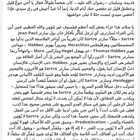
قديمة، وسلمان – رضوان الله عليه – كان شخصاً طوالاً، فقال يا أخي جوعٌ قليل
وعطشٌ قليل ثم تنقضي عنك أيام الدنيا، إنما أنا عبدٌ أعيش في رق سيدي، فإذا
أعتقني سيدي لبست حلةً لا تبلى حواشيها.
يا سلام، هذا عزاء يفتقر إليه أعظم فيلسوف غير مُؤمِن والله العظيم، فمن أين
يأتي العزاء لسارتري، أي لرجل مُتأثِّر بأفكار جان بول سارتر Jean-Paul
Sartre – مثلاً؟ سارتر Sartre كان تقريباً من أواخر الفلاسفة الذين بدأوا مع
السفسطائيين وهرقليطس Heraclitus ومروراً بهوبز Hobbes – توماس
هوبز Thomas Hobbes – ثم بهيجل Hegel وماركس Marx – وانتهاءاً ربما
بسارتر Sartre – الذين رأوا أن الوضع بين البشر بل أن أصل العلاقة بين
البشر هى الصراع، والإنسان بتعبير هوبز Hobbes ذئب الإنسان، فالإنسان
ذئبُ الإنسان كما يقول، والجحيم بلسان سارتر Sartre هو الآخرون، فالجحيم
هو الآخرون لديه، وسارتر Sartre مُلِحد طبعاً وهو تلميذ المُلحِد الألماني هيدجر
Heidegger، وسارتر Sartre كان يقول لو أن شخصاً مُقعداً على كرسي
مُدولَب دخل سباقاً للعدو السريع – يا حبيبي كيف سيفوز هذا؟ هذا مُستحيل –
ولم يفز لكان هو الملوم، وطبعاً سارتر Sartre هنا ينتحر فلسفياً، فهو ينتحر
ويكذب على الحقائق، لأن هذا لا يُمكِن أن يحدث، لا يُوجَد مجال لشخص مُقعَد
أشل الرجلين أن يفوز في سباق العدو السريع على شخص صحيح، هذا كذب،
فعلى مَن تكذب أنت؟ يا أخي نحن بشر، لدينا على الأقل حد أدنى من العقل
ولتذهب فلسفتك إلى ستين جحيماً، هذا كذب، ولكن سارتر Sartre لا يُؤمِن
بالقضاء والقدر – Predestination – وسبق تقدير الله للأعمال، فهو لا يُؤمِن
بالقدر لأنه لا يُؤمِن برب القدر – لا إله إلا هو – ومُقدِّر المقادير – ويقول لك أنت
ابنك، أنت ابن أفعالك، أنت خُلاصة نتاج أفعالك، فلا يُوجَد شيئ مُقدَّر لك سلفاً، لا
يُوجد هذا المفهوم، هذا كلام فارغ، هذا من خُرافات المُؤمِنين، إذن أنا مالك