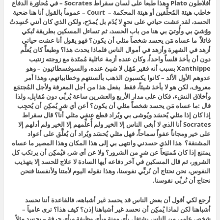
أفلاطون Plato وهذا طبعاً على لسان سقراط Socrates – في مُحاوَرة الدفاع
خاطب هيئة المُحلَّفين أو هيئة المحكمة – Court – عموماً بالقول أنا هنا ضحية
الحسد، لقد عشت حياتي على نحوٍ لا يُذَم بل يُمدَح، ولكن الذي كان أنني حُسِدتُ
ووُشيَ بي وأُوتيَ بي هنا من باب الحسد، ثم تساءل المسكين بطريقة تُبكي
قائلاً ما عساه مَن يحسد شخصاً مثلي أن يكون؟ فهو يقول أنا عشت حياتي
أزهد في الشهرة وأزهد في أموال الناس فلماذا يحدث هذا؟ وطبعاً كان يُعلِّم
دون أن يأخذ فلساً واحداً، وكان عنده أزمة عائلية مُمتَدة مع زوجته زنتيب
Xanthippe بسبب أنه فقير مُقِل لا شيئ عنده، والسوفسطائيون – وهو
عدوهم الأول الألد – كانوا يكسبون الذهب بألسنتهم وخطابياتهم، وهذا أمر
معروف، لكن هو لا يأخذ شيئاً، فقط يفعل هذا من أجل المعرفة ولأجل المُجتمَع
وأخلاق النشء، فكان على مدار الأربع والعشرين ساعة يُربِّي دون مُقابِل، ولذا
قال :ما عساه مَن يحسد شخصاً مثلي أن يكون؟ أعن أي شرٍ يُمكِن أن يُحجِب
إذا كان إذا مثلي يُحسَد ويُوشى بي ويُراد قطع عنقي مثلي أنا؟ قال سقراط
Socrates أنا الذي لا أبغي الناس إلا الخير ولم أُعلِّمهم إلا الخير ولم أدلهم إلا
على خير ومجاناً عفواً سماحاً، فهل مثلي يُحسَد ويُراد أن يُعلَّق على أعواد
المشنقة؟ هذا الذي حسدني وانتهى بي إلى هذا المكان وهذا المصير ما عساه
يمتنع إذا كان مُمتنِعاً عن شرٍ من الشرور؟ ولا عن أي شر، فيُمكِن أن يرتكب كل
الشرور، ثم قال المسكين في آخر دفاعه أيها السادة لا علاج للحسد إلا بتهذيب
النفوس، نحن نحتاج أن نُربِّي نفوسنا، وهذا نقوله اليوم لأمتنا ولأنفسنا فنحن
نحتاج أن نُربِّي نفوسنا.
أرجع لكي أقول أن بعض الناس قد يحسد غير أشباهه، فالقاعدة أننا نحسد
أشباهنا لكن لماذا يُمكِن أن نحسد غير أشباهنا إذن؟ كيف هذا؟ ترى عامياً –
شخص عامي من الناس يشتغل بأي مهنة وبأي وظيفة وبأي حرفة – يحسد مثلاً