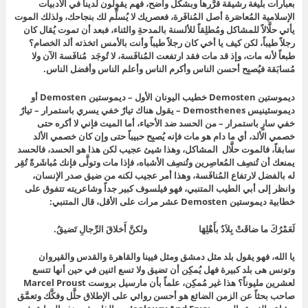
بعبارات بليغة رشيقة قرَّرها وبشكل واضح، فهم يقولون لدينا في الأدبيات
الإسلامية المُعاصَرة أصل المُنافَرة، فعصريك لا يُسلِّم لك بنجاحك، ولذلك الموت
يأتي حلَّالاً للمشاكل ومُطلِقاً للألسنة بالمدحةِ والثناء، فبعد أن تموت يُقال كان
رجلاً طيباً، لكن كيف يا أخي كان رجلاً طيباً وأنت بالأمس اتخذته ألد الخصام؟
طبعاً لأنه مات، وإذ قد مات فقد ارتفعت المُنافَسة، لا تُوجَد مُنافَسة الآن ولا
مُسابَقة فيُصبِح أحسن الناس وأكرم الناس وأعلم الناس وأفضل الناس.
ديموستين Demosten خطيب اليونان الأول – ديموستين Demosten أو
ديموسثينيس Demosthenes – يقول هناك تيارٌ خفي يسري باستمرار – تيارٌ
خفي سارٍ باستمرار – من الحسد ضد الأحياء، أما الميت فإني لا أكره حتى
خصمي الألد، أي ما دام هو مات فإنه يُصبِح حبيباً حتى وإن كان خصمي الألد
سابقاً، فالموت حلَّال المشاكل، وهذا شيئ عجيب لكن هذا هو الحسد، فالحسد
يمنعك أن تُنصِف المُعاصِرين وتُنصِف الأشباه، فإذا مات وتولَّى فإنك مُباشَرةً تُقِر
له بالفضل لارتفاع المُنافَسة، وهذا أمر عجيب لكنه من ضيق صدر الإنسان،
وانظر إلى أبي الطيب المتنبي، فهو فيلسوف كبير جداً وشاعريته تتفوق على
خطابية ديموستين Demosten عشر مرات على الأقل، قال المتنبي:
لَعَمْرُكَ ما ضاقَتْ بِلاَدٌ بأَهْلِهَا ولكنَّ أَخلاقَ الرِّجالِ تَضيقُ.
يا الله، فهو يقول بلد مثل دمشق ومثل فيينا والقاهرة والقدس والقيروان
وتونس هى بلد كبيرة فهل يُمكِن أن تضيق ولا تسع اثنين في حين أنها تتسع
لعشرين مليوناً؟ هذا غير مُمكِن، علماً بأن مارسيل بروست Marcel Proust
صاحب بحثاً عن الزمن الضائع هو أحسن روائي على الإطلاق حلَّل وفكَّك وتعمَّق