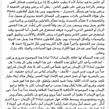
أي عكس ما فيه تماماً، لأنه لا يطيب خاطره إلا إذا نزع واغتصب فضائل الغير،
ويشعر بالراحة ويرتقي على ظهور الناس – يظن أنه يرتقي وهو في الحقيقة لا
يرتقي وإنما هو يتسفَّل باستمرار – بتحطميهم، ومن هنا يقول أفلاطون Plato
مثل هؤلاء الأشخاص بالذات سعيهم إلى الفضائل الحقة معدوم أو ضعيفٌ جداً،
والمُجتمَعات لا تتقدَّم بالحسدة، وإنما تتقدَّم بالعاملين وبالمُجِدين وبالساعين،
فالذي يعمل ويجد ويسعى يندر أن يجد وقتاً للحسد لكي يُنفِّث عن هذا الشعور
الرذل أو الشعور الدنيء الوبيء، فوقته مُستغرَق في العمل، أما الحسود وقته
مُستغرَق في تنقص الناس وتتبع العورات ونشر الأفائك والأكاذيب وتلفيق التهم
والوصمات وإلحاق الوصمات بهم، يقول أفلاطون Plato هذا يعمل ضد الدولة
ويعمل ضد المُجتمَع، وأخيراً تقول الآية الكريمة
وَمِن شَرِّ حَاسِدٍ إِذَا حَسَدَ
۩،
وهذه أيضاً تعم، فيدخل فيها الأفراد وتدخل فيها الجماعات والعياذ بالله تبارك
وتعالى.
إذن هذه المسألة لها علاقة بالإيمان، لماذا؟ لماذا هذا الموضوع ضروري وراهن
– كما قلت وأعيد لكي نُعمِّق هذه النُقطة – في هذا الوقت وفي كل وقت؟ هل
تعلمون لماذا؟ لأن الإيمان يتراجع، طبعاً في الغرب كله بلا شك الإيمان مُتراجِع
جداً من قرون، فمن قرون – للأسف – والإيمان يُعاني من أزماتٍ حقيقية، لم
يمر بالبشرية عهدٌ أو عصرٌ انتشر فيه الإلحاد كهذا العصر، ويُقال هناك زُهاء مليار
مُلحِد بوجود الذات العُليا، وهذا شيئ مُخيف ومُقلِق، فإن صح هذا فهو شيئ
مُخيف ومُريع لكن هكذا يُقال،وهذا بسبب تراجع الإيمان، لكن ما علاقة تراجع
الإيمان بهذه الموضوعة الأخلاقية الاجتماعية؟ العلاقة واضحة جداً جداً جداً، حين
يتراجع الإيمان لا تظنوا أن الحسد أيضاً يزوي ويتراجع بل بالعكس يتقدَّم ويذر
بقرنه ويتشعع ويمتد ويبسط ظلاله، فهل تعرفون لماذا؟ لأن الإيمان – مرةً أخرى
أُذكِّر – في عمقه أملٌ وعزاء، فما رأيكم؟ الإيمان أمل دائماً وعزاء، في أشياء لا
أمل فيها على مُستوى الدنيا على الأقل فالإيمان يتقدَّم ليكون ماذا؟ عزاءاً، وفي