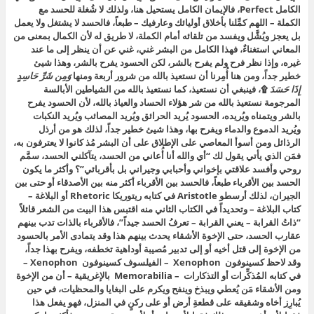
الكامل Perfect، فالإيمان الكامل يستحيل هنا، ولذلك لا شُغلة للحسد مع
الكملة – اللهم كمِّلنا بأخلاق أوليائك وعارفيك – طبعاً، فالحسد لا يشتغل ولا يعمل
بل يعجز ويُشَّل ويفسد من تلقائه أمام الكملة، لا طريق له لأن الكمال بمعنى من
المعاني استغناءٌ، فهذا الكامل من البشر غني، غني عن أن ينظر إلى ما عند
غيره، وإذا نظر فرح ولم يفرح بالشر، لكن الحسود يفرح بالشر، وهذا شيئ
خطير جداً، ومن هنا أُمِرنا أن نستعيذ بالله من شرور أربعة ومنها
وَمِن شَرِّ حَاسِدٍ
إِذَا حَسَدَ
۩، فينبغي أن نستعيذ، كما نستعيذ بالله من الشياطين الأبالسة
المرجومة نستعيذ بالله من شر هؤلاء الحساد والعياذ بالله، لأن الحسود يفرح
بالشر ويتمناه ويُريده، الحسود يُريد الحرائق ويُريد المصائب ويُريد النكبات
ويُريد الدموع والدماء ويفرح بها، وهذا شيئ خطير جداً، لذلك هو من أرذل
الرذائل ومن أسوأ المعاصي على الإطلاق على أن البشر مُذ كانوا لا يعترفون به،
فمَن الذي يأتي يقول لك “أي والله أنا أُعاني من الحسد، يتآكلني الحسد، سمَّم
روحي وأفسد علاقتي بإخواني وأحبابي وجيراني بل بأقربائي”؟ وأكثر ما يكون
الحسد بين الأقرباء طبعاً، فالحسد بين الأقرباء أكثر منه بين الأصدقاء أو حتى بين
الجيران، لذلك أرسطو Aristotle في كتابه ريتوريكا Rhetoric أو البلاغة –
كتاب البلاغة – وتحديداً في الكتاب الثاني منه اقتبس هذا البيت من الشعر قائلاً
“ذاتُ القرابة – يعني القرابة – تعرفُ الحسد جيداً”، فالأقرباء بالذات تدب بينهم
عقارب الحسد، حتى الإخوة الأشقاء يحدث بينهم هذا وقد يتمادى الأمر بالحسود
من الإخوة إلى قتل أخيه أو إلى تدبير مُصيبة أوداهية تخطفه، ويفرح بهذا جداً،
وقد لاحظ كسينوفون Xenophon – الفيلسوف كسينوفون Xenophon –
في كتابه المُذكِّرات أو التذكارات – Memorabilia بالإغريقية – أن من الإخوة
ومن الأشقاء مَن يُعطي ويبذخ وينفح ويكرم على البغايا والمحظيات، في حين
يُبارِز أخاه وشقيقه على قطعةِ أرض أو على ركنٍ في المنزل، فهو يفعل هذا