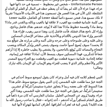
Unfortunate Person – شخص غير محظوظ – تسمية في حد ذاتها فيها
عزاء، فهذا عزاء لأن الله لم يشأ له أن يعظم حظه في المال أو العلم أو الجاه أو
السُلطة، لكن الآن في هذا العصر هل تسمعون هذا في الأدبيات الأجنبية؟ تقريباً
لا نكاد نسمع هذا، فنحن نسمع دائماً لفظة Loser أي الفاشل، فكلمة Loser
هى كلمة علمانية قطعت مع الغيب، لا علاقة لها بالغيب وبالله وبالقدر، قدر ماذا؟
وحظ ماذ؟ وقسمة حظوظ ماذا؟ هذا كله لا يُوجَد عندهم، هناك فاشل وناجح،
وإزاء كل ناجح هناك فشلة، فأنت فاشل إذن، وهذا تدمير رهيب، فإزاء هذا
التدمير وإزاء هذا الدوس بالأقدام وبالأحذية على مشاعر الإنسان المسكين
وعلى قلبه وعلى طموحاته وعلى جرحه وعلى ألمه وعلى مرارته هل تتوقَّع منه
ألا يحسد؟ سوف يُصبِح أسوأ حاسد، وسوف يتمنى الشر ويُدبِّر المكائد وينصب
الفخاخ والمصائد لكي يُوقِع بالناجحين، ولا يشتفي ولا يطيب خاطره إلا إذا أراهم
شعاعاً مُدمَّرين، فهذا المسكين سوف ينبسط الآن، لماذا؟ ثقافة غير إيمانية،
ثقافة إلحادية علمانية دنيوية قطعت مع الغيب وقطعت مع العزاء ومع المصدر
الأكبر والأعظم والثر الذي لا ينضب للعزاء وهو الإيمان، أي الإيمان بالله تبارك
وتعالى!
النبي مُعظم كلامه كان فيه أمل وعزاء، كان يقول لموضع سوط أحدكم في
الجنة خيرٌ مما طلعت عليه الشمس، إذن النبي يقول موضع سوط، فكم هذا؟
هذا السوط كله على بعضه ربما لا يتجاوز عشرة سنتيمتراً مُربَّعاَ أو عشرين
سنتيمتراً مُربَّعاً، ثم يقول في الجنة خيرٌ مما طلعت عليه الشمس، وهذا أكبر
عزاء، وفيما يُروى عن الصحابي الجليل سلمان الفارسي أنه كان مرة ذاهباً في
طريق الشام مُسافِراً ورآه أحدهم – أحد إخوانه – فقال يا صاحب رسول الله ما
هذه الجُبة؟ يلبس جُبة قد اهترأت أطرافها، أطراف كمامها مُهترِأة لأنها جُبة