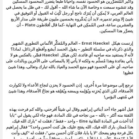
وأكبر المُتضرِّرين هو الحسود نفسه، وأحياناً طبعاً يتضرر المحسود المسكين
وقد تتشوه سمعت ه وخاصة الآن ما شاء الله – أقول لك – في ظل ما يحصل في
العالم العربي، لا يُمكِن أن يُترَك ناجح أو رجل كُتِبَ له القبول أو التوفيق في
شيئ إلا ويتم تدميره، لابد أن يُدمِّروه بخمسين مليون طريقة على مدار الأربع
والعشرين ساعة، فمن المُمكِن في النهاية -كما قال أفلاطون Plato – أن
يتضرَّر هذا المسكين.
إرنست هيكل Ernst Haeckel – العالم والمُفكِّر الألماني التطوري الشهير
والذي ذكرناه في سلسلة التطور – يقول الحسد أبشع وأفظع الرذائل، لماذا؟
لأنه لا يستفيد منه صاحبه أي فائدة، لكن هيكل Haeckel قصَّر، بالعكس هو لا
يأتي بفائدة وهذا مُسلَّم به ولكنه لا يأتي إلا بالمصائب على الآخرين وبالذات على
صاحبه، أي على الحسود فهو منبع الحسد والعياذ بالله تبارك وتعالى، وهذا شيئ
فظيع!
نرجع إلى موضوعنا مرة أُخرى، إذن الحسود لا يحزن لنجاح الأعداء ولا لكوارث
الأصدقاء، لكن الذي يُحزِنه ويُؤلِمه ويمضه ويُقلِقه هو نجاحُ الأصدقاء، وهذا شيئ
في مُنتهى البؤس!
قبل أشهر جاء أحد أبنائي إبراهيم وقال لي شيئاً أفرحني، والله كم فرحت بهذه
اللفتة منه أكثر – بالله – من نجاحه في تلك المادة، فهو جاء لكي يقول لي “بابا
أنا أخذت في المادة الفلانية Eine – واحد – فقط”، فقلت له “بارك الله فيك،
هذا مُمتاز، بارك الله فيك، الله يفتح عليك، هل كنت أحسن واحد؟” فقال إبراهيم
بكل فرحة وهو يضحك “لا يا بابا، فلان كان أحسن مني”، فقلت له “كيف وأنت
الأول؟” فقال “لأنه يا بابا الأول ولكنهم أعطوه Plus أيضاً، فهو أفضل مني يا