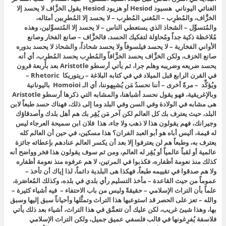
الغنائي اليوناني هسيود Hesiod أو هزيود Hesiod يقول الخزَّاف لا يحسد إلا
الخزَّاف، والمُطرِب – المُغني المُطرِب – لا يحسد إلا المُطرِبين أمثاله،
والمُتسوِّل – الشحاذ الذي يستعطي الناس – لا يحسد إلا المُتسوِّلين، وهذه
مُلاحَظة ذكية جداً ومُحاوَلة لتفكيك الحسد، فالخزَّاف – صانع الفخار وصانع
الأواني الفخارية – لا يحسد فيلسوفاً ولا يحسد شحاذاً، والشحاذ لا يحسد بدوره
صانع الخزف، ولكن الخزَّاف يحسد الخزَّافاً والمُطرِب يحسد المُطرِب، أي أنه
يحسد ضريعه وضريبه وهلم جرا، ثم يأتي أرسطو Aristotle بعد بأربعة قرون
في القرن الرابع قبل الميلاد في في كتابه البلاغة – ريتوريكا Rhetoric –
ويُؤكِّد – مرةً أخرى – أننا نحسدُ مَن يُشبِهوننا، أي الـ Homoioi باليونانية
وبالإغريقية، فهو يقول نحسد أشباهنا، والمشابه التي ذكرها أرسطو Aristotle
هى مشابه في الولادة وفي السن وفي البلد وما إلى ذلك، فهناك حسد طبعاً لابن
البلد، حيث يعترف بك كل العالم لكن آخر مَن يُقِر بك هم أهل بلدك وأصدقاؤك
وجيرانك، فهم يقولون هذا لا ذهب ولا جاء، هذا فلان ابن سميحة العرجاء ليس
له قيمة، أليس أباه هو أبو العبد الفران؟ هذا مسكين، في حين أن العالم كله
يعترف به، وطبعاً هم لن يعترفوا إلا بعد أن يكسر العالم عنادهم بإعطائه جائزة
عالمية أو لقباً عالمياً أو يُقِر له العالم، ومن ثم سوف يقولون هذا فخر وواضح أنه
كذلك منذ نعومة أظفاره، فكذبوا في المرتين، لا هم عرفوه منذ نعومة أظفاره
ولا هم صدقوا في تقييمه طبعاً، فهكذا هى البلدية دائماً، لذا إياك أن تأخذ –
عموماً من حيث القاعدة – مأخذ التسليم رأي بلدي في بلده، وكذلك المُعاصَرة،
علماً بأن التراث الإسلامي – حقيقةً وليس من باب الاحتفاء – فيه أشياء كثيرة –
والله – تعز على الحصر قد استوعبها هذا التراث وتمثَّلها وأحياناً سبق إليها وسبق
بها، وهذا شيئ غريب، لكن عليك أن تتعمَّق في هذا التراث، أشياء بعد ذلك يأتي
فلاسفة يُفرِغونها في قالب فلسفي عميق جميل، ولكن التراث الإسلامي