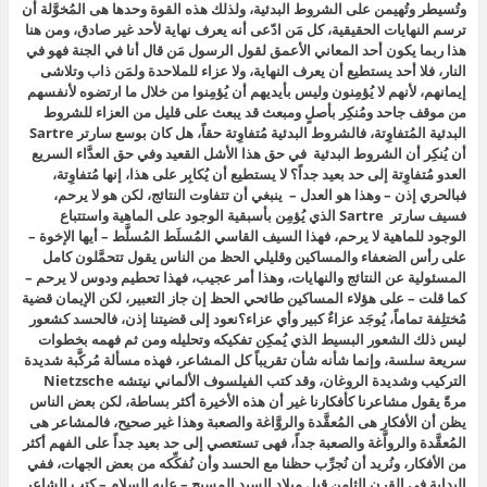
وتُسيطر وتُهيمن على الشروط البدئية، ولذلك هذه القوة وحدها هى المُخوَّلة أن
ترسم النهايات الحقيقية، كل مَن ادّعى أنه يعرف نهاية لأحد غير صادق، ومن هنا
هذا ربما يكون أحد المعاني الأعمق لقول الرسول مَن قال أنا في الجنة فهو في
النار، فلا أحد يستطيع أن يعرف النهاية، ولا عزاء للملاحدة ولمَن ذاب وتلاشى
إيمانهم، لأنهم لا يُؤمِنون وليس بأيديهم أن يُؤمِنوا من خلال ما ارتضوه لأنفسهم
من موقف جاحد ومُنكِر بأصلٍ ومبعث قد يبعث على قليل من العزاء للشروط
البدئية المُتفاوِتة، فالشروط البدئية مُتفاوِتة حقاً، هل كان بوسع سارتر Sartre
أن يُنكِر أن الشروط البدئية في حق هذا الأشل القعيد وفي حق العدَّاء السريع
العدو مُتفاوِتة إلى حد بعيد جداً؟ لا يستطيع أن يُكابِر على هذا، إنها مُتفاوِتة،
فبالحري إذن – وهذا هو العدل – ينبغي أن تتفاوت النتائج، لكن هو لا يرحم،
فسيف سارتر Sartre الذي يُؤمِن بأسبقية الوجود على الماهية واستتباع
الوجود للماهية لا يرحم، فهذا السيف القاسي المُسلَط المُسلَّط – أيها الإخوة –
على رأس الضعفاء والمساكين وقليلي الحظ من الناس يقول تتحمَّلون كامل
المسئولية عن النتائج والنهايات، وهذا أمر عجيب، فهذا تحطيم ودوس لا يرحم –
كما قلت – على هؤلاء المساكين طائحي الحظ إن جاز التعبير، لكن الإيمان قضية
مُختلِفة تماماً، يُوجَد عزاءٌ كبير وأي عزاء؟نعود إلى قضيتنا إذن، فالحسد كشعور
ليس ذلك الشعور البسيط الذي يُمكِن تفكيكه وتحليله ومن ثم فهمه بخطوات
سريعة سلسة، وإنما شأنه شأن تقريباً كل المشاعر، فهذه مسألة مُركَّبة شديدة
التركيب وشديدة الروغان، وقد كتب الفيلسوف الألماني نيتشه Nietzsche
مرةً يقول مشاعرنا كأفكارنا غير أن هذه الأخيرة أكثر بساطة، لكن بعض الناس
يظن أن الأفكار هى المُعقَّدة والروَّاغة والصعبة وهذا غير صحيح، فالمشاعر هى
المُعقَّدة والرواَّغة والصعبة جداً، فهى تستعصي إلى حد بعيد جداً على الفهم أكثر
من الأفكار، ونُريد أن نُجرِّب حظنا مع الحسد وأن نُفكِّكه من بعض الجهات، ففي
البداية في القرن الثامن قبل ميلاد السيد المسيح – عليه السلام – كتب الشاعر