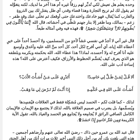
وحده يعلم هل تعيش لكي تُدبِّر لهم رزقاً غيره أم هذا آخر ما لديك، لكنه يتغوَّله
ثم يقول لك لم تربح التجارة وهذا قضاء وقدر، أي ظل يفتل لك بين الذروةِ
والغارب كما يُقال، فهو خادعك واختدعك حتى أوقعك ثم تخلَّى عنك وقد ظفر –
زعم – بمالك، وما ظفر إلا بنار جهنم تلظَّى في أحشائه، قال الله
إِنَّمَا يَأْكُلُونَ فِي
بُطُونِهِمْ نَارًا ۖ وَسَيَصْلَوْنَ سَعِيرًا
۩، فهذه فيه وفي أمثاله طبعاً.
قال غير أني لا أجدُ في نفسي غشاً لأحدٍ من المسلمين، ولا أحسدُ أحداً على خيرٍ
أعطاه الله إياه، أي أنني أفرح لكل أحد، كل أحد منَّ الله عليه وأغدق وأوسع
عليه أنا أفرح له ولا أحسده، لماذا؟ هذا عطاء الله، الله بحكمته وبكرمه وبلطفه
هو الذي يعرف كيف يُقسِّم الحظوظ والأرزاق، فكيف أعترض على الله؟ هذه
إساءة أدب على الله.
ألا قُـلْ لِمَـنْ ظَـلَّ لِي حَاسِـدًا أَتَدْرِي عَلَـى مَـنْ أَسَـأْتَ الأَدَبْ؟
أَسَـأْتَ عَلَـى اللهِ فِـي حُكْمِـهِ إِذَا أَنْـتَ لَمْ تَـرْضَ لِي مَا وَهَـبْ.
لذلك – كما قلت لكم – الحسد ليس مُشكِلة فقط في العلاقات فيٌفسِدها
ويُسمِّمها، بل يضرب في صميم العلاقة بالله، لذلك لا يجتمع مع الإيمان، فالإيمان
الكامل الصافي الرائق لا يُجامِعه ولا يُجامِع هو الحسد والعياذ بالله، تقول الآية
الكريمة
وَمِن شَرِّ حَاسِدٍ إِذَا حَسَدَ
۩.
قال عبد الله بن عمرو حين ذاك – رضيَ الله تعالى عنهم وأرضاهم أجمعين –
هذه التي بلغت بك، أي من أجل ذلك النبي أخبر ثلاث مرات أنك من أهل الجنة،