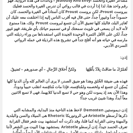
مشاعر الغيرة والحسد -Jealousy And Envy – وبالذات في هذه الرواية، فهو
رقم واحد هنا، لذا إذا أردت في قالب روائي أن تدرس الغيرة والحسد فعليك
ببروست Proust، لكن بروست Proust كان أستاذاً في الغيرة والحسد، كان
حسوداً جداً وغيوراً جداً، حتى قال فيه أقرب الناس إليه إذا اختلفت معه عليك أن
تُغادِر البلد، فالبلد كلها تضيق الآن أن تتسع لبروست Proust ولك، هذا ممنوع
لأنه لابد أن يسعى في تلويث سمعتك أو في تسميم حياتك بأي طريقة، فهو غيور
جداً، لكن على الأقل الثمرة الوحيدة الجيدة التي استفدناها من وراء رذيلته التي
مارسه في حياته هو أنه أفلح جداً في تشريح هذه الرذيلة في عمله الروائي
السردي الأدبي.
إذن:
لَعَمْرُكَ ما ضاقَتْ بِلاَدٌ بأَهْلِهَا ولكنَّ أَخلاقَ الرِّجالِ – أي صدورهم – تَضيقُ.
فهذه هى ضيقة الخُلق وهذا هو ضيق الصدر، لا يرى أن العالم كله وأن الدنيا كلها
يُمكِن أن تتسع له ولخصمه ولمُنافِسه، فإذا مات مُنافِسه انقلب حبيباً ودوداً،
وهذا الآن بعد إذ يموت لكن وهو حي لا تسع الدنيا كلايهما، فهى لا تسع الاثنين
معاً أبداً، وهذا شيئ غريب جداً!
إذن ديموستين Demosten لاحظ هذه الناحية منذ البداية، والمشابه التي
ذكرها أرسطو Aristotle في الروتوريكا Rhetoric هى الميلاد والسن والبلدية
والمهنة وحتى القرابة كما قلنا، وقد ذكرت أنه استشهد بيت شعر فقال القرابة
تعرف الحسد جيداً، إذن أرسطو Aristotle يستشهد بهذا البيت من الشعر لأننا
نحسد أشباهنا، ولذلك من حيث الأصل – هناك استثناءات الآن أيضاً سأحلِّلها،