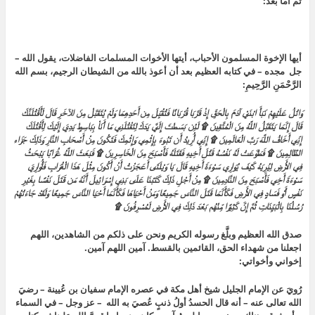
ثم أما بعد:
أيها الإخوة المسلمون الأحباب، أيتها الأخوات المسلمات الفاضلات، يقول الله –
جل مجده – في كتابه العظيم بعد أن أعوذ بالله من الشيطان الرجيم، بسم الله
الرَّحْمَنِ الرَّحِيمِ:
وَاتْلُ عَلَيْهِمْ نَبَأَ ابْنَيْ آدَمَ بِالْحَقِّ إِذْ قَرَّبَا قُرْبَانًا فَتُقُبِّلَ مِن أَحَدِهِمَا وَلَمْ يُتَقَبَّلْ مِنَ الآخَرِ قَالَ لَأَقْتُلَنَّكَ
قَالَ إِنَّمَا يَتَقَبَّلُ اللَّهُ مِنَ الْمُتَّقِينَ ۩ لَئِن بَسَطتَ إِلَيَّ يَدَكَ لِتَقْتُلَنِي مَا أَنَاْ بِبَاسِطٍ يَدِيَ إِلَيْكَ لِأَقْتُلَكَ
إِنِّي أَخَافُ اللَّهَ رَبَّ الْعَالَمِينَ ۩ إِنِّي أُرِيدُ أَن تَبُوءَ بِإِثْمِي وَإِثْمِكَ فَتَكُونَ مِنْ أَصْحَابِ النَّارِ وَذَلِكَ جَزَاء
الظَّالِمِينَ ۩ فَطَوَّعَتْ لَهُ نَفْسُهُ قَتْلَ أَخِيهِ فَقَتَلَهُ فَأَصْبَحَ مِنَ الْخَاسِرِينَ ۩ فَبَعَثَ اللَّهُ غُرَابًا يَبْحَثُ
فِي الأَرْضِ لِيُرِيَهُ كَيْفَ يُوَارِي سَوْءَةَ أَخِيهِ قَالَ يَا وَيْلَتَى أَعَجَزْتُ أَنْ أَكُونَ مِثْلَ هَذَا الْغُرَابِ فَأُوَارِيَ
سَوْءَةَ أَخِي فَأَصْبَحَ مِنَ النَّادِمِينَ ۩ مِنْ أَجْلِ ذَلِكَ كَتَبْنَا عَلَى بَنِي إِسْرَائِيلَ أَنَّهُ مَن قَتَلَ نَفْسًا بِغَيْرِ
نَفْسٍ أَوْ فَسَادٍ فِي الأَرْضِ فَكَأَنَّمَا قَتَلَ النَّاسَ جَمِيعًا وَمَنْ أَحْيَاهَا فَكَأَنَّمَا أَحْيَا النَّاسَ جَمِيعًا وَلَقَدْ جَاءَتْهُمْ
رُسُلُنَا بِالْبَيِّنَاتِ ثُمَّ إِنَّ كَثِيرًا مِّنْهُم بَعْدَ ذَلِكَ فِي الأَرْضِ لَمُسْرِفُونَ ۩
صدق الله العظيم وبلَّغ رسوله الكريم ونحن على ذلكم من الشاهدين، اللهم
اجعلنا من شهداء الحق، القائمين بالقسط. آمين اللهم آمين.
إخواني وأخواتي:
رُويَ عن الإمام الجليل شيخ أهل مكة في عصره الإمام سفيان بن عُيينة – رضيَ
الله تعالى عنه – أنه قال الحسدُ أولُ ذنبٍ عُصيَ به الله – عز وجل – في السماء