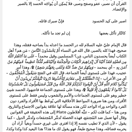
القرآن أن نصبر، عفو وصفح وصبر، فلا يُمكِن أن يُواجَه الحسد إلا بالصبر
والإغضاء.
اصبر على كيد الحسود فإنّ صبرك قاتله.
كالنّار تأكل بعضها إن لم تجد ما تأكله.
قال الإمام عليّ عليه السلام لله در الحسد ما اعدله بدأ بصاحبه فقتله، وهذا
صحيح، فهذا كله بالصبر، قال الله في النساء أَمْ يَحْسُدُونَ النَّاسَ – مَن هم؟ أهل
الكتاب أيضاً يحسدون الناس، مَن؟ المسلمين وقيل محمداً –
عَلَى مَا آتَاهُمُ اللّهُ
مِن فَضْلِهِ فَقَدْ آتَيْنَا آلَ إِبْرَاهِيمَ الْكِتَابَ وَالْحِكْمَةَ وَآتَيْنَاهُم مُّلْكاً عَظِيماً فَمِنْهُمْ مَنْ
آمَنَ بِهِ
– أي بمحمد –
وَمِنْهُمْ مَنْ صَدَّ عَنْهُ وَكَفَى بِجَهَنَّمَ سَعِيرًا
۩، وهذا أمر
عجيب، فهذا على مُستوى أيضاً الجماعة، قال الله في الفتح
سَيَقُولُ الْمُخَلَّفُونَ
–
أي من الأعراب –
إِذَا انْطَلَقْتُمْ إِلَى مَغَانِمَ لِتَأْخُذُوهَا ذَرُونَا نَتَّبِعْكُمْ يُرِيدُونَ أَنْ
يُبَدِّلُوا كَلامَ اللَّهِ قُلْ لَنْ تَتَّبِعُونَا كَذَلِكُمْ قَالَ اللَّهُ مِنْ قَبْلُ فَسَيَقُولُونَ بَلْ تَحْسُدُونَنَا
بَلْ كَانُوا لَا يَفْقَهُونَ إِلَّا قَلِيلاً
۩، وهذا على مُستوى الجماعة فانتبهوا، الحسد شيئ
خطير وهو على مُستوى الجماعات والأمم والشعوب وليس فقط على مُستوى
الأفراد، ومن هنا ضرورة المواعظ الأخلاقية التي يُوعَظ بها الأفراد والفرد دون
الفرد والواحد وراء الواحد لكن هذه مسألة لها علاقة بقوانين الاجتماع والتاريخ،
ومن هنا – كما قلت لكم – تنبَّه أفلاطون Plato إلى هذه الحقيقة في القوانين
وقال أنها تعمل ضد المُجتمَع، فهذه الخصلة تُدمِّر المُجتمَعات وتُدمِّر الدول – كما
يقول – لأن الذي لا تطيب نفسه إلا إذا افترى على غيري حسداً وبغياً أراد أن
يحرمه فضائله، وهذا صحيح طبعاً، فهو يقول لك ما هذا؟ هذا البعيد كذا وكذا وكذا،