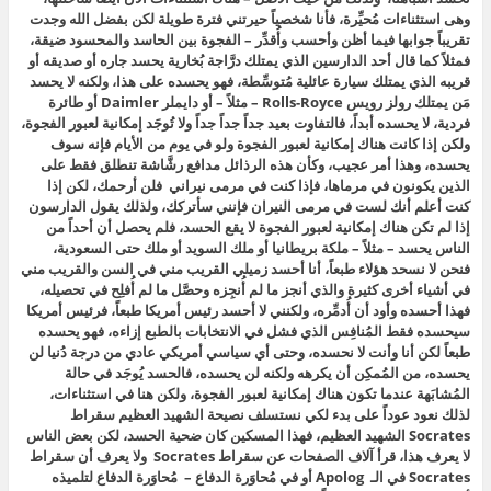
وهى استثناءات مُحيِّرة، فأنا شخصياً حيرتني فترة طويلة لكن بفضل الله وجدت
تقريباً جوابها فيما أظن وأحسب وأُقدِّر – الفجوة بين الحاسد والمحسود ضيقة،
فمثلاً كما قال أحد الدارسين الذي يمتلك درَّاجة بُخارية يحسد جاره أو صديقه أو
قريبه الذي يمتلك سيارة عائلية مُتوسِّطة، فهو يحسده على هذا، ولكنه لا يحسد
مَن يمتلك رولز رويس Rolls-Royce – مثلاً – أو دايملر Daimler أو طائرة
فردية، لا يحسده أبداً، فالتفاوت بعيد جداً جداً جداً ولا تُوجَد إمكانية لعبور الفجوة،
ولكن إذا كانت هناك إمكانية لعبور الفجوة ولو في يوم من الأيام فإنه سوف
يحسده، وهذا أمر عجيب، وكأن هذه الرذائل مدافع رشَّاشة تنطلق فقط على
الذين يكونون في مرماها، فإذا كنت في مرمى نيراني فلن أرحمك، لكن إذا
كنت أعلم أنك لست في مرمى النيران فإنني سأتركك، ولذلك يقول الدارسون
إذا لم تكن هناك إمكانية لعبور الفجوة لا يقع الحسد، فلم يحصل أن أحداً من
الناس يحسد – مثلاً – ملكة بريطانيا أو ملك السويد أو ملك حتى السعودية،
فنحن لا نسحد هؤلاء طبعاً، أنا أحسد زميلي القريب مني في السن والقريب مني
في أشياء أخرى كثيرة والذي أنجز ما لم أُنجِزه وحصَّل ما لم أُفلِح في تحصيله،
فهذا أحسده وأود أن أُدمِّره، ولكنني لا أحسد رئيس أمريكا طبعاً، فرئيس أمريكا
سيحسده فقط المُنافِس الذي فشل في الانتخابات بالطبع إزاءه، فهو يحسده
طبعاً لكن أنا وأنت لا نحسده، وحتى أي سياسي أمريكي عادي من درجة دُنيا لن
يحسده، من المُمكِن أن يكرهه ولكنه لن يحسده، فالحسد يُوجَد في حالة
المُشابَهة عندما تكون هناك إمكانية لعبور الفجوة، ولكن هنا في استثناءات،
لذلك نعود عوداً على بدء لكي نستسلف نصيحة الشهيد العظيم سقراط
Socrates الشهيد العظيم، فهذا المسكين كان ضحية الحسد، لكن بعض الناس
لا يعرف هذا، قرأ آلاف الصفحات عن سقراط Socrates ولا يعرف أن سقراط
Socrates في الـ Apolog أو في مُحاوَرة الدفاع – مُحاوَرة الدفاع لتلميذه