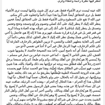
تنظر فيها نظرة رحمة وعطاء وكرم.
الله عينه ليست ترى الأشياء فقط، هى ترى كل شيئ، ولكنها ليست ترى الأشياء
فقط بل ترى الحقائق أيضاً، فتذكَّروا هذا جيداً دائماً واجعلوه على ذُكرٍ منكم،
عين الله لا تقع على السطوح وعلى الأشياء فقط بل على الحقائق أيضاً، فحين
ينظر الله إليك لا ينظر إليك على أنك تُصلي وتصوم وتركع وتسجد وتحج وتعتمر
وتصدق بل ينظر إليك مُباشَرةً على أنك إلى مَن تتوجَّه بهذه العبادة وماذا تُريد
في قعر قعر بل في قرارة قرارة نفسك، فهو يرى هذا لا إله إلا هو، فاجعل يا أخي
واجعلي يا أختي همكَ وهمكِ نظر الله إليك لا نظر الخلق، لذلك ينبغي دائماً أن
نُعنى إلى الغاية بتطهير القلب والنفس، لا تزيين الظواهر بالزخارف الفارغة أياً
تكن تلكم الزخارف، فهذا الرجل قال غير أني لا أجدُ في نفسي لأحدٍ من
المسلمين غشاً، أي أنه ناصح أمين، تأخذ منه النصيحة خالصة، لا يشوبها شوب
الغش، لكن بعض الناس لا يُصبِح – كما في حديث عياض بن حمار في مسلم –
ولا يُمسي إلا هو يُخادِعك عن أهلك ومالك، وكم وكم طبعاً، كم وكم سمعنا برجلٍ
اختدع رجلاً في أهله فطلَّق منه زوجه ثم تزوَّجها بعد ذلك والعياذ بالله، هذا شيئ
عجيب، فهو تسبَّب في الطلاق بحيلة مُعيَّنة، وهذا هو الحسد تماماً، فهو يحسده
على هذه الزوجة الحسناء الطيبة فيُطلِّقها بطريقةٍ ما، ثم بعد ذلك يخلفه عليها
ويتزوَّجها، ثم يقول لك أنه بالحلال، حتى ولو بالحلال، تعساً لهذا الحلال، تباً لهذا
الحلال، هذا أخ الحرام – هذا الحلال أخ الحرام – وهذه أخت الرذيلة، ضاقت عينه
عن كل نساء الدنيا إلا عن هذه، وهذا معنى قول الرسول بعض الناس لا يُصبِح ولا
يُمسي إلا هو يُخادِعك عن أهلك ومالك، والنبي أخبر أنه من أهل النار، وأهل النار
خمسة، فهو رجلٌ لا يُصبِح ولا يُمسي إلا وهو يُخادِعك عن أهلك ومالك، ونفس
الشيئ يحدث حين ندخل في شراكة أو نفتح مشروعاً، فالواحد منهم يُريد أن
يتغوَّل مالك يا مسكين، وأنت تُصدِّقه ثم تُعطيه رزقك ورزق ولدك وعيالك، والله