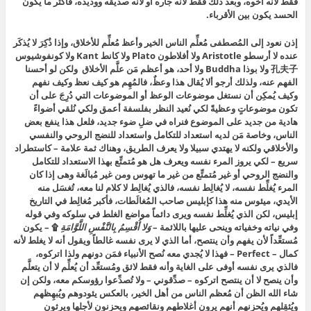
فقط لأنه أخوه، وبعد ذلك فقط لأنه جاره أو لأنه صديقه ووديده، فأكثر ما يكون
الحسد يكون بين الأقرباء.
إذن نعود إلى المُصطفى مُعلِّم الناس الخير وأعظ مُعلِّم للأخلاق، وإذا ذُكِرَ لا يُذكَر
عنده لا أرسطو Aristotle ولا أفلاطون Plato ولا كانط Kant ولا كونفوشيوس
孔夫子 ولا بوذا Buddha ولا أحد، هو أعظم مَن علَّم الأخلاق ولكن لو أحسنا
الفهم عنه، ولذلك أرجو ألا يُقال هذا وعظٌ، فالمُهِم هو كيف نعظ وكيف نفهم
وكيف يُمكِن أن نستغل موضوعات الوعظ أو الموضوعات التي دُرِجَ على أن
تكون موضوعاتٍ وعظيةً لكي نُعيد النظر بفلسفة أعمق ولكي نُلقي أضواءً
هادية من جديد على الموضوع فنراه في ضلِ ضوء جديد، فلعل هذا ينفع بعض
الناس، وخاصة مَن لديه استعداد للتكامل واستعداد للنضج الروحي والنفسي
والأخلاقي ولكنه لا يهتدي سبيلا ولا يعرف الطريق، وهناك ثمة علامة – كاستطراد
سريع – لكي يروز المرء نفسه ويعرف هل هو مُتمتِّع بهذا الاستعداد للتكامل
والنضج الروحي أو غير مُتمتِّع من غير ما تهوس ومن غير مُبالَغة وهى إذا كان
المرء يُغلِّط نفسه، لا يُغالِط نفسه، فالذي يُغالِط لا كلام لنا معه، تُغسَل منه
الأيدي، ميئوس منه هذا كإبليس صاحب المُغالَطات، فأكبر مُغالِط في التاريخ
إبليس، لكن الذي يُغلِّط نفسه ويرى دائماً مواضع الغلط في سلوكه وفي قوله
وفي نياته وخفياته وينحى عليها باللائمة –
وَلا أُقْسِمُ بِالنَّفْسِ اللَّوَّامَةِ
۩ – يكون
مُستعِّداً لأن يفهم وأن ينتصح، أما الذي لا يرى نفسه غالطاً ويقول أنه لا يغلط لأنه
كمال – Perfect – فهذا لا يُجدي معه نُصح الأنبياء فمَن دونهم ولذا اتركوه،
فالذي يرى نفسه أوفى على الغاية وأنه فقط لائق ومُستعِّد أن يُعلِّم لا أن يتعلَّم
وأن ينصح لا أن ينتصح اتركوه – صدِّقوني – ولا تُصدِّعوا رؤوسكم معه، ولكن إن
شاء الله الظن أن مُعظم الناس من أهل الخير، بالعكس يئودوهم ويُبهِظهم
ويُثقِلهم ويُحزِنهم أنهم يرون أغلاطهم ونقائصهم ويحزنون لأجلها ويرثون