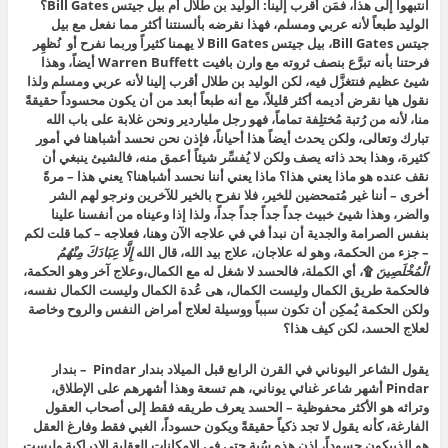
انتبهوا إلى هذا، فمَن أقرب إلينا: الوليد بن طلال أم بيل جيتس Bill Gates؟
الوليد طبعاً لأنه عربي ومسلم، فهذا نقرضه بألسنتنا أكثر مما نفعل مع بيل
جيتس Bill Gates، بيل جيتس Bill Gates لا يهمنا كثيراً وربما نفرح أو نُظهِر
فرحتنا بأنه تبرَّع بنصف ثروته مع وارن بافيت Warren Buffett أيضاً، وهذا
شيئ عظيم فنتغزَّل فيه، لكن الوليد بن طلال أقرب إلينا لأنه عربي ومسلم ولذا
نقول هيا نقرض أديمه أكثر قليلاً، مع أنه طبعاً أبعد من أن يكون محسوداً حقيقةً
منا، لأنه من رُتبة مُختلِفة تماماً، فهو رجل ملياردير ونحن غلابة على باب الله
تبارك وتعالى، ولكن يحدث أيضاً هذا أحياناً، فإذن نحن نحسد أشباهنا في أمور
كثيرة، وهذا بحد ذاته يصف ولكن لا يُفسِّر شيئاً أعمق منه، فالشيئ ينبغي أن
نقف عنده هو ماذا يعني هذا؟ ماذا يعني أننا نحسد أشباهنا؟ يعني هذا – مرةً
أخرى – أننا غير مُتمحضين للخير، فلا نفرح بالخير للآخرين ونرجو لهم الشر
والضر، وهذا شيئ خبيث جداً جداً جداً جداً، ولذا إذا وعيناه من أنفسنا علينا
بنفس الصرامة والجدية أن نبدأ في في علاجه الآن وهنا، فعلاجه – كما قلت لكم
– جزء من الحكمة، وهو له علاجان، علاج بيد الله، قال الله
إِلَّا عِبَادَكَ مِنْهُمُ
الْمُخْلَصِينَ
۩، أي الكملة، فالحسد لا شغل له مع الكمال،وعلاج آخر وهو الحكمة،
فالحكمة طريق الكمال وليست الكمال، هى عُدة الكمال وليست الكمال نفسه،
ولكن الحكمة يُمكِن أن تكون سبباً ووسيلة لعلاج أمراض النفس والروح وخاصة
لعلاج الحسد، لكن كيف هذا؟
يقول الشاعر اليوناني في القرن الرابع قبل الميلاد بندار Pindar – بندار
Pindar أشهر شاعر غنائي يوناني، هم تسعة وهذا أشهرهم على الإطلاق،
وتراثه هو الأكثر محفوظية – الحسد يعرف طريقه فقط إلى أصحاب العقول
الفارغة، كأنه يقول لا تجد ذكياً حقيقةً ويكون حسوداً، الغبي فقط وفارغ العقل
هو الذييكون حسوداً، إذن هذه سُبة حتى في الإمكانات العقلية الإدراكية وليست