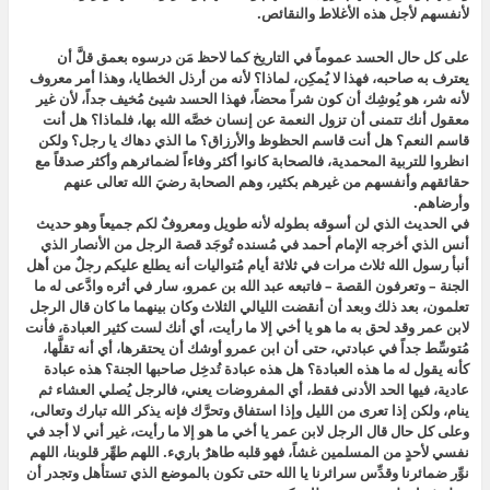
لأنفسهم لأجل هذه الأغلاط والنقائص.
على كل حال الحسد عموماً في التاريخ كما لاحظ مَن درسوه بعمق قلَّ أن
يعترف به صاحبه، فهذا لا يُمكِن، لماذا؟ لأنه من أرذل الخطايا، وهذا أمر معروف
لأنه شر، هو يُوشِك أن كون شراً محضاً، فهذا الحسد شيئ مُخيف جداً، لأن غير
معقول أنك تتمنى أن تزول النعمة عن إنسان خصَّه الله بها، فلماذا؟ هل أنت
قاسم النعم؟ هل أنت قاسم الحظوظ والأرزاق؟ ما الذي دهاك يا رجل؟ ولكن
انظروا للتربية المحمدية، فالصحابة كانوا أكثر وفاءاً لضمائرهم وأكثر صدقاً مع
حقائقهم وأنفسهم من غيرهم بكثير، وهم الصحابة رضيَ الله تعالى عنهم
وأرضاهم.
في الحديث الذي لن أسوقه بطوله لأنه طويل ومعروفٌ لكم جميعاً وهو حديث
أنس الذي أخرجه الإمام أحمد في مُسنده تُوجَد قصة الرجل من الأنصار الذي
أنبأ رسول الله ثلاث مرات في ثلاثة أيام مُتواليات أنه يطلع عليكم رجلٌ من أهل
الجنة – وتعرفون القصة – فاتبعه عبد الله بن عمرو، سار في أثره وادَّعى له ما
تعلمون، بعد ذلك وبعد أن أنقضت الليالي الثلاث وكان بينهما ما كان قال الرجل
لابن عمر وقد لحق به ما هو يا أخي إلا ما رأيت، أي أنك لست كثير العبادة، فأنت
مُتوسِّط جداً في عبادتي، حتى أن ابن عمرو أوشك أن يحتقرها، أي أنه تقلَّها،
كأنه يقول له ما هذه العبادة؟ هل هذه عبادة تُدخِل صاحبها الجنة؟ هذه عبادة
عادية، فيها الحد الأدنى فقط، أي المفروضات يعني، فالرجل يُصلي العشاء ثم
ينام، ولكن إذا تعرى من الليل وإذا استفاق وتحرَّك فإنه يذكر الله تبارك وتعالى،
وعلى كل حال قال الرجل لابن عمر يا أخي ما هو إلا ما رأيت، غير أني لا أجد في
نفسي لأحدٍ من المسلمين غشاً، فهو قلبه طاهرٌ باريء. اللهم طهِّر قلوبنا، اللهم
نوِّر ضمائرنا وقدِّس سرائرنا يا الله حتى تكون بالموضع الذي تستأهل وتجدر أن