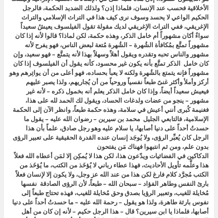
الأخلاقية فحسب عند الإنسان، فلماذا إذن؟ ولذلك الضديد الحكمة، فالرجل
الحكيم الواعي لا يحسد وسوف نرى كيف هذا في التراث الإسلامي والتراث
الإغريقي، ففي التراث الإغريقي لديك مقولة تقول الفيلسوف يعيشُ سعيداً
سواءٌ أكان مشهوراً أم خامل الذكر، وهذه حكمة، لكن لماذا؟ قالوا لأنه إذا كان
مشهوراً تمتَّع بمُكافأة الشُهرة – الشُهرة مُتعة لبعض الناس، فهو يفرح لأنه
مشهور والناس تحبه وتقدره ويقول أهلاً وسهلاً بهذا لأنه يتمتَّع – فهو سعيد، وإن
كان خامل الذكر تمتَّع بأنه يكون غير محسود، كأنه يقول أن الفيلسوف إذا كان
مشهوراً فإنه يتمتع بالشُهرة ولكنه لا يعبأ بحساده، فهو أعلى من أن يواتِرهم وهو
أركز وأملأ وأكثر غنىً طبعاً نفسياً وروحياً من أن يُجاريهم، ولذا يصبر عليهم
فيعيش سعيداً أيضاً، وإذا كان خامل الذكر يعلم أنه بخمول ذكره – لأنه غير
مشهور – ينجو من عضات ولدغات الحساد، ويقول لك الحمد لله على هذا،
فغنيمة كُبرى أنني أعيش في سلامة، وهذه حكمة طبعاً، وانظر الآن إلى الحكمة
الإسلامية، فالتابعي الجليل محمد بن سيرين – رضوان الله عليه – يقول ما
حسدتُ أحداً على دنيا أصابها، يا سلام عليه وهو رجل صادق، علماً بأن هذا
الرجل كان يُعبِّر الرؤى، ولا يُوجَد إنسان عنده القدرة الحقيقية على تعبير الرؤى
بدون علم، ومن ثم انتبهوا فهناك مَن يفتحون
الدكاكين في الفضائيات ويدّعون هذا، لكن هذا لا يُمكِن إلا لمَن أعطاه الله فعلاً
هذا وعلَّمه تأويل الأحاديث، فهذا عطاء رباني لا يُؤخَذ من الكتب، ما يُؤخَذ من
الكتب مُجرَّد كلام فارغ لكن هذا من عند الله عز وجل، ولا يكون إلا لإنسان فعلاً
بارئ النفس وطاهر الفؤاد – سبحان الله – طبعاً، لأن الرؤى الصادقة نفسها
مُخايلة للغيب، وتعبير الرؤيا بصدق وحق مُخايلة للغيب، فهذه تحتاج طبعاً إلى
نفوس بارئة طاهرة، ولذا هو يقول – رحمة الله عليه – ما حسدتُ أحداً على دنيا
أصابها، فلماذا يا ابن سيرين؟ قال – هذا الرجل حكيم – لأنه إن كان من أهل