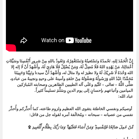
إِنَّ الْحَمْدَ لِلهِ، نَحْمدُهُ ونَسْتَعينُهُ وَنَسْتَغْفِرُهُ، وَنَعُوذُ باللهِ مِنْ شرورِ أَنْفُسِنَا وسَيِّئَاتِ
أَعْمَالِنَا، مَنْ يَهْدِهِ اللهُ فَلَا مُضِلَّ لَهُ، وَمَنْ يُضْلِلْ فَلَا هَادِيَ لَهُ، وأَشْهَدُ أَنْ لَا إله إلا
الله وَحْدَهُ لَا شَرِيْكَ لَهُ ولا نظيرَ له ولا مثالَ له، وَأَشْهَدُ أَنَّ سيدنا ونَبِيَّنَا وَحَبِيبَنَا
مُحَمَّدًا عَبْدُ اللهِ وَرَسُولُهُ وَصَفْوَتُهُ مِنْ خلقهِ وأمينهُ على وحيهِ ونجيبهُ من عبادهِ،
صَلَّى اللَّهُ – تعالى –
عَلَيْهِ
وعَلَى آله الطيبين الطاهرين وصحابته المُبارَكين
الميامين وأتباعهم بإحسانٍ إلى يوم الدينِ وسَلَّمَ تسليماً كثيراً.
عباد الله:
أوصيكم ونفسي الخاطئة بتقوى الله العظيم ولزوم طاعته، كما أُحذِّركم وأُحذِّر
نفسي من عصيانه – سبحانه – ومُخالَفة أمره لقوله جل من قائل:
مَّنْ عَمِلَ صَالِحًا فَلِنَفْسِهِ ۖ وَمَنْ أَسَاءَ فَعَلَيْهَا ۗ وَمَا رَبُّكَ بِظَلَّامٍ لِّلْعَبِيدِ
۩