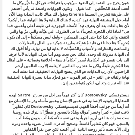
شيئ يخرج من العتمة إلى الضوء – ويُجيب باعترافاته عن كل ما حيِّر وكل ما
أتعب أدمغة المُحقِّقين – كما نقول – وتكون الجوابات واضحة ثم يأتي أحدهم
على طريقة مُخرِجي السينما Cinema ويقول لك هناك كانت البداية وهنا الآن
أمام حبل المشنقة النهاية فهذا كذب، لا هناك البداية ولا هنا النهاية، فما رأيكم؟
لأن هنا بالذات بعد أن يعترف تبدأ الأسئلة الوجودية في طبقة أعلى وأعمق، فما
هى؟ لماذا كان المُجرِم مُجرِماً؟ ما هى الظروف التي هيّأته والتي مرَّ بها والتي
اكتنفته والتي كذا كذا حتى انتهى المسكين – ولعله ليس مسكيناً – إلى أن يكون
مُجرِماً؟ هنا دخلنا في غابة مُشتبِكة بطريقة شبكية من العلل والمعلولات
والمباعث والمثارات والأسباب والمُسبَّبات لا بداية لها من نهاية، وأنا أقول لك
أن النهاية متروكة لله وحده، لذلك نحن تحت وهم أننا نعرف النهايات لأننا عرفنا
البدايات نقسو في أحكامنا، نُصدِر أحكاماً قاسية – أخلاقية وقضائية – على أمثال
هذا المُجرِم طبعاً، ولكن ما عند رب العالمين لا يعلمه إلا رب العالمين أرحم
الراحمين، لأن رب البدايات هو الذي ينسج النهايات الحقيقية، فما تظنه أنت
نهاية بإلقائه في الثغر – في ثغر الموت – هو مُجرَّد بداية يسيرة للنهاية الحقيقية
عند الله تبارك وتعالى، لنكن مُتواضِعين إذن.
ديستوفسكي Dostoevsky كان أكثر فهماً بمراحل من سارتر Sartre لهذه
القضايا الوجودية الإنسانية في عمق الإنسان وعمق مأساة ودراما الإنسان مع
أنه أيضاً من جوانب أخطأ الفهم، فديستوفسكي Dostoevsky كان مُقامِراً –
لاعب قمار – كبيراً وخسر أمواله وهُدِّدَ بالسجن واضطُرَّ أن يترك بلده روسيا
ست سنوات هنا في أوروبا هرباً، ونفى نفسه لأنه مُطالَب بديون ومُطالَب
بالسجن، فهو كان مُقامِراً فاسقاً، وصحيح أنه ترك القمار بضربة واحدة ومرة
وإلى الأبد تحت تأثير زوجته الثانية التي أقنعته لكن حين نقرأ المُقامِر