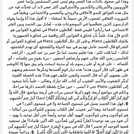
وهذا غير صحيح، بالذات هذا العصر وهو ليس عصر المسلمين وإنما عصر
الأوروبيين والأمريكان والكنديين والأستراليين أكثر عصر لابد أن نتحدَّث فيه عن
مثل هذه العوائق للنمو الأخلاقي والروحي والنفسي والاجتماعي، وطبعاً في
الموروث الثقافي لشعوب الأرض جميعاً بلا استثناء – لا أقول هذا أنا وإنما يقوله
الدارسون الذين تخصَّصوا في الموضوعات هذه – يُعادل بين الحسد وبين الشر
الاجتماعي، فما رأيكم؟ فليس فقط أفلاطون Plato في مُحاوَرة القوانين هو
الذي قرَّر هذا، علماً بأن مُحاوَرة القوانين أكثر واقعية من مُحاوَرة الجمهورية
بلاشك لأفلاطون Plato، وعلى كل حال أفلاطون Plato في مُحاوَرة القوانين أو
الشرائع قال الحسد عامل تهديم في بنية الدولة والمُجتمَع، أي تهدم المُجتمَع،
لذلك – كما قلت لكم – هذا تعليم محمد، لما مرَّ عمر بن عبد العزيز – الراشد
الخامس رضيَ الله تعالى عنهم وأرضاهم أجمعين – مرة بقومٍ من خِلصانه – أي
خُلصائه – على قرية أو على رسوم بلد أو مدينة انمحت ولم يبق منها إلا كالوشم
في ظهر اليد قال أترون هذه؟ هذه ديار قومٍ أفسدها ودمَّرها حسدهم وبغيهم
على بعضهم، أي أنه قال الحسد والبغي، فكيف فهم هذا؟ هذه الخصلة اللعينة
تُدمِّر الشعوب والأمم، العجيب أن كتاب الله تبارك وتعالى – علماً بأننا سنعود
إلى أفلاطون Plato حتى لا أنسى – حين صرَّح بلفظة الحسد ذكرها صراحةً،
وذلكم في مواضع أربعة، فهو ذكرها خمس مرات في أربعة مواضع، قال الله
وَدَّ
كَثِيرٌ مِّنْ أَهْلِ الْكِتَابِ لَوْ يَرُدُّونَكُم مِّن بَعْدِ إِيمَانِكُمْ كُفَّارًا حَسَدًا مِّنْ عِندِ أَنفُسِهِم
۩، فهل هذا الحسد يعمل في مُستوى الجماعة ولا في مُستوى الفرد؟ في
مُستوى الجماعة، وهذا أمر عجيب، أهل الكتاب يتمنون للمُوحِّدين من أمثالنا –
هم مُوحِّدون ونحن مُوحِّدون، اليهود أهل توحيد وأيضاً نحن أهل توحيد يا يهود –
أن نعود من بعد توحيدنا كفاراً مُشرِكين مُعدِّدين، الله أكبر، فلماذا؟ هل تستفيد
قضية التوحيد أم تخسر؟ قال الله في سورة البقرة
حَسَدًا مِّنْ عِندِ أَنفُسِهِم مِّن
بَعْدِ مَا تَبَيَّنَ لَهُمُ الْحَقُّ ۖ فَاعْفُوا وَاصْفَحُوا حَتَّىٰ يَأْتِيَ اللَّهُ بِأَمْرِهِ ۗ
۩، ودائماً نصيحة