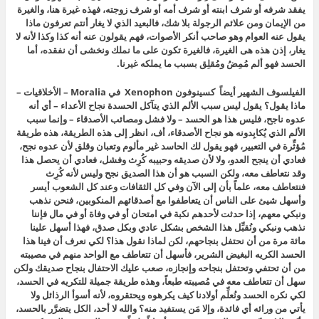
يفقد شرفه أو شرف ابنته أو شرف أمه أو شرف زوجته، فهذه غيرة هنا، والغيرة
من الإيمان ومن علائم الرجولة بلا شك، فالبعيد الذي لا يغار أنتم تعرفون ماذا
يقول عنه العوام وهو صاحب أنكر الأصوات، فهم يقولون عنه أنه كذا وكذا لأنه لا
يغار، إذن هذه هى الغيرة، فالغيرة تكون على ما نملك ونخشى أن نفقده، أما
الحسد فهو ألم مُمِضُ ومُقلِق بسبب ما يملكه غيرنا.
الفيلسوف الشهير أيضاً كسينوفون Xenophon في Moralia – الأخلاقيات –
ماذا يقول؟ يقول ليس سبب الألم الذي يتآكل الحسدة نجاح الأعداء – أي أنه
عدوه ناجح، فليس هذا هو الحسد – ولا فشل ومصائب الأصدقاء – وإنما سبب
الألم الذي يُكابِدونه هو نجاح الأصدقاء، أف، انظر إلى هذه الطريقة، هذه طريقة
مُؤثِّرة في التعبير، فهو يقول لك الحاسد غير مألوم وتعبان وقلق لأن عدوه نجح،
فعادي أن ينجح العدو، ولا لأن صديقه وحبيبه كُرِث وفشل، فعادي أن يحصل هذا
وقد نتعاطف معه، ولكن السبب هو أن هذا الصديق نجح وليس لأنه كُرِث
فنتعاطف معه، علماً بأن إلى الآن وفي كل الثقافات وعند كل الشعوب أيسر
وأسهل شيئ على الناس أن يتعاطفوا مع أصدقائهم المنكوبين، فنحن نذهب
ونبكي معهم، إذا حدثت لأحدهم نكبة في امتحان أو في وفاة أو في مال فإننا
نذهب ونبكي ونُقبِّل هذا الشخص بشكل عادي وبكل صدق، فهذا أسهل علينا
مائة مرة من أن نحتفل بنجاحهم، لكن لماذا نقول هذا؟ لكي نعرف أن فينا هذا
الحسد الكريه البغيض الشرير، فأسهل أن تتعاطف مع الواحد منهم في مصيبته
من أن تحتفي وتحتفل بنجاحه وإنجازه، صعب عليك الاحتفال بنجاح صديقك ولكن
سهل أن تتعاطف معه في مُصيبته طبعاً، وهذه طريقة جميلة للتكريه في الحسد،
لكي نكره الحسد ونُعلِّم أولادنا كيف يكرهوه ويحتقروه، لأنه أسوأ الرذائل ولا
يأتي من ورائه أي فائدة، وإلا مَن يستفيد منه؟ والله لا أحد، الكل يتضرَّر بالحسد،