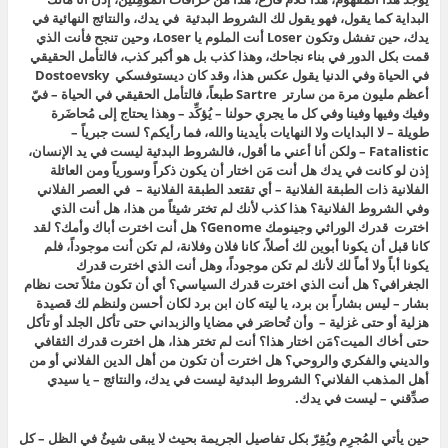
البداية كما يقول، فهو يقول لك الشروط البدئية في يدك، والنتائج النهائية في
يدك، حين تفشل وتكون Loser أنت الملوم يا Loser، وحين تنجح فأنت الذي
قمت بكل الدور في بناء نجاحك، وهذا كذب بل هو أكبر كذب، فالتأمل الحقيقي
في الحياة وفي الدنيا يقول عكس هذا، وقد كان ديستوفسكي Dostoevsky
أعظم مليون مرة من سارتر Sartre طبعاً، فالتأمل الحقيقي في الحياة – فيّ
وفيك وفيها وفينا وفي كل ما يجري حولنا – يُؤكِّد – وهذا يحتاج إلى مُحاضَرة
طويلة – لا البدايات ولا النهايات بأيدينا والله، فما رأيكم؟ لست جبرياً –
Fatalistic – ولكن أنا أعني ما أقول، فالشروط البدئية ليست في يد الإنسان،
إذن لو كانت في يدك هل أنت مَن اختار أن يكون ذكراً وسورياً ومن العائلة
الفلانية ذات الطبقة الفلانية – أي تقتعد الطبقة الفلانية – في العصر الفلاني
وفي الشروط الفلانية؟ هذا كذب لأنك لم تختر شيئاً من هذا، هل أنت الذي
اخترت قدرك الوراثي وجينومك Genome؟ هل أنت اخترت أباك وأمك؟ لقد
كانا قبل أن يكونا أبوين لك أصلاً، كانا فلان وفلانة، لم تكن أنت موجوداً، فلم
يكونا أباً ولا أماً لك لأنك لم تكن موجوداً، وهل أنت الذي اخترت قدرك
الجغرافي؟ هل أنت الذي اخترت قدرك السياسي؟ أي أن تكون مثلاً تحت نظام
بشار – ليس بشاراً بن برد، يا ليته كان ابن برد لكان أحسن ولنظم لك قصيدة
هزلية أو حتى غزلية – وأن تُحاصَر في مضايا والزبداني حتى تأكل الجلد أو تأكل
حتى أخاك الميت؟مَن اختار هذا؟ أنت لم تختر هذا، هل اخترت قدرك الثقافي
والديني والفكري والروحي؟ هل اخترت أن تكون من أهل الدين الفلاني أو من
أهل المذهب الفلاني؟ الشروط البدئية ليست في يدك، والنتائج – يا سيدي
صدِّقني – ليست في يدك.
حين يأتي المُجرِم ويُقِرّ بكل تفاصيل الجريمة بحيث لا يبقى شيئٌ في الظل – كل