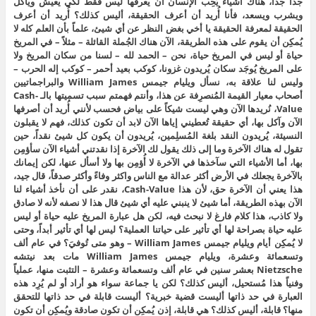
جداً جداً، هناك أشياء يُحِب الإنسان أن يعرفها ليس فقط لكي يعيش ويأكل
ويشرب ويسعد، فأنا أُريد أن أعرف الحقيقة، أليس كذلك؟ أُريد أن أعرف
الحقيقة لمعرفة الحقيقة يا أخي بغض النظر عن أي شيئ، علماً بأن العلم كله لا
يُمكِن أن يقوم على هذه الطريقة، الآن هناك الجُملة القائلة – مثلاً – في المريخ
حياة أو ليس في المريخ حياة، نحن – الحمد لله – لسنا من سكان المريخ ولا
على المريخ يُوجَد سكان يُريدون غزونا، كوكب بعيد أحمر – كوكب إله الحرب –
وليس لنا علاقة به، نسأل ويليام جيمس William James والبراجماتيين
أصحاب معيار القيمة المُنصرِفة عن هذا، وأنتم فهمتم سبب تسميتها بالـ Cash-
Value، نُريدها الآن وهي ليست شيكاً على بياض فحسب لأنني أُريد أن أصرفها
الآن وآكل بها، أي حقيقة تُعطيني إياها الآن لابد أن تكون كذلك، فهم لا يقبلون
النسيئة، يُريدون النقد بلغة المُسلِمين، يُريدون أن يكون كل شيئ نقداً، حين
تقول له هناك الآخرة وما إلى ذلك يقول لك الآخرة إذا نقدتني أشياء الآن سأؤمِن
بها، أما الأشياء التي سآخذها في الآخرة لا أُؤمِن بها ولا أسأل عنها، لكن إيمانك
بالآخرة يجعلك في الأرض أكثر عدالة مع الناس واكثر وفاءً وأكثر صدقاً، قال جيد،
هذا يعني أن الآخرة حق، لأن هذا Cash-Value، نقدر على أن نأخذ أشياء لنا
الآن بهذه الطريقة، أما شيئ لا ينبني عليه أي شيئ قال هذا لا نصفه لأنه لا صادق
ولا كاذب، هذا كلام فارغ لا نبحث فيه، لكن هل عبارة المريخ عليه حياة أو ليس
عليه حياة بصراحة لها أي تأثير على حياتنا العملية؟ ليس لها أي تأثير أبداً، وحتى
لا يُمكِن أيام ويليام جيمس William James – وهو متى تُوفيَ؟ في عام ألف
وتسعمائة وعشرة، ويليام جيمس William James مات بعد نيتشه
Nietzsche بعشر سنين في عام ألف وتسعمائة وعشرة – التثبت منها، عملياً
وفنياً هذا مُستحيل، أليس كذلك؟ لكن يا جماعة سواء هو أراد أو لم يُرِد هذه
العبارة في حد ذاتها أليست قضية خبرية؟ أليست قابلة في حد ذاتها للتحقق
منها؟ قابلة، أليس كذلك؟ هي قابلة، إذن يُمكِن أن تكون صادقة ويُمكِن أن تكون