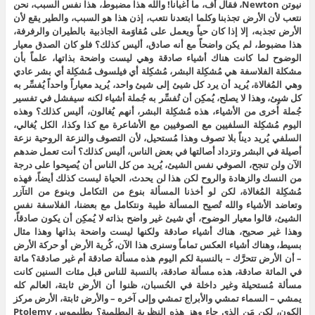
نيوتن Newton، فقال أف، ما أغبانا! والله هذا مضبوط، هذا نفس السبب، نحن
نتعب لأن الأرض تجذبنا وكلما ابتعدنا نتعب، إذن هذا هو السبب، والطير يقع لأن
الأرض تجذبه، إلا إذا كان حياً ويعمل على مُقاوَمة الجاذبية بالطيران والرفرفة،
هذا مضبوط، لم يكن واضحاً مع أنه صادق، أليس كذلك؟ فلو كان الصدق معيار
الوضوح لما كانت هناك أشياء صادقة وهي ليست واضحة بذاتها، علماً بأن
مشكلة الفلاسفة هي مُشكِلة البشر، مُشكِلة أي فيلسوف مُشكِلة أي بشر عادي
وهي المُغالاة، يُريد أن يرد كل شيئ إلى شيئ واحد، يُريد معياراً واحداً يُفسِّر به
كل شيئ، وهذا لا يصلح، يُمكِن أن تُفسِّر به جُملة أشياء لكنه سيفشل في تفسير
جُملة أُخرى من الأشياء، هذه مُشكِلة البشر، أنهم يُغالون، أليس كذلك؟ وهذه
اليوم مُشكِلة السلفيين مع الصوفيين مع الأشاعرة مع كذا وكذا، الكل يُغالي،
السلفي يُريد ديناً بلا تصوف وهذا مُستحيل، لأن التصوف والنزعة الروحية نزعة
أصيلة في البشر وتزداد أصالتها في بعض الناس، أليس كذلك؟ أنت تعمل ضدهم
الآن ولن تنجح، الصوفي نفس الشيئ، يُريد من كل الناس أن يُصبِحوا على درجة
من النسك والزهادة والروح لكن هذا لن يحدث، الحياة ليست كذلك أيضاً، فهذه
مُشكِلة المُغالاة، لكن لو أخذنا المسألة بنوع من التكامل وبنوع من التآزر
وتعاضد الأشياء والله تُصبِح المسألة طيبة ونتكامل مع بعضنا، الفلاسفة نفس
الشيئ، قالوا معيار الوضوح، أي شيئ غير واضح بذاته لا يُمكِن أن يكون صادقاً،
وهذا غير صحيح، هناك أشياء صادقة ولكنها ليست واضحة بذاتها وهذا مثال
بسيط، وهناك أشياء العكس تماماً وسنرى هذا الآن، كُرية الأرض أو حركة الأرض
– أن الأرض تتحرَّك – بالنسبة لكم اليوم هذه مسألة صادقة أم غير صادقة؟ مائة
في المائة صادقة، هذه مسألة صادقة، بالنسبة للناس قبل مئات السنين كانت
مسألة مُستحيلة وغير داخلة في الحُسبان، ظنوا أن الأرض ثابتة، العالم كله
يمشي – السماء تمشي والأبراج تمشي وإلى آخره – والأرض ثابتة، الأرض مركز
الكون، لكن مَن الذي جاء وهز هذه النظرية البطلمية؟ بطليموس Ptolemy