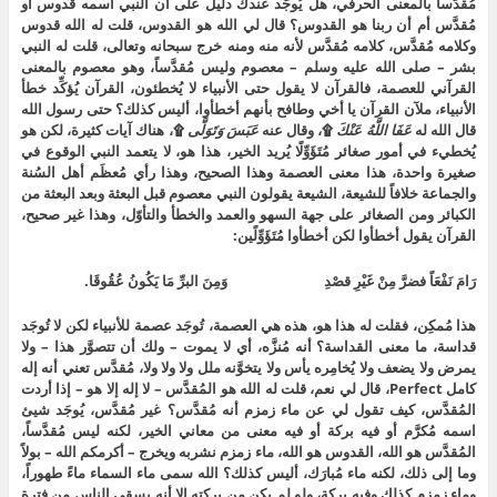
مُقدَّساً بالمعنى الحرفي، هل يُوجَد عندك دليل على أن النبي اسمه قدوس أو
مُقدَّس أم أن ربنا هو القدوس؟ قال لي الله هو القدوس، قلت له الله قدوس
وكلامه مُقدَّس، كلامه مُقدَّس لأنه منه ومنه خرج سبحانه وتعالى، قلت له النبي
بشر – صلى الله عليه وسلم – معصوم وليس مُقدَّساً، وهو معصوم بالمعنى
القرآني للعصمة، فالقرآن لا يقول حتى الأنبياء لا يُخطئون، القرآن يُؤكِّد خطأ
الأنبياء، ملآن القرآن يا أخي وطافح بأنهم أخطأوا، أليس كذلك؟ حتى رسول الله
قال الله له
عَفَا اللَّهُ عَنْكَ
۩، وقال عنه
عَبَسَ وَتَوَلَّى
۩، هناك آيات كثيرة، لكن هو
يُخطيء في أمور صغائر مُتَؤَوِّلًا يُريد الخير، هذا هو، لا يتعمد النبي الوقوع في
صغيرة واحدة، هذا معنى العصمة وهذا الصحيح، وهذا رأي مُعظَم أهل السُنة
والجماعة خلافاً للشيعة، الشيعة يقولون النبي معصوم قبل البعثة وبعد البعثة من
الكبائر ومن الصغائر على جهة السهو والعمد والخطأ والتأوّل، وهذا غير صحيح،
القرآن يقول أخطأوا لكن أخطأوا مُتَؤَوِّلًين:
رَامَ نَفْعَاً فضرَّ مِنْ غَيْرِ قصْدِ وَمِنَ البرِّ مَا يَكُونُ عُقُوقَا.
هذا مُمكِن، فقلت له هذا هو، هذه هي العصمة، تُوجَد عصمة للأنبياء لكن لا تُوجَد
قداسة، ما معنى القداسة؟ أنه مُنزَّه، أي لا يموت – ولك أن تتصوَّر هذا – ولا
يمرض ولا يضعف ولا يُخامِره يأس ولا يتخوَّنه ملل ولا ولا ولا، مُقدَّس تعني أنه إله
كامل Perfect، قال لي نعم، قلت له الله هو المُقدَّس – لا إله إلا هو – إذا أردت
المُقدَّس، كيف تقول لي عن ماء زمزم أنه مُقدَّس؟ غير مُقدَّس، يُوجَد شيئ
اسمه مُكرَّم أو فيه بركة أو فيه معنى من معاني الخير، لكنه ليس مُقدَّساً،
المُقدَّس هو الله، القدوس هو الله، ماء زمزم نشربه ويخرج – أكرمكم الله – بولاً
وما إلى ذلك، لكنه ماء مُبارَك، أليس كذلك؟ الله سمى ماء السماء ماءً طهوراً،
وماء زمزم كذلك وفيه بركة، ولو لم يكن من بركته إلا أنه يسقي الناس من فترة