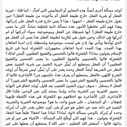
تُوجَد مسألة أُخرى أيضاً، هذه المعايير أو المقاييس التي تُحدِّد – كما قلنا – خيرية
الفعل أو شرية الفعل خارج طبيعة العقل أم مأخوذة من طبيعة العقل؟ حين
نقول خارج طبيعة العقل – انتبهوا – هذا لا يعني خارج قدرة العقل على إدراكها،
وهذا مُهِم لكي تخلطوا الأمور، هذه مسألة ثانية مُختلِفة تماماً، لكن ما معنى
خارج طبيعة العقل؟ أنها مُستقِلة عن العقل وموضوعية، سواء أدركتها أم لم
تُدرِكها هي كذلك، وحين نقول هي مُلازِمة لطبيعة العقل هذا يعني أن العقل هو
الذي يُولِّدها ويأتي بها، إذن هي ليست موضوعية ومُستقِلة، إذن لدينا اتجاهان
بهذا الصدد، بهذا الصدد لدينا اتجاهان مشهوران، المُعتزِلة لدينا في تاريخ
الإسلام يقولون بماذا؟ المُعتزِلة قالوا بالتحسين والتقبيح العقليين، أليس كذلك؟
المُعتزِلة قالوا بالتحسيين والتقبيح العقليين، ما معنى التحسين والتقبيح
العقليين؟ أن العقل يستطيع أن يُميِّز خيرية الشيئ من شرية الشيئ بغض
النظر عن الشريعة أيضاً، العقل وحده يقدر على أن يُميِّز، ليس شرطاً أن يُوجَد
الشرع الإلهي، فالعقل يستطيع أن يعرف هذا، عكسهم مَن؟ الأشاعرة، قالوا لا،
قالوا بالتحسين والتقبيح الشرعيين، ما معنى التحسين والتقبيح الشرعيين؟ أن
العقل لا يستقل – سوف ترون الشيئ العجيب بعد قليل، يُوجَد اتفاق في النهاية
– بتمييز الخيرية من الشرية بذاته، وإنما يستند إلى نص الوحي، هكذا قال
الأشاعرة، لكن الأشاعرة مع اختلافهم مع المُعتزِلة في هذه النُقطة فإنهما
مُتفِقان – أي المذهبان – على شيئٍ واحد، ما هو؟ موضوعية الخيرية والشرية،
الشيئ في ذاته بعيد عن عقلي هو خير أو شر، كون عقلي يقدر على أن يُدرِكه
وحده أو يُدرِكه بالوحي مسألة ثانية، لماذا؟ لماذا هما اتفقا؟ طبعاً هما اتفقا،
المُعتزِلة يقولون – هذا مُهِم لكي أُوضِّح لكم المسألة – الأشياء هي خير أو شر
بذاتها، قالوا – أستغفر الله العظيم – حتى الله لا يستطيع أن يجعلها على غير