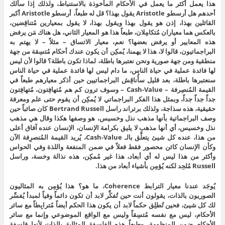
هذا يعمل أكثر ما يعمل في الأحكام المأخوذة بالاستنباط، ولذلك إذا سألك
أحدهم هل أرسطو Aristotle يقول بهذا؟ قل له طبعاً، أرسطو Aristotle أكبر
القائلين بهذا، إذن هو يقول بهذا ويقول بهذا، لا يقول بمعيارين مُتناقِضين،
بالعكس هما معياران مُتكامِلان، طبعاً هذا هو المعيار الثاني، هل هناك مَن يرفض
هذه المعايير أو يرفض بعضها؟ نعم، معيار الاتساق – مثلاً – لا يهتم به
البراجماتيون، قالوا لا، هذا لا يهمنا، يُمكِن أن يكون عندك أحكام مُتسِقة من جهة
منطقية ومن جهة صورية ونحن نعتبرها باطلة، لماذا تكون باطلة؟ قالوا لأن ليس
لها فائدة عملية في حياة الناس، ما دام ليس لها فائدة عملية في حياة الناس
سنعتبرها باطلة، بعد قليل سأُناقِش البراجماتيين حين أذكر معيارهم طبعاً في
القيمة المُنصِرفة – Cash-Value – وسوف ترون كم هم مُتهافِتون، مُتهافِتون
جداً جداً جداً، وبمثل هذا الفكر البراجماتي لا يُمكِن أن يقوم حتى علم ومعرفة
حقيقية، هذه سذاجة، ولذلك برتراند راسل Bertrand Russell كان صائباً حين
وصف البراجماتية بأنها مذهب نذل وخسيس، هو وصفها هكذا وقال هي مذهب
نذل وخسيس، أي أنها مذهب لا يليق بكرامة الإنسان، الإنسان عنده آفاق أعلى
من هذا، عنده كل شيئ يتعلَّق بالـ Cash-Value، يُريد القيمة المُنصرِفة الآن
وكأن الإنسان كائن محصور فقط فعلاً في ضمن المنفعة واللذة وفي الحواس
وأكثر من هذا ليس له أي أبعاد، هذا غير مُمكِن، هذه نذالة وخسة، وراسل
Russell مُلحِد لكنه يُؤمِن بأشياء أبعاد من هذا.
يُوجَد عندنا معيار الترابط Coherence، ما هو؟ هذا يُؤمِن به المثاليون
الصوريون بالذات، يقولون أنت حين تُفكِّر لابد أن تكون دائماً وفياً لمبدأ يُفسِّر
لك كل شيئ، فحين تُطلِق حكماً لابد أن يكون هذا الحكم أيضاً مُترابِطاً مع سائر
الأحكام، ليس مع نفسه مُتسِقاً وليس مع الواقع الموضوعي وإنما مع سائر
الأحكام ضمن المنظومة، وطبعاً هذه الفلسفة المثالية بالذات لأنها فلسفة