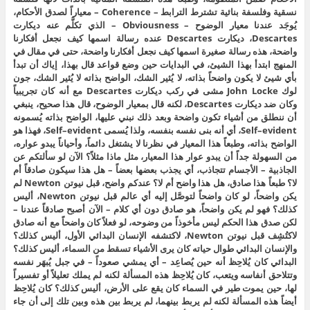
نسقية وفلسفة بنائية تشترط الترابط – Coherence – معياراً لصدق الأحكام،
يُوجَد عندنا معيار الوضوح – Obviousness – الذي تكلَّم عنه ديكارت
Descartes، ديكارت Descartes عنده رسالة اسمها كيف نجعل أفكارنا
واضحة، هذه رسالة صغيرة اسمها كيف نجعل أفكارنا واضحة، حتى في مقال في
المنهج ابتدأ بهذا الشيئ، في البدايات حين وضع قواعد قال بهذا، إياك أن تبدأ
بأي شيئ لا يكون واضحاً بذاته، لا يُثير الشك، الواضح بذاته لا يُثير الشك، جون
لوك John Locke مشى في ركب ديكارت Descartes مع أنه كان تجريبياً
وكان ضد ديكارت Descartes، لكنه قال بمعيار الوضوح، قال هذا صحيح، ينبغي
أن ننطلق من أشياء تكون واضحة وبعد ذلك نبني عليها، الواضح بذاته يُسمونه
Self–evident، أي أنه بنى نفسه بنفسه، ولذا يُسمى Self–evident، فهذا هو
الواضح بذاته، وطبعاً هذا المعيار في نظرنا لا يشتغل دائماً، وأحياناً يبدو عواره،
من السهولة جداً أن يبدو عوار هذا المعيار، مثل ماذا مثلاً؟ الآن لو سألتكم عن
الجاذبية – الأجسام تتجاذب، أي يجذب بعضها بعضاً – هل هذا سيكون صادقاً أم
لا؟ طبعاً هذا صادق، هل هذا واضح أم لا؟ عندكم واضح، قبل نيوتن Newton لم
يكن واضحاً، لو كان واضحاً لتوصَّل إليه أي عالم قبل نيوتن Newton، أليس
كذلك؟ فهو لم يكن واضحاً، هو صادق دون أي كلام – الآن أصبح صادقاً عندنا –
لكن صدق هذا الحكم ليس مأخوذاً من وضوحه، لو فعلاً كان واضحاً مع أنه صادق
لاكتُشِف قبل نيوتن Newton، لاكتشفه الإنسان البدائي الأول، أليس كذلك؟
والإنسان البدائي طوال حياته كان يرى الأشياء تسقط من السماء، أليس كذلك؟
البدائي كان يُلاحِظ أنه حين يُصاعِد – أي يمشي صعوداً – في جبل يُبهَر نفسه
وتتلاحق أنفاسه ويتعب، كان يُلاحِظ هذه المسألة لكنه لم يملك تعليلاً أو تفسيراً
لها، حين يموت طير في السماء كان يقع على الأرض، أليس كذلك؟ كان يُلاحِظ
أيضاً هذه المسألة لكنه لم يربط بينهما، لم يربط بين هذه وبين تلك إلى أن جاء