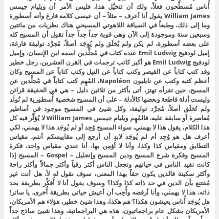
أُناس مُسطَّحون فعلاً، ولك أن تتخيَّل هذا، فليس الأمر أن ويليام جيمس
William James يقول أنا أعرف – مثلاً – أن عيسى كلامه فارغ وأنه أسطورة
وما إلى ذلك، وطبعاً في السياقة اللاهوتي المسيحي هناك نظريات من مائتين
وسبعين سنة وموجودة إلى الآن وهي قوية جداً جداً جداً تقول أن المسيح كله
على بعضه أسطورة، لم يكن ولم يُخلَق ولم يُوجَد أصلاً، مُجرَّد توليفة فارغة،
إميل لودفيج Emil Ludwig عنده كتاب في مُجلَّدين اسمه ابن الإنسان، وإميل
لودفيج Emil Ludwig هو أكبر كاتب ترجمات في القرن العشرين، رجل خطير
وقد كتب كتاباً عن القيصر وكتب كتاباً عن النيل وكتب كتاباً عن المسيح وكان
أعظم كتبه وكتب عن نابليون Napoléon، المُهِم كتب كتاباً في مُجلَّدين عن
المسيح، حين تقرأه تهتز، أتى بأكثر من ثلاثين دليل – هي في الحقيقة قرائن
وليست أدلة قاطعة وبعضها كالأدلة – على أن المسيح شخصية أُسطورية لم تُولَد
ولم تُخلَق أصلاً، مُجرَّد توليفة، وكل شيئ في المسيح موجود في أساطير
مُعاصِرة أو سابقة عليه، فالمُهِم ويليام جيمس William James لا يُؤثِّر فيه كل
هذا الكلام، يقول هذا لا يهمني، سواء المسيح وُجِد أو لم يُوجَد هذا لا يهمني، لكي
أعرف هل هو وُجِد أم لم يُوجَد لابد أن أرجع إلى مقاييسكم أنتم، مقياس
التطابق ومقياس كذا وكذا، وأنا لا أُؤمِن بها، أنا عندي مقياس واحد، فكرة
المسيح وفكرة شرع المسيح ودين المسيح وإنجليل – Gospel – المسيح إذا
كانت تفيد الناس في حياتهم وتجعل الناس أكثر رقياً وأكثر جمالاً وأكثر راحة
وأكثر سكينة فالدين يكون حقاً بهذا المعنى، سوف نقول له لأ، هل أنت غير
مُقتنِع بأن الدين في حد ذاته كذا وكذا؟ وسوف يقول أنا لا أُفكِّر بطريقة بحد
ذاته، هذا لا يهمني، وأنا أرفضه وأُحِب أن أعيش حياتي بطريقة أُخرى، يا ساتر!
هل يُوجَد أُناس يعيشون هكذا؟ هم هكذا، وهذا شيئ خطير، هؤلاء هم الأمريكان،
الأمريكان بشكل عام براجماتيون، هذه هي البراجماتية، وهذا شيئ ساذج جداً