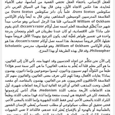
للعقل الإنساني، باختفاء العقل تختفي القضية من أساسها، تبقى الأشياء
مُحايدة، هذا عكس الاتجاه الأول، مِمَن قال بهذا في السياق الغربي دانز
سكوطس Duns Scotus، علماً بأن دانز سكوطس Duns Scotus من
الفلاسفة المدرسيين الوسيطين المشاهير، مِمَن قال به أيضاً وليام الأوكامي
William of Ockham الاسماني، قلنا هذا الرجل اسماني وهو صاحب مبدأ
شهير جداً يُطبَّق فيفلسفة العلم اسمه نصل أوكام Occam’s razor، الذي يقوم
على ماذا؟ على الاقتصادية، لو كان عندنا نظريتان في العلم وتنجحان بدرجة
واحدة في تفسير ظواهر مُعيَّنة كيف يكون الترجيح بينهما؟ الأقل فروضاً منهما
نقبلها، الأكثر فروضاً نستبعدها، هذا اسمه نصل أوكام Occam’s razor، هذا هو
وليام الأوكامي William of Ockham، وهو فيلسوف مدرسي Scholastic
Philosopher، وقد قال بهذه الطريقة أو بهذا المنزع.
إلى الآن نحن نتكلَّم عن اتجاه الحدسيين وقد انتهينا منه، نأتي الآن إلى الغائيين،
ما هو أكبر معلم قلنا أنه يُعلَّم به مذهب الغائيين؟ ما هي أكبر سمة تسم هؤلاء؟
طبعاً من المُؤكَّد أنهم نسبيون وذاتيون، ليسوا موضوعيين وإنما ذاتيون، يهتمون
بماذا؟ بغايات الأفعال، وهذا مُهِم لكي نعرف معنى الغائيين، والغائيون منهم كل
الفلاسفة الأخلاقيون التجريبيون، هم من الغائيين، يهتمون بالمقاصد، أي مقصد
الفعل، وتحت المذهب الغائي أو النزعة الغائية لدينا أربعة اتجاهات شهيرة، أول
هذه الاتجاهات الأربعة مذهب اللذة Hedonism، هناك أناس يُترجِمونها
بالمنفعة، لكن في الحقيقة هي ليست منفعة وإنما لذة، فهذا مذهب اللذة، وطبعاً
المُراد اللذة بالمعنى الأعم، ليس فقط اللذة الشهوية وإنما اللذة بالمعنى الأعم،
فحتى تحقيق أي مطلب سيكولوجي أو مطلب جسماني يُعطي الإنسان الشعور
بالطمأنينة أو بالهدوء أو بالإشباع يُعتبَر لذة عندهم، فاللذائذ لا تعني الشهوات
Lusts، المُراد المعنى العام في الفلسفة للذة، والغريبة أنك ستجد بعض