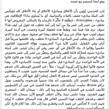
وهو أيضاً مُنسجِم مع نفسه.
إذن الحدسي يُؤمِن بأن الأخلاق ومباديء الأخلاق أو بناء الأخلاق كله مُؤسَّس
على جُملة مباديء تتصف بالثبات والدوامية، أي ما يُساوي ماذا؟ الإطلاقية، هي
مباديء – Principles – مُطلَقة لا تتأثَّر لا بالزمان ولا بالمكان، المفروض أنها لا
تختلف من عصر إلى عصر ولا من أمة إلى أمة تختلف، قد تقول لي كيف هذا؟
سوف نرى هذا فيما بعد، وطبعاً هذه مُعضِلة كبيرة وتتسبب في أزمة كبيرة،
سوف نُجيب عنها، هناك مَن يرى أنها تختلف وهذا غير صحيح، سوف نرى ما الذي
يختلف، الذي يختلف ليس المباديء، المباديء لا تختلف، وقد ناقتشها سريعاً قبل
أيام، وفي المُقابِل عكس الآية مَن؟ التجريبيون، هؤلاء الحسيون الغائيون
عكسوا وقالوا لا، بناء الأخلاق في أي عصر وفي أي زمان مُبتنى على جُملة
مباديء نسبية مُتحرِّكة قابلة للتغير والتناسخ، وتتغيَّر من عصر إلى عصر بخصوص
الأمة الواحدة، وتتغيَّر من أمة إلى أمة في العصر الواحد، هكذا هم قالوا، قالوا
في الأمة الواحدة ترى المباديء قبل مائتين سنة ليست كالمباديء الآن، وهذا
صحيح، قالوا انظروا إلى أوروبا، أوروبا – مثلاً – في العصور الوسطى كان عندهم
تشدد رهيب جداً جداً جداً في مسائل العفة الجنسية، شيئ عجيب، لا يتساهلون
في الشذوذ الجنسي، ليس عندهم إلا القتل، إنجلترا قُتِل فيها أكثر من ملك، مَن
كان يقتله؟ الخدم، كان يكتشفون أنه شاذ جنسياً فيذبحونه، والشعب يقول
برافو Bravo، سلمت أيديكم، كان عندهم هذا الشيئ، في حين أن المُسلِمين
للأسف الشديد في الحضارة العباسية وما إلى ذلك – سبحان الله – استشرى
فيهم الشذوذ، وهذا عكس ديننا، والآن اختلف الوضع الآن، سبحان الله عندنا
اختلف وعندهم اختلف، فهذا النسبي الغائي قال هذه المسائل تختلف، لا يُوجَد
شيئ ثابت، لا تُحدِّثني عن شيئ ثابت وفطري وما إلى ذلك، هذا كلام فارغ، لكن
المسألة ليست بهذه البساطة.