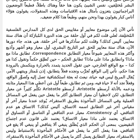
البشر مُختلِفين، نفس الشيئ يكون هنا حقاً وهناك باطلاً، فطبعاً الوضعيون
البراجماتيون يتعزون بأمثال هذه الاقتباسات وهذه المنقولات، يقولون هؤلاء
أناس كبار يقولون بهذا ونحن منهم، وطبعاً هذا كلام ضعيف.
نأتي الآن إلى موضوع معايير أو مقاييس الحق لدى كل المدارس الفلسفية
المُختلِفة، لعلي قلت لكم في أول حلقة من هذه الدورة المُبارَكة أن هناك ستة
معايير، أليس كذلك؟ وقلت لكم سأذكرها في آخر حلقة، هي هذه، جاء دورها
الآن، هناك ستة معايير للحق عبر التاريخ البشري، أول معيار وهو أشهر وأذيع
وأكثر هذه المعايير شيوعاً معيار التطابق Correspondence، تطابق ماذا مع
ماذا؟ وانطابق ماذا على ماذا؟ تطابق الحكم – حين تُطلِق حكماً وتقول كذا هو
كذا – مع الواقع الخارجي، حين تقول الحديد يتمدد بالحرارة وينكمش بالبرودة
هذا حكم، نأتي إلى الواقع نُجرِّب ونجده فعلاً يتطابق، إذن مُمتاز وينتهي الأمر،
يُقال المريخ ليس فيه حياة، نبعث له بعثة استكشافية تصل إليه وتُصوِّر الواقع،
وفعلاً نجد أنه لا حياة فيه، ومن ثم تطابق، طبعاً أول مَن أعطى هذا المعيار مثابته
ودعمه بالأدلة أرسطو Aristotle، أرسطو Aristotle تكلَّم كثيراً عن معيار
التطابق، لكن لاحظوا أن معيار التطابق أكثر ما يفعل حين يفعل في المسائل
العملية وفي المسائل المأخوذة بطريق الاستقراء، يُوجَد عندنا معيار آخر أو
مقياس آخر غير التطابق اسمه الاتساق، أليس كذلك؟ الاتساق هو عدم
التناقض، أي Consistency، معيار عدم التناقض أو التناسق أو التساوق أو
الاتساق، يعتمد على ماذا معيار الاتساق؟ يعتمد على قانون عدم اجتماع
النقيضين، بمعنى أن الحكم الذي يُطلَق ينبغي ألا يتناقض أو ينبغي ألا يقع في
التناقض، هذا يفعل أكثر ما يفعل في الأحكام المأخوذة بالاستنباط وليس
بالاستقراء، معيار التطابق يعمل أكثر ما يعمل في الأحكام المأخوذة بالاستقراء،