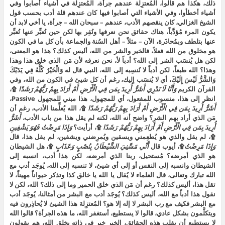
ذلك، هكذا هم قالوا، المُعتزِلة عندهم جرأة، المُعتزِلة في أشياء أصابوا وفي
أشياء أخطأوا، وفي الأشياء التي أصابوا فيها كان عندهم قلة أدب بحسب قول
الشيخ الغزالي، كان ينقصهم الأدب، عندهم – سبحان الله – جرأة، يا أخي لابد أن
يكون المرء مُؤدَّباً، هناك حقائق نحن نعرفها ونُقِر بها لكن حين نُعبِّر عنها نُعبِّر
عنها بتلطف وبمُحاذَرة، الآن – مثلاً – أهل السُنة والجماعة بأن كل ما في الكون
هو مخلوق من الله فعلاً، فالخير والشر من الله، أليس كذلك؟ هذا هو المعنى،
لكن هل يُنسَب الشر إلى الله؟ أدباً لأ، نحن نعرفه لأن مَن الذي خلق هذا وهذا
وهذا؟ الله طبعاً، لكن أدباً لا نُنسِبه إلى الله، النبي قال له وَالْخَيْرُ كُلُّهُ فِي يَدَيْكَ
وَالشَّرُّ لَيْسَ إِلَيْكَ، أي لا يُنسَب إليك، رغم أن كل شيئ في الكون من الله، وفي
القرآن الكريم
وَأَنَّا لَا نَدْرِي أَشَرٌّ أُرِيدَ بِمَن فِي الْأَرْضِ أَمْ أَرَادَ بِهِمْ رَبُّهُمْ رَشَدًا
۩،
انظر إلى هذا، منسوب للمفعول، أي للمجهول، هذا مبني للمجهول Passive،
أَشَرٌّ أُرِيدَ بِمَن فِي الْأَرْضِ أَمْ أَرَادَ بِهِمْ رَبُّهُمْ رَشَدًا
۩، الله يُعلِّمنا الأدب، رغم أن
مَن الذي أراد بهم الشر؟ واضح أنه الله، لكنه لم يقل هذا من باب الأدب،
أَشَرٌّ
أُرِيدَ بِمَن فِي الْأَرْضِ أَمْ أَرَادَ بِهِمْ رَبُّهُمْ رَشَدًا
۩، أرأيت؟
وَإِذَا مَرِضْتُ فَهُوَ يَشْفِينِ
۩، لم يقل والذي هو يُطعِمني ويسقين ويُمرِضني ويشفين، لم يقل هذا، قال
وَإِذَا مَرِضْتُ
۩، أيوب قال
أَنِّي مَسَّنِيَ الشَّيْطَانُ بِنُصْبٍ وَعَذَابٍ
۩، هل الشيطان
هو الذي أمرضه؟ مُستحيل، ربنا الذي أمرضه، لكن هذا أدب، انسبه إلى
الشيطان وانسبه إلى النفس أو إلى أي شيئ، لا تنسبه إلى الله، يُوجَد أدب مع
الله تبارك وتعالى، قال العلماء لا يُقال يا الله يا خالق كذا وتذكر حيواناً مهيناً، لا
تقل هذا، أليس كذلك؟ رغم أن مَن الذي خلق الحمير وما إلى ذلك؟ الله، لكن لا
نقول هذا أدباً مع الله، أليس كذلك؟ يُوجَد أدب مع البشر من أمثالنا، يُوجَد أدب
مع البشر فكيف مع رب البشر لا إله إلا هو؟ المُعتزِلة هذا الشيئ لا يُحاذِرون فيه
ويتكلَّمون بشكل عادي، قالوا لا يستطيع، أستغفر الله، ما هذه الجرأة؟ قالوا الله
لا يستطيع أن يقلب هذه الحقائق، الخير خير في ذاته بخلق الله، هم يقولون