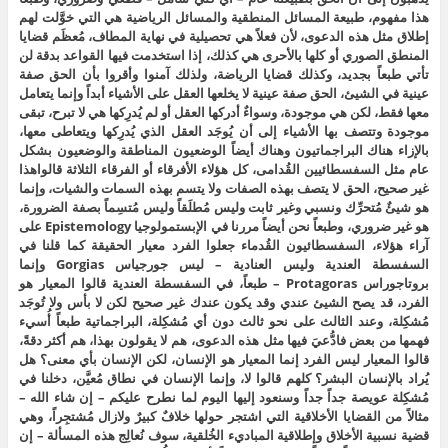
هذا مفهوم، طبيعة المسائل المنطقية والمسائل الرياضية هي التي خوَّلت لهم
إطلاق مثل هذه الدعوى، لأن فعلاً هي تحصيلية في نهاية المطاف، مُعظَم قضايا
المنطق الصوري أو كلها بالأحرى هي كذلك، إذا استخدمت فيها القواعد بدقة لن
تأتي طبعاً بجديد، وكذلك قضايا الرياضة، ولذلك آمنوا وأقروا بأن الحق صفة
عينية في الشيئ، الحق صفة عينية لا يخلعها العقل على الأشياء أبداً وإنما يتعامل
معها فقط، لكن هي موجودة، وسواءٌ أدركها العقل أو لم يُدرِكها هي لا تبرح، تبقى
موجودة وتتصف بها الأشياء إلى أن يُوجَد العقل الذي يُدرِكها ويتعاطى معها،
بالإزاء هناك البراجماتيون وهناك أيضاً الوضعيون المناطقة والوضعيون بشكل
عام مثل السفسطائيين القُدامى، كل هؤلاء الأفرقاء أو الفرقاء الثلاثة قالواهذا
غير صحيح، الحق لا يتصف بهذه الصفات ولا يتسم بهذه السمات والشيات، وإنما
هو شيئٌ مُتحرِّك ونسبي وغير ثابت وليس مُطلَقاً وليس مُتسِماً بصفة الضرورة،
هو غير ضروري، وطبعاً نحن أيضاً مررنا في الإبستمولوجيا Epistemology على
آراء هؤلاء، السفسطائيون القُدماء جعلوا الفرد معيار الحقيقة كما قلنا في
السفسطة العندية وليس العنادية – ليس جورجياس Gorgias وإنما
بروتاجوراس Protagoras – طبعاً، في السفسطة العندية قالوا المعيار هو
الفرد، قد يصح الشيئ عندي وقد يكون عندك غير صحيح لكن لا بأس ولا تُوجَد
مُشكِلة، وعند الثالث على نحو ثالث دون أي مُشكِلة، البراجماتية طبعاً أُسيء
فهمها من بعض فادُّعيَ فيها مثل هذه الدعوى، هم لا يقولون بهذا، هم أكثر دقةً،
قالوا المعيار ليس الفرد إنما المعيار هو الإنسان، لكن الإنسان بأي معنى؟ هل
يُراد بالإنسان البشر؟ كلهم قالوا لا، وإنما الإنسان في نطاق مُعيَّن، دخلنا في
مُشكِلة عويصة جداً جداً وسنعود إليها اليوم لما نطرح عليكم – إن شاء الله –
مثالاً من القضايا الأخلاقية التي اشتجر حولها خلافٌ كبيرٌ ولازال مُشتجِراً، وهي
قضية نسبية الأخلاق وإطلاقية المباديء الخُلقية، سوف نُعالِج هذه المسألة – إن