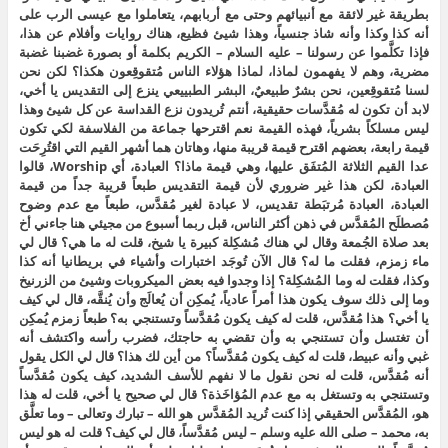
بطريقة غير لائقة مع أنبيائهم وحتى مع أربابهم، يتعاملوا مع عيسى الرب على
أنه كذا وكذا وأنه شاذ جنسياً، وهذا شيئ فظيع، هناك روايات وأفلام عن هذا،
فإذا تكلَّموا عن رسولنا – عليه السلام – الكريم بكلمة أو بصورة غضبنا غضبة
مضرية، وهم لا يفهمون لماذا، لماذا هؤلاء الناس مُتقوقِعون هكذا؟ لكن نحن
لسنا مُتقوقِعين، نحن بشرٌ طبيعيٌ، البشر الطبييعي ينزع إلى التقديس يا أخي،
لابد أن تكون له مُقدَّسات حقيقية، أنتم تُريدون نزع القداسة عن كل شيئ وهذا
ليس مسلكاً بشرياً، فهذه القيمة نعم اقترحها جماعة من الفلاسفة لكي تكون
قيمة رابعة، بعضهم اقترح قيمة قريبة منها، وهاتان هما أشهر القيم التي اقتُرِحَت
عدا القيم الثلاثة المُتفَق عليها، وهي قيمة ماذا؟ العبادة، أي Worship، قالوا
العبادة، لكن هذا غير ضروري لأن قيمة التقديس طبعاً قريبة جداً من قيمة
العبادة، العبادة مُرتبَطة تقديس، لا عبادة لغير مُقدَّس، طبعاً مع عدم وضوح
مُصطلَح المُقدَّس في ذهن أكثر الناس، قبل ربما أسبوع من مجيئي هنا جاءني أخ
بعد صلاة الجُمعة وقال لي هناك مُشكِلة كبيرة يا شيخ، قلت له ما هي؟ قال لي
ماء زمزم، فقلت ما له؟ قال الآن تُوجَد اختبارات وأشياء في بريطانيا أنه كذا
وكذا، فقلت له وما المُشكِلة؟ إذا وجدوا فيه بعض الميكروبات وشيئ من الزرنيخ
وما إلى ذلك سوف يكون هذا أمراً عادياً، يُمكِن أن يُعالَج وأن يُنقَّه، قال لي كيف
يا أخي؟ هذا مُقدَّس، قلت له كيف يكون مُقدَّساً وتستنجي به؟ طبعاً زمزم يُمكِن
أن تغتسل وأن تستنجي به وأن تقضي به حاجتك، فضرب رأسه واكتشف أنه
غبي وأنه عبيط، قلت له كيف يكون مُقدَّساً؟ من أين لك هذا؟ قال لي الكل يقول
أنه مُقدَّس، قلت له نحن نقول ما لا نفهم للأسف الشديد، كيف يكون مُقدَّساً
وتستنجي به وتستغل به مع عدم المُؤاخَذة؟ قال لي صحيح يا أخي، قلت له هذا
هو، المُقدَّس الحقيقي إذا كنت تُريد المُقدَّس هو الله – تبارك وتعالى – وما تعلَّق
به، محمد – صلى الله عليه وسلم – ليس مُقدَّساً، قال لي كيف؟ قلت له هو ليس