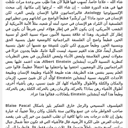
شاء الله – علاجاً خاصاً، نُسهِب فيها قليلاً لأن هذا طُلِب مني وعدة مرات سُئلت
فيها في هذه الدورة فقلت – إن شاء الله – نُرجِئها إلى مكانها، إلى مبحث
الإكسيولوجيا Axiology، فالبراجماتيون قالوا الإنسان وليس الفرد، لكن
الإنسان في حدود ماذا؟ أين نُرسِّم؟ فطبعاً الواضح من كتاباتهم ومن تنظيراتهم
الفلسفية أن المُراد هو الإنسان في حدود أمته أو شعبه، مثلاً الأمة الأمريكية أو
الشعب الأمريكي، إذن يكون الأمر في إطار هؤلاء، ليس شرطاً أن يكون في
إطار كل البشرية، وهذا له علاقة بنسبية الأمور، سواء نسبية الحق أو نسبية
الخير، فطبعاً واضح أن الفلسفة البراجماتية كالوضعية تقول بنسبية الحق
وبنسبية الخير، وطبعاً ضروري لكي تكون مُتسِقة مع نفسها أن تقول بنسبية
الجمال أيضاً، فكل هذه القيم نسبية، ليست كُليةً عامةً، طبعاً يجدون عزاءً في
مقولات لبعض الفلاسفة ولبعض الأدباء ولبعض المُفكِّرين في بعض النظريات
كنظرية النسبية لألبرت أينشتاين Albert Einstein، هذه اعتمد عليها بعض
البراجماتيين وكل الوضعيين، احتفوا بها واحتفلوا بها احتفالاً عظيماً، قالوا حتى
العلم يسير بنفس هذه الطريقة، هذه طبيعة الأشياء وطبيعة الإنسان وطبيعة
الأحداث الكونية، نسبية أينشتاين Einstein تُؤكِّد أن كل شيئ نسبي، الزمان
والمكان والكتلة والأطوال والأشياء كلها، كل شيئ نسبي، رهن بأشياء أُخرى،
أطوال الأشياء رهن بماذا؟ بالحركة، والزمان رهن بالحركة، الكتلة رهن بالحركة،
وطبعاً هذا أثبته أينشتاين Einstein بمُعادَلات، فقالوا هذا عزاء.
الفيلسوف المسيحي والرجل خارق التفكير بليز باسكال Blaise Pascal
صاحب الخواطر مات عن تسع وثلاثين سنة بالسُل، وكان رجلاً عجيباً، له عبارة
يقول إن ثلاث درجات بحد ذاتها كافية أن تقلب الشيئ من خير إلى شر، يقصد
درجات العرض على الكرة الأرضية، قال فالأشياء التي قد تكون حقاً شمال جبال
برانس تُصبِح وتئيض باطلاً جنوبها، قال ثلاث درجات فقط، قال فانظروا إلى أن