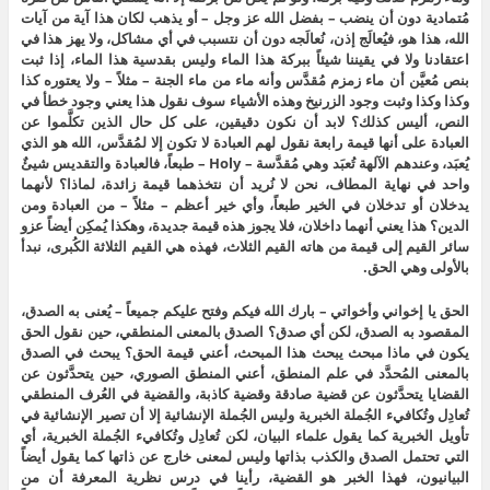
مُتمادية دون أن ينضب – بفضل الله عز وجل – أو يذهب لكان هذا آية من آيات
الله، هذا هو، فيُعالَج إذن، نُعالَجه دون أن نتسبب في أي مشاكل، ولا يهز هذا في
اعتقادنا ولا في يقيننا شيئاً ببركة هذا الماء وليس بقدسية هذا الماء، إذا ثبت
بنص مُعيَّن أن ماء زمزم مُقدَّس وأنه ماء من ماء الجنة – مثلاً – ولا يعتوره كذا
وكذا وكذا وثبت وجود الزرنيخ وهذه الأشياء سوف نقول هذا يعني وجود خطأ في
النص، أليس كذلك؟ لابد أن نكون دقيقين، على كل حال الذين تكلَّموا عن
العبادة على أنها قيمة رابعة نقول لهم العبادة لا تكون إلا لمُقدَّس، الله هو الذي
يُعبَد، وعندهم الآلهة تُعبَد وهي مُقدَّسة – Holy – طبعاً، فالعبادة والتقديس شيئٌ
واحد في نهاية المطاف، نحن لا نُريد أن نتخذهما قيمة زائدة، لماذا؟ لأنهما
يدخلان أو تدخلان في الخير طبعاً، وأي خير أعظم – مثلاً – من العبادة ومن
الدين؟ هذا يعني أنهما داخلان، فلا يجوز هذه قيمة جديدة، وهكذا يُمكِن أيضاً عزو
سائر القيم إلى قيمة من هاته القيم الثلاث، فهذه هي القيم الثلاثة الكُبرى، نبدأ
بالأولى وهي الحق.
الحق يا إخواني وأخواتي – بارك الله فيكم وفتح عليكم جميعاً – يُعنى به الصدق،
المقصود به الصدق، لكن أي صدق؟ الصدق بالمعنى المنطقي، حين نقول الحق
يكون في ماذا مبحث يبحث هذا المبحث، أعني قيمة الحق؟ يبحث في الصدق
بالمعنى المُحدَّد في علم المنطق، أعني المنطق الصوري، حين يتحدَّثون عن
القضايا يتحدَّثون عن قضية صادقة وقضية كاذبة، والقضية في العُرف المنطقي
تُعادِل وتُكافيء الجُملة الخبرية وليس الجُملة الإنشائية إلا أن تصير الإنشائية في
تأويل الخبرية كما يقول علماء البيان، لكن تُعادِل وتُكافيء الجُملة الخبرية، أي
التي تحتمل الصدق والكذب بذاتها وليس لمعنى خارج عن ذاتها كما يقول أيضاً
البيانيون، فهذا الخبر هو القضية، رأينا في درس نظرية المعرفة أن من