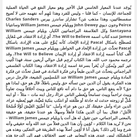
يُوجَد عندنا المعيار الخامس قبل الأخير وهو معيار النفع في الحياة العملية
للجماعة، للإنسان – كما قلنا – وليس للفرد وهذا مُهِم أنه نفهمه حتى لا نُصبِح
سفسطائيين، وهذا مذهب مَن؟ تشارلز ساندرز بيرس Charles Sanders
Peirce وجون ديوي John Dewey وويليام جيمس William James وسانتيانا
Santayana وكل الفلاسفة البراجماتيين الكبار، ويليام جيمس William
James عنده كتاب اسمه The Will to Believe، أي إرادة الاعتقاد، في مُقابِل
مُصطلَح باسكال Pascal إرادة الإلحاد، كأنه يُنوِّع على هذه الإرادة، باسكال
Pascal تحدَّث عن إرادة الإلحاد في الخواطر، وويليام جيمس William James
ألَّف كتاباً اسمه إرادة الاعتقاد أو إرادة الإيمان The Will to Believe، وقد
ترجمه محمود حب الله، هذا الكتاب تُرجِم قبل حوالي أربعين سنة، فهذا كُتيب
غير كبير ويُمكِن أن يُقرأ بسرعة اسمه إرادة الاعتقاد، وهذا الكتاب الفلسفي
البراجماتي يتحدَّث عن الدين طبعاً وعن فكرة المادة، في فصل تحدَّث عن فكرة
المادة ويليام جيمس William James عند المُسلِمين الشيعة، فالرجل درس
هذه الفكرة، يقول أن الدين حين تسأله حق وليس باطلاً، قال هو حق، لماذا هو
حق؟ لأنه ينفع الناس، هو حق ما دام أنه نافع للناس ويبث أخلاقاً ويبث تعاوناً
ويبث تراحماً ويبث تسامحاً ويُعطي الناس عزاءً، رجل ابنه مات – مثلاً – أو ابنه
شُلَّ أو زوجته حدثت له حادثة أو طلَّقته أو انتكب بنكبة مُعيَّنة، فهو يُعطيه عزاء،
الدين عزاء وأمل حقيقةً، كل دين هو عزاء وأمل، “مَا أَضْيَقَ العَيْشَ لَوْلَا فُسْحَةُ
الَأمَلِ”، فقال بما أن الدين هكذا فأهلاً وسهلاً، هو عندنا حقيقة، هو حقيقة
بالمعنى البراجماتي، حين تقول له هل أنت يا ويليام جيمس William James –
نحن لا نُريد هذا الكلام – تُؤمِن بأن هذا الدين فعلاً من عند الله وأنه حقيقي وأنه
شرع وما إلى ذلك؟ يقول أنا لا أُؤمِن أصلاً بهذه الطريقة في التفكير، وهذه هي
المُشكِلة، ليس عندي هذه المعايير في تعيير الحقائق، فهم إلى الدرجة هذه