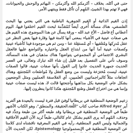
حتى في أكله، بخلاف – أكرمكم الله وأكرمكن – البهائم والوحش والحيوانات،
فهي لا تهتم بهذا الشيئ، المُهِم أن تأكل فقط وينتهي الأمر.
إذن القيم الذاتية أو القيم الجوهرية الباطنية هي التي يعتني بها البحث
الفلسفي، هناك مسألة أُخرى أيضاً كمُقدِّمة لبحث القيم اختلفوا فيها، اليوم
أعطاني أخ فاضل – الأخ عبد الله – ورقة يسأل عن هذا الموضوع، هذه القيم هل
هي صفات عينية في الأشياء بمعنى أنها كامنة فيها وقارة فيها بغض النظر عن
عقل مُدرِكها ومُتلقيها – أي مُستقِلة عنا – ومن ثم هي موجودة فينا كأشياء عينية
وكصفات عينية أما أنها من ابتداع العقل واختياره والتواضع عليها فالعقل
البشري الاجتماعي أو المجموعي يتواضع؟ هناك مذهبان في هذه المسألة،
وسوف نأتي على التفصيل بعد قليل إن شاء الله تبارك وتعالى، في العصر
الحديث جمهرة الحديث عادوا إلى القول بأنها صفات عينية، قالوا الصفات
عينية، ليست مُخترَعة وليست من وضع العقل ولا مُواضَعات المُجتمَع، وهناك
اتجاهات مثلاً كالبراجماتيين العلميين، أي الفلاسفة العمليين ومثل الوضعيين
بشكل عام، الوضعية بكل مذاهبها وأجنحتها قالت لا، هذه ليست صفات عينية
وإنما هي من اختراع العقل وصُنع المُجتمَع، هكذا كانوا ينظرون إليها.
زعيم الوضعية المنطقية في بريطانيا تُوفيَ قبل فترة ليست بالبعيدة هو ألفريد
آير Alfred Ayer صاحب كتاب “اللُغة،الحقيقة، والمنطق”، وهو الكتاب الأشهر
طبعاً في الوضعية المنطقية في بريطانيا وقد طبعه أكثر من طبعة وجدَّد فيه
وحذف، المُهِم أنه يرى القيم بشكل عام كالتالي، طبعاً نُريد الآن القيم الأخلاقية
والجمالية وليس القيم المنطقية، رأيه في القيم المعرفية ناقشناه لدى كلامنا
عن الوضعية المنطقية في الإبستمولوجيا Epistemology، لكن الحديث الآن