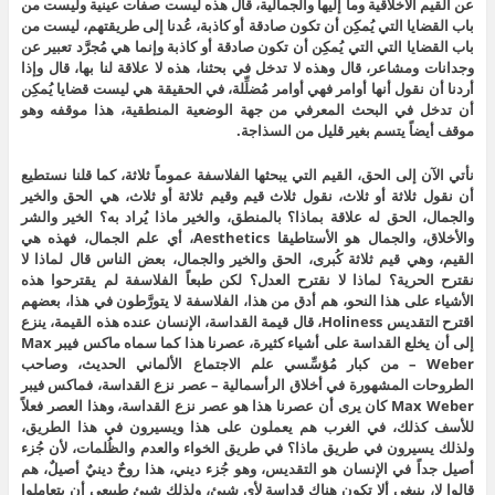
عن القيم الأخلاقية وما إليها والجمالية، قال هذه ليست صفات عينية وليست من
باب القضايا التي يُمكِن أن تكون صادقة أو كاذبة، عُدنا إلى طريقتهم، ليست من
باب القضايا التي التي يُمكِن أن تكون صادقة أو كاذبة وإنما هي مُجرَّد تعبير عن
وجدانات ومشاعر، قال وهذه لا تدخل في بحثنا، هذه لا علاقة لنا بها، قال وإذا
أردنا أن نقول أنها أوامر فهي أوامر مُضلِّلة، في الحقيقة هي ليست قضايا يُمكِن
أن تدخل في البحث المعرفي من جهة الوضعية المنطقية، هذا موقفه وهو
موقف أيضاً يتسم بغير قليل من السذاجة.
نأتي الآن إلى الحق، القيم التي يبحثها الفلاسفة عموماً ثلاثة، كما قلنا نستطيع
أن نقول ثلاثة أو ثلاث، نقول ثلاث قيم وقيم ثلاثة أو ثلاث، هي الحق والخير
والجمال، الحق له علاقة بماذا؟ بالمنطق، والخير ماذا يُراد به؟ الخير والشر
والأخلاق، والجمال هو الأستاطيقا Aesthetics، أي علم الجمال، فهذه هي
القيم، وهي قيم ثلاثة كُبرى، الحق والخير والجمال، بعض الناس قال لماذا لا
نقترح الحرية؟ لماذا لا نقترح العدل؟ لكن طبعاً الفلاسفة لم يقترحوا هذه
الأشياء على هذا النحو، هم أدق من هذا، الفلاسفة لا يتورَّطون في هذا، بعضهم
اقترح التقديس Holiness، قال قيمة القداسة، الإنسان عنده هذه القيمة، ينزع
إلى أن يخلع القداسة على أشياء كثيرة، عصرنا هذا كما سماه ماكس فيبر Max
Weber – من كبار مُؤسِّسي علم الاجتماع الألماني الحديث، وصاحب
الطروحات المشهورة في أخلاق الرأسمالية – عصر نزع القداسة، فماكس فيبر
Max Weber كان يرى أن عصرنا هذا هو عصر نزع القداسة، وهذا العصر فعلاً
للأسف كذلك، في الغرب هم يعملون على هذا ويسيرون في هذا الطريق،
ولذلك يسيرون في طريق ماذا؟ في طريق الخواء والعدم والظُلمات، لأن جُزء
أصيل جداً في الإنسان هو التقديس، وهو جُزء ديني، هذا روحٌ دينيٌ أصيلٌ، هم
قالوا لا، ينبغي ألا تكون هناك قداسة لأي شيئ، ولذلك شيئ طبيعي أن يتعاملوا