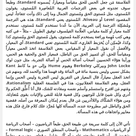
الفلاسفة مَن جعل الحس للحق مقياساً ومعياراً، يُسمونه Standard، وطبعاً
سوف تجدونه في بعض الترجمات العربية المُعاصِرة المُستوى، يقولون
المُستوى، مثل مُستوى الحق ومُستوى الجمال وما إلى ذلك وأنت تتفاجأ، ليس
المقصود Level أو Niveau، المُستوى يعني Standard، هذه هي الترجمة
ومُشكِلة الترجمة إلى العربية، الآن ما عُدنا نستخدم كلمة مُستوى، نستخدم
كلمة معيار أو كلمة مقياس، العلّامة الفيلسوف توفيق الطويل – مثلاً – في كتبه
وهي كتب مُهِمة ورائعة يستخدم كلمة مُستوى، يقول مُستوى الحق ومُستوى كذا
وكذا، فيُمكِن أن يُخرَبط القاريء، كلمة المُستوى تعني Standard، أي المعيار،
والأفضل أن نقول المعيار أو المقياس، بعض الفلاسفة اتخذ الحس معياراً
ومقياساً للحق، أي لتمييز الحق من الباطل، فمعيار الحق والحقية هو الحس،
ورأينا هؤلاء الحسيين أصحاب أصالة الحس أو أصالة التجربة، مثل جون لوك
John Locke وبيركلي Berkeley وهيوم Hume وإلى حدٍ ما كانط Kant
بشكل نسبي وليس بنسبة مائة في المائة وقد فهمنا هذا والحمد لله، ومنهم مَن
اتخذ العقل معياراً، قال المعيار في التفريق ليس التجربة وليس الحس وإنما
العقل، وهم الفلاسفة العقلانيون، هذا في الفلسفة العقلية Rationalism،
ومَنهم مَن اقترح واستسلم وأسلم نفسه ومقادته للشك، قال أنا أُعلِّق الحكم ولا
أدري وكل شيئ قابل للوجهين وكل قضية قابلة للنفي والإثبات بقوى مُتعادِلة،
ومن هؤلاء الشكّاك واللاأدريين مَن قال بعدم إمكان المعرفة من أصله، فقضية
الحق والباطل غير مطروحة عنده، المسألة كلها مُجرَّد علك كلام فارغ، فكل هذه
معايير واتجاهات في هذه المسألة.
نأتي الآن إلى كلمة سريعة عن طبيعة الحق، طبعاً الرياضيون – أصحاب الرياضة
أو الرياضيات Mathematics – وأصحاب المنطق الصوري – Formal logic –
يذهبون إلى أن الحق بطبيعته عام – أي كُلي شامل – قطعي وضروري، وطبعاً