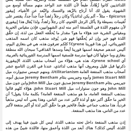
اللذائذيين كانوا زُهّاداً، طبعاً لأن اللذة عند الواحد منهم مسألة أوسع من
الشهوة، يقول لك أنا أرتاح بالزُهد والتنسك والبُعد عن الأشياء، إبيقور
Epicurus – مثلاً – ألم يكن لذائذياً؟ وكان رجلاً زاهداً جداً جداً جداً، يقتصر على
لُقيمات بسيطة ولا يأكل الرجل اللحوم، كان رجلاً زاهداً، ولذا يُقال هذا إبيقوري
لأن مفهوم اللذة في الفلسفة أعم منه لدى الشهوانيين، فإذن مقياس الخيرية
ومقياس الشرية عند هؤلاء ما هو؟ مقدار ما يُحقِّقه الفعل من لذة، إن حقَّق
اللذة فهو خير وإن لم يُحقِّقها فهو شر، يُوجَد مذهب كان اسمه المذهب
القورينائي، أين هذا قورينا Cyrene؟ كلكم تعرفون هذه، هي في بنغازي اليوم،
أليس عندهم صحيفة اسمها قورينا أيضاً وسدها القذافي؟ سبحان الله منطقة
بنغازي وما حولها كان فيها مدرسة فلسفية اسمها المدرسة القورينائية بالعربية،
أي Cyrene school، هذه هي، هؤلاء من أصحاب مذهب اللذة، الإبيقورية
ذكرتها قبل قليل ومعروف أنها مذهب لذائذي، عندنا في القرن التاسع عشر
أصحاب مذهب المنفعة العامة Utilitarianism، ومنهم جيمس ستيوارت ميل
James Stuart Mill وأبوه وجيريمي بنثام Jeremy Bentham صديق أبوه،
جيريمي بنثام Jeremy Bentham صديق جون ميل John Mill وابن جون ميل
John Mill وهو جون ستوارات ميل John Stuart Mill، هؤلاء كلهم قالوا
بمذهب المنفعة العامة، ما هو مذهب المنفعة العامة؟ بكلمة ماذا يقول؟ أن
الخير ما حقَّق أكبر نفع أو لذة لأكبر عدد من الناس، وهذا يعني أنه ليس مذهباً
فردياً، هذا مذهب جماعي طبعاً، فالخير هو ما حقَّق أكبر لذة أو أكبر منفعة لأكبر
عدد من الناس، هذا مذهب المنفعة.
إذن مذهب المنفعة داخل تحته مذهب اللذة، ليس كل شيئ فينا يهدف إلى
اللذة، أليس كذلك؟ هناك أبعد من اللذة وأعمق منها، فاللذة شيئٌ من هذه