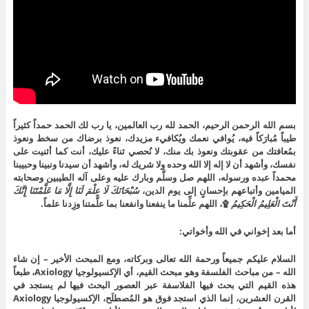
بسم الله الرحمن الرحيم، الحمد لله رب العالمين، يا رب لك الحمد حمداً كثيراً
طيباً مُبارَكاً فيه، يُوافي نعمك ويُكافيء مزيدك، نعوذ برضاك من سخط ونعوذ
بمُعافتك من عقوبتك ونعوذ بك منك، لا نُحصي ثناءً عليك، أنت كما أثنيت على
نفسك، وأشهد أن لا إله إلا الله وحده ولا شريك له، وأشهد أن سيدنا ونبينا وحبيبنا
محمداً عبده ورسوله، اللهم صل وسلَّم وبارك عليه وعلى آله الطيبين وصحابته
الميامين وأتباعهم بإحسانٍ إلى يوم الدين،
سُبْحَانَكَ لَا عِلْمَ لَنَا إِلَّا مَا عَلَّمْتَنَا إِنَّكَ
أَنْتَ الْعَلِيمُ الْحَكِيمُ
۩، اللهم علِّمنا ما ينفعنا وانفعنا بما علَّمتنا وزِدنا علماً.
أما بعد إخواني في الله وأخواتي:
السلام عليكم جميعاً ورحمة الله تعالى وبركاته، ومع المبحث الأخير – إن شاء
الله – من مباحث الفلسفة وهو مبحث القيم، أي الإكسيولوجيا Axiology، طبعاً
هذه القيم التي بحث فيها الفلاسفة عبر العصور البحث فيها لم يستجد في
القرن العشرين، إنما الذي استجد فوق هو المُصطلَح، الإكسيولوجيا Axiology