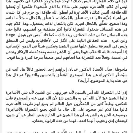
قوة في كلام المُعتزِلة، أليس كذلك؟ تُوجَد قوة وتُوجَد عقلانية في كلامهم، هذا
ليس أي كلام، الأشاعرة عينهم على ماذا؟ ما الذي تلَّمحوه؟ تلمَّحوا أن يُعطوا
الله طلاقة، أليس كذلك؟ الأشاعرة لم يُعطوا الله طلاقة ابن حزم في كل شيئ،
في أشياء مُعيَّنة قالوا قدرته تتعلَّق بالمُمكِنات، لا تتعلَّق بالمُحال – مثلاً – لذاته،
وهذا صحيح، تتعلَّق بالمُحال لغيره، لكن بالمُحال لذاته يستحيل، وهذا كلام جيد،
في هذه المسائل ضعفوا، المُعتزِلة كانوا أكثر منطقية مع أنفسهم، قالوا حتى
هذه المسائل تعكس ثبات الحقائق، وبعد ذلك – كما قلنا أمس عن هيجل Hegel
وعن غيره – هذه الحقائق الثابتة على الأقل في الأخلاقيات وليس في المنطق
وليس في المعرفة ينطبق عليها نفس الشيئ وتعكس شيئاً في الذهن الإنساني،
إذا أصبحت قابلة للانقلاب فهذا يعني أن الذهن نفسه يفقد نُقطة الارتكاز وندخل
في عدمية، وفعلاً تجد المُعتزِلة هنا اتجاههم ليس ضعيفاً بدرجة كبيرة وإنما قوى.
ملحوظة: سأل الأستاذ الدكتور عدنان إبراهيم إحد الحضور قائلاً هل أنت مَن
سيُحضِّر الدكتوراة عن هذا الموضوع المُتعلِّق بالتحسين والتقبيح؟ ثم قال هذا
هو، هذه بداية الموضوع، أرأيت؟
إذن قال المُعتزِلة الله أمر بالشيئ لأنه خير ونهى عن الشيئ لأنه شر، الأشاعرة
قالوا الشيئ خيرٌ لأن الله أمر به والشيئ شرٌ لأن الله نهى عنه والموضوع قابل
للعكس، وطبعاً كثير من المُفكِّرين حول العالم لم يسغ لهم طريقة الأشاعرة،
قالوا هذا كلام غير صحيح، على كل حال ما الذي يجمع المُعتزِلة بالأشاعرة؟
موضوعية الخيرية والشرية، أن هذا الشيئ في الخارج بغض النظر عن أي شيئ،
فيتفقان إذن وعجيب أنهما اتفقا، فهما من هذه الزاوية يتفقان.
الآن عندنا المذهب الثاني أو الطريقة الأُخرى التي ترى عدم موضوعية وعدم