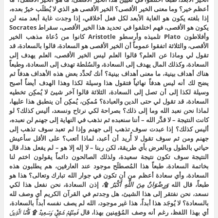
أعظم خير؟ وما معنى الخير الأقصى؟ الخير الأقصى هو الذي لا يُطلَب خيرٌ بعده،
إذا بلغته يكون هو الغاية الأبعد لكل فعل أخلاقي، إذا وجدت غاية أبعد منه لن
يكون هو الأقصى، فهم اختلفوا في تحديد هذا الخير الأقصى، سقراط Socrates
وأفلاطون Plato تلميذه وأرسطو Aristotle كانوا من دُعاة مذهب الخير
الأقصى، والثلاثة اتفقوا عموماً أن الخير الأقصى هو السعادة، قالوا بالسعادة، قد
تقول لي وماذا عن العلم؟ قالوا العلم ليس الخير الأقصى، العلم يهدف إلى
السعادة، وكذلك المال يهدف إلى السعادة، والسُلطة تهدف إلى السعادة، وطبعاً
هناك أهداف بينية، ما معنى أهداف بينية؟ أنك تُحدِّد بعض هذه الأهداف هدفاً ثم
يضح لك أنه ليس هدفاً نهائياً فتقول هذا وسيلة لكذا وهذا الهدف أيضاً أصبح
وسيلة لكذا إلى أن تصل إلى السعادة، الثلاثة قالوا آخر شيئ لا يُمكِن تخطيه
السعادة، قد تقول لي حتى الدين والعبادة؟ مُمكِن، يُمكِن أن ينطبق هذا عليها،
لماذا نحن نعبد الله وما إلى ذلك؟ بصراحة لكي نرتاح ونسعد، أليس كذلك؟ لو
كانت النتيجة – لا قدَّر الله – أننا سنعبده ثم نذهب في النهاية إلى جهنم لن نعبده،
أليس كذلك؟ إذا عبدت سوف تذهب إلى جهنم وإذا لم تعبد سوف تذهب إلى
جهنم ومن ثم سوف تقول لا أُريد أن أعبد، لماذا أتعب؟ على الأقل سأعيش
حياتي بالطول وبالعرض بأي طريقة، لكن ربنا – لا إله إلا هو – لم يفعل هذا، قال
النتيجة سوف تكون نتيجة سعيدة، ولذلك الصالحون دائماً يقولون اختم لنا
بخاتمة السعادة، طبعاً هذا المُصطلَح موجود عند العارفين، هم يطلبون هذه
السعادة، وأي سعادة أعظم من أن تكون في جوار الله تبارك وتعالى؟ هذا هو
طبعاً، قال الله
وَرِضْوَانٌ مِنَ اللَّهِ أَكْبَرُ
۩، إذن السعادة، نحن نفعل هذا لكي
نسعد، نحن نفتقر إلى هذا الشيئ، هل وجدتم في القرآن الكريم أي وصف لله
بالسعادة؟ لا يُوجَد هذا أبداً، هذا غير موجود، الله لم يصف نفسه أبداً بالسعادة،
أي بهذا اللفظ، رغم أنه وصف المُؤمِنين بهذا، قال
فَمِنْهُمْ شَقِيٌّ وَسَعِيدٌ ۩ فَأَمَّا الَّذِينَ