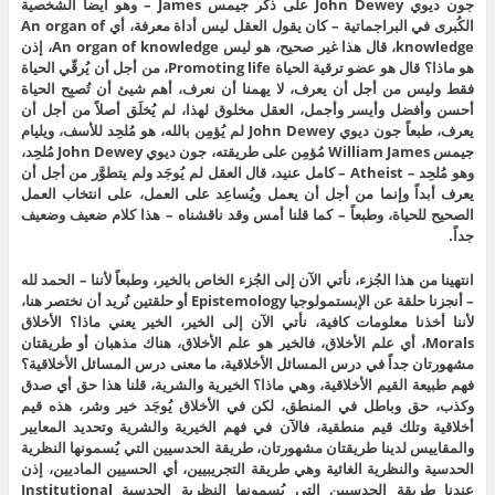
جون ديوي John Dewey على ذكر جيمس James – وهو أيضاً الشخصية
الكُبرى في البراجماتية – كان يقول العقل ليس أداة معرفة، أي An organ of
knowledge، قال هذا غير صحيح، هو ليس An organ of knowledge، إذن
هو ماذا؟ قال هو عضو ترقية الحياة Promoting life، من أجل أن يُرقّي الحياة
فقط وليس من أجل أن يعرف، لا يهمنا أن نعرف، أهم شيئ أن تُصبِح الحياة
أحسن وأفضل وأيسر وأجمل، العقل مخلوق لهذا، لم يُخلَق أصلاً من أجل أن
يعرف، طبعاً جون ديوي John Dewey لم يُؤمِن بالله، هو مُلحِد للأسف، ويليام
جيمس William James مُؤمِن على طريقته، جون ديوي John Dewey مُلحِد،
وهو مُلحِد – Atheist – كامل عنيد، قال العقل لم يُوجَد ولم يتطوَّر من أجل أن
يعرف أبداً وإنما من أجل أن يعمل ويُساعِد على العمل، على انتخاب العمل
الصحيح للحياة، وطبعاً – كما قلنا أمس وقد ناقشناه – هذا كلام ضعيف وضعيف
جداً.
انتهينا من هذا الجُزء، نأتي الآن إلى الجُزء الخاص بالخير، وطبعاً لأننا – الحمد لله
– أنجزنا حلقة عن الإبستمولوجيا Epistemology أو حلقتين نُريد أن نختصر هنا،
لأننا أخذنا معلومات كافية، نأتي الآن إلى الخير، الخير يعني ماذا؟ الأخلاق
Morals، أي علم الأخلاق، فالخير هو علم الأخلاق، هناك مذهبان أو طريقتان
مشهورتان جداً في درس المسائل الأخلاقية، ما معنى درس المسائل الأخلاقية؟
فهم طبيعة القيم الأخلاقية، وهي ماذا؟ الخيرية والشرية، قلنا هذا حق أي صدق
وكذب، حق وباطل في المنطق، لكن في الأخلاق يُوجَد خير وشر، هذه قيم
أخلاقية وتلك قيم منطقية، فالآن في فهم الخيرية والشرية وتحديد المعايير
والمقاييس لدينا طريقتان مشهورتان، طريقة الحدسيين التي يُسمونها النظرية
الحدسية والنظرية الغائية وهي طريقة التجريبيين، أي الحسيين الماديين، إذن
عندنا طريقة الحدسيين التي يُسمونها النظرية الحدسية Institutional