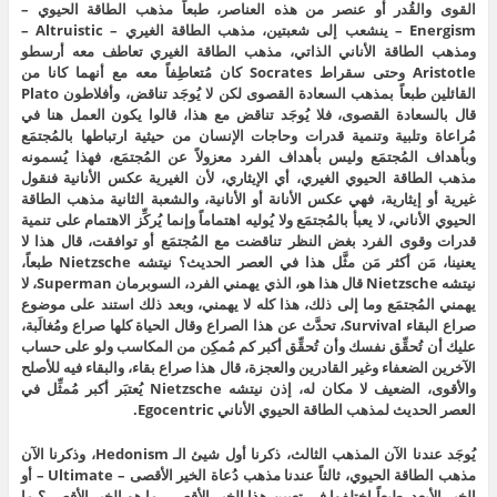
القوى والقُدر أو عنصر من هذه العناصر، طبعاً مذهب الطاقة الحيوي –
Energism – ينشعب إلى شعبتين، مذهب الطاقة الغيري – Altruistic –
ومذهب الطاقة الأناني الذاتي، مذهب الطاقة الغيري تعاطف معه أرسطو
Aristotle وحتى سقراط Socrates كان مُتعاطِفاً معه مع أنهما كانا من
القائلين طبعاً بمذهب السعادة القصوى لكن لا يُوجَد تناقض، وأفلاطون Plato
قال بالسعادة القصوى، فلا يُوجَد تناقض مع هذا، قالوا يكون العمل هنا في
مُراعاة وتلبية وتنمية قدرات وحاجات الإنسان من حيثية ارتباطها بالمُجتمَع
وبأهداف المُجتمَع وليس بأهداف الفرد معزولاً عن المُجتمَع، فهذا يُسمونه
مذهب الطاقة الحيوي الغيري، أي الإيثاري، لأن الغيرية عكس الأنانية فنقول
غيرية أو إيثارية، فهي عكس الأنانة أو الأنانية، والشعبة الثانية مذهب الطاقة
الحيوي الأناني، لا يعبأ بالمُجتمَع ولا يُوليه اهتماماً وإنما يُركِّز الاهتمام على تنمية
قدرات وقوى الفرد بغض النظر تناقضت مع المُجتمَع أو توافقت، قال هذا لا
يعنينا، مَن أكثر مَن مثَّل هذا في العصر الحديث؟ نيتشه Nietzsche طبعاً،
نيتشه Nietzsche قال هذا هو، الذي يهمني الفرد، السوبرمان Superman، لا
يهمني المُجتمَع وما إلى ذلك، هذا كله لا يهمني، وبعد ذلك استند على موضوع
صراع البقاء Survival، تحدَّث عن هذا الصراع وقال الحياة كلها صراع ومُغالَبة،
عليك أن تُحقِّق نفسك وأن تُحقِّق أكبر كم مُمكِن من المكاسب ولو على حساب
الآخرين الضعفاء وغير القادرين والعجزة، قال هذا صراع بقاء، والبقاء فيه للأصلح
والأقوى، الضعيف لا مكان له، إذن نيتشه Nietzsche يُعتبَر أكبر مُمثِّل في
العصر الحديث لمذهب الطاقة الحيوي الأناني Egocentric.
يُوجَد عندنا الآن المذهب الثالث، ذكرنا أول شيئ الـ Hedonism، وذكرنا الآن
مذهب الطاقة الحيوي، ثالثاً عندنا مذهب دُعاة الخير الأقصى – Ultimate – أو
الخير الأبعد، طبعاً اختلفوا في تعيين هذا الخير الأقصى، ما هو الخير الأقصى؟ ما