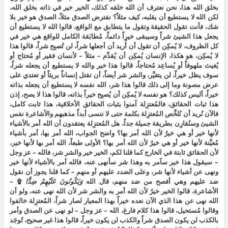
بخلق الله هذا، نحن نعترف أن الله خلقه كذلك، الخير خير في ذاته بخلق الله،
لكن الله لا يستطيع أن يقلبه، كيف مثلاً؟ نفترض الصدق مثلاً، الصدق هو خير بلا
شك، فأنت تقول الحقيقة وتقول ما يتطابق مع الواقع، قالوا الله لا يستطيع أن
يجعل هذا الشيئ شراً وسيبقى خيراً دائماً، مُطابَقة الكامل للواقع هي خير في
كل الظروف، لا يُمكِن أن تقول أن أُريد أن أجعلها شراً، لن تُصبِح شراً، قالوا هذا
لا يُمكِن، هو هكذا، الإنسان يُمكِن أن يُقدِّم – مثلاً – لأنسان فقير أو مُحتاج أو
يُغيث ملهوفاً أو يُساعِد مُحتاجاً، قالوا هذا خير والله لا يستطيع أن يجعله شراً،
سوف يظل خيراً، لن يتغيَّر، والشر شر أيضاً، أن تقتل إنساناً بريئاً أو تعتدي على
عرض مصونة وما إلى ذلك قالوا هذا شر، الله نفسه لا يستطيع أن يجعله بذاته
خيراً، أليس كذلك؟ هو نفسه لا يُمكِن أن يُصبِح خيراً بذاته، قالوا هذا لا يصح، إذن
هذا ثبات الحقائق، فالمُعتزِلة آمنوا بثبات الحقائق الأخلاقية، هذا ثابت كامل،
فالآن نُريد أن نُلخِّص المُعتزِلة بكلمة حتى لا ننسى أبداً مذهبهم والأشاعرة نفس
الشيئ وسنُقارِن بطريقة جميلة جداً، هل المُعتزِلة يعتقدون أن الله أمر بالأشياء
لأنها خير أو هي خيرٌ لأن الله أمر بها؟ واضح الجواب، الله أمر بها، أمر بأشياء
مُعيَّنة لأنها خير أو هي خيرٌ لأن الله أمر بها؟ الأولى طبعاً، الله أمر بها لأنها خير،
لأن الحقائق ثابتة في الخارج كما قلنا لكم، الخير خير والشر شر، فالله – عز وجل
– سيقول هذا خير سآمر به وهذا شر سأنهى عنه، فالله أمر بالأشياء لأنها خير
ونهى عن أشياء لأنها شر، وعلى الضدد عليهم أو منهم – كما قلنا يجوز أن نقول
ضد عليهم وهي أفصح من ضد منهم، قال الله
وَيَكُونُونَ عَلَيْهِمْ ضِدًّا
۩ –
الأشاعرة، قالوا الخير خيرٌ لأن الله أمر به والشر شر لأن الله نهى عنه، ولو أن
الله نهى عن هذا الذي الآن نعده خيراً بهذا المعيار لصار شراً، المُعتزِلة خالفوا
وقالوا مُستحيل، قالوا هذا كلام فارغ، الله – عز وجل – لو نهى عن الصدق وأمر
بالكذب لن يكون الصدق شراً والكذب لن يكون خيراً، قالوا هذا غير صحيح، تُوجَد