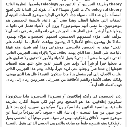
theory وطريقة التجربيين أو الغائيين من Teleology واسمها النظرية الغائية
Teleological theory، ما الفرق بينهما؟ لابد أن نقوله في البداية لكي تُصبِح
المسألة – إن شاء الله – سهلة جداً، ذكرنا في البداية موضوع الصفات العينية أو
الصفات التي يخعلها العقل، وهذا يعني أنها ذاتية، بالنسبة للحدسيين هم
موضوعيون، ما معنى أنهم موضوعيون؟ يرون أن الأشياء تحمل في ذاتها ما
يجعلها خيراً أو شراً بغض النظر عنا، الخير خير في ذاته والشر شر في ذاته، أي لا
يتوقَّف علينا، هؤلاء يُسمونهم الحدسيين، اسمهم الحدسيون، هؤلاء يهتمون
بماذا؟ هل يهتمون بنتائج الأفعال؟ لا، يهتمون ببواعث الأفعال، ما الباعث على
الفعل؟ يهتم به الحدسين فالحدسي موضوعي وهذا أهم شيئ، وهو مُهتَمٌ
بالباعث على الفعل، هذا الذي يهمه، بخلاف مَن؟ بالإزاء يقف التجريبي الغائي،
الغائي ذاتي، ما معنى أنه ذاتي؟ يقول الأشياء والأمور لا تحتوي ولا تنطوي على
ما يجعلها خيراً أو شراً أبداً وإنما نحن البشر الذين نخلع عليها هذه الصفات
فنجعلها إن شئنا شراً ونجعلها متى نُريد خيراً، ولذلك يهتم هذا التجريبي الذاتي
بغايات الأفعال، إلى أين ستصل بنا؟ ماذا ستكون النتيجة؟ قال هذا الذي يهمني،
ولذلك تختلف الأشياء والقيم الأخلاقية من عصر إلى عصر ومن زمان إلى زمان،
فهذه نُقطة ثالثة أيضاً.
إذن الحدسيون في رأيكم إطلاقيون أو نسبيون؟ الحدسيون ماذا سيكونون؟
سيكونون إطلاقيين، هذا هو الصحيح، وهو مُهِم لكي نضبط أفكارنا بطريقة
فلسفية، وبالنسبة للغائيين ماذا سيكونون؟ سيكونون نسبيين، إذن بعد قليل
حين ننتهي من هذا المبحث – إن شاء الله – سوف نآخذ نموذجاً دراسياً عن
موضوع نسبية الأخلاق وإطلاقيتها، ومن ثم سوف نفهم مبدئياً أن الحدسي يقول
بالإطلاقية وهو مُنسجِم طبعاً مع مبادئه والتجريبي الحسي الذاتي يقول بالنسبية