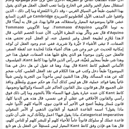
استقلال معيار الخير والشر في الخارج وإنما تتعب العقل، العقل هو الذي يقول
بهذا الشيئ، طبعاً في السياق الغربي – وقد ذكرنا المُعتزِلة وما إلى ذلك – الذين
وافقوا على المذهب الأول أفلاطونيو كامبريدج Cambridge في القرن السابع
عشر، قالوا بموضوعية المعيار واستقلاله، هم قالوا بهذا، مَن قال به أيضاً؟ قال
به توما الأكويني Tommaso d’Aquino، توما الأكويني Tommaso
d’Aquino قال نعم وتأثَّر بهذه النظرة الأولى، الآن عندنا الخصم الثاني، قال
لا،هذا مُلازِم لطبيعة العقل وغير مُنفصِل عنه، لو العقل عُدِم تختفي هذه
الصفات، لا تبقى الأشياء لا خيِّرة ولا شريرة، ففي عدم وجود العقل لن تُوجَد
إمكانية للحديث عن خير وعن شر، هناك أشياء هكذا مُحايدة عند نُقطة الصفر،
فالعقل حين يكون موجوداً هو الذي يخلع عليها هذه الصفات، فيقول هذا خير
وهذا شر، طبعاً بمعايير مُعيَّنة، في رأس الذين قالوا بهذا كانط Kant، الفيلسوف
الألماني العظيم كانط Kant قال بهذا، وهنا قد تقول لي هل دخل في هذا
الموضوع؟ طبعاً دخل وكتب في هذا الكلام في نقد العقل العلمي، كتاب ضخم
كله عن هذه المسألة، وقال هذا الشيئ ليس مأخوذاً من التجربة وليس شيئاً
غائياً يتغيا فوائد عملية، قال هو ليس كذلك أبداً، هو حكم صوري ومُطلَق ونافذ
على الجميع، قال هو قانون، مثل القانون الحاكم على السماء وكواكبها ونجومها،
كانط Kant كان عنده عبارة يقول فيها السماء تلألأ بالنجوم وما إلى ذلك فوق
رأسي والقانون الأخلاقي في عقلي أو في نفسي، قال هذه هي الدنيا كلها،
قانون مُمتاز وطبعاً اتضح في الأخير أنه قانون نبوي، الأنبياء كلهم أكَّدوا عليه،
ماذا يقول؟ اسمه القاعدة الذهبية أو القانون الذهبي أو الأمر المقولي
Categorical imperative، ماذا يقول فيها؟ اعمل ولكأنك تُريد على أن تكون
قاعدة عملك أو سلوكك قانوناً عاماً للأحياء كلهم أو للبشر كلهم أو للناس كلهم،
قال هذا هو، فإذن وفق كانط Kant المعيار ليس مُستقِلاً عن العقل بل هو تابع