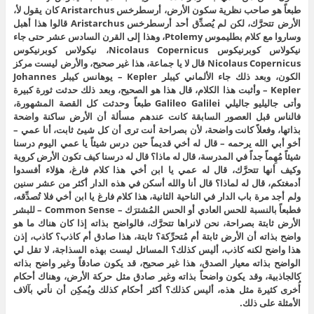
طبعاً هو صاحب نظرية سكون الأرض، أرسطرخس Aristarchus كان يقول لأ،
الأرض تتحرَّك، لكن لم يُصدِّق أحد أرسطرخس Aristarchus قالوا هذا أهبل
وساروا مع كلام بطليموس Ptolemy، وهذا إلى القرن السادس عشر حتى جاء
نيكولاس كوبرنيكوس Nicolaus Copernicus، نيكولاس كوبرنيكوس
Nicolaus Copernicus قال لا يا جماعة، هذا غير صحيح، والأرض ليست مركز
الكون، وبعد ذلك جاء الألماني كيبلر Kepler – يوهانس كيبلر Johannes
Kepler – وأثبت هذا الكلام، قال هذا هو الصحيح، وبعد ذلك حدثت ثورة كبيرة
وأتى جاليليو جاليلي Galileo Galilei طبعاً وحدثت كل القصة المشهورة،
فالناس قبل العصور السابقة كانت عندهم مسألة أن الأرض ساكنة واضحة
بذاتها، وفعلاً كانت واضحة، لأن بصراحة أنت ترى أن كل شيئ ثابت، أنا عمي –
أخو أبي الله يرحمه – قال له أخي قديماً حين درس شيئاً يا عمي اليوم درسنا
شيئاً مُهِماً جداً في المدرسة، قال له ماذا؟ قال له درسنا كيف تكون الأرض كروية
وكيف أنها تتحرَّك، قال له عمي يا ابن أخي هذا كلام فارغ، هؤلاء أفسدوا
أدمغتكم، قال له لماذا؟ قال أنا والله أسكن في هذه الدار أكثر من عشر سنين
ولم أجد مرة باب الدار في الناحية الثانية، هذا كلام فارغ يا ابن أخي فلا تُصدِّقه،
فطبعاً بالنسبة للحس العادي أو الحس المُشترَك – Common Sense – للبشر
الأرض ثابتة بصراحة، نحن لانراها تتحرَّك، فالواضح بذاته إذا كان هناك ما هو
واضح بذاته أن الأرض ثابتة أم مُتحرِّكة؟ ثابتة، هذا صادق أم كاذب؟ كاذب، إذن
هذا واضح لكنه كاذب، أليس كذلك؟ المسائل ليست بهذه السذاجة، لا تقل لي
الواضح بذاته معيار الصدق، هذا غير صحيح، قد يكون صادقاً وغير واضح بذاته
كالجاذبية، وقد يكون واضحاً بذاته وغير صادق مثل حركة الأرض، وهناك أحكام
أُخرى كثيرة مثل هذه، أليس كذلك؟ أكثر أحكام كذلك ويُمكِن أن نأتي بآلاف
الأمثلة على ذلك.