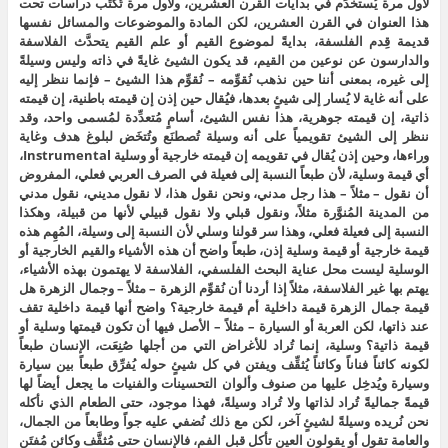
لأول مرة يُستخدَم في بدايات القرن العشرين، ولأول مرة تُكتَب دراسات تحت
هذا العنوان في القرن العشرين، لكن المادة والموضوعات والمسائل نفسها
قديمة قِدم الفلسفة، بدايةً لموضوع القيم أو علم القيم يتحدَّث الفلاسفة
والدارسون عن نوعين من القيم، قد يكون الشيئ غايةً في ذاته وليس وسيلةً
إلى غيره، بمعنى أننا حين نذهب نُقوِّمه – نُقوِّم هذا الشيئ – فإنما ننظر إليه
على أنه غاية لا يُسار إلى شيئٍ بعدها، فيُقال حين إذن إن قيمته باطنية، إن قيمته
ذاتية، إن قيمته جوهرية، هذا نفس الشيئ، أسامٍ مُتعدِّدة لمُسمى واحد، وقد
ننظر إلى الشيئ تقويمياً على أنه وسيلة تُصطنَع وتُتخَض لبلوغ هدف وغاية
وراءها، وحين إذن يُقال في تقويمه إن قيمته خارجية أو وسلية Instrumental،
أي قيمة وسلية، لأن طبعاً النسبة إلى فعيلة في الصرف العربي فعلي، المفروض
أن نقول – مثلاً – هذا رجل مدني، ونحن نقول هذا، لا نقول مديني، نقول مدني
من المدينة المُنوَّرة مثلاً، ونقول قبلي ولا نقول قبيلي لأنها من قبيلة، وهكذا
النسبة إلى فعيلة فعلي، وهذا سر قولنا وسلي لأن النسبة إلى وسيلة، المُهِم هذه
قيمة خارجية أو قيمة وسلية إذن، طبعاً واضح أن هذه الأشياء والقيم الخارجية أو
الوسلية ليست محل عناية البحث الفلسفي، الفلاسفة لا يهتمون بهذه الأشياء،
يهتم بها غير الفلاسفة، مثلاً إذا أردنا أن نُقوِّم الزهرة – مثلاً – وجمال الزهرة هل
قيمة جمال الزهرة قيمة داخلية أم قيمة خارجية؟ واضح أنها قيمة داخلية تقف
عند ذاتها، لكن العربة أو السيارة – مثلاً – الأصل فيها أن تكون قيمتها وسلية أو
قيمة ذاتية؟ وسلية، إنما تُراد للأغراض التي من أجلها صُنِعَت، الإنسان طبعاً
لكونه كائناً فناناً وكائناً يُثقِّف ويفتن في كل شيئٍ حوله يُفرِّق طبعاً بين سيارة
وسيارة ويُدخِل عليها من صنوف وألوان التحسينات والفنيات ما يجعل أيضاً لها
قيمةً جماليةً تُراد لذاتها ولا تُراد وسيلةً، فهذا موجود، حتى الطعام الذي نأكله
نحن نُريده وسيلةً لشيئٍ آخر، لكن مع ذلك نُضفي عليه جواً وطابعاً من الجمال،
والعامة تقول أو يقولون العين تأكل قبل الفم، فالإنسان حتى مُثقَّف وكائن مُفتَن