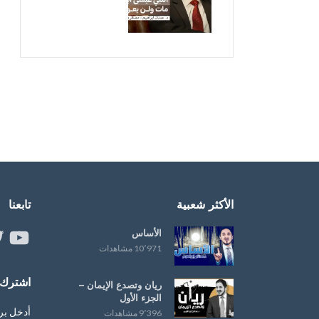
الأكثر شعبية
تابعنا
الأساس
ouTube
er
10٬971 مشاهدات
اشترك ب
ريان وتصدع الإيمان –
الجزء الأول
أدخل بر
9٬396 مشاهدات