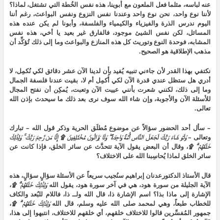
عنه لباسه، مثلما فعل الملعون مع أبوينا، هذه نفس الخُطة التي تشتغل، لماذا؟
لأننا نوع واحد، نحن نوع واحد وعندنا نفس النزوع ونفس البواعث، رغم أننا
اليوم ندرس الذرة والفيزياء والكيمياء والفلسفة، وأبونا لم يكن عنده هذه
المسائل، لكن نفس الشيئ موجود، فالفارق غير بعيد يا أخي، هذه نفس
المشابه، فوحدة النوع وتوريث كل هذه المنازع والبواعث وما إلى ذلك تُؤكِّد أن
مذهب الإطلاقية هو الصحيح.
نكتفي بهذا القدر لأن جاءني تنبيه يُفيد بأن لدينا الآن عشر دقائق لكي نُكمِل، لا
أدري هل ستظل عندي قدرة الآن لكي أُكمِل أم لا، بقيت عندنا فلسفة الجمال
وما إلى ذلك، لكنني شعرت بأنني عييت الآن وتعبت، يُمكِن أن نفتح المجال
للأسئلة الآن والأجوبة، وإن شاء الله سوف نرى بعد ذلك ما سيحدث بإذن الله
تعالى.
– سأل أحد الحضور سؤالاً عن موضوع مُطلَق الحرية وذكر قول الله – تبارك
وتعالى –
وَلَوْ شَاءَ رَبُّكَ لَجَعَلَ النَّاسَ أُمَّةً وَاحِدَةً ۖ وَلَا يَزَالُونَ مُخْتَلِفِينَ ۩ إِلَّا مَن رَّحِمَ رَبُّكَ ۚ وَلِذَٰلِكَ
خَلَقَهُمْ ۗ ۩
، وقال أن البعض يقول الآية تتحدَّث عن سائر الخلق، فإذا كانت عن
سائر الخلق لماذا يُحاسِبنا الله على الاختلاف؟
قال الأستاذ الدكتورعدنان إبراهيم سنُجيب سريعاً عن الأسئلة سؤالٍ سؤالٍ، هذه
الآية الجليلة من سورة هود، هي في آخر سورة هود، يقول الله
وَلِذَٰلِكَ خَلَقَهُمْ ۗ ۩
،
الإشارة إلى ماذا بذا؟ اسم الإشارة ذا، قال الله ولــ ذا، فاللام للبُعد والكاف
للخطاب طبعاً، وهي لمحمد صلى الله عليه وسلم، قال الله
وَلِذَٰلِكَ خَلَقَهُمْ ۗ ۩
،
جمهور المُفسِّرين قالوا للاختلاف خلقهم، أي خلقهم للاختلاف، انتبهوا إلى هذا،