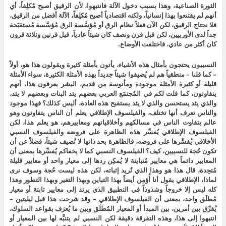
الثورة الصناعية، وهذا بسبب دخول الآلة فانتبهوا، لأن الرقيق أصبح مُكلِفاً، أي
أنهم لم يقتنعوا بهذا إنسانياً، ولكنه اقتصادياً أصبح مُكلِفاً، الآلة أفضل من الرقيق،
فلا نحتاج الرقيق، لكن الآن فعلاً نظام الرق أو مُؤسَّسة الرق مُؤسَّسة مُستقبَحة
جداً لدى الأوربيين، لكن قبل قرن ونصف كان شيئاً عادياً، قبل قرنين وثلاثة قرون
كان أكثر من عادي، فاختلفت الأوضاع.
النسبيون يحتجون بأمثال هذه الأشياء، يأتون بأمثلة كثيرة ويقولون هذا هو، أولاً
– كما قلنا – منطقياً هم لم يُضيفوا شيئاً جديداً بهذه الأمثلة الكثيرة، سواء الأمثلة
قليلة أو كثيرة الأمثلة موجودة ومأنوسة من قديم، البشر يعرفون هذا، أنهم
يتفاوتون، كما قلت لكم في المُجتمَع العربي بعضهم يئد البنات وبعضهم لا يئد،
والذي يئد يستحسن والذي لا يئد يستقبح هذه العادة، أليس كذلك؟ فهذا موجود
والناس تعرف أنها تختلف، والفيلسوف الإطلاقي يعلم أن الناس يتفاوتون وهو
عالم بتفاوت الناس في مسالكهم وأخلاقياتهم ومعاييرهم، هو يعلم هذا، لكن
الفيلسوف الإطلاقي يُفسِّر هذه الظاهرة على فروضه والفيلسوف النسبي
الأخلاقي يُفسِّرها على فروضه، فالظاهرة بحد ذاتها لا تُضيف شيئاً، فضلاً عن أن
تكون حُجة للنسبيين، كيف؟ الفيلسوف النسبي كما لا يخفاكم يُفسِّرها بمعنى أن
المعايير دائماً هي معايير مُتباينة لا يُمكِن ردها إلى معيار واحد أو معايير قليلة
مُتحِدة، قال هذا هو وهذا الذي نُريد إثباته، لكن هذه ليست حُجة وسوف نرى
لماذا، الإطلاقي يقول أنا أُؤمِن أيضاً بهذا التباين وبهذا التغير وبهذا التطور وهذا
كله ليس إلا خروجاً وشذوذاً في التطبيق الذي يرتد إلى معايير ثابتة أو معيار
مُطلَق واحد، بمعنى أن الفيلسوف الإطلاقي – وقد شرحت هذا قبل ليليتين –
يُفرِّق بين أمرين، بين المبدأ أو المعيار المُطلَق وبين ما يُعرَف بقواعد السلوك،
انتبهوا إلى هذا، وهذه التفرقة دقيقة لكن النسبي لم يتنبَّه لها بين المعيار أو