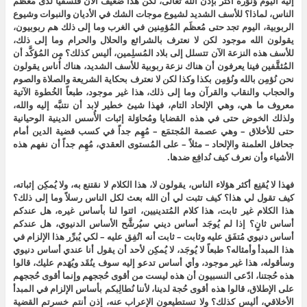
إليه اليوم وُنوِّره أكثر بإذن الله تعالى، لكن هذا ضعيف الآن فلسفياً لدى مُعظَم
الناس، لماذا؟ للأسف الشديد لشيوع موجات الشك في الأديان والنبوات وشيوع
الربوبية، اليوم تجد حتى مُعظَم المُؤمِنين في الغرب وما إلى ذلك هم ربوبيون،
يقولون الله موجود لكن لا نعترف بالشرائع والحلال والحرام وما إلى ذلك،
للأسف هذه النزعة الآن تتسلل إلى بلاد المُسلِمين، أليس كذلك؟ من المُؤكَّد أن
المُثقَّفين فينا يعرفون أن هناك نزعة ربوبية للأسف الشديد، هناك أُناس يقولون
نحن نُؤمِن بالله ونُؤمِن بكذا وكذا لكن لا نعترف بحكاية الشريعة والصلاة والصوم
والحجاب والنقاب والقرآن وما إلى ذلك، هذا غير موجود، طبعاً الخُطوة الآتية
معروف ما هي، وهي الإلحاد التام، فهذا شيئ خطير لابد أن نتنبَّه إليه والله،
ولذلك الخوض حتى في هذه القضايا ومُحاوَلة إثبات الأُسس الدينية الوحيانية
حتى للأخلاق – وهي عصمة المُجتمَع – مُهِم جداً في كسب قضية الدين أمام
جحافل العلمنة والإلحاد – مثلاً – على المُستوى العقدي، مُهِم جداً أن نفهم هذه
الأشياء وأن نعرف كيف نُدافِع ضدها.
فهذا لا يُقنِع أكثر هؤلاء الناس، يقولون لا، هذا الكلام لا نقتنع به، ولا يُمكِن إثباته،
كيف تقول لي هذا؟ كيف تثبت لي أن الله بعث لكل الناس رسلاً وما إلى ذلك؟
هذا الكلام غير ثابت، هذا كلام المُتدينيين، ائتوا لنا بأساس غيره، هل عندكم
أساس ثانٍ؟ إذا لم يُوجَد أساس ديني سيُرشَّح الأساس الدنيوي، هل عندكم
أساس دنيوي مُتفَق عليه وثابت – ثابت أنه اتُفِق عليه – لكي يُبرِّر هذا الإلزام في
هذا المبدأ وأمثاله؟ طبعاً لا يُوجَد، لا يُمكِن لأحد أن يقول أنا عندي أساس دنيوي
وسأقوله، هذا غير موجود، وأي أساس تدعو إليه سوف ينُقَد ويُهَدم عليك، قالوا
هذه حُجتنا، ادّعى النسبيون أن هذه ليست من أقوى حُججهم وإنما أقوى حُججهم
على الإطلاق، قالوا هذه أقوى حُجة لدينا، لأننا نُطالِبكم بأساس الإلزام في المبدأ
الأخلاقي، أليس كذلك؟ ولا تستطيعون الإعراب عنه، إذن أنتم خسرتم القضية