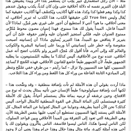
مثلاً – الآن رجل استعماري كبير يُحِب أن يستعمر بلداً آخر ويبدأ يُشيطن هذا
البلد فإن التبرير نفسه له دلالة أخلاقية حتى وإن كان كذباً، يكذب ويقول عندهم
كذا وكذا وهم فعلوا كذا وكذا، هذه كلها أكاذيب ويُكتشَف أنها أكاذيب حقيقية كما
يُقال وليس True lies لكن حقيقتها الكذب، هذا الكذب له تبرير أخلاقي، له
معنى أخلاقي، ما هو؟ أنني لا أستطيع أن أجور على غيري بغير مُبرِّر، لماذا؟ لأن
المبدأ فاعل، المبدأ يقول لك هذا ممنوع، فهذا إنسان مصون محوط مُكرَّم،
ممنوع العدوان عليه، فلكي أستجيز العدوان عليه وأُهدِر حقوقه علىّ أن آتي
بتبرير لا يتناقض مع المبدأ، هذا التبرير يُساوي ماذا؟ أن إنسانيته أصبحت
منقوصة وأنه خطر على إنسانينتي أنا وربما على إنسانية البشرية والكوكب
والعالم كله وإلى آخره، فأنا أقول لك مُجرَّد التبرير ولو بالكذب اتضح أنه عمل
أخلاقي، عنده نوع من الأخلاقية، أليس كذلك؟ ما يطلبه المُستمِعون، ما يطلبه
الجمهور طبعاً، لأن الجمهور طبعاً خاضع للقانون الأخلاقي، فهذه الحُجج لا تُساعِد
النسبيين، كلها ضد النسبيين ولا تزال – كما رأيتم – من طرفٍ خفي تتلمَّح وتنظر
إلى المباديء الثابتة الفاعلة من وراء كل هذا اللغط ومن وراء كل هذا التلاعب.
ماذا أردت بقولي أن هذه الأمثلة لم تأت بإضافة منطقية – وقد وضَّحت هذا –
لكنها أتت بإضافة سيكولوجية؟ طبعاً الإنسان حين تأتيه بمثال يحدث له نوع من
الاقتناع، وحين ترشقه أو ترميه بمائة مثال يستسلم أحياناً، يقول لك الأمثلة
كثيرة فيستسلم، لكن المائة المثال في القوة المنطقية كالمثال الواحد، أليس
كذلك؟ نحن الآن أجبنا بطريقة، وجوابنا عن المثال كجوابنا عن المائة المثال، كل
الأمثلة التي يستند إليها النسبيون نستطيع أن نُجيب عليها بنفس الطريقة الآن،
وهي الطريقة التي تعود إلى التفرقة بين المبدأ الأخلاقي وبين قواعد السلوك،
لكن الناس ليسوا هكذا، الناس ليسوا فلاسفة، الناس يتأثَّرون ويقولون لك يا
أخي هذه أمثلة كثيرة، مائة مثال وهذا حلال وهذا حرام وهذا يعني أن لا وجود