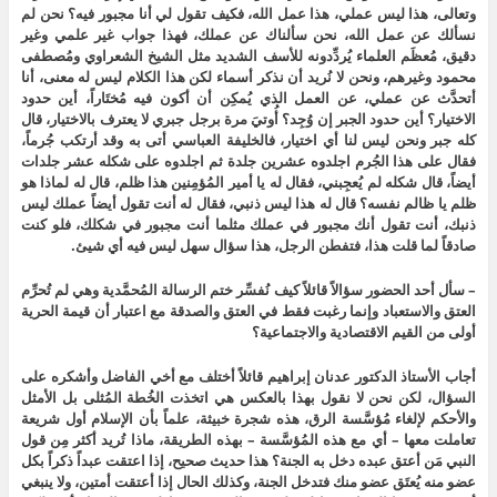
وتعالى، هذا ليس عملي، هذا عمل الله، فكيف تقول لي أنا مجبور فيه؟ نحن لم
نسألك عن عمل الله، نحن سألناك عن عملك، فهذا جواب غير علمي وغير
دقيق، مُعظَم العلماء يُردِّدونه للأسف الشديد مثل الشيخ الشعراوي ومُصطفى
محمود وغيرهم، ونحن لا نُريد أن نذكر أسماء لكن هذا الكلام ليس له معنى، أنا
أتحدَّث عن عملي، عن العمل الذي يُمكِن أن أكون فيه مُختَاراً، أين حدود
الاختيار؟ أين حدود الجبر إن وُجِد؟ أُوتيَ مرة برجل جبري لا يعترف بالاختيار، قال
كله جبر ونحن ليس لنا أي اختيار، فالخليفة العباسي أتى به وقد أرتكب جُرماً،
فقال على هذا الجُرم اجلدوه عشرين جلدة ثم اجلدوه على شكله عشر جلدات
أيضاً، قال شكله لم يُعجِبني، فقال له يا أمير المُؤمِنين هذا ظلم، قال له لماذا هو
ظلم يا ظالم نفسه؟ قال له هذا ليس ذنبي، فقال له أنت تقول أيضاً عملك ليس
ذنبك، أنت تقول أنك مجبور في عملك مثلما أنت مجبور في شكلك، فلو كنت
صادقاً لما قلت هذا، فتفطن الرجل، هذا سؤال سهل ليس فيه أي شيئ.
– سأل أحد الحضور سؤالاً قائلاً كيف نُفسِّر ختم الرسالة المُحمَّدية وهي لم تُحرِّم
العتق والاستعباد وإنما رغبت فقط في العتق والصدقة مع اعتبار أن قيمة الحرية
أولى من القيم الاقتصادية والاجتماعية؟
أجاب الأستاذ الدكتور عدنان إبراهيم قائلاً أختلف مع أخي الفاضل وأشكره على
السؤال، لكن نحن لا نقول بهذا بالعكس هي اتخذت الخُطة المُثلى بل الأمثل
والأحكم لإلغاء مُؤسَّسة الرق، هذه شجرة خبيثة، علماً بأن الإسلام أول شريعة
تعاملت معها – أي مع هذه المُؤسَّسة – بهذه الطريقة، ماذا تُريد أكثر مِن قول
النبي مَن أعتق عبده دخل به الجنة؟ هذا حديث صحيح، إذا اعتقت عبداً ذكراً بكل
عضو منه يُعتَق عضو منك فتدخل الجنة، وكذلك الحال إذا أعتقت أمتين، ولا ينبغي