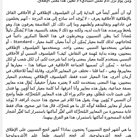
ومن يوم نزل آدم نفس المباديء لا تتغيَّر، هذا معنى الإطلاق.
أود أن أُشير أيضاً في البداية إلى أن الفيلسوف الإطلاقي أو الأخلاقي القائل
بالإطلاقية الأخلاقية يعرف – لا يُوجَد أحد ساذج إلى هذه الدرجة – أنهم يختلفون
في عاداتهم وتقاليدهم ونُظمهم وما إلى ذلك، كل الفلاسفة يعرفون هذا، وهو
يلحظ ويرصده، هذا ثابت لديه، ولكنه مع ذلك لا يعتقد بالنسبية، هذا لا يُشكِّل دليلاً
مُضاداً كما يظن النسبيون وينخرطون في هذا الخطأ المكرور دائماً في
مُحاجاتهم، لذلك كلمة معيار يُمكِن أن أبدأ معيار، كلمة معيار – Standard – أو
مقياس يستخدمها النسبي بمعنى واحد، ويستخدمها الفيلسوف الإطلاقي
بمعنيين، وهذه بداية مُهِمة في النقاش، كيف؟ الفيلسوف النسبي أو الأخلاقي
النسبي يستخدم كلمة معيار بمعنى واحد كما شرحت لكم، أن لكل شعب أو لكل
جماعة – يُمكِن أن نُسميها الجماعة الأخلاقية في سياقنا هذا – معيارها أو
معاييرها، وهي – كما قلنا – تختلف عن المعايير الأُخرى، وقابلة أيضاً للاختلاف في
أزمان أُخرى، هذا المعيار عنده فقط، الفيلسوف الإطلاقي يستخدم المعيار
بمعنيين، بهذا المعنى يستخدمه لكنه لا يعتبره معياراً حقيقياً، يُقال هذه معايير
بصفة جماعية، يقول هذه معايير وأنا أعرفها، أما كلمة معيار كما أُؤمِن بها فتدل
على شيئ ثابت مُطلَق، وهو حاكم وراء كل هذه المعايير المُتحرِّكة، طبعاً واضح
أن النسبي لا يُؤمِن بهذا، يقول هذا كلام غير صحيح، هذا حديث خُرافة، لا يُوجَد
معيار أو معايير مُطلَقة تُوجِّه كل ما هو مُتحرِّك، قال هذا غير صحيح، هناك فقط
غابة مسحورة من المعايير المُتحرِّكة التي تُغيِّر أماكنها باستمرار كما تُغيِّر أشجار
الغابة المسحورة أماكنها باستمرار، هذا هو الفرق بينهما.
ما هي أشهر حُجج النسبيين؟ يحتجون بماذا؟ أشهر حُجج النسبيين على الإطلاق
هي حُجج أنثروبولوجية، أي حُجج أناسية، طبعاً علم الأنثروبولوجيا