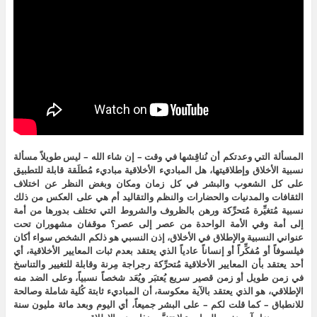
المسألة التي وعدتكم أن نُناقِشها في وقت – إن شاء الله – ليس طويلاً مسألة
نسبية الأخلاق وإطلاقيتها، هل المباديء الأخلاقية مباديء مُطلَقة قابلة للتطبيق
على كل الشعوب والبشر في كل زمان ومكان وبغض النظر عن اختلاف
الثقافات والمدنيات والحضارات والنظم والتقاليد أم هي على العكس من ذلك
نسبية مُتغيِّرة مُتحرِّكة ورهن بالظروف والشروط التي تختلف بدورها من أمة
إلى أمة وفي الأمة الواحدة من عصر إلى عصر؟ موقفان مشهوران تحت
عنواني النسبية والإطلاق في الأخلاق، إذن النسبي هو ذلكم الشخص سواء أكان
فيلسوفاً أو مُفكِّراً أو إنساناً عادياً الذي يعتقد بعدم ثبات المعايير الأخلاقية، أي
أحد يعتقد بأن المعايير الأخلاقية مُتحرِّكة رجراجة مِرنة وقابلة للتغيير والتناسخ
في زمن طويل أو زمن قصير سريع يُعتبَر ويُعَد شخصاً نسبياً، وعلى الضد منه
الإطلاقي، هو الذي يعتقد بالآية معكوسة، أن المباديء ثابتة كُلية شاملة وصالحة
للانطباق – كما قلت لكم – على البشر جميعاً، أي اليوم وبعد مائة مليون سنة