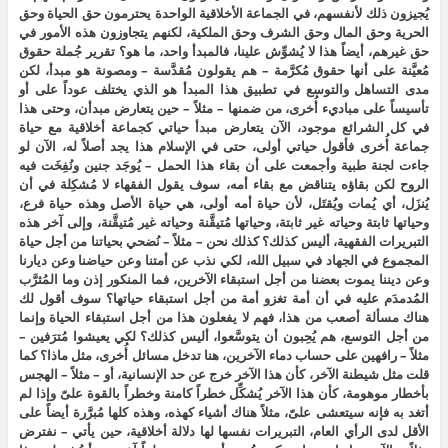
يُجيزون ذلك لأنفسهم، في الجماعة الأخلاقية الواحدة يحترمون حق الحياة وحق
الحرية وحق المال وحق الشرف وحق الملكية، لكنهم يتجاوزون هذه الأمور في
حق غيرهم، أيضاً هذا لا يُشوِّش علينا، فالمبدأ واحد، ما هو؟ تقرير جُملة حقوق
مُعيَّنة على أنها حقوق مُكرَّمة – هم يقولون مُقدَّسة – ومصونة هو مبدأ، لكن
مدى التساهل والتوسع في تطبيق هذا المبدأ هو الذي يختلف عوداً على أو
تأسيساً على مباديء أُخرى، من ضمنها – مثلاً – حين يتعارض مبدأن، وحتى هذا
في كل الشرائع موجود، الآن يتعارض مبدأ حياتي كجماعة أخلاقية مع حياة
جماعة أُخرى فأقول حياتي أولى، حتى في الإسلام هذا يجد أصلاً له، الآن لو
جاءت لجنة طبية وأجمعت على أن بقاء هذا الحمل – يُوجَد جنين ونُفِخَت فيه
الروح لكن بقاؤه يتناقض مع بقاء أمه، سوف يقول الفقهاء لا مُشكِلة في أن
يُنزَل، أي يُمات ويُقتَل، لأن حياة أمه أولى، هي حياة الأصل وهذه حياة فرع،
وحياتها ثابتة وحياته غير ثابتة، وحياتها مُتيقَّنة وحياته غير مُتيقَّنة، وإلى آخر هذه
التبريرات الفقهية، أليس كذلك؟ كذلك نحن – مثلاً – نُضحي بحياتنا من أجل حياة
المجموع في الجهاد في سبيل الله، لكي نذب عن أمتنا وعن حياضنا وعن ديارنا
وعن ديننا يموت بعضنا من أجل استبقاء الآخرين، فما المنكور إذن وما المُثرَّب
المُدمدَم عليه في أن أمة تغزو أمة من أجل استبقاء حياتها؟ سوف أقول لك
هناك مسألة أصعب من هذا، فهم لا يفعلون هذا من أجل استبقاء الحياة وإنما
من أجل التوسع، هم يُحِبون أن يتوسَّعوا، أليس كذلك؟ لكي يعيشوا مُترَفين –
مثلاً – رافهين على حساب دماء الآخرين، هنا تدخل مسائل أُخرى، مثل ماذا؟ كما
قلت مثل شيطنة الآخر، كأن هذا الآخر خرج عن حد الإنسانية، أو – مثلاً – الهجس
بأخطار موهومة، كأن هذا الآخر يُشكِّل خطراً كامنة وخطراً بالقوة علىّ وإذا لم
أتغد به فإنه سيتعشى علىّ، مثلاً هناك أشياء كهذه، وهذه كلها مُبرَّرة أيضاً على
الأقل لدى الرأي العام، التبريرات نفسها لها دلالة أخلاقية، حين يأتي – نفترض