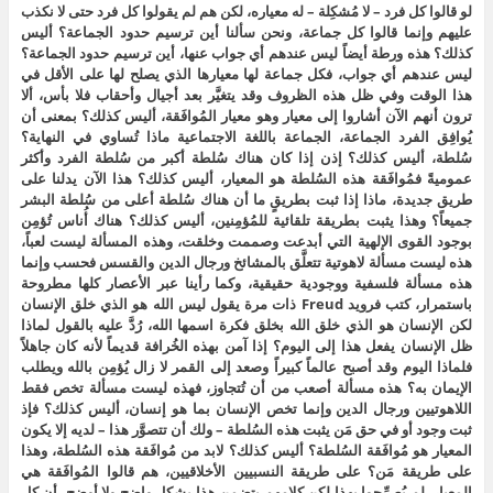
لو قالوا كل فرد – لا مُشكِلة – له معياره، لكن هم لم يقولوا كل فرد حتى لا نكذب
عليهم وإنما قالوا كل جماعة، ونحن سألنا أين ترسيم حدود الجماعة؟ أليس
كذلك؟ هذه ورطة أيضاً ليس عندهم أي جواب عنها، أين ترسيم حدود الجماعة؟
ليس عندهم أي جواب، فكل جماعة لها معيارها الذي يصلح لها على الأقل في
هذا الوقت وفي ظل هذه الظروف وقد يتغيَّر بعد أجيال وأحقاب فلا بأس، ألا
ترون أنهم الآن أشاروا إلى معيار وهو معيار المُوافَقة، أليس كذلك؟ بمعنى أن
يُوافِق الفرد الجماعة، الجماعة باللغة الاجتماعية ماذا تُساوي في النهاية؟
سُلطة، أليس كذلك؟ إذن إذا كان هناك سُلطة أكبر من سُلطة الفرد وأكثر
عموميةً فمُوافَقة هذه السُلطة هو المعيار، أليس كذلك؟ هذا الآن يدلنا على
طريق جديدة، ماذا إذا ثبت بطريقٍ ما أن هناك سُلطة أعلى من سُلطة البشر
جميعاً؟ وهذا يثبت بطريقة تلقائية للمُؤمِنين، أليس كذلك؟ هناك أُناس تُؤمِن
بوجود القوى الإلهية التي أبدعت وصممت وخلقت، وهذه المسألة ليست لعباً،
هذه ليست مسألة لاهوتية تتعلَّق بالمشائخ ورجال الدين والقسس فحسب وإنما
هذه مسألة فلسفية ووجودية حقيقية، وكما رأينا عبر الأعصار كلها مطروحة
باستمرار، كتب فرويد Freud ذات مرة يقول ليس الله هو الذي خلق الإنسان
لكن الإنسان هو الذي خلق الله بخلق فكرة اسمها الله، رُدَّ عليه بالقول لماذا
ظل الإنسان يفعل هذا إلى اليوم؟ إذا آمن بهذه الخُرافة قديماً لأنه كان جاهلاً
فلماذا اليوم وقد أصبح عالماً كبيراً وصعد إلى القمر لا زال يُؤمِن بالله ويطلب
الإيمان به؟ هذه مسألة أصعب من أن تُتجاوز، فهذه ليست مسألة تخص فقط
اللاهوتيين ورجال الدين وإنما تخص الإنسان بما هو إنسان، أليس كذلك؟ فإذ
ثبت وجود أو في حق مَن يثبت هذه السُلطة – ولك أن تتصوَّر هذا – لديه إلا يكون
المعيار هو مُوافَقة السُلطة؟ أليس كذلك؟ لابد من مُوافَقة هذه السُلطة، وهذا
على طريقة مَن؟ على طريقة النسبيين الأخلاقيين، هم قالوا المُوافَقة هي
المعيار، لم يُصرِّحوا بهذا لكن كلامهم يتضمن هذا بشكل واضح ولا أوضح، أن كل