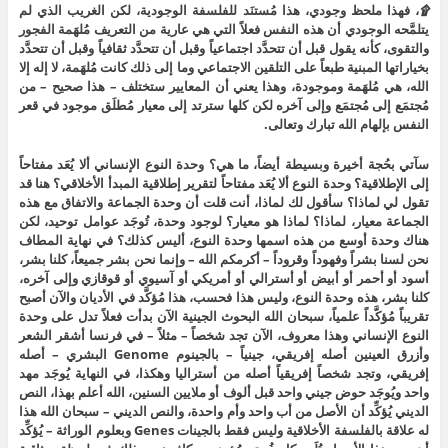
۩
، فهذا ملحظ وجودي، هذا مُستنَد للفلسفة الوجودية، لكن الغريب الذي لم
يتلمَّحه الوجودي أن هذه النفس فعلاً التي هي عارية من التعريف مُلهَمة الفجور
والتقوى، كأنه يقول قبل أن تتحدَّد اجتماعياً وقبل أن تتحدَّد ثقافياً وقبل أن تتحدَّد
بخياراتها المبنية طبعاً على التلقين الاجتماعي وما إلى ذلك كانت مُلهَمة، لا إله إلا
الله، هي مُلهَمة وموجودة، وهذا يعني أن المعايير ستختلف – هذا صحيح – من
مُجتمَع إلى مُجتمَع وإلى آخره لكن كلها سترتد إلى معيار مُطلَق موجود في قعر
النفس بإلهام الله تبارك وتعالى.
سآتي بحُجة أخيرة وبسيطة أيضاً، ما هي؟ وحدة النوع الإنساني ألا يُعَد مفتاحاً
إلى الإطلاقية؟ وحدة النوع ألا يُعَد مفتاحاً لتقرير إطلاقية المبدأ الأخلاقي؟ هنا قد
تقول لي لماذا؟ سأقول لك لماذا، أنت قلت أن وحدة الجماعة والاتفاق مع هذه
الجماعة معيار، لماذا؟ لماذا هو معيار؟ لوجود وحدة، تُوجَد عوامل توحيد، لكن
هناك وحدة أوسع من هذه اسمها وحدة النوع، أليس كذلك؟ في نهاية المطاف
نحن لسنا بشراً وفهوداً وقروداً – أكرمكم الله – وإنما نحن بشر جميعاً، كلنا بشر،
أسود أو أحمر أو أبيض أو أسترالي أو أمريكي أو آسيوي أو قوقازي وإلى آخره،
كلنا بشر، هذه وحدة النوع، وليس هذا فحسب، هذا مُؤكَّد في الأديان والآن أصبح
تقريباً مُؤكَّداً علمياً، سبحان الله البحوث الجينية الآن بدأت فعلاً تدل على وحدة
النوع الإنساني وهذا معروف، الآن تجد شخصاً – مثلاً – في فرنسا أشقر الشعر
وأزرق العينين أصله إفريقي، جينياً – بالجينوم Genome البشري – أصله
إفريقي، وتجد شخصاً إفريقياً أصله من أستراليا وهكذا، في النهاية يُوجَد مهد
واحد ويُوجَد حوض جيني واحد قبل ألوف أو ملايين السنين، الله أعلم بهذا، النص
الديني يُؤكِّد أن الأصل من أب واحد وأم واحدة، والنص الديني – سبحان الله هذا
له علاقة بالفلسفة الأخلاقية وليس فقط بالجينات Genes وبعلوم الوراثة – يُؤكِّد