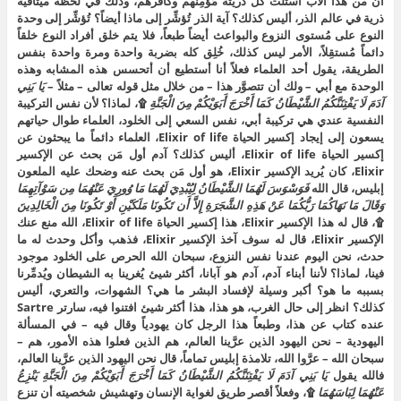
أن من هذا الأب استُلَت كل ذُريته مُؤمِنهم وكافرهم، وذلك في لحظة ميثاقية
ذرية في عالم الذر، أليس كذلك؟ آية الذر تُؤشِّر إلى ماذا أيضاً؟ تُؤشِّر إلى وحدة
النوع على مُستوى النزوع والبواعث أيضاً طبعاً، فلا يتم خلق أفراد النوع خلقاً
دائماً مُستقِلاً، الأمر ليس كذلك، خُلِق كله بضربة واحدة ومرة واحدة بنفس
الطريقة، يقول أحد العلماء فعلاً أنا أستطيع أن أتحسس هذه المشابه وهذه
الوحدة مع أبي – ولك أن تتصوَّر هذا – من خلال مثل قوله تعالى – مثلاً –
يَا بَنِي
آدَمَ لَا يَفْتِنَنَّكُمُ الشَّيْطَانُ كَمَا أَخْرَجَ أَبَوَيْكُمْ مِنَ الْجَنَّةِ
۩، لماذا؟ لأن نفس التركيبة
النفسية عندي هي تركيبة أبي، نفس السعي إلى الخلود، العلماء طوال حياتهم
يسعون إلى إيجاد إكسير الحياة Elixir of life، العلماء دائماً ما يبحثون عن
إكسير الحياة Elixir of life، أليس كذلك؟ آدم أول مَن بحث عن الإكسير
Elixir، كان يُريد الإكسير Elixir، هو أول مَن بحث عنه وضحك عليه الملعون
إبليس، قال الله
فَوَسْوَسَ لَهُمَا الشَّيْطَانُ لِيُبْدِيَ لَهُمَا مَا وُورِيَ عَنْهُمَا مِن سَوْآتِهِمَا
وَقَالَ مَا نَهَاكُمَا رَبُّكُمَا عَنْ هَذِهِ الشَّجَرَةِ إِلاَّ أَن تَكُونَا مَلَكَيْنِ أَوْ تَكُونَا مِنَ الْخَالِدِينَ
۩، قال له هذا الإكسير Elixir، هذا إكسير الحياة Elixir of life، الله منع عنك
الإكسير Elixir، قال له سوف آخذ الإكسير Elixir، فذهب وأكل وحدث له ما
حدث، نحن اليوم عندنا نفس النزوع، سبحان الله الحرص على الخلود موجود
فينا، لماذا؟ لأننا أبناء آدم، آدم هو آبانا، أكثر شيئ يُغرينا به الشيطان ويُدمِّرنا
بسببه ما هو؟ أكبر وسيلة لإفساد البشر ما هي؟ الشهوات، والتعري، أليس
كذلك؟ انظر إلى حال الغرب، هو هذا، هذا أكثر شيئ افتنوا فيه، سارتر Sartre
عنده كتاب عن هذا، وطبعاً هذا الرجل كان يهودياً وقال فيه – في المسألة
اليهودية – نحن اليهود الذين عرَّينا العالم، هم الذين فعلوا هذه الأمور، هم –
سبحان الله – عرَّوا الله، تلامذة إبليس تماماً، قال نحن اليهود الذين عرَّينا العالم،
فالله يقول
يَا بَنِي آدَمَ لَا يَفْتِنَنَّكُمُ الشَّيْطَانُ كَمَا أَخْرَجَ أَبَوَيْكُمْ مِنَ الْجَنَّةِ يَنْزِعُ
عَنْهُمَا لِبَاسَهُمَا
۩، وفعلاً أقصر طريق لغواية الإنسان وتهشيش شخصيته أن تنزع