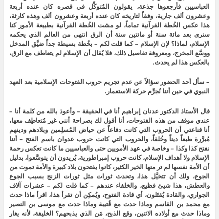
العباسيين فأرجعوها جذعة، يقولون المُتوكِّل في قصره كان عنده أربعة
وعشرون ألف جارية، وفقاً لتاريخه كان عنده أربعة وعشرون ألف وهذه كارثة،
هذا عكس الخُطة القرآنية تماماً، لو مشت الخُطة القرآنية بطبيعة الأمور كنا
سنرى بعد مائة سنة أو مائتين سنة أن الرق انتهى من العالم الذي يحكمه
الإسلام، لماذا؟ لإن الإسلام – كما قلت لكم – بخُطة بسيطة جداً ضيَّق المدخل
ووسَّع المخرج، ومعروفة تفاصيل ذلك، فلا يُقال أن الإسلام لم يتعاطف مع الرق،
بالعكس هذا لم يحدث.
– سأل أحد الحضور سؤالاً عن عدم تجريم حروب الفتوحات الإسلامية بعد العهد
النبوي في حين أننا نُجرِّم حركة الاستعمار.
قال الأستاذ الدكتور عدنان إبراهيم أنا في الحقيقة – وأعوذ بالله من كلمة أنا –
عندي موقف من هذه الفتوحات، أنا أقول لك بصراحة أنني غير مُتعاطِف معها،
أنا قناعتي أن الحروب التي كانت دفاعاً عن حياض المُسلِمين وبلادهم ودينهم
مُبرَّرة طبعاً ديناً وخُلقاً، والحروب التي كانت حروب عدوان باسم الفتح – أننا
نفتح كذا وكذا – وخاصة في عهد الأمويين حتى والعباسيين ما كانت تعكس رحمة
الإسلام ولا أهداف الإسلام، كانت حروب إمبراطورية، يُريدون أن يتوسَّعوا، بدليل
أن الأمة نفسها لم تر منها الخير الكثير، كانوا يفتحون بلاد كبيرة والأمة تموت من
الجوع، ولك أن تتخيَّل هذا، وتحدث ثورات مثل ثورات الزنج بسبب الجوع
والعطش، هذا شيئ فظيع، والخلفاء عندهم – كما قلت لكم – عشرات آلاف
الجواري، والقادة يُقتَلون، أي قادة الفتوح، ويُمكِن أن تقرأ هذا، اقرأ ماذا حدث
مع محمد بن القاسم وماذا حدث مع قُتيبة وماذا حدث مع موسى بن النصير
وماذا حدث مع أولاده الاثنين، وقع الذبح، مَن الذي يذبحهم؟ الخليفة، لأنه يغار