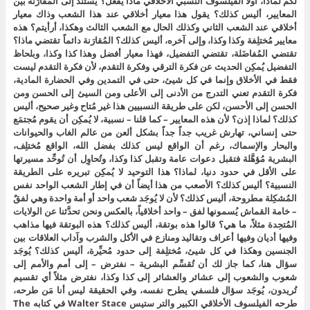
لكم لماذا، أولاً الفيلسوف النسبي الأخلاقي ماذا يفعل؟ يستند إلى المُقارَنة بين
المعايير، أليس كذلك؟ يقول هذا معيار أخلاقي عند هذا الشعب وذاك معيار
أخلاقي عند الشعب الثاني وكذلك الحال مع الشعب الثالث وهكذا، أرأيتم؟ هذه
معايير مُختلِفة وكذا وكذا، وإلى آخره، أليس كذلك؟ المُقارَنة دائماً تقتضي ماذا؟
تقتضي المُفاضَلة، تقتضي التفضيل، فهذا معيار أفضل وهذا كذا وكذا، وبلحاظ
التفضيل يُمكِن الحديث عن فكرة الترقي وفكرة التقدم، لأن فكرة التقدم ليست
فقط في الأخلاق وإنما في كل شيئ، حتى في التمدين وفي الحضارة المادية،
فكرة التقدم تعني التدرج من الأدنى إلى الأعلى ومن السيئ إلى الحسن ومن
الحسن إلى الأحسن، لكن على طريقة النسبيين هذا غير مُتاح وغير صحيح، أليس
كذلك؟ لماذا إذن؟ لأن هذه المعايير – كما قلنا – نسبية، لا يُمكِن أن يقوم مُجتمَع
حتى إنساني، تهارش غريب جداً جداً بشكل ألعن من عالم الغاب والحيوانات
والبحار والإسماك، رغم أن الواقع ليس كذلك بفضل الله، الواقع مُختلِف،
البشرية مُؤهَّلة فتقبل دعوات عامة وتقبل كذا وكذا، وتُحاوِل أن تُوحِّد مسيرتها
على الأقل في حدود دنيا، لماذا؟ هذا التوحيد لا يُمكِن تبريره على الطريقة
النسبية؟ أليس كذلك؟ الأصعب من هذا أيضاً أن في إطار الشعب الواحد نفس
المُشكِلة مطروحة، أليس كذلك؟ لأن لا يُوجَد شعب واحد أو أمة واحدة وهي لفقٌ
– خامة القماش يُسمونها لفق – واحد أخلاقياً، بالعكس ونحن تحدَّثنا عن الولايات
المُتحِدة مثلاً، ما هي؟ قالوا هذه بوتقة، أليس كذلك؟ هذه البوتقة فيها مذاهب
وفيها أديان وفيها أعراف وتقاليد ومنازع في الأكل والشرب وآداب العلاقات بين
الجنسين وهكذا في كل شيئ، مُختلِفة إلى حدود مُحيِّرة، أليس كذلك؟ يُوجَد
سؤال هنا، كما جاز لك أن تُقسِّم البشرية – نفترض – إلى أمم والأمم إلى
شعوب والشعوب إلى عشائر والعشائر إلى كذا وكذا، نفترض مثلاً أي تقسيم
تُريدون، يُوجَد سؤال فلسفي يطرح نفسه، وفي الحقيقة ليس أنا مَن طرحه،
طرحه الفيلسوف الأخلاقي الكبير والتر ستيس Walter Stace في كتابه The