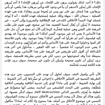
ذلك؟ لا أحد، لذلك يقولون برهِن على الإلحاد، مَن يُبرهِن الإلحاد؟ لا أحد يُبرهِن
الإلحاد، لكن يُمكِن لأحدهم أن يدّعي وجود الله ويأتي ببرهان، هذا يكفي، أو يأتي
ببرهانين، هذا مُمتاز، نور على نور ومن ثم يُصبِحا نورين وهكذا، هذه هي، فهذه
العملية – سبحان الله – سهلة وتلك عملية مُستحيلة، فهذه الحُجة – أنه لا يُوجَد
مُستنَد لهذا المبدأ الأخلاقي المُدعى فيه الإطلاقية والضرورة وإلى آخره – غير
صحيحة، لا يُمكِن أن يُقال كسبنا القضية، هذا غير صحيح، فهي تقوم على طلب
البرهنة على النفي وهي عملية مُتعذِّرة، كوننا إلى الآن لم ننجح في أن ندل على
هذا الأساس لا يعني أنه غير موجود، أليس كذلك؟ قد يكون موجوداً، قد يهتدي
إليه فيلسوف أنتم لم تقرأوا له، أليس كذلك؟ وهذا موجود، وقد يكون فلاسفة
كثر كتبوا وحاولوا البرهنة على هذا الأساس وأنتم لم تقرأوا لهم، وعدم الوجدان
لا يعني عدم الوجود، أنا شخصياً – عبد الله الفقير – سأُحاوِل في آخر هذه
المُداخَلة أن أقول لكم طريقتي في البرهنة على هذا الأساس، وهي طريقته
بسيطة جداً وقد استوحيتها من ديني، لكن هي تنبني بطريقة فلسفية، سوف
نرى، يُمكِن أن تكون صحيحة ويُمكِن أن تكون غير صحيحة، سوف نرى، فإذن
هذه الحٌجة ليست مُحكَمة.
الآن نأتي ونُعمِل النقد، سوف نُحاوِل أن نهدم على النسبيين، نحن نرى هذه
الطريقة النسبية في التفكير الأخلاقي يا إخواني لو سيَّرناها إلى آخر الشوط –
إلى نهاية الشوط – تُؤدي إلى ماذا؟ تُؤدي إلى عدمية أخلاقية وفوضى أخلاقية
مُطلَقة، وتقضي على البحث الفلسفي من أساسه، بمعنى أنها ستتورَّط في
خطيئة ما يُعرَف بالتدمير الذاتي Self destruction، سوف تُدمِّر نفسها، لن
يكون هناك أي مجال لأن يبحث النسبي في الأخلاق، ممنوع أن يبحث الفيلسوف
النسبي في موضوع الأخلاق من أصله، هذا ممنوع ولا كلام له، لماذا؟ سأقول