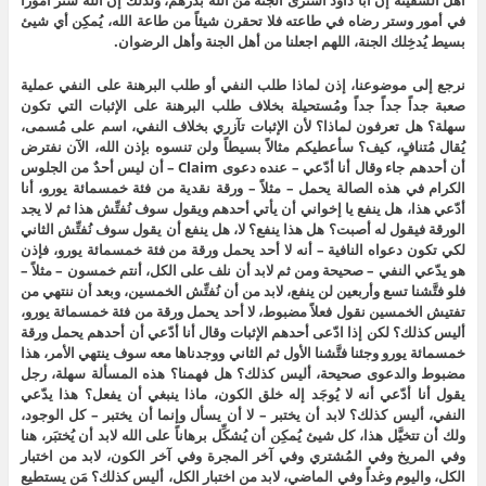
في أمور وستر رضاه في طاعته فلا تحقرن شيئاً من طاعة الله، يُمكِن أي شيئ
بسيط يُدخِلك الجنة، اللهم اجعلنا من أهل الجنة وأهل الرضوان.
نرجع إلى موضوعنا، إذن لماذا طلب النفي أو طلب البرهنة على النفي عملية
صعبة جداً جداً جداً ومُستحيلة بخلاف طلب البرهنة على الإثبات التي تكون
سهلة؟ هل تعرفون لماذا؟ لأن الإثبات تآزري بخلاف النفي، اسم على مُسمى،
يُقال مُتنافٍ، كيف؟ سأعطيكم مثالاً بسيطاً ولن تنسوه بإذن الله، الآن نفترض
أن أحدهم جاء وقال أنا أدّعي – عنده دعوى Claim – أن ليس أحدٌ من الجلوس
الكرام في هذه الصالة يحمل – مثلاً – ورقة نقدية من فئة خمسمائة يورو، أنا
أدّعي هذا، هل ينفع يا إخواني أن يأتي أحدهم ويقول سوف نُفتِّش هذا ثم لا يجد
الورقة فيقول له أصبت؟ هل هذا ينفع؟ لا، هل ينفع أن يقول سوف نُفتِّش الثاني
لكي تكون دعواه النافية – أنه لا أحد يحمل ورقة من فئة خمسمائة يورو، فإذن
هو يدّعي النفي – صحيحة ومن ثم لابد أن نلف على الكل، أنتم خمسون – مثلاً –
فلو فتَّشنا تسع وأربعين لن ينفع، لابد من أن نُفتِّش الخمسين، وبعد أن ننتهي من
تفتيش الخمسين نقول فعلاً مضبوط، لا أحد يحمل ورقة من فئة خمسمائة يورو،
أليس كذلك؟ لكن إذا ادّعى أحدهم الإثبات وقال أنا أدّعي أن أحدهم يحمل ورقة
خمسمائة يورو وجئنا فتَّشنا الأول ثم الثاني ووجدناها معه سوف ينتهي الأمر، هذا
مضبوط والدعوى صحيحة، أليس كذلك؟ هل فهمنا؟ هذه المسألة سهلة، رجل
يقول أنا أدّعي أنه لا يُوجَد إله خلق الكون، ماذا ينبغي أن يفعل؟ هذا يدّعي
النفي، أليس كذلك؟ لابد أن يختبر – لا أن يسأل وإنما أن يختبر – كل الوجود،
ولك أن تتخيَّل هذا، كل شيئ يُمكِن أن يُشكِّل برهاناً على الله لابد أن يُختبَر، هنا
وفي المريخ وفي المُشتري وفي آخر المجرة وفي آخر الكون، لابد من اختبار
الكل، واليوم وغداً وفي الماضي، لابد من اختبار الكل، أليس كذلك؟ مَن يستطيع