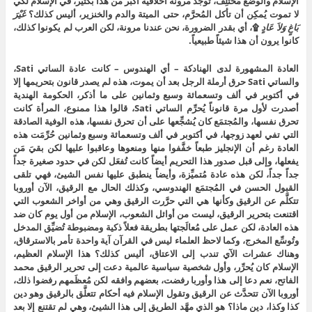
الإسلام والوضع مُختلِف، تُوجَد مرونة أخلاقية أكبر من هذا بكثير، في الإسلام لكي
لا تموت يُمكِن أن تأكل المُحرَّم، حتى الميتة والدم والخنزير، أليس كذلك؟
غَيْرَ
بَاغٍ وَلاَ عَادٍ
۩، أي بقدر الضرورة، نحن عندنا مرونة، لكن العرب لم يكونوا كذلك،
كانوا يرون أن هذا شيئاً طبيعياً.
العادة المشهورة لدى الهنادكة – أي الهندوس – كانت عادة الساتي Sati،
والساتي Sati حرق أرملة الرجل بعد أن يموت، هذه لم يصدر قانون بتحريمها إلا
في أكتوبر في ألف وتسعمائة وسبع وثمانين على ما أذكر، الحكومة الهندية
أصدرت لأول مرة قانوناً يُحرِّم الساتي Sati، قالوا هذا ممنوع، المرأة كانت
تحرق نفسها، والمُجتمَع كان يُشجِّعها على أن تحرق نفسها، هذه الوفية الصادقة
التي تفي لعهد زوجها، في أكتوبر في ألف وتسعمائة وسبع وثمانين حُرِّمَت هذه
العادة رغم أن الإنجليز طبعاً خفَّفوا منها ومنعوها وعاقبوا عليها لكن بقيَ مَن
يفعلها، وإلى قبل صدور هذا التحريم أيضاً كانت تُفعَل لكن في حدود صغيرة جداً
جداً جداً، لكن هذه عادة مُتميِّزة، وأيضاً ينطبق عليها نفس الشيئ، فهي تلقى
القبول الحسن في المُجتمَع الهندوسي، وكذلك الحال مع الرقيق، الآن أوروبا
تتكلَّم عن الرقيق وكأنها هي التي حرَّرت الرقيق وهي من أواخر الشعوب التي
اقتنعت بتحرير الرقيق، ليست من أوائل الشعوب، الإسلام من أول يوم كان ضد
هذه العادة، لكن عمل على مُعالَجتها بطريقة فعلاً ذكية ومضبوطة تُضيِّق المدخل
وتُوسِّع المخرج، وكما لاحظ العلماء ليس في القرآن آية واحدة تأمر بالاسترقاق،
وهناك عشرات الآي تندب إلى الاعتاق، أليس كذلك؟ هذا الإسلام العظيم،
الإسلام كان يُحرِّر، وأول شخصية سياسية عالمية دعت إلى تحرير الرقيق محمد
الفاتح، نعم دعا إلى هذا وأوربا رفضت، بعضهم وافقه لكن مُعظَمهم رفضوا ذلك،
أوروبا الآن تتحدَّث عن الرقيق وتقول الإسلام فيه أحكام تتعلَّق بالرقيق وهو دين
كذا وكذا، دين ماذا؟ هو الذي مهَّد الطريق إلى هذا الشيئ، وهي لم تقتنع إلا بعد