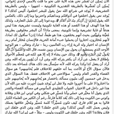
الآن يُمكِن أن نُفسِّر نحن هذه الآية على نحو ما قلت بالأمس لإحدى إخواتي،
يُمكِن أن نُفسِّرها بالطريقة التقديرية التكوينية – انتبهوا – وليس بالطريقة
التشريعية، لا يُوجَد في شرائع الله نصٌ يقول للبشر اختلفوا، أليس كذلك؟ لا
يُوجَد نص يقول اختلفوا في أذواقكم ومذاهبكم واحتربوا وما إلى ذلك، بالعكس
الله يقول
لِتَعَارَفُوا إِنَّ أَكْرَمَكُمْ عِنْدَ اللَّهِ أَتْقَاكُمْ ۩،
ويدعونا إلى كل سُبل التعارف، ولذلك
هنا هذا الهدف أو هذا القصد أو هذه الغاية تكوينية وليست تشريعية، هذا ليس
هدفاً أو غايةً تشريعية وإنما تكوينية، بمعنى ماذا؟ أن البشر مخلوقين بطريقة
مُعيَّنة ومُهيَّئين بحيث أنهم يختلفون، هذا هو طبعاً، لماذا إذن؟ سأقول لك لماذا،
لأنهم مُختَارون، اختاروا أن يحملوا عبء أمانة الحرية، فالإنسان مُختَار أمام ربه،
الإنسان له اختيار وله حُرية إزاء رب العالمين، ربنا – تبارك وتعالى – هو الوحيد
الأوحد الذي يستطيع أن يحول بين الإنسان وبين نفسه، قال الله
وَاعْلَمُوا أَنَّ اللَّهَ
يَحُولُ بَيْنَ الْمَرْءِ وَقَلْبِهِ
۩
، وذلك حين يشاء لا إله إلا هو، لكنه في مُعظَم الأحوال
بإطلاق لا يفعل، مَن أراد أن يكفر يتركه الله، ومَن أرد أن يُؤمِن يتركه الله، ومَن
أراد أن يفعل كذا وكذا يتركه الله، لأنه سيُسأل بعد ذلك، هناك مُساءلة بعد ذلك،
فالآن سؤال الأخ أو الأخت بما أنه خلقهم للاختلاف فلم يُحاسِبهم؟ هو سؤال
القضاء والقدر العام وليس ً سؤالاحتى في الاختلاف فقط، هذا السؤال الذي
يدخل في خمسين ألف مليون مسألة، باختصار هو يُحاسِبهم لأنه يُحاسِبهم على
ما اختاروا لا على ما أُجبِروا عليه، ولا تقل لي يُوجَد شيئ أُجبِرت عليه من الله لأن
هذا غير داخل في الاختيار، الجواب التقليدي المأنوس في مسألة القضاء والقدر
الذي يقول أنا مخيَّر في عملي وأنا مُسيَّر في شكلي وفي كوني ابن فلان وفلانة
وكوني من الكويت وما إلى ذلك يُعَد كلاماً فارغاً، رغم أن الكثير من العلماء الكبار
قالوا به هو كلام فارغ، كيف تكون مُسيَّراً؟ كلمة مُسيَّر ومُخيَّر علاقتها بعملك
وليس بعمل الله، أليس كذلك؟ ومَن الذي خلقك؟ الله، ومَن الذي خلقك ابن
فلان وفلانة؟ الله، ومَن خلقك في الكويت وليس – مثلاً – في إيران؟ الله تبارك