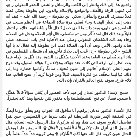
واجمع هذا إلى ذلك وانظر إلى الكتب والرسائل والشعر، الشعر المغولي رائع،
في مُنتهى الرقة واللُطف والتواضع والإسلام والدين، ابن بطوطة يحكي قصة
فعلاً تستنزف الدموع والمآقي، يحكي ابن بطوطة – رحمة الله عليه – كيف أنه
ذهب إلى الديار الهندية وجاء يُصلي مرة صلاة الجماعة في أعظم مسجد في
الحاضرة في دلهي، وبعد ذلك ما الذي حصل؟ قال تأخَّر سُلطانهم، فالإمام انتظر
قليلاً وبعد ذلك قال لقد تأخَّر ومن ثم سنُصلي، قال أقِم الصلاة ودخل في الصلاة،
وجاء بعد ذلك السُلطان المغولي وصلى عند الأحذية لدى باب المسجد، صلى
هناك وانتهى الأمر، وبعد أن أنهى الصلاة ذهب ابن بطوطة إليه فقال له يا أيها
الشيخ – لابن بطوطة – إذا عُدت إلى بلادك فأخبِرهم أن سُلطان المُسلِمين في
بلاد الهند يُصلي مع العامة وعند الأحذية ويُقبِّل يد الشيخ، وقد قبَّل يد الإمام فيما
بعد، انظر إلى الرقة التي كانت عند هؤلاء، وهؤلاء مَن؟ هؤلاء المغول، وقد خرج
منهم التتار، الإسلام أحالهم إلى شيئ مُختلِف تماماً، وأقاموا حضارة وما إلى
ذلك، فيا ليتنا نتخفَّف من فكرة السيف قليلاً ومن قولنا نُريد أن نفتح العالم، هذا
كلام فارغ، سوف نفتح العالم بالقرآن بإذن الله.
– سمح الإستاذ الدكتور عدنان إبراهيم لأحد الحضور أن يُلقي سؤالاً قائلاً تفضَّل
يا سيدي، فسأل عن فتح القسطنطينية وأنه مغفور لمَن يفتحها وهذا يُعَد تحفيزاً.
قال الأستاذ الدكتور عدنان إبراهيم أنا سأقول لك الجواب وهو يتعلَّق بروما أيضاً،
في الحقيقة الإمبراطورية البيزنطية لم تكف شرها عن المُسلِمين، حين تقرأ
تفاصيل التاريخ سوف تجد هذا، هم لم يتركونا، مثل الرسول عليه السلام، مثل
الرسول الذي أُنزِل عليه
وَكَفَى اللَّهُ الْمُؤْمِنِينَ الْقِتَالَ
۩، الله يمتن علينا ويقول
القتال شيئ كريه، قال الله عنها
ذَاتِ الشَّوْكَةِ
۩ وهي كريهة جداً جداً، علماً بأن