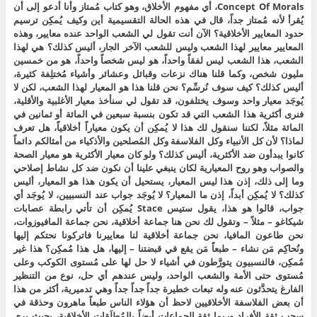
Concept Of Morals، أي مفهوم الأخلاق، وهو كتاب مُمتاز وأنا أدعو إلى أن
يُقرأ لأنه مُمتاز جداً، قال في هذه الحالة التقسيمية أين وكيف يُمكِن ترسيم
حدود المعايير الأخلاقية؟ الآن أنت تقول لي الشعب الواحد عنده معايير، وهذه
المعايير معايير لهذا الشعب وليس للشعب الآخر الجار، أليس كذلك؟ هي لهذا
الشعب، هذا الشعب ليس لفقاً واحداً، هو ليس شخصاً واحداً، هو من خمسين
مليون شخص، وكما قلنا هناك نزعات وقبائل وعشائر وأشياء مُختلِفة كثيرة،
أليس كذلك؟ كيف سوف نُرسِّم؟ نحن قلنا هذا هو المعيار لهذا الشعب، لكن لا
يُوجَد معيار واحد وسوف يختلفون، قد تقول لي سنأخذ معيار الأغلبية والأقلية،
فنرى أكثرية هذا الشعب التي قد تكون بنسبة سبعين في المائة أو ثمانين في
المائة مثلاً، لكننا سنقول لك هذا لا يُمكِن أن يكون معياراً أخلاقياً، هل تعرف
لماذا؟ لأن كل الأنبياء وكل الفلاسفة وكل المُصلحين والأذكياء من أمثالكم دائماً
كانوا يبدأون ضد الأكثرية، أليس كذلك؟ ولو كان معيار الأكثرية هو معيار الصحة
والصواب وهو روح المعيارية لكان ينبغي علينا أن نكون ضد كل نشاط إصلاحي
وما إلى ذلك، إذن هذا ليس المعيار، يستحيل أن يكون هذا هو المعيار، أليس
كذلك؟ لا يُمكِن أبداً، إذن ما المعيار؟ لا يُوجَد جواب عند النسبيين، لا يُوجَد أي
جواب، قالوا هو هذا، يقول ستيس Stace يُمكِن أن تأتي رابطة عصابات
شيكاغو – مثلاً – وتقول لك نحن هنا جماعة أخلاقية، نحن جماعة المافيوزوات،
نحن طاعون المافيا، نحن جماعة أخلاقية لنا معاييرنا فاتركونا نحتكم إليها
ونُحاكِم مَن نشاء – طبعاً مَن يقع في قبضتنا – إليها، هل هذا مُمكِن؟ هذا غير
مُمكِن، فالنسبيون يتورَّطون في أشياء لا حل لها على مُستوى الكوكب وعلى
مُستوى حتى الأمة والشعب الواحد، وليس عندهم أي حل، نوع من التنظير
الفارغ يتحدَّثون عنه وله تبعات خطيرة جداً جداً جداً وهي تدميرية، أكثر من هذا
أن بعض الفلاسفة الأخلاقيين لاحظ أن هؤلاء الناس طبعاً ماهرون وحذقة في
سحب ثقة الأفراد وربما ثقة الجماعات أيضاً بالمُطلَقات الأخلاقية، بحيث يرى