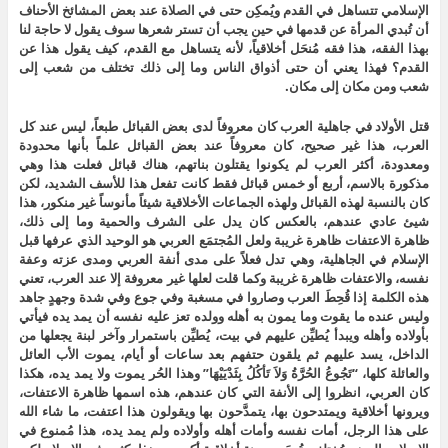
الإسلامي تتساهل في القدم ويُمكِن حتى في الصلاة عند بعض المشائخ الأحناف
أن تُبدي المرأة عن قدمها في حين يجب أن تستر شعرها سوف يقول لا حاجة لنا
بهذا الفقه، هذا فقه مُنحَل أخلاقياً، لأنه يتساهل مع القدم، كيف يقول هذا عن
القدم؟ فهذا يعني أن حتى أذواق الناس وما إلى ذلك تختلف من شعب إلى
شعب ومن مكان إلى مكان.
قتل الأولاد في جاهلية العرب كان معروفاً لدى بعض القبائل طبعاً، ليس عند كل
العرب، هذا غير صحيح، كان معروفاً عند بعض القبائل علماً بأنها محدودة
ومعدودة، أكثر العرب لم يكونوا يقتلون بناتهم، هناك قبائل فعلت هذا وهي
مذكورة بالاسم، أربع أو خمس قبائل فقط كانت تفعل هذا للأسف الشديد، لكن
كان بالنسبة لهذه القبائل ولهذه الجماعات الأخلاقية شيئاً مأنوساً غير منكور، هذا
شيئ عادي عندهم، بالعكس كان يدل على الشرف والحمية وما إلى ذلك،
ظاهرة الاعتفات ظاهرة غريبة ولعل المُجتمَع العربي هو الوحيد الذي عرفها قبل
الإسلام في الجاهلية، وهي تدل فعلاً على مدى أنفة العربي ومدى عزته وعفة
نفسه، والاعتفات ظاهرة غريبة وكما قلت لعلها غير معروفة إلا عند العرب، تعني
هذه الكلمة إذا قُحِطَ العرب وصاروا في مسغبة وفي جوع وفي شدة وجهدٍ جاهد
وليس عنده ما يقوت وما يمون به أهله وولده تعز عليه نفسه أن يمد يده فيأتي
بأولاده وأهله ويبدأ يُطيِّن عليهم في بيت، يُطيِّن باستمرار وآخر لبنة يجعلها من
الداخل، يسد عليهم ثم يلقون حتفهم بعد ساعات أو أيام، يموت الأب العائل
والعائلة كلها، “تَجُوعُ الحُرَّةُ وَلاَ تَأكُلُ بِثَدْيَيْهَا” وهذا الحُر يموت ولا يمد يده، هكذا
كان العربي، انظروا إلى الأنفة التي كان عندهم، هذه اسمها ظاهرة الاعتفات،
ويرونها أخلاقية ويمتدحون بها، يتمدَّحون بها ويقولون هذا اعتفت، ما شاء الله
على هذا الرجل، أمات نفسه وأمات أهله وأولاده ولم يمد يده، هذا مُمنوع في