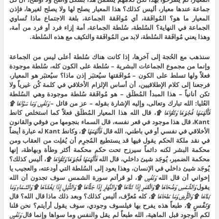
جماعة عندها معيار، أليس كذلك؟ هذا المعيار يصلح لها ولا يصلح لغيرها، فإذن
المعيار ما هو؟ المُوافَقة، أي مُوافَقة الجماعة، بلغة الاجتماع ماذا تُساوي
الجماعة في النهاية؟ السُلطة، سُلطة الجماعة، أمة إزاء فرد أو فرد من أمة،
وهذا يعني مُوافَقة السُلطة، لابد من المُوافَقة والتكيف مع هذه السُلطة.
سنذهب مع الحُجة إلى آخرها، إذا كانت هناك سُلطة أعلى ليس من الجماعة
وإنما من مجموع الجماعات البشرية – سُلطة على الكون كله، سُلطة موجودة
فعلاً ولها تسلط على الكون – مُوافَقتها سيُعتبَر إذن ماذا؟ سيُعتبَر هو المعيار،
فرجعنا إلى كلام الإطلاقيين، أن أساس الإلزام الأخلاقي في كلمة كُن غيرياً ولا
تكن أنانياً – هذا المبدأ المُطلَق – هو مُوافَقة سُلطة موجودة وهي السُلطة
العُليا: الله تبارك وتعالى، وإليه الإشارة بقوله – عز من قائل –
وَنَفْسٍ وَمَا سَوَّاهَا ۩
فَأَلْهَمَهَا فُجُورَهَا وَتَقْوَاهَا ۩
، قال الله هذا المعيار المُطلَق فعلاً كما استخلص كانط
Kant، قال هذا موجود في قعر نفسه، قال السماء بنجومها من فوقي والقانون
الأخلاقي في نفسي أو في باطني، الله قال
فَأَلْهَمَهَا ۩
، وكانط Kant له عبارة أيضاً
في نقد ملكة الحكم يقول فيها قد يستطيع المُجرِم أن يُفلِت من العقاب ومن
محكمة البشر لكنه دائماً سيرزح تحت حكم محكمة أكثر وطأة وبهاظة، إنها
محكمة الضمير، يُوجَد شيئ داخلي، قال الله
فَأَلْهَمَهَا فُجُورَهَا وَتَقْوَاهَا ۩
، أليس كذلك؟
يُوجَد شيئ داخلي في الإنسان، وهذا يعود إلى السُلطة التي أودعته، والعجيب يا
إخواني أن قال الله
وَنَفْسٍ ۩
، لو قرأتم سورة الشمس سوف تجدون أن الله
يقول
وَالشَّمْسِ وَضُحَاهَا ۩ وَالْقَمَرِ إِذَا تَلَاهَا ۩ وَالنَّهَارِ إِذَا جَلَّاهَا ۩ وَاللَّيْلِ إِذَا يَغْشَاهَا ۩ وَالسَّمَاءِ وَمَا
بَنَاهَا ۩ وَالْأَرْضِ وَمَا طَحَاهَا ۩،
كله مُعرَّف، أليس كذلك؟ وبعد ذلك ماذا قال الله؟ قال
وَنَفْسٍ
۩، طبعاً هذه يفرح بها فيلسوف وجودي، سوف يقول أرأيتم؟ نحن قلنا
لكم الوجود قبل الماهية، الله طبعاً لم يقل والنفس وما سواها وإنما قال
وَنَفْسٍ