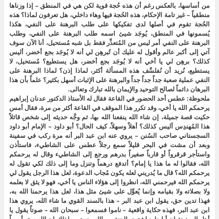
من أساسها، بالعكس رغم أن هذه حُجة قوية لكن هي في المنطق – إذا وزناها
منطقياً – غير تامة الإحكام، هذه الحُجة فيها وهاء داخلي، هل تعرفون لماذا؟ هذه
الحُجة تقوم في أصلها لدى تفكيكها على طلب البرهنة على النفي، هكذا
يُسمونها في المنطق، يُوجَد شيئ اسمه طلب البرهنة على النفي، وطلب
البرهنة على النفي أمر ليس من المُتعذِّر فقط بل شبه مُستحيل، أنا الآن سوف
آتي إلى أكبر عالم وأقول له عليك أن تُبرهِن لي أنه لا يُوجَد بجع أخضر، أليس
كذلك؟ برهِن لي يا أخي أنه لا يُوجَد بجع أخضر، هل يستطيع؟ مُستحيل، لا
يستطيع، نُريد أن نُفلسِّف هذه المسألة أكثر، لماذا إذن؟ لماذا البرهنة على
النفي عملية صعبة جداً جداً جداً والبرهنة على الإثبات أسهل بكثير؟ علماً بأن هذا
البرهان دائماً لصالح التوحيد والإيمان بالله تبارك وتعالى.
ملحوظة: عطس أحد الحضور في القاعة فقال له الأستاذ الدكتور عدنان إبراهيم
يرحمكم الله يا أخي، وقد تكرر هذا الموقف في القاعة أكثر من مرة، فقال أمس
حكيت قصة جميلة، إن شاء الله ينفعنا الله بها، ثم وجَّه حديثه إلى شخص قائلاً
هذا المُهندِس أليس كذلك؟ أهلاً وسهلاً، كيف الحال؟ أبو داود – الإمام أبو داود
السجستاني صاحب السُنن – يروي عنه ابن عبد البر أنه مرة ركب في سفينة
وبعد أن مشت في البحر قليلاً سمع رجلاً عطس على الشاطيء، فاستأذن
واستأجر قرقرواً أو قارباً صغيراً بدرهم ورجع إلى الشاطيء وقال له يرحمكم
الله، فقالوا له ما هذا يا إمام؟ أتدفع درهماً وتنزل وما إلى ذلك لكي تقول له
يرحمكم الله؟ قال ما يُدريني لعله يكون مُجاب الدعوة، لعل هذا الرجل يقول لي
يرحمكم الله فيرحمني الله، انظروا إلى هؤلاء الناس يا أخي، فهو لا يثق لا بعلمه
ولا بصلاته ولا بقيامه وإنما يُعوِّل على شيئ مثل هذا، لعل هذا يرحمنا الله به،
فهذا تدين حق، يقول ابن عبد البر – هذا بالسند القوي ما شاء الله، يروي هذا
ابن عبد البر، فهذه حكاية واقعية – ناموا فسمعوا – سبحان الله – صوتاً يقول يا
أهل السفينة إن أبا داود اشترى الجنة من الله بدرهم، ولذلك إن الله ستر أموراً