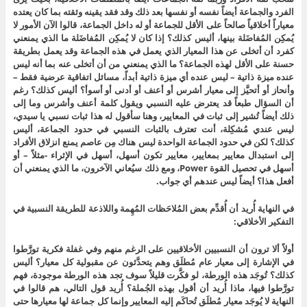
الفرد والجماعة أيضاً نفسه أو نفسها بعد ذلك وقد فقد يقينه وثقته بما كان يعتده
معياراً أخلاقياً صالحاً على الأقل للجماعة أو له داخل الجماعة، قالوا الآن الأمور لا
يُمكِن المُفاضَلة بينها، أليس كذلك؟ إذا كان لا يُمكِن المُفاضَلة ما الذي يمنعني
كفرد أن أتخلى عن هذا المعيار الذي يعمل في هذه الجماعة وقد يعمل بطريقة
حسنة على الأقل لهذه الجماعة؟ ما الذي يمنعني من أن أتخلى عنه بما أنه ليس
عنده ميزة ذاتية – ليس عنده أي ميزة ذاتية أبداً، مسائل اتفاقية عرضية فقط –
وأنحاز أو أتحيَّز إلى معيار أشرس أو أعنف أو أدنى أو أسوأ؟ أليس كذلك؟ رغم
أن السؤال طبعاً قد يعترض عليه النسبي ويقول كلمة أعنف وأشرس وما إلى
ذلك أيضاً تُشير إلى ثبات في المعايير، وهنا سأقول له هذا ثبات نسبي يا سيدي،
ليس عندي مُشكِلة، أنت تعترف بالثبات النسبي في حدود الجماعة، أليس
كذلك؟ لكن في حدود الجماعة الواحدة ليس هناك مِن عاصم يمنع انزلاق الأفراد
إلى استبدال معايير بمعايير، معايير تكون أسهل، أسهل في الإثراء -مثلاً – أو
أسهل في تحصيل القوة Power، ومع ذلك سيُعاني الآخرون، ما الذي يمنعني أن
أفعل هذا؟ أيضاً ليس عندهم أي جواب.
في النهاية أُريد أن أُقدِّم بعض المُلاحَظات المُهِمة واللاذعة للطريقة النسبية في
التفكير الأخلاقي:
أولاً ألا ترون أن النسبيين الأخلاقيين على الرغم منهم وفي غفلة فكرية تورَّطوا
في الإشارة إلى معيار عام مُطلَق وهم يتحدَّثون عن مقبولية كل معيار؟ أليس
كذلك؟ تُوجَد هذه الورطة، لو فكَّرت قليلاً سوف تجد هذه الورطة موجودة، فهم
تورَّطوا فيها، ماذا أُريد أن أقول بهذه الجُملة؟ أُريد قول التالي، هم قالوا في
النهاية لا يُوجَد معيار مُطلَق تُحاكَم إليه المعايير وإنما كل جماعة لها معيارها حتى