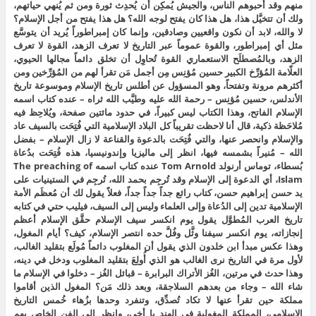
منهم وقد أحبوهم الناس، والجيش يُمكِن أن يُحدِث ثورة ومن ثم يُنهي حياتهم،
ولك أن تتخيَّل هذا، هل هذا كان يفتح لوجه الله؟ هل هذا يفتح من أجل الإسلام؟
لا والله، لابد أن نكون واقعيين وصادقين، وإنما كان إمبراطوراً يُريد أن يتوسَّع
مثل أي إمبراطور، والقوة عموماً عبر التاريخ لا تعرف الزهد، القوة لا تعرف
الزهد، وبالمُصطلَح الاستعماري القوة تُحاوِل أن تخلق دائماً مجالها الحيوي،
العلّامة المُؤرِّخ الكبير حسين مُؤنِس مِن أجمل مَن تقرأ لهم من المُؤرِّخين ومن
أكثرهم مرونة وتفتحاً، وهو المسؤول عن أطلس تاريخ الإسلام وموسوعة تاريخ
الأندلس، حسين مُؤنِس – رحمة الله عليه وطيَّب الله ثراه – عنده كتاب اسمه
الإسلام الفاتح، وهذا الكتاب ليس كبيراً، في حدود مائتين صفحة، ويُلاحِظ فيه
مُلاحَظة ذكية، قال أنا لاحظت تقريباً كل البلاد الإسلامية التي فُتِحَت بالسيف عاد
والإسلام وانحصر عنها، والتي فُتِحَت بالدعوة والقناعة لا زال الإسلام – بفضل
الله – مُنيراً بشمسه فيها، انظر إلى ماليزيا وإندونيسيا، هذه فُتِحَت بدُعاة
بُسطاء، توماس أرنولد Tom Arnold عنده كتاب اسمه The preaching of
Islam، أي الدعوة إلى الإسلام وقد تُرجِم بحمد الله، تُرجِم في الستينيات على
يد حسن إبراهيم حسن، كتاب رائع جداً جداً جداً، فعلاً يقول لك أن مُعظَم الأمة
الإسلامية تدين إلى الدُعاة وإلى العلماء وليس إلى السيف، فيليب حتي في كتابه
تاريخ العرب المُطوَّل يقول يوم انكسر سيف الإسلام حقَّق الإسلام أعظم
إنجازاته، يوم انكسر سيفنا وثَّل وفُلَّ حده انتصر الإسلام، كيف؟ أيام المغول،
وهذا عكس مبدأ ابن خلدون الذي يقول أن المغلوب دائماً مُولَع بتقليد الغالب،
لأول مرة في التاريخ نرى الغالب هو الذي أُولِعَ بتقليد المغلوب ودخل في دينه،
وهذا حدث في مرتين، الغُز الأتراك البرابرة – قبائل الغُز – دخلوا في الإسلام ما
شاء الله – وجاء من بعدهم السلاجقة، وبعد ذلك مَن؟ المغول الذين أقاموا
مملكة حين تقرأ عنها لا تكاد تُصدِّق، وتنفرد وحدها بزُهاء خُمس التاريخ
الإسلامي، المملكة المغولية في الهند يا أخي، وانظر إلى الفن الخاص بهم