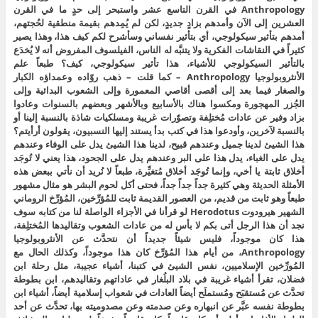
Anthropology في القرن التاسع عشر واستبحر إلى حدٍ ما في القرن
العشرين إلى الآن وأمدهم بزادٍ جديدٍ، لكن لم يُمِدهم بقيمة منطقية لحُجتهم،
أمدهم بتأثير سيكولوجي، أي بتأثير نفساني وسأشرح لكم كيف هذا، وهذا يصير
كثيراً في النقاشات الفكرية ولا يتنبَّه له الناس، الفيلسوف المفروض أنه لا يُخدَع
بالتأثير السيكولوجي للأشياء، هذا تأثير سيكولوجي، كيف؟ طبعاً علم
الأنثروبولوجيا Anthropology – كما قلت – ذهب روّاده وعمداؤه الكبار
والصغار فيما بعد إلى أقصى أقاصي المعمورة وإلى الشعوب البدائية وإلى
الجُزر المهجورة ومكسوا هناك بالأسابيع وبالأشهر وبعضهم بالسنوات وعادوا
بزاد وفير عن عادات مُختلِفة وتصوّرات غريبة ومسلكيات شاذة بالنسبة إلينا أو
بالنسبة لآخرين، وأودعوا هذا في كتب بدأ يستند إليها النسبيون، يقولون أرأيتم؟
هذا الشيئ لدينا جميل وعندهم قبيح، لدينا هذا الشيئ يدل على الوفاء وعندهم
يدل على الغباء، يدل هذا على البر وعندهم يدل على الجحود، هذا يعني لا تُوجَد
أخلاق ثابتة يا أخي، وإنما تُوجَد أخلاق مُتغيِّرة، طبعاً لا نُريد أن نأتي ببعض هذه
الأمثلة الحديثة وهي كثيرة جداً جداً جداً، فحتى أكل لحوم البشر هو مثال مشهور
طبعاً وهو ثابت من قديم، من العصور القديمة ثابت للمُؤرِّخين، المُؤرِّخ الروماني
الشهير هيرودوت Herodotus لو قرأنا في الأجزاء الواصلة لنا من كتابه سوف
نجد أن هذا الرجل أتى بكم لا بأس له من عادات الشعوب وتقاليدها المُختلِفة،
هذا كان موجوداً، فليس شيئاً جديداً أن نتحدَّث عن الأنثروبولوجيا
Anthropology، من أيام هذا المُؤرِّخ كان هذا موجوداً، وكذلك الحال مع
المُورِّخين الإسلاميين، نفس الشيئ في كتبنا، أشياء عجيبة، مثل رحلة ابن
فضلان، تقرأ أشياء غريبة في بلاد البلُغار في عاداتهم وتقاليدهم، ابن بطوطة
تحدَّث عن مُستقبَح ومُستملَح أيضاً العادات في شعواب إسلامية أيضاً، أشياء ابن
بطوطة نفسه عبَّر عن انبهاره وعن صدمته وعن مصدوميته بها، تحدَّث عن أحد