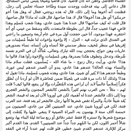
العلماء الأفاضل وأظن أنه كان قاضياً، كان قاضياً وشيخاً يلبس لباس المشائخ،
قال دعاني إلى بيته فدخلت ووجدت سيدة وضّاءة حسناء تجلس إلى رجل،
فظننت أنه أخوها وما إلى ذلك، قال له هذه زوجتي، فقال له وهل هذا أخو
حرمكم؟ أي هل هذا أخوها؟ قال لا، هذا صاحبها، قال قلت له ماذا؟ قال صاحبها،
قال قلت له كيف صاحبها؟ قال عندنا هذا شيئ عادي، وهذا شعب مُسلِم وهذا
قاضٍ، فهذا عجيب جداً، قال ابن بطوطة فاستعذت بالله وسقط من عيني، أي أنه
احتقره، فهذا موجود، أنا حين حججت أول مرة في عام أربعة وتسعين ما راعني
في الفندق الذي نزلت فيه – النزل – إلا وإخوة وإخوات لنا طبعاً مُسلِمات من
إفريقيا في منظر مُخيف، منظر صدمني فلا أنساه ولن أنساه، نساء بصدورهن
عاريات وهن حواج، يحججن بيت الله تبارك وتعالى، مُتأكِّد أن في الحرم نفسه
شُرطة، وتدخل وتطوف هكذا بصدرها، وهن مُسلِمات، والإخوة رأوا هذا، قالوا ما
هذا؟ عادي، ورأيت رجال زنوج – ما شاء الله – يُسلِّمون، فقلت سلام ماذا
والنساء بهذه الحالة؟ عندهم هذا عادي، يبدو أن الصدر عندهم ليس عورة،
وطبعاً عندهم هذا لا يُثير أي شيئ، هذا عادي، وهذه شعوب مُسلِمة، ماذا تقول له
هذا؟ ولذلك أنا ذات مرة قلت في بلجيكا ضمن مُحاضَرة الآن لو أردنا أن نُطوِّر
فكراً إسلامياً عالمياً لابد أن نُراعي هذه المُتغيِّرات وإلا لن ينفع، قالوا كيف؟ قلت
لهم – مثلاً – نحن العرب نهتم كثيراً بالشعر، كالشعر المجنون والشعر الغجري
وما إلى ذلك، فالشعر عندنا له أهمية، لكن في أوروبا الآن لم يعد له قيمة، الشعر
يُعَد شيئاً عادياً، والمرأة تقص شعرها كأنها رجل، فالشعر لم يعد فتنة، عند العرب
فتنة، لكن في أوروبا شيئ عادي، عند الصينيين أقل من عادي، الصينيون من
خمسة آلاف سنة لا يهتمون به، المراة الصينية لا ينبغي عليها ولا يُلتفَت إلى
موضوع شعرها ولا تستره إلا فقط عشر دقائق أو ربع ساعة ليلة البناء بها، وتضع
شالاً أحمر اللون، لكن ما المُهِم جداً جداً عند الصينيين؟ القدم، هذا القدم أكبر
مركز للإثارة، عندهم القدم شيئ خطير، فلو قلت لهم عندنا آراء في الفقه