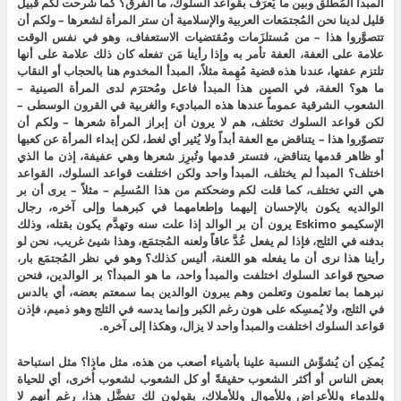
المبدأ المُطلَق وبين ما يُعرَف بقواعد السلوك، ما الفرق؟ كما شرحت لكم قُبيل
قليل لدينا نحن المُجتمَعات العربية والإسلامية أن ستر المرأة لشعرها – ولكم أن
تتصوَّروا هذا – من مُستلزَمات ومُقتضيات الاستعفاف، وهو في نفس الوقت
علامة على العفة، العفة تأمر به وإذا رأينا مَن تفعله كان ذلك علامة على أنها
تلتزم عفتها، عندنا هذه قضية مُهِمة مثلاً، المبدأ المخدوم هنا بالحجاب أو النقاب
ما هو؟ العفة، في الصين هذا المبدأ فاعل ومُحترَم لدى المرأة الصينية –
الشعوب الشرقية عموماً عندها هذه المباديء والغربية في القرون الوسطى –
لكن قواعد السلوك تختلف، هم لا يرون أن إبراز المرأة شعرها – ولكم أن
تتصوّروا هذا – يتناقض مع العفة أبداً ولا يُثير أي لغط، لكن إبداء المرأة عن كعبها
أو ظاهر قدمها يتناقض، فتستر قدمها وتُبرِز شعرها وهي عفيفة، إذن ما الذي
اختلف؟ المبدأ لم يختلف، المبدأ واحد ولكن اختلفت قواعد السلوك، القواعد
هي التي تختلف، كما قلت لكم وضحكتم من هذا المُسلِم – مثلاً – يرى أن بر
الوالديه يكون بالإحسان إليهما وإطعامهما في كبرهما وإلى آخره، رجال
الإسكيمو Eskimo يرون أن بر الوالد إذا علت سنه وتهدَّم يكون بقتله، وذلك
بدفنه في الثلج، فإذا لم يفعل عُدَّ عاقاً ولعنه المُجتمَع، وهذا شيئ غريب، نحن لو
رأينا هذا نرى أن ما يفعله هو اللعنة، أليس كذلك؟ وهو في نظر المُجتمَع بار،
صحيح قواعد السلوك اختلفت والمبدأ واحد، ما هو المبدأ؟ بر الوالدين، فنحن
نبرهما بما تعلمون وتعلمن وهم يبرون الوالدين بما سمعتم بعضه، أي بالدس
في الثلج، ولا يُمسِكه على هون رغم الكبر وإنما يدسه في الثلج وهو ذميم، فإذن
قواعد السلوك اختلفت والمبدأ واحد لا يزال، وهكذا إلى آخره.
يُمكِن أن يُشوِّش النسبة علينا بأشياء أصعب من هذه، مثل ماذا؟ مثل استباحة
بعض الناس أو أكثر الشعوب حقيقةً أو كل الشعوب لشعوب أُخرى، أي للحياة
وللدماء وللأعراض وللأموال وللأملاك، يقولون لك تفضَّل هذا، رغم أنهم لا