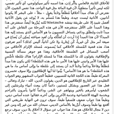
للأخلاق الثابتة، فالعامي يتأثَّر إذن، هذا اسمه تأثير سيكولوجي، أي تأثير نفسي،
لكنه ليس تأثيراً منطقياً، لأن قوة المائة مثل قوة الواحد، هذا نفس الشيئ، الآن
نفترض أن هناك مبدأً أخلاقياً مُطلَقاً وثابتاً يقول – مثلاً – على البشر ألا يكونوا
أنانيين، الأنانية ليست جيدة، وطبعاً هذا مُسلَّم به، لا يُوجَد مَن يقول الأنانية
أفضل شيئ إلا على طريقة نيتشه Nietzsche لكنه يُبرِّرها أيضاً، سنفترض هذا
وهذا المبدأ على الأقل سنفترضه الآن في هذه المرحلة من النقاش على أنه
مبدأ ثابت ومُطلَق ودائم، يتساءل النسبيون ما هو الأساس الذي يستند إليه هذا
المبدأ؟ لأن هذا المبدأ إذا أردت أن تُفكِّكه وأن تُعيد صياغته يُمكِن أن يُصاغ في
صيغة أمر مثل كُن غيرياً، كُن إيثاريا، ولا تكن أنانياً، أليس كذلك؟ أنتم تعرفون
هذا، هذه قضية المُستنَد الأخلاقي كما يُسمونه، مُستنَد الإلزام الأخلاقي من
أصعب المسائل في الفلسفة الأخلاقية، وهذا هو جوهر مسألة النسبية
والإطلاقية، يقولون لك ما المُستنَد هنا؟ ما مُستنَد الإلزام؟ هناك سُلطة تأسَّس
عليها هذا الأمر وانبنى عليها هذا الأمر، ما هي هذه السُلطة؟ لكي يكون هذا مبدأً
مُطلَقاً وفاعلاً ودائماً وثابتاً لابد أن يستند إلى سُلطة ما وإلى أساس ما، ما هي
هذه السُلطة؟ ما هو هذا الأساس؟ بيِّنوا لنا أيها الإطلاقيون وإلا سوف تخسرون
المعركة طبعاً، هذه الحُجة الثانية للنسبيين، فطبعاً الجواب المشهور وهو الجواب
التقليدي عبر التاريخ للإطلاقيين هو الدين، يقولون الدين، الله – تبارك وتعالى –
فعل هذا عبر العصور وبشكل مُستمِر، دائماً كان يبعث أنبياء ومُرسَلين إلى
الشعوب ليأمرهم بالخير وينهاهم عن الشر، ودائماً كانوا يأمرون بالتراحم
وبخدمة الهيئة الاجتماعية وخدمة الآخرين وإلى آخره، فقالوا عنده أساس ديني،
وطبعاً هذا جواب ضعيف فلسفياً طبعاً، سوف ترون في النهاية طريقتي التي
أقتنع بها طبعاً وسوف أُبرِّرها بالأساس الديني، سبحان الله من غير إله ومن غير
دين لا مجال للأخلاق، هو هذا، هذا جواب عن سؤال لا أخلاق بلا دين، سوف نرجع