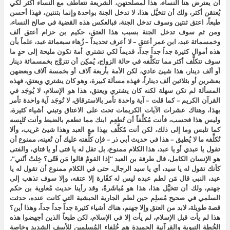
أن يعترض هنا النساء، هذا لمصلحتهن، الشريعة تتعاطف مع النساء أكثر لكي
يُعتقن أكثر، ولك أن تتخيَّل هذا، لا تدخل الجنة بواحدة وإنما بثنتين، فهذا أحسن
طبعاً، اعتق ثنتين وسوف تدخل الجنة، فبالعكس هذه القضية في صالح النساء،
ومن ثم سوف تدخل الجنة بسبب هذا العتق، حكيم بن حزام أعتق ألف
وخمسمائة عبد، ابن عمر أعتق – لا أعرف تحديداً – زُهاء سبعمائة عبد، علماً بأن
هذه أموال كثيرة جداً جداً جداً، قديماً لكي تشتري أمة تكون مليحة إلى حدٍ ما
سوف تتكلَّف أكثر مما تتكلَّفه في حالة الزواج، يُمكِن أن تتزوَّج بخمسمائة دينار
أو ألف دينار، هذا شيئ عادي، لكن الأمة بأربعة آلاف أو بخمسة آلاف وبعضهن
بعشرين أو بثلاثين ألف ديناراً، فهذه مسألة كبيرة، وهو كان يشتري ويعتق، فهذه
المسألة لم تكن سهلة لكنه كان يشتري ويعتق، هذا هو الإسلام، لا يُوجَد في
القرآن الكريم – كما قلت – آية واحدة تأمر بالاسترقاق، لا تُوجَد آية واحدة تأمر
بهذا، وهناك عشرات الآيات الكريمات تحث على الاعتاق وتبني أشياء كثيرة،
وليس هذا فحسب، فأنت مُكلَّفاً أن تُطعِم ابنك مما تطعم بالضبط وأنت تُلبِسه
كما تلبس وما إلى ذلك، لكن أنت مُكلَّف بهذا مع العبد وهذا شيئ غريب، وألا
تُكلِّفه ما لا يُطيق – هذا في حديث أبي ذر – فإن كلَّفته عليك أن تُعينه، ممنوع أن
تقول يا عبدي أو يا عبد، هذا الكلام ممنوع، بل تقل له يا فتى أو يا فتاي، والفتى
هو الإنسان الكامل، قال طرفة بن العبد “إذا القومُ قالوا مَن فَتًى؟ خِلتُ أنّني”،
كأنك تقول له يا سيد، أي يا سيد الرجال، حتى في الكلام ممنوع أن تقول له يا
عبد، النبي قال مَن لطم عبده ليس له كفّارة إلا عتقه، وإلا سوف تذهب إلى
جهنم، ولك أن تتخيَّل هذا، هذا هو مُباشَرةً، وقد رأينا حديث مُعاوية بن حكم
السلمي في صحيح مُسلِم حين لطم الجارية الحبشية التي كانت عنده، حدثت
قصة طويلة، لابد من العتق وإلا جهنم، هناك أشياء كثيرة جداً جداً جداً، وهذا أين؟
هذا لم يأت قبل الإسلام، لم يأت إلا في الإسلام، لكن طبعاً الذين أجهضوا هذه
الخُطة النبوية والقرآنية الحميدة هم خُلفاء المُسلِمين للأسف الشديد وخاصة