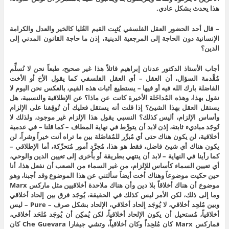
هذا يحدث بشكل عادي.
– قال أحد الحضور العقل الفلسفي يُثبِت القيم العُليا كالخير والعدل والكرامة
الإنسانية دون الحاجة إلى المرجعية الدينية، إذن ما حاجة القانون المدني إلى
الدين؟
أجاب الأستاذ الدكتور عدنان إبراهيم قائلاً هذا غير صحيح، طبعاً نحن لا نُسلِّم
مُقَّدمة السؤال، أن العقل – أي العقل الفلسفي كما يقول الأخ أو الأخت
الفاضلة بارك الله فيه أو فيها – يستطيع أثبات هذه القيم، بالعكس نحن اليوم لا
نقول بهذا، وهذه المُداخَلة الأخيرة كانت عن ماذا؟ عن الإطلاقية والنسبية، هل
يستقل العقل بهذا الشيئ؟ إذا قلت أنه يستقل فعليك أن تُوقِفنا على الإلزام
وأساس الإلزام، أليس كذلك؟ النسبي يقول هذا الإلزام غير موجود، ولذلك لا
تُوجَد مباديء ثابتة، إذن لابد أن يتورَّط في نهاية المطاف – كما قلنا – في عدمية
أخلاقية، لن يكون هناك حتى أي مُبرِّر للمُفاضَلة بين ما تراه أنت خيراً وشراً، لن
يكون هناك أي شيئ فاضل، فقط هو هذا، مُجرَّد أمور مُتحرِّكة، أما الإطلاقي –
كما رأينا في النهاية – لابد أن ينتهي بطريقة أو بأُخرى إلى تعيين الدين والوحي،
أي تعيين السماء كأساس للإلزام، من غير السماء من الصعب أن نفعل هذا، أنا
حين حكيت موضوعاً وهناك أخت أيضاً سألتني عن هذا الموضوع وقد أجبنا، وهو
موضوع أن هناك أخلاقاً بلا دين وأن هناك ملاحدة أخلاقيين مثل ماركس Marx
وما إلى ذلك، لكن الأمر ليس كذلك في الحقيقة، يُوجَد فرق بين إلحاد أخلاقي
وبين مُلحِد أخلاقي، لا يُوجَد إلحاد أخلاقي، الإلحاد بشكل صرف – Pure – ليس
أخلاقياً، مُستحيل أن يكون الإلحاد أخلاقياً، لكن يُمكِن أن يُوجَد مُلحَد أخلاقي،
فماركس Marx كان مُلحِداً وكان أخلاقياً، وتشي جيفارا Che Guevara كان