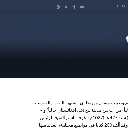
TÜRKÇ
عالم وطبيب مسلم من بخارى، اشتهر بالطب والفلسفة
) من أب من مدينة بلخ (في أفغانستان حالياً) وأم
قروية. ولد سنة 370 هـ (980م) وتوفي في مدينة همدان (في إيران حاليا) سنة 427 هـ (1037م). عُرف باسم الشيخ الرئيس
وسماه الغربيون بأمير الأطباء وأبو الطب الحديث في العصور الوسطى. وقد ألّف 200 كتابا في مواضيع مختلفة، العديد منها