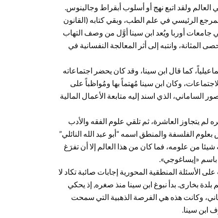
العالم ولقد اتبع نهج أو أسلوب أبقراط وجالينوس.
مرجع الرئيسي في علم الطب، وبقي كتابه (القانون
جامعات أوربا ويُعد ابن سينا أوَّل من وصف التهاب
ى المثانة، وانتبه إلى أثر المعالجة النفسانية في
عيلياً، كما قال ابن سينا، وقد كان يحضر اجتماعاته
ماعات، وكان ابن سينا مُهتماً بها ومُواظباً على
 الساماني، الذي اسند إليه متابعة الأعمال المالية
ه لم يتجاوز العاشرة، ثم تلقي علوم الفقه والأدب
علوم الفلسفة والمنطق اسمه “أبو عبد الله النائلي”
يئا من علومه، فما كان من هذا العالم إلا أن تفرَغ
 باسم «إيساغوجي».
 على الأسئلة المنطقية المحورية إجابات صائبة تكاد لا
بلدة بخارى. بدأ نبوغ ابن سينا منذ صغره, إذ يحكي
ماني، وكانت هذه هي الفرصة الذهبية التي سمحت
 ابن سينا.