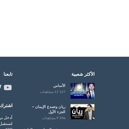
الأكثر شعبية
تابعنا
الأساس
ouTube
er
11٬137 مشاهدات
اشترك ب
ريان وتصدع الإيمان –
الجزء الأول
أدخل بر
9٬396 مشاهدات
لتستقبل 