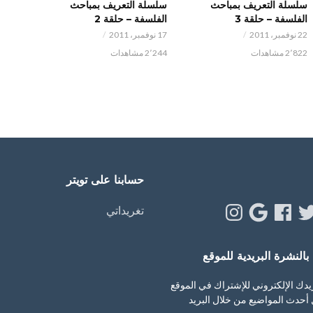
سلسلة التعريف بمباحث
سلسلة التعريف بمباحث
الفلسفة – حلقة 3
الفلسفة – حلقة 2
22 نوفمبر، 2011
17 نوفمبر، 2011
2٬822 مشاهدات
2٬244 مشاهدات
حسابنا على تويتر
Instagram
Google
Facebook
Twitt
Y
تغريداتي
النشرة البريدية للموقع
يدك الإلكتروني للإشتراك في الموقع
أحدث المواضيع من خلال البريد