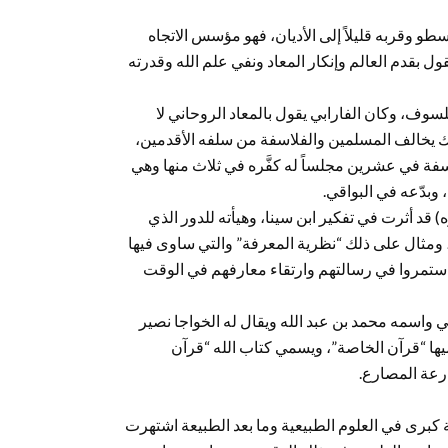
طو وقربه قليلاً إلى الأديان، فهو مؤسس الاتجاه
ل بقدم العالم وإنكار المعاد ونفي علم الله وقدرته
سوف، وكان الفارابي يقول بالمعاد الروحاني لا
ذلك يخالف المسلمين والفلاسفة من سلفه الأقدمين،
اسفة في عشرين مجلساً له كفَّره في ثلاث منها وهي
، وبدّعه في البواقي.
) قد أثرت في تفكير ابن سينا، وهيأته للدور الذي
، ومثال على ذلك “نظرية المعرفة” والتي ساوى فيها
 استمروا في رسالتهم وارتقاء معارفهم في الوقت
ي واسمه محمد بن عبد الله ويقال له الخواجا نصير
يها “قرآن الخاصة”، ويسمي كتاب الله “قرآن
رعة المصارع.
كبرى في العلوم الطبيعية وما بعد الطبيعة اشتهرت