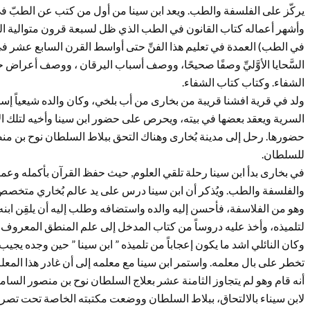
يركّز على الفلسفة والطب. ويعد ابن سينا من أول من كتب عن الطبّ في 
وأشهر أعماله كتاب القانون في الطب الذي ظل لسبعة قرون متوالية ال
في الطب) العمدة في تعليم هذا الفنِّ حتى أواسط القرن السابع عشر في 
السَّحايا الأوَّليِّ وصفًا صحيحًا، ووصف أسباب اليرقان ، ووصف أعراض حص
الشفاء. وكتاب كتاب الشفاء.
ولد في قرية افشنا قريبة من بخارى من أب بلخي، وكان والده شيعياً إسما
السرية ويعقد بعضها في بيته، ويحرص على حضور ابن سينا وأخيه لتلك الاجت
حضورها. رحل إلى مدينة بُخارى وهناك التحق ببلاط السلطان نوح بن منصور
للسلطان.
في بخارى بدأ ابن سينا رحلة تلقي العلوم, حيث حفظ القرآن بأكمله وعمر
والفلسفة والطب. ويُذكر أن ابن سينا درس على يد عالم بُخاري متخصص ب
وهو من الفلاسفة، فأحسن إليه والده واستضافه وطلب إليه أن يلقِن ابنه ش
لتلميذه، وأخذ عليه دروساً من كتاب المدخل إلى علم المنطق المعروف
وكان النائلي اشد ما يكون إعجاباً من تلميذه ” ابن سينا ” حين وجده يجيب
تخطر على بال معلمه. واستمر ابن سينا مع معلمه إلى أن غادر هذا المعلم 
أنه قام وهو لم يتجاوز الثامنة عشر بعلاج السلطان نوح بن منصور السا
لابن سيناء بالالتحاق، ببلاط السلطان ووضعت مكتبته الخاصة تحت تصرف