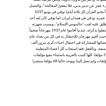
ء عجز عن تدبير بدني، فلا تنفعنّ المعالجة”، واغتسل
وتاب، وتصدق بما لديه من مال للفقراء، وأعتق غلمانه طلباً للمغفرة. وبدأ بختم القرآن كل ثلاثة أيام). توفي في يونيو 1037
ره، ودفن في همدان إيران. لما توفي كان يُعد أحد
ق عليه لقب “جالينوس الإسلام”، وبسبب شهرته
الواسعة فقد تسابق للإحتفال بذكره عدة شعوب، والأتراك هم أول من احتفلوا بذكراه، عندما أقاموا عام 1937 مهرجاناً ضخماً
يث أقيم مهرجان للإحتفال به في كل من بغداد عام
منظمة اليونسكو كل أعضائها للمشاركة في احتفال احياء ذكرى مرور ألف
فلسفة، وبالفعل فقد استجاب كل أعضاء المنظمة
وشاركوا في الاحتفال الذي أقيم عام 1980 في دمشق. ألف ابن سينا 276 مؤلفا، كلها كتبت بالعربية باستثناء بضع مؤلفات
صغيرة كتبها بلغته الأم الفارسية. إلا أنه وللأسف فقد فقدت أكثر هذه المؤلفات ولم تصل إلينا. ويوجد حاليا 68 مؤلفا منتشرا