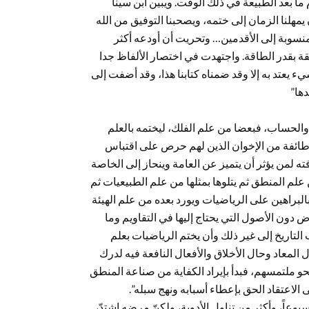
ما بعد الطبيعة في ذلك الوقت. ويبين ابن سينا
مهلنا الزمان إلى ختمه، ويصحبنا التوفيق من الله
منسوبة إلى الأقدمين… وتحريت أن أودعه أكثر
ة بقدر الطاقة. واجتهدت في اختصار الألفاظ جدا
يء يعتد به إلا وقد ضمناه كتابنا هذا، وقد أضفت إلى
ها”
 والحساب، فبعضا من علم الفلك، ليختمه بالعلم
أن طائفة من الإخوان الذين لهم حرص على اقتباس
ته لمن يؤثر أن يتميز عن العامة وينحاز إلى الخاصة
علم المنطق ثم يتلوها بمثلها من علم الطبيعيات ثم
البراهين على الرياضيات ويورد بعده من علم الهيئة
 دون الأصول التي يحتاج إليها في التقاويم وما
لتاريخ إلى غير ذلك وأن يختم الرياضيات بعلم
 المعاد وحال الأخلاق والأفعال النافعة فيه لدرك
 ملتمسهم، فبدأ بإيراد الكفاية من صناعة المنطق
الاعتقاد الحق بإعطاء أسبابه ونهج سبله”.
اً، وأكثر من تناول الأدوية، ولكنّ مرضه اشتدّ،