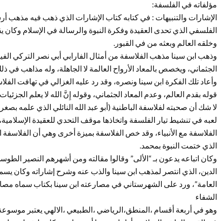
مؤلفاته في الفلسفة:
الإشارات والتنبیهات : في كتابه كتاب الإشارات الذي ذهب فيه مذهب أرس
الفلسفي الذي تحدى العقيدة وفكرة النبوة والرسالة في الإسلام وكان يقو
وخلقه العالم وبعثه من في القبور.
وذهب ابن سينا مذهب الفلاسفة من أمثال الفارابي أبي نصر التركي الفيل
الجثماني، ويخصص بالمعاد الأرواح العالمة لا الجاهلة، وله مذاهب في 
وأعاد تلك الفكرة ابن سينا ونصره، وقد رد عليه الغزالي في تهافت الفل
قوله بقدم العالم، وعدم المعاد الجثماني، وقوله إِنَّ الله لا يعلم الجزئيات
لا شك أن صحبته لفلاسفة الباطنية (أبو عبد الله النائلي الذي علمه بصغره
لعبه في تنشيط تيار الفلسفة واتخاذها موقف التحدي للعقيدة الإسلامية
الفلاسفة مع الأنبياء، وقد خص الفلاسفة بميزة أخرى وهي أن الفلاسفة
الذي ختمت النبوة بمحمد.
وكان اتباعه يدعون بـ “الألى” وقالوا مقالته ومن أشهرهم النصير الطوس
الدين، الذي انتصر لمذهب ابن سينا والذب عنه وشرح إشاراته وكان يسم
العامة”، ورد على الشهرستاني في مصارعته ابن سينا بكتاب سماه مصا
الشفاء
وهو في أربعة أقسام ،المنطق،الرياضي ،الطبيعي ،الالهي يعتبر موسوعة 