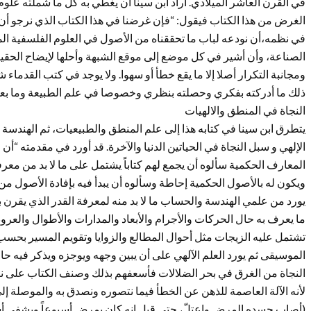
في القرن العاشر الميلادي. أراد ابن سينا أن يغطي به كل ما شملته علوم 
الغرض من هذا الكتاب فيقول: “فإن غرضنا في هذا الكتاب الذي نرجو أن ي
في نظمه،أن نودعه لباب ما تحققناه من الأصول في العلوم الفلسفية ال
الصناعة، وأن أشير في كل موضع إلى موقع الشبهة وأحلها لإيضاح الحقيق
ومجانبة التكرار أصلا إلا ما يقع خطأ أو سهوا. ولا يوجد في كتب القدماء ش
ذلك ما أدركته بفكري وحصلته بنظري وخصوصا في علم الطبيعة وما بعد
النجاة في المنطق والالهيات
يتطرق ابن سينا في كتابه هذا إلى علم المنطق والطبيعيات، ثم الهندسة
الإلهي و سبل النجاة في الحياتين الدنيا والآخرة. قد أورد في مقدمته “
المعارف الحكمية سألوه أن يجمع لهم كتاباً يشتمل على ما لا بد من معرف
ويكون له بالأصول الحكمية إحاطة وسألوه أن يبدأ فيه بإفادة الأصول من 
يورد من علمي الهندسة والحساب ما لا بد منه لمعرفة القدر الذي يقرن ب
ما يعرف به حال الحركات والأجرام والأبعاد والمدارات والأطوال والعروض
تشتمل عليه الزيجات مثل أحوال المطالع والزوايا وتقويم المسير بحسب ا
الموسيقى ثم يورد العلم الآلهي على أن يبين وجهه ويوجزه ويذكر فيه حال
النجاة من الغرق في بحر الضلالات فأسعفهم بذلك وصنف الكتاب على نحو
لأنه الآلة العاصمة للذهن عن الخطأ فيما نتصوره ونصدق به والموصلة إلى 
(أصاب جسده المرض واعتلّ، حتى قيل إنه كان يمرض أسبوعاً ويشفى أسبوع