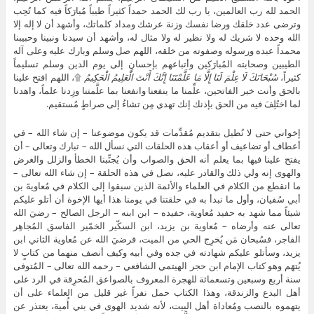
الحمد لله رب العالمين، يا رب لك الحمد حمداً كثيراً طيباً مُبارَكاً فيه كما تُحِب
وترضى عدد خلقك ورضا نفسك وزنة عرشك ومداد كلماتك، وأشهد أن لا إله إلا
الله وحده لا شريك له ولا نظير له ولا مثال له، وأشهد أن سيدنا ونبينا وحبيبنا
محمداً عبده ورسوله وصفوته من خلقه، اللهم صل وسلم وبارك عليه وعلى آله
الطيبين وصحابته المُبارَكين وأتباعهم بإحسانٍ إلى يوم الدين وسلم تسليماً
كثيراً،
سُبْحَانَكَ لَا عِلْمَ لَنَا إِلَّا مَا عَلَّمْتَنَا إِنَّكَ أَنْتَ الْعَلِيمُ الْحَكِيمُ
۩، اللهم افتح علينا
بالحق وأنت خير الفاتحين، علِّمنا ما ينفعنا وانفعنا بما علَّمتنا وزِدنا علماً، واهدنا
لما اختُلِفَ فيه من الحق بإذنك إنك تهدي مِن تشاءُ إلى صراطٍ مُستقيم.
إخواني حتى لا نُطيل بتقديم مُقدِّمات قد يكون موضوعنا – إن شاء الله – في
أعطاف أو تضاعيف أو أعقاب هذه الحلقات التي نسأل الله – تبارك وتعالى – أن
يفتح علينا فيها بما يعلم أنه الحق والصواب وأن يُجنِّبنا الخطأ والزلل والغرض
والهوى إنه ولي ذلك والقادر عليه، نصل في هذه الحلقة – إن شاء الله تعالى –
ما انقطع من الكلام في العلماء والأئمة الذين سبقوا إلى الكلام في مُعاويةَ بن
أبي سُفيان، وأول ما نبدأ به في حلقتنا في يومنا هذا أيها الإخوة أن أتلو عليكم
شيئاً مما شهد به حفيد مُعاوية، حفيده – ابن ابنه – الرجل الصالح – رضيَ الله
تعالى عنه وأرضاه – مُعاوية بن يزيد، ابن السكّير الخمّير الفاسق المُجاهِر
الفاجر، فسُبحان مَن يُخرِج الحي من الميت، فرضيَ الله عن مُعاوية الثاني ابن
يزيد، وسأتلو عليكم شهادته في جده وفي أبيه وكيف أنصف منهما من كتابٍ لا
يُتهَم وهو كتاب الإمام ابن حجر الهيتمي الشافعي – رحمه الله تعالى – المُتوفى
سنة أربع وسبعين وتسعمائة للهجرة المعروف بالصواعق المُحرِقة في الرد على
أهل البدع والزندقة، وهذا الكتاب حمل نفراً غير قليل من العلماء على أن
يتهموه بالنصب ومُعاداة أهل البيت، لأنه شديد الهوى في بني أُمية، يعتذر عن