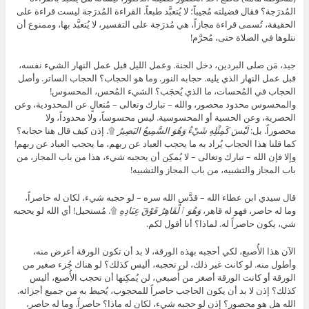
المُدرَجة؟ فقال فضيلته مُجيباً؛ لا يُتعبَّد طبعاً. القراءة المُدرَجة ليست قراءة على
الحقيقة، تُسمى قراءة مجازاً، هي مُدرَجة على التفسير، لا يُتعبَّد بها، وممنوع أن
نتلوها في الصلاة حتى، مُحرَّم!
جيد، مَن صلى البردين، دخل الجنة. وعمل الليل قبل عمل النهار الشيء نفسه،
قبل عمل النهار الذي يليه. حجابه النور. وما هو الحجاب؟ الحجاب الساتر. وأصل
الحجاب في المُحسات، ما الذي يُحجَب؟ الشيء المُحس، المحسوس!
والمحسوس محدود محصور، والله – تبارك وتعالى – مُتعالٍ عن المحدودية، وعن
الحصرية، وعن الحسية أو المحسوسية. ليس محسوساً، ولا محدوداً، ولا
محصوراً. بل:
لَيْسَ كَمِثْلِهِ شَيْءٌ وَهُوَ السَّمِيعُ البَصِيرُ
۩. إذن كيف قال هنا حجابه؟
كما قلنا هذا الحجاب يُراد به ما يحجب العباد عن ربهم، ما يحجب العباد عن ربهم!
وإلا فإن الله – تبارك وتعالى – لا يُمكِن أن يحجبه شيء، هذا من باب المجاز، من
باب المجاز والتشبيه، من باب المجاز والتشبيه!
قال سيدي ابن عطاء الله – قدَّس الله سره – لو حجبه شيء، لكان له حاصراً،
وما له حاصر، فهو له قاهر،
وَهُوَ ٱلْقَاهِرُ فَوْقَ عِبَادِهِ
۩. مُستحيل! أي الله لو يحجبه
شي، يكون حاصراً له. لماذا؟ أنا أقول لكم.
الآن هذا الأُصبع، لكي أحجبه بهذه الورقة، لا بد أن تكون الورقة أعرض منه،
وأطول منه. لو كانت غير ذلك، لن تحجبه، أليس كذلك؟ لو هناك جُزء صغير من
الورقة أو كانت الورقة أصغر من أُصبعي، لن يُمكِنها أن تحجب الأُصبع، أليس
كذلك؟ إذن لا بد أن يكون الحاجب حاصراً للمحجوب، يُحيط به من جميع أجزائه.
الله هل هو محصور؟ إذن لو حجبه شيء، لكان له ماذا؟ حاصراً. وما له حاصر،