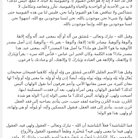
قال لك
اللَّهُ لَا إِلَٰهَ إِلَّا هُوَ الْحَيُّ الْقَيُّومُ
۩. والقيومية بلا حياة، لا تنفع، أليس كذلك؟
لا بد من الأحدية أو الواحدية والحياة والقيومية، تتآزر وتتعاضد وتتكامل، لا
تتشاكس ولا تتناقض. هذا هو القيوم! وأما نحن، فليس لنا من هذه القيومية حتى
ظلها، ولا شيء! نحن موجودن بالله، نحن لسنا موجودين مع الله، انتبهوا! نحن
لسنا موجودين مع الله، وإنما موجودن بالله.
وقيل الله – تبارك وتعالى – مُشتَق من أَلَه أو أَلِه بمعنى عبد. أَلَه وأَلِه إلاهةً
وألوهةً وألوهيةً. مصادر ثلاثة؛ إلاهةً، وألوهةً – بغير ياء – وألوهيةً. إذن أصل مصدر
الألوهية ما هو؟ الأصل هو ماذا؟ ما أصل هذا المصدر؟ أَلَه، بمعنى عبد. هذا
مصدر ماذا؟ هذه الكلمة. وكان الحبر ابن عباس – قدَّس الله سره – يقرأ
وَيَذَرَكَ
۩ وإلاهتك. والإلاهة هي العبادة.
وَيَذَرَكَ
۩ وإلاهتك، أي وعبادتك يا فرعون.
وقيل هذا الاسم الجليل الأقدس مُشتَق من وَلِه أو وَلَه. كلاهما فصيحان صحيحان.
يُقال وَلَه يَلِه ويَوله، ووَلِه يَوله ويَلِه، أيضاً! إذن وَلَه أو وَلِه. ما معنى وَلِه أو وَلَه؟ لها
معان كثيرة. من ضمن معانيها الآتي، وأنتم تعرفون أننا نقول الولهان. أليس
كذلك؟ العاشق الولهان. وهي امرأة ولهى، بعد أن فقدت المسكينة ابنها،
أصبحت ولهى، أو ولهانة. أليس كذلك؟ ما معنى الوله إذن؟ الوله هو شدة
الحُزن، شدة الحُزن وخاصة لفقد حبيب، حتى يتأدى بصاحبه إلى فقد العقل.
حُزن شديد، يتأدى إلى فقد العقل، فنقول المسكين واَلِه، أو مُولَّه. أو هي ولهانة،
أو ولهى. هذا هو الوله!
فما المُناسَبة؟ فعلاً المُناسَبة أن الله – تبارك وتعالى – العقول ولهى فيه، العقول
ولهى فيه! ما معنى ولهى فيه؟ مُتحيِّرة. وطبعاً المقصود العقول والأرواح
والنفوس، وكل الكيانات! مُتحيِّرة، مُتحيِّرة فيه! أشبه بالجنون، ولذلك كل واحد