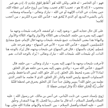
فهو – أي الحاصر – له قاهر، ولكن الله:
هُوَ ٱلْقَاهِرُ فَوْقَ عِبَادِهِ
۩، إذن هو غير
محجوب – لا إله إلا هو -، عجيب! كلام عجيب. وهذا من أروع حكم ابن عطاء الله،
حين يتحدَّث عن الذات الإلهية أو عن الله – تبارك وتعالى – وأسمائه وصفاته،
يأتي بالشيء البديع، أي الذي لا يُلحَق فيه – قدَّس الله سره الكريم -، من أعجب
كلامه!
على كل حال حجابه النور – ونعود إليه -، لو كشفه، لأحرقت سُبحات وجهه ما
انتهى إليه بصره من خلقه. السُبحات هي اللألاء والأنوار والبهاء. اللألاء والأنوار
والبهاء! هذا معنى السُبحات، جمع سُبحة، سُبحات وجهه! قال الإمام، شيخ مشايخ
المُسلِمين، النووي – قدَّس الله سره – الآتي في المنهاج – وهو شرحه على
مُسلِم، يُعرَف بالمنهاج -. قال في المنهاج عن سُبحات وجهه، قال يُراد بالوجه هنا
الذات. أي سُبحات الله، سُبحات الله – تبارك وتعالى -! يُراد بالوجه الذات. نعم.
لأحرقت سُبحات وجهه ما انتهى إليه بصره – تبارك وتعالى – من خلقه. قال
النووي – قدَّس الله سره – والذي ينتهي إليه بصره من خلقه هو كل الخلق.
لماذا؟ لأن بصره مُحيط بكل الخلق. إذن كل خلق الله، ليس الدنيا فقط، وليس
السماوات السبع، وليس الجنة والنار، كل الخلق، الذي لا نعلمه. ما القدر الذي
نعلمه من خلق الله؟ يسير وقليل جداً جداً. كل الخلق يحترق في لحظة!
فَلَمَّا
تَجَلَّى رَبُّهُ لِلْجَبَلِ جَعَلَهُ دَكًّا وَخَرَّ مُوسَى صَعِقًا
۩.
رُويَ بإسناد حسن، عن ثابت البُناني، عن أنس بن مالك، عن رسول الله – عليه
الصلاة وأفضل السلام -، أنه قال ما تجلى ربنا للجبل، إلا بهذا المقدار. وحلَّق
النبي – عليه الصلاة وأفضل السلام – بين السبابة والإبهام، هكذا! الله تجلى بهذا