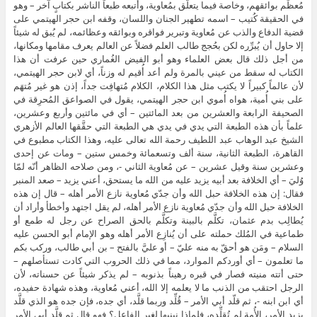
مُعظَم بوائقهم، وخاصة فيما يتعلَّق بمُعاوية، وأتبعه طبعاً الناشر بكتابٍ آخر – وهو
في الحقيقة كُتيب – اسمه تطهير الجنان واللسان، وقفه ابن حجر الهيتمي على
قضية الدفاع والذب عن مُعاوية وتبرير فواقره وبوائقه وعظائمه، لم يُبق له شيئاً
إلا حاول أن يُبرِّره لكن بحُجج طالب العلم فضلاً عن العالم يعرف مقامها ومكانها،
من أجل ذلك قال بعض العلماء وهو أبو الفيض الغُماري حين عرفت أن هذا
الكتاب له سقط من عيني بالمرة ولم أعد أُقيم له وزناً، أي لابن حجر الهيتمي،
لأن عالماً كبيراً لا يكتب مثل هذا الكلام، الكلام مُتهافِت جداً، إذن هو غير مُتهَم
على بني أُمية، هواه أُموي ابن حجر الهيتمي، يقول في الصواعق المُحرِقة في
الصحيفة الرابعة والعشرين من بعد المائتين – أي في مائتين وأربع وعشرين،
علماً بأن هذه الطبعة التي يدي في يدي هي الطبعة التي حقَّقها العالم الأزهري
الشيخ عبد الوهاب عبد اللطيف رحمة الله تعالى عليه، وهذا الكتاب مطبوع في
القاهرة، الطبعة الثانية، سنة ألف وتسعمائة وخمس ستين – ومات عن إحدى
وعشرين سنة وقيل عشرين – عن مُعاوية الثاني -، ومن صلاحه الظاهر أنّه لمّا
وُليَ – أي الخلافة بعد أبيه يزيد عليه من الله ما يستحق، أعني يزيد – صعد المنبر
فقال: إن هذه الخلافة حبل الله وأن جدّي مُعاوية نازع الأمر أهله – قال إن هذه
الخلافة حبل الله وأن جدّي مُعاوية نازع الأمر أهله، لم يقل اجتهد وأخطأ وأراد أن
يُطالِب بدم عثمان، تكلَّم بالبينة وتكلَّم بالحق الصراح عن رجل له طمع أو
طماعية في المُلك حملته على أن يُنازِع الأمر أهله وهو الإمام أبو الحسن عليه
السلام – ومَن هو أحقّ به منه عليّ – أو عليَّ بالفتح – بن أبي طالب، وركب بكم
ما تعلمون – أي أوردكم الموارد، مما في ذلك الحروب التي كادت تستأصلهم –
حتى أتته منيته فصار في قبره رهيناً بذنوبه – لم يذكر شيئاً عن حسناته، لأن
الرجل احتقب من الذنب ما لا يعلمه إلا الله، أعني مُعاوية، وهذه شهادة حفيده،
أي ابن ابنه -، ثم قلّد أبي الأمر – قُلِّد وربما قلَّد، أي جده، فإن جده هو الذي قلَّد
يزيد الأمر، الأُمة لم تُقلِّده، فلماذا نبنيها لغير الفاعل؟ فهو قال ثم قلَّد أبي الأمر