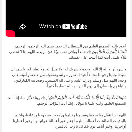
أعوذ بالله السميع العليم من الشيطان الرجيم، بسم الله الرحمن الرحيم،
الْحَمْدُ
لِلَّهِ
رَبِّ
الْعَالَمِينَ
۩، حمداً يُوافي نعمه ويُكافئ مزيده. اللهم إنا لا نُحصي
ثناءً عليك، أنت كما أثنيت على نفسك.
وأشهد أن لا إله إلا الله، وحده لا شريك له، ولا مثيل له، ولا نظير له، وأشهد أن
سيدنا ونبينا وحبيبنا محمداً عبد الله، ورسوله، وصفوته من خلقه، وأمينه على
وحيه. اللهم صل وسلم وبارك عليه، وعلى آله الطيبين، وصحابته المُبارَكين،
وأتباعهم بإحسانٍ إلى يوم الدين، وسلم تسليماً كثيراً.
سُبْحَانَكَ لَا عِلْمَ لَنَا إِلَّا مَا عَلَّمْتَنَا إِنَّكَ أَنتَ الْعَلِيمُ الْحَكِيمُ
۩، ربنا تقبَّل منا، إنك أنت
السميع العليم، وتُب علينا يا مولانا، إنك أنت التوّاب الرحيم.
اللهم ربنا تقبَّل منا صلاتنا وصيامنا وقيامنا وركعونا وسجودنا ودعاءنا، واختم
بالباقيات الصالحات أعمالنا. اللهم اجعل خير أعمالنا خواتيمها، وخير أعمارنا
أواخرها، وخير أيامنا يوم نلقاك، يا رب العالمين.