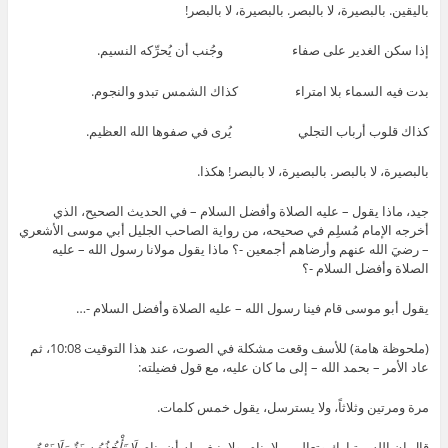
باليقين. بالبصيرة، لا بالبصر. بالبصيرة، لا بالبصر!
إذا سكن الغدير على صفاء وجُنب أن يُحرِّكه النسيم.
بدت فيه السماء بلا امتراء كذاك الشمس تبدو والنجوم.
كذاك قلوب أرباب التجلي يُرى في صفوها الله العظيم.
بالبصيرة، لا بالبصر. بالبصيرة، لا بالبصر! هكذا.
جيد، ماذا يقول – عليه الصلاة وأفضل السلام – في الحديث الصحيح، الذي
أخرجه الإمام مُسلِم في صحيحه، من رواية الصاحب الجليل أبي موسى الأشعري
– رضيَ الله عنهم وأرضاهم أجمعين -؟ ماذا يقول مولانا رسول الله – عليه
الصلاة وأفضل السلام -؟
يقول أبو موسى قام فينا رسول الله – عليه الصلاة وأفضل السلام -…
(ملحوظة هامة) للأسف وقعت مشكلة في الصوت، عند هذا التوقيت 10:08، ثم
عاد الأمر – بحمد الله – إلى ما كان عليه، مع قول فضيلته:
مرة ومرتين وثلاثاً، ولا يسترسل، يقول خمس كلمات.
قال إن الله – تبارك وتعالى – لا ينام، ولا ينبغي له أن ينام.
لَا تَأْخُذُهُ سِنَةٌ وَلَا نَوْمٌ