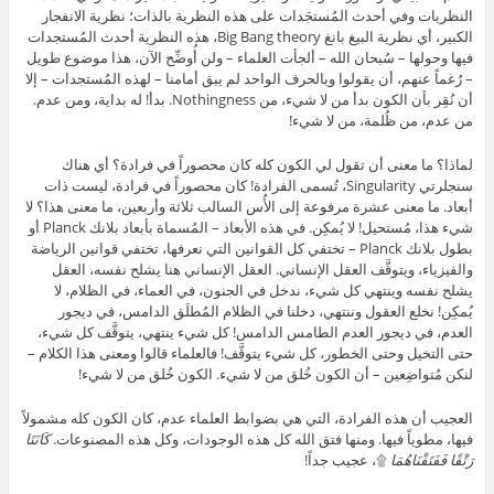
النظريات وفي أحدث المُستجَدات على هذه النظرية بالذات؛ نظرية الانفجار
الكبير، أي نظرية البيغ بانغ Big Bang theory، هذه النظرية أحدث المُستجدات
فيها وحولها – سُبحان الله – ألجأت العلماء – ولن أُوضِّح الآن، هذا موضوع طويل
– رُغماً عنهم، أن يقولوا وبالحرف الواحد لم يبق أمامنا – لهذه المُستجدات – إلا
أن نُقِر بأن الكون بدأ من لا شيء، من Nothingness. بدأ! له بداية، ومن عدم.
من عدم، من ظُلمة، من لا شيء!
لماذا؟ ما معنى أن تقول لي الكون كله كان محصوراً في فرادة؟ أي هناك
سنجلرتي Singularity، تُسمى الفرادة! كان محصوراً في فرادة، ليست ذات
أبعاد. ما معنى عشرة مرفوعة إلى الأُس السالب ثلاثة وأربعين، ما معنى هذا؟ لا
شيء هذا، مُستحيل! لا يُمكِن. في هذه الأبعاد – المُسماة بأبعاد بلانك Planck أو
بطول بلانك Planck – تختفي كل القوانين التي نعرفها، تختفي قوانين الرياضة
والفيزياء، ويتوقَّف العقل الإنساني. العقل الإنساني هنا يشلح نفسه، العقل
يشلح نفسه وينتهي كل شيء، ندخل في الجنون، في العماء، في الظلام، لا
يُمكِن! نخلع العقول وننتهي، دخلنا في الظلام المُطلَق الدامس، في ديجور
العدم، في ديجور العدم الطامس الدامس! كل شيء ينتهي، يتوقَّف كل شيء،
حتى التخيل وحتى الخطور، كل شيء يتوقَّف! فالعلماء قالوا ومعنى هذا الكلام –
لنكن مُتواضِعين – أن الكون خُلق من لا شيء. الكون خُلق من لا شيء!
العجيب أن هذه الفرادة، التي هي بضوابط العلماء عدم، كان الكون كله مشمولاً
فيها، مطوياً فيها. ومنها فتق الله كل هذه الوجودات، وكل هذه المصنوعات.
كَانَتَا
رَتْقًا فَفَتَقْنَاهُمَا
۩، عجيب جداً!