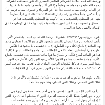
ورحمة الله على العلّامة الفيزيائي العالمي المصري الدكتور مُصطفى مُشرفة،
رحمة الله عليه رحمة واسعة. وطبعاً هذا كان أكبر وأعظم ثمانية علماء فيزياء
في العالم، وعنده مقالة عجيبة جداً جداً عن الفيزياء والتصوف، مقالة غريبة جداً
جداً! عكس تماماً مقالة برتراند راسل Bertrand Russell، التي قرأت طرفاً
منها، عن المنطق والتصوف، يُريد أن يُثبِت بها المنطق والتصوف. هذا عن
المنطق والتصوف، وهذا عن الفيزياء والتصوف. يُثبِت بها حقائق الإيمان، حقائق
الإيمان واليقين وقواعد الدين.
يقول البروفيسور Professor مُشرفة – رحمة الله تعالى عليه – باختصار الآتي،
لخَّص الجواب عن هذا السؤال بكلمتين بليغتين. قال ما هو الكون؟ يقولون مادة.
وما المادة إلا شُعاع تكثَّف. وما الشُعاع، إلا مادة تشععت. يا سلام! هذا مُلخّص
نظرية مَن؟ أينشتاين Einstein. في المُعادَلة بين المادة والطاقة، أليس كذلك؟
هذا هو. المادة شُعاع تكثَّف، والشُعاع ما هو؟ مادة تشععت، مادة تشععت! شُعاع
تكثَّف، أو مادة تشععت. هذا هو الكون! فالأصل فيه النور إذن، الأصل فيه النور.
وهذا النور يسري في كل مُكوّنات الوجود، المادي على الأقل، الذي نعرفه، أليس
كذلك؟ كله! ما دام كله طاقة، إذن هذا هو النور، يسري في أدق المُكوّنات.
ولكن المُهِم هنا أن نُدرِك أن هناك نورين –
اللَّهُ نُورُ السَّمَاوَاتِ وَالْأَرْضِ
۩ -؛
هناك النور المُحس، وهناك النور الباطن. وهذا مُهِم جداً جداً.
نبدأ من النور المُحس. النور المُحس، ما هي أخص خصائصه؟ هل يُرى؟ هل
ترون النور أنتم؟ مُغفَّل الذي يحسب أنه يرى النور، لا يستطيع أحد أن يرى النور.
لا يُمكِن أن يقول أحد بل أنا أراه، أعمل بعيني هكذا، وأرى هذه الأشعة. أنت
تعرف ماذا ترى؟ ترى انعكاس الشعاع على أشفارك، على الشعر في العينين.