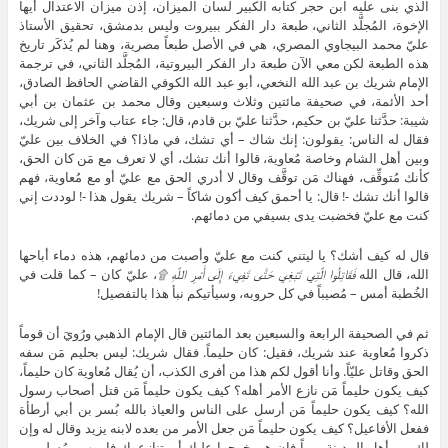
الذي بنى عليه ابن حجر كتابه الكبير لسان الميزان، إذن ميزان الاعتدال أيها
الإخوة، المُجلَّد الثاني، طبعة دار الفكر ببيروت وليس بدمشق، تحقيق الأستاذ
عليّ محمد البيجاوي المصري، هي في الأصل طبعاً مصرية، وهنا لم يُذكَر تاريخ
هذه الطبعة لكن معي الآن طبعة دار الفكر البيروتية، المُجلَّد الثاني، في ترجمة
الإمام شريك بن عبد الله النخعي، أبو عبد الله الكوفي القاضي الحافظ الصادق،
أحد الأئمة، في صحيفة مائتين وثلاث وسبعين وقال محمد بن عثمان بن أبي
شيبة: حدَّثنا عليّ بن حكيم، حدَّثنا عليّ بن قادم، قال: جاء عتاب وآخر إلى شريك،
فقال له الناس: يقولون: إنك شاك – أي تشك، في ماذا؟ في الخلاف بين عليّ
وبين أهل الشام وخاصة مُعاوية، قالوا أنك تشك، أي لا تعرف مع مَن كان الحق،
كأنك مُتوقِّف، فهناك مَن توقَّف وقال لا أدري الحق مع عليّ أو مع مُعاوية، فهم
قالوا أنك تشك -! قال: يا أحمق كيف أكون شاكاً – شريك يقول هذا -! لوددت إني
كنت مع عليّ فخضبت يدى بسيفي من دمائهم.
قال له كيف أشك؟ يا ليتني كنت مع عليّ وأصبت من دمائهم، هذه دماء أباحها
الله، قال الله
فَقَاتِلُوا الَّتِي تَبْغِي حَتَّى تَفِيءَ إِلَى أَمْرِ اللَّهِ ۩
، عليّ كان – كما قلت في
الخُطبة أمس – مُصيباً في كل حروبه، وسيأتيكم نبأ هذا بالتفصيل!
ثم في الصحيفة الرابعة والسبعين بعد المائتين قال الإمام الذهبي ورُويَ أن قوماً
ذكروا مُعاوية عند شريك، فقيل: كان حليماً. فقال شريك: ليس بحليم مَن سفه
الحق وقاتل عليّاً. وأنا أقول لكم هذا من أفرى الكذب، أن يُقال مُعاوية كان حليماً،
كيف يكون حليماً مَن نازع الأمر أهله؟ كيف يكون حليماً مَن قتل أصحاب رسول
الله؟ كيف يكون حليماً مَن أرسل على الناس والعياذ بالله بُسر بن أبي أرطأة
ففعل الأفاعيل؟ كيف يكون حليماً مَن جعل الأمر من بعده لابنه يزيد وقال له وإن
لك من أهل المدينة يوماً فإن هم خرجوا عليك أو يتنازعوك فارمهم بمُسلِم بن