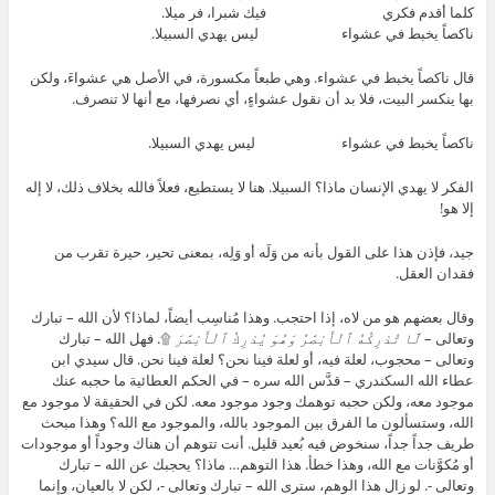
كلما أقدم فكري فيك شبرا، فر ميلا.
ناكصاً يخبط في عشواء ليس يهدي السبيلا.
قال ناكصاً يخبط في عشواء. وهي طبعاً مكسورة، في الأصل هي عشواءَ، ولكن
بها ينكسر البيت، فلا بد أن نقول عشواءٍ، أي نصرفها، مع أنها لا تنصرف.
ناكصاً يخبط في عشواء ليس يهدي السبيلا.
الفكر لا يهدي الإنسان ماذا؟ السبيلا. هنا لا يستطيع، فعلاً فالله بخلاف ذلك، لا إله
إلا هو!
جيد، فإذن هذا على القول بأنه من وَلَه أو وَلِه، بمعنى تحير، حيرة تقرب من
فقدان العقل.
وقال بعضهم هو من لاه، إذا احتجب. وهذا مُناسِب أيضاً، لماذا؟ لأن الله – تبارك
وتعالى –
لَّا تُدْرِكُهُ ٱلْأَبْصَٰرُ وَهُوَ يُدْرِكُ ٱلْأَبْصَٰرَ
۩. فهل الله – تبارك
وتعالى – محجوب، لعلة فيه، أو لعلة فينا نحن؟ لعلة فينا نحن. قال سيدي ابن
عطاء الله السكندري – قدَّس الله سره – في الحكم العطائية ما حجبه عنك
موجود معه، ولكن حجبه توهمك وجود موجود معه. لكن في الحقيقة لا موجود مع
الله، وستسألون ما الفرق بين الموجود بالله، والموجود مع الله؟ وهذا مبحث
طريف جداً جداً، سنخوض فيه بُعيد قليل. أنت تتوهم أن هناك وجوداً أو موجودات
أو مُكوَّنات مع الله، وهذا خطأ. هذا التوهم… ماذا؟ يحجبك عن الله – تبارك
وتعالى -. لو زال هذا الوهم، سترى الله – تبارك وتعالى -، لكن لا بالعيان، وإنما