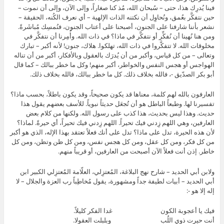
فينا يُدرِك هذا، حتى – سُبحان الله، مُذ كنا صغاراً، وإلى الآن، وإلى أن نموت –
حين نتفكَّر بعُمق، ونُحاوِل أن نكتنه الذات الإلهية – أي نعرف الكُنه، الحقيقة –
نشعر بأننا شارفنا على الجنون، أصبحنا على أعتاب الجنون، فنُمسِك مُباشَرةً.
ومن هنا نُهينا أن نُفكِّر أو نتفكَّر في ماذا؟ في ذات الله. وأُمِرنا أن نتفكَّر في
مخلوقات الله. لا تتفكَّروا في ذات الله، تهلكوا. هلاك، جنون! لأنه أكبر – تبارك
وتعالى – من كل قياس، وأكبر من أن يُدرَك بالعقول وبالأفكار، أكبر من أن تناله
الهواجس أو هجس النفس والخواطر، أكبر منهم! وكل ما خطر ببالك – كما قال
أبو بكر الصدّيق -، فالله بخلاف ذلك. كل ما خطر ببالك، فالله بخلاف ذلك.
العارفون بالله لهم كلمة، معناها قد يكون صحيحاً، وقد يكون باطلاً، بحسب ماذا؟
تفسيرنا لها. وطبعاً الباطل هو أن تُجعَل حديثاً نبوياً. للأسف بعضهم يقول هذا
حديث. وهذا ليس بحديث، هذا كذب على رسول الله. ولكنها من كلام بعض
العارفين، وهي اللهم زِدني فيك تحيراً. اللهم زِدني فيك تحيراً، أي حيرةً. لماذا؟
لأن هذه الحيرة، تدل على ماذا؟ تدل على أنك فعلاً تعتقد بهذا الإله، الذي هو أكبر
من كل فكر، ومن كل عقل، ومن كل هجس نفس، ومن كل ظن وتظن، ومن كل
خاطر. إذن أنت فعلاً الآن أصبحت من العارفين، أو قريباً منهم.
ولابن أبي الحديد – شارح نهج البلاغة، المُعتزِلي، العلّامة المُعتزِلي الكبير ابن
أبي الحديد – أبيات لطيفة جداً ومشهورة، يقول مُخاطِباً رب العزة والجلال – لا
إله إلا هو -:
فيك يا أعجوبة الكون غدا الفكر كليلاً.
أنت حيرت ذوي اللُب وبلبلت العقولا.