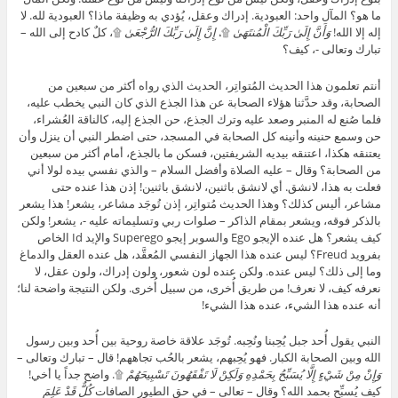
ما هو؟ المآل واحد: العبودية. إدراك وعقل، يُؤدي به وظيفة ماذا؟ العبودية لله. لا
إله إلا الله!
وَأَنَّ إِلَىٰ رَبِّكَ الْمُنتَهَىٰ
۩،
إِنَّ إِلَىٰ رَبِّكَ الرُّجْعَىٰ
۩، كلٌ كادح إلى الله –
تبارك وتعالى -، كيف؟
أنتم تعلمون هذا الحديث المُتواتِر، الحديث الذي رواه أكثر من سبعين من
الصحابة، وقد حدَّثنا هؤلاء الصحابة عن هذا الجذع الذي كان النبي يخطب عليه،
فلما صُنع له المنبر وصعد عليه وترك الجذع، حن الجذع إليه، كالناقة العُشراء،
حن وسمع حنينه وأنينه كل الصحابة في المسجد، حتى اضطر النبي أن ينزل وأن
يعتنقه هكذا، اعتنقه بيديه الشريفتين، فسكن ما بالجذع، أمام أكثر من سبعين
من الصحابة؟ وقال – عليه الصلاة وأفضل السلام – والذي نفسي بيده لولا أني
فعلت به هذا، لانشق. أي لانشق باثنين، لانشق باثنين! إذن هذا عنده حتى
مشاعر، أليس كذلك؟ وهذا الحديث مُتواتِر، إذن تُوجَد مشاعر، يشعر! هذا يشعر
بالذكر فوقه، ويشعر بمقام الذاكر – صلوات ربي وتسليماته عليه -، يشعر! ولكن
كيف يشعر؟ هل عنده الإيجو Ego والسوبر إيجو Superego والإيد Id الخاص
بفرويد Freud؟ ليس عنده هذا الجهاز النفسي المُعقَّد، هل عنده العقل والدماغ
وما إلى ذلك؟ ليس عنده. ولكن عنده لون شعور، ولون إدراك، ولون عقل، لا
نعرفه كيف، لا نعرف! من طريق أُخرى، من سبيل أُخرى. ولكن النتيجة واضحة لنا؛
أنه عنده هذا الشيء، عنده هذا الشيء!
النبي يقول أُحد جبل يُحِبنا ونُحِبه. تُوجَد علاقة خاصة روحية بين أُحد وبين رسول
الله وبين الصحابة الكبار. فهو يُحِبهم، يشعر بالحُب تجاههم! قال – تبارك وتعالى –
وَإِنْ مِنْ شَيْءٍ إِلَّا يُسَبِّحُ بِحَمْدِهِ وَلَكِنْ لَا تَفْقَهُونَ تَسْبِيحَهُمْ
۩. واضح جداً يا أخي!
كيف يُسبِّح بحمد الله؟ وقال – تعالى – في حق الطيور الصافات
كُلٌّ قَدْ عَلِمَ