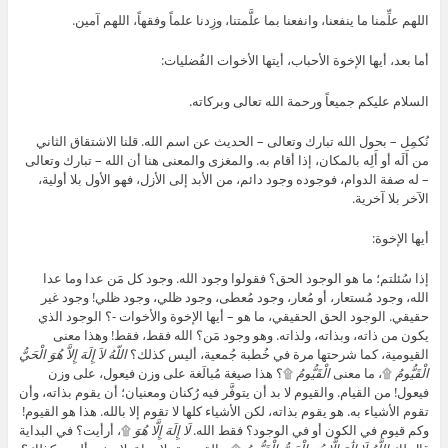
اللهم علِّمنا ما ينفعنا، وانفعنا بما علَّمتنا، وزِدنا علماً وفقهاً، اللهم آمين.
أما بعد، أيها الإخوة الأحباب، أيتها الأخوات الفُضليات:
السلام عليكم جميعاً ورحمة الله تعالى وبركاته.
نُكمِل – بحول الله تبارك وتعالى – الحديث عن اسم الله. قلنا الاشتقاق الثاني
من أَلَه أو أَلِه بالمكان، إذا أقام به. والمغزى والمعنى هنا أن الله – تبارك وتعالى
– له صفة الدوام، فوجوده وجود دائم، من الأبد إلى الأزل، فهو الأول بلا أولية،
الآخر بلا آخرية.
أيها الإخوة:
إذا سُئلتم؛ ما هو الوجود الحق؟ فقولوا وجود الله. وجود كل مَن عدا وما عدا
الله، وجود مُستعار، أو مُعار، وجود مُعطى، وجود ظلي، وجود ظلي! وجود غير
حقيقي. الوجود الحق الحقيقي، ما هو – أيها الإخوة والأخوات -؟ الوجود الذي
يكون من ذاته، وبذاته، ولذاته. وهو وجود مَن؟ الله فقط، فقط! وهذا معنى
القيومية، كما شرحتها مرة في خُطبة جُمعية، أليس كذلك؟
اللّهُ لاَ إِلَهَ إِلاَّ هُوَ الْحَيُّ
الْقَيُّومُ
۩، ما معنى
الْقَيُّومُ
۩؟ هذا صيغة مُبالَغة على وزن فيعول، على وزن
فيعول! من القيام. والقيوم لا بد أن يتوفَّر فيه رُكنان ومعنيان؛ أن يقوم بذاته، وأن
تقوم الأشياء به. هو يقوم بذاته، لكن الأشياء كلها لا تقوم إلا بالله. هذا هو القيوم!
وكم قيوم في الكون أو في الوجود؟ فقط الله.
لَا إِلَهَ إِلَّا هُوَ
۩، أرأيت؟ في البداية