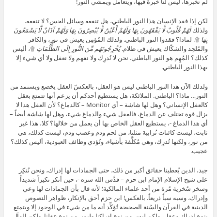
لم نخبرها، ليس لنا خبرة فيها، ويتعامل ويمشي النور!
لكن إذا فقد الإنسان هذا النور الباطني، هل تنفعه وسائل الحس؟ لا تنفعه.
ولذلك
لَهُمْ قُلُوبٌ لَّا يَفْقَهُونَ بِهَا وَلَهُمْ أَعْيُنٌ لَّا يُبْصِرُونَ بِهَا وَلَهُمْ آذَانٌ لَّا يَسْمَعُونَ
بِهَا
۩. لماذا؟ فقدوا النور الباطني. ولذلك المُؤمِن يعيش في نور، والكافر
والمُلحِد والشكّاك يعيش في ظلام.
يُخْرِجُونَهُم مِّنَ النُّورِ إِلَى الظُّلُمَاتِ
۩، أليس
كذلك؟ المُهِم هو النور الباطني. نحن لا نُدرِك ولا نفهم ولا نعقل ولا أي شيء إلا
بهذا النور الباطني.
ولذلك الآن هذا النور الباطني ليس هو العقل، بالعكسّ العقل يخضع ويستمد من
النور… ماذا؟ الباطني. الملائكة، هل يستطيع أحدكم أن يزعم أنها تتمتع بعقل
كالعقل الإنساني؟ وهل لها شاشة – أي Monitor – كالدماغ؟ لأن العقل هذا لا
يزال قوة تختلف عن الدماغ، فالعقل شيء والدماغ شيء، وهل لها شاشة أيضاً –
أي هذا الدماغ -، يستطيع العقل الخاص بها أن يعمل من خلالها؟ كلا، هذا غير
ثابت، ليست كائنات تُرابية مثلنا، من لحم ودم وعصب ودم، ليست كذلك، هي
من نور، ولكنها تُدرِك، وهي مُكلَّفة بأشياء، وتُؤدي وظائف العبودية، أليس كذلك؟
عجيب.
جيد، الدين يُعطينا حقائق أكبر من ذلك، حتى الجمادات لها إدراك، ونحن نُنكِر
على شيخ الإسلام الإمام ابن حزم – قدَّس الله سره -، حين أنكر نكيراً شديداً
وسخر سُخرية مُرة من أحد علماء المالكية؛ لأنه قال بأن الجمادات لها وعي
وإدراك، وسبه سباً ذريعاً. بالعكس! ابن حزم أحق بالإنكار، ظواهر النصوص
الدينية في القرآن والسُنة الصحيحة تُؤكِّد أنه ما من شيء في الوجود إلا ويتمتع
بنوع إدراك وعقل، ولكن ليس من نوع إدراكنا وليس من نوع عقلنا. ولكن المآل