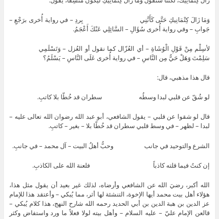
وَمَا زَالَ كِتْمَانِيكِ حَتَّى كَأَنَّنِي بِردِ – في رواية أُخرى برَجْعِ –
جَوابِ – وفي رواية أُخرى سُؤَالِ – السَّائِلِي عَنْكَ أَعْجَمُ.
لأسِلْم مِنْ قَوْلِ الْوُشَاةِ – أي العُزّال كما نقول أو العُزل – وَتَسْلَمِي
سَلِمْتَ وَهَلْ حَيٌّ مِن النَّاسِ – في رواية أُخرى عَلَى النَّاسِ – يَسْلَمُ؟
قال هذا مذهبي، قال:
لو شُقّ عن قلبي لبدا وسطُه سطران قد خُطّا بلا كاتبِ.
قال لو شقوا عن قلبي – يقول الشافعي، أبو عبد الله رضوان الله تعالى عليه –
لبدا – لظهر – في وسط قلبي سطران قد خُطّا بلا – بغير – كاتبِ.
الشرع والتوحيد في جانب وحبُّ أهلُ البيت – آل محمد – في جانبِ.
إن كنتُ فيما قلته كاذباً فلعنة الله على الكاذبِ.
الله أكبر، رضيَ الله عن الشافعي وأرضاه، لذلك غير بعيد أن يقول مثل هذا،
هؤلاء أهل بيت محمد أيها الإخوة، التنشئة لها أثر، مما يُبكي – وأعتقد هذا للإمام
عز الدين بن هبة الدين بن أبي الحديد رحمه الله شارح النهج، هذا كلام يُبكي –
قالعن الإمام عليّ – عليه السلام – وأهل بيته لولا فعلاً ما ورد واستفاض وكثر