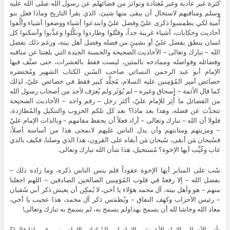
كثرة غير عادية وغير مُعتادة وتواتر من فضائهلم عن رسول الله صلى الله عليه
وسلم ومناقبهم لاستحال أن يبقى منها شيئ، الذي يقرأ التاريخ وماذا فعل بنو
أُمية لكي يطمسوا ذكرى عليّ وفضل عليّ وابتدعوا أشياء ووضعوا أشياء وألَّفوا
أحاديث وحكايات، أشياء غريبة جداً، وقتَّلوا وطاردوا ونكَّلوا وعذَّبوا وأسكتوا كل
لسان ينطق بفضل عليّ أو بشيئٍ من فضله وفضل أهل بيته، ورغم ذلك بفضل
الله – تبارك وتعالى – الأحاديث الصحيحة والحسنة الجيدة التي بلغتنا عن مناقبه
وفضائله وفواضله وممادحه بالمئين، ليست فقط بالعشرات، حتى صنَّف فيها
الإمام أبو عبد الرحمن النسائي صاحب السُنن الكتاب الشهير ومُختصَره
خصائص أمير المُؤمِنين عليه السلام، مُجلَّد كبير فقط في خصائص عليّ، لذلك
كما قال الأئمة – إسحاق وغيره – لم يُؤثَر ولم يُعرَف لأحد من أصحاب رسول الله
من الفضائل ما أُثِر للإمام عليّ، أكثر رجل – رقم واحد – الأحاديث الصحيحة
تتحدَّث عن فضله، وهذا بعد ماذا؟ بعد كل تلكم الحروب والتنكيل والمُطارَدة،
فلولا أن الله – تبارك وتعالى – أراد فعلاً أن يحفظ مقامهم – وبالذات الإمام عليّ
– ومزيتهم ومثابتهم وأن يدل الناس عليهم لانمحى هذا من أساسه أصلاً،
فسُبحان مَن أبقى، سُبحان مَن أبقاه على القرون، هذا الذي وصلنا، فكيف بالذي
غاب وغُيِّب أيها الإخوة؟ مُستحيل، هذا شأن الله تبارك وتعالى.
سُب على المنابر أيها الإخوة عقوداً فلم ينس الناس ذكره، وما زاده ذلك –
بفضل الله – إلا رفعةً في قلوب المُؤمِنين الصالحين الصادقين – اللهم اجعلنا
منهم – هو وأهل بيته، آل محمد هؤلاء يا أخي، لا يُمكِن أن يعيش ذكر أبي سُفيان
– رئيس الأحزاب وكهف النفاق – ويُطمَس ذكر آل محمد، هذا عجيب يا أخي،
معاذ الله وحاشا لله أن يسمح بهذاولم يسمح به، لم يسمح به تبارك وتعالى!
نأتي الآن إلى الإمام الأعمش والإمام ابن المُبارَك والإمام مسروق، ماذا قالوا؟