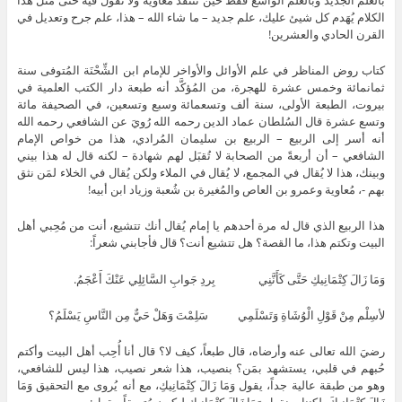
بالعلم الجديد وبالعلم الواسع فقط حين تنتقد مُعاوية ولا تقول فيه حتى مثل هذا
الكلام يُهَدم كل شيئ عليك، علم جديد – ما شاء الله – هذا، علم جرح وتعديل في
القرن الحادي والعشرين!
كتاب روض المناظر في علم الأوائل والأواخر للإمام ابن الشِّحْنَة المُتوفى سنة
ثمانمائة وخمس عشرة للهجرة، من المُؤكَّد أنه طبعة دار الكتب العلمية في
بيروت، الطبعة الأولى، سنة ألف وتسعمائة وسبع وتسعين، في الصحيفة مائة
وتسع عشرة قال السُلطان عماد الدين رحمه الله رُويَ عن الشافعي رحمه الله
أنه أسر إلى الربيع – الربيع بن سليمان المُرادي، هذا من خواص الإمام
الشافعي – أن أربعةً من الصحابة لا تُقبَل لهم شهادة – لكنه قال له هذا بيني
وبينك، هذا لا يُقال في المجمع، لا يُقال في الملاء ولكن يُقال في الخلاء لمَن نثق
بهم -، مُعاوية وعمرو بن العاص والمُغيرة بن شُعبة وزياد ابن أبيه!
هذا الربيع الذي قال له مرة أحدهم يا إمام يُقال أنك تتشيع، أنت من مُحِبي أهل
البيت وتكتم هذا، ما القصة؟ هل تتشيع أنت؟ قال فأجابني شعراً:
وَمَا زَالَ كِتْمَانِيكِ حَتَّى كَأَنَّنِي بِردِ جَوابِ السَّائِلِي عَنْكَ أَعْجَمُ.
لأسِلْم مِنْ قَوْلِ الْوُشَاةِ وَتَسْلَمِي سَلِمْتَ وَهَلْ حَيٌّ مِن النَّاسِ يَسْلَمُ؟
رضيَ الله تعالى عنه وأرضاه، قال طبعاً، كيف لا؟ قال أنا أُحِب أهل البيت وأكتم
حُبهم في قلبي، يستشهد بمَن؟ بنصيب، هذا شعر نصيب، هذا ليس للشافعي،
وهو من طبقة عالية جداً، يقول وَمَا زَالَ كِتْمَانِيكِ، مع أنه يُروى مع التحقيق وَمَا
زَالَ كِتْمَانِيكَ، لكننا سنقول وَمَا زَالَ كِتْمَانِيكِ ليكون مُتسِقاً، يقول: