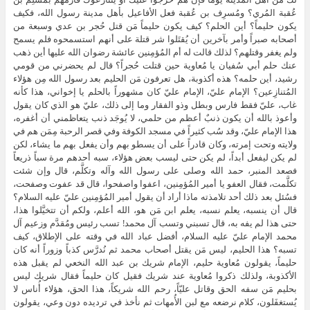
عُقبة المُري؟ ومُسرِف بن عُقبة فعل الأفاعيل بأهل مدينة رسول الله، فكيف
يكون حليماً؟ أين الحلم؟ كيف يكون حليماً مَن قتل حُجر بن عدي وسبعة من
أصحابه صبراً وأمر بآخرين أن يُقتَلوا شر قتلة على أنهم استسمحوه فلم يسمح
ولم يغفر وقتلهم؟ لذلك قالت له أم المُؤمِنين عائشة رضوان الله عليها أين ذهب
عنك حلم أبي سُفيان يا مُعاوية حين قتلت حُجراً؟ قال لم يحضرني من قومي
رشيد، أين حلمه؟ هذه أكذوبة، هل تعرفون مَن الحليم بعد رسول الله مِن هؤلاء
المُتنازِعين؟ الإمام عليّ، الإمام عليّ كان مشهوراً بالحلم يا إخواني، هذا كأنه
غاب، عليّ فقط فارس وبطل وذو الفقار وما إلى ذلك، عليّ هو الذي كان يقول
وأعوذ بالله أن يكون ذنبٌ أعظم من حلمي، لا يُوجَد ذنب يتعاظمني أن أغفره،
هذا الإمام عليّ، وقد سُب كثيراً في مسجد الكوفة وفي قصر الرحبة مِمَن هم في
ولايته وتحت إمرته، وكان قادراً على أن يسطو بهم وأن يفعل بهم ما يشاء، لكن
لم يكن ليفعل أبداً، لم يكن حتى ليسب بعض هؤلاء، سبه أحدهم مرة سباً ذريعاً
فصعد المنبر، حمد الله وصلى على رسول الله وآله وتكلَّم، قال وإن شئت
تكلَّمت، فقال العفو يا أمير المُؤمِنين، اعفوا واصفحوا، قال قد عفوت وصفحت،
فسُئل بعد ذلك أحد تلامذته ماذا أراد أن يقول أمير المُؤمِنين عليّ عليه السلام؟
قال أن ينسبه، يعلم نسبه، يعلم ابن مَن هو، الله أعلم، ولكم أن تتخيَّلوا هذا،
حتى هذا لم يفه به، قال تسبني وتسب آل محمد! تسب رئيس ومُقدَّم وزعيم آل
محمد الإمام عليّ عليه السلام، أفضل عباد الله في وقته على الإطلاق، كيف
تسبه؟ هذا الحليم، ليس مَن يقتل أصحاب محمد ثم نُدرَّس كذباً وزوراً أنه كان
حليماً، يقولون مُعاوية حليم، الإمام شريك بن عبد الله النخعي لم يقبل هذه
الأكذوبة، ولذلك ذكروا مُعاوية عند شريك فقيل كان حليماً فقال شريك ليس
بحليم مَن سفه الحق وقاتل عليّاً، رحم الله شريكاً، هذا الحق، هؤلاء أُناس لا
يُستغفَلون، كلام نرضعه مع لبن الأُمهات ثم نأخذ في ترديده دون وعي، يقولون