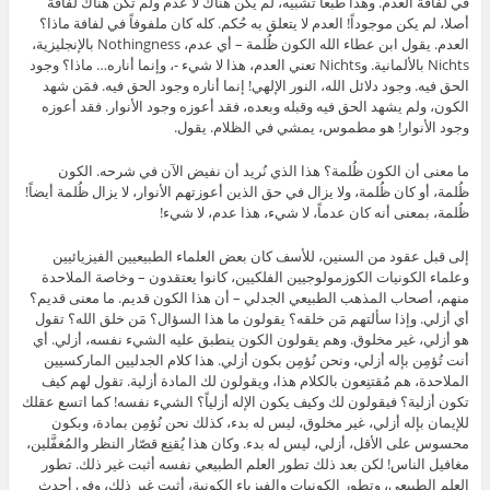
في لفافة العدم. وهذا طبعاً تشبيه، لم يكن هناك لا عدم ولم تكن هناك لفافة
أصلا، لم يكن موجوداً! العدم لا يتعلق به حُكم. كله كان ملفوفاً في لفافة ماذا؟
العدم. يقول ابن عطاء الله الكون ظُلمة – أي عدم، Nothingness بالإنجليزية،
Nichts بالألمانية. وNichts تعني العدم، هذا لا شيء -، وإنما أناره… ماذا؟ وجود
الحق فيه. وجود دلائل الله، النور الإلهي! إنما أناره وجود الحق فيه. فمَن شهد
الكون، ولم يشهد الحق فيه وقبله وبعده، فقد أعوزه وجود الأنوار. فقد أعوزه
وجود الأنوار! هو مطموس، يمشي في الظلام. يقول.
ما معنى أن الكون ظُلمة؟ هذا الذي نُريد أن نفيض الآن في شرحه. الكون
ظُلمة، أو كان ظُلمة، ولا يزال في حق الذين أعوزتهم الأنوار، لا يزال ظُلمة أيضاً!
ظُلمة، بمعنى أنه كان عدماً، لا شيء، هذا عدم، لا شيء!
إلى قبل عقود من السنين، للأسف كان بعض العلماء الطبيعيين الفيزيائيين
وعلماء الكونيات الكوزمولوجيين الفلكيين، كانوا يعتقدون – وخاصة الملاحدة
منهم، أصحاب المذهب الطبيعي الجدلي – أن هذا الكون قديم. ما معنى قديم؟
أي أزلي. وإذا سألتهم مَن خلقه؟ يقولون ما هذا السؤال؟ مَن خلق الله؟ تقول
هو أزلي، غير مخلوق. وهم يقولون الكون ينطبق عليه الشيء نفسه، أزلي. أي
أنت تُؤمِن بإله أزلي، ونحن نُؤمِن بكون أزلي. هذا كلام الجدليين الماركسيين
الملاحدة، هم مُقتنِعون بالكلام هذا، ويقولون لك المادة أزلية. تقول لهم كيف
تكون أزلية؟ فيقولون لك وكيف يكون الإله أزلياً؟ الشيء نفسه! كما اتسع عقلك
للإيمان بإله أزلي، غير مخلوق، ليس له بدء، كذلك نحن نُؤمِن بمادة، وبكون
محسوس على الأقل، أزلي، ليس له بدء. وكان هذا يُقنِع قصّار النظر والمُغفَّلين،
مغافيل الناس! لكن بعد ذلك تطور العلم الطبيعي نفسه أثبت غير ذلك. تطور
العلم الطبيعي، وتطور الكونيات والفيزياء الكونية، أثبت غير ذلك، وفي أحدث