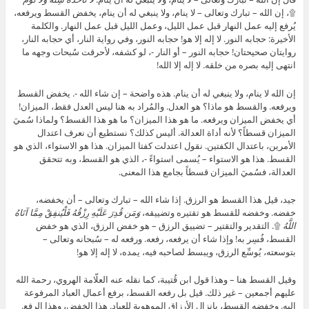
۩، إن الله – تبارك وتعالى – لا ينام، ولا ينبغي له أن ينام، يخفض القسط ويرفعه،
يُرفع إليه عمل النهار قبل عمل الليل، وعمل الليل قبل عمل النهار. والكلمة
الأخيرة: حجابه النور. لا إله إلا هو! حجابه النور، وفي رواية النار، أي حجابه النار،
روايتان صحيحتان! حجابه النور – أو النار -، لو كشفه، لأحرقت سُبحات وجهه ما
انتهى إليه بصره من خلقه. لا إله إلا الله!
إن الله لا ينام، ولا ينبغي له أن ينام. هذه واضحة – إن شاء الله -. يخفض القسط
ويرفعه. والقسط هو ماذا؟ هو العدل. والمُراد به هنا ليس العدل فقط، الميزان!
أي يخفض الميزان ويرفعه. ما هو هذا الميزان؟ ما هو هذا القسط؟ ولماذا سُميَ
الميزان قسطاً؟ لأنه أداة العدالة. أليس كذلك؟ نستطيع أن نعرف اعتدال
الأمرين، باعتدال الكفتين. نقول اعتدلت كفتا الميزان. هذا هو الاستواء، الذي هو
القسط. هذا هو الاستواء – يُسمى استواءً -، الذي هو القسط، وبه تتحقق
العدالة، فسُميَ الميزان قسطاً بجامع هذا المعنى.
جيد، قيل هذا القسط هو الرزق. إذا شاء الله – تبارك وتعالى – أن يخفضه،
خفضه. وخفضه للقسط هو تقتيره وتضييقه،
وَمَن قُدِرَ عَلَيْهِ رِزْقُهُ فَلْيُنفِقْ مِمَّا آتَاهُ
اللَّهُ
۩. التقدير والتقتير – تضييق الرزق – هو خفض الرزق، الذي هو خفض
القسط، فُسِر به! وإذا شاء أن يرفعه، رفعه. ورفعه له – سُبحانه وتعالى –
بتوسعته، يُوسِّع الرزق، ويبسط لصاحبه فيه، يمده، لا إله إلا هو!
وقيل القسط هنا – وهذا قول ابن قُتيبة، كما نقله عنه العلّامة الهروي، رحمة الله
عليهم أجمعين – غير ذلك. قيل بل رفعه القسط، برفع أعمال العباد المرفوعة
إليه. وخفضه القسط، بإنزال الأرزاق الموهوبة للعباد. هذا الخفض، وهذا الرفع.