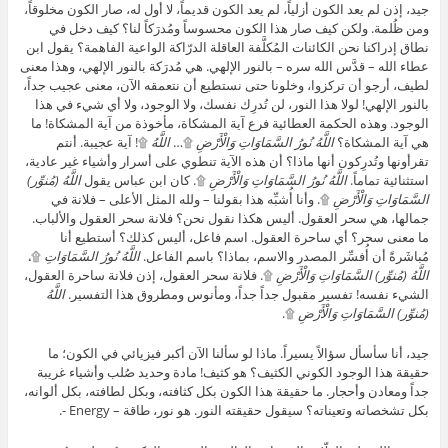
جيد، إذن لم يعد الكون أزلياً، لم يعد الكون قديماً، لا أول له، صار الكون مخلوقاً،
ومن ظُلمة. ولكن كيف صار هذا الكون محسوساً ومُدرَكاً لنا؟ كيف دخل في
نطاق إدراكنا نحن الكائنات المُكلَّفة العاقلة الدرّاكة الواعية الفاهمة؟ يقول ابن
عطاء الله – قدَّس الله سره – بالنور الإلهي. هي مُدرَكة بالنور الإلهي، وهذا معنى
لطيف، أرجو أن تركزوا، وخلونا حتى نستطيع أن نتعمقه الآن، معنى عجيب جداً،
بالنور الإلهي! لولا هذا النور، لن تُدرِك نفسك، ولا الوجود، ولا أي شيء في هذا
الوجود. وهذه الحكمة العطائية فرع آية المشكاة، مأخوذة من آية المشكاة! ما
هي آية المشكاة؟
اللَّهُ نُورُ السَّمَاوَاتِ وَالْأَرْضِ
۩…
اللَّهُ
۩! آية عجيبة. أنتم
تقرأونها وتُدرِكون أنها ماذا؟ أن هذه الآية تنطوي على أسرار وأشياء غير عادية،
استثنائية تماماً.
اللَّهُ نُورُ السَّمَاوَاتِ وَالْأَرْضِ
۩. كان ابن عباس يقول
اللَّهُ
(مُنوِّر)
السَّمَاوَاتِ وَالْأَرْضِ
۩. وأنا أُشبِّه هذا بقولنا – ولله المثل الأعلى – فلانة في
جمالها، هي سحر العقول. أليس هكذا نقول نحن؟ فلانة سحر العقول والألباب.
ما معنى سحر؟ أي ساحرة العقول. اسم فاعل، أليس كذلك؟ أستطيع أنا
مُباشَرةً أن أُفسِّر المصدر والاسم، بماذا؟ باسم الفاعل.
اللَّهُ نُورُ السَّمَاوَاتِ
۩،
اللَّهُ
(مُنوِّر)
السَّمَاوَاتِ وَالْأَرْضِ
۩. فلانة سحر العقول، إذن فلانة ساحرة العقول،
الشيء نفسه! تفسير مقبول جداً جداً، ومأنوس ومطروق هذا التفسير.
اللَّهُ
(مُنوِّر)
السَّمَاوَاتِ وَالْأَرْضِ
۩.
جيد، أنا سأسأل سؤالاً يسيراً. ماذا لو سألنا الآن أكبر فيزيائي في الكون؛ ما
حقيقة هذا الوجود الكوني الكثيف؟ هو كثيف! مادة وحديد صُلب وأشياء غريبة
جداً ومعادن وأحجار. ما حقيقة هذا الكون بكل كثافته، وبكل لطافته، بكل ألوانه،
بكل تشخصاته وتعيناته؟ سيقول حقيقته النور. هو نور، طاقة – Energy -.