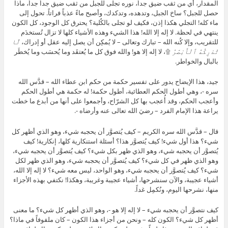
المقدار، أي من ثقب ضيق جداً، نوره تجلى للجبل من ثقب ضيق جداً جداً، ماذا
حصل للجبل؟ ساخ الجبل، وتدهده، وتدكدك، وأصبح ماءً عذباً فراتاً. تحول إلى
ماء كله! التجلي هكذا إذن، فكيف لو تجلى بالكُلية؟ يحترق كل الوجود، كل الكون
ينتهي في لحظة. لا إله إلا الله! هذا الشيء وهذه الأشياء كلها لا تزال تُستخدَم
للتقريب، وإلا كُنه الله – تبارك وتعالى – لا يُمكِن أن يصل إليه عقل أو إدراك،
لَّا
تُدْرِكُهُ ٱلْأَبْصَٰرُ
۩، لا إله إلا هو! والله فوق كل ما يُعتقَد وما يُحسَب وما يُخطَر
بالبال والخواطر.
جيد، هذا الإيضاح يدور على تفسير حكمة من حكم ابن عطاء الله – قدَّس الله
سره -، وهي أطول الحكم العطائية، أطول حكمة! له حكمة هي أطول الحكم
وأعجب الحكم، وقد أُعجب بها كل الشرّاح، وأجمعوا على أنها من أبدع ما خطت
يراعة هذا الإمام الفرد – رضيَ الله تعالى عنه وأرضاه -.
قال – قدَّس الله سره الكريم – كيف يُتصوَّر أن يحجبه شيء، وهو الذي أظهر كل
شيء؟ هذا أول شيء! كيف يُتصوَّر هذا؟ أسئلة استنكارية كلها، إنكارية! كيف
يُتصوَّر أن يحجبه شيء، وهو الذي ظهر بكل شيء؟ كيف يُتصوَّر أن يحجبه شيء،
وهو الذي ظهر في كل شيء؟ كيف يُتصوَّر أن يحجبه شيء، وهو الذي ظهر لكل
شيء؟ كيف يُتصوَّر أن يحجبه شيء، وهو الواحد، ليس معه شيء؟ لا إله إلا الله،
أشياء عجيبة، والآن سنشرحها، أشياء عجيبة وغريبة، وهكذا! نكتفي بهذه الأجزاء
منها، نشرحها اليوم، ونُكمِل غداً.
كيف نتصوَّر أن يحجبه شيء – لا إله إلا هو -، وهو الذي أظهر كل شيء؟ ما معنى
أظهر كل شيء؟ الكون كله – ونحن من أجزاء هذا الكون – كان ملفوفاً في ماذا؟