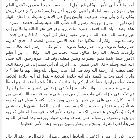
أو ربما قُلِّد أبي الأمر – وكان غير أهلٍ له – اليوم الحمد لله مِمَن يدّعون العلم
ويترسمون برسوم العلماء يدّعون أن يزيد أهل وخليفة مُمتاز وكان فتى قُريش
وكان وكان وأن بيعته شرعية، “وَلَيسَ يَصِحّ في الأذهان شيءٌ, إذا احتَاجَ النّهارُ
إلى دَليلِ” – ونازع ابن بنت رسول الله صلّى الله عليه وسلّم، فقصف عمره –
هكذا يصف أباه، الله قصف عمره، مات يزيد وهو في نحو الثالثة والثلاثين إلى
غير رحمة الله، لعنه الله -، وانبتر عقبه، وصار في قبره – كما قال في جده –
رهيناً بذنوبه – ولكم أن تتخيَّلوا هذا، نعت الاثنين بنفس النعت، قال جدي مُعاوية
صار رهيناً بذنوبه، وأبي صار رهيناً بذنوبه – ، ثم بكى – رضيَ الله تعالى عنه
وأرضاه، سُبحان الله رجل صالح، شيئ عجيب من الله – وقال: إن مِن أعظم
الأمور علينا علمنا بسوء مصرعه وبئس منقلبه، وقد قتل عترة رسول الله صلّى
الله عليه وسلّم – قال الذي يُبكيني أنني أعرف أن أبي ذهب إلى غير رحمة الله،
كيف يذهب إلى رحمة الله وقد قتل أهل بيت رسول الله وفعل بهم ما فعل؟ -،
وأباح الخمر وخرّب الكعبة، ولم أذق حلاوة الخلافة – يقول لم أذق حلاوة الخلافة
– فلا أتقلّد مرارتها، فشأنكم أمركم، والله لئن كانت الدُّنيا خيراً فقد نلنا منها حظّاً
– أي بني عبد شمس -، ولئن كانت شرّاً فكفى ذرّية أبي سُفيان ما أصابوا منها،
ثمّ تغيّب في منزله حتّى مات بعد أربعين يوماً على ما مر فرحمه الله أنصف من
أبيه – كان ينبغي على ابن حجر أن يقول ومن جده، لكنه لا يقول في مُعاوية
شيئاً، مُعاوية عند ابن حجر من الكملة، يصفه بإنه من الكملة، شيئ غريب، شيئ
لا يكاد يُصدَّق، هو عنده من الكملة – وعرف الأمر لأهله. فرحمة الله على مُعاوية
بن يزيد ومغفرته ورضوانه على إنصافه وعلى تقواه وورعه، وقد استأثر الله به
سريعاً، لقيَ الله ولم يتسخ ولم يتقذَّر بشيئ من متاع هذا الأمر العظيم!
نأتي الآن إلى ميزان الاعتدال للحافظ الذهبي، ميزان الاعتدال في نقد الرجال