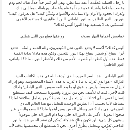
يا رجل، العملية مُعقَّدة، أعقد مما تظن، وهي لُغز كبير جداً جداً، هناك لحم ودم
وعصب وأخلاط وأشياء عجيبة جداً وعظم وأعصاب ورباطات وما إلى ذلك،
ونُدرِك الحجوم والألوان والالتماعات والأضواء، ونُميِّز! كيف؟ هل تعرفون كيف؟
بنورين: بالنور الظاهر، وبالنور الباطني. النور الظاهري، لا يستفيد الأعمى
المسكين به، لا يستفيد بهذا النور! أليس كذلك؟
خفافيش أعماها النهار بضوئه ووافقها قطع من الليل مُظلِم.
أليس كذلك؟ أكمه، لا ينتفع بالنور، نحن المُبصِرون، ولله الحمد والمنّة – ننتفع
جُزء انتفاع أو شطر انتفاع بهذا النور المُحس. ولكن هذه ماذا؟ بداية القصة
فقط. هذه أول خَطوة أو خُطوة. الأهم من ذلك والأخطر النور… ماذا؟ الباطني،
النور الباطني!
النور الباطني – هذا السر العجيب الذي أودعه الله في هذه الكائنات الحية
الدرّاكة – هو الذي نُدرِك به ماذا؟ نُدرِك به هذه الأشياء المحسوسة. وهو إدراك
لا يزال محسوساً، وليس ما فوق أو ما بعد المحسوس. بالنور الباطن! ولذلك
قلت لأخي، قلت له للأسف نحن من غرورنا وقصورنا نستعجب كيف يستطيع
إنسان أعمى – أي Blind – أن يتعامل مع المُحيط؟ وهو يتعامل بطلاقة! لماذا؟
ببساطة لأننا نحسب أن الطريق الوحيدة للتعامل مع هذا العالم المادي
الفيزيقي، هي ماذا؟ عبر وسائل الحس. ومن أهمها ماذا؟ السمع والبصر. غير
صحيح! التعويل الأكبر على النور الداخلي. وما دام النور الداخلي موجوداً،
سينتهي كل شيء، لن تكون هناك مُشكِلة. يُمكِن أن نفقد الحس هذا، والنور
الداخلي يُعوِّض، ويتعامل بطُرق أُخرى، نحن لا نستطيع أن نتحسسها بدقة، لأننا