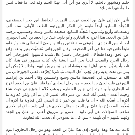
حليم ومشهور بالحلم، لا أدري من أين أتى بهذا الحلم وقد فعل ما فعل، ليس
حليماً، فهذا شريك!
نأتي الآن إلى عليّ بن الجعد، تهذيب التهذيب للحافظ ابن حجر العسقلاني،
المُجلَّد السابع، أيضاً طبعة دار الفكر البيروتية، الطبعة الأولى، سنة ألف
وتسعمائة وأربع وثمانين، المُجلَّد السابع، صحيفة مائتين وست وخمسين، ترجمة
عليّ بن الجعد، هذا أخرج له البخاري وأبو داود، عليّ بن الجعد بن عُبيد الجوهري
أبو الحسن البغدادي… مُتوفى سنة ثلاثين ومائتين رضيَ الله تعالى عنه وأرضاه،
طبعاً طعن فيه هنا في آخر الصحيفة، وقال الجوزجاني مُتشبِّث بغير بدعة، زائغ
عن الحق، وهذا طبعاً لأن الجوزجاني ناصبيٌ غالٍ شديد فانتبهوا، الجوزجاني أحد
رجال الجرح والتعديل لدينا نحن أهل السُنة وله كتاب مشهور في هذا، كان
ناصبياً، يتديَّن ببغض أهل البيت ومُعاداة مَن يُحِبهم ويُواليهم، ولذلك لا يُمكِن أن
يمر من تحت يديه رجل يُحِب أهل البيت، مُباشَرةً يُجرِّحه، فعلى الجوزجاني من
الله ما يستحق، في الصحيفة مائتين وسبع وخمسين وقال أحمد بن إبراهيم
الدورقي قلت لعليّ بن الجعد – من رجل البخاري كما قلنا، عليّ بن الجعد أخرج
له البخاري وأبو داود، إذن جاوز القنطرة ويذهب كلام الجوزجاني حيث شاء
وحيث ألقت – بلغني أنك قلت ابن عمر ذاك الصبي قال لم أقل ولكن مُعاوية ما
أكره أن يُعذِّبه الله – أن ما قلت ابن عمر ذاك الصبي لكن مُعاوية ما أكره أن
يُعذِّبه الله، صرَّح بها عليّ بن الجعد – وقال الآجري عن أبي داود – الإمام الآجري
صاحب السؤالات عن أبي داود – عمرو بن مرزوق أعلى من عليّ بن الجعد
ويُتهم بمُتهَم – أي بتُهمة – سوء قال ما يسوءني أن يعذب الله مُعاوية.
ثابت عنه هذا وهذا واضح، إذن هذا عليّ بن الجعد، وهو من رجال البخاري، اليوم