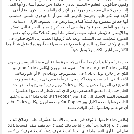
ومُضِر، صدِّقوني! التعليم – التعليم العادي – هكذا. نحن نتعلَّم أشياء، ولأنها تُلقى
إلينا ونحن لا نزال بعد نشدو حروفاً من الإدراك والعلم، حين نكون صغاراً في
الابتدائية، نكبر عليها، وتترسخ بالدرس الجامعي أو ما هو فوق جامعي، فنحسب
أنها حقائق مقطوع بها. فمثلاً كلنا درسنا ونحن في الصفوف الأولى الابتدائية
طرفاً من العلوم الحيوية وغيرها، حتى أصبحنا نُدرِك تماماً النظرية التي يُفسَّر
بها الإبصار، فالإبصار عملية سهلة، وتُفسَّر لنا، أليس كذلك؟ مكتوب كيف تقع
الصورة مُنعكِسة على الشبكية، وبعد ذلك يُرسِلها العصب إلى المُخ، فتكون في
الدماغ، وكيف يُفسِّرها الدماغ. يا سلام! عملية سهلة جداً، وهذه لا تقول شيئاً. هذا
الكلام من أغبى الكلام، ولا يقول شيئاً!
حين تقرأ – وأنا هذا ذكرته أيضاً في مُحاضَرة سابقة لي – مثلاً للبروفيسور جون
إيكلس Professor John Eccles – تفهم هذا. وجون إيكلس John Eccles هو
الذي حاز جائزة نوبل Noble في الفسيولوجيا Physiology أو علم وظائف
الأعضاء في الستينيات، وهو أكبر رجل تقريباً تخصص في دراسة فسيولوجيا
الدماغ في القرن العشرين، إيكلس Eccles رجل رهيب! وخرج بعلمه عن حد
العلم حتى إلى التعمق الفلسفي، وهو الذي كتب شطر كتاب مع الفيلسوف
اليهودي الكبير الاستقرائي كارل بوبر Karl Popper، كتاب ماذا؟ الذات وعقلها.
الذات وعقلها نصفه لكارل بور Karl Popper ونصفه لجون إيكلس John Eccles.
أي هو عالم وفيلسوف في الوقت نفسه!
إيكلس Eccles يقول لا يُوجَد في العلم إلى الآن ما يُفسِّر لنا على الإطلاق كيف
نُبصِر. لا إله إلا الله! وبدأ يشرح لنا بعد ذلك كيف، لا أحد يفهم كيف، مُستحيل! فلا
تقل لي أنا أرى النور. ماذا ترى أنت؟ أنت لا تعرف شيئاً، أنت لا تعرف كيف تُبصِر