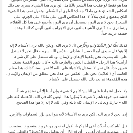
هذا هو فقط! لو فقدت هذا الشعر بالكامل، لن ترى هذا الشيء. سترى بعد ذلك
انعكاس الشعاع، على ماذا؟ جفنك؛ العلوي أو السُفلي. وتقول نعم، هذا الشيء
الذي يتقطع والذي يتلألأ. لا، هذا انعكاس النور، على ماذا؟ على الجِرم، على
الشعرة. نحن لا نرى النور، يستحيل أن نرى النور، وأجمع على هذا كل العُقلاء،
وإنما نرى ماذا؟ نرى الأشياء بالنور، نرى الأجرام بالنور. أليس كذلك؟ وهذه
حقيقة غريبة جداً.
كذلك
اللَّهُ نُورُ السَّمَاوَاتِ وَالْأَرْضِ
۩، لا نرى الله، ولكن بالله نرى الأشياء، لا إله
إلا هو! قال سيدي أبو الحسن الشاذلي – قدَّس الله سره -، قال نحن لا نستدل
على الله بشيء، نحن يكفينا الإيقان والإيمان، وبالله نستدل على كل شيء.
أرأيت؟ هذا الرجل – القُطب الكبير، والعارف بالله – كان يفهم القصة بشكل
عميق جداً، قال نحن لا نستدل بالأشياء على الله، لا! نحن لسنا كذلك، هذا مقام
العامة، أي (الغلابة). نحن على العكس من هذا، نحن ننطلق من الإيقان والإيمان،
هذه المُقدمة! ثم بعد ذلك بالله نستدل على الأشياء.
ولا نجعل اعتمادنا على الناس؛ لأنهم لا شيء، وإن أبينا إلا أن نعتدهم شيئاً،
فتشناهم، فوجدناهم لا شيء. لا يُمكِن! هذا اليقين كله في الله، الاعتماد كله على
الله – تبارك وتعالى -، الإيمان كله بالله وفي الله، لا إله إلا هو! هذا الصحيح.
إذن نحن لا نرى الله، لكن نرى به الأشياء؛ لأنه هو الذي نوَّر السماوات والأرض.
قبل أيام كنت أُحدِّث أخي أبا زكريا، أقول له نحن من غرورنا وقصورنا نستعجب
كيف يستطيع إنسان أعمى – أي Blind – أن يتعامل مع المُحيط؟ فالتعليم مُفيد