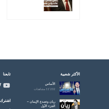
الأكثر شعبية
تابعنا
الأساس
ouTube
er
11٬232 مشاهدات
اشترك ب
ريان وتصدع الإيمان –
الجزء الأول