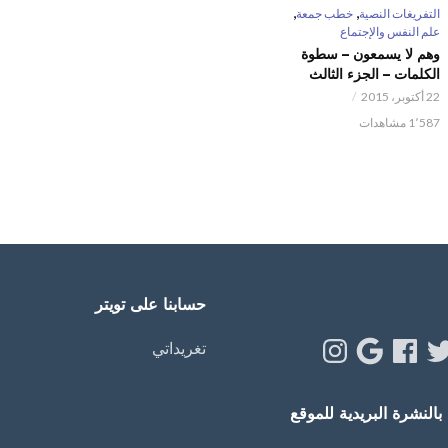
,
,
التفريغات النصية
خطب جمعة
علم النفس والإجتماع
وهم لا يسمعون – سطوة
الكلمات – الجزء الثالث
22 أكتوبر، 2015
1٬587 مشاهدات
حسابنا على تويتر
Instagram
Google
Facebook
Twitt
Y
تغريداتي
النشرة البريدية للموقع