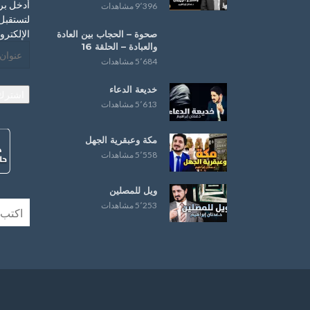
أدخل بر
9٬396 مشاهدات
لتستقبل 
الإلكترو
صحوة – ‏الحجاب‬ بين العادة
و‫‏العبادة‬ – الحلقة 16
عنوان
5٬684 مشاهدات
البريد
الإلكترو
خديعة الدعاء
اشترك
5٬613 مشاهدات
مكة وعبقرية الجهل
5٬558 مشاهدات
ويل للمصلين
5٬253 مشاهدات