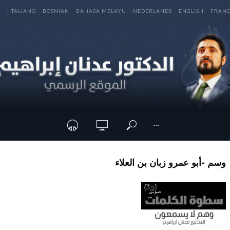
E
IITALIANO
BOSNIAN
BAHASA MELAYU
NEDERLANDS
ENGLISH
FRANC
···
وسم -أبو عمرو زبان بن العلاء
صوتي