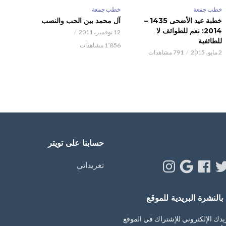
خطب جمعة
خطب جمعة
خطبة عيد الأضحى 1435 –
آل محمد بين الحب والنصب
2014: نعم للطوائف لا
12 نوفمبر، 2011
للطائفية
1٬856 مشاهدات
2 مايو، 2015
791 مشاهدات
حسابنا على تويتر
Instagram
Google
Facebook
Twitt
Y
تغريداتي
النشرة البريدية للموقع
يدك الإلكتروني للإشتراك في الموقع