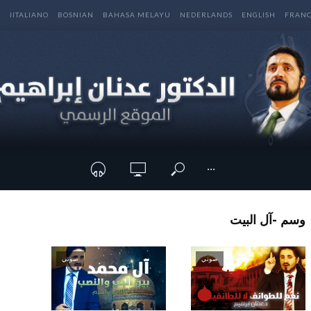
E
IITALIANO
BOSNIAN
BAHASA MELAYU
NEDERLANDS
ENGLISH
FRANC
···
وسم -آل البيت
صوتي
صوتي