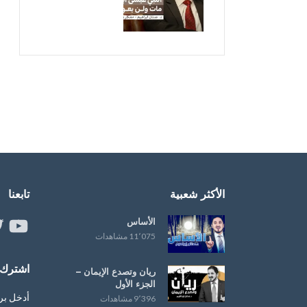
الأكثر شعبية
تابعنا
الأساس
ouTube
er
11٬075 مشاهدات
اشترك ب
ريان وتصدع الإيمان –
الجزء الأول
أدخل بر
9٬396 مشاهدات