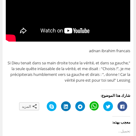
adnan ibrahim francais
“Si Dieu tenait dans sa main droite toute la vérité, et dans sa gauche,
la seule quête inlassable de la vérité, et me disait : “Choisis !”, je me
précipiterais humblement vers sa gauche et dirais : “, donne ! Car la
vérité pure est pour toi seul” Lessing
شارك هذا الموضوع:
ا
ا
C
ا
ا
ا
المزيد
ن
ض
l
ن
ض
ن
ق
غ
i
ق
غ
ق
ر
ط
c
ر
ط
ر
ل
ل
k
ل
ل
ل
معجب بهذه:
ل
ل
t
ل
ت
ل
م
م
o
م
ش
م
ش
ش
s
ش
ا
ش
تحميل...
ا
ا
h
ا
ر
ا