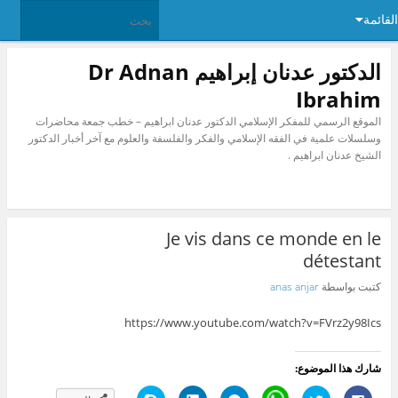
القائمة
الدكتور عدنان إبراهيم Dr Adnan
Ibrahim
الموقع الرسمي للمفكر الإسلامي الدكتور عدنان ابراهيم – خطب جمعة محاضرات
وسلسلات علمية في الفقه الإسلامي والفكر والفلسفة والعلوم مع آخر أخبار الدكتور
الشيخ عدنان ابراهيم .
Je vis dans ce monde en le
détestant
كتبت بواسطة
anas anjar
https://www.youtube.com/watch?v=FVrz2y98Ics
شارك هذا الموضوع:
ا
ا
C
ا
ا
ا