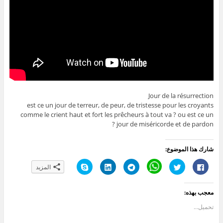
Jour de la résurrection
est ce un jour de terreur, de peur, de tristesse pour les croyants
comme le crient haut et fort les prêcheurs à tout va ? ou est ce un
jour de miséricorde et de pardon ?
شارك هذا الموضوع:
ا
ا
C
ا
ا
ا
المزيد
ن
ض
l
ن
ض
ن
ق
غ
i
ق
غ
ق
ر
ط
c
ر
ط
ر
ل
ل
k
ل
ل
ل
معجب بهذه:
ل
ل
t
ل
ت
ل
م
م
o
م
ش
م
ش
ش
s
ش
ا
ش
تحميل...
ا
ا
h
ا
ر
ا
ر
ر
a
ر
ك
ر