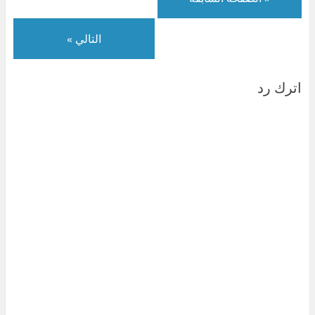
)
ة
د
)
)
ة
)
التالي »
اترك رد