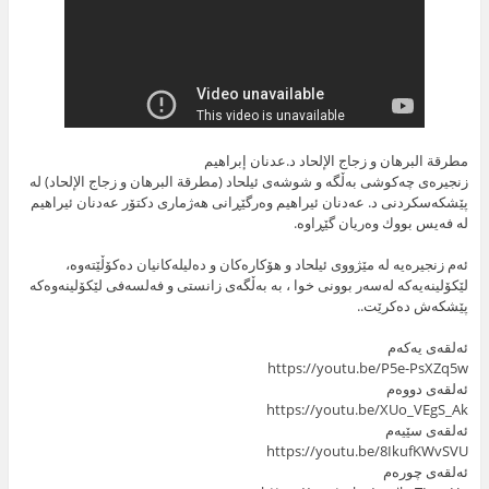
مطرقة البرهان و زجاج الإلحاد د.عدنان إبراهيم
زنجیرەی چه‌كوشی به‌ڵگه‌ و شوشه‌ی ئیلحاد (مطرقة البرهان و زجاج الإلحاد) لە
پێشکەسکردنی د. عەدنان ئیراهیم وەرگێڕانی هەژماری دکتۆر عەدنان ئیراهیم
لە فەیس بووك وەریان گێڕاوە.
ئەم زنجیرەیە لە مێژووی ئیلحاد و هۆکارەکان و دەلیلەکانیان دەکۆڵێتەوە،
لێکۆلینەیەکە لەسەر بوونی خوا ، بە بەڵگەی زانستی و فەلسەفی لێکۆلینەوەکە
پێشکەش دەکرێت..
ئەلقەی یەکەم
https://youtu.be/P5e-PsXZq5w
ئەلقەی دووەم
https://youtu.be/XUo_VEgS_Ak
ئەلقەی سێیەم
https://youtu.be/8IkufKWvSVU
ئەلقەی چورەم