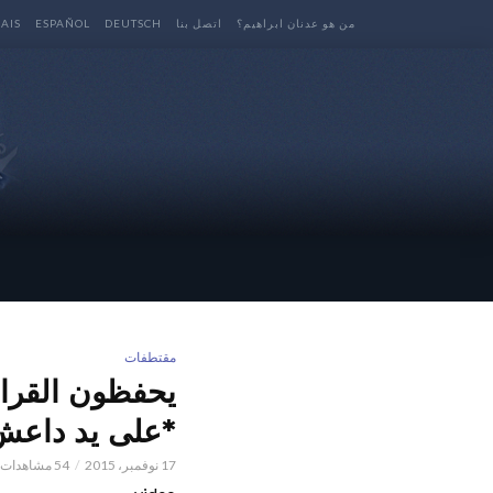
من هو عدنان ابراهيم؟
اتصل بنا
DEUTSCH
ESPAÑOL
AIS
مقتطفات
*على يد داعش*
17 نوفمبر، 2015
54 مشاهدات