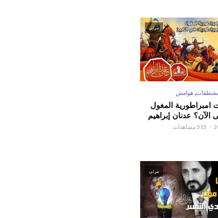
مرئي
,
قتطفات
هوامش
ت امبراطورية المغول
الآن؟ عدنان إبراهيم
515 مشاهدات
مرئي