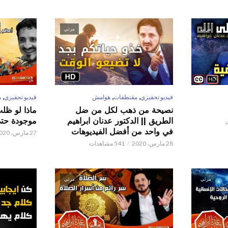
مرئي
مرئي
,
,
,
فيديو تحفيزي
مقتطفات
هوامش
فيديو تحفيزي
م
نصيحة من ذهب لكل من ضل
ماذا لو ظل
الطريق || الدكتور عدنان ابراهيم
موجودة حتى 
في واحد من أفضل الفيديوهات
27 مارس، 2020
28 مارس، 2020
541 مشاهدات
مرئي
مرئي