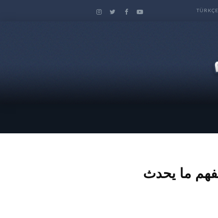
TÜRKÇ
لليل و لكن….. ج2 *هامة لتفهم ما يحدث