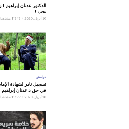
الدكت
تحب !
10 أبريل، 2020
1٬343 مشاهدات
هوامش
تسجيل نادر لشهادة الإما
في حق د.عدنان إبراهيم
10 أبريل، 2020
1٬599 مشاهدات