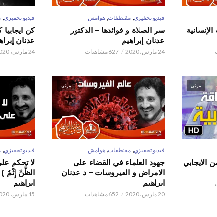
,
,
,
فيديو تحفيزي
مقتطفات
هوامش
فيديو تحفيزي
م
الإنسانية
سر الصلاة و فوائدها – الدكتور
كن ايجابيا 
عدنان إبراهيم
عدنان إبراه
24 مارس، 2020
627 مشاهدات
24 مارس، 2020
مرئي
مرئي
,
,
,
فيديو تحفيزي
مقتطفات
هوامش
فيديو تحفيزي
م
ن الايجابي
جهود العلماء في القضاء على
لا تحكم على ا
الامراض و الفيروسات – د عدنان
الظَّنِّ إِثْم
ابراهيم
ابراهيم
20 مارس، 2020
652 مشاهدات
15 مارس، 2020