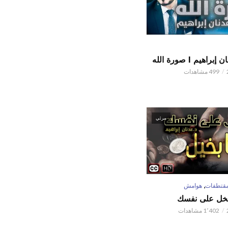
اهيم l صورة الله
499 مشاهدات
مرئي
,
قتطفات
هوامش
تبخل على نفسك
1٬402 مشاهدات