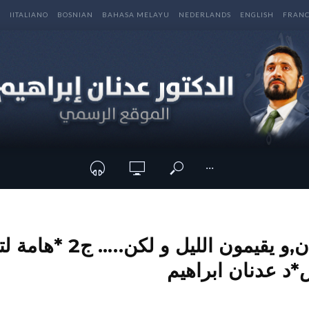
E
IITALIANO
BOSNIAN
BAHASA MELAYU
NEDERLANDS
ENGLISH
FRANC
···
يحفظون القران,و يقيمون ا
د عدنان ابراهيم