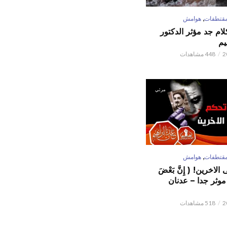
,
قتطفات
هوامش
كلام جد مؤثر الدكتور
يم
448 مشاهدات
مرئي
,
قتطفات
هوامش
لاخرين! ( إِنَّ بَعْضَ
ٌ ) موثر جدا – عدنان
518 مشاهدات