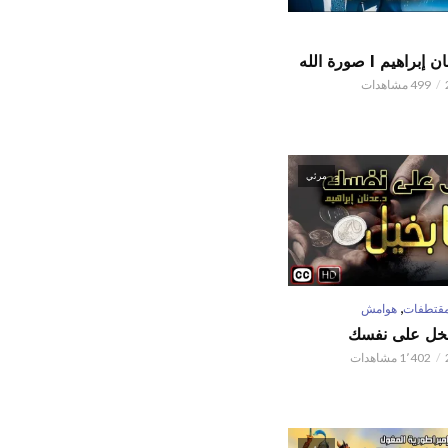
اهيم l صورة الله
499 مشاهدات
مرئي
,
قتطفات
هوامش
تبخل على نفسك
1٬402 مشاهدات