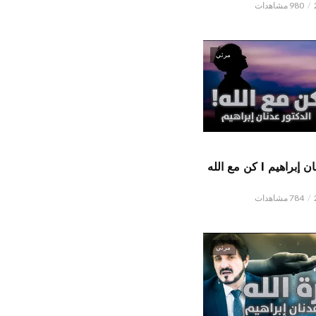
980 مشاهدات
مرئي
الدكتور عدنان إبراهيم l كن مع الله
784 مشاهدات
مرئي