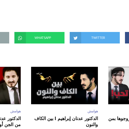
ت
ح
ف
ي
ن
ا
ف
ذ
ة
ج
د
WHATSAPP
TWITTER
ي
د
ة
)
مرئي
مرئي
هوامش
هوامش
ور عدنان إبراهيم l زوجوها بمن
الدكتور عدنان إبراهيم l بين الكاف
والنون
من الجن أو 