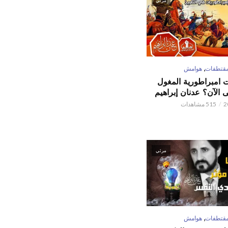
مرئي
,
قتطفات
هوامش
ت امبراطورية المغول
الآن؟ عدنان إبراهيم
515 مشاهدات
مرئي
,
قتطفات
هوامش