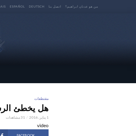
من هو عدنان ابراهيم؟
اتصل بنا
DEUTSCH
ESPAÑOL
AIS
مقتطفات
هل يخطئ الرس
1 يناير، 2016
31 مشاهدات
video
FACEBOOK