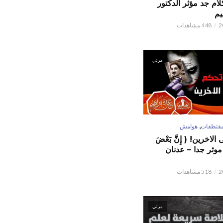
كلام جد مؤثر الدكتور
يم
448 مشاهدات
مرئي
,
قتطفات
هوامش
لاخرين! ( إِنَّ بَعْضَ
ٌ ) موثر جدا – عدنان
518 مشاهدات
مرئي