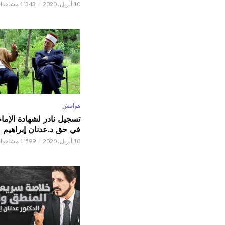
10 أبريل، 2020
1٬343 مشاهدات
هوامش
تسجيل نادر لشهادة الإما
في حق د.عدنان إبراهيم
10 أبريل، 2020
1٬599 مشاهدات