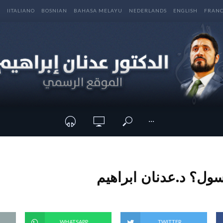
E
IITALIANO
BOSNIAN
BAHASA MELAYU
NEDERLANDS
ENGLISH
FRANC
···
ول؟ د.عدنان ابراهيم
WHATSAPP
TWITTER