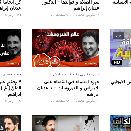
الإنسانية
سر الصلاة و فوائدها – الدكتور
كن ايجابيا 
عدنان إبراهيم
عدنان إبراه
24 مارس، 2020
627 مشاهدات
24 مارس، 2020
مرئي
مرئي
,
,
,
فيديو تحفيزي
مقتطفات
هوامش
فيديو تحفيزي
م
ن الايجابي
جهود العلماء في القضاء على
لا تحكم على ا
الامراض و الفيروسات – د عدنان
الظَّنِّ إِثْم
ابراهيم
ابراهيم
20 مارس، 2020
652 مشاهدات
15 مارس، 2020
مرئي
مرئي