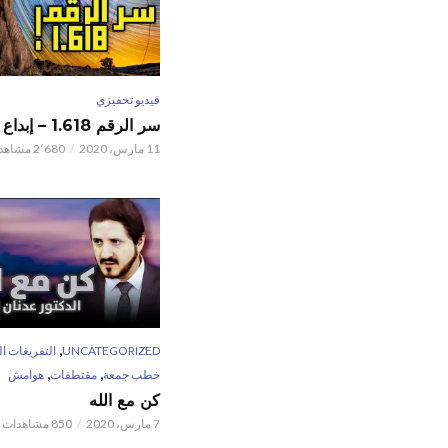
فيديو تحفيزي
سر الرقم 1.618 – إبداع الخالق
11 مارس، 2020
2٬680 مشاهدات
,
UNCATEGORIZED
التفريغات ال
,
,
خطب جمعة
مقتطفات
هوامش
كن مع الله
7 مارس، 2020
850 مشاهدات