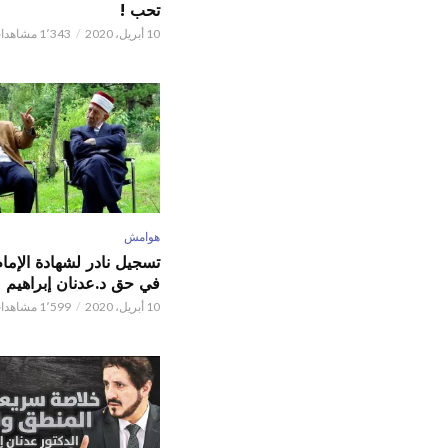
تحب !
10 أبريل، 2020
1٬343 مشاهدات
هوامش
تسجيل نادر لشهادة الإما
في حق د.عدنان إبراهيم
10 أبريل، 2020
1٬599 مشاهدات