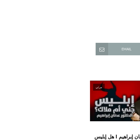
EMAIL
مرئي
الدكتور عدنان إبراهيم l هل إبليس