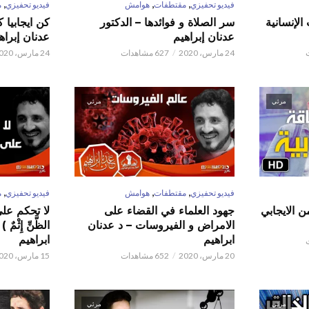
,
,
,
فيديو تحفيزي
مقتطفات
هوامش
فيديو تحفيزي
م
الإنسانية
سر الصلاة و فوائدها – الدكتور
كن ايجابيا 
عدنان إبراهيم
عدنان إبراه
24 مارس، 2020
627 مشاهدات
24 مارس، 2020
مرئي
مرئي
,
,
,
فيديو تحفيزي
مقتطفات
هوامش
فيديو تحفيزي
م
ن الايجابي
جهود العلماء في القضاء على
لا تحكم على ا
الامراض و الفيروسات – د عدنان
الظَّنِّ إِثْم
ابراهيم
ابراهيم
20 مارس، 2020
652 مشاهدات
15 مارس، 2020
مرئي
مرئي