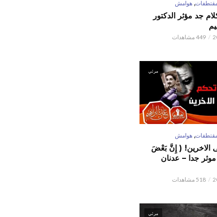
,
قتطفات
هوامش
كلام جد مؤثر الدكتور
يم
449 مشاهدات
مرئي
,
قتطفات
هوامش
لاخرين! ( إِنَّ بَعْضَ
ٌ ) موثر جدا – عدنان
518 مشاهدات
مرئي