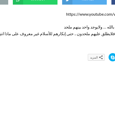
https://www.youtube.com
الله … ولايوجد واحد بينهم ملحد
 فلايطلق عليهم ملحدون .. حتى إنكارهم للأسلام غير معروف على ماذا انته
ا
المزيد
ن
ق
ر
ل
ل
م
ش
ا
ر
ك
ة
ع
ل
ى
S
k
y
p
e