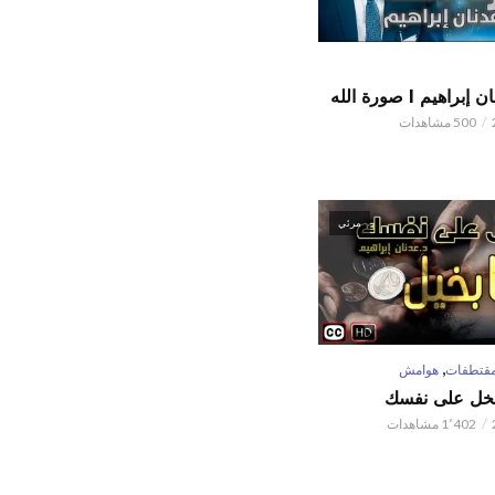
اهيم l صورة الله
500 مشاهدات
مرئي
,
قتطفات
هوامش
تبخل على نفسك
1٬402 مشاهدات