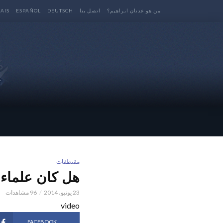
من هو عدنان ابراهيم؟
اتصل بنا
DEUTSCH
ESPAÑOL
AIS
مقتطفات
هل كان علماء ا
23 يونيو، 2014
96 مشاهدات
video
FACEBOOK