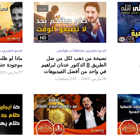
مرئي
مرئي
,
,
,
فيديو تحفيزي
مقتطفات
هوامش
فيديو تحفيزي
م
نصيحة من ذهب لكل من ضل
ماذا لو ظل
الطريق || الدكتور عدنان ابراهيم
موجودة حتى 
في واحد من أفضل الفيديوهات
27 مارس، 2020
28 مارس، 2020
541 مشاهدات
مرئي
مرئي