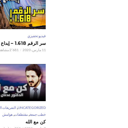
فيديو تحفيزي
سر الرقم 1.618 – إبداع الخالق
11 مارس، 2020
2٬681 مشاهدات
,
UNCATEGORIZED
التفريغات ال
,
,
خطب جمعة
مقتطفات
هوامش
كن مع الله