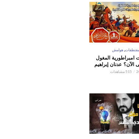
مرئي
,
قتطفات
هوامش
ت امبراطورية المغول
الآن؟ عدنان إبراهيم
515 مشاهدات
مرئي