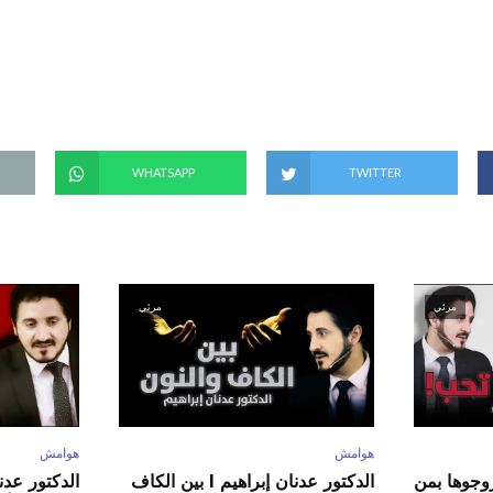
(
ف
ت
ح
ف
ي
ن
ا
ف
ذ
ة
ج
د
WHATSAPP
TWITTER
ي
د
ة
)
مرئي
مرئي
هوامش
هوامش
ور عدنان إبراهيم l زوجوها بمن
الدكتور عدنان إبراهيم l بين الكاف