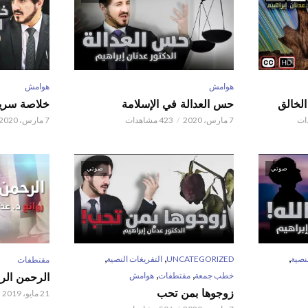
هوامش
هوامش
حس العدالة في الإسلامة
خلاصة سريع
7 مارس، 2020
423 مشاهدات
7 مارس، 2020
صوتي
صوتي
,
,
,
نصية
UNCATEGORIZED
التفريغات النصية
مقتطفات
,
,
خطب جمعة
مقتطفات
هوامش
الرحمن الر
زوجوها بمن تحب
21 مايو، 2019