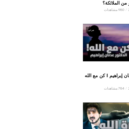
من الملائكة؟
980 مشاهدات
مرئي
الدكتور عدنان إبراهيم l كن مع الله
784 مشاهدات
مرئي