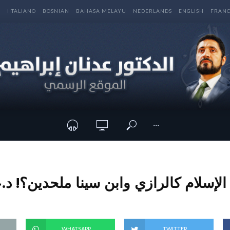
E
IITALIANO
BOSNIAN
BAHASA MELAYU
NEDERLANDS
ENGLISH
FRANC
···
لإسلام كالرازي وابن سينا ملحدين؟! د.ع
WHATSAPP
TWITTER