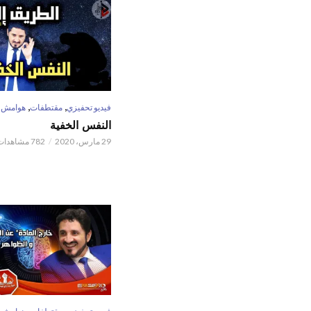
,
,
فيديو تحفيزي
مقتطفات
هوامش
النفس الخفية
29 مارس، 2020
782 مشاهدات
,
,