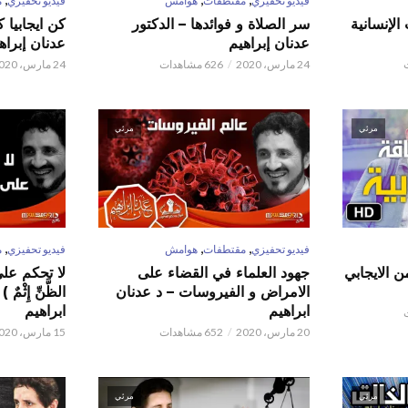
فيديو تحفيزي
مقتطفات
هوامش
فيديو تحفيزي
م
الإنسانية
سر الصلاة و فوائدها – الدكتور
كن ايجابيا 
عدنان إبراهيم
عدنان إبراه
24 مارس، 2020
626 مشاهدات
24 مارس، 2020
مرئي
مرئي
,
,
,
فيديو تحفيزي
مقتطفات
هوامش
فيديو تحفيزي
م
ن الايجابي
جهود العلماء في القضاء على
لا تحكم على ا
الامراض و الفيروسات – د عدنان
الظَّنِّ إِثْم
ابراهيم
ابراهيم
20 مارس، 2020
652 مشاهدات
15 مارس، 2020
مرئي
مرئي