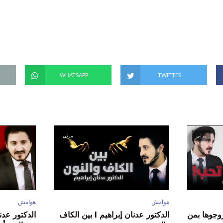
(
ف
ت
ح
ف
ي
ن
ا
ف
ذ
ة
ج
د
WHATSAPP
TWITTER
ي
د
ة
)
مرئي
مرئي
هوامش
هوامش
ور عدنان إبراهيم l زوجوها بمن
الدكتور عدنان إبراهيم l بين الكاف