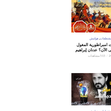
مرئي
,
قتطفات
هوامش
ت امبراطورية المغول
الآن؟ عدنان إبراهيم
515 مشاهدات
مرئي
,