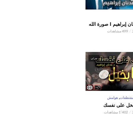
اهيم l صورة الله
499 مشاهدات
مرئي
,
قتطفات
هوامش
تبخل على نفسك
1٬402 مشاهدات