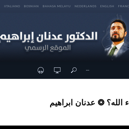
E
IITALIANO
BOSNIAN
BAHASA MELAYU
NEDERLANDS
ENGLISH
FRANC
···
 الله؟ ❂ عدنان ابراهيم