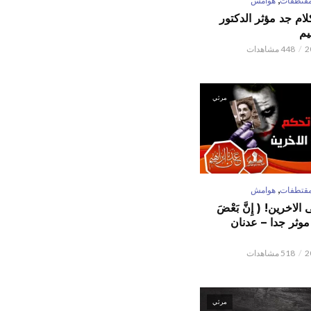
قتطفات
هوامش
كلام جد مؤثر الدكتور
يم
448 مشاهدات
مرئي
,
قتطفات
هوامش
لاخرين! ( إِنَّ بَعْضَ
ٌ ) موثر جدا – عدنان
518 مشاهدات
مرئي