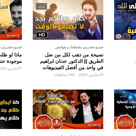
مرئي
مرئي
,
,
,
فيديو تحفيزي
مقتطفات
هوامش
فيديو تحفيزي
م
نصيحة من ذهب لكل من ضل
ماذا لو ظل
الطريق || الدكتور عدنان ابراهيم
موجودة حتى 
في واحد من أفضل الفيديوهات
27 مارس، 2020
28 مارس، 2020
540 مشاهدات
مرئي
مرئي
,
,
,