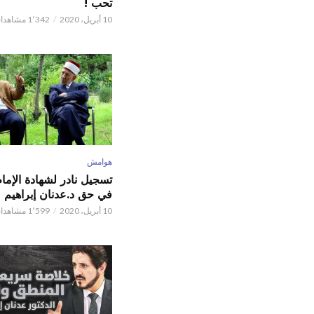
تحب !
10 أبريل، 2020
1٬342 مشاهدات
هوامش
تسجيل نادر لشهادة الإما
في حق د.عدنان إبراهيم
10 أبريل، 2020
1٬599 مشاهدات