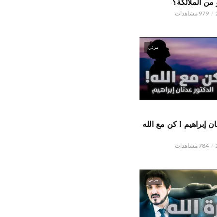
من الملائكة؟
979 مشاهدات
مرئي
الدكتور عدنان إبراهيم l كن مع الله
784 مشاهدات
مرئي