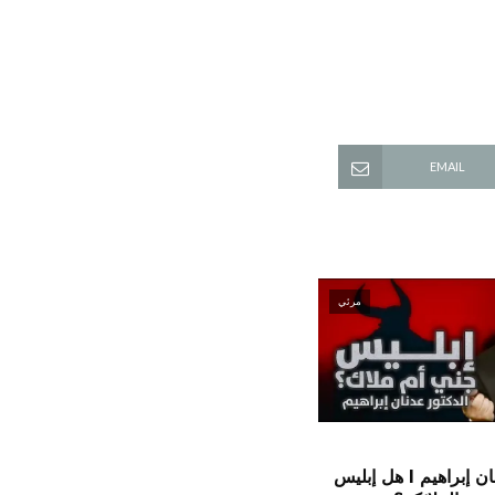
EMAIL
مرئي
الدكتور عدنان إبراهيم l هل إبليس