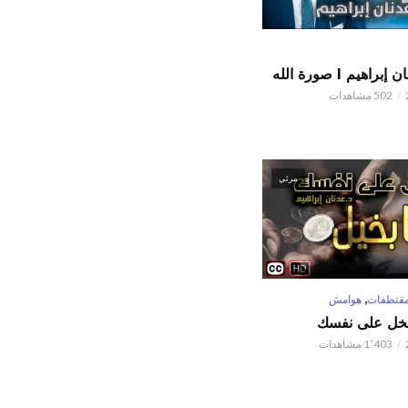
اهيم l صورة الله
502 مشاهدات
مرئي
,
قتطفات
هوامش
تبخل على نفسك
1٬403 مشاهدات