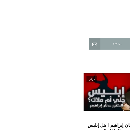
EMAIL
مرئي
الدكتور عدنان إبراهيم l هل إبليس