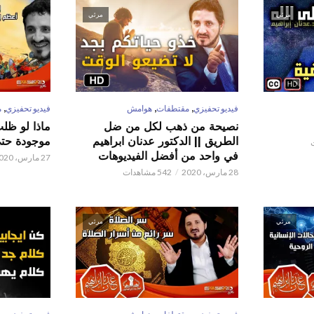
مرئي
مرئي
,
,
,
فيديو تحفيزي
مقتطفات
هوامش
فيديو تحفيزي
م
نصيحة من ذهب لكل من ضل
ماذا لو ظل
الطريق || الدكتور عدنان ابراهيم
موجودة حتى 
في واحد من أفضل الفيديوهات
27 مارس، 2020
28 مارس، 2020
542 مشاهدات
مرئي
مرئي
,
,
,