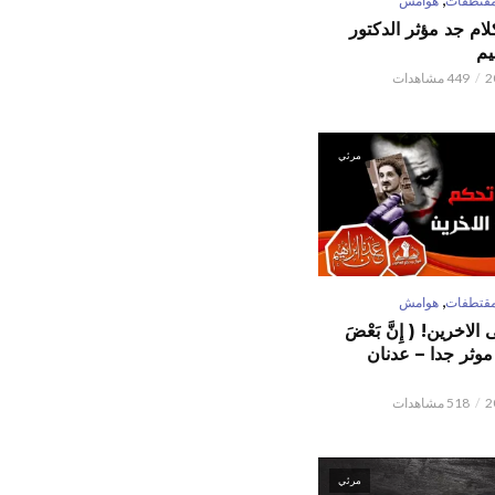
قتطفات
هوامش
كلام جد مؤثر الدكتور
يم
449 مشاهدات
مرئي
,
قتطفات
هوامش
لاخرين! ( إِنَّ بَعْضَ
ٌ ) موثر جدا – عدنان
518 مشاهدات
مرئي