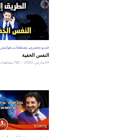
,
,
فيديو تحفيزي
مقتطفات
هوامش
النفس الخفية
29 مارس، 2020
783 مشاهدات
,
,