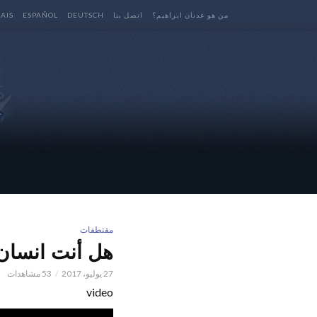
من هو عدنان ابراهيم؟
اتصل بنا
DEUTSCH
ESPAÑOL
AIS
مقتطفات
هل أنت انسان 
27 يوليو، 2017
53 مشاهدات
video