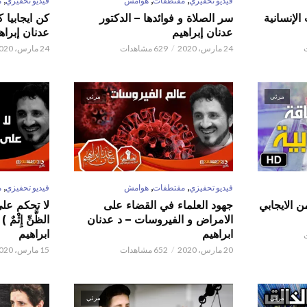
فيديو تحفيزي
مقتطفات
هوامش
فيديو تحفيزي
م
الإنسانية
سر الصلاة و فوائدها – الدكتور
كن ايجابيا 
عدنان إبراهيم
عدنان إبراه
24 مارس، 2020
629 مشاهدات
24 مارس، 2020
مرئي
مرئي
,
,
,
فيديو تحفيزي
مقتطفات
هوامش
فيديو تحفيزي
م
ن الايجابي
جهود العلماء في القضاء على
لا تحكم على ا
الامراض و الفيروسات – د عدنان
الظَّنِّ إِثْم
ابراهيم
ابراهيم
20 مارس، 2020
652 مشاهدات
15 مارس، 2020
مرئي
مرئي