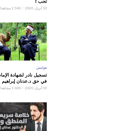
تحب !
10 أبريل، 2020
1٬343 مشاهدات
هوامش
تسجيل نادر لشهادة الإما
في حق د.عدنان إبراهيم
10 أبريل، 2020
1٬600 مشاهدات