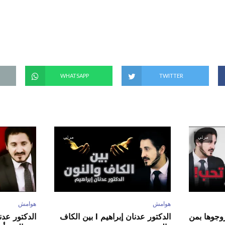
(
ف
ت
ح
ف
ي
ن
ا
ف
ذ
ة
ج
د
WHATSAPP
TWITTER
ي
د
ة
)
مرئي
مرئي
هوامش
هوامش
ور عدنان إبراهيم l زوجوها بمن
الدكتور عدنان إبراهيم l بين الكاف