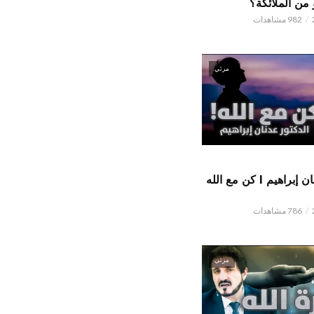
من الملائكة؟
982 مشاهدات
مرئي
الدكتور عدنان إبراهيم l كن مع الله
786 مشاهدات
مرئي