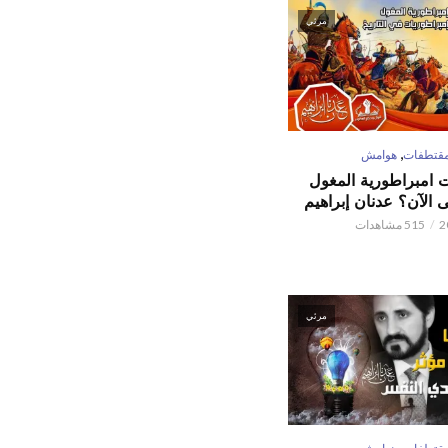
مرئي
,
قتطفات
هوامش
ت امبراطورية المغول
الآن؟ عدنان إبراهيم
515 مشاهدات
مرئي
,