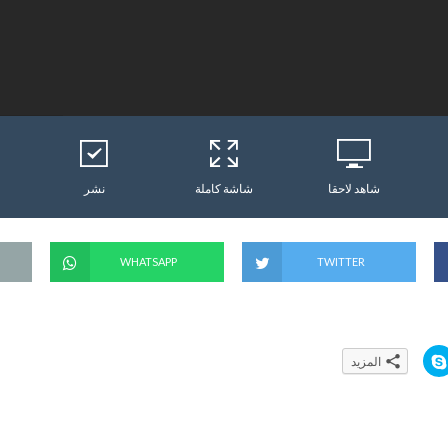
شاهد لاحقا
شاشة كاملة
نشر
WHATSAPP
TWITTER
ا
المزيد
ن
ق
ر
ل
ل
م
ش