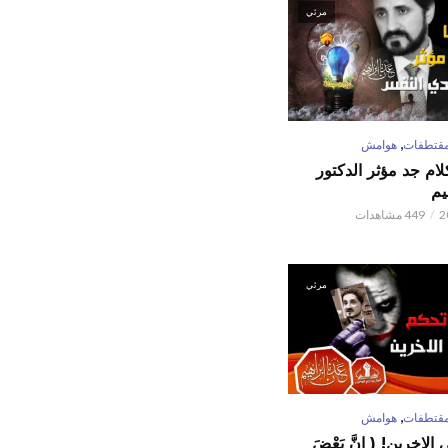
مرئي
,
قتطفات
هوامش
كلام جد مؤثر الدكتور
يم
449 مشاهدات
مرئي
,
قتطفات
هوامش
لاخرين! ( إِنَّ بَعْضَ