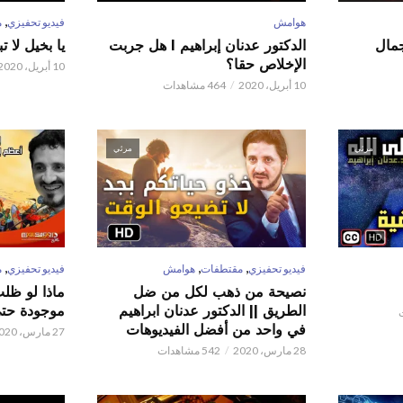
,
هوامش
فيديو تحفيزي
م
 عدنان إبراهيم l جمال
الدكتور عدنان إبراهيم l هل جربت
يا بخيل لا 
الإخلاص حقا؟
10 أبريل، 2020
10 أبريل، 2020
464 مشاهدات
مرئي
مرئي
,
,
,
فيديو تحفيزي
مقتطفات
هوامش
فيديو تحفيزي
م
نصيحة من ذهب لكل من ضل
ماذا لو ظل
الطريق || الدكتور عدنان ابراهيم
موجودة حتى 
في واحد من أفضل الفيديوهات
27 مارس، 2020
28 مارس، 2020
542 مشاهدات