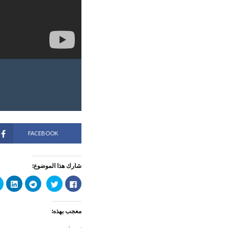
FACEBOOK
شارك هذا الموضوع:
ا
ا
ا
ا
ن
ض
ن
ض
ق
غ
ق
غ
ر
ط
ر
ط
ل
ل
ل
ل
معجب بهذه:
ل
ل
ل
ت
م
م
م
ش
ش
ش
ش
ا