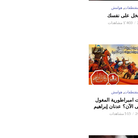
,
قتطفات
هوامش
تبخل على نفسك
1٬403 مشاهدات
مرئي
,
قتطفات
هوامش
ت امبراطورية المغول
الآن؟ عدنان إبراهيم
515 مشاهدات