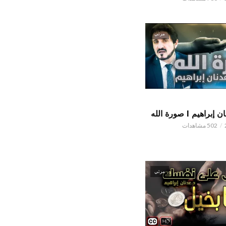
مرئي
اهيم l صورة الله
502 مشاهدات
مرئي