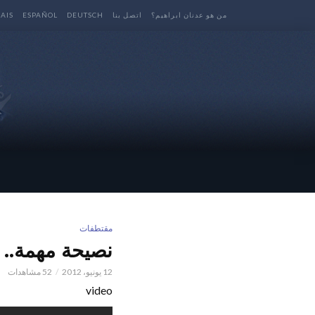
من هو عدنان ابراهيم؟
اتصل بنا
DEUTSCH
ESPAÑOL
AIS
مقتطفات
نصيحة مهمة.. لكل م
12 يونيو، 2012
52 مشاهدات
video