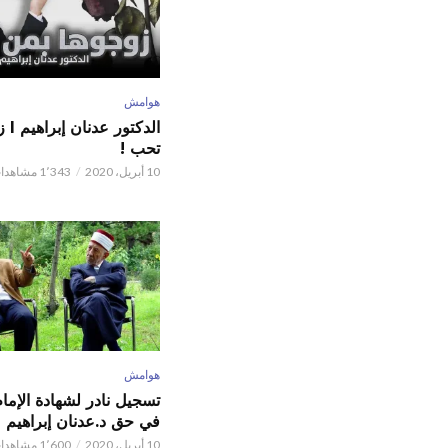
هوامش
الدكت
تحب !
10 أبريل، 2020
1٬343 مشاهدات
هوامش
تسجيل نادر لشهادة الإما
في حق د.عدنان إبراهيم
10 أبريل، 2020
1٬600 مشاهدات