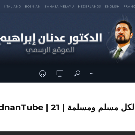
E
IITALIANO
BOSNIAN
BAHASA MELAYU
NEDERLANDS
ENGLISH
FRANC
···
سلم ومسلمة | 21 | AdnanTube