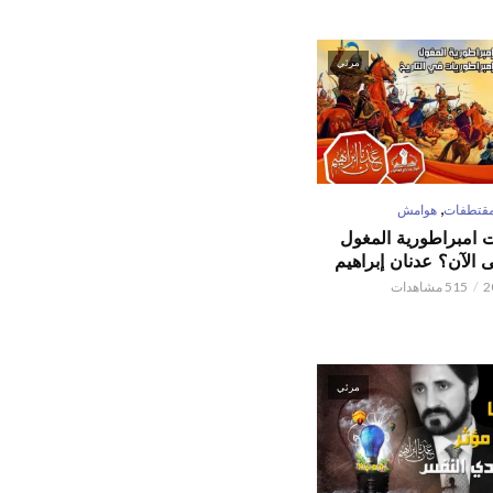
مرئي
,
قتطفات
هوامش
ت امبراطورية المغول
الآن؟ عدنان إبراهيم
515 مشاهدات
مرئي