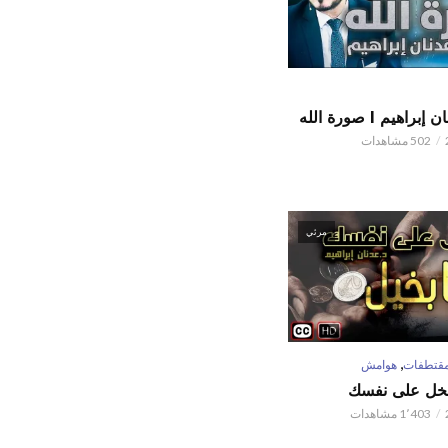
اهيم l صورة الله
502 مشاهدات
مرئي
,
قتطفات
هوامش
تبخل على نفسك
1٬403 مشاهدات