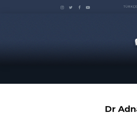
TÜRKÇ
 الاسلام – الدكتور عدنان ابراهيم Dr Adnan