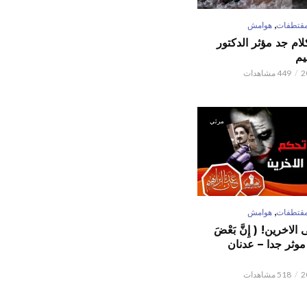
,
قتطفات
هوامش
كلام جد مؤثر الدكتور
يم
449 مشاهدات
مرئي
,
قتطفات
هوامش
لاخرين! ( إِنَّ بَعْضَ
ٌ ) موثر جدا – عدنان
518 مشاهدات