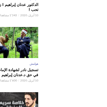
الدكت
تحب !
10 أبريل، 2020
1٬343 مشاهدات
هوامش
تسجيل نادر لشهادة الإما
في حق د.عدنان إبراهيم
10 أبريل، 2020
1٬600 مشاهدات