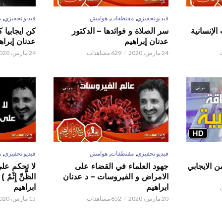
,
,
,
فيديو تحفيزي
مقتطفات
هوامش
فيديو تحفيزي
م
الإنسانية
سر الصلاة و فوائدها – الدكتور
كن ايجابيا 
عدنان إبراهيم
عدنان إبراه
24 مارس، 2020
629 مشاهدات
24 مارس، 2020
مرئي
مرئي
,
,
,
فيديو تحفيزي
مقتطفات
هوامش
فيديو تحفيزي
م
ن الايجابي
جهود العلماء في القضاء على
لا تحكم على ا
الامراض و الفيروسات – د عدنان
الظَّنِّ إِثْم
ابراهيم
ابراهيم
20 مارس، 2020
652 مشاهدات
15 مارس، 2020