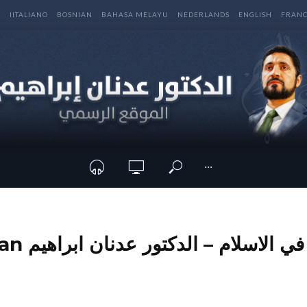
E
IITALIANO
BOSNIAN
BAHASA MELAYU
NEDERLANDS
ENGLISH
FRANC
···
نصوص القتال في