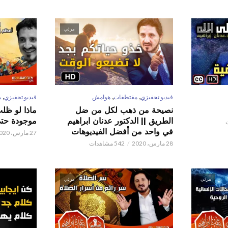
مرئي
مرئي
,
,
,
فيديو تحفيزي
مقتطفات
هوامش
فيديو تحفيزي
م
نصيحة من ذهب لكل من ضل
ماذا لو ظل
الطريق || الدكتور عدنان ابراهيم
موجودة حتى 
في واحد من أفضل الفيديوهات
27 مارس، 2020
28 مارس، 2020
542 مشاهدات
مرئي
مرئي