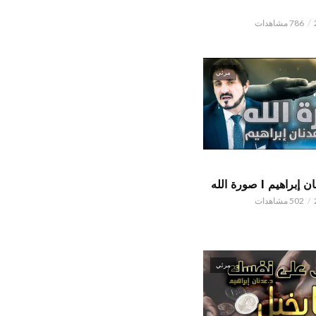
786 مشاهدات
مرئي
اهيم l صورة الله
502 مشاهدات
مرئي