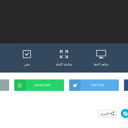
شاهد لاحقا
شاشة كاملة
نشر
WHATSAPP
TWITTER
ا
المزيد
ن
ق
ر
ل