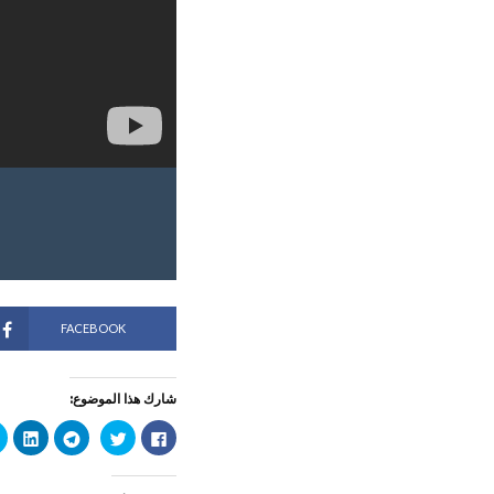
FACEBOOK
شارك هذا الموضوع:
ا
ا
ا
ا
ن
ض
ن
ض
ق
غ
ق
غ
ر
ط
ر
ط
ل
ل
ل
ل