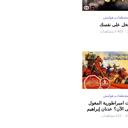
,
قتطفات
هوامش
تبخل على نفسك
1٬403 مشاهدات
مرئي
,
قتطفات
هوامش
ت امبراطورية المغول
الآن؟ عدنان إبراهيم
515 مشاهدات