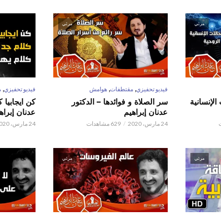
مرئي
مرئي
,
,
,
فيديو تحفيزي
مقتطفات
هوامش
فيديو تحفيزي
م
الإنسانية
سر الصلاة و فوائدها – الدكتور
كن ايجابيا 
عدنان إبراهيم
عدنان إبراه
24 مارس، 2020
629 مشاهدات
24 مارس، 2020
مرئي
مرئي