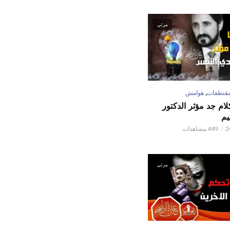
مرئي
,
قتطفات
هوامش
كلام جد مؤثر الدكتور
يم
449 مشاهدات
مرئي