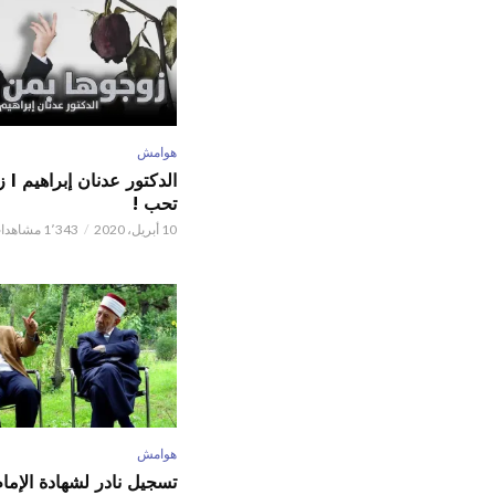
هوامش
الدكت
تحب !
10 أبريل، 2020
1٬343 مشاهدات
هوامش
تسجيل نادر لشهادة الإما