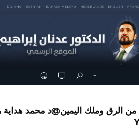
E
IITALIANO
BOSNIAN
BAHASA MELAYU
NEDERLANDS
ENGLISH
FRANC
···
من الرق وملك اليمين@د محمد هداية را