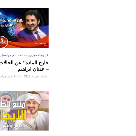
,
,
فيديو تحفيزي
مقتطفات
هوامش
خارج المادة” عن الحالات 
– عدنان ابراهيم
25 مارس، 2020
457 مشاهدات