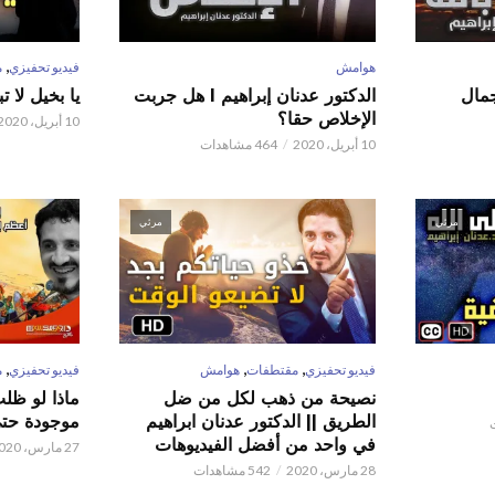
,
هوامش
فيديو تحفيزي
م
 عدنان إبراهيم l جمال
الدكتور عدنان إبراهيم l هل جربت
يا بخيل لا 
الإخلاص حقا؟
10 أبريل، 2020
10 أبريل، 2020
464 مشاهدات
مرئي
مرئي
,
,
,
فيديو تحفيزي
مقتطفات
هوامش
فيديو تحفيزي
م
نصيحة من ذهب لكل من ضل
ماذا لو ظل
الطريق || الدكتور عدنان ابراهيم
موجودة حتى 
في واحد من أفضل الفيديوهات
27 مارس، 2020
28 مارس، 2020
542 مشاهدات