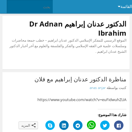
القائمة
الدكتور عدنان إبراهيم Dr Adnan
Ibrahim
الموقع الرسمي للمفكر الإسلامي الدكتور عدنان ابراهيم – خطب جمعة محاضرات
وسلسلات علمية في الفقه الإسلامي والفكر والفلسفة والعلوم مع آخر أخبار الدكتور
الشيخ عدنان ابراهيم .
مناظرة الدكتور عدنان إبراهيم مع فلان
كتبت بواسطة
anas anjar
https://www.youtube.com/watch?v=euFidwuhZUA
شارك هذا الموضوع:
ا
ا
C
ا
ا
ا
المزيد
ن
ض
l
ن
ض
ن
ق
غ
i
ق
غ
ق