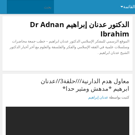
القائمة
الدكتور عدنان إبراهيم Dr Adnan
Ibrahim
الموقع الرسمي للمفكر الإسلامي الدكتور عدنان ابراهيم – خطب جمعة محاضرات
وسلسلات علمية في الفقه الإسلامي والفكر والفلسفة والعلوم مع آخر أخبار الدكتور
الشيخ عدنان ابراهيم .
معاول هدم الدارنية///حلقة3//عدنان
ابرهيم *مدهش ومثير حدا*
كتبت بواسطة
عدنان إبراهيم