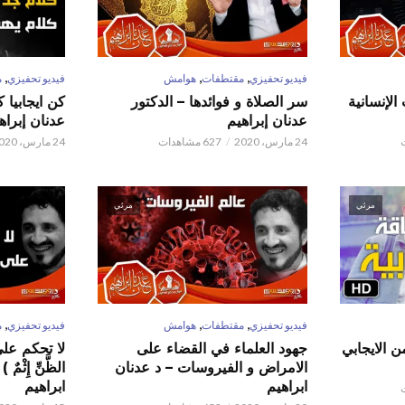
,
,
,
فيديو تحفيزي
مقتطفات
هوامش
فيديو تحفيزي
م
الإنسانية
سر الصلاة و فوائدها – الدكتور
كن ايجابيا 
عدنان إبراهيم
عدنان إبراه
24 مارس، 2020
627 مشاهدات
24 مارس، 2020
مرئي
مرئي
,
,
,
فيديو تحفيزي
مقتطفات
هوامش
فيديو تحفيزي
م
ن الايجابي
جهود العلماء في القضاء على
لا تحكم على ا
الامراض و الفيروسات – د عدنان
الظَّنِّ إِثْم
ابراهيم
ابراهيم