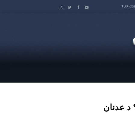
TÜRKÇ
 د عدنان