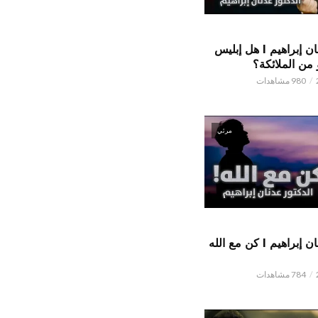
الدكتور عدنان إبراهيم l هل إبليس
من الملائكة؟
980 مشاهدات
مرئي
الدكتور عدنان إبراهيم l كن مع الله
784 مشاهدات