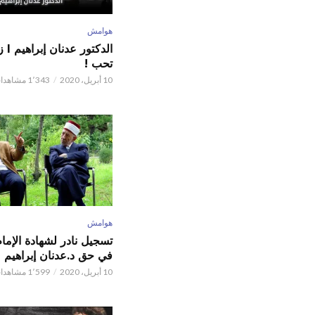
هوامش
الدكت
تحب !
10 أبريل، 2020
1٬343 مشاهدات
هوامش
تسجيل نادر لشهادة الإما
في حق د.عدنان إبراهيم
10 أبريل، 2020
1٬599 مشاهدات