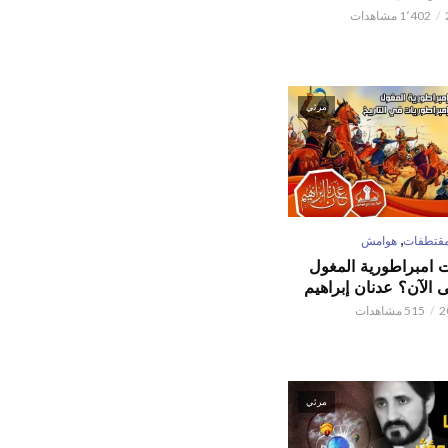
1٬402 مشاهدات
مرئي
,
قتطفات
هوامش
ت امبراطورية المغول
الآن؟ عدنان إبراهيم
515 مشاهدات
مرئي