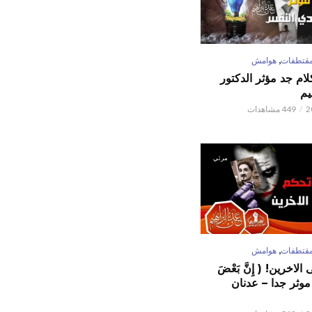
,
قتطفات
هوامش
كلام جد مؤثر الدكتور
يم
449 مشاهدات
مرئي
,
قتطفات
هوامش
لاخرين! ( إِنَّ بَعْضَ
ٌ ) موثر جدا – عدنان