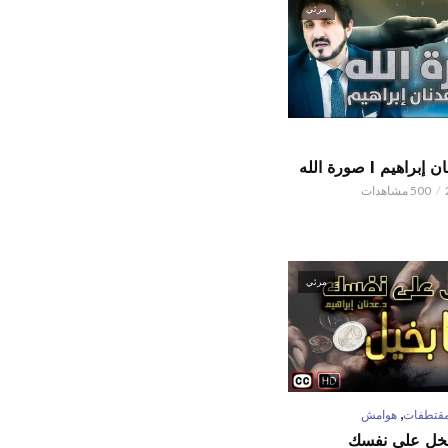
مرئي
اهيم l صورة الله
500 مشاهدات
مرئي
,
قتطفات
هوامش
تبخل على نفسك