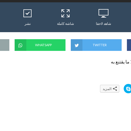
شاهد لاحقا
شاشة كاملة
نشر
WHATSAPP
TWITTER
 ما يقتنع به
ا
المزيد
ن
ق
ر
ل
ل
م
ش
ا
ر
ك
ة
ع