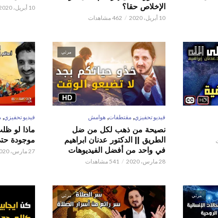
الإخلاص حقا؟
10 أبريل، 2020
10 أبريل، 2020
462 مشاهدات
مرئي
مرئي
,
,
,
فيديو تحفيزي
مقتطفات
هوامش
فيديو تحفيزي
م
نصيحة من ذهب لكل من ضل
ماذا لو ظل
الطريق || الدكتور عدنان ابراهيم
موجودة حتى 
في واحد من أفضل الفيديوهات
27 مارس، 2020
28 مارس، 2020
541 مشاهدات
مرئي
مرئي