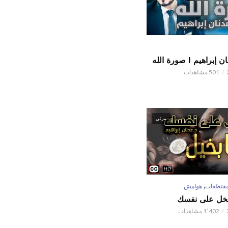
اهيم l صورة الله
501 مشاهدات
مرئي
,
قتطفات
هوامش
تبخل على نفسك
1٬402 مشاهدات