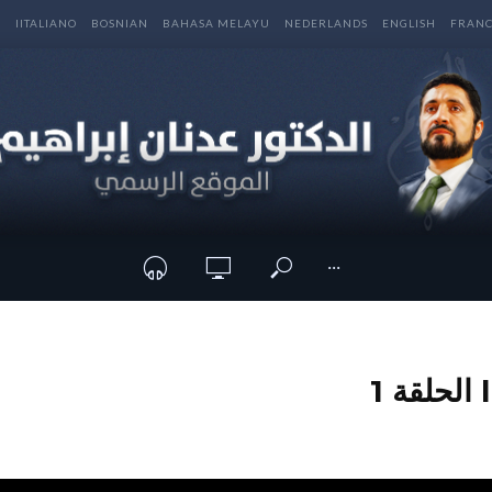
E
IITALIANO
BOSNIAN
BAHASA MELAYU
NEDERLANDS
ENGLISH
FRANC
···