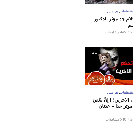
,
قتطفات
هوامش
كلام جد مؤثر الدكتور
يم
449 مشاهدات
مرئي
,
قتطفات
هوامش
لاخرين! ( إِنَّ بَعْضَ
ٌ ) موثر جدا – عدنان
518 مشاهدات