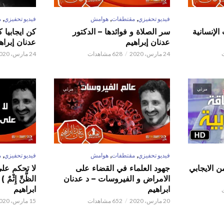
,
,
,
فيديو تحفيزي
مقتطفات
هوامش
فيديو تحفيزي
م
الإنسانية
سر الصلاة و فوائدها – الدكتور
كن ايجابيا 
عدنان إبراهيم
عدنان إبراه
24 مارس، 2020
628 مشاهدات
24 مارس، 2020
مرئي
مرئي
,
,
,
فيديو تحفيزي
مقتطفات
هوامش
فيديو تحفيزي
م
ن الايجابي
جهود العلماء في القضاء على
لا تحكم على ا
الامراض و الفيروسات – د عدنان
الظَّنِّ إِثْم
ابراهيم
ابراهيم
20 مارس، 2020
652 مشاهدات
15 مارس، 2020