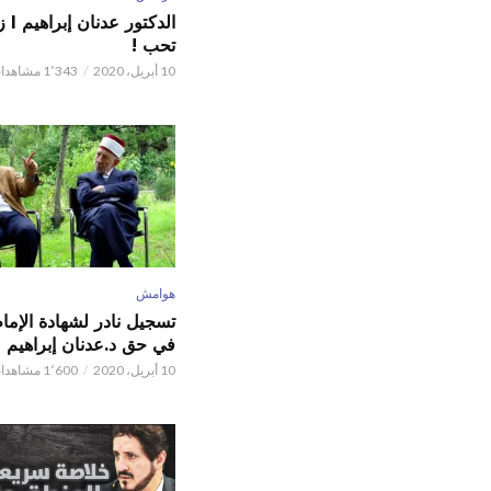
الدكت
تحب !
10 أبريل، 2020
1٬343 مشاهدات
هوامش
تسجيل نادر لشهادة الإما
في حق د.عدنان إبراهيم
10 أبريل، 2020
1٬600 مشاهدات