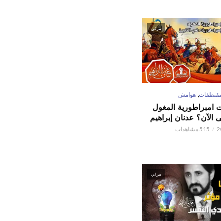
مرئي
,
قتطفات
هوامش
ت امبراطورية المغول
الآن؟ عدنان إبراهيم
515 مشاهدات
مرئي