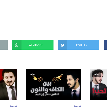
(
ف
ت
ح
ف
ي
ن
ا
ف
ذ
ة
ج
د
ي
د
ة
WHATSAPP
TWITTER
)
مرئي
مرئي
هوامش
هوامش