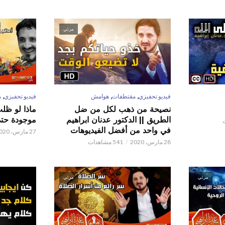
مرئي
مرئي
,
,
,
فيديو تحفيزي
مقتطفات
هوامش
فيديو تحفيزي
م
نصيحة من ذهب لكل من ضل
ماذا لو ظل
الطريق || الدكتور عدنان ابراهيم
موجودة حتى 
في واحد من أفضل الفيديوهات
27 مارس، 2020
28 مارس، 2020
541 مشاهدات
مرئي
مرئي