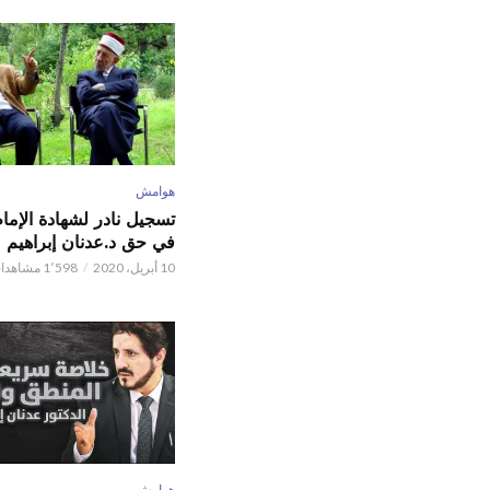
هوامش
تسجيل نادر لشهادة الإما
في حق د.عدنان إبراهيم
10 أبريل، 2020
1٬598 مشاهدات
هوامش