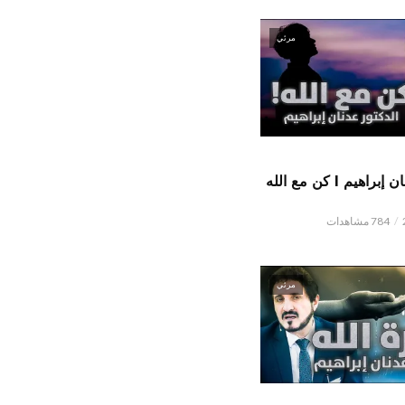
مرئي
الدكتور عدنان إبراهيم l كن مع الله
784 مشاهدات
مرئي