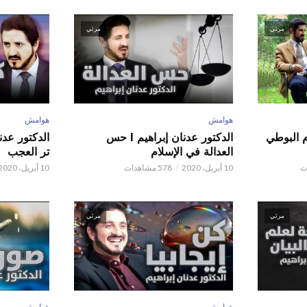
مرئي
مرئي
هوامش
هوامش
م البوطي
الدكتور عدنان إبراهيم l حس
العدالة في الإسلام
تر العجب
10 أبريل، 2020
578 مشاهدات
10 أبريل، 2020
مرئي
مرئي
هوامش
هوامش