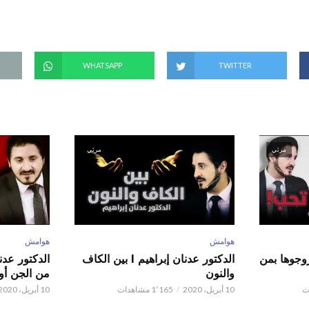
ي
ن
ا
ف
ذ
ة
ج
د
WHATSAPP
TWITTER
ي
د
ة
)
مرئي
مرئي
هوامش
هوامش
ور عدنان إبراهيم l زوجوها بمن
الدكتور عدنان إبراهيم l بين الكاف
والنون
من الجن أو 
10 أبريل، 2020
1٬165 مشاهدات
10 أبريل، 2020