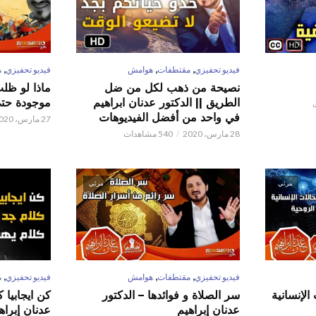
,
,
,
فيديو تحفيزي
مقتطفات
هوامش
فيديو تحفيزي
م
نصيحة من ذهب لكل من ضل
ماذا لو ظل
الطريق || الدكتور عدنان ابراهيم
موجودة حتى 
في واحد من أفضل الفيديوهات
27 مارس، 2020
28 مارس، 2020
540 مشاهدات
مرئي
مرئي
,
,
,
فيديو تحفيزي
مقتطفات
هوامش
فيديو تحفيزي
م
الإنسانية
سر الصلاة و فوائدها – الدكتور
كن ايجابيا 
عدنان إبراهيم
عدنان إبراه