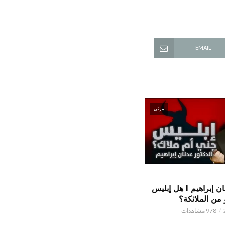
EMAIL
مرئي
الدكتور عدنان إبراهيم l هل إبليس
من الملائكة؟
978 مشاهدات