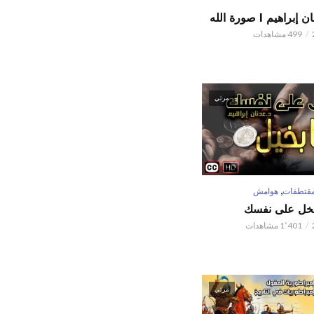
اهيم l صورة الله
499 مشاهدات
مرئي
,
قتطفات
هوامش
تبخل على نفسك
1٬401 مشاهدات
مرئي