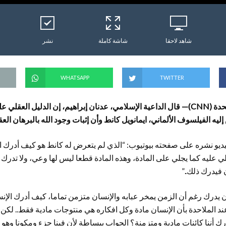
شاهد لاحقا
شاشة كاملة
نشر
WHATSAPP
TWITTER
تحدة
(CNN)
— قال الداعية الإسلامي، عدنان إبراهيم، إن الدليل العقلي 
يه الفيلسوف الألماني، ايمانويل كانط وأن إثبات وجود الله بالبرهان ال
ديو نشره على صفحته بيوتيوب: “الذي لم يتعرض له كانط هو كيف أدرك ال
لي عليه كما يجلي على المادة، وهذه المادة قطعا ليس لها وعي، ولا تدرك 
 فيدرك ذلك..”
نسان يدرك رغم أن الزمن يمخر عبابه والإنسان متزمن تماما، كيف أدرك الإ
الملاحدة بأن الإنسان مادة وكل افكاره هي منتوجات مادية فقط.. لكن 
درك أننا كائنات مادية ومتزمنة؟ الجواب ببساطة لأن فينا جزء ومكونا وهو أ