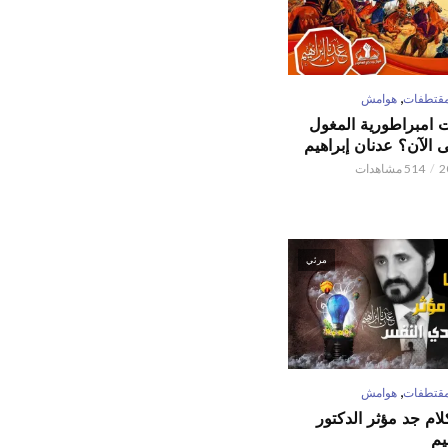
,
قتطفات
هوامش
ت امبراطورية المغول
الآن؟ عدنان إبراهيم
514 مشاهدات
مرئي
,
قتطفات
هوامش
كلام جد مؤثر الدكتور
يم