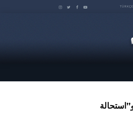
TÜRKÇ
”استحالة