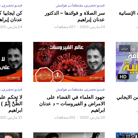
,
,
,
فيديو تحفيزي
مقتطفات
هوامش
فيديو تحفيزي
م
الإنسانية
سر الصلاة و فوائدها – الدكتور
كن ايجابيا 
عدنان إبراهيم
عدنان إبراه
24 مارس، 2020
627 مشاهدات
24 مارس، 2020
مرئي
مرئي
,
,
,
فيديو تحفيزي
مقتطفات
هوامش
فيديو تحفيزي
م
ن الايجابي
جهود العلماء في القضاء على
لا تحكم على ا
الامراض و الفيروسات – د عدنان
الظَّنِّ إِثْم
ابراهيم
ابراهيم
20 مارس، 2020
652 مشاهدات
15 مارس، 2020