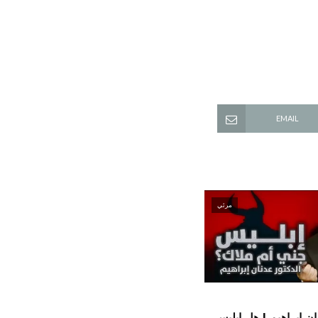
EMAIL
مرئي
الدكتور عدنان إبراهيم l هل إبليس