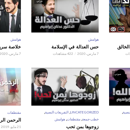
مرئي
مرئي
هوامش
هوامش
حس العدالة في الإسلامة
خلاصة سريع
7 مارس، 2020
422 مشاهدات
7 مارس، 2020
صوتي
صوتي
,
,
,
نصية
UNCATEGORIZED
التفريغات النصية
مقتطفات
,
,
خطب جمعة
مقتطفات
هوامش
الرحمن الر
زوجوها بمن تحب
21 مايو، 2019