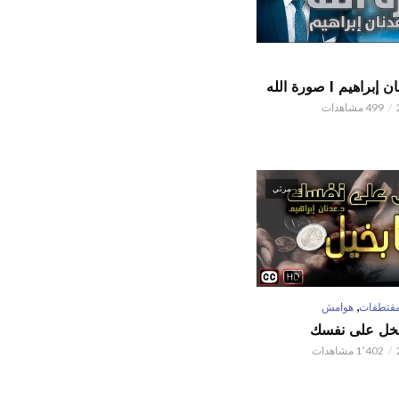
اهيم l صورة الله
499 مشاهدات
مرئي
,
قتطفات
هوامش
تبخل على نفسك
1٬402 مشاهدات