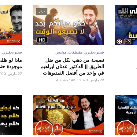
مرئي
مرئي
,
,
,
فيديو تحفيزي
مقتطفات
هوامش
فيديو تحفيزي
م
نصيحة من ذهب لكل من ضل
ماذا لو ظل
الطريق || الدكتور عدنان ابراهيم
موجودة حتى 
في واحد من أفضل الفيديوهات
27 مارس، 2020
28 مارس، 2020
540 مشاهدات
مرئي
مرئي