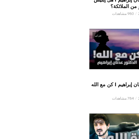
من الملائكة؟
980 مشاهدات
مرئي
الدكتور عدنان إبراهيم l كن مع الله
784 مشاهدات
مرئي