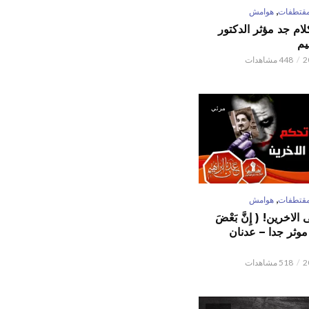
,
قتطفات
هوامش
كلام جد مؤثر الدكتور
يم
448 مشاهدات
مرئي
,
قتطفات
هوامش
لاخرين! ( إِنَّ بَعْضَ
ٌ ) موثر جدا – عدنان
518 مشاهدات