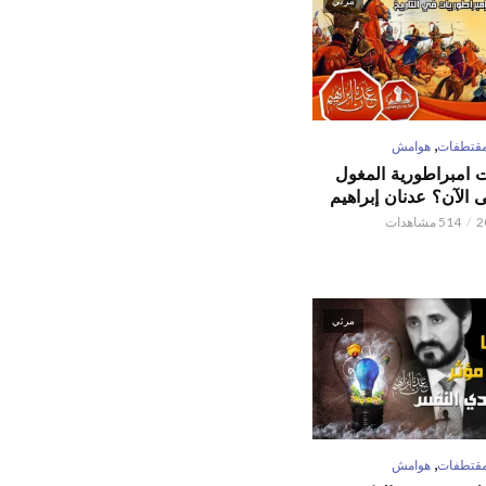
مرئي
,
قتطفات
هوامش
ت امبراطورية المغول
الآن؟ عدنان إبراهيم
514 مشاهدات
مرئي
,
قتطفات
هوامش