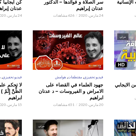
الإنسانية
سر الصلاة و فوائدها – الدكتور
كن ايجابيا 
عدنان إبراهيم
عدنان إبراه
24 مارس، 2020
626 مشاهدات
24 مارس، 2020
مرئي
مرئي
,
,
,
فيديو تحفيزي
مقتطفات
هوامش
فيديو تحفيزي
م
ن الايجابي
جهود العلماء في القضاء على
لا تحكم على ا
الامراض و الفيروسات – د عدنان
الظَّنِّ إِثْم
ابراهيم
ابراهيم
20 مارس، 2020
651 مشاهدات
15 مارس، 2020
مرئي
مرئي