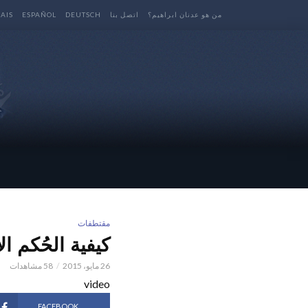
من هو عدنان ابراهيم؟
اتصل بنا
DEUTSCH
ESPAÑOL
AIS
مقتطفات
كيفية الحُكم ال
26 مايو، 2015
58 مشاهدات
video
FACEBOOK