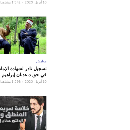
10 أبريل، 2020
1٬342 مشاهدات
هوامش
تسجيل نادر لشهادة الإما
في حق د.عدنان إبراهيم
10 أبريل، 2020
1٬598 مشاهدات