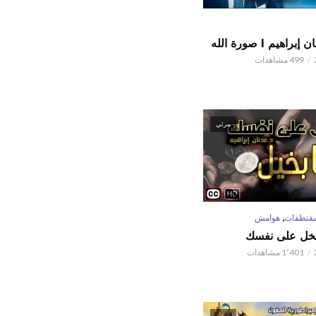
اهيم l صورة الله
499 مشاهدات
مرئي
,
قتطفات
هوامش
تبخل على نفسك
1٬401 مشاهدات