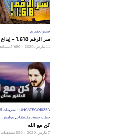
فيديو تحفيزي
سر الرقم 1.618 – إبداع الخالق
11 مارس، 2020
2٬680 مشاهدات
,
UNCATEGORIZED
التفريغات ال
,
,
خطب جمعة
مقتطفات
هوامش
كن مع الله
7 مارس، 2020
850 مشاهدات