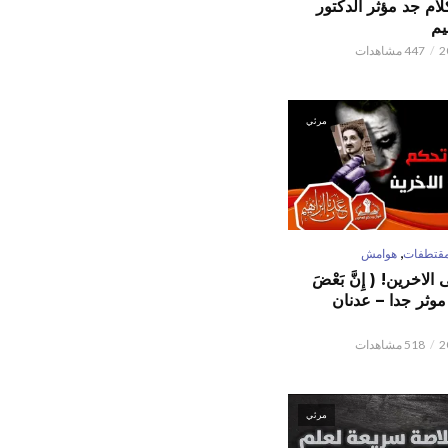
كلام جد مؤثر الدكتور
يم
447 مشاهدات
مرئي
,
قتطفات
هوامش
لاخرين! ( إِنَّ بَعْضَ
ٌ ) موثر جدا – عدنان
518 مشاهدات
مرئي