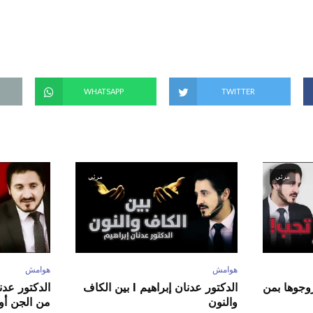
ت
ح
ف
ي
ن
ا
ف
ذ
ة
ج
د
WHATSAPP
TWITTER
ي
د
ة
)
مرئي
مرئي
هوامش
هوامش
ور عدنان إبراهيم l زوجوها بمن
الدكتور عدنان إبراهيم l بين الكاف
والنون
من الجن أو 