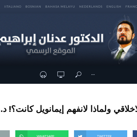
E
IITALIANO
BOSNIAN
BAHASA MELAYU
NEDERLANDS
ENGLISH
FRANC
···
اخلاقي ولماذا لانفهم إيمانويل كانت؟! د.
WHATSAPP
TWITTER