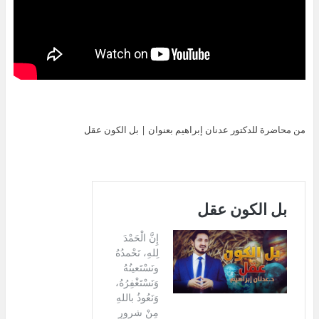
من محاضرة للدكتور عدنان إبراهيم بعنوان | بل الكون عقل