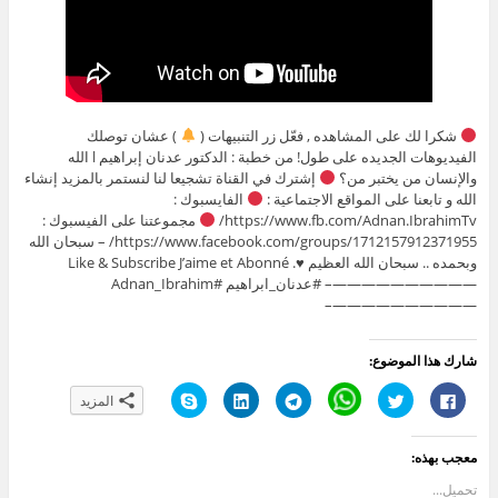
شكرا لك على المشاهده , فعّل زر التنبيهات (
) عشان توصلك
الفيديوهات الجديده على طول! من خطبة : الدكتور عدنان إبراهيم l الله
والإنسان من يختبر من؟
إشترك في القناة تشجيعا لنا لنستمر بالمزيد إنشاء
الله و تابعنا على المواقع الاجتماعية :
الفايسبوك :
https://www.fb.com/Adnan.IbrahimTv/
مجموعتنا على الفيسبوك :
https://www.facebook.com/groups/1712157912371955/ – سبحان الله
وبحمده .. سبحان الله العظيم
♥
. Like & Subscribe J’aime et Abonné
——————————– #عدنان_ابراهيم #Adnan_Ibrahim
——————————–
شارك هذا الموضوع:
ا
ا
C
ا
ا
ا
المزيد
ن
ض
l
ن
ض
ن
ق
غ
i
ق
غ
ق
ر
ط
c
ر
ط
ر
ل
ل
k
ل
ل
ل
معجب بهذه:
ل
ل
t
ل
ت
ل
م
م
o
م
ش
م
ش
ش
s
ش
ا
ش
تحميل...