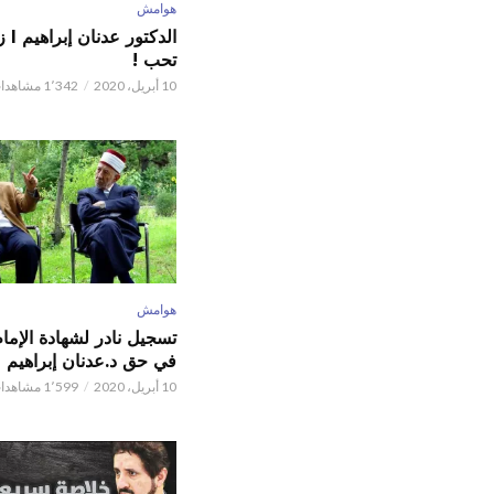
هوامش
الدكت
تحب !
10 أبريل، 2020
1٬342 مشاهدات
هوامش
تسجيل نادر لشهادة الإما
في حق د.عدنان إبراهيم
10 أبريل، 2020
1٬599 مشاهدات