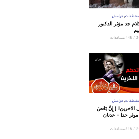
,
قتطفات
هوامش
كلام جد مؤثر الدكتور
يم
448 مشاهدات
مرئي
,
قتطفات
هوامش
لاخرين! ( إِنَّ بَعْضَ
ٌ ) موثر جدا – عدنان
518 مشاهدات