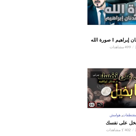
اهيم l صورة الله
499 مشاهدات
مرئي
,
قتطفات
هوامش
تبخل على نفسك
1٬402 مشاهدات