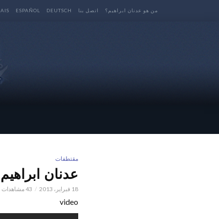
من هو عدنان ابراهيم؟
اتصل بنا
DEUTSCH
ESPAÑOL
AIS
مقتطفات
عدنان ابراهيم l ما أريده منك
18 فبراير، 2013
43 مشاهدات
video