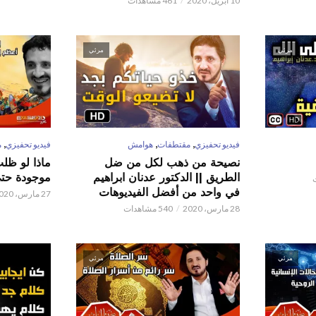
10 أبريل، 2020
461 مشاهدات
مرئي
مرئي
,
,
,
فيديو تحفيزي
مقتطفات
هوامش
فيديو تحفيزي
م
نصيحة من ذهب لكل من ضل
ماذا لو ظل
الطريق || الدكتور عدنان ابراهيم
موجودة حتى 
في واحد من أفضل الفيديوهات
27 مارس، 2020
28 مارس، 2020
540 مشاهدات
مرئي
مرئي