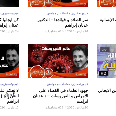
,
,
,
فيديو تحفيزي
مقتطفات
هوامش
فيديو تحفيزي
م
الإنسانية
سر الصلاة و فوائدها – الدكتور
كن ايجابيا 
عدنان إبراهيم
عدنان إبراه
24 مارس، 2020
626 مشاهدات
24 مارس، 2020
مرئي
مرئي
,
,
,
فيديو تحفيزي
مقتطفات
هوامش
فيديو تحفيزي
م
ن الايجابي
جهود العلماء في القضاء على
لا تحكم على ا
الامراض و الفيروسات – د عدنان
الظَّنِّ إِثْم
ابراهيم
ابراهيم
20 مارس، 2020
652 مشاهدات
15 مارس، 2020