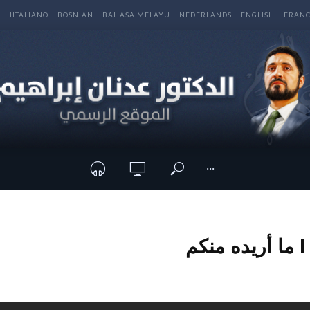
E
IITALIANO
BOSNIAN
BAHASA MELAYU
NEDERLANDS
ENGLISH
FRANC
···
م