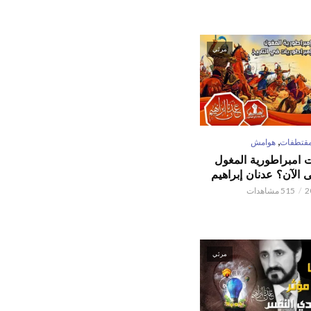
مرئي
,
قتطفات
هوامش
ت امبراطورية المغول
الآن؟ عدنان إبراهيم
515 مشاهدات
مرئي