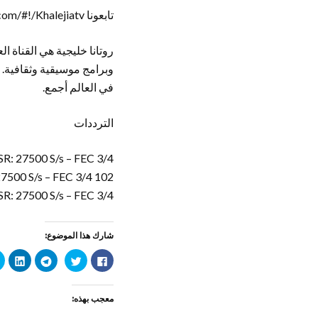
تابعونا http://twitter.com/#!/Khalejiatv و http://www.facebook.com/khalejiatv
روتانا خليجية هي القناة 
وبرامج موسيقية وثقافية. 
في العالم أجمع.
الترددات
SR: 27500 S/s – FEC 3/4
102 Freq. (10,775 MHz) – H – SR: 27500 S/s – FEC 3/4
SR: 27500 S/s – FEC 3/4
شارك هذا الموضوع:
ا
ا
ا
ا
ن
ض
ن
ض
ق
غ
ق
غ
ر
ط
ر
ط
ل
ل
ل
ل
معجب بهذه:
ل
ل
ل
ت
م
م
م
ش
ش
ش
ش
ا