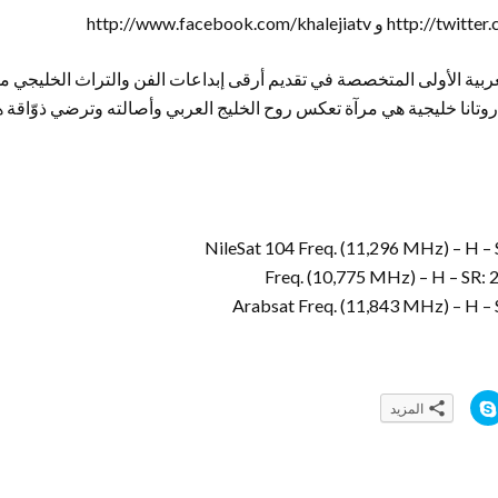
العربية الأولى المتخصصة في تقديم أرقى إبداعات الفن والتراث الخليجي 
روتانا خليجية هي مرآة تعكس روح الخليج العربي وأصالته وترضي ذوّاقة ه
NileSat 104 Freq. (11,296 MHz) – H – 
Arabsat Freq. (11,843 MHz) – H – 
ا
المزيد
ن
ق
ر
ل
ل
م
ش