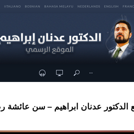
E
IITALIANO
BOSNIAN
BAHASA MELAYU
NEDERLANDS
ENGLISH
FRANC
···
ع الدكتور عدنان ابراهيم – سن عائشة رض