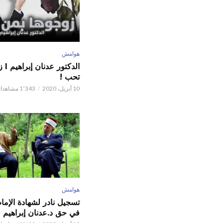
هوامش
الدكت
تحب !
10 أبريل، 2020
1٬343 مشاهدات
هوامش
تسجيل نادر لشهادة الإما
في حق د.عدنان إبراهيم