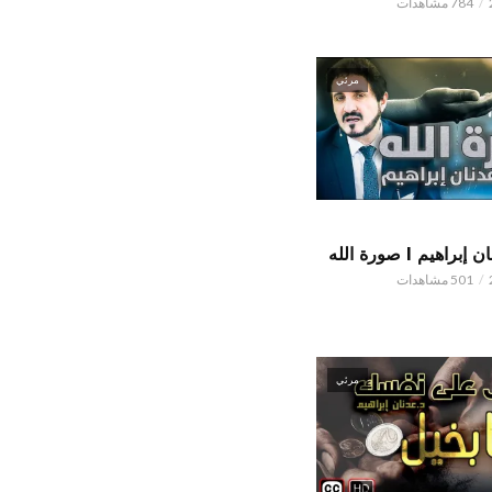
784 مشاهدات
مرئي
اهيم l صورة الله
501 مشاهدات
مرئي