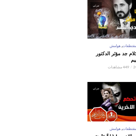
مرئي
,
قتطفات
هوامش
كلام جد مؤثر الدكتور
يم
449 مشاهدات
مرئي
,
قتطفات
هوامش