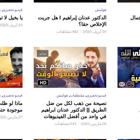
,
هوامش
فيديو تحفيزي
م
 عدنان إبراهيم l جمال
الدكتور عدنان إبراهيم l هل جربت
يا بخيل لا 
الإخلاص حقا؟
10 أبريل، 2020
10 أبريل، 2020
462 مشاهدات
مرئي
مرئي
,
,
,
فيديو تحفيزي
مقتطفات
هوامش
فيديو تحفيزي
م
نصيحة من ذهب لكل من ضل
ماذا لو ظل
الطريق || الدكتور عدنان ابراهيم
موجودة حتى 
في واحد من أفضل الفيديوهات
27 مارس، 2020
28 مارس، 2020
541 مشاهدات