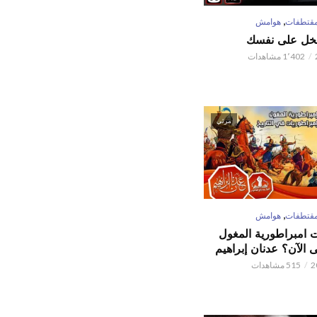
,
قتطفات
هوامش
تبخل على نفسك
1٬402 مشاهدات
مرئي
,
قتطفات
هوامش
ت امبراطورية المغول
الآن؟ عدنان إبراهيم
515 مشاهدات