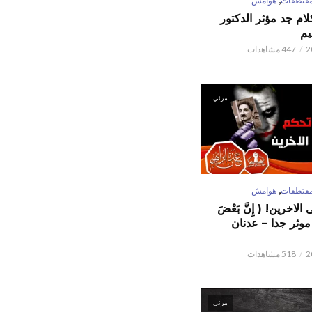
قتطفات
هوامش
كلام جد مؤثر الدكتور
يم
447 مشاهدات
مرئي
,
قتطفات
هوامش
لاخرين! ( إِنَّ بَعْضَ
ٌ ) موثر جدا – عدنان
518 مشاهدات
مرئي