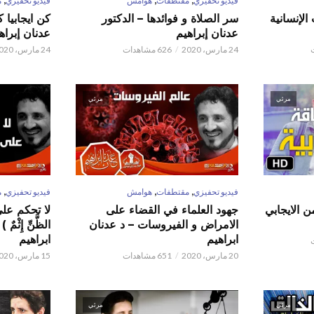
فيديو تحفيزي
مقتطفات
هوامش
فيديو تحفيزي
م
الإنسانية
سر الصلاة و فوائدها – الدكتور
كن ايجابيا 
عدنان إبراهيم
عدنان إبراه
24 مارس، 2020
626 مشاهدات
24 مارس، 2020
مرئي
مرئي
,
,
,
فيديو تحفيزي
مقتطفات
هوامش
فيديو تحفيزي
م
ن الايجابي
جهود العلماء في القضاء على
لا تحكم على ا
الامراض و الفيروسات – د عدنان
الظَّنِّ إِثْم
ابراهيم
ابراهيم
20 مارس، 2020
651 مشاهدات
15 مارس، 2020
مرئي
مرئي