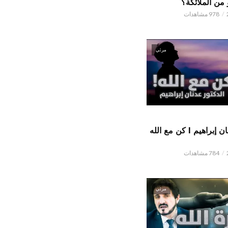
من الملائكة؟
978 مشاهدات
مرئي
الدكتور عدنان إبراهيم l كن مع الله
784 مشاهدات
مرئي