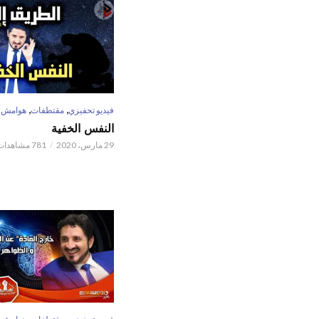
,
,
فيديو تحفيزي
مقتطفات
هوامش
النفس الخفية
29 مارس، 2020
781 مشاهدات
,
,