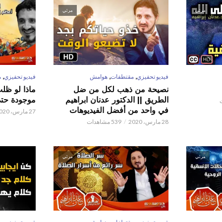
مرئي
مرئي
,
,
,
فيديو تحفيزي
مقتطفات
هوامش
فيديو تحفيزي
م
نصيحة من ذهب لكل من ضل
ماذا لو ظل
الطريق || الدكتور عدنان ابراهيم
موجودة حتى 
في واحد من أفضل الفيديوهات
27 مارس، 2020
28 مارس، 2020
539 مشاهدات
مرئي
مرئي
,
,
,