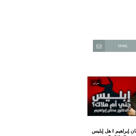
EMAIL
مرئي
الدكتور عدنان إبراهيم l هل إبليس