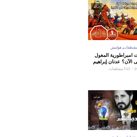
مرئي
,
قتطفات
هوامش
ت امبراطورية المغول
الآن؟ عدنان إبراهيم
513 مشاهدات
مرئي
,