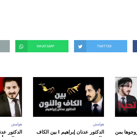
(
ف
ت
ح
ف
ي
ن
ا
ف
ذ
ة
ج
د
WHATSAPP
TWITTER
ي
د
ة
)
مرئي
مرئي
هوامش
هوامش
ور عدنان إبراهيم l زوجوها بمن
الدكتور عدنان إبراهيم l بين الكاف