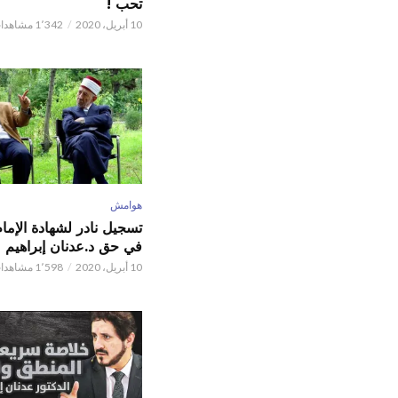
تحب !
10 أبريل، 2020
1٬342 مشاهدات
هوامش
تسجيل نادر لشهادة الإما
في حق د.عدنان إبراهيم
10 أبريل، 2020
1٬598 مشاهدات