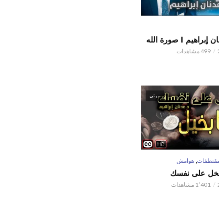
اهيم l صورة الله
499 مشاهدات
مرئي
,
قتطفات
هوامش
تبخل على نفسك
1٬401 مشاهدات