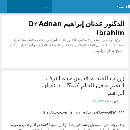
القائمة
الدكتور عدنان إبراهيم Dr Adnan
Ibrahim
الموقع الرسمي للمفكر الإسلامي الدكتور عدنان ابراهيم – خطب جمعة محاضرات
وسلسلات علمية في الفقه الإسلامي والفكر والفلسفة والعلوم مع آخر أخبار الدكتور
الشيخ عدنان ابراهيم .
زرياب المسلم قديس حياة الترف
العصرية في العالم كله؟! .. د.عدنان
ابراهيم
كتبت بواسطة
rawane
https://www.youtube.com/watch?v=Aw6l3Cl-098
ولد زرياب في الموصل ونشأ في بغداد وكان تلميذا لإسحق الموصلي بصورة
سرية إلى أن أتقن فن الغناء عليه ففي ذات يوم طلب الخليفة هارون الرشيد