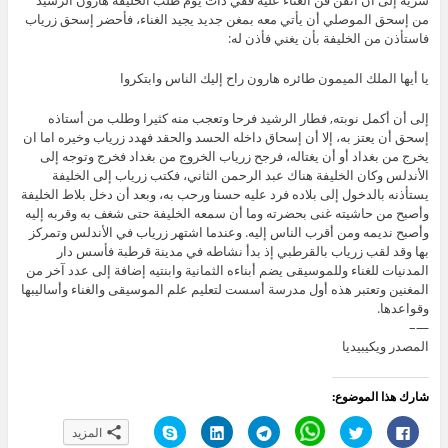
من إسحق الموصلي أن يأتي معه بمغن جديد يجيد الغناء، فأحضر إسحق زرياب
فاستأذن من الخليفة بأن يغني فأذن له:
يا أيها الملك الميمون طائره هارون راح إليك الناس وابتكروا
إلى أن أكمل نوبته, فطار الرشيد فرحا وتعجب منه كثيرا وطلب من أستاذه
إسحق أن يعتز به، إلا أن إسحاق داخله الحسد والحقد فهدد زرياب وخيره اما ان
يخرج من بغداد أو أن يغتاله، فرجح زرياب الخروج من بغداد فخرج وتوجه إلى
الأندلس وكان الخليفة هناك عبد الرحمن الثاني، فكتب زرياب إلى الخليفة
يستأذنه بالدخول إلى بلاده فرد عليه حسنا ورحب به، وبعد أن دخل بلاط الخليفة
وأصبح من حاشيته غنى بحضرته وما أن سمعه الخليفة حتى شغف به وقربه إليه
وأصبح نديمه ومن أقرب الناس إليه. وعندما اشتهر زرياب في الأندلس وتمركز
بها وقد لقب زرياب بالقرطبي إذ بدأ نشاطه في مدينة قرطبة فأسس دار
المدنيات للغناء وللموسيقى يضم أبناءه الثمانية وابنتيه إضافة إلى عدد آخر من
المغنين وتعتبر هذه أول مدرسة أسست لتعليم علم الموسيقى والغناء وأساليبها
وقواعدها.
—–
المصدر ويكيبيديا
شارك هذا الموضوع:
ا
ا
C
ا
ا
ا
المزيد
ن
ض
l
ن
ض
ن