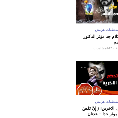
,
قتطفات
هوامش
كلام جد مؤثر الدكتور
يم
447 مشاهدات
مرئي
,
قتطفات
هوامش
لاخرين! ( إِنَّ بَعْضَ
ٌ ) موثر جدا – عدنان