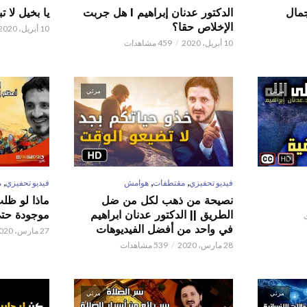
 عدنان إبراهيم l جمال
الدكتور عدنان إبراهيم l هل جربت
يا بخيل لا 
الإخلاص حقا؟
10 أبريل، 2020
10 أبريل، 2020
459 مشاهدات
مرئي
مرئي
,
,
,
فيديو تحفيزي
مقتطفات
هوامش
فيديو تحفيزي
م
نصيحة من ذهب لكل من ضل
ماذا لو ظل
الطريق || الدكتور عدنان ابراهيم
موجودة حتى 
في واحد من أفضل الفيديوهات
27 مارس، 2020
28 مارس، 2020
539 مشاهدات
مرئي
مرئي