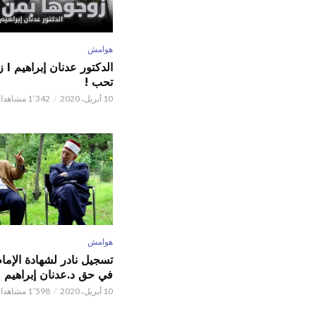
هوامش
الدكت
تحب !
10 أبريل، 2020
1٬342 مشاهدات
هوامش
تسجيل نادر لشهادة الإما
في حق د.عدنان إبراهيم
10 أبريل، 2020
1٬598 مشاهدات