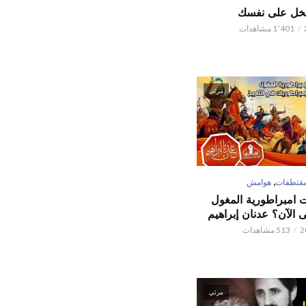
تبخل على نفسك
1٬401 مشاهدات
مرئي
,
قتطفات
هوامش
ت امبراطورية المغول
الآن؟ عدنان إبراهيم
513 مشاهدات
مرئي