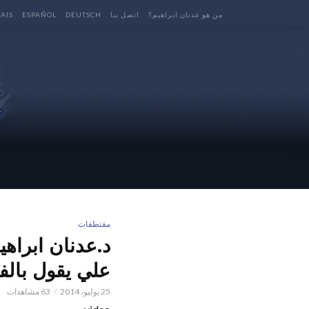
من هو عدنان ابراهيم؟
اتصل بنا
DEUTSCH
ESPAÑOL
AIS
مقتطفات
د.عدنان ابراهي
علي يقول بالف
25 يوليو، 2014
63 مشاهدات