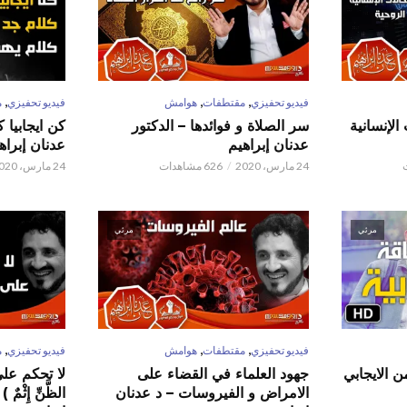
,
,
,
فيديو تحفيزي
مقتطفات
هوامش
فيديو تحفيزي
م
الإنسانية
سر الصلاة و فوائدها – الدكتور
كن ايجابيا 
عدنان إبراهيم
عدنان إبراه
24 مارس، 2020
626 مشاهدات
24 مارس، 2020
مرئي
مرئي
,
,
,
فيديو تحفيزي
مقتطفات
هوامش
فيديو تحفيزي
م
ن الايجابي
جهود العلماء في القضاء على
لا تحكم على ا
الامراض و الفيروسات – د عدنان
الظَّنِّ إِثْم