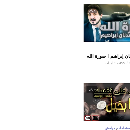
مرئي
اهيم l صورة الله
499 مشاهدات
مرئي
,
قتطفات
هوامش