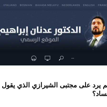
E
IITALIANO
BOSNIAN
BAHASA MELAYU
NEDERLANDS
ENGLISH
FRANC
···
م يرد على مجتبى الشيرازي الذي يقول ب
ساد؟