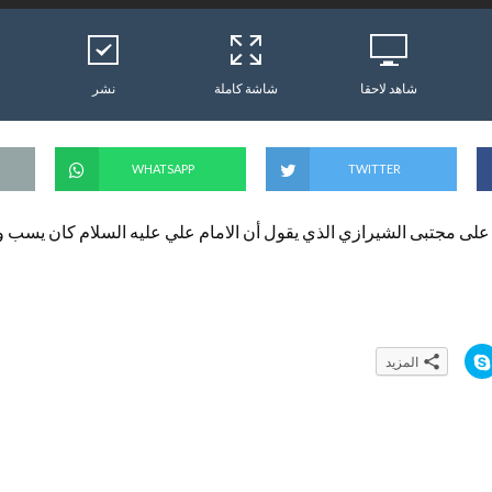
شاهد لاحقا
شاشة كاملة
نشر
WHATSAPP
TWITTER
د على مجتبى الشيرازي الذي يقول أن الامام علي عليه السلام كان يسب و
ا
المزيد
ن
ق
ر
ل
ل
م
ش
ا
ر
ك